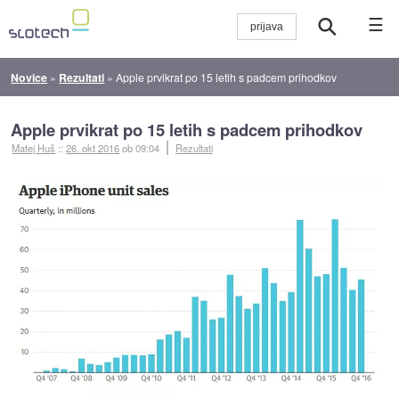
☰
Novice
»
Rezultati
»
Apple prvikrat po 15 letih s padcem prihodkov
Apple prvikrat po 15 letih s padcem prihodkov
Matej Huš
::
26. okt 2016
ob 09:04
Rezultati