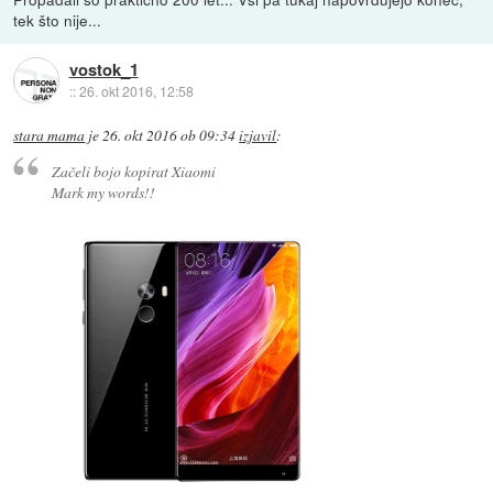
tek što nije...
vostok_1
::
26. okt 2016, 12:58
stara mama
je
26. okt 2016 ob 09:34
izjavil
:
Začeli bojo kopirat Xiaomi
Mark my words!!