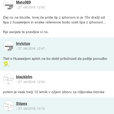
Mato989
::
27. okt 2016, 12:42
Daj no ne bluzite, torej če pride tip z iphonom in je 10x dražji od
tipa z huaweijem in enake reference bodo vzeli tipa z iphonom...
Kje sanjate te pravljice vi no.
Invictus
::
27. okt 2016, 12:47
Tisti s Huaweijem sploh ne bo dobil priložnosti da pošlje ponudbo
.
blackbfm
::
27. okt 2016, 12:54
potem je vsak tretji 12 letnik v ožjem izboru za miljonske biznise
Stipex
::
27. okt 2016, 13:12