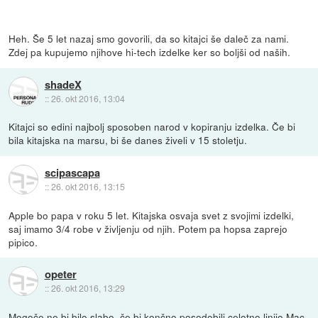
Heh. Še 5 let nazaj smo govorili, da so kitajci še daleč za nami.
Zdej pa kupujemo njihove hi-tech izdelke ker so boljši od naših.
shadeX
::
26. okt 2016, 13:04
Kitajci so edini najbolj sposoben narod v kopiranju izdelka. Če bi
bila kitajska na marsu, bi še danes živeli v 15 stoletju.
scipascapa
::
26. okt 2016, 13:15
Apple bo papa v roku 5 let. Kitajska osvaja svet z svojimi izdelki,
saj imamo 3/4 robe v življenju od njih. Potem pa hopsa zaprejo
pipico.
opeter
::
26. okt 2016, 13:29
Mogoče ne bi bilo slabo, če bi končno posodobili celotno linijo Mac