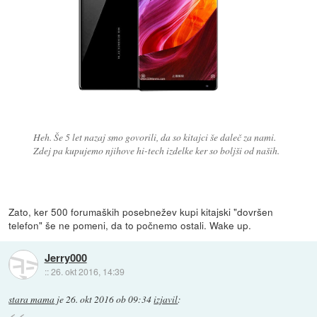
Heh. Še 5 let nazaj smo govorili, da so kitajci še daleč za nami.
Zdej pa kupujemo njihove hi-tech izdelke ker so boljši od naših.
Zato, ker 500 forumaških posebnežev kupi kitajski "dovršen
telefon" še ne pomeni, da to počnemo ostali. Wake up.
Jerry000
::
26. okt 2016, 14:39
stara mama
je
26. okt 2016 ob 09:34
izjavil
: