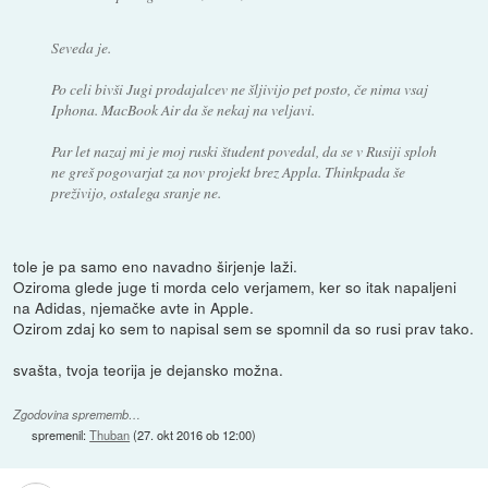
Seveda je.
Po celi bivši Jugi prodajalcev ne šljivijo pet posto, če nima vsaj
Iphona. MacBook Air da še nekaj na veljavi.
Par let nazaj mi je moj ruski študent povedal, da se v Rusiji sploh
ne greš pogovarjat za nov projekt brez Appla. Thinkpada še
preživijo, ostalega sranje ne.
tole je pa samo eno navadno širjenje laži.
Oziroma glede juge ti morda celo verjamem, ker so itak napaljeni
na Adidas, njemačke avte in Apple.
Ozirom zdaj ko sem to napisal sem se spomnil da so rusi prav tako.
svašta, tvoja teorija je dejansko možna.
Zgodovina sprememb…
spremenil:
Thuban
(
27. okt 2016 ob 12:00
)