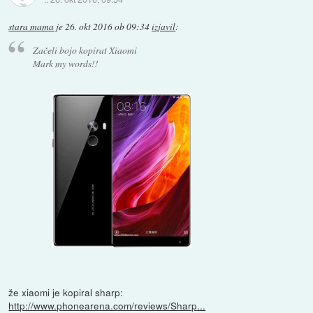
stara mama
je
26. okt 2016 ob 09:34
izjavil
:
Začeli bojo kopirat Xiaomi
Mark my words!!
že xiaomi je kopiral sharp:
http://www.phonearena.com/reviews/Sharp...