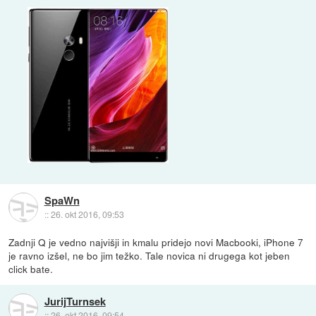
SpaWn
::
26. okt 2016, 09:53
Zadnji Q je vedno najvišji in kmalu pridejo novi Macbooki, iPhone 7
je ravno izšel, ne bo jim težko. Tale novica ni drugega kot jeben
click bate.
JurijTurnsek
::
26. okt 2016, 09:54