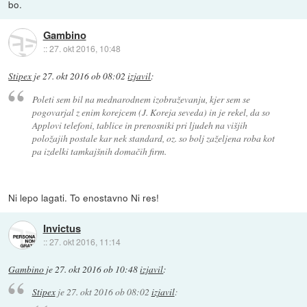
bo.
Gambino
::
27. okt 2016, 10:48
Stipex
je
27. okt 2016 ob 08:02
izjavil
:
Poleti sem bil na mednarodnem izobraževanju, kjer sem se
pogovarjal z enim korejcem (J. Koreja seveda) in je rekel, da so
Applovi telefoni, tablice in prenosniki pri ljudeh na višjih
položajih postale kar nek standard, oz. so bolj zaželjena roba kot
pa izdelki tamkajšnih domačih firm.
Ni lepo lagati. To enostavno Ni res!
Invictus
::
27. okt 2016, 11:14
Gambino
je
27. okt 2016 ob 10:48
izjavil
:
Stipex
je
27. okt 2016 ob 08:02
izjavil
: