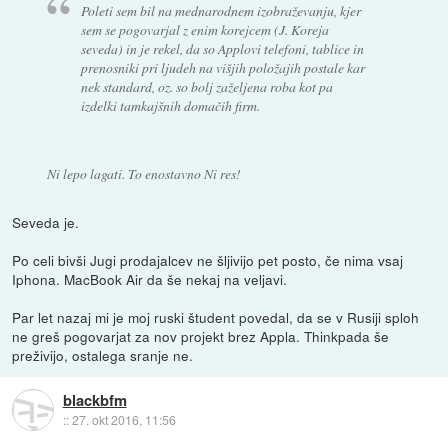
Poleti sem bil na mednarodnem izobraževanju, kjer
sem se pogovarjal z enim korejcem (J. Koreja
seveda) in je rekel, da so Applovi telefoni, tablice in
prenosniki pri ljudeh na višjih položajih postale kar
nek standard, oz. so bolj zaželjena roba kot pa
izdelki tamkajšnih domačih firm.
Ni lepo lagati. To enostavno Ni res!
Seveda je.
Po celi bivši Jugi prodajalcev ne šljivijo pet posto, če nima vsaj
Iphona. MacBook Air da še nekaj na veljavi.
Par let nazaj mi je moj ruski študent povedal, da se v Rusiji sploh
ne greš pogovarjat za nov projekt brez Appla. Thinkpada še
preživijo, ostalega sranje ne.
blackbfm
::
27. okt 2016, 11:56