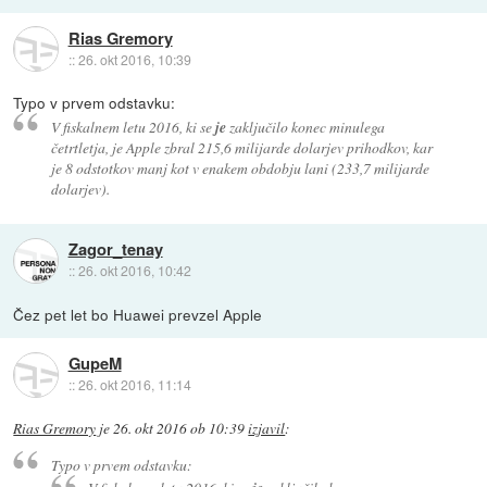
Rias Gremory
::
26. okt 2016, 10:39
Typo v prvem odstavku:
V fiskalnem letu 2016, ki se
je
zaključilo konec minulega
četrtletja, je Apple zbral 215,6 milijarde dolarjev prihodkov, kar
je 8 odstotkov manj kot v enakem obdobju lani (233,7 milijarde
dolarjev).
Zagor_tenay
::
26. okt 2016, 10:42
Čez pet let bo Huawei prevzel Apple
GupeM
::
26. okt 2016, 11:14
Rias Gremory
je
26. okt 2016 ob 10:39
izjavil
:
Typo v prvem odstavku: