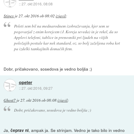
::
27. okt 2016, 08:08
Stipex
je
27. okt 2016 ob 08:02
izjavil
:
Poleti sem bil na mednarodnem izobraževanju, kjer sem se
pogovarjal z enim korejcem (J. Koreja seveda) in je rekel, da so
Applovi telefoni, tablice in prenosniki pri ljudeh na višjih
položajih postale kar nek standard, oz. so bolj zaželjena roba kot
pa izdelki tamkajšnih domačih firm.
Dobr, pričakovano, sosedova je vedno boljša ;)
opeter
::
27. okt 2016, 09:27
Ghost7
je
27. okt 2016 ob 08:08
izjavil
:
Dobr, pričakovano, sosedova je vedno boljša ;)
Ja,
, ampak ja. Se strinjam. Vedno je tako bilo in vedno
čeprav ni