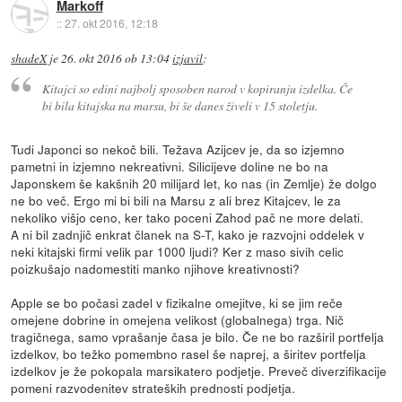
Markoff
::
27. okt 2016, 12:18
shadeX
je
26. okt 2016 ob 13:04
izjavil
:
Kitajci so edini najbolj sposoben narod v kopiranju izdelka. Če
bi bila kitajska na marsu, bi še danes živeli v 15 stoletju.
Tudi Japonci so nekoč bili. Težava Azijcev je, da so izjemno
pametni in izjemno nekreativni. Silicijeve doline ne bo na
Japonskem še kakšnih 20 milijard let, ko nas (in Zemlje) že dolgo
ne bo več. Ergo mi bi bili na Marsu z ali brez Kitajcev, le za
nekoliko višjo ceno, ker tako poceni Zahod pač ne more delati.
A ni bil zadnjič enkrat članek na S-T, kako je razvojni oddelek v
neki kitajski firmi velik par 1000 ljudi? Ker z maso sivih celic
poizkušajo nadomestiti manko njihove kreativnosti?
Apple se bo počasi zadel v fizikalne omejitve, ki se jim reče
omejene dobrine in omejena velikost (globalnega) trga. Nič
tragičnega, samo vprašanje časa je bilo. Če ne bo razširil portfelja
izdelkov, bo težko pomembno rasel še naprej, a širitev portfelja
izdelkov je že pokopala marsikatero podjetje. Preveč diverzifikacije
pomeni razvodenitev strateških prednosti podjetja.