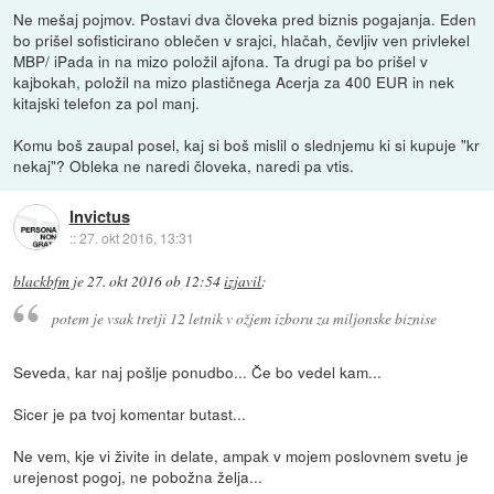
Ne mešaj pojmov. Postavi dva človeka pred biznis pogajanja. Eden
bo prišel sofisticirano oblečen v srajci, hlačah, čevljiv ven privlekel
MBP/ iPada in na mizo položil ajfona. Ta drugi pa bo prišel v
kajbokah, položil na mizo plastičnega Acerja za 400 EUR in nek
kitajski telefon za pol manj.
Komu boš zaupal posel, kaj si boš mislil o slednjemu ki si kupuje "kr
nekaj"? Obleka ne naredi človeka, naredi pa vtis.
Invictus
::
27. okt 2016, 13:31
blackbfm
je
27. okt 2016 ob 12:54
izjavil
:
potem je vsak tretji 12 letnik v ožjem izboru za miljonske biznise
Seveda, kar naj pošlje ponudbo... Če bo vedel kam...
Sicer je pa tvoj komentar butast...
Ne vem, kje vi živite in delate, ampak v mojem poslovnem svetu je
urejenost pogoj, ne pobožna želja...