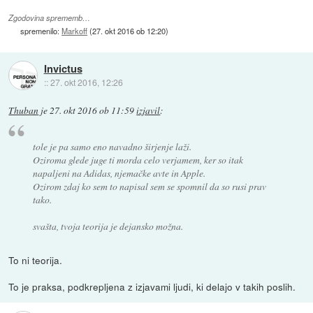
Zgodovina sprememb…
spremenilo:
Markoff
(
27. okt 2016 ob 12:20
)
Invictus
::
27. okt 2016, 12:26
Thuban
je
27. okt 2016 ob 11:59
izjavil
:
tole je pa samo eno navadno širjenje laži.
Oziroma glede juge ti morda celo verjamem, ker so itak
napaljeni na Adidas, njemačke avte in Apple.
Ozirom zdaj ko sem to napisal sem se spomnil da so rusi prav
tako.
svašta, tvoja teorija je dejansko možna.
To ni teorija.
To je praksa, podkrepljena z izjavami ljudi, ki delajo v takih poslih.