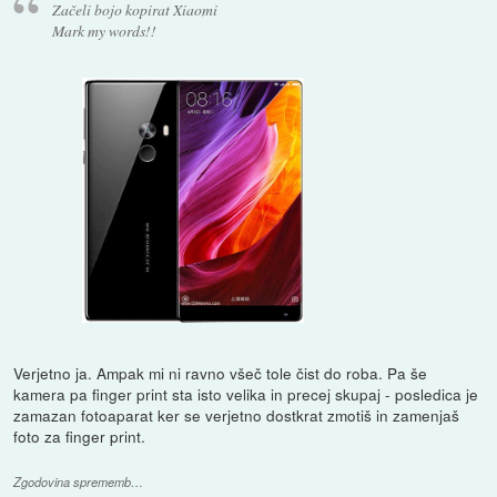
Začeli bojo kopirat Xiaomi
Mark my words!!
Verjetno ja. Ampak mi ni ravno všeč tole čist do roba. Pa še
kamera pa finger print sta isto velika in precej skupaj - posledica je
zamazan fotoaparat ker se verjetno dostkrat zmotiš in zamenjaš
foto za finger print.
Zgodovina sprememb…