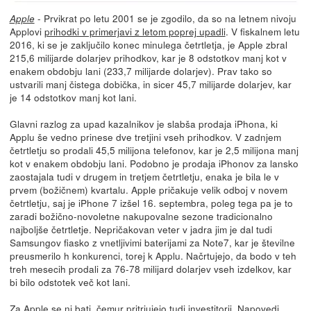
- Prvikrat po letu 2001 se je zgodilo, da so na letnem nivoju
Apple
Applovi
prihodki v primerjavi z letom poprej upadli
. V fiskalnem letu
2016, ki se je zaključilo konec minulega četrtletja, je Apple zbral
215,6 milijarde dolarjev prihodkov, kar je 8 odstotkov manj kot v
enakem obdobju lani (233,7 milijarde dolarjev). Prav tako so
ustvarili manj čistega dobička, in sicer 45,7 milijarde dolarjev, kar
je 14 odstotkov manj kot lani.
Glavni razlog za upad kazalnikov je slabša prodaja iPhona, ki
Applu še vedno prinese dve tretjini vseh prihodkov. V zadnjem
četrtletju so prodali 45,5 milijona telefonov, kar je 2,5 milijona manj
kot v enakem obdobju lani. Podobno je prodaja iPhonov za lansko
zaostajala tudi v drugem in tretjem četrtletju, enaka je bila le v
prvem (božičnem) kvartalu. Apple pričakuje velik odboj v novem
četrtletju, saj je iPhone 7 izšel 16. septembra, poleg tega pa je to
zaradi božično-novoletne nakupovalne sezone tradicionalno
najboljše četrtletje. Nepričakovan veter v jadra jim je dal tudi
Samsungov fiasko z vnetljivimi baterijami za Note7, kar je številne
preusmerilo h konkurenci, torej k Applu. Načrtujejo, da bodo v teh
treh mesecih prodali za 76-78 milijard dolarjev vseh izdelkov, kar
bi bilo odstotek več kot lani.
Za Apple se ni bati, čemur pritrjujejo tudi investitorji. Napovedi