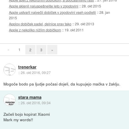
Apple sklenil najuspešnejše leto v zgodovini
::
28. okt 2015
Apple ustvaril največji dobiček v zgodovini vseh podjetij
::
28. jan
2015
Applov dobiček padel, delnice prav tako
::
29. okt 2013
Apple z nekoliko nižjim dobičkom
::
19. okt 2011
«
1
2
3
»
trenerkar
::
26. okt 2016, 09:27
Mogoče bodo pa ljudje počasi dojeli, da kupujejo mačka v žaklju.
stara mama
::
26. okt 2016, 09:34
Začeli bojo kopirat Xiaomi
Mark my words!!