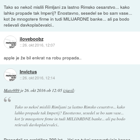
Tako so nekoč mislili Rimljani za lastno Rimsko cesarstvo... kako
lahko propade tak Imperij? Enostavno, sesedel se bo sam vase...
kot že mnogotere firme in tudi MILIJARDNE banke... ali pa bodo
reševali davkoplačevalci..
iloveboobz
::
26. okt 2016, 12:07
apple je že bil enkrat na robu propada..
Invictus
::
26. okt 2016, 12:14
Mato989
je
26. okt 2016 ob 12:05
izjavil
:
Tako so nekoč mislili Rimljani za lastno Rimsko cesarstvo... kako
lahko propade tak Imperij? Enostavno, sesedel se bo sam vase...
kot že mnogotere firme in tudi MILIJARDNE banke... ali pa bodo
reševali davkoplačevalci..
Propadali so praktično 200 let... Vsi pa tukaj napovrdujejo konec,