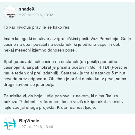
shadeX
::
27. okt 2016, 13:32
To kar Invictus pravi je še kako res.
Imam kolega ki se ukvarja z igralniškimi posli. Vozi Porscheja. Ga je
casino na obali povabil na sestanek, ki je odlično uspel in dobil
nekaj mesečni izjemno donosen posel.
Spet ga povabi nek casino na sestanek (on pošilja ponudbe
casinojem), ampak tokrat je prišel z očetovim Golf 4 TDI (Porsche
mu je teden dni prej izdahnil). Sestanek je trajal natanko 5 minut,
seveda brez odgovora. Oblečen je prišel enako kot v prvo, samo z
drugim avtom se je pripeljal.
Pa mislite vi, da bojo ljudje poslovali z nekom, ki nima "kaj za
pokazat"? Jebeš ti reference.. če se voziš s kripo okol.. in nisi v
lajfu speljal enega projekta. Kruta realnost ljudje.
BigWhale
::
27. okt 2016, 13:46