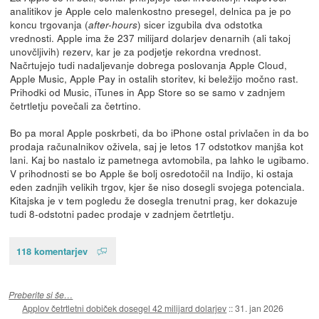
analitikov je Apple celo malenkostno presegel, delnica pa je po
koncu trgovanja (
) sicer izgubila dva odstotka
after-hours
vrednosti. Apple ima že 237 milijard dolarjev denarnih (ali takoj
unovčljivih) rezerv, kar je za podjetje rekordna vrednost.
Načrtujejo tudi nadaljevanje dobrega poslovanja Apple Cloud,
Apple Music, Apple Pay in ostalih storitev, ki beležijo močno rast.
Prihodki od Music, iTunes in App Store so se samo v zadnjem
četrtletju povečali za četrtino.
Bo pa moral Apple poskrbeti, da bo iPhone ostal privlačen in da bo
prodaja računalnikov oživela, saj je letos 17 odstotkov manjša kot
lani. Kaj bo nastalo iz pametnega avtomobila, pa lahko le ugibamo.
V prihodnosti se bo Apple še bolj osredotočil na Indijo, ki ostaja
eden zadnjih velikih trgov, kjer še niso dosegli svojega potenciala.
Kitajska je v tem pogledu že dosegla trenutni prag, ker dokazuje
tudi 8-odstotni padec prodaje v zadnjem četrtletju.
118 komentarjev
Preberite si še…
Applov četrtletni dobiček dosegel 42 milijard dolarjev
::
31. jan 2026