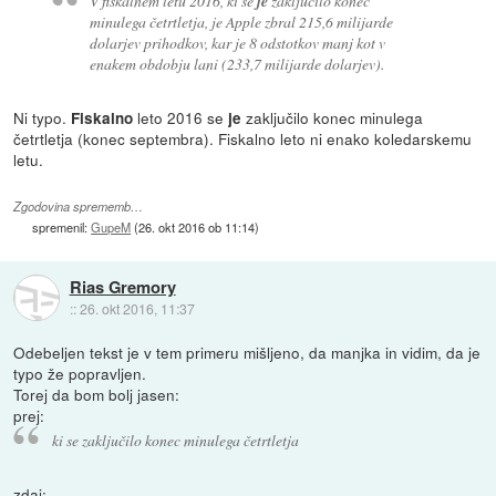
V fiskalnem letu 2016, ki se
je
zaključilo konec
minulega četrtletja, je Apple zbral 215,6 milijarde
dolarjev prihodkov, kar je 8 odstotkov manj kot v
enakem obdobju lani (233,7 milijarde dolarjev).
Ni typo.
leto 2016 se
zaključilo konec minulega
Fiskalno
je
četrtletja (konec septembra). Fiskalno leto ni enako koledarskemu
letu.
Zgodovina sprememb…
spremenil:
GupeM
(
26. okt 2016 ob 11:14
)
Rias Gremory
::
26. okt 2016, 11:37
Odebeljen tekst je v tem primeru mišljeno, da manjka in vidim, da je
typo že popravljen.
Torej da bom bolj jasen:
prej:
ki se zaključilo konec minulega četrtletja
zdaj: