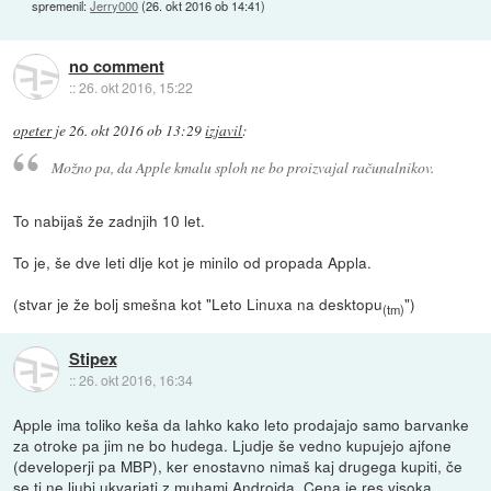
spremenil:
Jerry000
(
26. okt 2016 ob 14:41
)
no comment
::
26. okt 2016, 15:22
opeter
je
26. okt 2016 ob 13:29
izjavil
:
Možno pa, da Apple kmalu sploh ne bo proizvajal računalnikov.
To nabijaš že zadnjih 10 let.
To je, še dve leti dlje kot je minilo od propada Appla.
(stvar je že bolj smešna kot "Leto Linuxa na desktopu
")
(tm)
Stipex
::
26. okt 2016, 16:34
Apple ima toliko keša da lahko kako leto prodajajo samo barvanke
za otroke pa jim ne bo hudega. Ljudje še vedno kupujejo ajfone
(developerji pa MBP), ker enostavno nimaš kaj drugega kupiti, če
se ti ne ljubi ukvarjati z muhami Androida. Cena je res visoka,