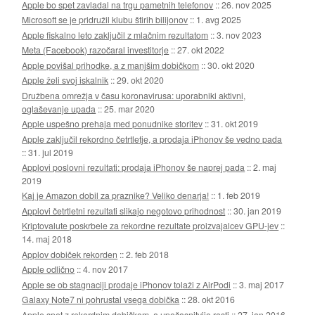
Apple bo spet zavladal na trgu pametnih telefonov
::
26. nov 2025
Microsoft se je pridružil klubu štirih bilijonov
::
1. avg 2025
Apple fiskalno leto zaključil z mlačnim rezultatom
::
3. nov 2023
Meta (Facebook) razočaral investitorje
::
27. okt 2022
Apple povišal prihodke, a z manjšim dobičkom
::
30. okt 2020
Apple želi svoj iskalnik
::
29. okt 2020
Družbena omrežja v času koronavirusa: uporabniki aktivni,
oglaševanje upada
::
25. mar 2020
Apple uspešno prehaja med ponudnike storitev
::
31. okt 2019
Apple zaključil rekordno četrtletje, a prodaja iPhonov še vedno pada
::
31. jul 2019
Applovi poslovni rezultati: prodaja iPhonov še naprej pada
::
2. maj
2019
Kaj je Amazon dobil za praznike? Veliko denarja!
::
1. feb 2019
Applovi četrtletni rezultati slikajo negotovo prihodnost
::
30. jan 2019
Kriptovalute poskrbele za rekordne rezultate proizvajalcev GPU-jev
::
14. maj 2018
Applov dobiček rekorden
::
2. feb 2018
Apple odlično
::
4. nov 2017
Apple se ob stagnaciji prodaje iPhonov tolaži z AirPodi
::
3. maj 2017
Galaxy Note7 ni pohrustal vsega dobička
::
28. okt 2016
Apple spet z rekordnim dobičkom, a upočasnitvijo rasti
::
27. jan 2016