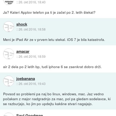
::
26. okt 2016, 18:40
Ja? Kateri Applov telefon pa ti je začel po 2. letih štekat?
shock
::
26. okt 2016, 18:58
Meni je iPad Air ze v prvem letu stekal. iOS 7 je bila katastrofa.
amacar
::
26. okt 2016, 18:59
air 2 dela po 2 letih bp, tudi iphone 6 se zaenkrat dobro drži.
joebanana
::
26. okt 2016, 19:43
Povsod so problemi pa naj bo linux, windows, mac. Jaz vedno
počakam z major nadgradnjo za mac, pol pa gledam sodelavce, ki
se razburjajo, ko jim po updejtu kakšne stvari nagajajo.
Saul Goodman