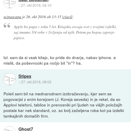
::
27. okt 2016, 04:10
scipascapa
je
26. okt 2016 ob 13:15
izjavil
:
Apple bo papa v roku 5 let. Kitajska osvaja svet z svojimi izdelki,
saj imamo 3/4 robe v življenju od njih. Potem pa hopsa zaprejo
pipico.
lol. sam da si vsak kitajc, ko pride do dnarja, nabav iphone. a
misliš, da poševnooki pa nočjo bit "in"? ha.
Stipex
::
27. okt 2016, 08:02
Poleti sem bil na mednarodnem izobraževanju, kjer sem se
pogovarjal z enim korejcem (J. Koreja seveda) in je rekel, da so
Applovi telefoni, tablice in prenosniki pri ljudeh na višjih položajih
postale kar nek standard, oz. so bolj zaželjena roba kot pa izdelki
tamkajšnih domačih firm.
Ghost7