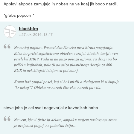
Applovi airpods zamujajo in noben ne ve kdaj jih bodo nardil.
*grabs popcorn*
blackbfm
::
27. okt 2016, 13:47
Ne mešaj pojmov. Postavi dva človeka pred biznis pogajanja.
Eden bo prišel sofisticirano oblečen v srajci, hlačah, čevljiv ven
privlekel MBP/ iPada in na mizo položil ajfona. Ta drugi pa bo
prišel v kajbokah, položil na mizo plastičnega Acerja za 400
EUR in nek kitajski telefon za pol manj.
Komu boš zaupal posel, kaj si boš mislil o slednjemu ki si kupuje
"kr nekaj"? Obleka ne naredi človeka, naredi pa vtis.
steve jobs je cel svet nagovarjal v kavbojkah haha
Ne vem, kje vi živite in delate, ampak v mojem poslovnem svetu
je urejenost pogoj, ne pobožna želja...