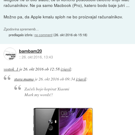
računalnikov. Ne pa samo Macbook (Pro), katero bodo baje jutri ...
Možno pa, da Apple kmalu sploh ne bo proizvajal računalnikov.
Zgodovina sprememb…
predlagalo izbris:
no comment
(
26. okt 2016 ob 15:18
)
bambam20
::
26. okt 2016, 13:43
vostok_1
je
26. okt 2016 ob 12:58
izjavil
:
stara mama
je
26. okt 2016 ob 09:34
izjavil
:
Začeli bojo kopirat Xiaomi
Mark my words!!