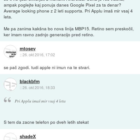
ampak poglejte kaj ponuja danes Google Pixel za ta denar?
Average looking phone z 2 leti supporta. Pri Applu imaš mir vsaj 4
leta.
Me pa zanima kakšna bo nova linija MBP15. Retino sem preskočil,
ker imam ravno zadnjo generacijo pred retino.
mtosev
::
26. okt 2016, 17:02
se pač zgodi. tudi apple ni imun na te stvari.
blackbfm
::
26. okt 2016, 18:33
Pri Applu imaš mir vsaj 4 leta
S tem da zacne telefon po dveh letih stekat
shadeX