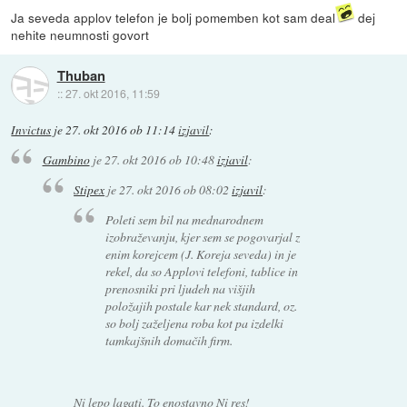
Ja seveda applov telefon je bolj pomemben kot sam deal
dej
nehite neumnosti govort
Thuban
::
27. okt 2016, 11:59
Invictus
je
27. okt 2016 ob 11:14
izjavil
:
Gambino
je
27. okt 2016 ob 10:48
izjavil
:
Stipex
je
27. okt 2016 ob 08:02
izjavil
:
Poleti sem bil na mednarodnem
izobraževanju, kjer sem se pogovarjal z
enim korejcem (J. Koreja seveda) in je
rekel, da so Applovi telefoni, tablice in
prenosniki pri ljudeh na višjih
položajih postale kar nek standard, oz.
so bolj zaželjena roba kot pa izdelki
tamkajšnih domačih firm.
Ni lepo lagati. To enostavno Ni res!