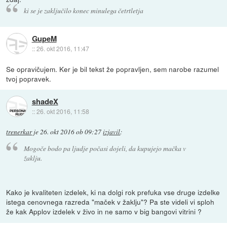
ki se je zaključilo konec minulega četrtletja
GupeM
::
26. okt 2016, 11:47
Se opravičujem. Ker je bil tekst že popravljen, sem narobe razumel
tvoj popravek.
shadeX
::
26. okt 2016, 11:58
trenerkar
je
26. okt 2016 ob 09:27
izjavil
:
Mogoče bodo pa ljudje počasi dojeli, da kupujejo mačka v
žaklju.
Kako je kvaliteten izdelek, ki na dolgi rok prefuka vse druge izdelke
istega cenovnega razreda "maček v žaklju"? Pa ste videli vi sploh
že kak Applov izdelek v živo in ne samo v big bangovi vitrini ?