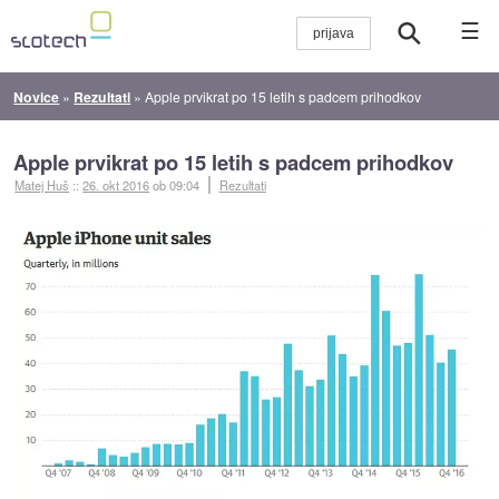
☰
Novice
»
Rezultati
»
Apple prvikrat po 15 letih s padcem prihodkov
Apple prvikrat po 15 letih s padcem prihodkov
Matej Huš
::
26. okt 2016
ob 09:04
Rezultati