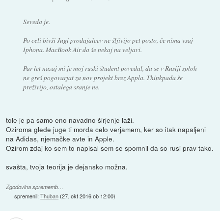
Seveda je.
Po celi bivši Jugi prodajalcev ne šljivijo pet posto, če nima vsaj
Iphona. MacBook Air da še nekaj na veljavi.
Par let nazaj mi je moj ruski študent povedal, da se v Rusiji sploh
ne greš pogovarjat za nov projekt brez Appla. Thinkpada še
preživijo, ostalega sranje ne.
tole je pa samo eno navadno širjenje laži.
Oziroma glede juge ti morda celo verjamem, ker so itak napaljeni
na Adidas, njemačke avte in Apple.
Ozirom zdaj ko sem to napisal sem se spomnil da so rusi prav tako.
svašta, tvoja teorija je dejansko možna.
Zgodovina sprememb…
spremenil:
Thuban
(
27. okt 2016 ob 12:00
)