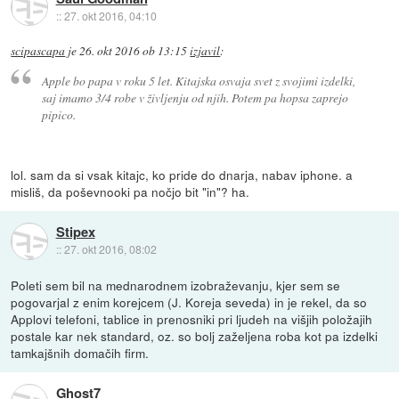
::
27. okt 2016, 04:10
scipascapa
je
26. okt 2016 ob 13:15
izjavil
:
Apple bo papa v roku 5 let. Kitajska osvaja svet z svojimi izdelki,
saj imamo 3/4 robe v življenju od njih. Potem pa hopsa zaprejo
pipico.
lol. sam da si vsak kitajc, ko pride do dnarja, nabav iphone. a
misliš, da poševnooki pa nočjo bit "in"? ha.
Stipex
::
27. okt 2016, 08:02
Poleti sem bil na mednarodnem izobraževanju, kjer sem se
pogovarjal z enim korejcem (J. Koreja seveda) in je rekel, da so
Applovi telefoni, tablice in prenosniki pri ljudeh na višjih položajih
postale kar nek standard, oz. so bolj zaželjena roba kot pa izdelki
tamkajšnih domačih firm.
Ghost7