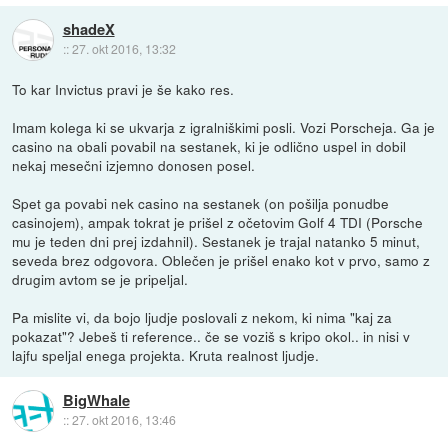
shadeX
::
27. okt 2016, 13:32
To kar Invictus pravi je še kako res.
Imam kolega ki se ukvarja z igralniškimi posli. Vozi Porscheja. Ga je
casino na obali povabil na sestanek, ki je odlično uspel in dobil
nekaj mesečni izjemno donosen posel.
Spet ga povabi nek casino na sestanek (on pošilja ponudbe
casinojem), ampak tokrat je prišel z očetovim Golf 4 TDI (Porsche
mu je teden dni prej izdahnil). Sestanek je trajal natanko 5 minut,
seveda brez odgovora. Oblečen je prišel enako kot v prvo, samo z
drugim avtom se je pripeljal.
Pa mislite vi, da bojo ljudje poslovali z nekom, ki nima "kaj za
pokazat"? Jebeš ti reference.. če se voziš s kripo okol.. in nisi v
lajfu speljal enega projekta. Kruta realnost ljudje.
BigWhale
::
27. okt 2016, 13:46