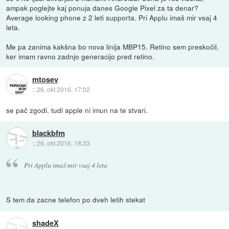
ampak poglejte kaj ponuja danes Google Pixel za ta denar?
Average looking phone z 2 leti supporta. Pri Applu imaš mir vsaj 4
leta.
Me pa zanima kakšna bo nova linija MBP15. Retino sem preskočil,
ker imam ravno zadnjo generacijo pred retino.
mtosev
::
26. okt 2016, 17:02
se pač zgodi. tudi apple ni imun na te stvari.
blackbfm
::
26. okt 2016, 18:33
Pri Applu imaš mir vsaj 4 leta
S tem da zacne telefon po dveh letih stekat
shadeX