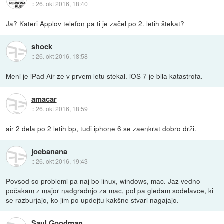
::
26. okt 2016, 18:40
Ja? Kateri Applov telefon pa ti je začel po 2. letih štekat?
shock
::
26. okt 2016, 18:58
Meni je iPad Air ze v prvem letu stekal. iOS 7 je bila katastrofa.
amacar
::
26. okt 2016, 18:59
air 2 dela po 2 letih bp, tudi iphone 6 se zaenkrat dobro drži.
joebanana
::
26. okt 2016, 19:43
Povsod so problemi pa naj bo linux, windows, mac. Jaz vedno
počakam z major nadgradnjo za mac, pol pa gledam sodelavce, ki
se razburjajo, ko jim po updejtu kakšne stvari nagajajo.
Saul Goodman