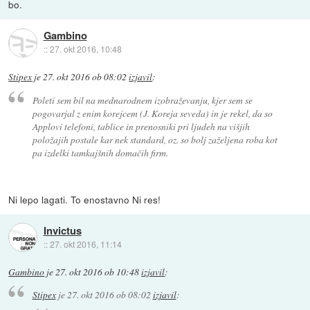
bo.
Gambino
::
27. okt 2016, 10:48
Stipex
je
27. okt 2016 ob 08:02
izjavil
:
Poleti sem bil na mednarodnem izobraževanju, kjer sem se
pogovarjal z enim korejcem (J. Koreja seveda) in je rekel, da so
Applovi telefoni, tablice in prenosniki pri ljudeh na višjih
položajih postale kar nek standard, oz. so bolj zaželjena roba kot
pa izdelki tamkajšnih domačih firm.
Ni lepo lagati. To enostavno Ni res!
Invictus
::
27. okt 2016, 11:14
Gambino
je
27. okt 2016 ob 10:48
izjavil
:
Stipex
je
27. okt 2016 ob 08:02
izjavil
: