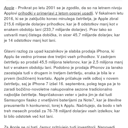
- Prvikrat po letu 2001 se je zgodilo, da so na letnem nivoju
Apple
Applovi
prihodki v primerjavi z letom poprej upadli
. V fiskalnem letu
2016, ki se je zaključilo konec minulega četrtletja, je Apple zbral
215,6 milijarde dolarjev prihodkov, kar je 8 odstotkov manj kot v
enakem obdobju lani (233,7 milijarde dolarjev). Prav tako so
ustvarili manj čistega dobička, in sicer 45,7 milijarde dolarjev, kar
je 14 odstotkov manj kot lani.
Glavni razlog za upad kazalnikov je slabša prodaja iPhona, ki
Applu še vedno prinese dve tretjini vseh prihodkov. V zadnjem
četrtletju so prodali 45,5 milijona telefonov, kar je 2,5 milijona manj
kot v enakem obdobju lani. Podobno je prodaja iPhonov za lansko
zaostajala tudi v drugem in tretjem četrtletju, enaka je bila le v
prvem (božičnem) kvartalu. Apple pričakuje velik odboj v novem
četrtletju, saj je iPhone 7 izšel 16. septembra, poleg tega pa je to
zaradi božično-novoletne nakupovalne sezone tradicionalno
najboljše četrtletje. Nepričakovan veter v jadra jim je dal tudi
Samsungov fiasko z vnetljivimi baterijami za Note7, kar je številne
preusmerilo h konkurenci, torej k Applu. Načrtujejo, da bodo v teh
treh mesecih prodali za 76-78 milijard dolarjev vseh izdelkov, kar
bi bilo odstotek več kot lani.
Za Apple se ni bati, čemur pritrjujejo tudi investitorji. Napovedi