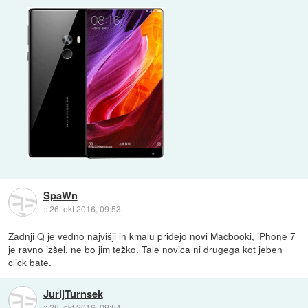
SpaWn
::
26. okt 2016, 09:53
Zadnji Q je vedno najvišji in kmalu pridejo novi Macbooki, iPhone 7
je ravno izšel, ne bo jim težko. Tale novica ni drugega kot jeben
click bate.
JurijTurnsek
::
26. okt 2016, 09:54