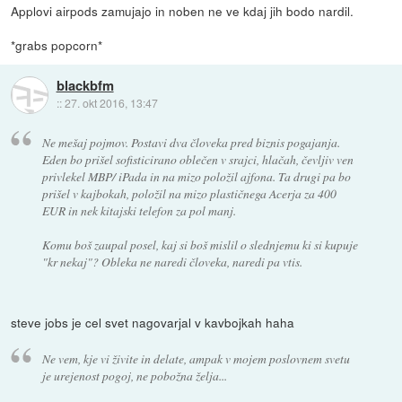
Applovi airpods zamujajo in noben ne ve kdaj jih bodo nardil.
*grabs popcorn*
blackbfm
::
27. okt 2016, 13:47
Ne mešaj pojmov. Postavi dva človeka pred biznis pogajanja.
Eden bo prišel sofisticirano oblečen v srajci, hlačah, čevljiv ven
privlekel MBP/ iPada in na mizo položil ajfona. Ta drugi pa bo
prišel v kajbokah, položil na mizo plastičnega Acerja za 400
EUR in nek kitajski telefon za pol manj.
Komu boš zaupal posel, kaj si boš mislil o slednjemu ki si kupuje
"kr nekaj"? Obleka ne naredi človeka, naredi pa vtis.
steve jobs je cel svet nagovarjal v kavbojkah haha
Ne vem, kje vi živite in delate, ampak v mojem poslovnem svetu
je urejenost pogoj, ne pobožna želja...