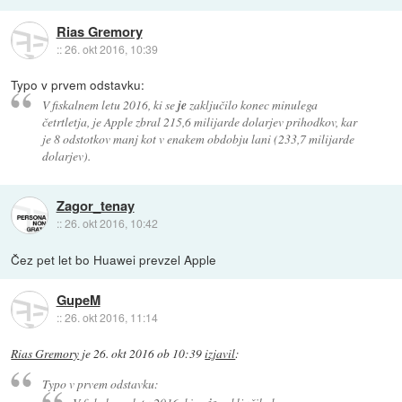
Rias Gremory
::
26. okt 2016, 10:39
Typo v prvem odstavku:
V fiskalnem letu 2016, ki se
je
zaključilo konec minulega
četrtletja, je Apple zbral 215,6 milijarde dolarjev prihodkov, kar
je 8 odstotkov manj kot v enakem obdobju lani (233,7 milijarde
dolarjev).
Zagor_tenay
::
26. okt 2016, 10:42
Čez pet let bo Huawei prevzel Apple
GupeM
::
26. okt 2016, 11:14
Rias Gremory
je
26. okt 2016 ob 10:39
izjavil
:
Typo v prvem odstavku: