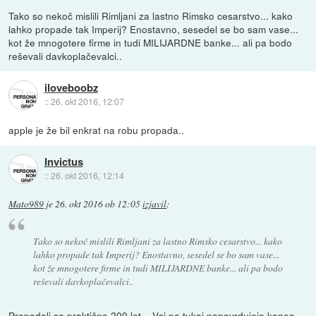
Tako so nekoč mislili Rimljani za lastno Rimsko cesarstvo... kako
lahko propade tak Imperij? Enostavno, sesedel se bo sam vase...
kot že mnogotere firme in tudi MILIJARDNE banke... ali pa bodo
reševali davkoplačevalci..
iloveboobz
::
26. okt 2016, 12:07
apple je že bil enkrat na robu propada..
Invictus
::
26. okt 2016, 12:14
Mato989
je
26. okt 2016 ob 12:05
izjavil
:
Tako so nekoč mislili Rimljani za lastno Rimsko cesarstvo... kako
lahko propade tak Imperij? Enostavno, sesedel se bo sam vase...
kot že mnogotere firme in tudi MILIJARDNE banke... ali pa bodo
reševali davkoplačevalci..
Propadali so praktično 200 let... Vsi pa tukaj napovrdujejo konec,