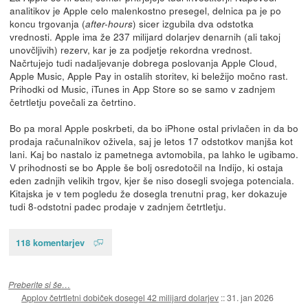
analitikov je Apple celo malenkostno presegel, delnica pa je po
koncu trgovanja (
) sicer izgubila dva odstotka
after-hours
vrednosti. Apple ima že 237 milijard dolarjev denarnih (ali takoj
unovčljivih) rezerv, kar je za podjetje rekordna vrednost.
Načrtujejo tudi nadaljevanje dobrega poslovanja Apple Cloud,
Apple Music, Apple Pay in ostalih storitev, ki beležijo močno rast.
Prihodki od Music, iTunes in App Store so se samo v zadnjem
četrtletju povečali za četrtino.
Bo pa moral Apple poskrbeti, da bo iPhone ostal privlačen in da bo
prodaja računalnikov oživela, saj je letos 17 odstotkov manjša kot
lani. Kaj bo nastalo iz pametnega avtomobila, pa lahko le ugibamo.
V prihodnosti se bo Apple še bolj osredotočil na Indijo, ki ostaja
eden zadnjih velikih trgov, kjer še niso dosegli svojega potenciala.
Kitajska je v tem pogledu že dosegla trenutni prag, ker dokazuje
tudi 8-odstotni padec prodaje v zadnjem četrtletju.
118 komentarjev
Preberite si še…
Applov četrtletni dobiček dosegel 42 milijard dolarjev
::
31. jan 2026