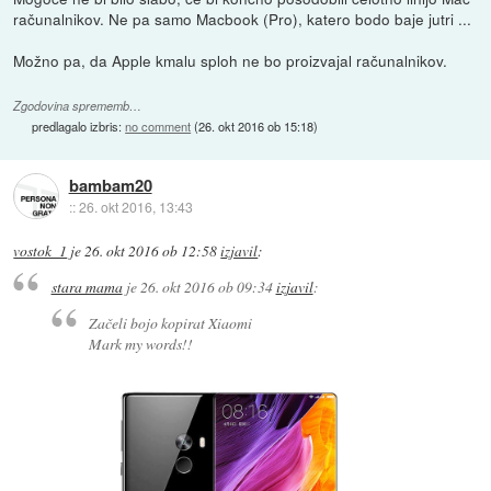
računalnikov. Ne pa samo Macbook (Pro), katero bodo baje jutri ...
Možno pa, da Apple kmalu sploh ne bo proizvajal računalnikov.
Zgodovina sprememb…
predlagalo izbris:
no comment
(
26. okt 2016 ob 15:18
)
bambam20
::
26. okt 2016, 13:43
vostok_1
je
26. okt 2016 ob 12:58
izjavil
:
stara mama
je
26. okt 2016 ob 09:34
izjavil
:
Začeli bojo kopirat Xiaomi
Mark my words!!