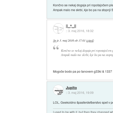
Končno se nekaj dogaja pri ropotajočem pl
Ampak malo me skrbi, kje bo pa na stopnji 5 
||_^_||
::
3. maj 2016, 18:32
3p
je
3. maj 2016 ob 17:01
izjavil
:
Končno se nekaj dogaja pri ropotajočem p
Ampak malo me skrbi, kje bo pa na stopnji 
Mogoče bodo pa po tanovem g33ki & 1337 h
Jupito
::
3. maj 2016, 19:09
LOL. Geekoidno špasferdefberstvo spet v 
I used to be with it, but then they changed wh