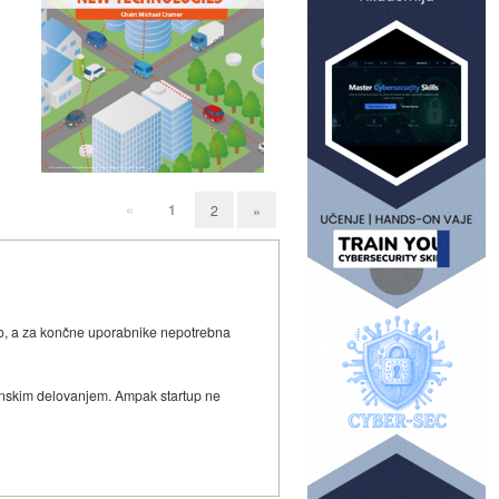
«
1
2
»
ivo, a za končne uporabnike nepotrebna
ejanskim delovanjem. Ampak startup ne