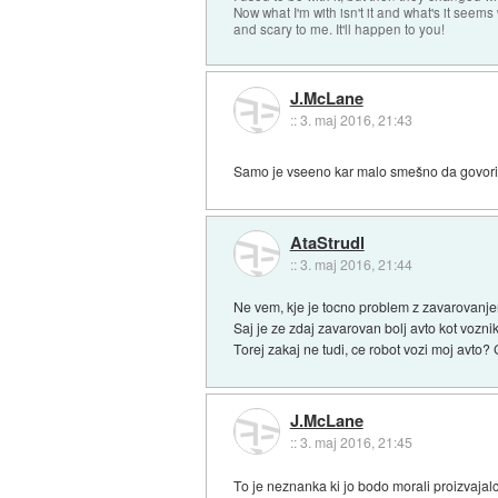
Now what I'm with isn't it and what's it seems
and scary to me. It'll happen to you!
J.McLane
::
3. maj 2016, 21:43
Samo je vseeno kar malo smešno da govorim
AtaStrudl
::
3. maj 2016, 21:44
Ne vem, kje je tocno problem z zavarovanj
Saj je ze zdaj zavarovan bolj avto kot vozni
Torej zakaj ne tudi, ce robot vozi moj avto
J.McLane
::
3. maj 2016, 21:45
To je neznanka ki jo bodo morali proizvajalc