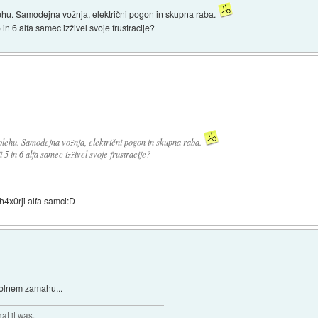
ehu. Samodejna vožnja, električni pogon in skupna raba.
in 6 alfa samec izživel svoje frustracije?
lehu. Samodejna vožnja, električni pogon in skupna raba.
5 in 6 alfa samec izživel svoje frustracije?
4x0rji alfa samci:D
polnem zamahu...
at it was.