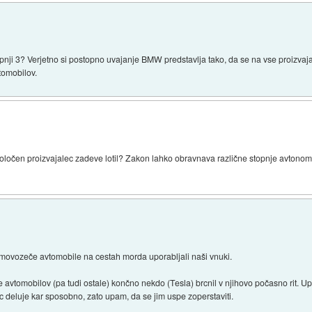
stopnji 3? Verjetno si postopno uvajanje BMW predstavlja tako, da se na vse proizv
tomobilov.
oločen proizvajalec zadeve lotil? Zakon lahko obravnava različne stopnje avtonomo
ovozeče avtomobile na cestah morda uporabljali naši vnuki.
 avtomobilov (pa tudi ostale) končno nekdo (Tesla) brcnil v njihovo počasno rit. Up
 deluje kar sposobno, zato upam, da se jim uspe zoperstaviti.