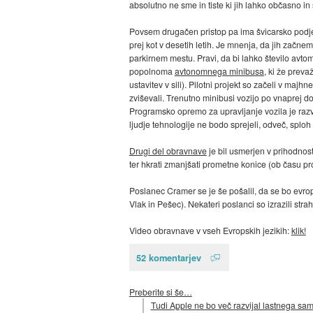
absolutno ne sme in tiste ki jih lahko občasno in 
Povsem drugačen pristop pa ima švicarsko podjet
prej kot v desetih letih. Je mnenja, da jih začne
parkirnem mestu. Pravi, da bi lahko število avt
popolnoma
avtonomnega minibusa
, ki že preva
ustavitev v sili). Pilotni projekt so začeli v ma
zviševali. Trenutno minibusi vozijo po vnaprej d
Programsko opremo za upravljanje vozila je razv
ljudje tehnologije ne bodo sprejeli, odveč, splo
Drugi del obravnave
je bil usmerjen v prihodnost
ter hkrati zmanjšati prometne konice (ob času pro
Poslanec Cramer se je še pošalil, da se bo evrop
Vlak in Pešec). Nekateri poslanci so izrazili st
Video obravnave v vseh Evropskih jezikih:
klik!
52 komentarjev
Preberite si še…
Tudi Apple ne bo več razvijal lastnega s