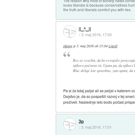
The reason why most of society hates conse
loves liberals is because conservatives hurt
the truth and liberals comfort you with lies.
||_^_||
::
3. maj 2016, 17:00
phong
je
3. maj 2016 ob 15:04
izjavil
:
Res se veselim, da bo evropske proizvajal
njihovo počasno rit. Upam pa, da njihovi 
Bluc deluje kar sposobno, zato upam, da s
Pa si že kdaj peljal ali se peljal v katerem 
Dejstvo je, da so pospešili razvoj v tej sme
preživeli. Naslednje leto bodo počasi prispe
3p
::
3. maj 2016, 17:01