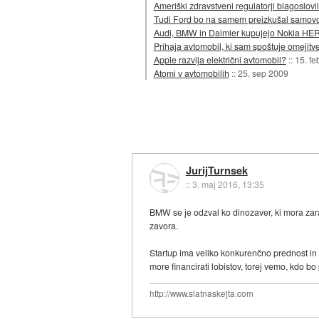
Ameriški zdravstveni regulatorji blagoslovi
Tudi Ford bo na samem preizkušal samov
Audi, BMW in Daimler kupujejo Nokia HE
Prihaja avtomobil, ki sam spoštuje omejitve 
Apple razvija električni avtomobil?
::
15. fe
Atomi v avtomobilih
::
25. sep 2009
JurijTurnsek
::
3. maj 2016, 13:35
BMW se je odzval ko dinozaver, ki mora zara
zavora.
Startup ima veliko konkurenčno prednost in 
more financirati lobistov, torej vemo, kdo bo
http://www.slatnaskejta.com