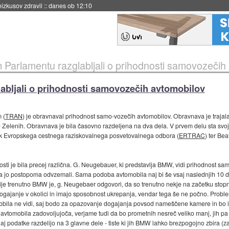
naslednji dve leti
::
danes ob 11:37
Parlamentu razglabljali o prihodnosti samovozečih
abljali o prihodnosti samovozečih avtomobilov
 (
TRAN
) je obravnaval prihodnost samo-vozečih avtomobilov. Obravnava je trajala d
e Zelenih. Obravnava je bila časovno razdeljena na dva dela. V prvem delu sta svoj
k Evropskega cestnega raziskovalnega posvetovalnega odbora (
ERTRAC
) ter Be
ti je bila precej različna. G. Neugebauer, ki predstavlja BMW, vidi prihodnost s
pa jo postopoma odvzemali. Sama podoba avtomobila naj bi še vsaj naslednjih 10 d
je trenutno BMW je, g. Neugebaer odgovori, da so trenutno nekje na začetku stopnj
gajanje v okolici in imajo sposobnost ukrepanja, vendar tega še ne počno. Proble
la ne vidi, saj bodo za opazovanje dogajanja povsod nameščene kamere in bo is
avtomobila zadovoljujoča, verjame tudi da bo prometnih nesreč veliko manj, jih pa
j podatke razdelijo na 3 glavne dele - tiste ki jih BMW lahko brezpogojno zbira (zara