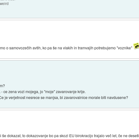
 weird
o o samovozečih avtih, ko pa še na vlakih in tramvajih potrebujemo "voznike"
em?
k - ce zena vozi mojega, jo "moje" zavarovanje krije.
? Ce je verjetnost nesrece se manjsa, bi zavarovalnice morale biti navdusene?
i še dokazat, to dokazovanje bo pa skozi EU birokracijo trajalo več let, če ne desetl