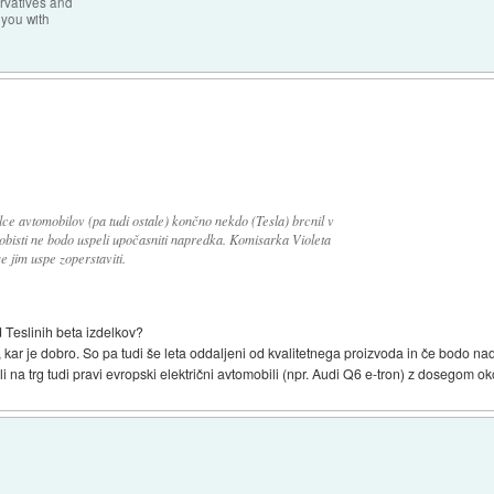
rvatives and
 you with
ce avtomobilov (pa tudi ostale) končno nekdo (Tesla) brcnil v
lobisti ne bodo uspeli upočasniti napredka. Komisarka Violeta
e jim uspe zoperstaviti.
od Teslinih beta izdelkov?
ri, kar je dobro. So pa tudi še leta oddaljeni od kvalitetnega proizvoda in če bodo 
li na trg tudi pravi evropski električni avtomobili (npr. Audi Q6 e-tron) z dosegom o