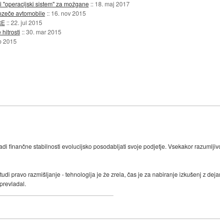
li "operacijski sistem" za možgane
::
18. maj 2017
ozeče avtomobile
::
16. nov 2015
RE
::
22. jul 2015
hitrosti
::
30. mar 2015
b 2015
di finančne stabilnosti evolucijsko posodabljati svoje podjetje. Vsekakor razumlj
tudi pravo razmišljanje - tehnologija je že zrela, čas je za nabiranje izkušenj z d
 prevladal.