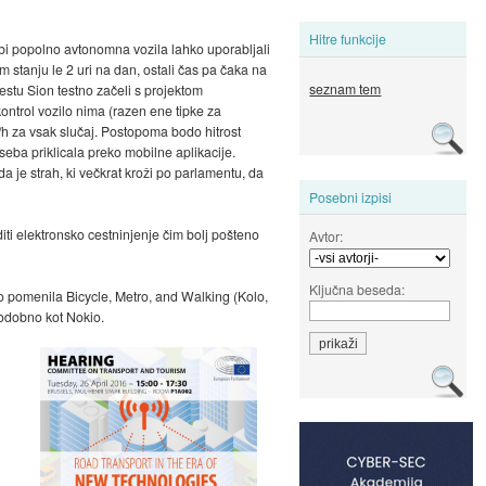
Hitre funkcije
 bi popolno avtonomna vozila lahko uporabljali
m stanju le 2 uri na dan, ostali čas pa čaka na
seznam tem
stu Sion testno začeli s projektom
kontrol vozilo nima (razen ene tipke za
m/h za vsak slučaj. Postopoma bodo hitrost
seba priklicala preko mobilne aplikacije.
da je strah, ki večkrat kroži po parlamentu, da
Posebni izpisi
iti elektronsko cestninjenje čim bolj pošteno
Avtor:
Ključna beseda:
ko pomenila Bicycle, Metro, and Walking (Kolo,
podobno kot Nokio.