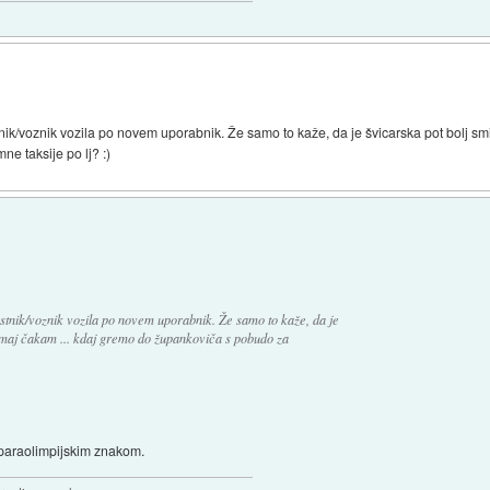
stnik/voznik vozila po novem uporabnik. Že samo to kaže, da je švicarska pot bolj s
 taksije po lj? :)
lastnik/voznik vozila po novem uporabnik. Že samo to kaže, da je
omaj čakam ... kdaj gremo do župankoviča s pobudo za
z paraolimpijskim znakom.