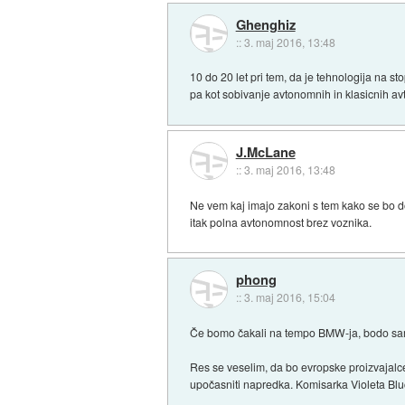
Ghenghiz
::
3. maj 2016, 13:48
10 do 20 let pri tem, da je tehnologija na 
pa kot sobivanje avtonomnih in klasicnih av
J.McLane
::
3. maj 2016, 13:48
Ne vem kaj imajo zakoni s tem kako se bo d
itak polna avtonomnost brez voznika.
phong
::
3. maj 2016, 15:04
Če bomo čakali na tempo BMW-ja, bodo sam
Res se veselim, da bo evropske proizvajalce
upočasniti napredka. Komisarka Violeta Bluc