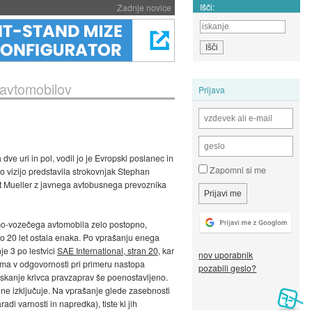
Išči:
Zadnje novice
 avtomobilov
Prijava
ve uri in pol, vodil jo je Evropski poslanec in
Zapomni si me
o vizijo predstavila strokovnjak Stephan
at Mueller z javnega avtobusnega prevoznika
amo-vozečega avtomobila zelo postopno,
o 20 let ostala enaka. Po vprašanju enega
e 3 po lestvici
SAE International, stran 20
, kar
nov uporabnik
ma v odgovornosti pri primeru nastopa
pozabili geslo?
kanje krivca pravzaprav še poenostavljeno.
 ne izključuje. Na vprašanje glede zasebnosti
di varnosti in napredka), tiste ki jih