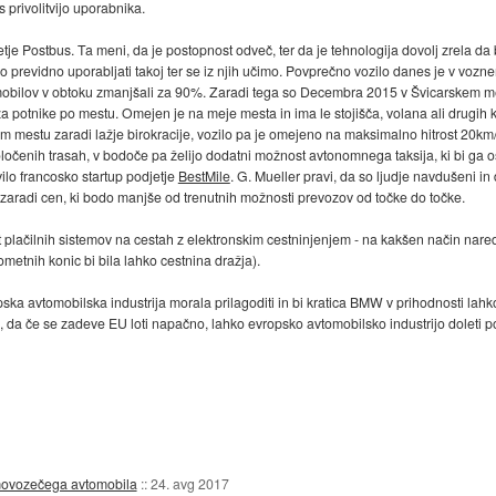
s privolitvijo uporabnika.
je Postbus. Ta meni, da je postopnost odveč, ter da je tehnologija dovolj zrela da
mo previdno uporabljati takoj ter se iz njih učimo. Povprečno vozilo danes je v vozne
omobilov v obtoku zmanjšali za 90%. Zaradi tega so Decembra 2015 v Švicarskem me
ža potnike po mestu. Omejen je na meje mesta in ima le stojišča, volana ali drugih 
jhnem mestu zaradi lažje birokracije, vozilo pa je omejeno na maksimalno hitrost 20k
oločenih trasah, v bodoče pa želijo dodatni možnost avtonomnega taksija, ki bi ga o
ilo francosko startup podjetje
BestMile
. G. Mueller pravi, da so ljudje navdušeni in 
h zaradi cen, ki bodo manjše od trenutnih možnosti prevozov od točke do točke.
 plačilnih sistemov na cestah z elektronskim cestninjenjem - na kakšen način nared
metnih konic bi bila lahko cestnina dražja).
ska avtomobilska industrija morala prilagoditi in bi kratica BMW v prihodnosti lah
rah, da če se zadeve EU loti napačno, lahko evropsko avtomobilsko industrijo doleti 
amovozečega avtomobila
::
24. avg 2017