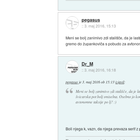
pegasus
::
3. maj 2016, 15:13
Meni se bolj zanimivo zdi stališče, da je la
gremo do župankoviča s pobudo za avtonomne
Dr_M
::
3. maj 2016, 16:18
pegasus
je
3. maj 2016 ob 15:13
izjavil
:
Meni se bolj zanimivo zdi stališče, da je 
švicarska pot bolj smiselna. Osebno jo k
avtonomne taksije po lj? :)
Boli njega k, vazn, da njega prevaza serif 