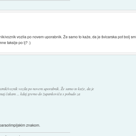
stnik/voznik vozila po novem uporabnik. Že samo to kaže, da je švicarska pot bolj s
 taksije po lj? :)
lastnik/voznik vozila po novem uporabnik. Že samo to kaže, da je
omaj čakam ... kdaj gremo do župankoviča s pobudo za
z paraolimpijskim znakom.