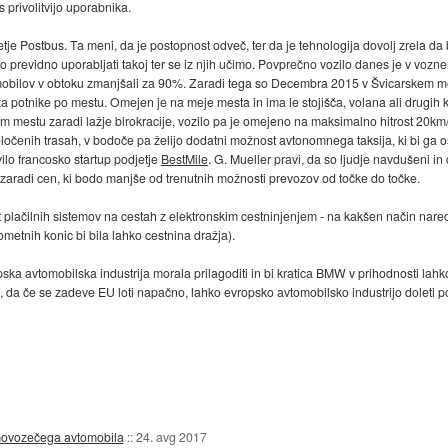
s privolitvijo uporabnika.
je Postbus. Ta meni, da je postopnost odveč, ter da je tehnologija dovolj zrela da
mo previdno uporabljati takoj ter se iz njih učimo. Povprečno vozilo danes je v vozne
omobilov v obtoku zmanjšali za 90%. Zaradi tega so Decembra 2015 v Švicarskem me
ža potnike po mestu. Omejen je na meje mesta in ima le stojišča, volana ali drugih 
jhnem mestu zaradi lažje birokracije, vozilo pa je omejeno na maksimalno hitrost 20k
oločenih trasah, v bodoče pa želijo dodatni možnost avtonomnega taksija, ki bi ga o
ilo francosko startup podjetje
BestMile
. G. Mueller pravi, da so ljudje navdušeni in 
h zaradi cen, ki bodo manjše od trenutnih možnosti prevozov od točke do točke.
 plačilnih sistemov na cestah z elektronskim cestninjenjem - na kakšen način nared
metnih konic bi bila lahko cestnina dražja).
ska avtomobilska industrija morala prilagoditi in bi kratica BMW v prihodnosti lah
rah, da če se zadeve EU loti napačno, lahko evropsko avtomobilsko industrijo doleti 
amovozečega avtomobila
::
24. avg 2017