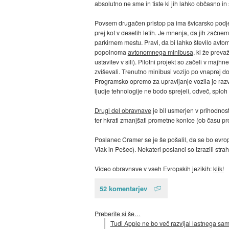
absolutno ne sme in tiste ki jih lahko občasno in 
Povsem drugačen pristop pa ima švicarsko podjet
prej kot v desetih letih. Je mnenja, da jih začne
parkirnem mestu. Pravi, da bi lahko število avt
popolnoma
avtonomnega minibusa
, ki že preva
ustavitev v sili). Pilotni projekt so začeli v ma
zviševali. Trenutno minibusi vozijo po vnaprej d
Programsko opremo za upravljanje vozila je razv
ljudje tehnologije ne bodo sprejeli, odveč, splo
Drugi del obravnave
je bil usmerjen v prihodnost
ter hkrati zmanjšati prometne konice (ob času pro
Poslanec Cramer se je še pošalil, da se bo evrop
Vlak in Pešec). Nekateri poslanci so izrazili st
Video obravnave v vseh Evropskih jezikih:
klik!
52 komentarjev
Preberite si še…
Tudi Apple ne bo več razvijal lastnega s