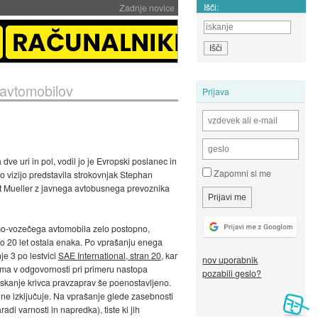
Išči:
Zadnje novice
 avtomobilov
Prijava
ve uri in pol, vodil jo je Evropski poslanec in
Zapomni si me
o vizijo predstavila strokovnjak Stephan
at Mueller z javnega avtobusnega prevoznika
amo-vozečega avtomobila zelo postopno,
o 20 let ostala enaka. Po vprašanju enega
e 3 po lestvici
SAE International, stran 20
, kar
nov uporabnik
ma v odgovornosti pri primeru nastopa
pozabili geslo?
kanje krivca pravzaprav še poenostavljeno.
 ne izključuje. Na vprašanje glede zasebnosti
di varnosti in napredka), tiste ki jih