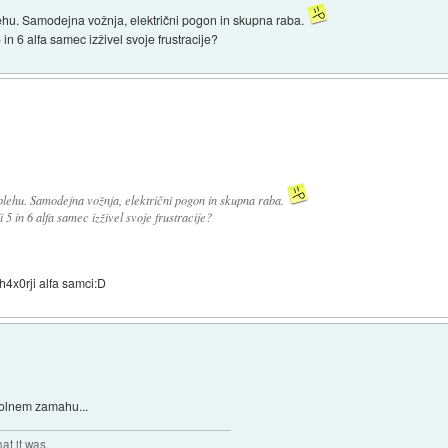
ehu. Samodejna vožnja, električni pogon in skupna raba.
in 6 alfa samec izživel svoje frustracije?
lehu. Samodejna vožnja, električni pogon in skupna raba.
5 in 6 alfa samec izživel svoje frustracije?
4x0rji alfa samci:D
polnem zamahu...
at it was.