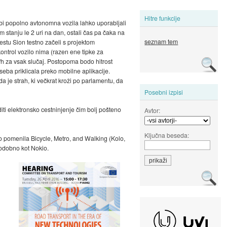
Hitre funkcije
 bi popolno avtonomna vozila lahko uporabljali
m stanju le 2 uri na dan, ostali čas pa čaka na
seznam tem
stu Sion testno začeli s projektom
kontrol vozilo nima (razen ene tipke za
m/h za vsak slučaj. Postopoma bodo hitrost
seba priklicala preko mobilne aplikacije.
da je strah, ki večkrat kroži po parlamentu, da
Posebni izpisi
iti elektronsko cestninjenje čim bolj pošteno
Avtor:
Ključna beseda:
ko pomenila Bicycle, Metro, and Walking (Kolo,
podobno kot Nokio.