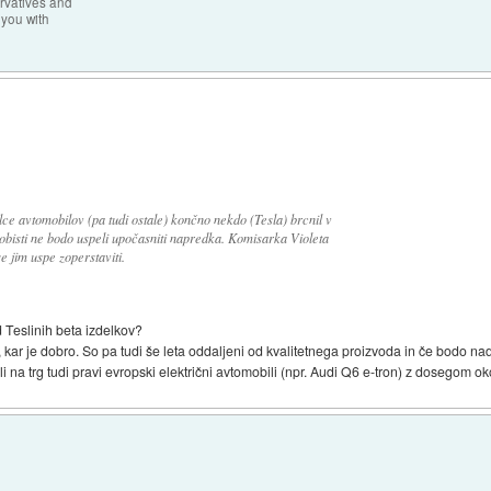
rvatives and
 you with
ce avtomobilov (pa tudi ostale) končno nekdo (Tesla) brcnil v
lobisti ne bodo uspeli upočasniti napredka. Komisarka Violeta
e jim uspe zoperstaviti.
od Teslinih beta izdelkov?
ri, kar je dobro. So pa tudi še leta oddaljeni od kvalitetnega proizvoda in če bodo 
li na trg tudi pravi evropski električni avtomobili (npr. Audi Q6 e-tron) z dosegom o