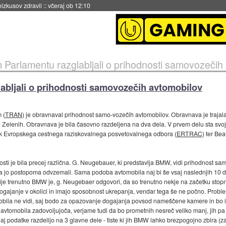
naslednji dve leti
::
včeraj ob 11:37
Parlamentu razglabljali o prihodnosti samovozečih
abljali o prihodnosti samovozečih avtomobilov
 (
TRAN
) je obravnaval prihodnost samo-vozečih avtomobilov. Obravnava je trajala d
e Zelenih. Obravnava je bila časovno razdeljena na dva dela. V prvem delu sta svoj
k Evropskega cestnega raziskovalnega posvetovalnega odbora (
ERTRAC
) ter Be
ti je bila precej različna. G. Neugebauer, ki predstavlja BMW, vidi prihodnost s
pa jo postopoma odvzemali. Sama podoba avtomobila naj bi še vsaj naslednjih 10 d
je trenutno BMW je, g. Neugebaer odgovori, da so trenutno nekje na začetku stopnj
gajanje v okolici in imajo sposobnost ukrepanja, vendar tega še ne počno. Proble
la ne vidi, saj bodo za opazovanje dogajanja povsod nameščene kamere in bo is
avtomobila zadovoljujoča, verjame tudi da bo prometnih nesreč veliko manj, jih pa
j podatke razdelijo na 3 glavne dele - tiste ki jih BMW lahko brezpogojno zbira (zara