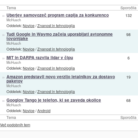
Tema
Sporočila
»
Uberjev samovozeč program caplja za konkurenco
132
McHusch
Oddelek:
Novice
/
Znanost in tehnologija
»
Tudi Google in Waymo začela uporabljati avtonomne
98
tovornjake
McHusch
Oddelek:
Novice
/
Znanost in tehnologija
»
MIT in DARPA razvila lidar v čipu
6
McHusch
Oddelek:
Novice
/
Znanost in tehnologija
»
Amazon predstavil novo verzijo letalnikov za dostavo
19
paketov
McHusch
Oddelek:
Novice
/
Znanost in tehnologija
»
Googlov Tango je telefon, ki se zaveda okolice
68
McHusch
Oddelek:
Novice
/
Android
Tema
Sporočila
Več podobnih tem