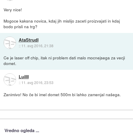
Very nice!
Mogoce kaksna novica, kdaj jih mislijo zaceti proizvajati in kdaj
bodo prisli na trg?
AtaStrudl
::
11. avg 2016, 21:38
Ce je laser off chip, itak ni problem dati malo mocnejsega za vecji
domet.
LuiIII
::
11. avg 2016, 23:53
Zanimivo! No če bi imel domet 500m bi lahko zamenjal našega.
Vredno ogleda ...