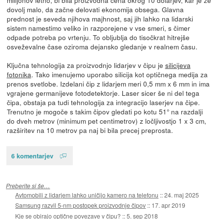
dovolj malo, da začne delovati ekonomija obsega. Glavna
prednost je seveda njihova majhnost, saj jih lahko na lidarski
sistem namestimo veliko in razporejene v vse smeri, s čimer
odpade potreba po vrtenju. To obljublja do tisočkrat hitrejše
osveževalne čase oziroma dejansko gledanje v realnem času.
Ključna tehnologija za proizvodnjo lidarjev v čipu je
silicijeva
fotonika
. Tako imenujemo uporabo silicija kot optičnega medija za
prenos svetlobe. Izdelani čip z lidarjem meri 0,5 mm x 6 mm in ima
vgrajene germanijeve fotodetektorje. Laser sicer še ni del tega
čipa, obstaja pa tudi tehnologija za integracijo laserjev na čipe.
Trenutno je mogoče s takim čipov gledati po kotu 51° na razdalji
do dveh metrov (minimum pet centimetrov) z ločljivostjo 1 x 3 cm,
razširitev na 10 metrov pa naj bi bila precej preprosta.
6 komentarjev
Preberite si še…
Avtomobili z lidarjem lahko uničijo kamero na telefonu
::
24. maj 2025
Samsung razvil 5-nm postopek proizvodnje čipov
::
17. apr 2019
Kje se obirajo optične povezave v čipu?
::
5. sep 2018