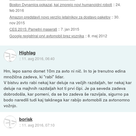
Boston Dynamics pokazal, kaj zmorejo novi humanoidni roboti
::
24.
feb 2016
Amazon predstavil novo verzijo letalnikov za dostavo paketov
::
30.
nov 2015
CES 2015: Pametni maserati
::
7. jan 2015
Google registriral prvi avtomobil brez voznika
::
8. maj 2012
Highlag
::
11. avg 2016, 06:40
Hm, lepo samo domet 10m za avto ni nič. In to je trenutno edina
množična zadeva, ki "rabi" lidar.
V bistvu avto rabi nekaj kar deluje na večjih razdaljah, ter nekaj kar
deluje na majhnih razdaljah kot ti prvi čipi. Je pa seveda zadeva
dobrodošla, kar pomeni, da se bo zadeva še razvijala, sigurno pa
bodo naredili tudi kaj takšnega kar rabijo avtomobili za avtonomno
vožnjo.
borisk
::
11. avg 2016, 07:10