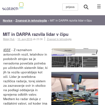
☰
Novice
»
Znanost in tehnologija
»
MIT in DARPA razvila lidar v čipu
MIT in DARPA razvila lidar v čipu
Matej Huš
::
10. avg 2016
ob 23:36
Znanost in tehnologija
- Z razmahom
IEEE
avtonomnih vozil, letalnikov in
podobnih strojev se je
nenadoma povečala potreba
po učinkovitih sistemih lidar, ki
jih ta vozila uporabljajo kot
oči. Lidar je svetlobna
različica radarja, torej sistem
za zaznavanje ovir in okolico
na podlagi oddajanja in
sprejema odbitih valov.
Medtem ko radar deluje z
radijskimi valovi, od koder ima