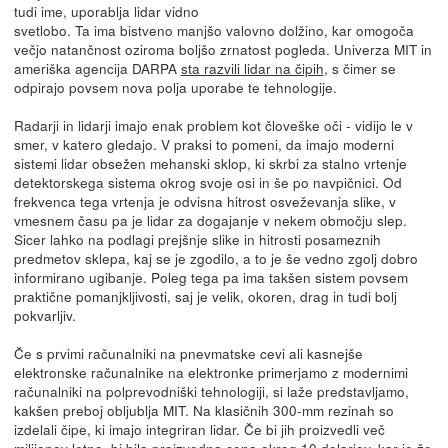
tudi ime, uporablja lidar vidno
svetlobo. Ta ima bistveno manjšo valovno dolžino, kar omogoča
večjo natančnost oziroma boljšo zrnatost pogleda. Univerza MIT in
ameriška agencija DARPA
sta razvili lidar na čipih
, s čimer se
odpirajo povsem nova polja uporabe te tehnologije.
Radarji in lidarji imajo enak problem kot človeške oči - vidijo le v
smer, v katero gledajo. V praksi to pomeni, da imajo moderni
sistemi lidar obsežen mehanski sklop, ki skrbi za stalno vrtenje
detektorskega sistema okrog svoje osi in še po navpičnici. Od
frekvenca tega vrtenja je odvisna hitrost osveževanja slike, v
vmesnem času pa je lidar za dogajanje v nekem območju slep.
Sicer lahko na podlagi prejšnje slike in hitrosti posameznih
predmetov sklepa, kaj se je zgodilo, a to je še vedno zgolj dobro
informirano ugibanje. Poleg tega pa ima takšen sistem povsem
praktične pomanjkljivosti, saj je velik, okoren, drag in tudi bolj
pokvarljiv.
Če s prvimi računalniki na pnevmatske cevi ali kasnejše
elektronske računalnike na elektronke primerjamo z modernimi
računalniki na polprevodniški tehnologiji, si laže predstavljamo,
kakšen preboj obljublja MIT. Na klasičnih 300-mm rezinah so
izdelali čipe, ki imajo integriran lidar. Če bi jih proizvedli več
milijonov letno, bi bila proizvodna cena okrog 10 dolarjev, kar je že