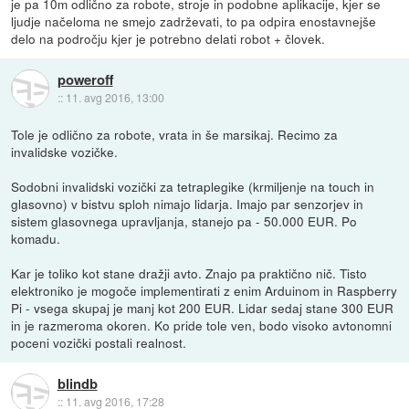
je pa 10m odlično za robote, stroje in podobne aplikacije, kjer se
ljudje načeloma ne smejo zadrževati, to pa odpira enostavnejše
delo na področju kjer je potrebno delati robot + človek.
poweroff
::
11. avg 2016, 13:00
Tole je odlično za robote, vrata in še marsikaj. Recimo za
invalidske vozičke.
Sodobni invalidski vozički za tetraplegike (krmiljenje na touch in
glasovno) v bistvu sploh nimajo lidarja. Imajo par senzorjev in
sistem glasovnega upravljanja, stanejo pa - 50.000 EUR. Po
komadu.
Kar je toliko kot stane dražji avto. Znajo pa praktično nič. Tisto
elektroniko je mogoče implementirati z enim Arduinom in Raspberry
Pi - vsega skupaj je manj kot 200 EUR. Lidar sedaj stane 300 EUR
in je razmeroma okoren. Ko pride tole ven, bodo visoko avtonomni
poceni vozički postali realnost.
blindb
::
11. avg 2016, 17:28