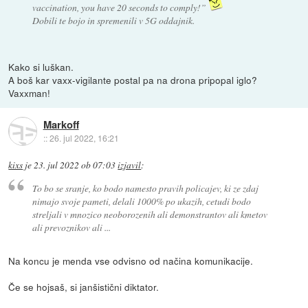
vaccination, you have 20 seconds to comply!”
Dobili te bojo in spremenili v 5G oddajnik.
Kako si luškan.
A boš kar vaxx-vigilante postal pa na drona pripopal iglo?
Vaxxman!
Markoff
::
26. jul 2022, 16:21
kixs
je
23. jul 2022 ob 07:03
izjavil
:
To bo se sranje, ko bodo namesto pravih policajev, ki ze zdaj
nimajo svoje pameti, delali 1000% po ukazih, cetudi bodo
streljali v mnozico neoborozenih ali demonstrantov ali kmetov
ali prevoznikov ali ...
Na koncu je menda vse odvisno od načina komunikacije.
Če se hojsaš, si janšistični diktator.