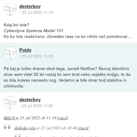
dexterboy
::
23. jul 2022, 11:19
Kdaj bo tole?
Cyberdyne Systems Model 101.
Ko bo tole realizirano, človeške rase ne bo nihče več potreboval...
Poldy
::
23. jul 2022, 11:20
Pa kaj je toliko drame okoli tega, zaradi Netflixa? Skoraj identično
stvar sem videl 30 let nazaj ko sem bral neko vojaško knjigo, le da
so bila kolesa namesto nog. Verjetno je bila stvar bolj stabilna in
učinkovita.
dexterboy
::
23. jul 2022, 11:22
Miki N
je
23. jul 2022 ob 11:19
izjavil
:
globoko grlo
je
23. jul 2022 ob 10:46
izjavil
: