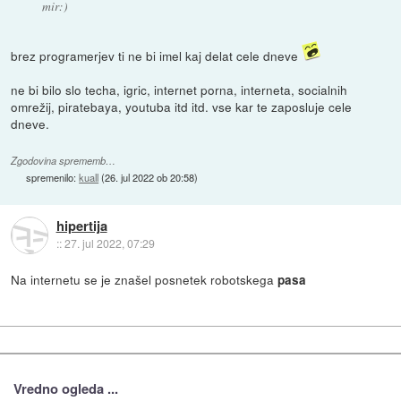
mir:)
brez programerjev ti ne bi imel kaj delat cele dneve
ne bi bilo slo techa, igric, internet porna, interneta, socialnih
omrežij, piratebaya, youtuba itd itd. vse kar te zaposluje cele
dneve.
Zgodovina sprememb…
spremenilo:
kuall
(
26. jul 2022 ob 20:58
)
hipertija
::
27. jul 2022, 07:29
Na internetu se je znašel posnetek robotskega
pasa
Vredno ogleda ...