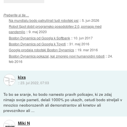
Preberite si še…
Na mundialu bodo patruljirali tudi robotski psi
::
5. jun 2026
Robot Spot dobil programsko posodobitev 2.0, pomaga med
pandemijo
::
9. maj 2020
Boston Dynamics od Googla k Softbank
::
10. jun 2017
Boston Dynamics od Googla k Toyoti
::
31. maj 2016
Google prodaja robotski Boston Dynamics
::
19. mar 2016
Boston Dynamics pokazal, kaj zmorejo novi humanoidni roboti
::
24.
feb 2016
kixs
::
23. jul 2022, 07:03
To bo se sranje, ko bodo namesto pravih policajev, ki ze zdaj
nimajo svoje pameti, delali 1000% po ukazih, cetudi bodo streljali v
mnozico neoborozenih ali demonstrantov ali kmetov ali
prevoznikov ali ...
Miki N