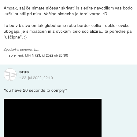
Ampak, saj če nimate ničesar skrivati in sledite navodilom vas bodo
kužki pustili pri miru. Večina slotecha je torej varna. :D
To bo v bistvu en tak globohomo robo border collie - dokler ovčke
ubogajo, je simpatičen in z ovčkami celo socializira.. ta poredne pa
"uščipne". ;)
Zgodovina sprememb…
spremenil:
Miki N
(
23. jul 2022 ob 20:30
)
srus
::
23. jul 2022, 22:10
You have 20 seconds to comply?