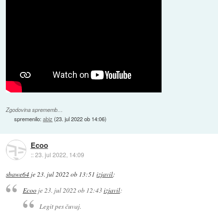
Zgodovina sprememb…
spremenilo:
abiz
(
23. jul 2022 ob 14:06
)
Ecoo
::
23. jul 2022, 14:09
sbawe64
je
23. jul 2022 ob 13:51
izjavil
:
Ecoo
je
23. jul 2022 ob 12:43
izjavil
:
Legit pes čuvaj.