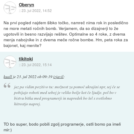
Oberyn
::
23. jul 2022, 14:52
Na prvi pogled najdem šibko točko, namreč nima rok in posledično
ne more metati ročnih bomb. Verjamem, da so dizajnerji to že
ugotovili in besno razvijajo rešitev. Optimalne so 4 roke, z dvema
menja nabojnike in z dvema meče ročne bombe. Hm, peta roka za
bajonet, kaj menite?
tikitoki
::
23. jul 2022, 15:14
kuall
je
23. jul 2022 ob 09:19
izjavil
:
jaz pa vidim pozitivo tu: možnost za pomoč ukrajini npr, sej če se
pobijajo roboti med seboj je veliko bolje kot če ljudje. pol bo v
bistvu bitka med programerji in napredek bo šel s svetlobno
hitrostjo naprej.
TO bo super, bodo pobili zgolj programerje, ostli bomo pa imeli
mir:)