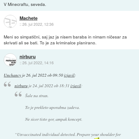
V Minecraftu, seveda.
Machete
::
26. jul 2022, 12:36
Meni so simpatični, saj jaz ja nisem baraba in nimam ničesar za
skrivati ali se bati. To je za kriminalce planirano.
nirburu
::
26. jul 2022, 14:16
Unchancy
je
26. jul 2022 ob 09:50
izjavil
:
nirburu
je
24. jul 2022 ob 18:31
izjavil
:
Šale na stran.
To je prekleto uporabna zadeva.
Ne sicer tisto gor, ampak koncept.
“Unvaccinated individual detected. Prepare your shoulder for