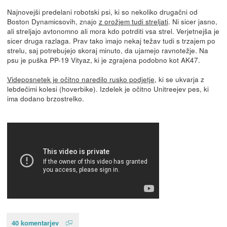
Najnovejši predelani robotski psi, ki so nekoliko drugačni od
Boston Dynamicsovih, znajo
z orožjem tudi streljati
. Ni sicer jasno,
ali streljajo avtonomno ali mora kdo potrditi vsa strel. Verjetnejša je
sicer druga razlaga. Prav tako imajo nekaj težav tudi s trzajem po
strelu, saj potrebujejo skoraj minuto, da ujamejo ravnotežje. Na
psu je puška PP-19 Vityaz, ki je zgrajena podobno kot AK47.
Videposnetek je očitno naredilo rusko podjetje
, ki se ukvarja z
lebdečimi kolesi (hoverbike). Izdelek je očitno Unitreejev pes, ki
ima dodano brzostrelko.
40 komentarjev