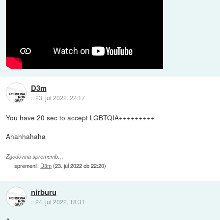
D3m
::
23. jul 2022, 22:17
You have 20 sec to accept LGBTQIA+++++++++
Ahahhahaha
Zgodovina sprememb…
spremenil:
D3m
(
23. jul 2022 ob 22:20
)
nirburu
::
24. jul 2022, 18:31