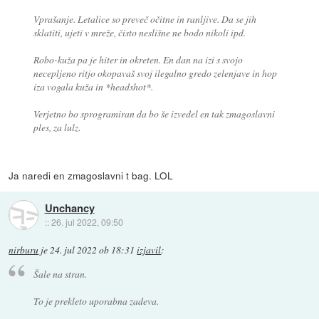
Vprašanje. Letalice so preveč očitne in ranljive. Da se jih
sklatiti, ujeti v mreže, čisto neslišne ne bodo nikoli ipd.
Robo-kuža pa je hiter in okreten. En dan na izi s svojo
necepljeno ritjo okopavaš svoj ilegalno gredo zelenjave in hop
iza vogala kuža in *headshot*.
Verjetno bo sprogramiran da bo še izvedel en tak zmagoslavni
ples, za lulz.
Ja naredi en zmagoslavni t bag. LOL
Unchancy
::
26. jul 2022, 09:50
nirburu
je
24. jul 2022 ob 18:31
izjavil
:
Šale na stran.
To je prekleto uporabna zadeva.