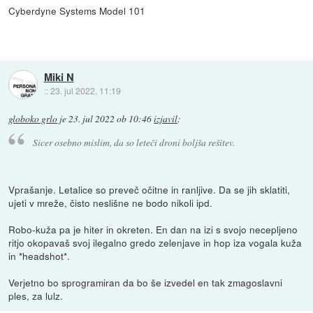
Cyberdyne Systems Model 101
Miki N
::
23. jul 2022, 11:19
globoko grlo
je
23. jul 2022 ob 10:46
izjavil
:
Sicer osebno mislim, da so leteči droni boljša rešitev.
Vprašanje. Letalice so preveč očitne in ranljive. Da se jih sklatiti,
ujeti v mreže, čisto neslišne ne bodo nikoli ipd.
Robo-kuža pa je hiter in okreten. En dan na izi s svojo necepljeno
ritjo okopavaš svoj ilegalno gredo zelenjave in hop iza vogala kuža
in *headshot*.
Verjetno bo sprogramiran da bo še izvedel en tak zmagoslavni
ples, za lulz.