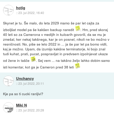
hotig
::
23. jul 2022, 16:40
Skynet je tu. Še malo, do leta 2029 mamo še par let cajta za
izboljšat model pa še kakšen backup naredit
. Hm, pred skoraj
40 leti so za Camerona v medijih in kuloarih govorili, da se mu je
zmešal, ker nekaj takšnega, kar je on posnel, nikoli ne bo možno v
resničnosti. No, piše se leto 2022 in ... ja še par let pa bomo vidli,
kaj je možno. Upam, da izumijo kakšne terminatorje, ki bojo znal
tudi kuhat, prati, pucat, pospravljat in predvsem izpolnjevat ukaze
od žene in tašče
. Sej vem ... na takšno željo lahko dobim samo
isti komentar, kot ga je Cameron pred 38 leti
Unchancy
::
23. jul 2022, 20:11
Kje pa so ti cucki ranljivi?
Miki N
::
23. jul 2022, 20:28