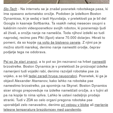
- Na internetu se je znašel posnetek robotskega pasa, ki
Slo-Tech
ima opasano avtomatsko orožje. Podoben je izdelkom Boston
Dynamicsa, ki je sedaj v lasti Hyundaija, v preteklosti pa je bil del
Googla in kasneje Softbanka. Ta vsakih nekaj mesecev osupni s
kakšnim novim videoposnetkov svojih robotov, ki posnemajo ljudi
ali živali, a orožja nanje ne namešča. Toda njihovi izdelki so tudi
naprodaj, recimo pes Piki (Spot) stane 70.000 dolarjev. Hkrati to
pomeni, da so kopije
na voljo še bistveno ceneje
. Z njimi pa je
možno storiti marsikaj, denimo nanje namestiti orodje, čeprav
podjetje tega ne odobrava.
Psi so že stari znanci
, a to pot so jim neznanci na hrbet
namestili
brzostrelke. Boston Dynamics je v preteklosti že proizvajal izdelke
namenjeni tudi vojaški rabi, denimo razvijali robotske pse za
vojsko, a so bili
tedaj zaradi hrupa neuporabni
. Posnetek, ki ga je
objavil Alexander Atamanov, kako lahko na robotske pse
namestimo brzostrelko, pa spominja na Skynet. Boston Dynamics
sicer strogo prepoveduje na izdelke nameščati orožje, a v tujini ali
pa na kopije to nima vpliva. Lahko le ustavi nadaljnjo prodajo
stranki. Tudi v ZDA so celo organi pregona robotske pse
uporabljali zelo nenavadno, denimo
pri vstopu v bloke
ali
merjenje
telesne temperature brezdomcev med pandemijo
.