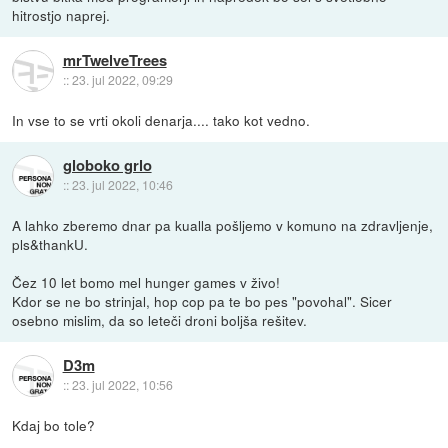
hitrostjo naprej.
mrTwelveTrees
::
23. jul 2022, 09:29
In vse to se vrti okoli denarja.... tako kot vedno.
globoko grlo
::
23. jul 2022, 10:46
A lahko zberemo dnar pa kualla pošljemo v komuno na zdravljenje,
pls&thankU.
Čez 10 let bomo mel hunger games v živo!
Kdor se ne bo strinjal, hop cop pa te bo pes "povohal". Sicer
osebno mislim, da so leteči droni boljša rešitev.
D3m
::
23. jul 2022, 10:56
Kdaj bo tole?