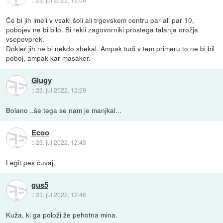
Če bi jih imeli v vsaki šoli ali trgovskem centru par ali par 10,
pobojev ne bi bilo. Bi rekli zagovorniki prostega talanja orožja
vsepovprek.
Dokler jih ne bi nekdo shekal. Ampak tudi v tem primeru to ne bi bil
poboj, ampak kar masaker.
Glugy
::
23. jul 2022, 12:29
Bolano ..še tega se nam je manjkal...
Ecoo
::
23. jul 2022, 12:43
Legit pes čuvaj.
gus5
::
23. jul 2022, 12:46
Kuža, ki ga položi že pehotna mina.