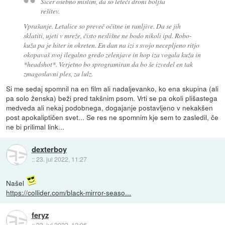
Sicer osebno mislim, da so leteči droni boljša
rešitev.
Vprašanje. Letalice so preveč očitne in ranljive. Da se jih
sklatiti, ujeti v mreže, čisto neslišne ne bodo nikoli ipd. Robo-
kuža pa je hiter in okreten. En dan na izi s svojo necepljeno ritjo
okopavaš svoj ilegalno gredo zelenjave in hop iza vogala kuža in
*headshot*. Verjetno bo sprogramiran da bo še izvedel en tak
zmagoslavni ples, za lulz.
Si me sedaj spomnil na en film ali nadaljevanko, ko ena skupina (ali
pa solo ženska) beži pred takšnim psom. Vrti se pa okoli plišastega
medveda ali nekaj podobnega, dogajanje postavljeno v nekakšen
post apokaliptičen svet... Se res ne spomnim kje sem to zasledil, če
ne bi prilimal link...
dexterboy
::
23. jul 2022, 11:27
Našel
https://collider.com/black-mirror-seaso...
feryz
::
23. jul 2022, 12:06