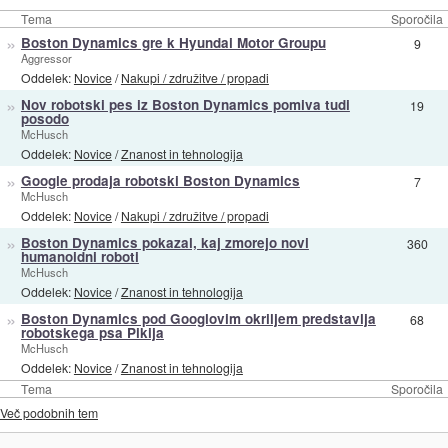
Tema
Sporočila
»
Boston Dynamics gre k Hyundai Motor Groupu
9
Aggressor
Oddelek:
Novice
/
Nakupi / združitve / propadi
»
Nov robotski pes iz Boston Dynamics pomiva tudi
19
posodo
McHusch
Oddelek:
Novice
/
Znanost in tehnologija
»
Google prodaja robotski Boston Dynamics
7
McHusch
Oddelek:
Novice
/
Nakupi / združitve / propadi
»
Boston Dynamics pokazal, kaj zmorejo novi
360
humanoidni roboti
McHusch
Oddelek:
Novice
/
Znanost in tehnologija
»
Boston Dynamics pod Googlovim okriljem predstavlja
68
robotskega psa Pikija
McHusch
Oddelek:
Novice
/
Znanost in tehnologija
Tema
Sporočila
Več podobnih tem