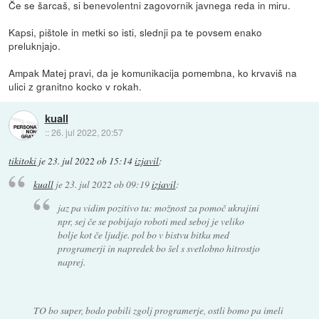
Če se šarcaš, si benevolentni zagovornik javnega reda in miru.
Kapsi, pištole in metki so isti, slednji pa te povsem enako
preluknjajo.
Ampak Matej pravi, da je komunikacija pomembna, ko krvaviš na
ulici z granitno kocko v rokah.
kuall
::
26. jul 2022, 20:57
tikitoki
je
23. jul 2022 ob 15:14
izjavil
:
kuall
je
23. jul 2022 ob 09:19
izjavil
:
jaz pa vidim pozitivo tu: možnost za pomoč ukrajini
npr, sej če se pobijajo roboti med seboj je veliko
bolje kot če ljudje. pol bo v bistvu bitka med
programerji in napredek bo šel s svetlobno hitrostjo
naprej.
TO bo super, bodo pobili zgolj programerje, ostli bomo pa imeli