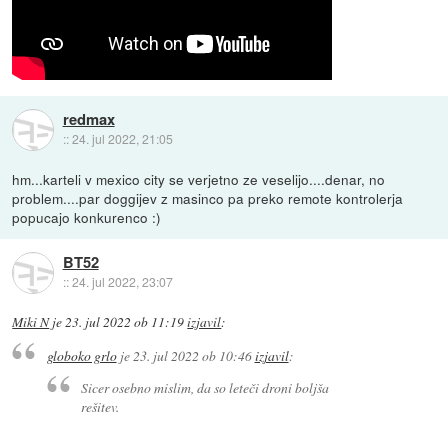
redmax
::
24. jul 2022, 21:05
hm...karteli v mexico city se verjetno ze veselijo....denar, no
problem....par doggijev z masinco pa preko remote kontrolerja
popucajo konkurenco :)
BT52
::
24. jul 2022, 23:07
Miki N
je
23. jul 2022 ob 11:19
izjavil
:
globoko grlo
je
23. jul 2022 ob 10:46
izjavil
:
Sicer osebno mislim, da so leteči droni boljša
rešitev.