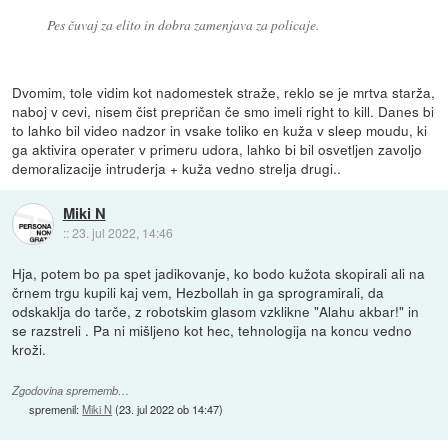
Pes čuvaj za elito in dobra zamenjava za policaje.
Dvomim, tole vidim kot nadomestek straže, reklo se je mrtva starža,
naboj v cevi, nisem čist prepričan če smo imeli right to kill. Danes bi
to lahko bil video nadzor in vsake toliko en kuža v sleep moudu, ki
ga aktivira operater v primeru udora, lahko bi bil osvetljen zavoljo
demoralizacije intruderja + kuža vedno strelja drugi..
Miki N
::
23. jul 2022, 14:46
Hja, potem bo pa spet jadikovanje, ko bodo kužota skopirali ali na
črnem trgu kupili kaj vem, Hezbollah in ga sprogramirali, da
odskaklja do tarče, z robotskim glasom vzklikne "Alahu akbar!" in
se razstreli . Pa ni mišljeno kot hec, tehnologija na koncu vedno
kroži.
Zgodovina sprememb…
spremenil:
Miki N
(
23. jul 2022 ob 14:47
)