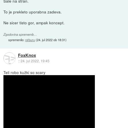
Šale na stran.
To je prekleto uporabna zadeva.
Ne sicer tisto gor, ampak koncept.
Zgodovina sprememb…
spremenilo:
nirburu
(
24. jul 2022 ob 18:31
)
FoxKnox
::
24. jul 2022, 19:45
Teli robo kužki so scary