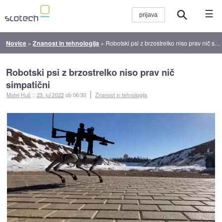
☰
Novice
»
Znanost in tehnologija
»
Robotski psi z brzostrelko niso prav nič simpatični
Robotski psi z brzostrelko niso prav nič
simpatični
Matej Huš
::
23. jul 2022
ob 06:30
Znanost in tehnologija