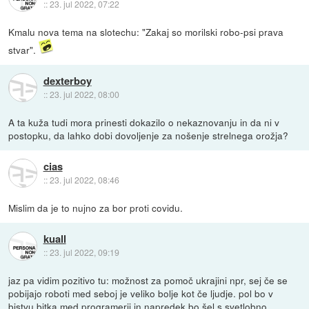
::
23. jul 2022, 07:22
Kmalu nova tema na slotechu: "Zakaj so morilski robo-psi prava
stvar".
dexterboy
::
23. jul 2022, 08:00
A ta kuža tudi mora prinesti dokazilo o nekaznovanju in da ni v
postopku, da lahko dobi dovoljenje za nošenje strelnega orožja?
cias
::
23. jul 2022, 08:46
Mislim da je to nujno za bor proti covidu.
kuall
::
23. jul 2022, 09:19
jaz pa vidim pozitivo tu: možnost za pomoč ukrajini npr, sej če se
pobijajo roboti med seboj je veliko bolje kot če ljudje. pol bo v
bistvu bitka med programerji in napredek bo šel s svetlobno