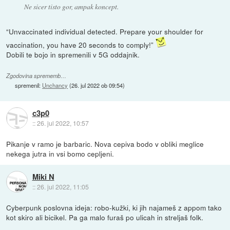
Ne sicer tisto gor, ampak koncept.
“Unvaccinated individual detected. Prepare your shoulder for
vaccination, you have 20 seconds to comply!”
Dobili te bojo in spremenili v 5G oddajnik.
Zgodovina sprememb…
spremenil:
Unchancy
(
26. jul 2022 ob 09:54
)
c3p0
::
26. jul 2022, 10:57
Pikanje v ramo je barbaric. Nova cepiva bodo v obliki meglice
nekega jutra in vsi bomo cepljeni.
Miki N
::
26. jul 2022, 11:05
Cyberpunk poslovna ideja: robo-kužki, ki jih najameš z appom tako
kot skiro ali bicikel. Pa ga malo furaš po ulicah in streljaš folk.