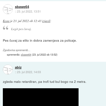
sbawe64
::
23. jul 2022, 13:51
Ecoo
je
23. jul 2022 ob 12:43
izjavil
:
Legit pes čuvaj.
Pes čuvaj za elito in dobra zamenjava za policaje.
Zgodovina sprememb…
spremenilo:
sbawe64
(
23. jul 2022 ob 13:52
)
abiz
::
23. jul 2022, 14:03
zgleda malo retardiran, pa trofi tud bul bogo na 2 metra.