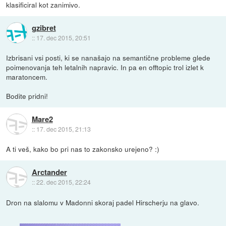
klasificiral kot zanimivo.
gzibret
::
17. dec 2015, 20:51
Izbrisani vsi posti, ki se nanašajo na semantične probleme glede
poimenovanja teh letalnih napravic. In pa en offtopic trol izlet k
maratoncem.
Bodite pridni!
Mare2
::
17. dec 2015, 21:13
A ti veš, kako bo pri nas to zakonsko urejeno? :)
Arctander
::
22. dec 2015, 22:24
Dron na slalomu v Madonni skoraj padel Hirscherju na glavo.