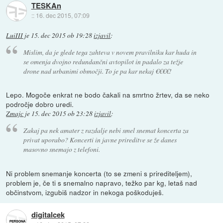
TESKAn
::
16. dec 2015, 07:09
LuiIII
je
15. dec 2015 ob 19:28
izjavil
:
Mislim, da je glede tega zahteva v novem pravilniku kar huda in
se omenja dvojno redundančni avtopilot in padalo za težje
drone nad urbanimi območji. To je pa kar nekaj €€€€!
Lepo. Mogoče enkrat ne bodo čakali na smrtno žrtev, da se neko
področje dobro uredi.
Zmajc
je
15. dec 2015 ob 23:28
izjavil
:
Zakaj pa nek amater z razdalje nebi smel snemat koncerta za
privat uporabo? Koncerti in javne prireditve se že danes
masovno snemajo z telefoni.
Ni problem snemanje koncerta (to se zmeni s prirediteljem),
problem je, če ti s snemalno napravo, težko par kg, letaš nad
občinstvom, izgubiš nadzor in nekoga poškoduješ.
digitalcek