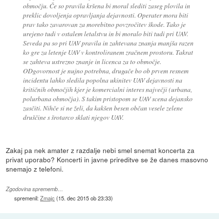
območju. Če so pravila kršena bi moral slediti zaseg plovila in
preklic dovoljenja opravljanja dejavnosti. Operater mora biti
prav tako zavarovan za morebitno povzročitev škode. Tako je
urejeno tudi v ostalem letalstvu in bi moralo biti tudi pri UAV.
Seveda pa so pri UAV pravila in zahtevana znanja manjša razen
ko gre za letenje UAV v kontroliranem zračnem prostoru. Takrat
se zahteva ustrezno znanje in licenca za to območje.
ODgovornost je nujno potrebna, drugače bo ob prvem resnem
incidentu lahko sledila popolna ukinitev UAV dejavnosti na
kritičnih območjih kjer je komercialni interes največji (urbana,
polurbana območja). S takim pristopom se UAV scena dejansko
zasčiti. Nihče si ne želi, da kakšen besen občan vesele zelene
druščine s šrotarco sklati njegov UAV.
Zakaj pa nek amater z razdalje nebi smel snemat koncerta za
privat uporabo? Koncerti in javne prireditve se že danes masovno
snemajo z telefoni.
Zgodovina sprememb…
spremenil:
Zmajc
(
15. dec 2015 ob 23:33
)