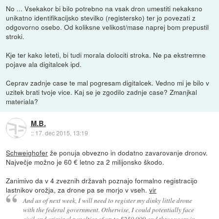
No ... Vsekakor bi bilo potrebno na vsak dron umestiti nekaksno
unikatno identifikacijsko stevilko (registersko) ter jo povezati z
odgovorno osebo. Od koliksne velikost/mase naprej bom prepustil
stroki.
Kje ter kako leteti, bi tudi morala dolociti stroka. Ne pa ekstremne
pojave ala digitalcek ipd.
Ceprav zadnje case te mal pogresam digitalcek. Vedno mi je bilo v
uzitek brati tvoje vice. Kaj se je zgodilo zadnje case? Zmanjkal
materiala?
M.B.
::
17. dec 2015, 13:19
Schweighofer
že ponuja obvezno in dodatno zavarovanje dronov.
Največje možno je 60 € letno za 2 milijonsko škodo.
Zanimivo da v 4 zveznih državah poznajo formalno registracijo
lastnikov orožja, za drone pa se morjo v vseh.
vir
And as of next week, I will need to register my dinky little drone
with the federal government. Otherwise, I could potentially face
civil and criminal penalties of up to $250,000 and three years in