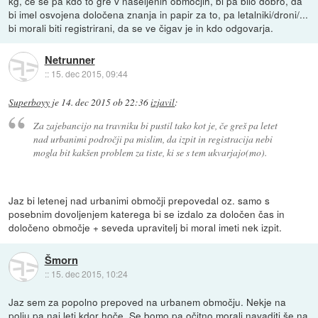
kg, če se pa kdo to gre v naseljenih območjih, bi pa bilo dobro, da
bi imel osvojena določena znanja in papir za to, pa letalniki/droni/...
bi morali biti registrirani, da se ve čigav je in kdo odgovarja.
Netrunner
::
15. dec 2015, 09:44
Superboyy
je
14. dec 2015 ob 22:36
izjavil
:
Za zajebancijo na travniku bi pustil tako kot je, če greš pa letet
nad urbanimi področji pa mislim, da izpit in registracija nebi
mogla bit kakšen problem za tiste, ki se s tem ukvarjajo(mo).
Jaz bi letenej nad urbanimi območji prepovedal oz. samo s
posebnim dovoljenjem katerega bi se izdalo za določen čas in
določeno območje + seveda upravitelj bi moral imeti nek izpit.
Šmorn
::
15. dec 2015, 10:24
Jaz sem za popolno prepoved na urbanem območju. Nekje na
polju pa naj leti kdor hoče. Se bomo pa očitno morali navaditi še na