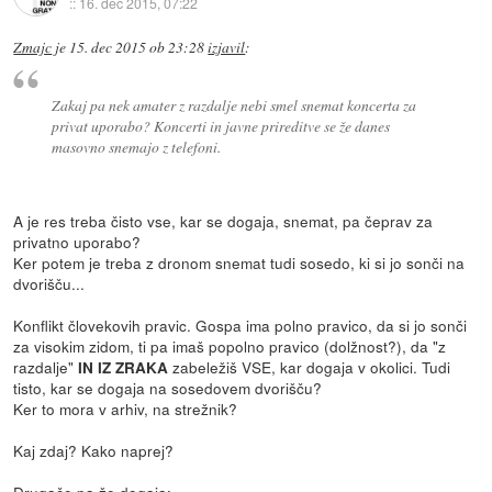
::
16. dec 2015, 07:22
Zmajc
je
15. dec 2015 ob 23:28
izjavil
:
Zakaj pa nek amater z razdalje nebi smel snemat koncerta za
privat uporabo? Koncerti in javne prireditve se že danes
masovno snemajo z telefoni.
A je res treba čisto vse, kar se dogaja, snemat, pa čeprav za
privatno uporabo?
Ker potem je treba z dronom snemat tudi sosedo, ki si jo sonči na
dvorišču...
Konflikt človekovih pravic. Gospa ima polno pravico, da si jo sonči
za visokim zidom, ti pa imaš popolno pravico (dolžnost?), da "z
razdalje"
zabeležiš VSE, kar dogaja v okolici. Tudi
IN IZ ZRAKA
tisto, kar se dogaja na sosedovem dvorišču?
Ker to mora v arhiv, na strežnik?
Kaj zdaj? Kako naprej?
Drugače pa že dogaja: