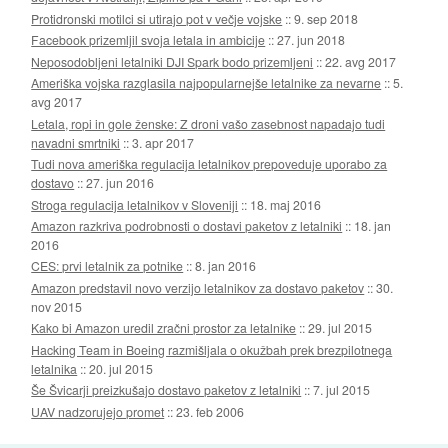
Protidronski motilci si utirajo pot v večje vojske
::
9. sep 2018
Facebook prizemljil svoja letala in ambicije
::
27. jun 2018
Neposodobljeni letalniki DJI Spark bodo prizemljeni
::
22. avg 2017
Ameriška vojska razglasila najpopularnejše letalnike za nevarne
::
5.
avg 2017
Letala, ropi in gole ženske: Z droni vašo zasebnost napadajo tudi
navadni smrtniki
::
3. apr 2017
Tudi nova ameriška regulacija letalnikov prepoveduje uporabo za
dostavo
::
27. jun 2016
Stroga regulacija letalnikov v Sloveniji
::
18. maj 2016
Amazon razkriva podrobnosti o dostavi paketov z letalniki
::
18. jan
2016
CES: prvi letalnik za potnike
::
8. jan 2016
Amazon predstavil novo verzijo letalnikov za dostavo paketov
::
30.
nov 2015
Kako bi Amazon uredil zračni prostor za letalnike
::
29. jul 2015
Hacking Team in Boeing razmišljala o okužbah prek brezpilotnega
letalnika
::
20. jul 2015
Še Švicarji preizkušajo dostavo paketov z letalniki
::
7. jul 2015
UAV nadzorujejo promet
::
23. feb 2006