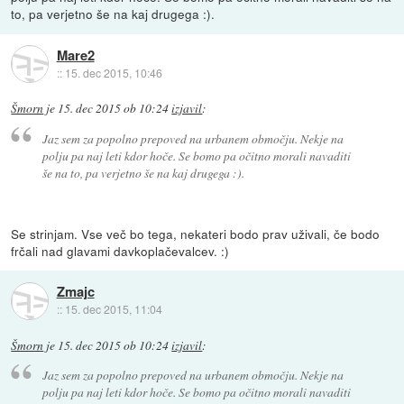
to, pa verjetno še na kaj drugega :).
Mare2
::
15. dec 2015, 10:46
Šmorn
je
15. dec 2015 ob 10:24
izjavil
:
Jaz sem za popolno prepoved na urbanem območju. Nekje na
polju pa naj leti kdor hoče. Se bomo pa očitno morali navaditi
še na to, pa verjetno še na kaj drugega :).
Se strinjam. Vse več bo tega, nekateri bodo prav uživali, če bodo
frčali nad glavami davkoplačevalcev. :)
Zmajc
::
15. dec 2015, 11:04
Šmorn
je
15. dec 2015 ob 10:24
izjavil
:
Jaz sem za popolno prepoved na urbanem območju. Nekje na
polju pa naj leti kdor hoče. Se bomo pa očitno morali navaditi