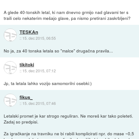
A glede 40-tonskih letal, ki nam dnevno grmijo nad glavami ter s
traili celo nekaterim mešajo glave, pa nismo pretirani zaskrbljeni?
TESKAn
::
15. dec 2015, 06:55
No ja, za 40 tonska letala so "malce" drugačna pravila...
tikitoki
::
15. dec 2015, 07:12
Jp, ta letala lahko vozijo samomorilni osebki:)
fikus_
::
15. dec 2015, 07:46
Letalski promet je kar strogo reguliran. Ne moreš kar tako poleteti.
Zadaj so predpisi.
Za igračkanje na travniku ne bi rabili komplicirati npr. do mase ~0,5