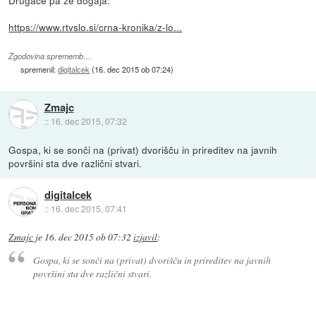
https://www.rtvslo.si/crna-kronika/z-lo...
Zgodovina sprememb…
spremenil:
digitalcek
(
16. dec 2015 ob 07:24
)
Zmajc
::
16. dec 2015, 07:32
Gospa, ki se sonči na (privat) dvorišču in prireditev na javnih
površini sta dve različni stvari.
digitalcek
::
16. dec 2015, 07:41
Zmajc
je
16. dec 2015 ob 07:32
izjavil
:
Gospa, ki se sonči na (privat) dvorišču in prireditev na javnih
površini sta dve različni stvari.