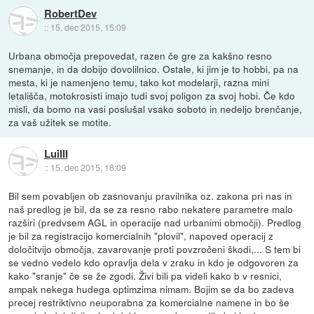
RobertDev
::
15. dec 2015, 15:09
Urbana območja prepovedat, razen če gre za kakšno resno
snemanje, in da dobijo dovolilnico. Ostale, ki jim je to hobbi, pa na
mesta, ki je namenjeno temu, tako kot modelarji, razna mini
letališča, motokrosisti imajo tudi svoj poligon za svoj hobi. Če kdo
misli, da bomo na vasi poslušal vsako soboto in nedeljo brenčanje,
za vaš užitek se motite.
LuiIII
::
15. dec 2015, 18:09
Bil sem povabljen ob zasnovanju pravilnika oz. zakona pri nas in
naš predlog je bil, da se za resno rabo nekatere parametre malo
razširi (predvsem AGL in operacije nad urbanimi območji). Predlog
je bil za registracijo komercialnih "plovil", napoved operacij z
določitvijo območja, zavarovanje proti povzročeni škodi,... S tem bi
se vedno vedelo kdo opravlja dela v zraku in kdo je odgovoren za
kako "sranje" če se že zgodi. Živi bili pa videli kako b v resnici,
ampak nekega hudega optimzima nimam. Bojim se da bo zadeva
precej restriktivno neuporabna za komercialne namene in bo še