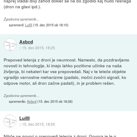
naprej vladal divji zahod dokler se ne bo zgodilo kaj hudo resnega
(dron na glavi ipd.).
Zgodovina sprememb…
spremenil:
LuiIII
(
15. dec 2015 ob 18:10
)
Axbcd
::
15. dec 2015, 18:25
Prepoved letenja z droni je neumnost. Namesto, da pozdravljamo
novosti in tehnologije, ki imajo lahko pozitivne učinke na naša
življenja, bi nekateri kar vse prepovedali. Naj v te leteče objekte
vgradijo varnostne mehanizme (padalo, močni zvočni signali, ko
odpove motor, ali dron začne padati), in je problem rešen.
Zgodovina sprememb…
spremenilo:
Axbcd
(
15. dec 2015 ob 18:26
)
LuiIII
::
15. dec 2015, 18:55
Nihče ne govori o prepovedi letenja z droni. Govora je le o