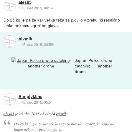
ales85
::
15. dec 2015, 00:14
Do 25 kg je pa že kar velika teža za plovilo v zraku, ki resnično
lahko nekomu zgrmi na glavo.
pivmik
::
15. dec 2015, 00:59
Japan Police drone
catching another
drone
SimplyMiha
::
15. dec 2015, 05:51
ales85
je
15. dec 2015 ob 00:14
izjavil
:
Do 25 kg je pa že kar velika teža za plovilo v zraku, ki resnično
lahko nekomu zgrmi na glavo.