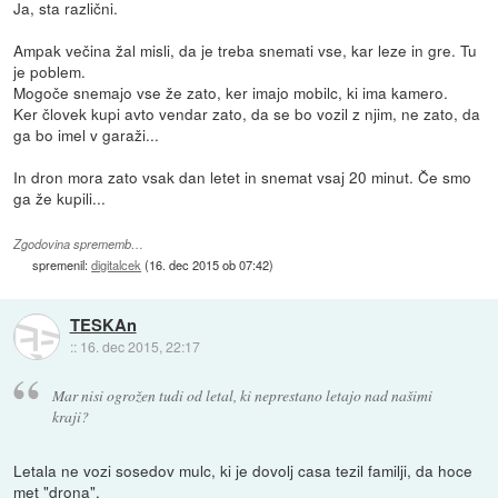
Ja, sta različni.
Ampak večina žal misli, da je treba snemati vse, kar leze in gre. Tu
je poblem.
Mogoče snemajo vse že zato, ker imajo mobilc, ki ima kamero.
Ker človek kupi avto vendar zato, da se bo vozil z njim, ne zato, da
ga bo imel v garaži...
In dron mora zato vsak dan letet in snemat vsaj 20 minut. Če smo
ga že kupili...
Zgodovina sprememb…
spremenil:
digitalcek
(
16. dec 2015 ob 07:42
)
TESKAn
::
16. dec 2015, 22:17
Mar nisi ogrožen tudi od letal, ki neprestano letajo nad našimi
kraji?
Letala ne vozi sosedov mulc, ki je dovolj casa tezil familji, da hoce
met "drona".