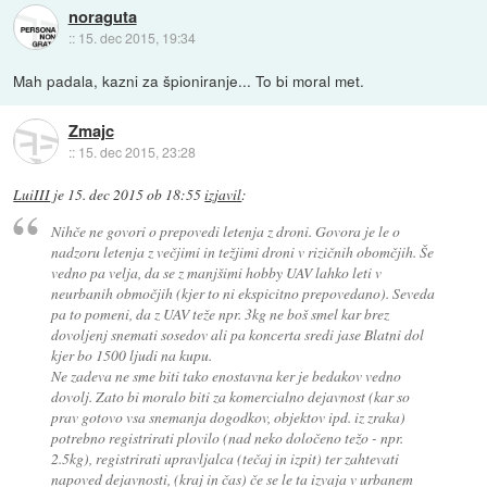
noraguta
::
15. dec 2015, 19:34
Mah padala, kazni za špioniranje... To bi moral met.
Zmajc
::
15. dec 2015, 23:28
LuiIII
je
15. dec 2015 ob 18:55
izjavil
:
Nihče ne govori o prepovedi letenja z droni. Govora je le o
nadzoru letenja z večjimi in težjimi droni v rizičnih obomčjih. Še
vedno pa velja, da se z manjšimi hobby UAV lahko leti v
neurbanih območjih (kjer to ni ekspicitno prepovedano). Seveda
pa to pomeni, da z UAV teže npr. 3kg ne boš smel kar brez
dovoljenj snemati sosedov ali pa koncerta sredi jase Blatni dol
kjer bo 1500 ljudi na kupu.
Ne zadeva ne sme biti tako enostavna ker je bedakov vedno
dovolj. Zato bi moralo biti za komercialno dejavnost (kar so
prav gotovo vsa snemanja dogodkov, objektov ipd. iz zraka)
potrebno registrirati plovilo (nad neko določeno težo - npr.
2.5kg), registrirati upravljalca (tečaj in izpit) ter zahtevati
napoved dejavnosti, (kraj in čas) če se le ta izvaja v urbanem