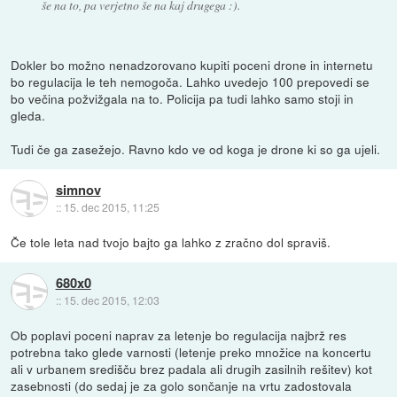
še na to, pa verjetno še na kaj drugega :).
Dokler bo možno nenadzorovano kupiti poceni drone in internetu
bo regulacija le teh nemogoča. Lahko uvedejo 100 prepovedi se
bo večina požvižgala na to. Policija pa tudi lahko samo stoji in
gleda.
Tudi če ga zasežejo. Ravno kdo ve od koga je drone ki so ga ujeli.
simnov
::
15. dec 2015, 11:25
Če tole leta nad tvojo bajto ga lahko z zračno dol spraviš.
680x0
::
15. dec 2015, 12:03
Ob poplavi poceni naprav za letenje bo regulacija najbrž res
potrebna tako glede varnosti (letenje preko množice na koncertu
ali v urbanem središču brez padala ali drugih zasilnih rešitev) kot
zasebnosti (do sedaj je za golo sončanje na vrtu zadostovala