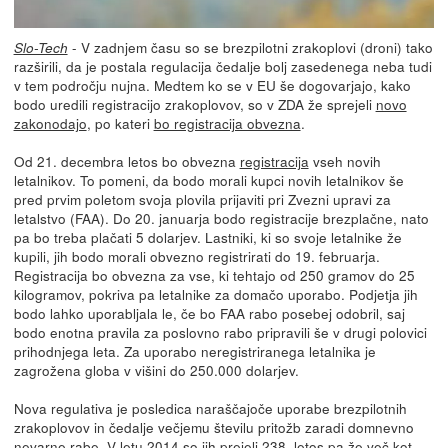
- V zadnjem času so se brezpilotni zrakoplovi (droni) tako
Slo-Tech
razširili, da je postala regulacija čedalje bolj zasedenega neba tudi
v tem področju nujna. Medtem ko se v EU še dogovarjajo, kako
bodo uredili registracijo zrakoplovov, so v ZDA že sprejeli
novo
zakonodajo
, po kateri
bo registracija obvezna
.
Od 21. decembra letos bo obvezna
registracija
vseh novih
letalnikov. To pomeni, da bodo morali kupci novih letalnikov še
pred prvim poletom svoja plovila prijaviti pri Zvezni upravi za
letalstvo (FAA). Do 20. januarja bodo registracije brezplačne, nato
pa bo treba plačati 5 dolarjev. Lastniki, ki so svoje letalnike že
kupili, jih bodo morali obvezno registrirati do 19. februarja.
Registracija bo obvezna za vse, ki tehtajo od 250 gramov do 25
kilogramov, pokriva pa letalnike za domačo uporabo. Podjetja jih
bodo lahko uporabljala le, če bo FAA rabo posebej odobril, saj
bodo enotna pravila za poslovno rabo pripravili še v drugi polovici
prihodnjega leta. Za uporabo neregistriranega letalnika je
zagrožena globa v višini do 250.000 dolarjev.
Nova regulativa je posledica naraščajoče uporabe brezpilotnih
zrakoplovov in čedalje večjemu številu pritožb zaradi domnevno
nevarne rabe. V letu 2014 so jih prejeli 238, letos pa že več kot