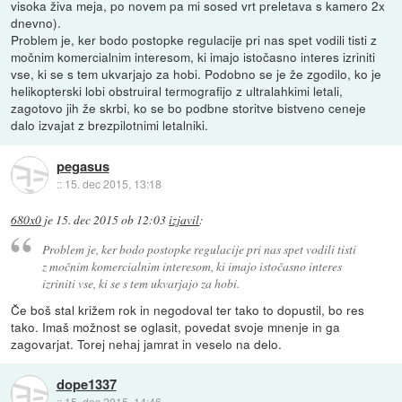
visoka živa meja, po novem pa mi sosed vrt preletava s kamero 2x
dnevno).
Problem je, ker bodo postopke regulacije pri nas spet vodili tisti z
močnim komercialnim interesom, ki imajo istočasno interes izriniti
vse, ki se s tem ukvarjajo za hobi. Podobno se je že zgodilo, ko je
helikopterski lobi obstruiral termografijo z ultralahkimi letali,
zagotovo jih že skrbi, ko se bo podbne storitve bistveno ceneje
dalo izvajat z brezpilotnimi letalniki.
pegasus
::
15. dec 2015, 13:18
680x0
je
15. dec 2015 ob 12:03
izjavil
:
Problem je, ker bodo postopke regulacije pri nas spet vodili tisti
z močnim komercialnim interesom, ki imajo istočasno interes
izriniti vse, ki se s tem ukvarjajo za hobi.
Če boš stal križem rok in negodoval ter tako to dopustil, bo res
tako. Imaš možnost se oglasit, povedat svoje mnenje in ga
zagovarjat. Torej nehaj jamrat in veselo na delo.
dope1337
::
15. dec 2015, 14:46