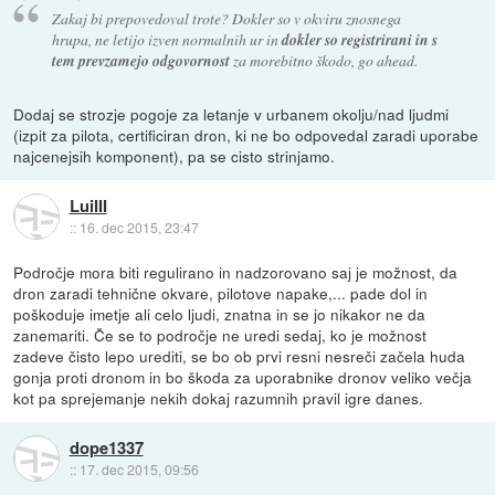
Zakaj bi prepovedoval trote? Dokler so v okviru znosnega
hrupa, ne letijo izven normalnih ur in
dokler so registrirani in s
tem prevzamejo odgovornost
za morebitno škodo, go ahead.
Dodaj se strozje pogoje za letanje v urbanem okolju/nad ljudmi
(izpit za pilota, certificiran dron, ki ne bo odpovedal zaradi uporabe
najcenejsih komponent), pa se cisto strinjamo.
LuiIII
::
16. dec 2015, 23:47
Področje mora biti regulirano in nadzorovano saj je možnost, da
dron zaradi tehnične okvare, pilotove napake,... pade dol in
poškoduje imetje ali celo ljudi, znatna in se jo nikakor ne da
zanemariti. Če se to področje ne uredi sedaj, ko je možnost
zadeve čisto lepo urediti, se bo ob prvi resni nesreči začela huda
gonja proti dronom in bo škoda za uporabnike dronov veliko večja
kot pa sprejemanje nekih dokaj razumnih pravil igre danes.
dope1337
::
17. dec 2015, 09:56