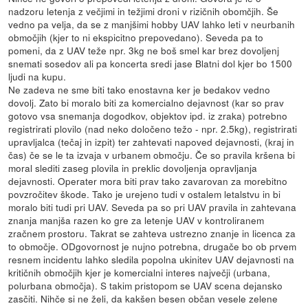
nadzoru letenja z večjimi in težjimi droni v rizičnih obomčjih. Še
vedno pa velja, da se z manjšimi hobby UAV lahko leti v neurbanih
območjih (kjer to ni ekspicitno prepovedano). Seveda pa to
pomeni, da z UAV teže npr. 3kg ne boš smel kar brez dovoljenj
snemati sosedov ali pa koncerta sredi jase Blatni dol kjer bo 1500
ljudi na kupu.
Ne zadeva ne sme biti tako enostavna ker je bedakov vedno
dovolj. Zato bi moralo biti za komercialno dejavnost (kar so prav
gotovo vsa snemanja dogodkov, objektov ipd. iz zraka) potrebno
registrirati plovilo (nad neko določeno težo - npr. 2.5kg), registrirati
upravljalca (tečaj in izpit) ter zahtevati napoved dejavnosti, (kraj in
čas) če se le ta izvaja v urbanem območju. Če so pravila kršena bi
moral slediti zaseg plovila in preklic dovoljenja opravljanja
dejavnosti. Operater mora biti prav tako zavarovan za morebitno
povzročitev škode. Tako je urejeno tudi v ostalem letalstvu in bi
moralo biti tudi pri UAV. Seveda pa so pri UAV pravila in zahtevana
znanja manjša razen ko gre za letenje UAV v kontroliranem
zračnem prostoru. Takrat se zahteva ustrezno znanje in licenca za
to območje. ODgovornost je nujno potrebna, drugače bo ob prvem
resnem incidentu lahko sledila popolna ukinitev UAV dejavnosti na
kritičnih območjih kjer je komercialni interes največji (urbana,
polurbana območja). S takim pristopom se UAV scena dejansko
zasčiti. Nihče si ne želi, da kakšen besen občan vesele zelene