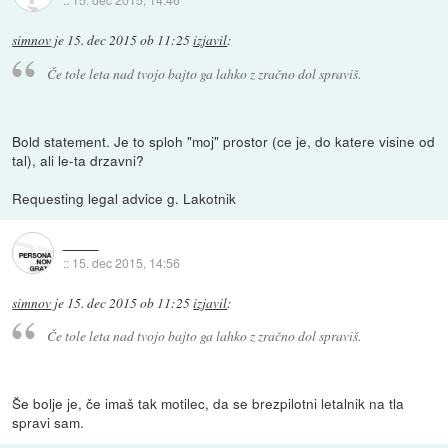
simnov
je
15. dec 2015 ob 11:25
izjavil
:
Če tole leta nad tvojo bajto ga lahko z zračno dol spraviš.
Bold statement. Je to sploh "moj" prostor (ce je, do katere visine od
tal), ali le-ta drzavni?
Requesting legal advice g. Lakotnik
::
15. dec 2015, 14:56
simnov
je
15. dec 2015 ob 11:25
izjavil
:
Če tole leta nad tvojo bajto ga lahko z zračno dol spraviš.
Še bolje je, če imaš tak motilec, da se brezpilotni letalnik na tla
spravi sam.