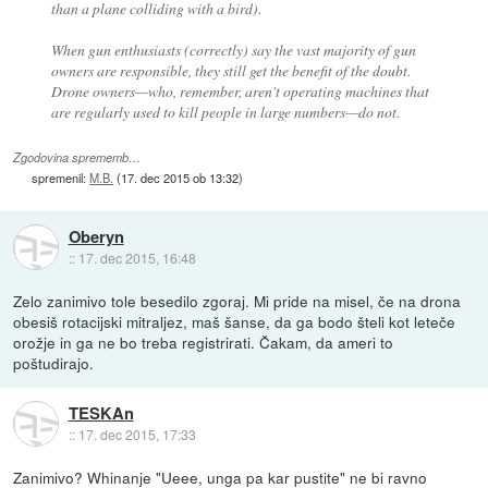
than a plane colliding with a bird).
When gun enthusiasts (correctly) say the vast majority of gun
owners are responsible, they still get the benefit of the doubt.
Drone owners—who, remember, aren't operating machines that
are regularly used to kill people in large numbers—do not.
Zgodovina sprememb…
spremenil:
M.B.
(
17. dec 2015 ob 13:32
)
Oberyn
::
17. dec 2015, 16:48
Zelo zanimivo tole besedilo zgoraj. Mi pride na misel, če na drona
obesiš rotacijski mitraljez, maš šanse, da ga bodo šteli kot leteče
orožje in ga ne bo treba registrirati. Čakam, da ameri to
poštudirajo.
TESKAn
::
17. dec 2015, 17:33
Zanimivo? Whinanje "Ueee, unga pa kar pustite" ne bi ravno