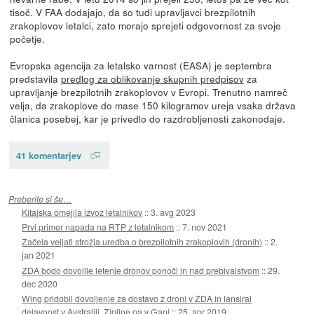
tisoč. V FAA dodajajo, da so tudi upravljavci brezpilotnih
zrakoplovov letalci, zato morajo sprejeti odgovornost za svoje
početje.
Evropska agencija za letalsko varnost (EASA) je septembra
predstavila
predlog za oblikovanje skupnih predpisov
za
upravljanje brezpilotnih zrakoplovov v Evropi. Trenutno namreč
velja, da zrakoplove do mase 150 kilogramov ureja vsaka država
članica posebej, kar je privedlo do razdrobljenosti zakonodaje.
41 komentarjev
Preberite si še…
Kitajska omejila izvoz letalnikov
::
3. avg 2023
Prvi primer napada na RTP z letalnikom
::
7. nov 2021
Začela veljati strožja uredba o brezpilotnih zrakoplovih (dronih)
::
2.
jan 2021
ZDA bodo dovolile letenje dronov ponoči in nad prebivalstvom
::
29.
dec 2020
Wing pridobil dovoljenje za dostavo z droni v ZDA in lansiral
dejavnost v Avstraliji, Zipline pa v Gani
::
25. apr 2019