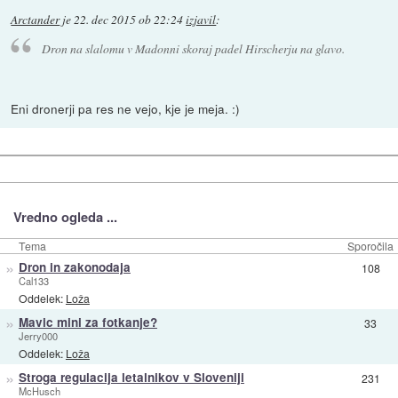
Arctander
je
22. dec 2015 ob 22:24
izjavil
:
Dron na slalomu v Madonni skoraj padel Hirscherju na glavo.
Eni dronerji pa res ne vejo, kje je meja. :)
Vredno ogleda ...
Tema
Sporočila
»
Dron in zakonodaja
108
Cal133
Oddelek:
Loža
»
Mavic mini za fotkanje?
33
Jerry000
Oddelek:
Loža
»
Stroga regulacija letalnikov v Sloveniji
231
McHusch