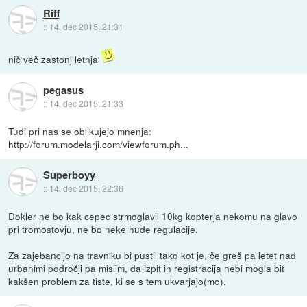
Riff
::
14. dec 2015, 21:31
nič več zastonj letnja
pegasus
::
14. dec 2015, 21:33
Tudi pri nas se oblikujejo mnenja:
http://forum.modelarji.com/viewforum.ph...
Superboyy
::
14. dec 2015, 22:36
Dokler ne bo kak cepec strmoglavil 10kg kopterja nekomu na glavo
pri tromostovju, ne bo neke hude regulacije.
Za zajebancijo na travniku bi pustil tako kot je, če greš pa letet nad
urbanimi področji pa mislim, da izpit in registracija nebi mogla bit
kakšen problem za tiste, ki se s tem ukvarjajo(mo).