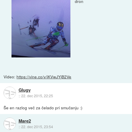
dron
Video:
https://vine.co/v/iKVwJYjB2Ve
Glugy
::
22. dec 2015, 22:25
Še en razlog več za čelado pri smučanju :)
Mare2
::
22. dec 2015, 23:54