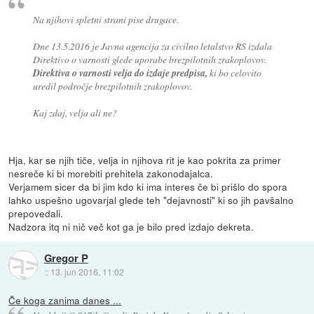
Na njihovi spletni strani pise drugace.
Dne 13.5.2016 je Javna agencija za civilno letalstvo RS izdala
Direktivo o varnosti glede uporabe brezpilotnih zrakoplovov.
Direktiva o varnosti velja do izdaje predpisa,
ki bo celovito
uredil področje brezpilotnih zrakoplovov.
Kaj zdaj, velja ali ne?
Hja, kar se njih tiče, velja in njihova rit je kao pokrita za primer
nesreče ki bi morebiti prehitela zakonodajalca.
Verjamem sicer da bi jim kdo ki ima interes če bi prišlo do spora
lahko uspešno ugovarjal glede teh "dejavnosti" ki so jih pavšalno
prepovedali.
Nadzora itq ni nič več kot ga je bilo pred izdajo dekreta.
Gregor P
::
13. jun 2016, 11:02
Če koga zanima danes ...