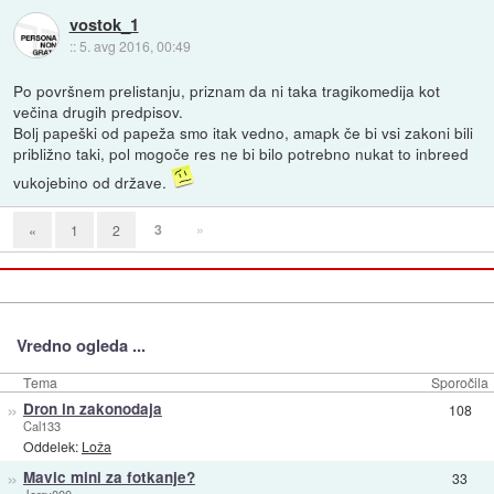
vostok_1
::
5. avg 2016, 00:49
Po površnem prelistanju, priznam da ni taka tragikomedija kot
večina drugih predpisov.
Bolj papeški od papeža smo itak vedno, amapk če bi vsi zakoni bili
približno taki, pol mogoče res ne bi bilo potrebno nukat to inbreed
vukojebino od države.
3
»
«
1
2
Vredno ogleda ...
Tema
Sporočila
»
Dron in zakonodaja
108
Cal133
Oddelek:
Loža
»
Mavic mini za fotkanje?
33
Jerry000