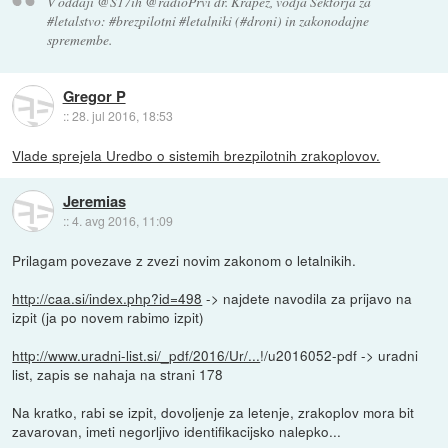
V oddaji @S17ih @radioPrvi dr. Krapež, vodja Sektorja za
#letalstvo: #brezpilotni #letalniki (#droni) in zakonodajne
spremembe.
Gregor P
::
28. jul 2016, 18:53
Vlade sprejela Uredbo o sistemih brezpilotnih zrakoplovov.
Jeremias
::
4. avg 2016, 11:09
Prilagam povezave z zvezi novim zakonom o letalnikih.
http://caa.si/index.php?id=498
-> najdete navodila za prijavo na
izpit (ja po novem rabimo izpit)
http://www.uradni-list.si/_pdf/2016/Ur/...
!/u2016052-pdf -> uradni
list, zapis se nahaja na strani 178
Na kratko, rabi se izpit, dovoljenje za letenje, zrakoplov mora bit
zavarovan, imeti negorljivo identifikacijsko nalepko...