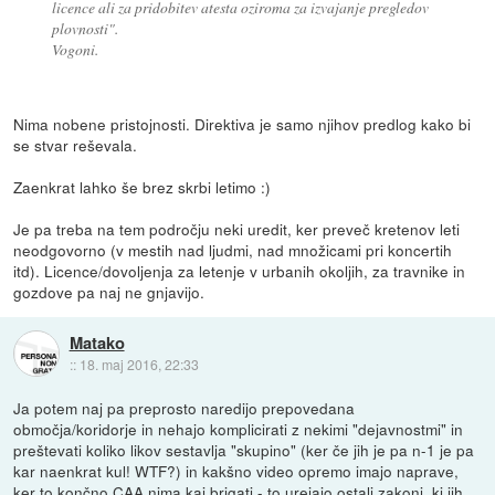
licence ali za pridobitev atesta oziroma za izvajanje pregledov
plovnosti".
Vogoni.
Nima nobene pristojnosti. Direktiva je samo njihov predlog kako bi
se stvar reševala.
Zaenkrat lahko še brez skrbi letimo :)
Je pa treba na tem področju neki uredit, ker preveč kretenov leti
neodgovorno (v mestih nad ljudmi, nad množicami pri koncertih
itd). Licence/dovoljenja za letenje v urbanih okoljih, za travnike in
gozdove pa naj ne gnjavijo.
Matako
::
18. maj 2016, 22:33
Ja potem naj pa preprosto naredijo prepovedana
območja/koridorje in nehajo komplicirati z nekimi "dejavnostmi" in
preštevati koliko likov sestavlja "skupino" (ker če jih je pa n-1 je pa
kar naenkrat kul! WTF?) in kakšno video opremo imajo naprave,
ker to končno CAA nima kaj brigati - to urejajo ostali zakoni, ki jih