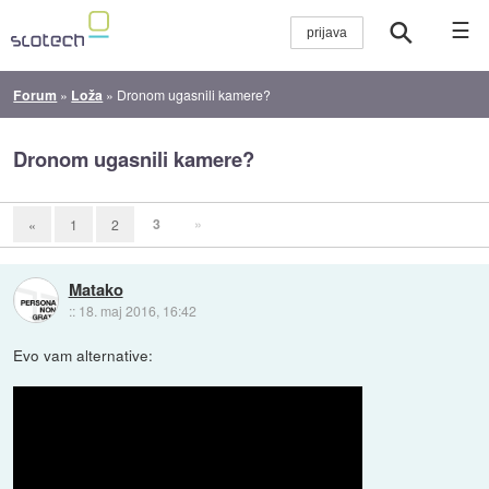
☰
Forum
»
Loža
»
Dronom ugasnili kamere?
Dronom ugasnili kamere?
3
»
«
1
2
Matako
::
18. maj 2016, 16:42
Evo vam alternative: