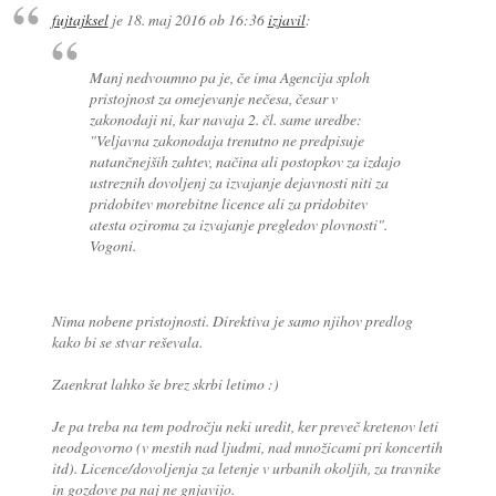
fujtajksel
je
18. maj 2016 ob 16:36
izjavil
:
Manj nedvoumno pa je, če ima Agencija sploh
pristojnost za omejevanje nečesa, česar v
zakonodaji ni, kar navaja 2. čl. same uredbe:
"Veljavna zakonodaja trenutno ne predpisuje
natančnejših zahtev, načina ali postopkov za izdajo
ustreznih dovoljenj za izvajanje dejavnosti niti za
pridobitev morebitne licence ali za pridobitev
atesta oziroma za izvajanje pregledov plovnosti".
Vogoni.
Nima nobene pristojnosti. Direktiva je samo njihov predlog
kako bi se stvar reševala.
Zaenkrat lahko še brez skrbi letimo :)
Je pa treba na tem področju neki uredit, ker preveč kretenov leti
neodgovorno (v mestih nad ljudmi, nad množicami pri koncertih
itd). Licence/dovoljenja za letenje v urbanih okoljih, za travnike
in gozdove pa naj ne gnjavijo.