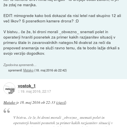
že zdaj ne manjka.
EDIT: mimogrede kako boš dokazal da nisi letel nad skupino 12 ali
več likov? S posnetkom kamere drona? :D
V bistvu.. če že, bi droni morali _obvezno_ snemati polet in
operaterji hraniti posnetek za primer kakih razjasnitev situacij v
primeru štale in zavarovalnikih nategov.Ni dvakrat za reči da
prepoved snemanja ne služi ravno temu, da te bodo lažje drkali s
svojo verzijo dogodkov.
Zgodovina sprememb…
spremenil:
Matako
(
18. maj 2016 ob 22:42
)
vostok_1
::
19. maj 2016, 22:17
Matako
je
18. maj 2016 ob 22:33
izjavil
:
V bistvu.. če že, bi droni morali _obvezno_ snemati polet in
operaterji hraniti posnetek za primer kakih razjasnitev situacij v