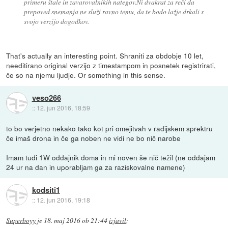
primeru štale in zavarovalnikih nategov.Ni dvakrat za reči da
prepoved snemanja ne služi ravno temu, da te bodo lažje drkali s
svojo verzijo dogodkov.
That's actually an interesting point. Shraniti za obdobje 10 let,
needitirano original verzijo z timestampom in posnetek registrirati,
če so na njemu ljudje. Or something in this sense.
veso266
::
12. jun 2016, 18:59
to bo verjetno nekako tako kot pri omejitvah v radijskem sprektru
če imaš drona in če ga noben ne vidi ne bo nič narobe
Imam tudi 1W oddajnik doma in mi noven še nič težil (ne oddajam
24 ur na dan in uporabljam ga za raziskovalne namene)
kodsiti1
::
12. jun 2016, 19:18
Superboyy
je
18. maj 2016 ob 21:44
izjavil
: