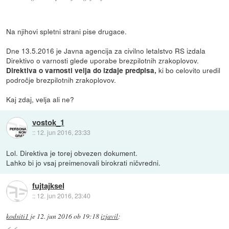
Na njihovi spletni strani pise drugace.
Dne 13.5.2016 je Javna agencija za civilno letalstvo RS izdala
Direktivo o varnosti glede uporabe brezpilotnih zrakoplovov.
ki bo celovito uredil
Direktiva o varnosti velja do izdaje predpisa,
področje brezpilotnih zrakoplovov.
Kaj zdaj, velja ali ne?
vostok_1
::
12. jun 2016, 23:33
Lol. Direktiva je torej obvezen dokument.
Lahko bi jo vsaj preimenovali birokrati ničvredni.
fujtajksel
::
12. jun 2016, 23:40
kodsiti1
je
12. jun 2016 ob 19:18
izjavil
: