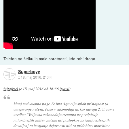
Telefon na štriku in malo spretnosti, kdo rabi drona.
Superboyy
::
18. maj 2016, 21:44
fujtajksel
je
18. maj 2016 ob 16:36
izjavil
:
Manj nedvoumno pa je, če ima Agencija sploh pristojnost za
omejevanje nečesa, česar v zakonodaji ni, kar navaja 2. čl. same
uredbe: "Veljavna zakonodaja trenutno ne predpisuje
natančnejših zahtev, načina ali postopkov za izdajo ustreznih
dovoljenj za izvajanje dejavnosti niti za pridobitev morebitne