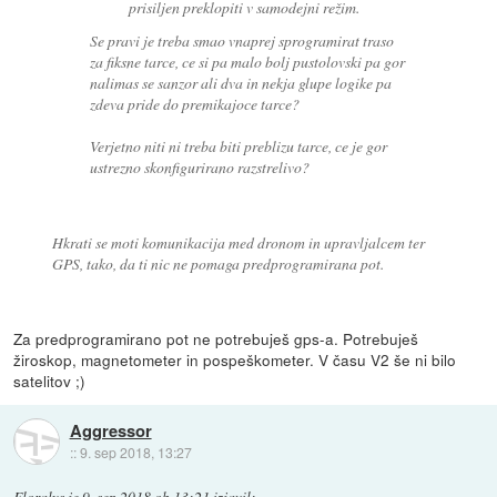
prisiljen preklopiti v samodejni režim.
Se pravi je treba smao vnaprej sprogramirat traso
za fiksne tarce, ce si pa malo bolj pustolovski pa gor
nalimas se sanzor ali dva in nekja glupe logike pa
zdeva pride do premikajoce tarce?
Verjetno niti ni treba biti preblizu tarce, ce je gor
ustrezno skonfigurirano razstrelivo?
Hkrati se moti komunikacija med dronom in upravljalcem ter
GPS, tako, da ti nic ne pomaga predprogramirana pot.
Za predprogramirano pot ne potrebuješ gps-a. Potrebuješ
žiroskop, magnetometer in pospeškometer. V času V2 še ni bilo
satelitov ;)
Aggressor
::
9. sep 2018, 13:27
Floralys
je
9. sep 2018 ob 13:21
izjavil
: