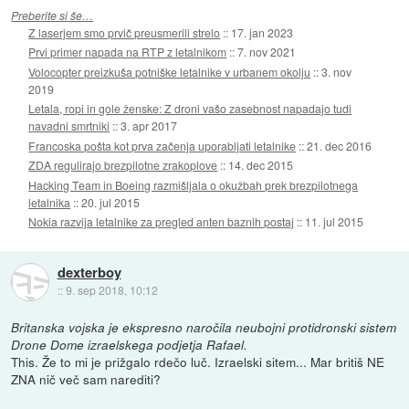
Preberite si še…
Z laserjem smo prvič preusmerili strelo
::
17. jan 2023
Prvi primer napada na RTP z letalnikom
::
7. nov 2021
Volocopter preizkuša potniške letalnike v urbanem okolju
::
3. nov
2019
Letala, ropi in gole ženske: Z droni vašo zasebnost napadajo tudi
navadni smrtniki
::
3. apr 2017
Francoska pošta kot prva začenja uporabljati letalnike
::
21. dec 2016
ZDA regulirajo brezpilotne zrakoplove
::
14. dec 2015
Hacking Team in Boeing razmišljala o okužbah prek brezpilotnega
letalnika
::
20. jul 2015
Nokia razvija letalnike za pregled anten baznih postaj
::
11. jul 2015
dexterboy
::
9. sep 2018, 10:12
Britanska vojska je ekspresno naročila neubojni protidronski sistem
Drone Dome izraelskega podjetja Rafael.
This. Že to mi je prižgalo rdečo luč. Izraelski sitem... Mar britiš NE
ZNA nič več sam narediti?