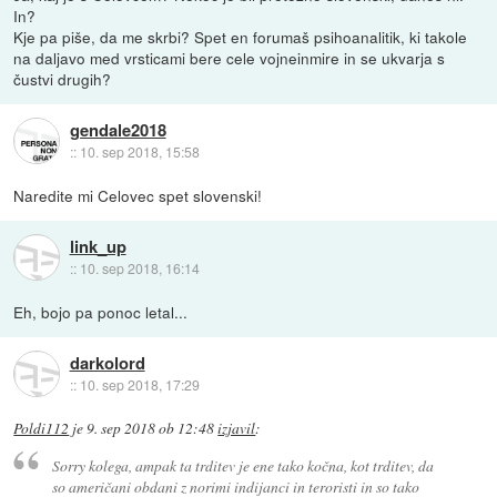
In?
Kje pa piše, da me skrbi? Spet en forumaš psihoanalitik, ki takole
na daljavo med vrsticami bere cele vojneinmire in se ukvarja s
čustvi drugih?
gendale2018
::
10. sep 2018, 15:58
Naredite mi Celovec spet slovenski!
link_up
::
10. sep 2018, 16:14
Eh, bojo pa ponoc letal...
darkolord
::
10. sep 2018, 17:29
Poldi112
je
9. sep 2018 ob 12:48
izjavil
:
Sorry kolega, ampak ta trditev je ene tako kočna, kot trditev, da
so američani obdani z norimi indijanci in teroristi in so tako