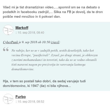
Všeč mi je tist dramatiziran video,....spomnil sm se na debato o
podatkih in facebooku zadnjič,... Slika na FB je dovolj, da te dron
poišče med množico in ti pokvari dan.
Markoff
::
10. sep 2018, 08:40
CyberPunk
je
9. sep 2018 ob 10:50
izjavil
:
Ne rabijo, ker so se v zadnjih petih, sestih desetletjih, tako kot
vecina Evrope, "pusificirali". Izrael, po drugi strani, je obkrozen
z norimi mohamedanci in teroristi, tako da so se vedno ohranili
tisti naravni nagon po prezivetju in varovanju lastnega
doma/domovine.
Hja, v tem so postali tako dobri, da sedaj varujejo tudi
dom/domovino, ki 1947 (še) ni bila njihova...
Furbo
::
10. sep 2018, 08:52