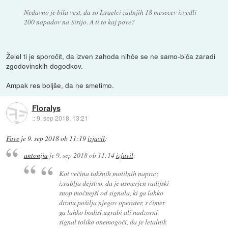
Nedavno je bila vest, da so Izraelci zadnjih 18 mesecev izvedli
200 napadov na Sirijo. A ti to kaj pove?
Želel ti je sporočit, da izven zahoda nihče se ne samo-biča zaradi
zgodovinskih dogodkov.
Ampak res boljše, da ne smetimo.
Floralys
::
9. sep 2018, 13:21
Fave
je
9. sep 2018 ob 11:19
izjavil
:
antonija
je
9. sep 2018 ob 11:14
izjavil
:
Kot večina takšnih motilnih naprav,
izrablja dejstvo, da je usmerjen radijski
snop močnejši od signala, ki ga lahko
dronu pošilja njegov operater, s čimer
ga lahko bodisi ugrabi ali nadzorni
signal toliko onemogoči, da je letalnik