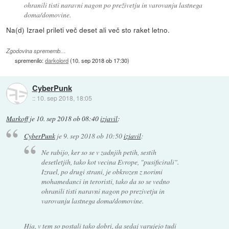
ohranili tisti naravni nagon po preživetju in varovanju lastnega
doma/domovine.
Na(d) Izrael prileti več deset ali več sto raket letno.
Zgodovina sprememb…
spremenilo:
darkolord
(
10. sep 2018 ob 17:30
)
CyberPunk
::
10. sep 2018, 18:05
Markoff
je
10. sep 2018 ob 08:40
izjavil
:
CyberPunk
je
9. sep 2018 ob 10:50
izjavil
:
Ne rabijo, ker so se v zadnjih petih, sestih
desetletjih, tako kot vecina Evrope, "pusificirali".
Izrael, po drugi strani, je obkrozen z norimi
mohamedanci in teroristi, tako da so se vedno
ohranili tisti naravni nagon po prezivetju in
varovanju lastnega doma/domovine.
Hja, v tem so postali tako dobri, da sedaj varujejo tudi