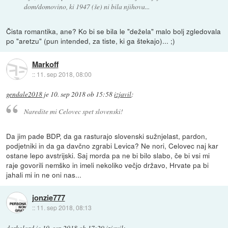
dom/domovino, ki 1947 (še) ni bila njihova...
Čista romantika, ane? Ko bi se bila le "dežela" malo bolj zgledovala
po "aretzu" (pun intended, za tiste, ki ga štekajo)... ;)
Markoff
::
11. sep 2018, 08:00
gendale2018
je
10. sep 2018 ob 15:58
izjavil
:
Naredite mi Celovec spet slovenski!
Da jim pade BDP, da ga rasturajo slovenski sužnjelast, pardon,
podjetniki in da ga davčno zgrabi Levica? Ne nori, Celovec naj kar
ostane lepo avstrijski. Saj morda pa ne bi bilo slabo, če bi vsi mi
raje govorili nemško in imeli nekoliko večjo državo, Hrvate pa bi
jahali mi in ne oni nas...
jonzie777
::
11. sep 2018, 08:13
darkolord
je
10. sep 2018 ob 17:29
izjavil
: