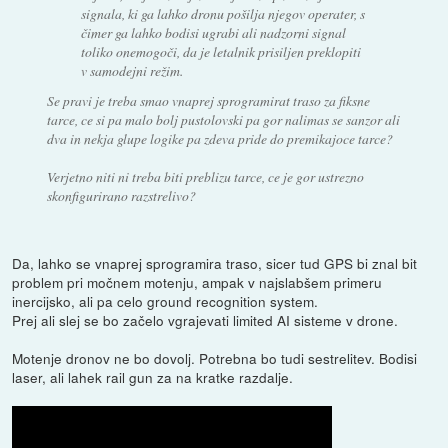
signala, ki ga lahko dronu pošilja njegov operater, s
čimer ga lahko bodisi ugrabi ali nadzorni signal
toliko onemogoči, da je letalnik prisiljen preklopiti
v samodejni režim.
Se pravi je treba smao vnaprej sprogramirat traso za fiksne
tarce, ce si pa malo bolj pustolovski pa gor nalimas se sanzor ali
dva in nekja glupe logike pa zdeva pride do premikajoce tarce?
Verjetno niti ni treba biti preblizu tarce, ce je gor ustrezno
skonfigurirano razstrelivo?
Da, lahko se vnaprej sprogramira traso, sicer tud GPS bi znal bit
problem pri močnem motenju, ampak v najslabšem primeru
inercijsko, ali pa celo ground recognition system.
Prej ali slej se bo začelo vgrajevati limited AI sisteme v drone.
Motenje dronov ne bo dovolj. Potrebna bo tudi sestrelitev. Bodisi
laser, ali lahek rail gun za na kratke razdalje.