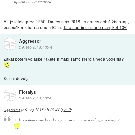
uporabi avtonomne AI.
V2 je letela pred 1950! Danes smo 2018. In danes dobiš žiroskop,
pospeškometer na enem IC-ju.
Tale naprimer stane manj kot 10€
.
Aggressor
::
9. sep 2018, 13:44
Zakaj potem vojaške rakete nimajo samo inercialnega vodenja?
Ker ni dovolj.
Floralys
::
9. sep 2018, 13:50
Aggressor
je
9. sep 2018 ob 13:44
izjavil
:
Zakaj potem vojaške rakete nimajo samo inercialnega vodenja?