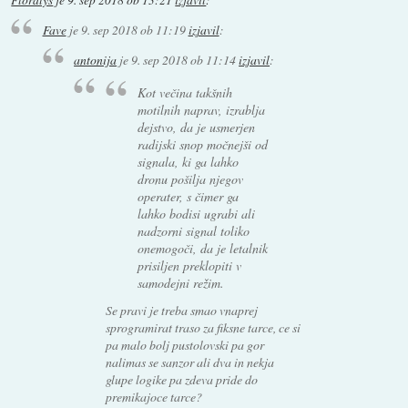
Fave
je
9. sep 2018 ob 11:19
izjavil
:
antonija
je
9. sep 2018 ob 11:14
izjavil
:
Kot večina takšnih
motilnih naprav, izrablja
dejstvo, da je usmerjen
radijski snop močnejši od
signala, ki ga lahko
dronu pošilja njegov
operater, s čimer ga
lahko bodisi ugrabi ali
nadzorni signal toliko
onemogoči, da je letalnik
prisiljen preklopiti v
samodejni režim.
Se pravi je treba smao vnaprej
sprogramirat traso za fiksne tarce, ce si
pa malo bolj pustolovski pa gor
nalimas se sanzor ali dva in nekja
glupe logike pa zdeva pride do
premikajoce tarce?