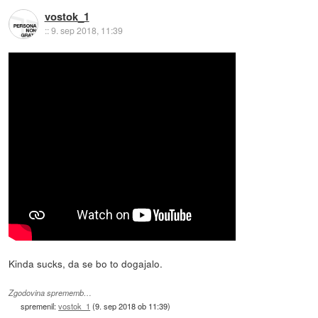
vostok_1
::
9. sep 2018, 11:39
Kinda sucks, da se bo to dogajalo.
Zgodovina sprememb…
spremenil:
vostok_1
(
9. sep 2018 ob 11:39
)