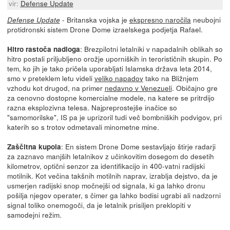
vir:
Defense Update
- Britanska vojska je
ekspresno naročila
neubojni
Defense Update
protidronski sistem Drone Dome izraelskega podjetja Rafael.
: Brezpilotni letalniki v napadalnih oblikah so
Hitro rastoča nadloga
hitro postali priljubljeno orožje uporniških in terorističnih skupin. Po
tem, ko jih je tako pričela uporabljati Islamska država leta 2014,
smo v preteklem letu videli
veliko napadov
tako na Bližnjem
vzhodu kot drugod, na primer
nedavno v Venezueli
. Običajno gre
za cenovno dostopne komercialne modele, na katere se pritrdijo
razna eksplozivna telesa. Najpreprostejše inačice so
"samomorilske", IS pa je uprizoril tudi več bombniških podvigov, pri
katerih so s trotov odmetavali minometne mine.
: En sistem Drone Dome sestavljajo štirje radarji
Zaščitna kupola
za zaznavo manjših letalnikov z učinkovitim dosegom do desetih
kilometrov, optični senzor za identifikacijo in 400-vatni radijski
motilnik. Kot večina takšnih motilnih naprav, izrablja dejstvo, da je
usmerjen radijski snop močnejši od signala, ki ga lahko dronu
pošilja njegov operater, s čimer ga lahko bodisi ugrabi ali nadzorni
signal toliko onemogoči, da je letalnik prisiljen preklopiti v
samodejni režim.