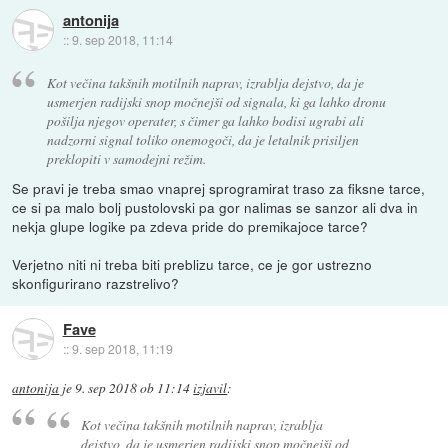
antonija
::
9. sep 2018, 11:14
Kot večina takšnih motilnih naprav, izrablja dejstvo, da je
usmerjen radijski snop močnejši od signala, ki ga lahko dronu
pošilja njegov operater, s čimer ga lahko bodisi ugrabi ali
nadzorni signal toliko onemogoči, da je letalnik prisiljen
preklopiti v samodejni režim.
Se pravi je treba smao vnaprej sprogramirat traso za fiksne tarce,
ce si pa malo bolj pustolovski pa gor nalimas se sanzor ali dva in
nekja glupe logike pa zdeva pride do premikajoce tarce?
Verjetno niti ni treba biti preblizu tarce, ce je gor ustrezno
skonfigurirano razstrelivo?
Fave
::
9. sep 2018, 11:19
antonija
je
9. sep 2018 ob 11:14
izjavil
:
Kot večina takšnih motilnih naprav, izrablja
dejstvo, da je usmerjen radijski snop močnejši od