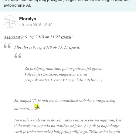
avtonomne AI.
Floralys
::
9. sep 2018, 13:40
Aggressor
je
9. sep 2018 ob 13:27
izjavil
:
Floralys
je
9. sep 2018 ob 13:21
izjavil
:
Za predprogramirano pot ne potrebuješ gps-a.
Potrebuješ žiroskop, magnetometer in
pospeškometer. V času V2 še ni bilo satelitov ;)
Ja, ampak V2 je tudi imela natančnost zadetka v rangu nekaj
kilometrov.
Inercialno vodenje ni dovolj, rabiš vsaj še scene recognition, kar
ti da možnost napada na statične objekte. Ampak za napadanje
vozil je treba met nekaj bolj prilagodljivega. Težko se bo izognit