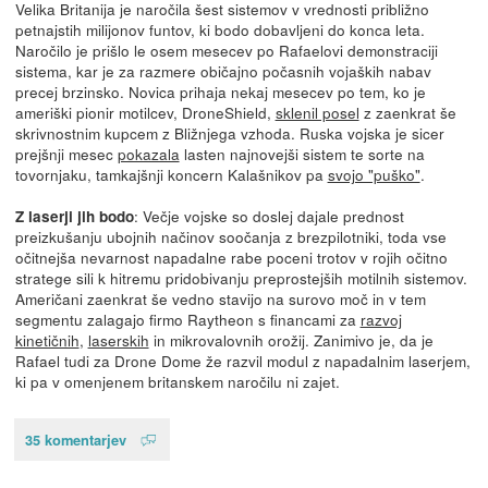
Velika Britanija je naročila šest sistemov v vrednosti približno
petnajstih milijonov funtov, ki bodo dobavljeni do konca leta.
Naročilo je prišlo le osem mesecev po Rafaelovi demonstraciji
sistema, kar je za razmere običajno počasnih vojaških nabav
precej brzinsko. Novica prihaja nekaj mesecev po tem, ko je
ameriški pionir motilcev, DroneShield,
sklenil posel
z zaenkrat še
skrivnostnim kupcem z Bližnjega vzhoda. Ruska vojska je sicer
prejšnji mesec
pokazala
lasten najnovejši sistem te sorte na
tovornjaku, tamkajšnji koncern Kalašnikov pa
svojo "puško"
.
: Večje vojske so doslej dajale prednost
Z laserji jih bodo
preizkušanju ubojnih načinov soočanja z brezpilotniki, toda vse
očitnejša nevarnost napadalne rabe poceni trotov v rojih očitno
stratege sili k hitremu pridobivanju preprostejših motilnih sistemov.
Američani zaenkrat še vedno stavijo na surovo moč in v tem
segmentu zalagajo firmo Raytheon s financami za
razvoj
kinetičnih
,
laserskih
in mikrovalovnih orožij. Zanimivo je, da je
Rafael tudi za Drone Dome že razvil modul z napadalnim laserjem,
ki pa v omenjenem britanskem naročilu ni zajet.
35 komentarjev