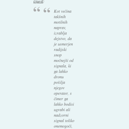
izjavil
:
Kot večina
takšnih
motilnih
naprav,
izrablja
dejstvo, da
je usmerjen
radijski
snop
močnejši od
signala, ki
ga lahko
dronu
pošilja
njegov
operater, s
čimer ga
lahko bodisi
ugrabi ali
nadzorni
signal toliko
onemogoči,