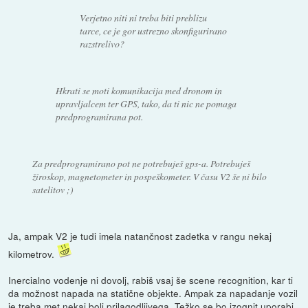
Verjetno niti ni treba biti preblizu
tarce, ce je gor ustrezno skonfigurirano
razstrelivo?
Hkrati se moti komunikacija med dronom in
upravljalcem ter GPS, tako, da ti nic ne pomaga
predprogramirana pot.
Za predprogramirano pot ne potrebuješ gps-a. Potrebuješ
žiroskop, magnetometer in pospeškometer. V času V2 še ni bilo
satelitov ;)
Ja, ampak V2 je tudi imela natančnost zadetka v rangu nekaj
kilometrov.
Inercialno vodenje ni dovolj, rabiš vsaj še scene recognition, kar ti
da možnost napada na statične objekte. Ampak za napadanje vozil
je treba met nekaj bolj prilagodljivega. Težko se bo izognit uporabi