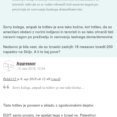
teroristi, tako da so se vedno ohranili tisti naravni nagon po
prezivetju in varovanju lastnega doma/domovine.
Sorry kolega, ampak ta trditev je ene tako kočna, kot trditev, da so
američani obdani z norimi indijanci in teroristi in so tako ohranili tisti
naravni nagon po preživetju in varovanju lastnega doma/domovine.
Nedavno je bila vest, da so Izraelci zadnjih 18 mesecev izvedli 200
napadov na Sirijo. A ti to kaj pove?
Aggressor
::
9. sep 2018, 12:54
Poldi112
je
9. sep 2018 ob 12:48
izjavil
:
Sorry kolega, ampak ta trditev je ene tako kočna ...
Tista trditev je povsem s skladu z zgodovinskimi dejstvi.
EDIT: samo prosim, ne speljat tega v Izrael vs. Palestinci.