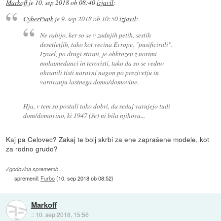
Markoff
je
10. sep 2018 ob 08:40
izjavil
:
CyberPunk
je
9. sep 2018 ob 10:50
izjavil
:
Ne rabijo, ker so se v zadnjih petih, sestih
desetletjih, tako kot vecina Evrope, "pusificirali".
Izrael, po drugi strani, je obkrozen z norimi
mohamedanci in teroristi, tako da so se vedno
ohranili tisti naravni nagon po prezivetju in
varovanju lastnega doma/domovine.
Hja, v tem so postali tako dobri, da sedaj varujejo tudi
dom/domovino, ki 1947 (še) ni bila njihova...
Kaj pa Celovec? Zakaj te bolj skrbi za ene zaprašene modele, kot
za rodno grudo?
Zgodovina sprememb…
spremenil:
Furbo
(
10. sep 2018 ob 08:52
)
Markoff
::
10. sep 2018, 15:56