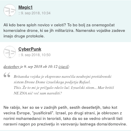
Magic1
::
9. sep 2018, 10:34
Ali kdo bere sploh novico v celoti? To bo bolj za onemogočat
komercialne drone, ki se jih militarizira. Namensko vojaške zadeve
imajo druge protokole.
CyberPunk
::
9. sep 2018, 10:50
dexterboy
je
9. sep 2018 ob 10:12
izjavil
:
Britanska vojska je ekspresno naročila neubojni protidronski
sistem Drone Dome izraelskega podjetja Rafael.
This. Že to mi je prižgalo rdečo luč. Izraelski sitem... Mar britiš
NE ZNA nič več sam narediti?
Ne rabijo, ker so se v zadnjih petih, sestih desetletjih, tako kot
vecina Evrope, "pusificirali". Izrael, po drugi strani, je obkrozen z
norimi mohamedanci in teroristi, tako da so se vedno ohranili tisti
naravni nagon po prezivetju in varovanju lastnega doma/domovine.