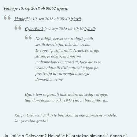
Furbo
je
10. sep 2018 ob 08:52
izjavil
:
Markoff
je
10. sep 2018 ob 08:40
izjavil
:
CyberPunk
je
9. sep 2018 ob 10:50
izjavil
:
Ne rabijo, ker so se v zadnjih petih,
sestih desetletjih, tako kot vecina
Evrope, "pusificirali". Izrael, po drugi
strani, je obkrozen z norimi
mohamedanci in teroristi, tako da so se
vedno ohranili tisti naravni nagon po
prezivetju in varovanju lastnega
doma/domovine.
Hja, v tem so postali tako dobri, da sedaj varujejo
tudi dom/domovino, ki 1947 (še) ni bila njihova...
Kaj pa Celovec? Zakaj te bolj skrbi za ene zaprašene modele,
kot za rodno grudo?
Ja, kaj je s Celovcem? Nekoč je bil pretežno slovenski, danes ni.