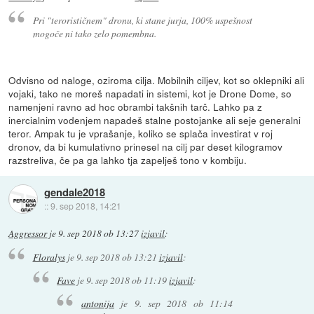
Pri "terorističnem" dronu, ki stane jurja, 100% uspešnost
mogoče ni tako zelo pomembna.
Odvisno od naloge, oziroma cilja. Mobilnih ciljev, kot so oklepniki ali
vojaki, tako ne moreš napadati in sistemi, kot je Drone Dome, so
namenjeni ravno ad hoc obrambi takšnih tarč. Lahko pa z
inercialnim vodenjem napadeš stalne postojanke ali seje generalni
teror. Ampak tu je vprašanje, koliko se splača investirat v roj
dronov, da bi kumulativno prinesel na cilj par deset kilogramov
razstreliva, če pa ga lahko tja zapelješ tono v kombiju.
gendale2018
::
9. sep 2018, 14:21
Aggressor
je
9. sep 2018 ob 13:27
izjavil
:
Floralys
je
9. sep 2018 ob 13:21
izjavil
:
Fave
je
9. sep 2018 ob 11:19
izjavil
:
antonija
je
9. sep 2018 ob 11:14