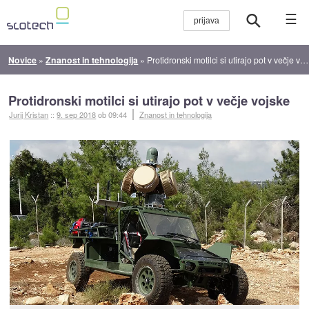
☰
Novice
»
Znanost in tehnologija
»
Protidronski motilci si utirajo pot v večje vojske
Protidronski motilci si utirajo pot v večje vojske
Jurij Kristan
::
9. sep 2018
ob 09:44
Znanost in tehnologija