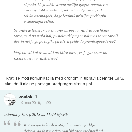
signala, ki ga lahko dronu pošilja njegov operater, s
čimer ga lahko bodisi ugrabi ali nadzorni signal
toliko onemogoči, da je letalnik prisiljen preklopiti
v samodejni režim.
Se pravi je treba smao vnaprej sprogramirat traso za fiksne
tarce, ce si pa malo bolj pustolovski pa gor nalimas se sanzor ali
dva in nekja glupe logike pa zdeva pride do premikajoce tarce?
Verjetno niti ni treba biti preblizu tarce, ce je gor ustrezno
skonfigurirano razstrelivo?
Hkrati se moti komunikacija med dronom in upravljalcem ter GPS,
tako, da ti nic ne pomaga predprogramirana pot.
vostok_1
::
9. sep 2018, 11:29
antonija
je
9. sep 2018 ob 11:14
izjavil
:
Kot večina takšnih motilnih naprav, izrablja
dejstvo, da je usmerjen radijski snop močnejši od