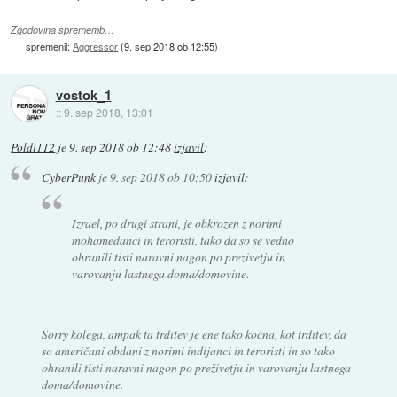
Zgodovina sprememb…
spremenil:
Aggressor
(
9. sep 2018 ob 12:55
)
vostok_1
::
9. sep 2018, 13:01
Poldi112
je
9. sep 2018 ob 12:48
izjavil
:
CyberPunk
je
9. sep 2018 ob 10:50
izjavil
:
Izrael, po drugi strani, je obkrozen z norimi
mohamedanci in teroristi, tako da so se vedno
ohranili tisti naravni nagon po prezivetju in
varovanju lastnega doma/domovine.
Sorry kolega, ampak ta trditev je ene tako kočna, kot trditev, da
so američani obdani z norimi indijanci in teroristi in so tako
ohranili tisti naravni nagon po preživetju in varovanju lastnega
doma/domovine.