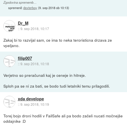
Zgodovina sprememb…
spremenil:
dexterboy
(
9. sep 2018 ob 10:13
)
Dr_M
::
9. sep 2018, 10:17
Zakaj bi to razvijal sam, ce ima to neka teroristicna drzava ze
vpeljano.
filip007
::
9. sep 2018, 10:18
Verjetno so preračunali kaj je ceneje in hitreje.
Sploh pa se ni za bati, se bodo tudi letalniki temu prilagodili.
xda develope
::
9. sep 2018, 10:19
Torej bojo droni hodili v FailSafe ali pa bodo začeli nucati močnejše
oddajnike :D