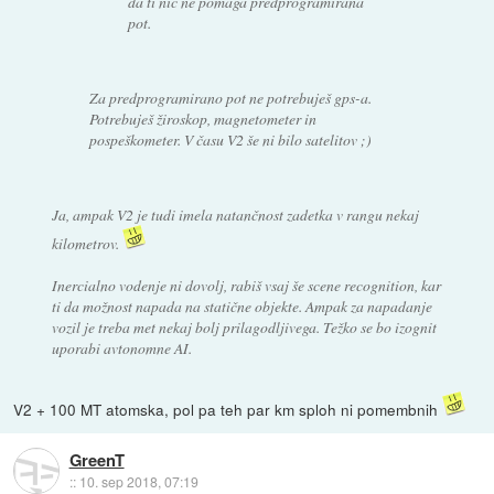
da ti nic ne pomaga predprogramirana
pot.
Za predprogramirano pot ne potrebuješ gps-a.
Potrebuješ žiroskop, magnetometer in
pospeškometer. V času V2 še ni bilo satelitov ;)
Ja, ampak V2 je tudi imela natančnost zadetka v rangu nekaj
kilometrov.
Inercialno vodenje ni dovolj, rabiš vsaj še scene recognition, kar
ti da možnost napada na statične objekte. Ampak za napadanje
vozil je treba met nekaj bolj prilagodljivega. Težko se bo izognit
uporabi avtonomne AI.
V2 + 100 MT atomska, pol pa teh par km sploh ni pomembnih
GreenT
::
10. sep 2018, 07:19