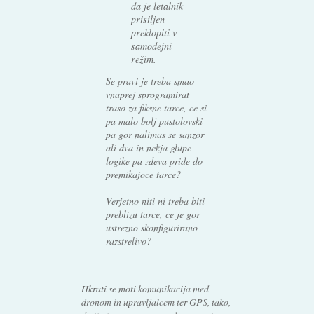
da je letalnik
prisiljen
preklopiti v
samodejni
režim.
Se pravi je treba smao
vnaprej sprogramirat
traso za fiksne tarce, ce si
pa malo bolj pustolovski
pa gor nalimas se sanzor
ali dva in nekja glupe
logike pa zdeva pride do
premikajoce tarce?
Verjetno niti ni treba biti
preblizu tarce, ce je gor
ustrezno skonfigurirano
razstrelivo?
Hkrati se moti komunikacija med
dronom in upravljalcem ter GPS, tako,