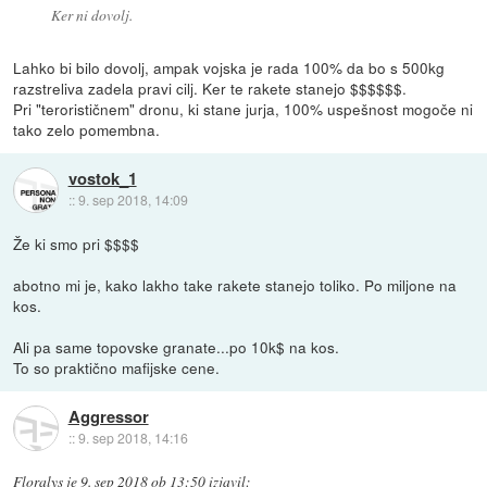
Ker ni dovolj.
Lahko bi bilo dovolj, ampak vojska je rada 100% da bo s 500kg
razstreliva zadela pravi cilj. Ker te rakete stanejo $$$$$$.
Pri "terorističnem" dronu, ki stane jurja, 100% uspešnost mogoče ni
tako zelo pomembna.
vostok_1
::
9. sep 2018, 14:09
Že ki smo pri $$$$
abotno mi je, kako lakho take rakete stanejo toliko. Po miljone na
kos.
Ali pa same topovske granate...po 10k$ na kos.
To so praktično mafijske cene.
Aggressor
::
9. sep 2018, 14:16
Floralys
je
9. sep 2018 ob 13:50
izjavil
: