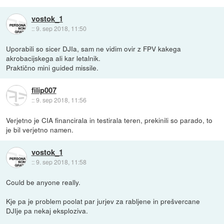
vostok_1
::
9. sep 2018, 11:50
Uporabili so sicer DJIa, sam ne vidim ovir z FPV kakega
akrobacijskega ali kar letalnik.
Praktično mini guided missile.
filip007
::
9. sep 2018, 11:56
Verjetno je CIA financirala in testirala teren, prekinili so parado, to
je bil verjetno namen.
vostok_1
::
9. sep 2018, 11:58
Could be anyone really.
Kje pa je problem poolat par jurjev za rabljene in prešvercane
DJIje pa nekaj eksploziva.