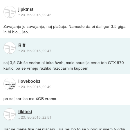
jlpktnst
::
23. feb 2015, 22:45
Zavajanje je zavajanje, naj plačajo. Namesto da bi dali gor 3.5 giga
in bi blo... jao.
Riff
::
23. feb 2015, 22:47
saj 3,5 Gb še vedno ni tako švoh, malo spustijo cene teh GTX 970
kartic, pa še vrnejo razliko razočarnim kupcem
iloveboobz
::
23. feb 2015, 22:49
pa sej kartica ma 4GB vrama..
tikitoki
::
23. feb 2015, 22:51
Kar se mene tice nej placajo., Pa nej bo to se v poduk vsem Nvidia