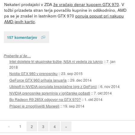
Nekateri prodajalci v ZDA
že vračajo denar kupcem GTX 970
. V
tožbi prizadeta stran terja povračilo kupnine in odškodnino, AMD
pa se je znašel in lastnikom GTX 970
ponuja popust pri nakupu
AMD-jevih kartic
.
157 komentarjev
Preberite si še…
Intel doletele tri skupinske tožbe, NSA ni vedela za luknjo
::
7. jan
2018
Nvidia GTX 980 v prenosniku
::
23. sep 2015
GeForce GTX 960 prihaja januarja
::
29. dec 2014
Ubisoft in NVIDIA ponujata brezplačne igre z GeForci
::
6. nov 2014
NVIDIA prenosnike spreminja v igričarske pošasti
::
7. okt 2014
Bo Radeon R9 285X odgovor na GTX 970?
::
1. okt 2014
Prispel je zmogljivejši Maxwell
::
19. sep 2014
«
1
2
3
4
»