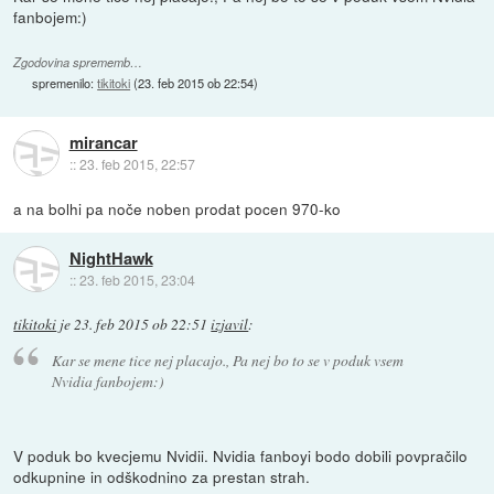
fanbojem:)
Zgodovina sprememb…
spremenilo:
tikitoki
(
23. feb 2015 ob 22:54
)
mirancar
::
23. feb 2015, 22:57
a na bolhi pa noče noben prodat pocen 970-ko
NightHawk
::
23. feb 2015, 23:04
tikitoki
je
23. feb 2015 ob 22:51
izjavil
:
Kar se mene tice nej placajo., Pa nej bo to se v poduk vsem
Nvidia fanbojem:)
V poduk bo kvecjemu Nvidii. Nvidia fanboyi bodo dobili povpračilo
odkupnine in odškodnino za prestan strah.