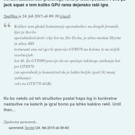
.
jack squat o tem koliko GPU rama dejansko rabi igra
5pellfire
je
24. feb 2015 ob 09:30
izjavil
:
Kolikor sem gledal komentarje uporabnikov na drugih forumih,
kjer je število
uporabnikod dosti višje kot na Slo-Techu, je ultra-modan Skyrim
in ultra-HD
texturami ena od iger ki spravijo GTX970 na kolena že na nižjih
resolucijah
kot 4k. Za GTX980 pravijo da ne opažajo takšnega zatikanja kot
pri GTX970
(en uporabnik je komentiral da je lahko boljše igral (9z manj
zatikanja)
celo na GTX770 4GB).
Ko bo nekdo od teh stručkotov postal fraps log in konkretne
nastavitve na katerih je igral bomo pa lahko kakšno rekli. Until
then...
Zgodovina sprememb…
spremenil:
Senitel
(
24. feb 2015 ob 09:40
)