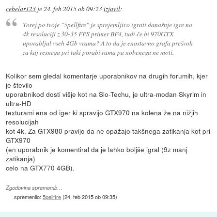
cebelar123
je
24. feb 2015 ob 09:23
izjavil
:
Torej po tvoje "5pellfire" je sprejemljivo igrati današnje igre na
4k resoluciji z 30-35 FPS primer BF4, tudi če bi 970GTX
uporabljal vseh 4Gb vrama? A to da je enostavno grafa prešvoh
za kaj resnega pri taki porabi rama pa nobenega ne moti.
Kolikor sem gledal komentarje uporabnikov na drugih forumih, kjer
je število
uporabnikod dosti višje kot na Slo-Techu, je ultra-modan Skyrim in
ultra-HD
texturami ena od iger ki spravijo GTX970 na kolena že na nižjih
resolucijah
kot 4k. Za GTX980 pravijo da ne opažajo takšnega zatikanja kot pri
GTX970
(en uporabnik je komentiral da je lahko boljše igral (9z manj
zatikanja)
celo na GTX770 4GB).
Zgodovina sprememb…
spremenilo:
5pellfire
(
24. feb 2015 ob 09:35
)