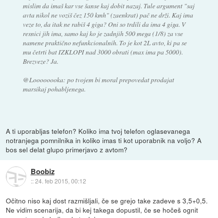
mislim da imaš kar vse šanse kaj dobit nazaj. Tule argument "saj
avta nikol ne voziš čez 150 kmh" (zaenkrat) pač ne drži. Kaj ima
veze to, da itak ne rabiš 4 giga? Oni so trdili da ima 4 giga. V
resnici jih ima, samo kaj ko je zadnjih 500 mega (1/8) za vse
namene praktično nefunkcionalnih. To je kot 2L avto, ki pa se
mu četrti bat IZKLOPI nad 3000 obrati (max ima pa 5000).
Brezveze? Ja.
@Loooooooka: po tvojem bi moral prepovedat prodajat
marsikaj pohabljenega.
A ti uporabljas telefon? Koliko ima tvoj telefon oglasevanega
notranjega pomnilnika in koliko imas ti kot uporabnik na voljo? A
bos sel delat glupo primerjavo z avtom?
Boobiz
::
24. feb 2015, 00:12
Očitno niso kaj dost razmišljali, če se grejo take zadeve s 3,5+0,5.
Ne vidim scenarija, da bi kej takega dopustil, če se hočeš ognit