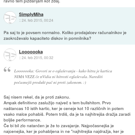
ravno tem pizdarijam kot zdaj.
SimplyMiha
::
24. feb 2015, 00:24
Pa saj to je povsem normalno. Koliko prodajalcev računalnikov je
zaokroževalo kapaciteto diskov in pomnilnika?
Looooooka
::
24. feb 2015, 00:32
Looooooka: Govori se o oglaševanju - kako hitra je kartica
NIMA VEZE če nVidia ni hitrosti oglaševala. Narediti
počasnejši produkt pač ni proti zakonom. :)
Saj nisem rekel, da je proti zakonu.
Ampak definitivno zaslužijo največ s tem bullshitom. Prvo
naštancas 10 istih kartic, ker je ceneje kot 10 različnih in potem
vsako malce pohabiš. Potem trdiš, da je ta najhitrejša dražja zaradi
boljše performance.
Če bi bil zlo natančen je že to zavajanje. Najpočasnejša je
najcenejša, ker je pohabljena in ne "najhitrejša najdražja, ker je