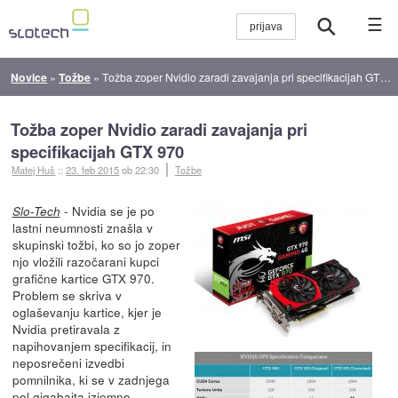
☰
Novice
»
Tožbe
»
Tožba zoper Nvidio zaradi zavajanja pri specifikacijah GTX 970
Tožba zoper Nvidio zaradi zavajanja pri
specifikacijah GTX 970
Matej Huš
::
23. feb 2015
ob 22:30
Tožbe
- Nvidia se je po
Slo-Tech
lastni neumnosti znašla v
skupinski tožbi, ko so jo zoper
njo vložili razočarani kupci
grafične kartice GTX 970.
Problem se skriva v
oglaševanju kartice, kjer je
Nvidia pretiravala z
napihovanjem specifikacij, in
neposrečeni izvedbi
pomnilnika, ki se v zadnjega
pol gigabajta izjemno