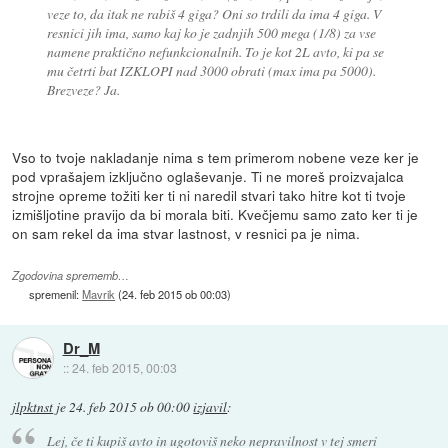
veze to, da itak ne rabiš 4 giga? Oni so trdili da ima 4 giga. V
resnici jih ima, samo kaj ko je zadnjih 500 mega (1/8) za vse
namene praktično nefunkcionalnih. To je kot 2L avto, ki pa se
mu četrti bat IZKLOPI nad 3000 obrati (max ima pa 5000).
Brezveze? Ja.
Vso to tvoje nakladanje nima s tem primerom nobene veze ker je
pod vprašajem izključno oglaševanje. Ti ne moreš proizvajalca
strojne opreme tožiti ker ti ni naredil stvari tako hitre kot ti tvoje
izmišljotine pravijo da bi morala biti. Kvečjemu samo zato ker ti je
on sam rekel da ima stvar lastnost, v resnici pa je nima.
Zgodovina sprememb…
spremenil:
Mavrik
(
24. feb 2015 ob 00:03
)
Dr_M
::
24. feb 2015, 00:03
jlpktnst
je
24. feb 2015 ob 00:00
izjavil
:
Lej, če ti kupiš avto in ugotoviš neko nepravilnost v tej smeri