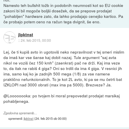
Namesto teh bullshit tožb in podobnih neumnosti kot so EU cookie
zakoni bi bil mogoče boljši dosežek, da se prepove prodajat
"pohabljen" hardware zato, da lahko prodajajo cenejšo kartico. Pa
če probajo potem ceno na račun tega dvignit, še eno.
jlpktnst
::
24. feb 2015, 00:00
Lej, če ti kupiš avto in ugotoviš neko nepravilnost v tej smeri mislim
da imaš kar vse šanse kaj dobit nazaj. Tule argument "saj avta
nikol ne voziš čez 150 kmh" (zaenkrat) pač ne drži. Kaj ima veze
to, da itak ne rabiš 4 giga? Oni so trdili da ima 4 giga. V resnici jih
ima, samo kaj ko je zadnjih 500 mega (1/8) za vse namene
praktično nefunkcionalnih. To je kot 2L avto, ki pa se mu četrti bat
IZKLOPI nad 3000 obrati (max ima pa 5000). Brezveze? Ja.
@Loooooooka: po tvojem bi moral prepovedat prodajat marsikaj
pohabljenega.
Zgodovina sprememb…
spremenil:
jlpktnst
(
24. feb 2015 ob 00:00
)