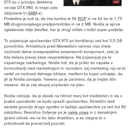
970 so v principu defektne
verzije GTX 980, ki imajo zato
izključene tri
SMM
-e).
Posledica je tudi ta, da ima kartica le 56
ROP
in ne 64 ter le 1,75
MB drugonivojskega predpomnilnika in ne 2 MB. Nvidia je sprva
oglaševala višje številke, kar je drugi očitek v tožbi zoper podjetje.
To pojasnjuje upočasnitev GTX 970 pri koriščenju več kot 3,5 GB
pomnilnika. Arhitekture pred Maxwellom namreč niso imele
možnosti delne onesposobitve posameznih komponent, zato je
bila težava precej časa neopredeljena. Ne pojasnjuje pa to
napačnega marketinga. Nvidia trdi, da je prišlo do napake v
komunikaciji med marketingom in razvojem, saj marketing naj ne bi
vedel za možnost delnega izklopa, medtem ko kupci vztrajajo, da
jih je Nvidia zavajala. Vseeno pa je zanimivo, da je trajalo štiri
mesece, da je vse skupaj priplavalo na plan.
Nvidia zatrjuje, da je davek na hitrost manj kot triodstoten in da v
praksi uporabniki ne bodo opazili upočasnitev. Sintetični testi
seveda govorijo drugo zgodbo in kažejo upočasnitve za več kot 80
odstotkov. Resnično življenje pa je
nekje vmes
in z današnjimi
igrami učinek res ne bo tako drastičen, a se utegne to v
prihodnosti še precej bolj poznati.