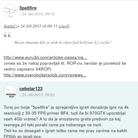
5pellfire
::
24. feb 2015, 09:16
Senitel
je
24. feb 2015 ob 08:51
izjavil
:
Razen Ananda kdo je sloh še objavljal količino L2 cache?
http://www.guru3d.com/articles-pages/ms...
(vmes so že nakaj popravljali št. ROP-ov, vendar je ponekod še
vedno zapisano 64ROP)
http://www.overclockersclub.com/reviews...
cebelar123
::
24. feb 2015, 09:23
Torej po tvoje "5pellfire" je sprejemljivo igrati današnje igre na 4k
resoluciji z 30-35 FPS primer BF4, tudi če bi 970GTX uporabljal
vseh 4Gb vrama? A to da je enostavno grafa prešvoh za kaj
resnega pri taki porabi rama pa nobenega ne moti.
Tisti ko so dosegali v igrah toliko rama me prav zanima na kakih
FPSjih so igrali igre.