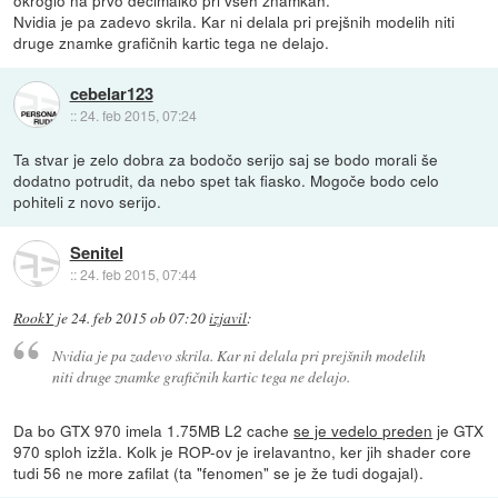
okroglo na prvo decimalko pri vseh znamkah.
Nvidia je pa zadevo skrila. Kar ni delala pri prejšnih modelih niti
druge znamke grafičnih kartic tega ne delajo.
cebelar123
::
24. feb 2015, 07:24
Ta stvar je zelo dobra za bodočo serijo saj se bodo morali še
dodatno potrudit, da nebo spet tak fiasko. Mogoče bodo celo
pohiteli z novo serijo.
Senitel
::
24. feb 2015, 07:44
RookY
je
24. feb 2015 ob 07:20
izjavil
:
Nvidia je pa zadevo skrila. Kar ni delala pri prejšnih modelih
niti druge znamke grafičnih kartic tega ne delajo.
Da bo GTX 970 imela 1.75MB L2 cache
se je vedelo preden
je GTX
970 sploh izžla. Kolk je ROP-ov je irelavantno, ker jih shader core
tudi 56 ne more zafilat (ta "fenomen" se je že tudi dogajal).