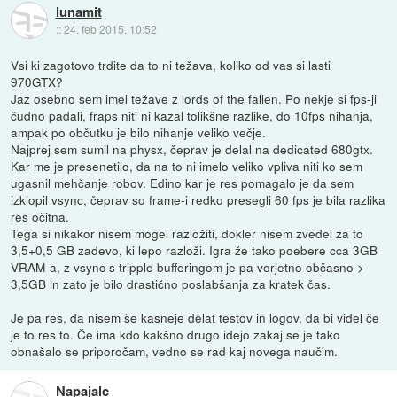
lunamit
::
24. feb 2015, 10:52
Vsi ki zagotovo trdite da to ni težava, koliko od vas si lasti
970GTX?
Jaz osebno sem imel težave z lords of the fallen. Po nekje si fps-ji
čudno padali, fraps niti ni kazal tolikšne razlike, do 10fps nihanja,
ampak po občutku je bilo nihanje veliko večje.
Najprej sem sumil na physx, čeprav je delal na dedicated 680gtx.
Kar me je presenetilo, da na to ni imelo veliko vpliva niti ko sem
ugasnil mehčanje robov. Edino kar je res pomagalo je da sem
izklopil vsync, čeprav so frame-i redko presegli 60 fps je bila razlika
res očitna.
Tega si nikakor nisem mogel razložiti, dokler nisem zvedel za to
3,5+0,5 GB zadevo, ki lepo razloži. Igra že tako poebere cca 3GB
VRAM-a, z vsync s tripple bufferingom je pa verjetno občasno >
3,5GB in zato je bilo drastično poslabšanja za kratek čas.
Je pa res, da nisem še kasneje delat testov in logov, da bi videl če
je to res to. Če ima kdo kakšno drugo idejo zakaj se je tako
obnašalo se priporočam, vedno se rad kaj novega naučim.
Napajalc