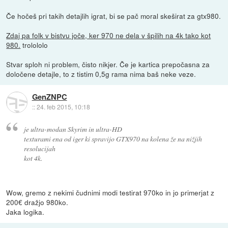
Če hočeš pri takih detajlih igrat, bi se pač moral skeširat za gtx980.
Zdaj pa folk v bistvu joče, ker 970 ne dela v špilih na 4k tako kot
980.
trolololo
Stvar sploh ni problem, čisto nikjer. Če je kartica prepočasna za
določene detajle, to z tistim 0,5g rama nima baš neke veze.
GenZNPC
::
24. feb 2015, 10:18
je ultra-modan Skyrim in ultra-HD
texturami ena od iger ki spravijo GTX970 na kolena že na nižjih
resolucijah
kot 4k.
Wow, gremo z nekimi čudnimi modi testirat 970ko in jo primerjat z
200€ dražjo 980ko.
Jaka logika.