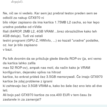
dogajal).
Ne, nič se ni vedelo. Kar sem jaz prebral testov preden sem se
odločil za nakup GTX970 ni
bilo nikjer zapisano da ima kartica 1.75MB L2 cacha, so kar lepo
uradne podatke od nVidie
filali (64ROP, 2MB L2, 4GB VRAM ...brez obrazložitve kako teh
4GB deluje). Tudi vsi ostali
testni programi (GPU-Z, HWInfo, ...) so kazali "uradne" podatke,
oz. kar je bilo zapisano
v bazi.
Pa folk dvomim da se pritožuje glede števila ROP-ov (ja, eni vemo
da kartica lahko zafila
max 52 ROP-ov), ampak nas moti, da način kako je VRAM
konfiguriran, dejansko vpliva na hitrost
kartice, ko enkrat prideš čez 3.5GB memorywall. Če imajo GTX970
kartice že zdaj probleme z igrami
ki zahtevajo čez 3.5GB VRAM-a, kako bo šele čez eno leto ali dve
leti.
Ali bojo pač GTX970 kartice za cca.400 EUR v tem času že
zastarele in za zamenjat?