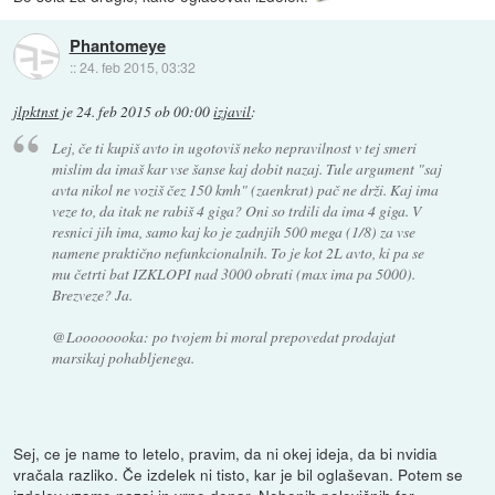
Phantomeye
::
24. feb 2015, 03:32
jlpktnst
je
24. feb 2015 ob 00:00
izjavil
:
Lej, če ti kupiš avto in ugotoviš neko nepravilnost v tej smeri
mislim da imaš kar vse šanse kaj dobit nazaj. Tule argument "saj
avta nikol ne voziš čez 150 kmh" (zaenkrat) pač ne drži. Kaj ima
veze to, da itak ne rabiš 4 giga? Oni so trdili da ima 4 giga. V
resnici jih ima, samo kaj ko je zadnjih 500 mega (1/8) za vse
namene praktično nefunkcionalnih. To je kot 2L avto, ki pa se
mu četrti bat IZKLOPI nad 3000 obrati (max ima pa 5000).
Brezveze? Ja.
@Loooooooka: po tvojem bi moral prepovedat prodajat
marsikaj pohabljenega.
Sej, ce je name to letelo, pravim, da ni okej ideja, da bi nvidia
vračala razliko. Če izdelek ni tisto, kar je bil oglaševan. Potem se