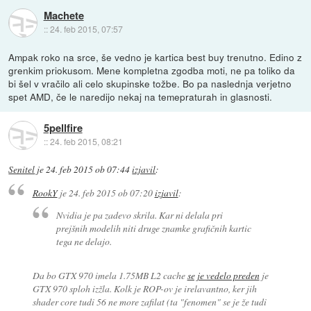
Machete
::
24. feb 2015, 07:57
Ampak roko na srce, še vedno je kartica best buy trenutno. Edino z
grenkim priokusom. Mene kompletna zgodba moti, ne pa toliko da
bi šel v vračilo ali celo skupinske tožbe. Bo pa naslednja verjetno
spet AMD, če le naredijo nekaj na temepraturah in glasnosti.
5pellfire
::
24. feb 2015, 08:21
Senitel
je
24. feb 2015 ob 07:44
izjavil
:
RookY
je
24. feb 2015 ob 07:20
izjavil
:
Nvidia je pa zadevo skrila. Kar ni delala pri
prejšnih modelih niti druge znamke grafičnih kartic
tega ne delajo.
Da bo GTX 970 imela 1.75MB L2 cache
se je vedelo preden
je
GTX 970 sploh izžla. Kolk je ROP-ov je irelavantno, ker jih
shader core tudi 56 ne more zafilat (ta "fenomen" se je že tudi