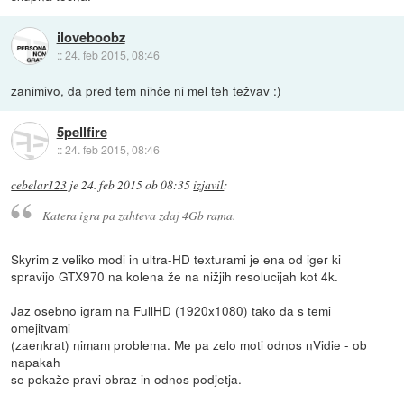
iloveboobz
::
24. feb 2015, 08:46
zanimivo, da pred tem nihče ni mel teh težvav :)
5pellfire
::
24. feb 2015, 08:46
cebelar123
je
24. feb 2015 ob 08:35
izjavil
:
Katera igra pa zahteva zdaj 4Gb rama.
Skyrim z veliko modi in ultra-HD texturami je ena od iger ki
spravijo GTX970 na kolena že na nižjih resolucijah kot 4k.
Jaz osebno igram na FullHD (1920x1080) tako da s temi
omejitvami
(zaenkrat) nimam problema. Me pa zelo moti odnos nVidie - ob
napakah
se pokaže pravi obraz in odnos podjetja.