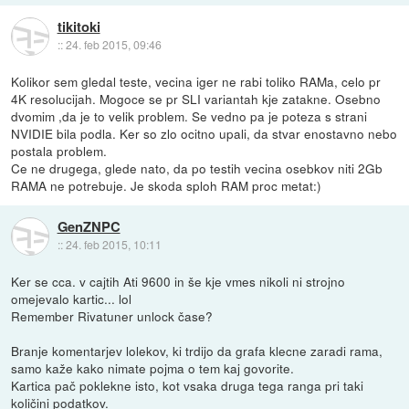
tikitoki
::
24. feb 2015, 09:46
Kolikor sem gledal teste, vecina iger ne rabi toliko RAMa, celo pr
4K resolucijah. Mogoce se pr SLI variantah kje zatakne. Osebno
dvomim ,da je to velik problem. Se vedno pa je poteza s strani
NVIDIE bila podla. Ker so zlo ocitno upali, da stvar enostavno nebo
postala problem.
Ce ne drugega, glede nato, da po testih vecina osebkov niti 2Gb
RAMA ne potrebuje. Je skoda sploh RAM proc metat:)
GenZNPC
::
24. feb 2015, 10:11
Ker se cca. v cajtih Ati 9600 in še kje vmes nikoli ni strojno
omejevalo kartic... lol
Remember Rivatuner unlock čase?
Branje komentarjev lolekov, ki trdijo da grafa klecne zaradi rama,
samo kaže kako nimate pojma o tem kaj govorite.
Kartica pač poklekne isto, kot vsaka druga tega ranga pri taki
količini podatkov.