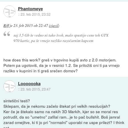
Phantomeye
::
23. feb 2015, 23:32
Riff
je
23. feb 2015 ob 22:47
izjavil
:
saj 3,5 Gb še vedno ni tako švoh, malo spustijo cene teh GTX
970 kartic, pa še vrnejo razliko razočarnim kupcem
how does this work? greš v trgovino kupiš avto z 2.0 motorjem.
Potem pa ugotoviš, da je v resnici 1.2. Se pritožiš oni ti pa vrnejo
razliko v kupnini in ti greš srečen domov?
Looooooka
::
23. feb 2015, 23:47
sintetični testi?
Sklepam, da je nekomu začelo štekat pri velkih resolucijah?
Ker če je štekalo samo na nekih 3D Markih, kjer so se moral res
potrudit, da so "umetno" zafilal ram...je to pač bullshit. Boš jamral
zarad omejitve, ki ti jo pri "normalni" uporabi ne uspe prilezt? I think
not.