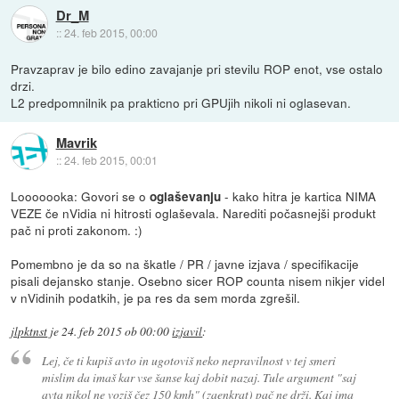
Dr_M
::
24. feb 2015, 00:00
Pravzaprav je bilo edino zavajanje pri stevilu ROP enot, vse ostalo
drzi.
L2 predpomnilnik pa prakticno pri GPUjih nikoli ni oglasevan.
Mavrik
::
24. feb 2015, 00:01
Looooooka: Govori se o
- kako hitra je kartica NIMA
oglaševanju
VEZE če nVidia ni hitrosti oglaševala. Narediti počasnejši produkt
pač ni proti zakonom. :)
Pomembno je da so na škatle / PR / javne izjava / specifikacije
pisali dejansko stanje. Osebno sicer ROP counta nisem nikjer videl
v nVidinih podatkih, je pa res da sem morda zgrešil.
jlpktnst
je
24. feb 2015 ob 00:00
izjavil
:
Lej, če ti kupiš avto in ugotoviš neko nepravilnost v tej smeri
mislim da imaš kar vse šanse kaj dobit nazaj. Tule argument "saj
avta nikol ne voziš čez 150 kmh" (zaenkrat) pač ne drži. Kaj ima