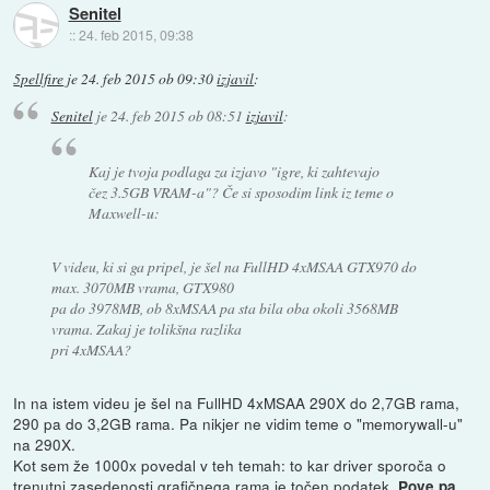
Senitel
::
24. feb 2015, 09:38
5pellfire
je
24. feb 2015 ob 09:30
izjavil
:
Senitel
je
24. feb 2015 ob 08:51
izjavil
:
Kaj je tvoja podlaga za izjavo "igre, ki zahtevajo
čez 3.5GB VRAM-a"? Če si sposodim link iz teme o
Maxwell-u:
V videu, ki si ga pripel, je šel na FullHD 4xMSAA GTX970 do
max. 3070MB vrama, GTX980
pa do 3978MB, ob 8xMSAA pa sta bila oba okoli 3568MB
vrama. Zakaj je tolikšna razlika
pri 4xMSAA?
In na istem videu je šel na FullHD 4xMSAA 290X do 2,7GB rama,
290 pa do 3,2GB rama. Pa nikjer ne vidim teme o "memorywall-u"
na 290X.
Kot sem že 1000x povedal v teh temah: to kar driver sporoča o
trenutni zasedenosti grafičnega rama je točen podatek.
Pove pa