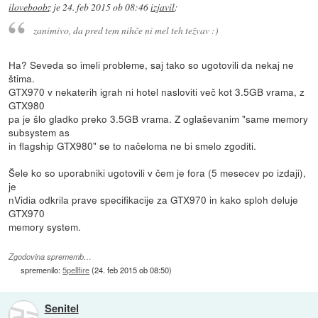
iloveboobz
je
24. feb 2015 ob 08:46
izjavil
:
zanimivo, da pred tem nihče ni mel teh težvav :)
Ha? Seveda so imeli probleme, saj tako so ugotovili da nekaj ne
štima.
GTX970 v nekaterih igrah ni hotel nasloviti več kot 3.5GB vrama, z
GTX980
pa je šlo gladko preko 3.5GB vrama. Z oglaševanim "same memory
subsystem as
in flagship GTX980" se to načeloma ne bi smelo zgoditi.
Šele ko so uporabniki ugotovili v čem je fora (5 mesecev po izdaji),
je
nVidia odkrila prave specifikacije za GTX970 in kako sploh deluje
GTX970
memory system.
Zgodovina sprememb…
spremenilo:
5pellfire
(
24. feb 2015 ob 08:50
)
Senitel