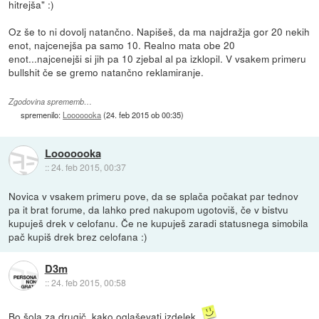
hitrejša" :)
Oz še to ni dovolj natančno. Napišeš, da ma najdražja gor 20 nekih
enot, najcenejša pa samo 10. Realno mata obe 20
enot...najcenejši si jih pa 10 zjebal al pa izklopil. V vsakem primeru
bullshit če se gremo natančno reklamiranje.
Zgodovina sprememb…
spremenilo:
Looooooka
(
24. feb 2015 ob 00:35
)
Looooooka
::
24. feb 2015, 00:37
Novica v vsakem primeru pove, da se splača počakat par tednov
pa it brat forume, da lahko pred nakupom ugotoviš, če v bistvu
kupuješ drek v celofanu. Če ne kupuješ zaradi statusnega simobila
pač kupiš drek brez celofana :)
D3m
::
24. feb 2015, 00:58
Bo šola za drugič, kako oglaševati izdelek.