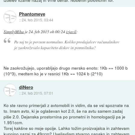
izdelev vzame nazaj in vrne denar. Nobenih polovičnih for.
Phantomeye
::
24. feb 2015, 03:44
SimplyMiha
je
24. feb 2015 ob 00:24
izjavil
:
Pa saj to je povsem normalno. Koliko prodajalcev računalnikov
je zaokroževalo kapaciteto diskov in pomnilnika?
Ne zaokrožujejo, uporabljajo drugo mersko enoto: 1Kb == 1000 b
(10^3), medtem ko je v resnici 1Kb == 1024 b (2^10)
diNero
::
24. feb 2015, 07:01
Ko ste ravno primerjali z avtomobili in vidim, da se vsi spoznate na
to. Imam avto, ki je oglaševan kot 2.0, še na avtu samem zadaj
piše 2.0. Dejanska prostornina po prometni in homologaciji pa je
1.951ccm.
Torej kakšne so moje opcije. Lahko tožim proizvajalca in zahtevam
kupnino nazaj za 49ccm? Uveljavljam stvarno napako in zahtevam