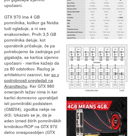
upočasni.
GTX 970 ima 4 GB
pomnilnika, kolikor ga Nvidia
tudi oglašuje, a ni ves
enakovreden. Prvih 3,5 GB
pomnilnika deluje, kot
uporabnik pričakuje, če pa
potrebujemo še zadnjega pol
gigabajta, se kartica izjemno
upočasni - meritve kažejo da
za 80 odstotkov. Razlog je
arhitekturni zasnovi, kar
so v
podrobnosti pregledali na
Anandtechu
. Ker GTX 980
omenjenih težav nima in ker
kartici domnevno uporabljati
isti pomnilniški podsistem
(GM204), zgodba nekje ne
drži. Izkazalo se je, da je
eden izmed štirih pomnilniških
krmilnikov/ROP na GTX 970
delno onesposobljen (GTX