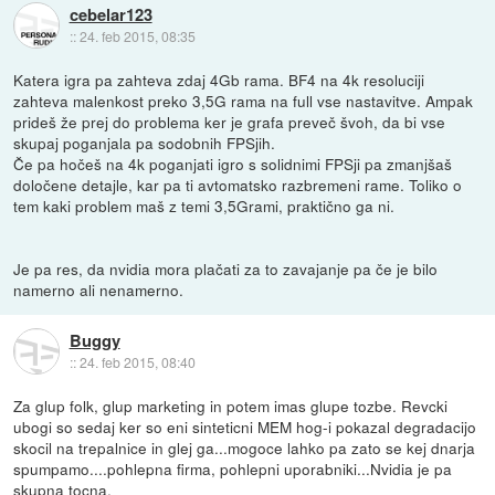
cebelar123
::
24. feb 2015, 08:35
Katera igra pa zahteva zdaj 4Gb rama. BF4 na 4k resoluciji
zahteva malenkost preko 3,5G rama na full vse nastavitve. Ampak
prideš že prej do problema ker je grafa preveč švoh, da bi vse
skupaj poganjala pa sodobnih FPSjih.
Če pa hočeš na 4k poganjati igro s solidnimi FPSji pa zmanjšaš
določene detajle, kar pa ti avtomatsko razbremeni rame. Toliko o
tem kaki problem maš z temi 3,5Grami, praktično ga ni.
Je pa res, da nvidia mora plačati za to zavajanje pa če je bilo
namerno ali nenamerno.
Buggy
::
24. feb 2015, 08:40
Za glup folk, glup marketing in potem imas glupe tozbe. Revcki
ubogi so sedaj ker so eni sinteticni MEM hog-i pokazal degradacijo
skocil na trepalnice in glej ga...mogoce lahko pa zato se kej dnarja
spumpamo....pohlepna firma, pohlepni uporabniki...Nvidia je pa
skupna tocna.