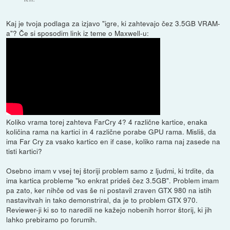
Kaj je tvoja podlaga za izjavo "igre, ki zahtevajo čez 3.5GB VRAM-
a"? Če si sposodim link iz teme o Maxwell-u:
Koliko vrama torej zahteva FarCry 4? 4 različne kartice, enaka
količina rama na kartici in 4 različne porabe GPU rama. Misliš, da
ima Far Cry za vsako kartico en if case, koliko rama naj zasede na
tisti kartici?
Osebno imam v vsej tej štoriji problem samo z ljudmi, ki trdite, da
ima kartica probleme "ko enkrat prideš čez 3.5GB". Problem imam
pa zato, ker nihče od vas še ni postavil zraven GTX 980 na istih
nastavitvah in tako demonstriral, da je to problem GTX 970.
Reviewer-ji ki so to naredili ne kažejo nobenih horror štorij, ki jih
lahko prebiramo po forumih.