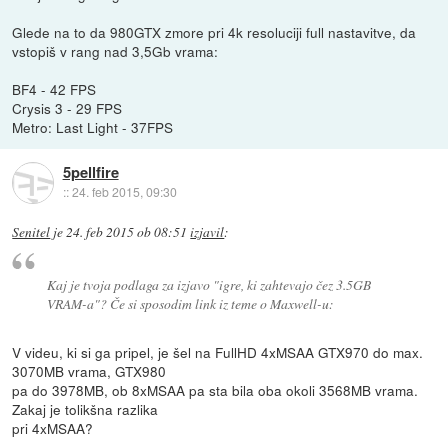
Glede na to da 980GTX zmore pri 4k resoluciji full nastavitve, da
vstopiš v rang nad 3,5Gb vrama:
BF4 - 42 FPS
Crysis 3 - 29 FPS
Metro: Last Light - 37FPS
5pellfire
::
24. feb 2015, 09:30
Senitel
je
24. feb 2015 ob 08:51
izjavil
:
Kaj je tvoja podlaga za izjavo "igre, ki zahtevajo čez 3.5GB
VRAM-a"? Če si sposodim link iz teme o Maxwell-u:
V videu, ki si ga pripel, je šel na FullHD 4xMSAA GTX970 do max.
3070MB vrama, GTX980
pa do 3978MB, ob 8xMSAA pa sta bila oba okoli 3568MB vrama.
Zakaj je tolikšna razlika
pri 4xMSAA?