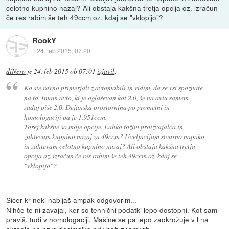
celotno kupnino nazaj? Ali obstaja kakšna tretja opcija oz. izračun
če res rabim še teh 49ccm oz. kdaj se "vklopijo"?
RookY
::
24. feb 2015, 07:20
diNero
je
24. feb 2015 ob 07:01
izjavil
:
Ko ste ravno primerjali z avtomobili in vidim, da se vsi spoznate
na to. Imam avto, ki je oglaševan kot 2.0, še na avtu samem
zadaj piše 2.0. Dejanska prostornina po prometni in
homologaciji pa je 1.951ccm.
Torej kakšne so moje opcije. Lahko tožim proizvajalca in
zahtevam kupnino nazaj za 49ccm? Uveljavljam stvarno napako
in zahtevam celotno kupnino nazaj? Ali obstaja kakšna tretja
opcija oz. izračun če res rabim še teh 49ccm oz. kdaj se
"vklopijo"?
Sicer kr neki nabijaš ampak odgovorim...
Nihče te ni zavajal, ker so tehnični podatki lepo dostopni. Kot sam
praviš, tudi v homologaciji. Mašine se pa lepo zaokrožuje v l na