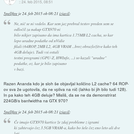
::
24. feb 2015, 08:51
5pellfire
je
24. feb 2015 ob 08:21
izjavil
:
Ne, nič se ni vedelo. Kar sem jaz prebral testov preden sem se
odločil za nakup GTX970 ni
bilo nikjer zapisano da ima kartica 1.75MB L2 cacha, so kar
lepo uradne podatke od nVidie
filali (64ROP, 2MB L2, 4GB VRAM ...brez obrazložitve kako teh
4GB deluje). Tudi vsi ostali
testni programi (GPU-Z, HWInfo, ...) so kazali "uradne"
podatke, oz. kar je bilo zapisano
v bazi.
Razen Ananda kdo je sloh še objavljal količino L2 cache? 64 ROP-
ov sva že ugotovila, da ne vpliva na nič (lahko bi jih bilo tudi 128).
In pa kako teh 4GB deluje? Misliš, da se ne da demonstrirat
224GB/s banfwidtha na GTX 970?
5pellfire
je
24. feb 2015 ob 08:21
izjavil
:
Če imajo GTX970 kartice že zdaj probleme z igrami
ki zahtevajo čez 3.5GB VRAM-a, kako bo šele čez eno leto ali dve
leti.