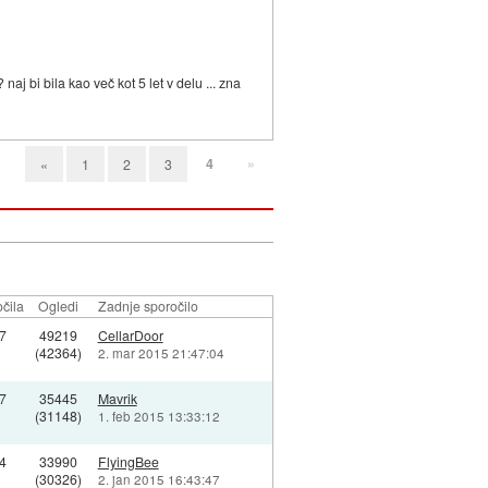
naj bi bila kao več kot 5 let v delu ... zna
4
»
«
1
2
3
čila
Ogledi
Zadnje sporočilo
7
49219
CellarDoor
(42364)
2. mar 2015 21:47:04
7
35445
Mavrik
(31148)
1. feb 2015 13:33:12
4
33990
FlyingBee
(30326)
2. jan 2015 16:43:47