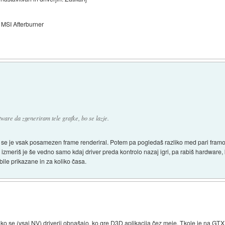
MSI Afterburner
ftware da zgeneriram tele grafke, bo se lazje.
a se je vsak posamezen frame renderiral. Potem pa pogledaš razliko med pari framov (1
 izmeriš je še vedno samo kdaj driver preda kontrolo nazaj igri, pa rabiš hardware, k
bile prikazane in za koliko časa.
ko se (vsaj NV) driverji obnašajo, ko gre D3D aplikacija čez meje. Tkole je na GTX