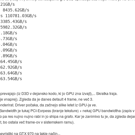
21GB/s

 8435.62GB/s

s 110781.03GB/s

3385.43GB/s

5982.32GB/s

.18GB/s

.73GB/s

.04GB/s

.09GB/s

.89GB/s

64.45GB/s

62.92GB/s

63.64GB/s

revajajo (iz D3D v dejansko kodo, ki jo GPU zna izvajt),... Skratka traja.
je vnaprej). Zgleda da je danes default 4 frame, ne več 3.
derirat. Driver počaka, da začnejo slike letet iz GPU-ja ve.
Bandwidth je tukaj PCI-Exrpess (branje teksture) + nekaj GPU bandwidtha (zapis v 
o pa res nujno nujno rabi in jo shipa na grafo. Kar je zanimivo tu je, da zgleda dejans
t, bo ostala več frame-ov v sistemskem ramu).
evristiki na GTX 970 na takle način...