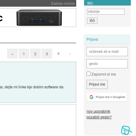
Išči:
Zadnje novice
Prijava
4
»
«
1
2
3
Zapomni si me
je, dejte mi linke kje dobim software da
nov uporabnik
pozabili geslo?