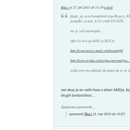
Blazz
je
27. feb 2015 ob 13:19
izjavil
:
fantje, jaz sem kontaktiral tega Roya iz A
ponudbo za tiste, ki bi vrnili 970 GTX.
me je zelo nasmejalo...
offer ki sem ga dobil za SLO je:
http://experience.amd.com/iwant4gb/
http://www.pcplus.si/strojna-oprema/gra...
sedaj sem mu odpisal, da upam da se ne de
vse skup je en velik hoax s strani AMDja, t
drugih bonbončkov....
Zgodovina sprememb…
spremenil:
Blazz
(
2. mar 2015 ob 10:27
)