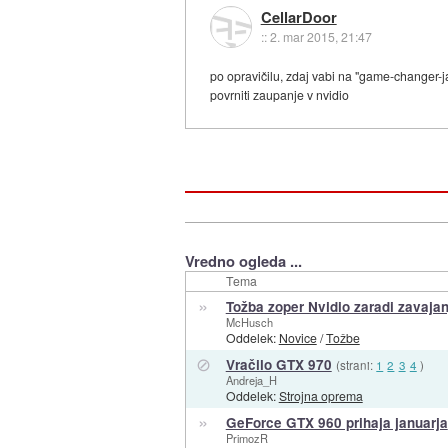
CellarDoor
::
2. mar 2015, 21:47
po opravičilu, zdaj vabi na "game-changer-
povrniti zaupanje v nvidio
Vredno ogleda ...
Tema
»
Tožba zoper Nvidio zaradi zavajan
McHusch
Oddelek:
Novice
/
Tožbe
⊘
Vračilo GTX 970
(strani:
1
2
3
4
)
Andreja_H
Oddelek:
Strojna oprema
»
GeForce GTX 960 prihaja januarja
PrimozR