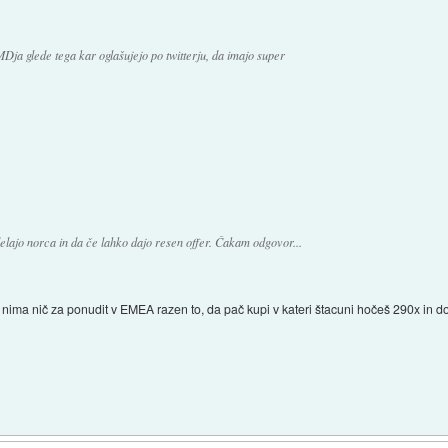
MDja glede tega kar oglašujejo po twitterju, da imajo super
lajo norca in da če lahko dajo resen offer. Čakam odgovor...
ip nima nič za ponudit v EMEA razen to, da pač kupi v kateri štacuni hočeš 290x in 