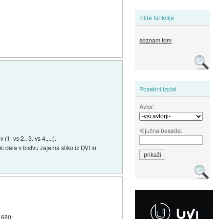
Hitre funkcije
seznam tem
Posebni izpisi
Avtor:
Ključna beseda:
. vs 2., 3. vs 4.,...).
i dela v bistvu zajema sliko iz DVI in
 680: