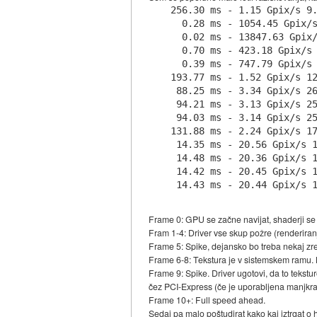
256.30 ms - 1.15 Gpix/s 9.
  0.28 ms - 1054.45 Gpix/s
  0.02 ms - 13847.63 Gpix/
  0.70 ms - 423.18 Gpix/s 
  0.39 ms - 747.79 Gpix/s 
193.77 ms - 1.52 Gpix/s 12
 88.25 ms - 3.34 Gpix/s 26
 94.21 ms - 3.13 Gpix/s 25
 94.03 ms - 3.14 Gpix/s 25
131.88 ms - 2.24 Gpix/s 17
 14.35 ms - 20.56 Gpix/s 1
 14.48 ms - 20.36 Gpix/s 1
 14.42 ms - 20.45 Gpix/s 1
Frame 0: GPU se začne navijat, shaderji se p
Fram 1-4: Driver vse skup požre (renderiran
Frame 5: Spike, dejansko bo treba nekaj zren
Frame 6-8: Tekstura je v sistemskem ramu. 
Frame 9: Spike. Driver ugotovi, da to tekstur
čez PCI-Express (če je uporabljena manjkra
Frame 10+: Full speed ahead.
Sedaj pa malo poštudirat kako kaj iztrgat o h