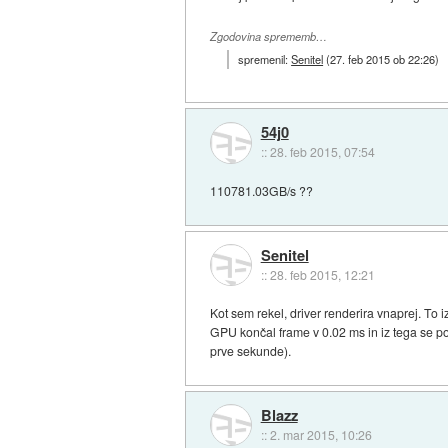
Zgodovina sprememb…
spremenil:
Senitel
(
27. feb 2015 ob 22:26
)
54j0
::
28. feb 2015, 07:54
110781.03GB/s ??
Senitel
::
28. feb 2015, 12:21
Kot sem rekel, driver renderira vnaprej. To 
GPU končal frame v 0.02 ms in iz tega se po
prve sekunde).
Blazz
::
2. mar 2015, 10:26