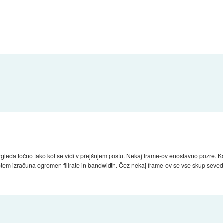
izgleda točno tako kot se vidi v prejšnjem postu. Nekaj frame-ov enostavno požre. Kar
tem izračuna ogromen fillrate in bandwidth. Čez nekaj frame-ov se vse skup seveda s