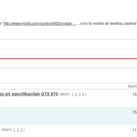
ja"
http://www.nvidia.com/content/M2G/made-...
... a bo to mobile ali desktop zadeva? 
Sporo
ja pri specifikacijah GTX 970
(strani:
1
2
3
4
)
15
15
(strani:
1
2
3
)
11