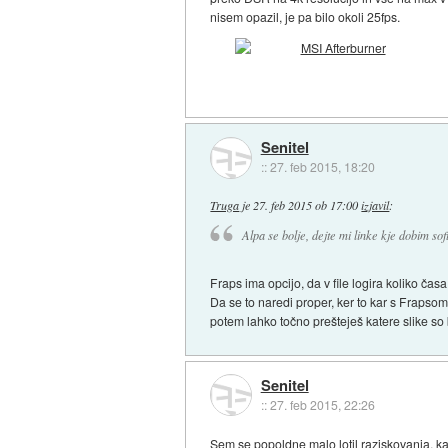
nisem opazil, je pa bilo okoli 25fps.
Senitel
::
27. feb 2015, 18:20
Truga
je
27. feb 2015 ob 17:00
izjavil
:
Alpa se bolje, dejte mi linke kje dobim so
Fraps ima opcijo, da v file logira koliko čas
Da se to naredi proper, ker to kar s Frapsom
potem lahko točno prešteješ katere slike so 
Senitel
::
27. feb 2015, 22:26
Sem se popoldne malo lotil raziskovanja, ka