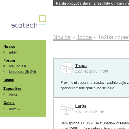
Kalshi omogoča stave na rezultate kliničnih pr
Novice
»
Tožbe
»
Tožba zoper 
Novice
arhiv
Forum
Truga
mali oglasi
::
27. feb 2015, 17:00
teme zadnjih 24h
Članki
Prov nic ni treba znat nastavt, zadnje cajte
zgeneriram tele grafke, bo se lazje.
Zaposlitve
brskaj
Ostalo
Lar3s
pravila
::
27. feb 2015, 18:11
Sem sprobal GTX970 še z Shadow of Mordo
preko DSR na 4k resolucijo in vse na max v n