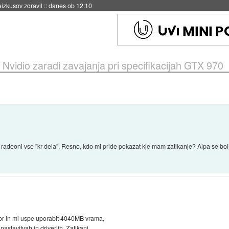
eizkusov zdravil
::
danes ob 12:10
Nvidio zaradi zavajanja pri specifikacijah GTX 970
 z radeoni vse "kr dela". Resno, kdo mi pride pokazat kje mam zatikanje? Alpa se bol
r in mi uspe uporabit 4040MB vrama,
astavitvah in driverjih. Zatikanj