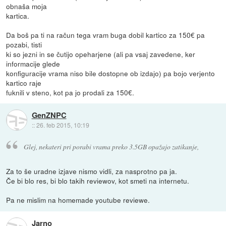
obnaša moja
kartica.
Da boš pa ti na račun tega vram buga dobil kartico za 150€ pa
pozabi, tisti
ki so jezni in se čutijo opeharjene (ali pa vsaj zavedene, ker
informacije glede
konfiguracije vrama niso bile dostopne ob izdajo) pa bojo verjento
kartico raje
fuknili v steno, kot pa jo prodali za 150€.
GenZNPC
::
26. feb 2015, 10:19
Glej, nekateri pri porabi vrama preko 3.5GB opažajo zatikanje,
Za to še uradne izjave nismo vidli, za nasprotno pa ja.
Če bi blo res, bi blo takih reviewov, kot smeti na internetu.
Pa ne mislim na homemade youtube reviewe.
Jarno