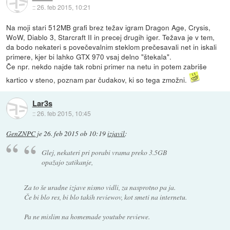
::
26. feb 2015, 10:21
Na moji stari 512MB grafi brez težav igram Dragon Age, Crysis,
WoW, Diablo 3, Starcraft II in precej drugih iger. Težava je v tem,
da bodo nekateri s povečevalnim steklom prečesavali net in iskali
primere, kjer bi lahko GTX 970 vsaj delno "štekala".
Če npr. nekdo najde tak robni primer na netu in potem zabriše
kartico v steno, poznam par čudakov, ki so tega zmožni.
Lar3s
::
26. feb 2015, 10:45
GenZNPC
je
26. feb 2015 ob 10:19
izjavil
:
Glej, nekateri pri porabi vrama preko 3.5GB
opažajo zatikanje,
Za to še uradne izjave nismo vidli, za nasprotno pa ja.
Če bi blo res, bi blo takih reviewov, kot smeti na internetu.
Pa ne mislim na homemade youtube reviewe.