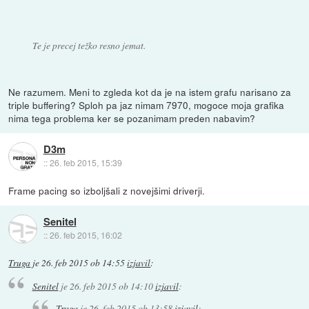
Te je precej težko resno jemat.
Ne razumem. Meni to zgleda kot da je na istem grafu narisano za
triple buffering? Sploh pa jaz nimam 7970, mogoce moja grafika
nima tega problema ker se pozanimam preden nabavim?
D3m
::
26. feb 2015, 15:39
Frame pacing so izboljšali z novejšimi driverji.
Senitel
::
26. feb 2015, 16:02
Truga
je
26. feb 2015 ob 14:55
izjavil
:
Senitel
je
26. feb 2015 ob 14:10
izjavil
:
Truga
je
26. feb 2015 ob 13:58
izjavil
: