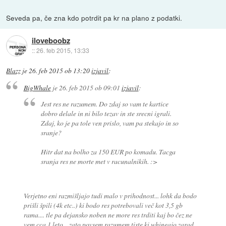
Seveda pa, če zna kdo potrdit pa kr na plano z podatki.
iloveboobz
::
26. feb 2015, 13:33
Blazz
je
26. feb 2015 ob 13:20
izjavil
:
BigWhale
je
26. feb 2015 ob 09:01
izjavil
:
Jest res ne razumem. Do zdaj so vam te kartice
dobro delale in ni bilo tezav in ste srecni igrali.
Zdaj, ko je pa tole ven prislo, vam pa stekajo in so
sranje?
Hitr dat na bolho za 150 EUR po komadu. Tacga
sranja res ne morte met v racunalnikih. :>
Verjetno eni razmišljajo tudi malo v prihodnost... lohk da bodo
prišli špili (4k etc..) ki bodo res potrebovali več kot 3,5 gb
rama.... tle pa dejansko noben ne more res trditi kaj bo čez ne
vem cca 1 leto... zato povsem razumem tiste ki whineajo zarad