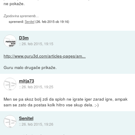
ne pokaže.
Zgodovina sprememb…
spremenil:
Senitel
(
26. feb 2015 ob 19:16
)
D3m
::
26. feb 2015, 19:15
http://www.guru3d.com/articles-pages/am...
Guru malo drugače prikaže.
mitja73
::
26. feb 2015, 19:25
Men se pa skoz bolj zdi da sploh ne igrate iger zarad igre, ampak
sam se zato da postas kolk hitro vse skup dela. ;-)
Senitel
::
26. feb 2015, 19:26