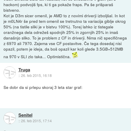
hackom) podvojiš fps, ki ti ga pokaže fraps. Pa še prišparaš
bistveno.
Kot je D3m sicer omenil, je AMD to z novimi driverji izboljšal. In kot
je m0LN4r še pred tem omenil se tretnutno ta variacija giblje okrog
50% (na tistile sliki je v bistvu 100%). Torej lahko iz tistegale
oranžnega dela odrežeš spodnjih 25% in zgornjih 25% in imaš
današnjo sliko. To je problem z CF in driverji. Nima nič specifičnega
z 6970 ali 7970. Zajema vse CF postavitve. Če tega dosedaj nisi
opazil, potem je ideja, da boš opazil kar koli glede 3.5GB+512MB
na 970 v SLI zlo taka... Optimistična.
Truga
::
26. feb 2015, 16:18
Se dobr da si prlepu skoraj 3 leta star graf:
Senitel
::
26. feb 2015, 17:14