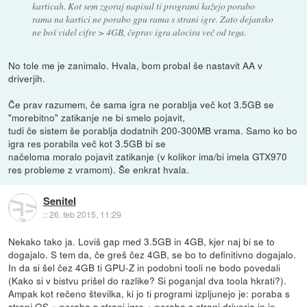
karticah. Kot sem zgoraj napisal ti programi kažejo porabo
rama na kartici ne porabo gpu rama s strani igre. Zato dejansko
ne boš videl cifre > 4GB, čeprav igra alocira več od tega.
No tole me je zanimalo. Hvala, bom probal še nastavit AA v
driverjih.
Če prav razumem, če sama igra ne porablja več kot 3.5GB se
"morebitno" zatikanje ne bi smelo pojavit,
tudi če sistem še porablja dodatnih 200-300MB vrama. Samo ko bo
igra res porabila več kot 3.5GB bi se
načeloma moralo pojavit zatikanje (v kolikor ima/bi imela GTX970
res probleme z vramom). Še enkrat hvala.
Senitel
::
26. feb 2015, 11:29
Nekako tako ja. Loviš gap med 3.5GB in 4GB, kjer naj bi se to
dogajalo. S tem da, če greš čez 4GB, se bo to definitivno dogajalo.
In da si šel čez 4GB ti GPU-Z in podobni tooli ne bodo povedali
(Kako si v bistvu prišel do razlike? Si poganjal dva toola hkrati?).
Ampak kot rečeno številka, ki jo ti programi izpljunejo je: poraba s
strani OS + poraba s strani igre + poraba s strani driverja in je