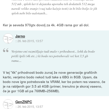
512 mb , sploh ker ti dejanska uporaba teh dodatnih 512 mega
naredi veliko sranje (vsaj tako kažejo testi) in bi bilo bolje če jih
sploh nebi bilo nalotanih...
Ker je seveda 970gtx dovolj za 4k. 4GB rama gor ali dol.
Jarno
::
26. feb 2015, 13:57
Verjetno eni razmišljajo tudi malo v prihodnost... lohk da bodo
prišli špili (4k etc..) ki bodo res potrebovali več kot 3,5 gb
rama....
V tej "4k" prihodnosti bodo zunaj že nove generacije grafičnih
kartic, verjetno bodo nekoč tudi take s 6BG in 8GB. Upam, da
bodo nove igre potrebovale ta VRAM, ker bo potem res vseeno, če
je na rabljenih gor 3.5 ali 4GB (primer, trenutno je skoraj vseeno,
če je gor 1GB ali pa 768MB+256MB).
GenZNPC
::
26. feb 2015, 13:57