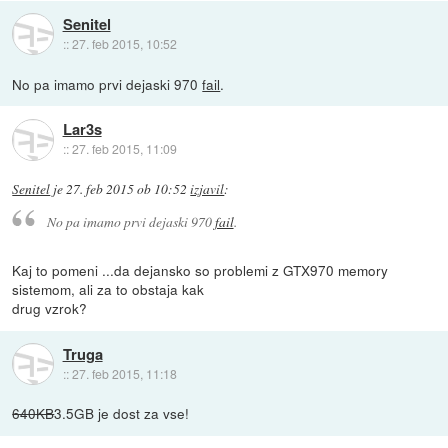
Senitel
::
27. feb 2015, 10:52
No pa imamo prvi dejaski 970
fail
.
Lar3s
::
27. feb 2015, 11:09
Senitel
je
27. feb 2015 ob 10:52
izjavil
:
No pa imamo prvi dejaski 970
fail
.
Kaj to pomeni ...da dejansko so problemi z GTX970 memory
sistemom, ali za to obstaja kak
drug vzrok?
Truga
::
27. feb 2015, 11:18
640KB
3.5GB je dost za vse!