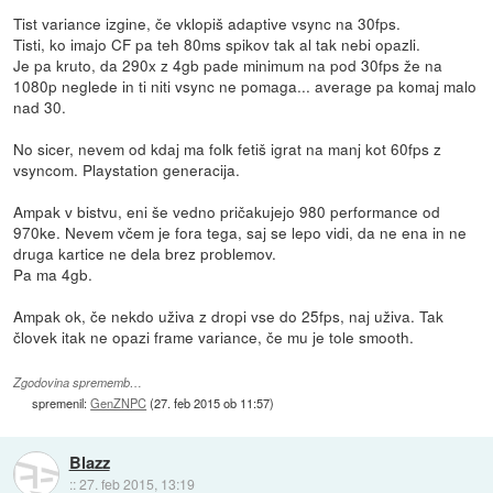
Tist variance izgine, če vklopiš adaptive vsync na 30fps.
Tisti, ko imajo CF pa teh 80ms spikov tak al tak nebi opazli.
Je pa kruto, da 290x z 4gb pade minimum na pod 30fps že na
1080p neglede in ti niti vsync ne pomaga... average pa komaj malo
nad 30.
No sicer, nevem od kdaj ma folk fetiš igrat na manj kot 60fps z
vsyncom. Playstation generacija.
Ampak v bistvu, eni še vedno pričakujejo 980 performance od
970ke. Nevem včem je fora tega, saj se lepo vidi, da ne ena in ne
druga kartice ne dela brez problemov.
Pa ma 4gb.
Ampak ok, če nekdo uživa z dropi vse do 25fps, naj uživa. Tak
človek itak ne opazi frame variance, če mu je tole smooth.
Zgodovina sprememb…
spremenil:
GenZNPC
(
27. feb 2015 ob 11:57
)
Blazz
::
27. feb 2015, 13:19