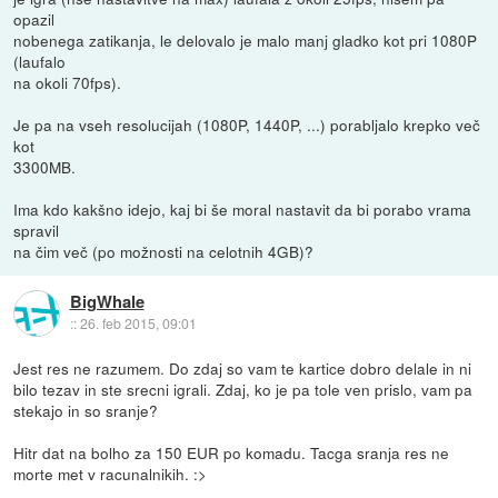
opazil
nobenega zatikanja, le delovalo je malo manj gladko kot pri 1080P
(laufalo
na okoli 70fps).
Je pa na vseh resolucijah (1080P, 1440P, ...) porabljalo krepko več
kot
3300MB.
Ima kdo kakšno idejo, kaj bi še moral nastavit da bi porabo vrama
spravil
na čim več (po možnosti na celotnih 4GB)?
BigWhale
::
26. feb 2015, 09:01
Jest res ne razumem. Do zdaj so vam te kartice dobro delale in ni
bilo tezav in ste srecni igrali. Zdaj, ko je pa tole ven prislo, vam pa
stekajo in so sranje?
Hitr dat na bolho za 150 EUR po komadu. Tacga sranja res ne
morte met v racunalnikih. :>