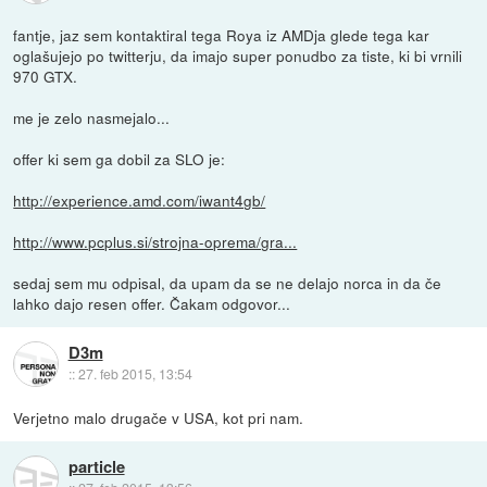
fantje, jaz sem kontaktiral tega Roya iz AMDja glede tega kar
oglašujejo po twitterju, da imajo super ponudbo za tiste, ki bi vrnili
970 GTX.
me je zelo nasmejalo...
offer ki sem ga dobil za SLO je:
http://experience.amd.com/iwant4gb/
http://www.pcplus.si/strojna-oprema/gra...
sedaj sem mu odpisal, da upam da se ne delajo norca in da če
lahko dajo resen offer. Čakam odgovor...
D3m
::
27. feb 2015, 13:54
Verjetno malo drugače v USA, kot pri nam.
particle