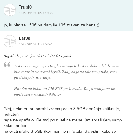
Trupl0
::
26. feb 2015, 09:08
jp, kupim za 150€ pa dam še 10€ zraven za benz ;)
Lar3s
::
26. feb 2015, 09:24
BigWhale
je
26. feb 2015 ob 09:01
izjavil
:
Jest res ne razumem. Do zdaj so vam te kartice dobro delale in ni
bilo tezav in ste srecni igrali. Zdaj, ko je pa tole ven prislo, vam
pa stekajo in so sranje?
Hitr dat na bolho za 150 EUR po komadu. Tacga sranja res ne
morte met v racunalnikih. :>
Glej, nekateri pri porabi vrama preko 3.5GB opažajo zatikanje,
nekateri
tega ne opažajo. Če tvoj post leti na mene, jaz sprašujem samo
kako kartico
naterati preko 3.5GB (ker meni je ni ratalo) da vidim kako se