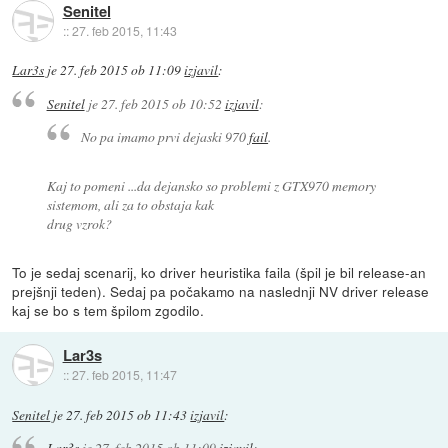
Senitel
::
27. feb 2015, 11:43
Lar3s
je
27. feb 2015 ob 11:09
izjavil
:
Senitel
je
27. feb 2015 ob 10:52
izjavil
:
No pa imamo prvi dejaski 970
fail
.
Kaj to pomeni ...da dejansko so problemi z GTX970 memory
sistemom, ali za to obstaja kak
drug vzrok?
To je sedaj scenarij, ko driver heuristika faila (špil je bil release-an
prejšnji teden). Sedaj pa počakamo na naslednji NV driver release
kaj se bo s tem špilom zgodilo.
Lar3s
::
27. feb 2015, 11:47
Senitel
je
27. feb 2015 ob 11:43
izjavil
:
Lar3s
je
27. feb 2015 ob 11:09
izjavil
: