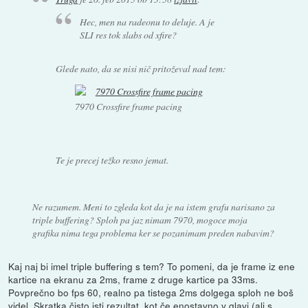
Hec, men na radeonu to deluje. A je
SLI res tok slabs od xfire?
Glede nato, da se nisi nič pritoževal nad tem:
7970 Crossfire frame pacing
Te je precej težko resno jemat.
Ne razumem. Meni to zgleda kot da je na istem grafu narisano za
triple buffering? Sploh pa jaz nimam 7970, mogoce moja
grafika nima tega problema ker se pozanimam preden nabavim?
Kaj naj bi imel triple buffering s tem? To pomeni, da je frame iz ene
kartice na ekranu za 2ms, frame z druge kartice pa 33ms.
Povprečno bo fps 60, realno pa tistega 2ms dolgega sploh ne boš
videl. Skratka čisto isti rezultat, kot če enostavno v glavi (ali s