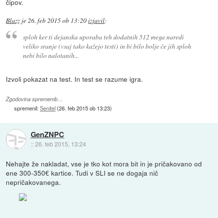
čipov.
Blazz
je
26. feb 2015 ob 13:20
izjavil
:
sploh ker ti dejanska uporaba teh dodatnih 512 mega naredi
veliko sranje (vsaj tako kažejo testi) in bi bilo bolje če jih sploh
nebi bilo nalotanih...
Izvoli pokazat na test. In test se razume igra.
Zgodovina sprememb…
spremenil:
Senitel
(
26. feb 2015 ob 13:23
)
GenZNPC
::
26. feb 2015, 13:24
Nehajte že nakladat, vse je tko kot mora bit in je pričakovano od
ene 300-350€ kartice. Tudi v SLI se ne dogaja nič
nepričakovanega.