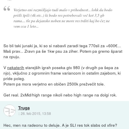
Verjetno eni razmišljajo tudi malo v prihodnost... lohk da bodo
prišli špili (4k etc..) ki bodo res potrebovali več kot 3,5 gb
rama.... tle pa dejansko noben ne more res trditi kaj bo čez ne
vem cca 1 leto...
So bli taki junaki ja, ki so si nabavli zaradi tega 770sli za +600€...
Maš prav... Zravn pa še 1kw psu za ziher. Potem pa gremo šparat
na cpuju.
V
nekaterih
starejših igrah poseka gtx 980 (v drugih pa šepa za
njo), vključno z ogromnim frame variancom in ostalim zajebom, ki
pride poleg.
Potem pa mora verjetno en običen 2500k prežvečit tole.
Get real. 2xMid/high range nikoli nebo high range na dolgi rok.
Truga
::
26. feb 2015, 13:58
Hec, men na radeonu to deluje. A je SLI res tok slabs od xfire?