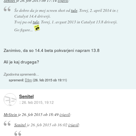
Senitel
je
26. feb 2015 ob 17:14
izjavil
:
Še dobro da je moj screen shot od
tule
. Torej, 2. april 2014 in z
Catalyst 14.4 driverji.
Tvoj pa od
tule
. Torej, 1. avgust 2013 in Catalyst 13.8 driverji.
Go figure...
Zanimivo, da so 14.4 beta pokvarjeni napram 13.8
Ali je kaj drugega?
Zgodovina sprememb…
spremenil:
D3m
(
26. feb 2015 ob 19:11
)
Senitel
::
26. feb 2015, 19:12
MrStein
je
26. feb 2015 ob 18:49
izjavil
:
Senitel
je
26. feb 2015 ob 16:02
izjavil
: