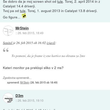
Še dobro da je moj screen shot od
tule
. Torej, 2. april 2014 in z
Catalyst 14.4 driverji.
Tvoj pa od
tule
. Torej, 1. avgust 2013 in Catalyst 13.8 driverji.
Go figure...
MrStein
::
26. feb 2015, 18:49
Senitel
je
26. feb 2015 ob 16:02
izjavil
:
To pomeni, da je frame iz ene kartice na ekranu za 2ms
Kateri monitor pa preklopi sliko v 2 ms?
Zgodovina sprememb…
spremenil:
MrStein
(
26. feb 2015 ob 18:49
)
D3m
::
26. feb 2015, 19:10