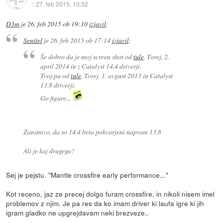
::
27. feb 2015, 10:32
D3m
je
26. feb 2015 ob 19:10
izjavil
:
Senitel
je
26. feb 2015 ob 17:14
izjavil
:
Še dobro da je moj screen shot od
tule
. Torej, 2.
april 2014 in z Catalyst 14.4 driverji.
Tvoj pa od
tule
. Torej, 1. avgust 2013 in Catalyst
13.8 driverji.
Go figure...
Zanimivo, da so 14.4 beta pokvarjeni napram 13.8
Ali je kaj drugega?
Sej je pejstu. "Mantle crossfire early performance..."
Kot receno, jaz ze precej dolgo furam crossfire, in nikoli nisem imel
problemov z njim. Je pa res da ko imam driver ki laufa igre ki jih
igram gladko ne upgrejdavam neki brezveze..