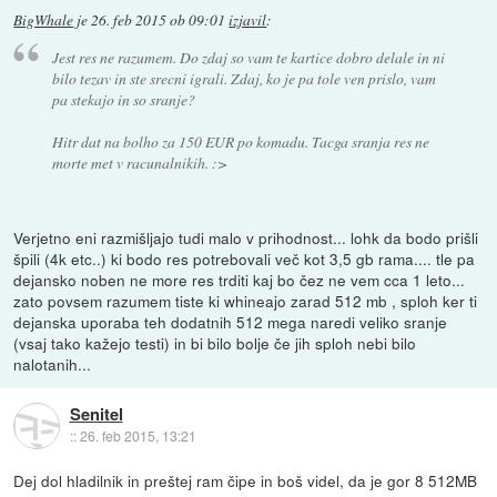
BigWhale
je
26. feb 2015 ob 09:01
izjavil
:
Jest res ne razumem. Do zdaj so vam te kartice dobro delale in ni
bilo tezav in ste srecni igrali. Zdaj, ko je pa tole ven prislo, vam
pa stekajo in so sranje?
Hitr dat na bolho za 150 EUR po komadu. Tacga sranja res ne
morte met v racunalnikih. :>
Verjetno eni razmišljajo tudi malo v prihodnost... lohk da bodo prišli
špili (4k etc..) ki bodo res potrebovali več kot 3,5 gb rama.... tle pa
dejansko noben ne more res trditi kaj bo čez ne vem cca 1 leto...
zato povsem razumem tiste ki whineajo zarad 512 mb , sploh ker ti
dejanska uporaba teh dodatnih 512 mega naredi veliko sranje
(vsaj tako kažejo testi) in bi bilo bolje če jih sploh nebi bilo
nalotanih...
Senitel
::
26. feb 2015, 13:21
Dej dol hladilnik in preštej ram čipe in boš videl, da je gor 8 512MB