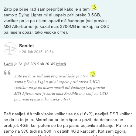
Zato pa bi se rad sam prepričal kako je s tem
samo z Dying Lights mi ni uspelo priti preko 3.5GB,
vkolikor pa je pa nisem opazil nič čudnega (saj pravim
MSI Afterburner je kazal max 3700MB in nekaj, na OSD
pa nisem opazil tako visoke cifre).
Senitel
::
26. feb 2015, 10:54
Lar3s
je
26. feb 2015 ob 10:45
izjavil
:
Zato pa bi se rad sam prepričal kako je s tem
samo z Dying Lights mi ni uspelo priti preko 3.5GB,
vkolikor pa je pa nisem opazil nič čudnega (saj pravim
MSI Afterburner je kazal max 3700MB in nekaj, na OSD
pa nisem opazil tako visoke cifre).
Pač naviješ AA tolk visoko kolikor se da (16x?), naviješ DSR kolikor
se da in to je to. Moraš pa pri tem športu pazit, da dejansko ne
prebiješ 4GB, ker potem se bo pa jasno pojavilo zatikanje. Pa to ne
samo na 970 tudi na 980 in ostalih 4GB karticah. Kot sem zgoraj