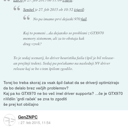
Senitel
je
27. feb 2015 ob 10:52
izjavil
:
No pa imamo prvi dejaski 970
fail
.
Kaj to pomeni ...da dejansko so problemi z GTX970
memory sistemom, ali za to obstaja kak
drug vzrok?
To je sedaj scenarij, ko driver heuristika faila (špil je bil release-
an prejšnji teden). Sedaj pa počakamo na naslednji NV driver
release kaj se bo s tem špilom zgodilo.
Torej bo treba skoraj za vsak špil čakat da se driverji optimizirajo
da bo delalo brez večjih problemov?
Kaj pa ko GTX970 ne bo več imel driver supporta? ...če je GTX970
nVidiin 'grdi raček' se zna to zgoditi
še prej kot običajno
GenZNPC
::
27. feb 2015, 11:54