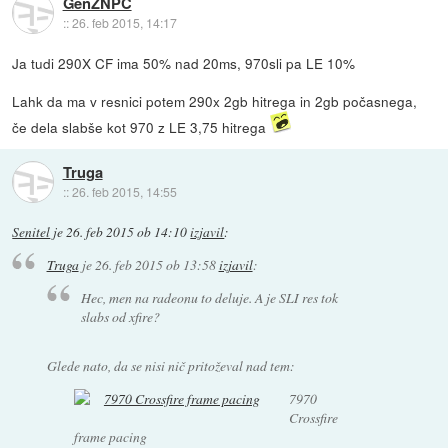
GenZNPC
::
26. feb 2015, 14:17
Ja tudi 290X CF ima 50% nad 20ms, 970sli pa LE 10%
Lahk da ma v resnici potem 290x 2gb hitrega in 2gb počasnega,
če dela slabše kot 970 z LE 3,75 hitrega
Truga
::
26. feb 2015, 14:55
Senitel
je
26. feb 2015 ob 14:10
izjavil
:
Truga
je
26. feb 2015 ob 13:58
izjavil
:
Hec, men na radeonu to deluje. A je SLI res tok
slabs od xfire?
Glede nato, da se nisi nič pritoževal nad tem:
7970
Crossfire
frame pacing