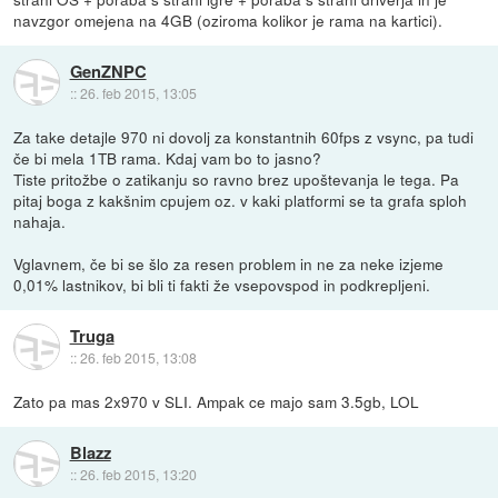
navzgor omejena na 4GB (oziroma kolikor je rama na kartici).
GenZNPC
::
26. feb 2015, 13:05
Za take detajle 970 ni dovolj za konstantnih 60fps z vsync, pa tudi
če bi mela 1TB rama. Kdaj vam bo to jasno?
Tiste pritožbe o zatikanju so ravno brez upoštevanja le tega. Pa
pitaj boga z kakšnim cpujem oz. v kaki platformi se ta grafa sploh
nahaja.
Vglavnem, če bi se šlo za resen problem in ne za neke izjeme
0,01% lastnikov, bi bli ti fakti že vsepovspod in podkrepljeni.
Truga
::
26. feb 2015, 13:08
Zato pa mas 2x970 v SLI. Ampak ce majo sam 3.5gb, LOL
Blazz
::
26. feb 2015, 13:20