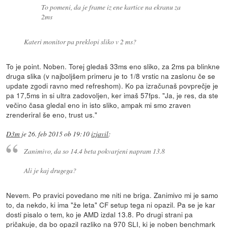
To pomeni, da je frame iz ene kartice na ekranu za
2ms
Kateri monitor pa preklopi sliko v 2 ms?
To je point. Noben. Torej gledaš 33ms eno sliko, za 2ms pa blinkne
druga slika (v najboljšem primeru je to 1/8 vrstic na zaslonu če se
update zgodi ravno med refreshom). Ko pa izračunaš povprečje je
pa 17,5ms in si ultra zadovoljen, ker imaš 57fps. "Ja, je res, da ste
večino časa gledal eno in isto sliko, ampak mi smo zraven
zrenderiral še eno, trust us."
D3m
je
26. feb 2015 ob 19:10
izjavil
:
Zanimivo, da so 14.4 beta pokvarjeni napram 13.8
Ali je kaj drugega?
Nevem. Po pravici povedano me niti ne briga. Zanimivo mi je samo
to, da nekdo, ki ima "že leta" CF setup tega ni opazil. Pa se je kar
dosti pisalo o tem, ko je AMD izdal 13.8. Po drugi strani pa
pričakuje, da bo opazil razliko na 970 SLI, ki je noben benchmark