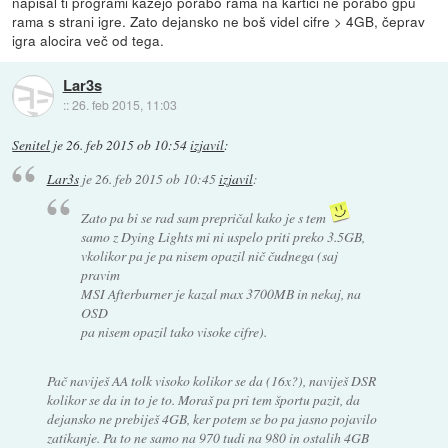
napisal ti programi kažejo porabo rama na kartici ne porabo gpu
rama s strani igre. Zato dejansko ne boš videl cifre > 4GB, čeprav
igra alocira več od tega.
Lar3s
::
26. feb 2015, 11:03
Senitel
je
26. feb 2015 ob 10:54
izjavil
:
Lar3s
je
26. feb 2015 ob 10:45
izjavil
:
Zato pa bi se rad sam prepričal kako je s tem
samo z Dying Lights mi ni uspelo priti preko 3.5GB,
vkolikor pa je pa nisem opazil nič čudnega (saj
pravim
MSI Afterburner je kazal max 3700MB in nekaj, na
OSD
pa nisem opazil tako visoke cifre).
Pač naviješ AA tolk visoko kolikor se da (16x?), naviješ DSR
kolikor se da in to je to. Moraš pa pri tem športu pazit, da
dejansko ne prebiješ 4GB, ker potem se bo pa jasno pojavilo
zatikanje. Pa to ne samo na 970 tudi na 980 in ostalih 4GB