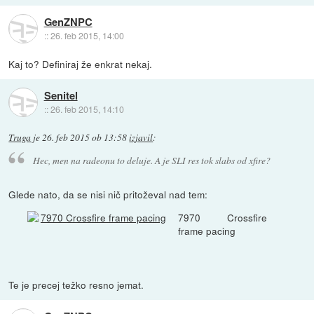
GenZNPC
::
26. feb 2015, 14:00
Kaj to? Definiraj že enkrat nekaj.
Senitel
::
26. feb 2015, 14:10
Truga
je
26. feb 2015 ob 13:58
izjavil
:
Hec, men na radeonu to deluje. A je SLI res tok slabs od xfire?
Glede nato, da se nisi nič pritoževal nad tem:
7970 Crossfire
frame pacing
Te je precej težko resno jemat.