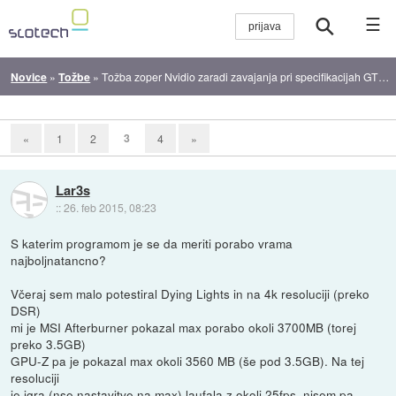
☰
Novice
»
Tožbe
»
Tožba zoper Nvidio zaradi zavajanja pri specifikacijah GTX 970
3
«
1
2
4
»
Lar3s
::
26. feb 2015, 08:23
S katerim programom je se da meriti porabo vrama
najboljnatancno?
Včeraj sem malo potestiral Dying Lights in na 4k resoluciji (preko
DSR)
mi je MSI Afterburner pokazal max porabo okoli 3700MB (torej
preko 3.5GB)
GPU-Z pa je pokazal max okoli 3560 MB (še pod 3.5GB). Na tej
resoluciji
je igra (nse nastavitve na max) laufala z okoli 25fps, nisem pa