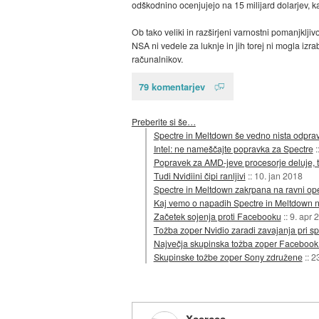
odškodnino ocenjujejo na 15 milijard dolarjev, k
Ob tako veliki in razširjeni varnostni pomanjkljiv
NSA ni vedele za luknje in jih torej ni mogla izr
računalnikov.
79 komentarjev
Preberite si še…
Spectre in Meltdown še vedno nista odpra
Intel: ne nameščajte popravka za Spectre
:
Popravek za AMD-jeve procesorje deluje, t
Tudi Nvidiini čipi ranljivi
::
10. jan 2018
Spectre in Meltdown zakrpana na ravni ope
Kaj vemo o napadih Spectre in Meltdown n
Začetek sojenja proti Facebooku
::
9. apr 
Tožba zoper Nvidio zaradi zavajanja pri s
Največja skupinska tožba zoper Facebook v
Skupinske tožbe zoper Sony združene
::
23
Xserces