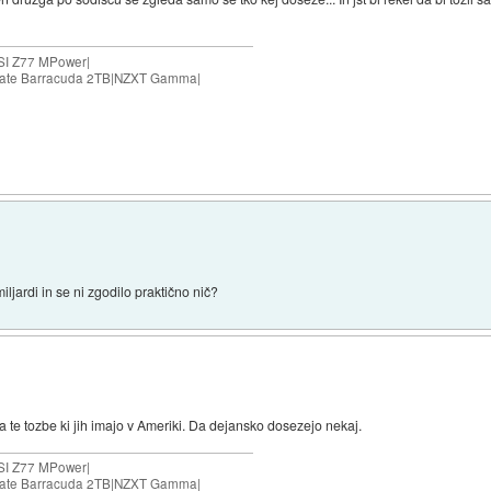
SI Z77 MPower|
agate Barracuda 2TB|NZXT Gamma|
iljardi in se ni zgodilo praktično nič?
 te tozbe ki jih imajo v Ameriki. Da dejansko dosezejo nekaj.
SI Z77 MPower|
agate Barracuda 2TB|NZXT Gamma|