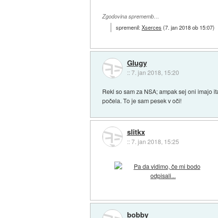
Zgodovina sprememb…
spremenil:
Xserces
(
7. jan 2018 ob 15:07
)
Glugy
::
7. jan 2018, 15:20
Rekl so sam za NSA; ampak sej oni imajo it
počela. To je sam pesek v oči!
slitkx
::
7. jan 2018, 15:25
bobby