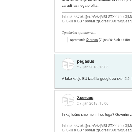
zaradi lastnega profita.
Intel i5-3570k @4.7GHz|MSI GTX 970 4G|M
G. Skill 8 GB 1600MHz|Corsair AX750|Se
Zgodovina sprememb…
spremenil:
Xserces
(
7. jan 2018 ob 14:59
)
pegasus
::
7. jan 2018, 15:05
A tako kot je EU iztožila google za skor 2.5 m
Xserces
::
7. jan 2018, 15:06
In kaj točno smo mel mi od tega? Govorim za
Intel i5-3570k @4.7GHz|MSI GTX 970 4G|M
G. Skill 8 GB 1600MHz|Corsair AX750|Se