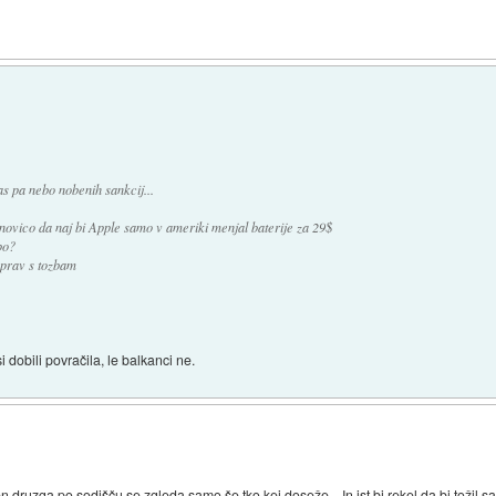
as pa nebo nobenih sankcij...
ovico da naj bi Apple samo v ameriki menjal baterije za 29$
bo?
prav s tozbam
i dobili povračila, le balkanci ne.
 druzga po sodišču se zgleda samo še tko kej doseže... In jst bi rekel da bi tožil sa