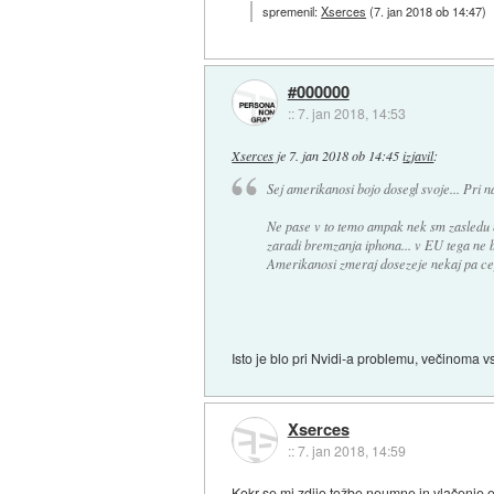
spremenil:
Xserces
(
7. jan 2018 ob 14:47
)
#000000
::
7. jan 2018, 14:53
Xserces
je
7. jan 2018 ob 14:45
izjavil
:
Sej amerikanosi bojo dosegl svoje... Pri n
Ne pase v to temo ampak nek sm zasledu n
zaradi bremzanja iphona... v EU tega ne 
Amerikanosi zmeraj dosezeje nekaj pa ce
Isto je blo pri Nvidi-a problemu, večinoma vs
Xserces
::
7. jan 2018, 14:59
Kokr se mi zdijo tožbe neumne in vlačenje en