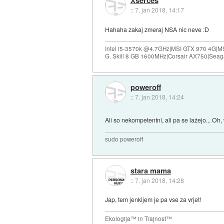
::
7. jan 2018, 14:17
Hahaha zakaj zmeraj NSA nic neve :D
Intel i5-3570k @4.7GHz|MSI GTX 970 4G|M
G. Skill 8 GB 1600MHz|Corsair AX750|Se
poweroff
::
7. jan 2018, 14:24
Ali so nekompetentni, ali pa se lažejo... Oh,
sudo poweroff
stara mama
::
7. jan 2018, 14:28
Jap, tem jenkijem je pa vse za vrjet!
Ekologija™ in Trajnost™