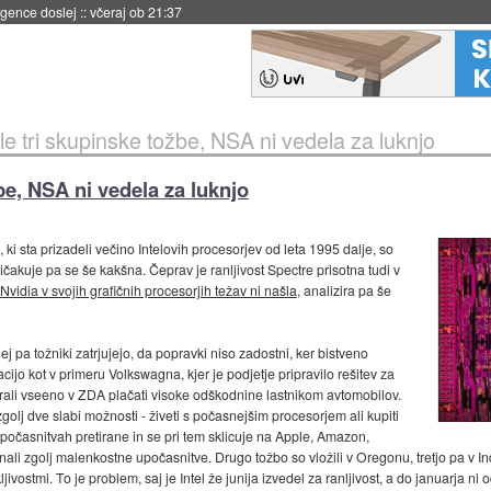
 umetne inteligence
::
včeraj ob 21:23
ele tri skupinske tožbe, NSA ni vedela za luknjo
žbe, NSA ni vedela za luknjo
 ki sta prizadeli večino Intelovih procesorjev od leta 1995 dalje, so
ričakuje pa se še kakšna. Čeprav je ranljivost Spectre prisotna tudi v
vidia v svojih grafičnih procesorjih težav ni našla
, analizira pa še
ej pa tožniki zatrjujejo, da popravki niso zadostni, ker bistveno
o kot v primeru Volkswagna, kjer je podjetje pripravilo rešitev za
morali vseeno v ZDA plačati visoke odškodnine lastnikom avtomobilov.
zgolj dve slabi možnosti - živeti s počasnejšim procesorjem ali kupiti
počasnitvah pretirane in se pri tem sklicuje na Apple, Amazon,
znali zgolj malenkostne upočasnitve. Drugo tožbo so vložili v Oregonu, tretjo pa v In
vostmi. To je problem, saj je Intel že junija izvedel za ranljivost, a do januarja ni