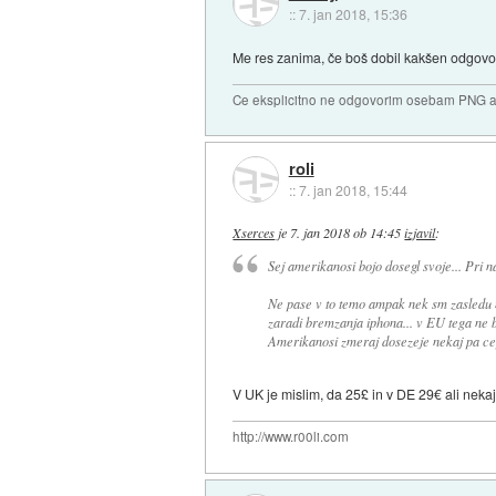
::
7. jan 2018, 15:36
Me res zanima, če boš dobil kakšen odgovo
Ce eksplicitno ne odgovorim osebam PNG ali
roli
::
7. jan 2018, 15:44
Xserces
je
7. jan 2018 ob 14:45
izjavil
:
Sej amerikanosi bojo dosegl svoje... Pri n
Ne pase v to temo ampak nek sm zasledu n
zaradi bremzanja iphona... v EU tega ne 
Amerikanosi zmeraj dosezeje nekaj pa ce
V UK je mislim, da 25£ in v DE 29€ ali neka
http://www.r00li.com