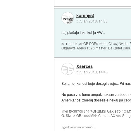
korenje3
::
7. jan 2018, 14:33
naj plačajo tako kot je VW...
i9-12900k; 32GB DDR5-6000 CL36; Nvidia R
Gigabyte Aorus z690 master; Be Quiet Dar
Xserces
::
7. jan 2018, 14:45
Sej amerikanosi bojo dosegl svoje... Pri nas
Ne pase v to temo ampak nek sm zasledu nov
Amerikanosi zmeraj dosezeje nekaj pa cep
Intel i5-3570k @4.7GHz|MSI GTX 970 4G|M
G. Skill 8 GB 1600MHz|Corsair AX750|Se
Zgodovina sprememb…