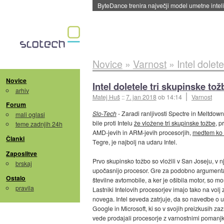
Spletne strani začele streči oglase za agente
Novice
»
Varnost
»
Intel dolet
Novice
Intel doletele tri skupinske to
arhiv
Matej Huš
::
7. jan 2018
ob 14:14
Varnost
Forum
Slo-Tech
- Zaradi ranljivosti Spectre in Meltdown,
mali oglasi
bile proti Intelu
že vložene tri skupinske tožbe
, p
teme zadnjih 24h
AMD-jevih in ARM-jevih procesorjih,
medtem ko N
Članki
Tegre, je najbolj na udaru Intel.
Zaposlitve
Prvo skupinsko tožbo so vložili v San Joseju, v nj
brskaj
upočasnijo procesor. Gre za podobno argumentacij
Ostalo
številne avtomobile, a ker je ošibila motor, so 
pravila
Lastniki Intelovih procesorjev imajo tako na volj 
novega. Intel seveda zatrjuje, da so navedbe o u
Google in Microsoft, ki so v svojih preizkusih za
vede prodajali procesorje z varnostnimi pomanjklji