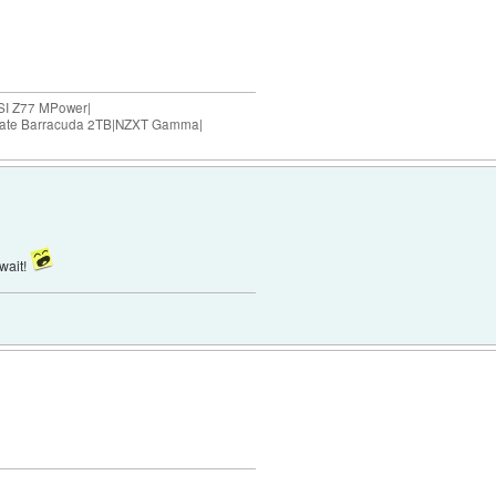
SI Z77 MPower|
agate Barracuda 2TB|NZXT Gamma|
 wait!