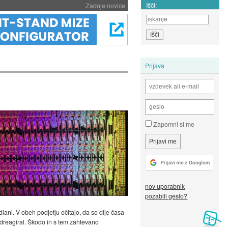
Išči:
Zadnje novice
Prijava
Zapomni si me
nov uporabnik
pozabili geslo?
diani. V obeh podjetju očitajo, da so dlje časa
 odreagiral. Škodo in s tem zahtevano