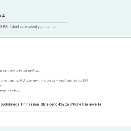
r :D
 PR,..I dont care about your opinion.
as pa nebo nobenih sankcij...
ovico da naj bi Apple samo v ameriki menjal baterije za 29$
bo?
prav s tozbam
j podobnega. Pri nas ima iStyle ceno 43€ za iPhone 6 in novejše.