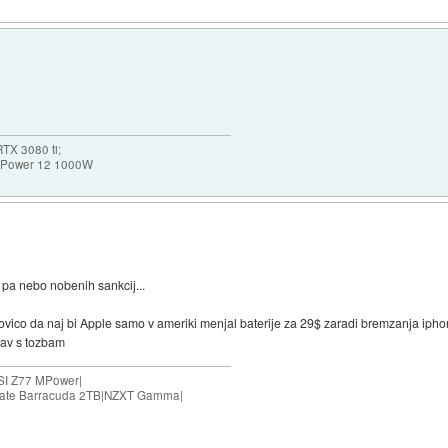
TX 3080 ti;
k Power 12 1000W
 pa nebo nobenih sankcij...
ico da naj bi Apple samo v ameriki menjal baterije za 29$ zaradi bremzanja ipho
rav s tozbam
SI Z77 MPower|
agate Barracuda 2TB|NZXT Gamma|