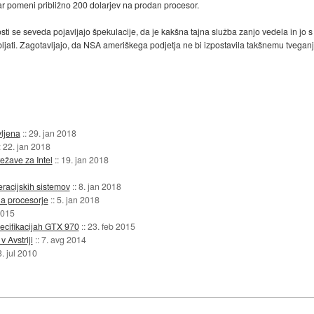
ar pomeni približno 200 dolarjev na prodan procesor.
osti se seveda pojavljajo špekulacije, da je kakšna tajna služba zanjo vedela in jo s
abljati. Zagotavljajo, da NSA ameriškega podjetja ne bi izpostavila takšnemu tveganj
vljena
::
29. jan 2018
:
22. jan 2018
ežave za Intel
::
19. jan 2018
racijskih sistemov
::
8. jan 2018
a procesorje
::
5. jan 2018
2015
pecifikacijah GTX 970
::
23. feb 2015
 Avstriji
::
7. avg 2014
. jul 2010