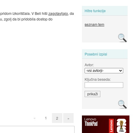
Hitre funkcije
 pridom izkoriščala. V Beli hiši
zagotavljajo
, da
u, zgolj da bi pridobila dostop do
seznam tem
Posebni izpisi
Avtor:
Ključna beseda:
«
1
2
»