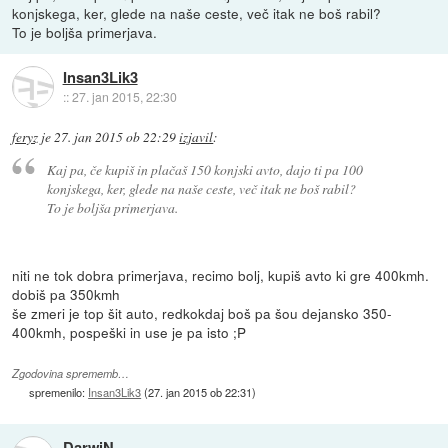
konjskega, ker, glede na naše ceste, več itak ne boš rabil?
To je boljša primerjava.
Insan3Lik3
::
27. jan 2015, 22:30
feryz
je
27. jan 2015 ob 22:29
izjavil
:
Kaj pa, če kupiš in plačaš 150 konjski avto, dajo ti pa 100
konjskega, ker, glede na naše ceste, več itak ne boš rabil?
To je boljša primerjava.
niti ne tok dobra primerjava, recimo bolj, kupiš avto ki gre 400kmh.
dobiš pa 350kmh
še zmeri je top šit auto, redkokdaj boš pa šou dejansko 350-
400kmh, pospeški in use je pa isto ;P
Zgodovina sprememb…
spremenilo:
Insan3Lik3
(
27. jan 2015 ob 22:31
)
DarwiN