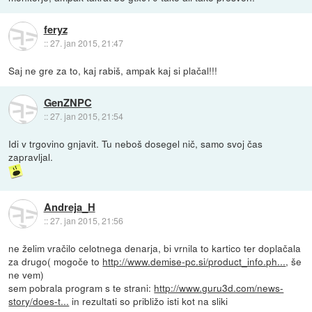
feryz
::
27. jan 2015, 21:47
Saj ne gre za to, kaj rabiš, ampak kaj si plačal!!!
GenZNPC
::
27. jan 2015, 21:54
Idi v trgovino gnjavit. Tu neboš dosegel nič, samo svoj čas
zapravljal.
Andreja_H
::
27. jan 2015, 21:56
ne želim vračilo celotnega denarja, bi vrnila to kartico ter doplačala
za drugo( mogoče to
http://www.demise-pc.si/product_info.ph...
, še
ne vem)
sem pobrala program s te strani:
http://www.guru3d.com/news-
story/does-t...
in rezultati so približo isti kot na sliki