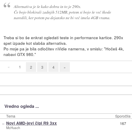
Alternativa je še kako dobra in to je 290x.
Če bojo blokirali zadnjih 512MB, potem si bojo še več škode
naredili, ker potem pa dejansko ne bi več imela 4GB vrama.
Treba si bo še enkrat ogledati teste in performance kartice. 290x
spet izpade kot slabša alternativa.
Po moje pa je bila odločitev nVidie namerna, v smislu: "Hočeš 4k,
nabavi GTX 980."
«
1
2
3
4
»
Vredno ogleda ...
Tema
Sporočila
»
Novi AMD-jevi čipi R9 3xx
167
McHusch