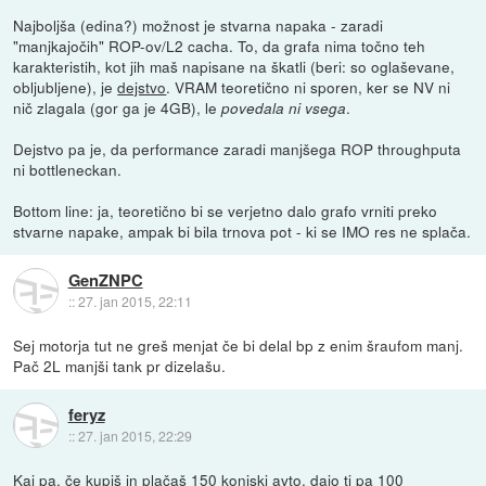
Najboljša (edina?) možnost je stvarna napaka - zaradi
"manjkajočih" ROP-ov/L2 cacha. To, da grafa nima točno teh
karakteristih, kot jih maš napisane na škatli (beri: so oglaševane,
obljubljene), je
dejstvo
. VRAM teoretično ni sporen, ker se NV ni
nič zlagala (gor ga je 4GB), le
.
povedala ni vsega
Dejstvo pa je, da performance zaradi manjšega ROP throughputa
ni bottleneckan.
Bottom line: ja, teoretično bi se verjetno dalo grafo vrniti preko
stvarne napake, ampak bi bila trnova pot - ki se IMO res ne splača.
GenZNPC
::
27. jan 2015, 22:11
Sej motorja tut ne greš menjat če bi delal bp z enim šraufom manj.
Pač 2L manjši tank pr dizelašu.
feryz
::
27. jan 2015, 22:29
Kaj pa, če kupiš in plačaš 150 konjski avto, dajo ti pa 100