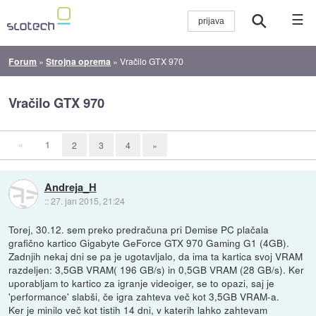
☰
Forum
»
Strojna oprema
»
Vračilo GTX 970
Vračilo GTX 970
«
1
2
3
4
»
Andreja_H
::
27. jan 2015, 21:24
Torej, 30.12. sem preko predračuna pri Demise PC plačala
grafično kartico Gigabyte GeForce GTX 970 Gaming G1 (4GB).
Zadnjih nekaj dni se pa je ugotavljalo, da ima ta kartica svoj VRAM
razdeljen: 3,5GB VRAM( 196 GB/s) in 0,5GB VRAM (28 GB/s). Ker
uporabljam to kartico za igranje videoiger, se to opazi, saj je
'performance' slabši, če igra zahteva več kot 3,5GB VRAM-a.
Ker je minilo več kot tistih 14 dni, v katerih lahko zahtevam