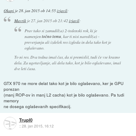
Okapi
je
28. jan 2015 ob 14:55
izjavil
:
Mavrik
je
27. jan 2015 ob 21:42
izjavil
:
Prav tako si zamudil(a) 2-tedenski rok, ki je
namenjen
točno temu
, kar ti nisi naredil(a) -
preverjanju ali izdelek res izgleda in dela tako kot je
oglaševano.
To ni res. Dva tedna imaš čas, da si premisliš, tudi če vse krasno
dela. Za ugotavljanje, ali dela tako, kot je bilo oglaševano, imaš
dve leti časa.
GTX 970 ne more delat tako kot je bilo oglaševano, ker je GPU
porezan
(manj ROP-ov in manj L2 cacha) kot je bilo oglaševano. Pa tudi
memory
ne dosega oglaševanih specifikacij.
Trupl0
::
28. jan 2015, 16:12