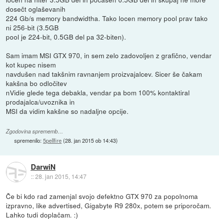
dosečt oglaševanih
224 Gb/s memory bandwidtha. Tako locen memory pool prav tako
ni 256-bit (3.5GB
pool je 224-bit, 0.5GB del pa 32-biten).
Sam imam MSI GTX 970, in sem zelo zadovoljen z grafično, vendar
kot kupec nisem
navdušen nad takšnim ravnanjem proizvajalcev. Sicer še čakam
kakšna bo odločitev
nVidie glede tega debakla, vendar pa bom 100% kontaktiral
prodajalca/uvoznika in
MSI da vidim kakšne so nadaljne opcije.
Zgodovina sprememb…
spremenilo:
5pellfire
(
28. jan 2015 ob 14:43
)
DarwiN
::
28. jan 2015, 14:47
Če bi kdo rad zamenjal svojo defektno GTX 970 za popolnoma
izpravno, like advertised, Gigabyte R9 280x, potem se priporočam.
Lahko tudi doplačam. :)