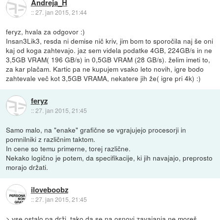
Andreja_H
::
27. jan 2015, 21:44
feryz, hvala za odgovor :)
Insan3Lik3, resda ni demise nič kriv, jim bom to sporočila naj še oni
kaj od koga zahtevajo. jaz sem videla podatke 4GB, 224GB/s in ne
3,5GB VRAM( 196 GB/s) in 0,5GB VRAM (28 GB/s). želim imeti to,
za kar plačam. Kartic pa ne kupujem vsako leto novih, igre bodo
zahtevale več kot 3,5GB VRAMA, nekatere jih že( igre pri 4k) :)
feryz
::
27. jan 2015, 21:45
Samo malo, na "enake" grafične se vgrajujejo procesorji in
pomnilniki z različnim taktom.
In cene so temu primerne, torej različne.
Nekako logično je potem, da specifikacije, ki jih navajajo, preprosto
morajo držati.
iloveboobz
::
27. jan 2015, 21:45
> vse ostalo pa drži, tako da se na osnovi zavajanja ne moreš