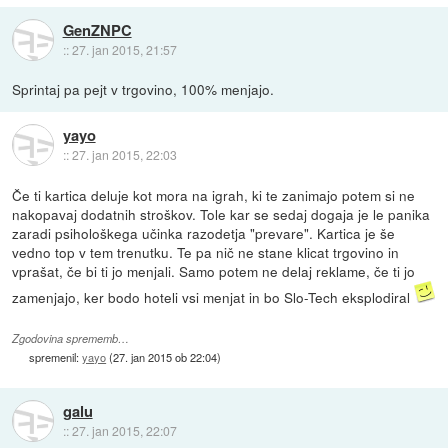
GenZNPC
::
27. jan 2015, 21:57
Sprintaj pa pejt v trgovino, 100% menjajo.
yayo
::
27. jan 2015, 22:03
Če ti kartica deluje kot mora na igrah, ki te zanimajo potem si ne
nakopavaj dodatnih stroškov. Tole kar se sedaj dogaja je le panika
zaradi psihološkega učinka razodetja "prevare". Kartica je še
vedno top v tem trenutku. Te pa nič ne stane klicat trgovino in
vprašat, če bi ti jo menjali. Samo potem ne delaj reklame, če ti jo
zamenjajo, ker bodo hoteli vsi menjat in bo Slo-Tech eksplodiral
Zgodovina sprememb…
spremenil:
yayo
(
27. jan 2015 ob 22:04
)
galu
::
27. jan 2015, 22:07