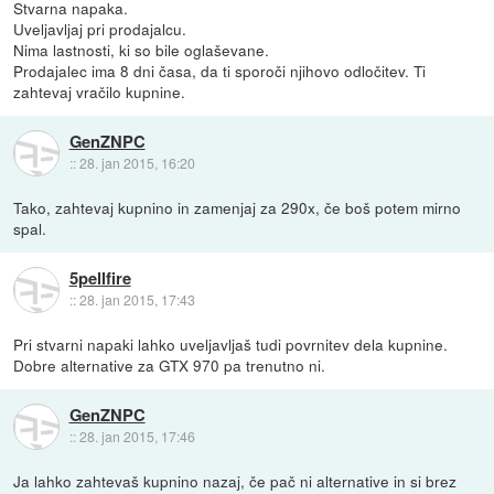
Stvarna napaka.
Uveljavljaj pri prodajalcu.
Nima lastnosti, ki so bile oglaševane.
Prodajalec ima 8 dni časa, da ti sporoči njihovo odločitev. Ti
zahtevaj vračilo kupnine.
GenZNPC
::
28. jan 2015, 16:20
Tako, zahtevaj kupnino in zamenjaj za 290x, če boš potem mirno
spal.
5pellfire
::
28. jan 2015, 17:43
Pri stvarni napaki lahko uveljavljaš tudi povrnitev dela kupnine.
Dobre alternative za GTX 970 pa trenutno ni.
GenZNPC
::
28. jan 2015, 17:46
Ja lahko zahtevaš kupnino nazaj, če pač ni alternative in si brez