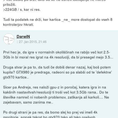
pritožiti.
>224GB / s, kar ni res.
Tudi ta podatek ne drži, ker kartica _ne_ more dostopat do vseh 8
kontrolerjov hkrati.
DarwiN
::
27. jan 2015, 21:46
Prvi hec je, da igre v normalnih okoliščinah ne rabijo več kot 2.5-
3Gb in bi moral res igrat na 4k resoluciji, da bi presegel mejo 3.5...
Druga stvar je pa to, da tudi če dobiš denar nazaj, kaj boš potem
kupila? GTX980 je predraga, radeoni so pa slabši od te 'defektne'
gtx970 kartice..
Sicer pa Andreja, res naloži gpu-z in poročaj, katera igra in na
kakšnih nastavitvah/resoluciji ti troši več kot 3.5Gb rama.. Do te
številke namreč ni nobenih problemov, zatikanja ali karkoli.... Ne
zajebavam, samo zanima me..
Po drugi strani je pa res, da bomo slej ko prej vsi imeli 4k
monitorje, ampak takrat bo gtx970 tako ali tako prešvoh.