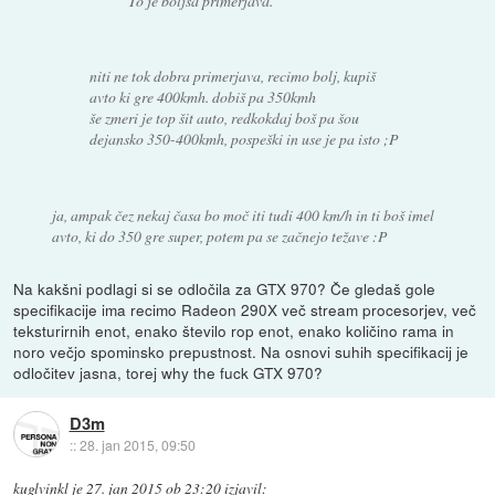
To je boljša primerjava.
niti ne tok dobra primerjava, recimo bolj, kupiš
avto ki gre 400kmh. dobiš pa 350kmh
še zmeri je top šit auto, redkokdaj boš pa šou
dejansko 350-400kmh, pospeški in use je pa isto ;P
ja, ampak čez nekaj časa bo moč iti tudi 400 km/h in ti boš imel
avto, ki do 350 gre super, potem pa se začnejo težave :P
Na kakšni podlagi si se odločila za GTX 970? Če gledaš gole
specifikacije ima recimo Radeon 290X več stream procesorjev, več
teksturirnih enot, enako število rop enot, enako količino rama in
noro večjo spominsko prepustnost. Na osnovi suhih specifikacij je
odločitev jasna, torej why the fuck GTX 970?
D3m
::
28. jan 2015, 09:50
kuglvinkl
je
27. jan 2015 ob 23:20
izjavil
: