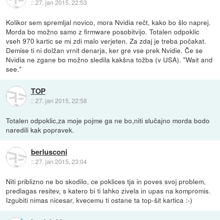
::
27. jan 2015, 22:53
Kolikor sem spremljal novico, mora Nvidia rečt, kako bo šlo naprej.
Morda bo možno samo z firmware posobitvijo. Totalen odpoklic
vseh 970 kartic se mi zdi malo verjeten. Za zdaj je treba počakat.
Demise ti ni dolžan vrnit denarja, ker gre vse prek Nvidie. Če se
Nvidia ne zgane bo možno sledila kakšna tožba (v USA). "Wait and
see."
TOP
::
27. jan 2015, 22:58
Totalen odpoklic,za moje pojme ga ne bo,niti slučajno morda bodo
naredili kak popravek.
berlusconi
::
27. jan 2015, 23:04
Niti priblizno ne bo skodilo, ce poklices tja in poves svoj problem,
predlagas resitev, s katero bi ti lahko zivela in upas na kompromis.
Izgubiti nimas nicesar, kvecemu ti ostane ta top-šit kartica :-)