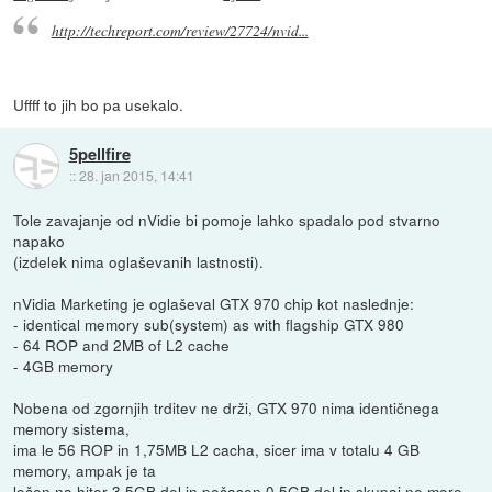
http://techreport.com/review/27724/nvid...
Uffff to jih bo pa usekalo.
5pellfire
::
28. jan 2015, 14:41
Tole zavajanje od nVidie bi pomoje lahko spadalo pod stvarno
napako
(izdelek nima oglaševanih lastnosti).
nVidia Marketing je oglaševal GTX 970 chip kot naslednje:
- identical memory sub(system) as with flagship GTX 980
- 64 ROP and 2MB of L2 cache
- 4GB memory
Nobena od zgornjih trditev ne drži, GTX 970 nima identičnega
memory sistema,
ima le 56 ROP in 1,75MB L2 cacha, sicer ima v totalu 4 GB
memory, ampak je ta
ločen na hiter 3.5GB del in počasen 0.5GB del in skupaj ne more