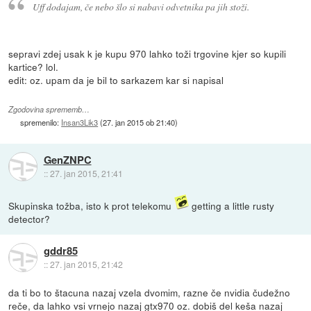
Uff dodajam, če nebo šlo si nabavi odvetnika pa jih stoži.
sepravi zdej usak k je kupu 970 lahko toži trgovine kjer so kupili
kartice? lol.
edit: oz. upam da je bil to sarkazem kar si napisal
Zgodovina sprememb…
spremenilo:
Insan3Lik3
(
27. jan 2015 ob 21:40
)
GenZNPC
::
27. jan 2015, 21:41
Skupinska tožba, isto k prot telekomu
getting a little rusty
detector?
gddr85
::
27. jan 2015, 21:42
da ti bo to štacuna nazaj vzela dvomim, razne če nvidia čudežno
reče, da lahko vsi vrnejo nazaj gtx970 oz. dobiš del keša nazaj