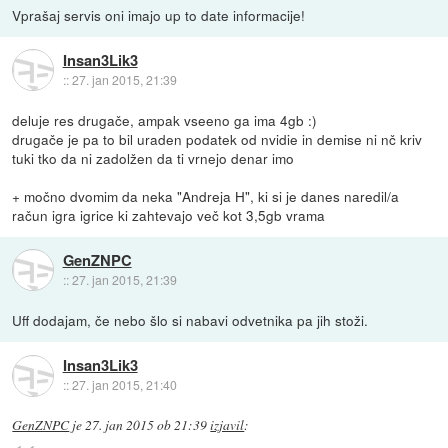
Vprašaj servis oni imajo up to date informacije!
Insan3Lik3
::
27. jan 2015, 21:39
deluje res drugače, ampak vseeno ga ima 4gb :)
drugače je pa to bil uraden podatek od nvidie in demise ni nč kriv
tuki tko da ni zadolžen da ti vrnejo denar imo
+ močno dvomim da neka "Andreja H", ki si je danes naredil/a
račun igra igrice ki zahtevajo več kot 3,5gb vrama
GenZNPC
::
27. jan 2015, 21:39
Uff dodajam, če nebo šlo si nabavi odvetnika pa jih stoži.
Insan3Lik3
::
27. jan 2015, 21:40
GenZNPC
je
27. jan 2015 ob 21:39
izjavil
: