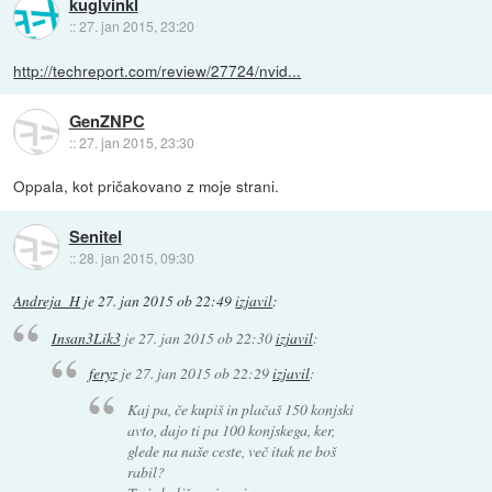
kuglvinkl
::
27. jan 2015, 23:20
http://techreport.com/review/27724/nvid...
GenZNPC
::
27. jan 2015, 23:30
Oppala, kot pričakovano z moje strani.
Senitel
::
28. jan 2015, 09:30
Andreja_H
je
27. jan 2015 ob 22:49
izjavil
:
Insan3Lik3
je
27. jan 2015 ob 22:30
izjavil
:
feryz
je
27. jan 2015 ob 22:29
izjavil
:
Kaj pa, če kupiš in plačaš 150 konjski
avto, dajo ti pa 100 konjskega, ker,
glede na naše ceste, več itak ne boš
rabil?