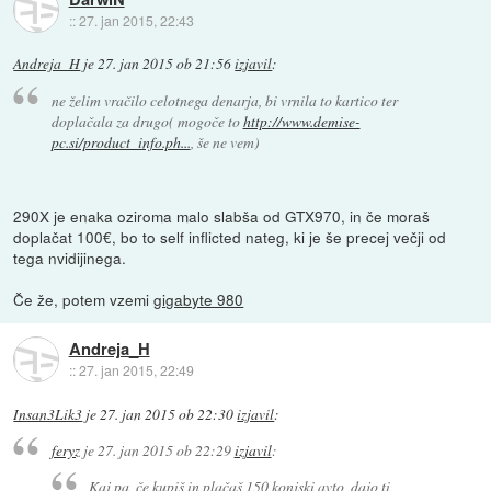
::
27. jan 2015, 22:43
Andreja_H
je
27. jan 2015 ob 21:56
izjavil
:
ne želim vračilo celotnega denarja, bi vrnila to kartico ter
doplačala za drugo( mogoče to
http://www.demise-
pc.si/product_info.ph...
, še ne vem)
290X je enaka oziroma malo slabša od GTX970, in če moraš
doplačat 100€, bo to self inflicted nateg, ki je še precej večji od
tega nvidijinega.
Če že, potem vzemi
gigabyte 980
Andreja_H
::
27. jan 2015, 22:49
Insan3Lik3
je
27. jan 2015 ob 22:30
izjavil
:
feryz
je
27. jan 2015 ob 22:29
izjavil
:
Kaj pa, če kupiš in plačaš 150 konjski avto, dajo ti