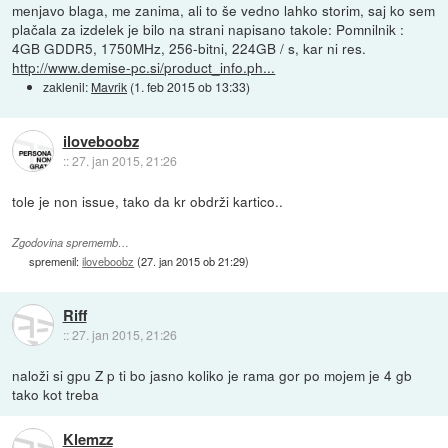
menjavo blaga, me zanima, ali to še vedno lahko storim, saj ko sem
plačala za izdelek je bilo na strani napisano takole: Pomnilnik :
4GB GDDR5, 1750MHz, 256-bitni, 224GB / s, kar ni res.
http://www.demise-pc.si/product_info.ph...
zaklenil:
Mavrik
(
1. feb 2015 ob 13:33
)
iloveboobz
::
27. jan 2015, 21:26
tole je non issue, tako da kr obdrži kartico..
Zgodovina sprememb…
spremenil:
iloveboobz
(
27. jan 2015 ob 21:29
)
Riff
::
27. jan 2015, 21:26
naloži si gpu Z p ti bo jasno koliko je rama gor po mojem je 4 gb
tako kot treba
Klemzz