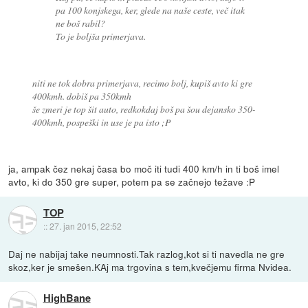
pa 100 konjskega, ker, glede na naše ceste, več itak
ne boš rabil?
To je boljša primerjava.
niti ne tok dobra primerjava, recimo bolj, kupiš avto ki gre
400kmh. dobiš pa 350kmh
še zmeri je top šit auto, redkokdaj boš pa šou dejansko 350-
400kmh, pospeški in use je pa isto ;P
ja, ampak čez nekaj časa bo moč iti tudi 400 km/h in ti boš imel
avto, ki do 350 gre super, potem pa se začnejo težave :P
TOP
::
27. jan 2015, 22:52
Daj ne nabijaj take neumnosti.Tak razlog,kot si ti navedla ne gre
skoz,ker je smešen.KAj ma trgovina s tem,kvečjemu firma Nvidea.
HighBane