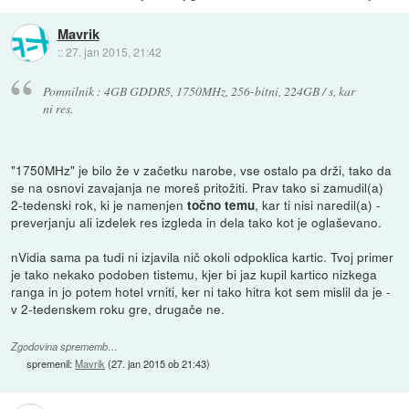
Mavrik
::
27. jan 2015, 21:42
Pomnilnik : 4GB GDDR5, 1750MHz, 256-bitni, 224GB / s, kar
ni res.
"1750MHz" je bilo že v začetku narobe, vse ostalo pa drži, tako da
se na osnovi zavajanja ne moreš pritožiti. Prav tako si zamudil(a)
2-tedenski rok, ki je namenjen
, kar ti nisi naredil(a) -
točno temu
preverjanju ali izdelek res izgleda in dela tako kot je oglaševano.
nVidia sama pa tudi ni izjavila nič okoli odpoklica kartic. Tvoj primer
je tako nekako podoben tistemu, kjer bi jaz kupil kartico nizkega
ranga in jo potem hotel vrniti, ker ni tako hitra kot sem mislil da je -
v 2-tedenskem roku gre, drugače ne.
Zgodovina sprememb…
spremenil:
Mavrik
(
27. jan 2015 ob 21:43
)