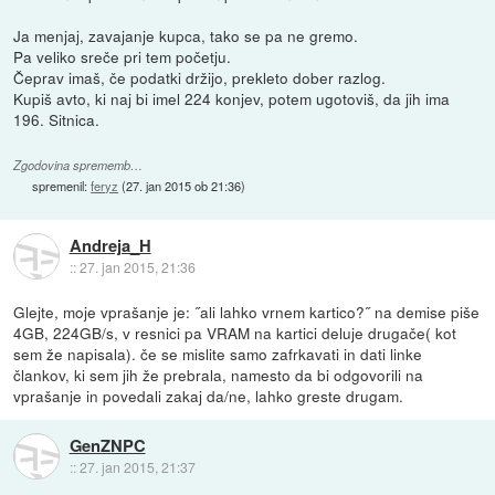
Ja menjaj, zavajanje kupca, tako se pa ne gremo.
Pa veliko sreče pri tem početju.
Čeprav imaš, če podatki držijo, prekleto dober razlog.
Kupiš avto, ki naj bi imel 224 konjev, potem ugotoviš, da jih ima
196. Sitnica.
Zgodovina sprememb…
spremenil:
feryz
(
27. jan 2015 ob 21:36
)
Andreja_H
::
27. jan 2015, 21:36
Glejte, moje vprašanje je: ˝ali lahko vrnem kartico?˝ na demise piše
4GB, 224GB/s, v resnici pa VRAM na kartici deluje drugače( kot
sem že napisala). če se mislite samo zafrkavati in dati linke
člankov, ki sem jih že prebrala, namesto da bi odgovorili na
vprašanje in povedali zakaj da/ne, lahko greste drugam.
GenZNPC
::
27. jan 2015, 21:37