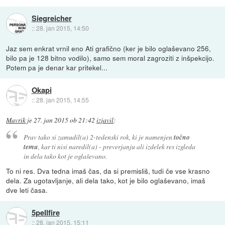
Siegreicher
::
28. jan 2015, 14:50
Jaz sem enkrat vrnil eno Ati grafično (ker je bilo oglaševano 256,
bilo pa je 128 bitno vodilo), samo sem moral zagroziti z inšpekcijo.
Potem pa je denar kar pritekel...
Okapi
::
28. jan 2015, 14:55
Mavrik
je
27. jan 2015 ob 21:42
izjavil
:
Prav tako si zamudil(a) 2-tedenski rok, ki je namenjen
točno
temu
, kar ti nisi naredil(a) - preverjanju ali izdelek res izgleda
in dela tako kot je oglaševano.
To ni res. Dva tedna imaš čas, da si premisliš, tudi če vse krasno
dela. Za ugotavljanje, ali dela tako, kot je bilo oglaševano, imaš
dve leti časa.
5pellfire
::
28. jan 2015, 15:11