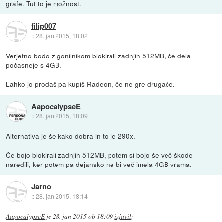
grafe. Tut to je možnost.
filip007
::
28. jan 2015, 18:02
Verjetno bodo z gonilnikom blokirali zadnjih 512MB, če dela
počasneje s 4GB.
Lahko jo prodaš pa kupiš Radeon, če ne gre drugače.
AapocalypseE
::
28. jan 2015, 18:09
Alternativa je še kako dobra in to je 290x.
Če bojo blokirali zadnjih 512MB, potem si bojo še več škode
naredili, ker potem pa dejansko ne bi več imela 4GB vrama.
Jarno
::
28. jan 2015, 18:14
AapocalypseE
je
28. jan 2015 ob 18:09
izjavil
: