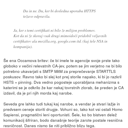
Da in ne. Da, ker bi dosledna uporaba HTTPS
težavo odpravila.
Ja, ker s temi certifikati ni bilo že milijon problemov.
Kot da ni že skoraj vsak drugi mimoidoči pridobil veljavnih
certifikatov ala mozilla.org, google.com itd. (kaj šele NSA in
kompanija).
Še ena Occamova britev: če bi imele te agencije svoje prste tako
globoko v večini relevatnih CA-jev, potem se jim verjetno ne bi bilo
potrebno ukavarjati s SMTP MitM za preprečevanje STARTTLS
poskusov. Ravno tako bi slej kot prej storile napako, ki bi jo razkril
HSTS + pinning. Dva vedno pogosteje uporabljana mehanizma s
katerimi se je odkrilo že kar nekaj tovrstnih zlorab, še preden je CA
izdavil, da je pri njih morda kaj narobe.
Seveda gre lahko tudi tukaj kaj narobe, a vendar je stvari lažje in
predvsem ceneje storiti drugje. Vohuni so, tako kot vsi ostali Homo
Sapiensi, pragmatični leni oportunisti. Šele, ko bo bistven delež
komunikacij šifriran, bodo današnje teorije zarote postale resnična
resničnost. Danes nismo še niti približno blizu tega.