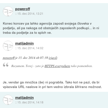
poweroff
::
15. dec 2014, 13:21
Konec koncev pa lahko agencija zaposli svojega človeka v
podjetju, ali pa nekoga od obstoječih zaposlenih podkupi... in ni
treba da podjetje za to sploh ve.
matijadmin
::
15. dec 2014, 14:02
poweroff
je
15. dec 2014 ob 07:38
izjavil
:
Razumem. Torej - zato je
HTTPS everywhere
tako pomemben.
Je, vendar ga množica (še) ni pograbila. Tako kot ne pazi, da bi
vpisovala URL naslove in pri tem vedno izbrala šifrirano možnost.
matijadmin
::
15. dec 2014, 14:18