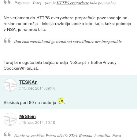
Razumem. Torej - zato je
HTTPS everywhere
tako pomemben.
Ne verjamem da HTTPS everywhere preprečuje povezovanje na
reklamna omrežja - lekcija razkritja lansko leto, kaj s keksi počnejo
v NSA, je namreč bila:
that commercial and government surveillance are inseparable
.
Torej bi mogoče bila boljša orodja NoScript + BetterPrivacy +
CoockieWhiteList...
TESKAn
::
15. dec 2014, 09:44
Blokiraš port 80 na routerju
.
MrStein
::
15. dec 2014, 10:18
članic zavezništva Petero oči (še ZDA, Kanada, Avstralija, Nova