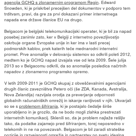
agencija GCHQ s zlonamernim programom Regin
. Edward
Snowden, ki je priskrbel precejšen del dokumentov v podporo tem
trditvam, pravi, da gre za prvi dokazani primer internetnega
napada ene države članice EU na drugo.
Belgacom je belgijski telekomunikacijski operater, ki je bil za napad
posebej zanimiv zato, ker v Belgiji z internetno povezljivostjo
oskrbuje organe Evropske unije in ker ima v lasti precej
podmorskih kablov, prek katerih teče mednarodni internetni
promet. Prve anomalije v delovanju sistemov so odkrili poleti 2012,
medtem ko je GCHQ napad izvajala vse od leta 2009. Šele julija
2013 so v Belgacomu odkrili, da so anomalije posledica načrtnih
napadov z zlonamerno programsko opremo.
V letih 2009-2011 je GCHQ skupaj z obveščevalnimi agencijami
drugih članic zavezništva Petero oči (še ZDA, Kanada, Avstralija,
Nova Zelandija) razvijala orodja za preverjanje odpornosti
globalnih računalniških omrežij in iskanje ranljivosti v njih. Ukvarjali
so se s
problemom šifriranja
, ki je postajalo čedalje širše
uporabljeno in je grozilo, da ne bodo mogli zlahka prestrezati
internetnih komunikacij. Sklenili so, da je problem najlaže rešljiv
tako, da podatke zajamejo pred šifriranjem, torej neposredno v
telekomih in ne na povezavah. Belgacom je bil zaradi strateške
pozicije in razvejanosti omrežja in
partnerstev
po svetu idealna