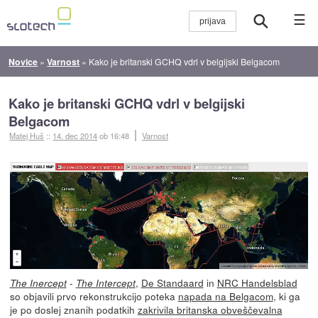
☰
Novice
»
Varnost
»
Kako je britanski GCHQ vdrl v belgijski Belgacom
Kako je britanski GCHQ vdrl v belgijski
Belgacom
Matej Huš
::
14. dec 2014
ob 16:48
Varnost
-
,
De Standaard
in
NRC Handelsblad
The Inercept
The Intercept
so objavili prvo rekonstrukcijo poteka
napada na Belgacom
, ki ga
je po doslej znanih podatkih
zakrivila britanska obveščevalna