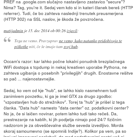
PREF na .google.com slučajno nastavljeno zastavico "secure"?
Nima? Tag, you're it. Sedaj vem kdo si in kateri članek bereš (HTTP
referrer). Tudi, če bo zahteva naslednji trenutek preusmerjena
(HTTP 302) na SSL naslov, je škoda že povzročena.
matijadmin
je
15. dec 2014 ob 00:26
izjavil
:
Tega ne vemo. Pravzaprav
ne vemo, kako natanko pridobivajo te
piškotke
niti, če še imajo tam
svoj hub
.
Occam's razor: kar lahko počne lokalni ponudnik brezplačnega
WiFi dostopa s tcpdump in nekaj kreativen uporabe Pythona, ne
zahteva ugibanja o posebnih "privilegijih" drugih. Enostavne rešitve
so pač ... najenostavnejše.
Sedaj, ko vem od kje "hub", se lahko kislo nasmehnem tudi
zanimivem povzetku, ki ga je imel GTX za drugo zgodbo:
"vzpostavljen hub do strežnikov". Torej ta "hub" je prišel iz tega
članka. "Data hub" namesto "data center" oz. podatkovni center?
No ja, če si laičen novinar, potem lahko tudi tako rečeš. Da,
prestrezanje na kablih, ki jih podjetja nimajo pod 24/7 fizičnim
nadzorom je za obveščevalne službe seveda izvedljivo. Morda
skoraj samoumevno (se spomniš Indije?). Kolikor pa vem, pa so
lani vsi imenovani poskrbeli, da med podatkovnimi centri več ni