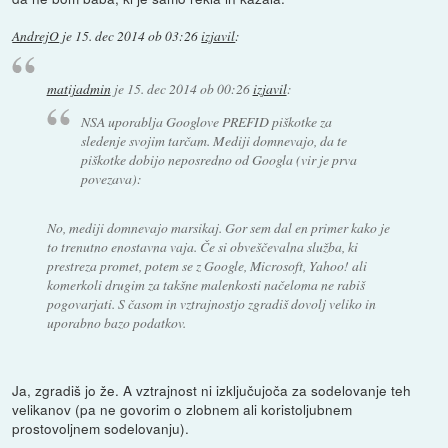
AndrejO
je
15. dec 2014 ob 03:26
izjavil
:
matijadmin
je
15. dec 2014 ob 00:26
izjavil
:
NSA uporablja Googlove PREFID piškotke za
sledenje svojim tarčam. Mediji domnevajo, da te
piškotke dobijo neposredno od Googla (vir je prva
povezava):
No, mediji domnevajo marsikaj. Gor sem dal en primer kako je
to trenutno enostavna vaja. Če si obveščevalna služba, ki
prestreza promet, potem se z Google, Microsoft, Yahoo! ali
komerkoli drugim za takšne malenkosti načeloma ne rabiš
pogovarjati. S časom in vztrajnostjo zgradiš dovolj veliko in
uporabno bazo podatkov.
Ja, zgradiš jo že. A vztrajnost ni izključujoča za sodelovanje teh
velikanov (pa ne govorim o zlobnem ali koristoljubnem
prostovoljnem sodelovanju).