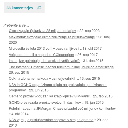
38 komentarjev
Preberite si še…
Cisco kupuje Splunk za 28 milijard dolarjev
::
22. sep 2023
Maximator: evropsko elitno združenje za prisluškovanje
::
28. maj
2020
Microsoftu že leta 2013 vdrli v bazo ranljivosti
::
18. okt 2017
Več podrobnosti o napadu s CCleanerjem
::
26. sep 2017
Imate, kar potrebujejo britanski obveščevalci?
::
31. dec 2015
The Intercept: Britanski nadzor telekomunikacij hujši od ameriškega
::
26. sep 2015
Odkrita zlonamerna koda v usmerjevalnikih
::
16. sep 2015
NSA in GCHQ organizirano ciljata na proizvajalce protivirusnih
programov
::
23. jun 2015
Gemalto priznal vdor, zanika krajo ključev SIM-kartic
::
25. feb 2015
GCHQ prestrezala e-pošto svetovnih časnikov
::
19. jan 2015
Poletni napad na JPMorgan Chase prizadel več milijonov komitentov
::
4. okt 2014
NSA vgrajuje prisluškovalne naprave v strojno opremo
::
29. dec
2013