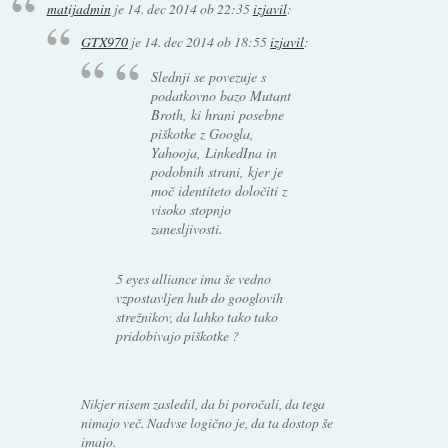
matijadmin
je
14. dec 2014 ob 22:35
izjavil
:
GTX970
je
14. dec 2014 ob 18:55
izjavil
:
Slednji se povezuje s
podatkovno bazo Mutant
Broth, ki hrani posebne
piškotke z Googla,
Yahooja, LinkedIna in
podobnih strani, kjer je
moč identiteto določiti z
visoko stopnjo
zanesljivosti.
5 eyes alliance ima še vedno
vzpostavljen hub do googlovih
strežnikov, da lahko tako tako
pridobivajo piškotke ?
Nikjer nisem zasledil, da bi poročali, da tega
nimajo več. Nadvse logično je, da ta dostop še
imajo.