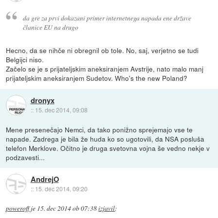
da gre za prvi dokazani primer internetnega napada ene države
članice EU na drugo
Hecno, da se nihče ni obregnil ob tole. No, saj, verjetno se tudi
Belgijci niso.
Začelo se je s prijateljskim aneksiranjem Avstrije, nato malo manj
prijateljskim aneksiranjem Sudetov. Who's the new Poland?
dronyx
::
15. dec 2014, 09:08
Mene presenečajo Nemci, da tako ponižno sprejemajo vse te
napade. Zadrega je bila že huda ko so ugotovili, da NSA posluša
telefon Merklove. Očitno je druga svetovna vojna še vedno nekje v
podzavesti...
AndrejO
::
15. dec 2014, 09:20
poweroff
je
15. dec 2014 ob 07:38
izjavil
: