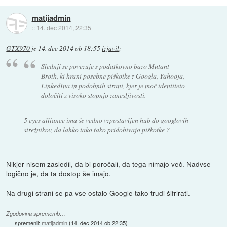
matijadmin
::
14. dec 2014, 22:35
GTX970
je
14. dec 2014 ob 18:55
izjavil
:
Slednji se povezuje s podatkovno bazo Mutant
Broth, ki hrani posebne piškotke z Googla, Yahooja,
LinkedIna in podobnih strani, kjer je moč identiteto
določiti z visoko stopnjo zanesljivosti.
5 eyes alliance ima še vedno vzpostavljen hub do googlovih
strežnikov, da lahko tako tako pridobivajo piškotke ?
Nikjer nisem zasledil, da bi poročali, da tega nimajo več. Nadvse
logično je, da ta dostop še imajo.
Na drugi strani se pa vse ostalo Google tako trudi šifrirati.
Zgodovina sprememb…
spremenil:
matijadmin
(
14. dec 2014 ob 22:35
)