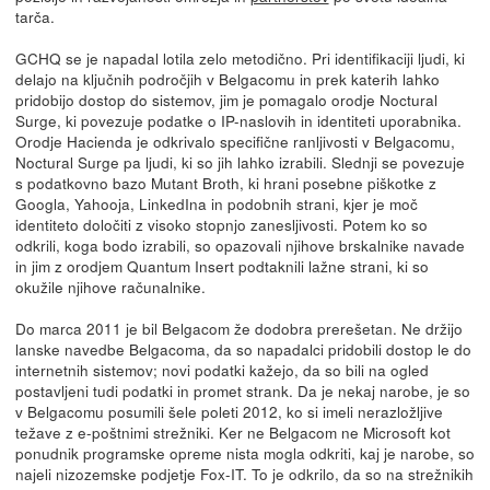
tarča.
GCHQ se je napadal lotila zelo metodično. Pri identifikaciji ljudi, ki
delajo na ključnih področjih v Belgacomu in prek katerih lahko
pridobijo dostop do sistemov, jim je pomagalo orodje Noctural
Surge, ki povezuje podatke o IP-naslovih in identiteti uporabnika.
Orodje Hacienda je odkrivalo specifične ranljivosti v Belgacomu,
Noctural Surge pa ljudi, ki so jih lahko izrabili. Slednji se povezuje
s podatkovno bazo Mutant Broth, ki hrani posebne piškotke z
Googla, Yahooja, LinkedIna in podobnih strani, kjer je moč
identiteto določiti z visoko stopnjo zanesljivosti. Potem ko so
odkrili, koga bodo izrabili, so opazovali njihove brskalnike navade
in jim z orodjem Quantum Insert podtaknili lažne strani, ki so
okužile njihove računalnike.
Do marca 2011 je bil Belgacom že dodobra prerešetan. Ne držijo
lanske navedbe Belgacoma, da so napadalci pridobili dostop le do
internetnih sistemov; novi podatki kažejo, da so bili na ogled
postavljeni tudi podatki in promet strank. Da je nekaj narobe, je so
v Belgacomu posumili šele poleti 2012, ko si imeli nerazložljive
težave z e-poštnimi strežniki. Ker ne Belgacom ne Microsoft kot
ponudnik programske opreme nista mogla odkriti, kaj je narobe, so
najeli nizozemske podjetje Fox-IT. To je odkrilo, da so na strežnikih