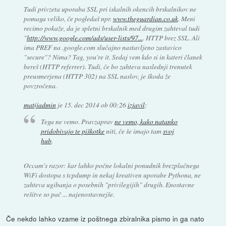
Tudi privzeta uporaba SSL pri iskalnih okencih brskalnikov ne
pomaga veliko, če pogledaš npr.
www.theguardian.co.uk
. Meni
recimo pokaže, da je spletni brskalnik med drugim zahteval tudi
"
http://www.google.com/ads/user-lists/97...
. HTTP brez SSL. Ali
ima PREF na .google.com slučajno nastavljeno zastavico
"secure"? Nima? Tag, you're it. Sedaj vem kdo si in kateri članek
bereš (HTTP referrer). Tudi, če bo zahteva naslednji trenutek
preusmerjena (HTTP 302) na SSL naslov, je škoda že
povzročena.
matijadmin
je
15. dec 2014 ob 00:26
izjavil
:
Tega ne vemo. Pravzaprav
ne vemo, kako natanko
pridobivajo te piškotke
niti, če še imajo tam
svoj
hub
.
Occam's razor: kar lahko počne lokalni ponudnik brezplačnega
WiFi dostopa s tcpdump in nekaj kreativen uporabe Pythona, ne
zahteva ugibanja o posebnih "privilegijih" drugih. Enostavne
rešitve so pač ... najenostavnejše.
Če nekdo lahko vzame iz poštnega zbiralnika pismo in ga nato