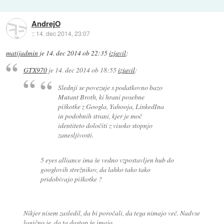
AndrejO
::
14. dec 2014, 23:07
matijadmin
je
14. dec 2014 ob 22:35
izjavil
:
GTX970
je
14. dec 2014 ob 18:55
izjavil
:
Slednji se povezuje s podatkovno bazo
Mutant Broth, ki hrani posebne
piškotke z Googla, Yahooja, LinkedIna
in podobnih strani, kjer je moč
identiteto določiti z visoko stopnjo
zanesljivosti.
5 eyes alliance ima še vedno vzpostavljen hub do
googlovih strežnikov, da lahko tako tako
pridobivajo piškotke ?
Nikjer nisem zasledil, da bi poročali, da tega nimajo več. Nadvse
logično je, da ta dostop še imajo.