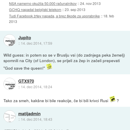
NSA namerno okužila 50.000 računalnikov
::
24. nov 2013
GCHQ napadal belgijski telekom
::
23. sep 2013
Tudi Facebook žrtev napada, a brez škode za uporabnike
::
18. feb
2013
Jupito
::
14. dec 2014, 17:59
Wild guess: in potem so se v Bruslju vsi (do zadnjega peka žemelj)
spomnili na City (of London), se prijeli za žep in začeli prepevati
"God save the queen!"
GTX970
::
14. dec 2014, 18:24
Tako za smeh, kakšne bi bile reakcije, če bi bili krivci Rusi
?
matijadmin
::
14. dec 2014, 18:43