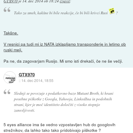
GTX970
je
14. dec 2014 ob 18:24
izjavil
:
Tako za smeh, kakšne bi bile reakcije, če bi bili krivci Rusi
?
Takšne.
V resnici pa tudi mi iz NATA izklapljamo transponderje in letimo ob
ruski meji.
Pa ne, da zagovarjam Rusijo. Mi smo isti drekači, če ne še večji.
GTX970
::
14. dec 2014, 18:55
Slednji se povezuje s podatkovno bazo Mutant Broth, ki hrani
posebne piškotke z Googla, Yahooja, LinkedIna in podobnih
strani, kjer je moč identiteto določiti z visoko stopnjo
zanesljivosti.
5 eyes alliance ima še vedno vzpostavljen hub do googlovih
strežnikov, da lahko tako tako pridobivajo piškotke ?