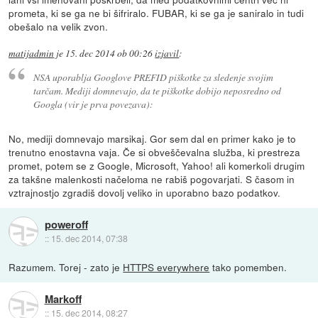
prometa, ki se ga ne bi šifriralo. FUBAR, ki se ga je saniralo in tudi
obešalo na velik zvon.
matijadmin
je
15. dec 2014 ob 00:26
izjavil
:
NSA uporablja Googlove PREFID piškotke za sledenje svojim
tarčam. Mediji domnevajo, da te piškotke dobijo neposredno od
Googla (vir je prva povezava):
No, mediji domnevajo marsikaj. Gor sem dal en primer kako je to
trenutno enostavna vaja. Če si obveščevalna služba, ki prestreza
promet, potem se z Google, Microsoft, Yahoo! ali komerkoli drugim
za takšne malenkosti načeloma ne rabiš pogovarjati. S časom in
vztrajnostjo zgradiš dovolj veliko in uporabno bazo podatkov.
poweroff
::
15. dec 2014, 07:38
Razumem. Torej - zato je
HTTPS everywhere
tako pomemben.
Markoff
::
15. dec 2014, 08:27