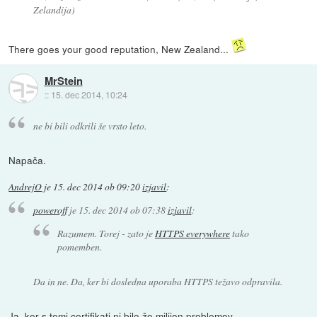
Zelandija)
There goes your good reputation, New Zealand...
MrStein
::
15. dec 2014, 10:24
ne bi bili odkrili še vrsto leto.
Napača.
AndrejO
je
15. dec 2014 ob 09:20
izjavil
:
poweroff
je
15. dec 2014 ob 07:38
izjavil
:
Razumem. Torej - zato je
HTTPS everywhere
tako
pomemben.
Da in ne. Da, ker bi dosledna uporaba HTTPS težavo odpravila.
Ja, ker s temi certifikati ni bilo že milijon problemov.