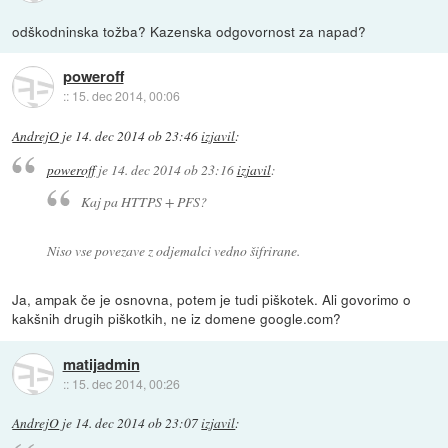
odškodninska tožba? Kazenska odgovornost za napad?
poweroff
::
15. dec 2014, 00:06
AndrejO
je
14. dec 2014 ob 23:46
izjavil
:
poweroff
je
14. dec 2014 ob 23:16
izjavil
:
Kaj pa HTTPS + PFS?
Niso vse povezave z odjemalci vedno šifrirane.
Ja, ampak če je osnovna, potem je tudi piškotek. Ali govorimo o
kakšnih drugih piškotkih, ne iz domene google.com?
matijadmin
::
15. dec 2014, 00:26
AndrejO
je
14. dec 2014 ob 23:07
izjavil
: