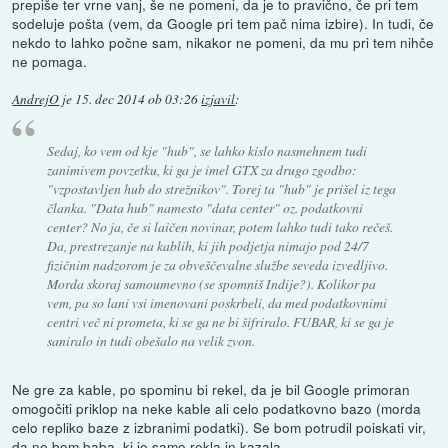
prepiše ter vrne vanj, še ne pomeni, da je to pravično, če pri tem
sodeluje pošta (vem, da Google pri tem pač nima izbire). In tudi, če
nekdo to lahko počne sam, nikakor ne pomeni, da mu pri tem nihče
ne pomaga.
AndrejO
je
15. dec 2014 ob 03:26
izjavil
:
Sedaj, ko vem od kje "hub", se lahko kislo nasmehnem tudi
zanimivem povzetku, ki ga je imel GTX za drugo zgodbo:
"vzpostavljen hub do strežnikov". Torej ta "hub" je prišel iz tega
članka. "Data hub" namesto "data center" oz. podatkovni
center? No ja, če si laičen novinar, potem lahko tudi tako rečeš.
Da, prestrezanje na kablih, ki jih podjetja nimajo pod 24/7
fizičnim nadzorom je za obveščevalne službe seveda izvedljivo.
Morda skoraj samoumevno (se spomniš Indije?). Kolikor pa
vem, pa so lani vsi imenovani poskrbeli, da med podatkovnimi
centri več ni prometa, ki se ga ne bi šifriralo. FUBAR, ki se ga je
saniralo in tudi obešalo na velik zvon.
Ne gre za kable, po spominu bi rekel, da je bil Google primoran
omogočiti priklop na neke kable ali celo podatkovno bazo (morda
celo repliko baze z izbranimi podatki). Se bom potrudil poiskati vir,
da ne bom baba, ki je samo rekla in kazala.