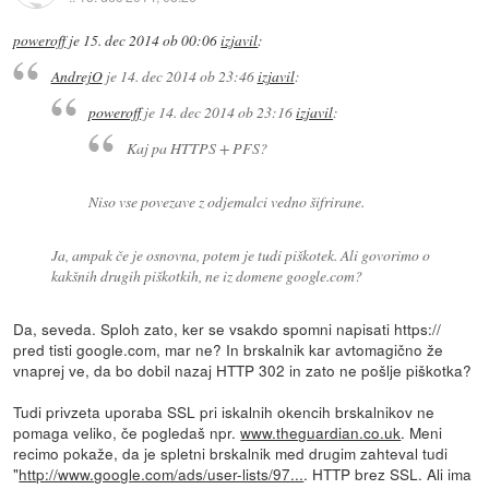
poweroff
je
15. dec 2014 ob 00:06
izjavil
:
AndrejO
je
14. dec 2014 ob 23:46
izjavil
:
poweroff
je
14. dec 2014 ob 23:16
izjavil
:
Kaj pa HTTPS + PFS?
Niso vse povezave z odjemalci vedno šifrirane.
Ja, ampak če je osnovna, potem je tudi piškotek. Ali govorimo o
kakšnih drugih piškotkih, ne iz domene google.com?
Da, seveda. Sploh zato, ker se vsakdo spomni napisati https://
pred tisti google.com, mar ne? In brskalnik kar avtomagično že
vnaprej ve, da bo dobil nazaj HTTP 302 in zato ne pošlje piškotka?
Tudi privzeta uporaba SSL pri iskalnih okencih brskalnikov ne
pomaga veliko, če pogledaš npr.
www.theguardian.co.uk
. Meni
recimo pokaže, da je spletni brskalnik med drugim zahteval tudi
"
http://www.google.com/ads/user-lists/97...
. HTTP brez SSL. Ali ima