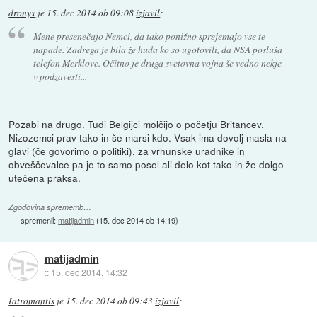
dronyx
je
15. dec 2014 ob 09:08
izjavil
:
Mene presenečajo Nemci, da tako ponižno sprejemajo vse te
napade. Zadrega je bila že huda ko so ugotovili, da NSA posluša
telefon Merklove. Očitno je druga svetovna vojna še vedno nekje
v podzavesti...
Pozabi na drugo. Tudi Belgijci molčijo o početju Britancev.
Nizozemci prav tako in še marsi kdo. Vsak ima dovolj masla na
glavi (če govorimo o politiki), za vrhunske uradnike in
obveščevalce pa je to samo posel ali delo kot tako in že dolgo
utečena praksa.
Zgodovina sprememb…
spremenil:
matijadmin
(
15. dec 2014 ob 14:19
)
matijadmin
::
15. dec 2014, 14:32
Iatromantis
je
15. dec 2014 ob 09:43
izjavil
: