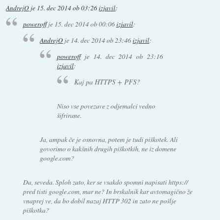
AndrejO
je
15. dec 2014 ob 03:26
izjavil
:
poweroff
je
15. dec 2014 ob 00:06
izjavil
:
AndrejO
je
14. dec 2014 ob 23:46
izjavil
:
poweroff
je
14. dec 2014 ob 23:16
izjavil
:
Kaj pa HTTPS + PFS?
Niso vse povezave z odjemalci vedno
šifrirane.
Ja, ampak če je osnovna, potem je tudi piškotek. Ali
govorimo o kakšnih drugih piškotkih, ne iz domene
google.com?
Da, seveda. Sploh zato, ker se vsakdo spomni napisati https://
pred tisti google.com, mar ne? In brskalnik kar avtomagično že
vnaprej ve, da bo dobil nazaj HTTP 302 in zato ne pošlje
piškotka?