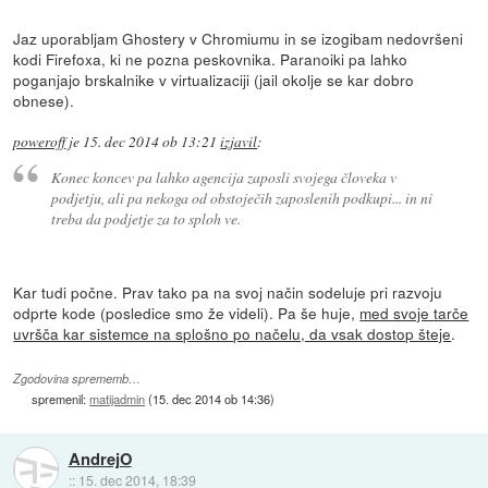
Jaz uporabljam Ghostery v Chromiumu in se izogibam nedovršeni
kodi Firefoxa, ki ne pozna peskovnika. Paranoiki pa lahko
poganjajo brskalnike v virtualizaciji (jail okolje se kar dobro
obnese).
poweroff
je
15. dec 2014 ob 13:21
izjavil
:
Konec koncev pa lahko agencija zaposli svojega človeka v
podjetju, ali pa nekoga od obstoječih zaposlenih podkupi... in ni
treba da podjetje za to sploh ve.
Kar tudi počne. Prav tako pa na svoj način sodeluje pri razvoju
odprte kode (posledice smo že videli). Pa še huje,
med svoje tarče
uvršča kar sistemce na splošno po načelu, da vsak dostop šteje
.
Zgodovina sprememb…
spremenil:
matijadmin
(
15. dec 2014 ob 14:36
)
AndrejO
::
15. dec 2014, 18:39