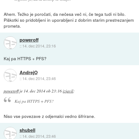
Ahem. Težko je poročati, da nečesa več ni, če tega tudi ni bilo.
Piškotki so pridobljeni in uporabljeni z dobrim starim prestrezanjem
prometa.
poweroff
::
14. dec 2014, 23:16
Kaj pa HTTPS + PFS?
AndrejO
::
14. dec 2014, 23:46
poweroff
je
14. dec 2014 ob 23:16
izjavil
:
Kaj pa HTTPS + PFS?
Niso vse povezave z odjemalci vedno šifrirane.
shubell
::
14. dec 2014, 23:46