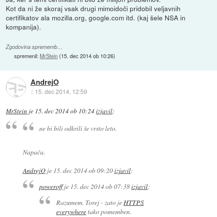
Kot da ni že skoraj vsak drugi mimoidoči pridobil veljavnih
certifikatov ala mozilla.org, google.com itd. (kaj šele NSA in
kompanija).
Zgodovina sprememb…
spremenil:
MrStein
(
15. dec 2014 ob 10:26
)
AndrejO
::
15. dec 2014, 12:59
MrStein
je
15. dec 2014 ob 10:24
izjavil
:
ne bi bili odkrili še vrsto leto.
Napača.
AndrejO
je
15. dec 2014 ob 09:20
izjavil
:
poweroff
je
15. dec 2014 ob 07:38
izjavil
:
Razumem. Torej - zato je
HTTPS
everywhere
tako pomemben.