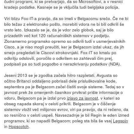
čudni programi, ki se pretvarjajo, da so Microsoftovi, a v resnici
kradejo podatke. Kasneje se je vključila tudi belgijska policija.
Viri blizu Fox-IT-a pravijo, da so imeli v Belgacomu srečo. Če ne bi
bilo težav z elektronsko pošto, morebiti vdora ne bi bili odkrili še
vrsto leto. Izkazalo se je, da je vdor zelo globok, saj je bilo
prizadetih več kot 120 računalniških sistemov v podjetju.
Zlonamerno programsko opremo so odkrili tudi v usmerjevalnikih
Cisco, a je niso mogli preučiti, ker je Belgacom izdal ukaz, da jih
smejo pregledati le Ciscovi strokovnjaki. Fox-IT so kmalu po
odkritju odslovili, poročilo o odkritem so zahtevali čim prej,
podpisali pa so tudi pogodbo o nerazkrivanju podatkov (NDA).
Jeseni 2013 se je zgodba začela hitro razpletati. Avgusta so
očitno Britanci oddaljeno pobrisali dele prisluškovalne kode,
septembra pa je Belgacom začel čistiti svoje sisteme. Tedaj so v
javnost prek že omenjenih časnikov prvikrat prišle informacije o
vdoru, Belgacom pa je izdal prvo
izjavo za javnost
, v kateri so
obseg napada skoraj v celoti prikrili. Belgacom je v čiščenje
sistemov vložil več milijonov evrov, viri pa pravijo, da ni rečeno, da
so resnično v celoti uspeli. Navsezadnje je bil Regin le eden izmed
programov, ki so napadli Belgacom; poleg sta bila še vsaj
Legspin
in
Hopscotch
.