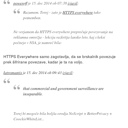
poweroff
je
15. dec 2014 ob 07:38
izjavil
:
Razumem. Torej - zato je
HTTPS everywhere
tako
pomemben.
Ne verjamem da HTTPS everywhere preprečuje povezovanje na
reklamna omrežja - lekcija razkritja lansko leto, kaj s keksi
počnejo v NSA, je namreč bila:
HTTPS Everywhere samo zagotavlja, da se brskalnik povezuje
prek šifrirane povezave, kadar je ta na voljo.
Iatromantis
je
15. dec 2014 ob 09:43
izjavil
:
that commercial and government surveillance are
inseparable
.
Torej bi mogoče bila boljša orodja NoScript + BetterPrivacy +
CoockieWhiteList...