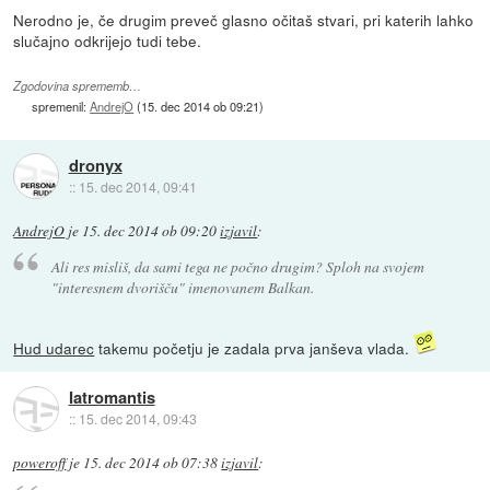
Nerodno je, če drugim preveč glasno očitaš stvari, pri katerih lahko
slučajno odkrijejo tudi tebe.
Zgodovina sprememb…
spremenil:
AndrejO
(
15. dec 2014 ob 09:21
)
dronyx
::
15. dec 2014, 09:41
AndrejO
je
15. dec 2014 ob 09:20
izjavil
:
Ali res misliš, da sami tega ne počno drugim? Sploh na svojem
"interesnem dvorišču" imenovanem Balkan.
Hud udarec
takemu početju je zadala prva janševa vlada.
Iatromantis
::
15. dec 2014, 09:43
poweroff
je
15. dec 2014 ob 07:38
izjavil
: