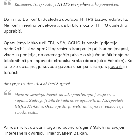
Razumem. Torej - zato je
HTTPS everywhere
tako pomemben.
Da in ne. Da, ker bi dosledna uporaba HTTPS težavo odpravila.
Ne, ker ni realno pričakovati, da bi bilo možno HTTPS dosledno
uporabiti.
Opazujemo lahko tudi FBI, NSA, GCHQ in ostale "prijatelje
nedolžnih", ki so sprožili agresivno kampanjo pritiska na javnost,
vlade in podjetja, da onemogočijo privzeto vključeno šifriranje na
telefonih ali pa zapovedo stranska vrata (dobro jutro Echelon). Kot
je to že običajno, je seveda govora o simpatiziranju s
pedofili
in
teroristi
.
dronyx
je
15. dec 2014 ob 09:08
izjavil
:
Mene presenečajo Nemci, da tako ponižno sprejemajo vse te
napade. Zadrega je bila že huda ko so ugotovili, da NSA posluša
telefon Merklove. Očitno je druga svetovna vojna še vedno nekje
v podzavesti...
Ali res misliš, da sami tega ne počno drugim? Sploh na svojem
"interesnem dvorišču" imenovanem Balkan.