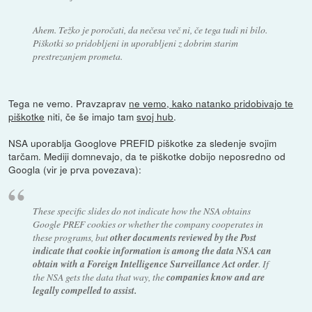
Ahem. Težko je poročati, da nečesa več ni, če tega tudi ni bilo.
Piškotki so pridobljeni in uporabljeni z dobrim starim
prestrezanjem prometa.
Tega ne vemo. Pravzaprav
ne vemo, kako natanko pridobivajo te
piškotke
niti, če še imajo tam
svoj hub
.
NSA uporablja Googlove PREFID piškotke za sledenje svojim
tarčam. Mediji domnevajo, da te piškotke dobijo neposredno od
Googla (vir je prva povezava):
These specific slides do not indicate how the NSA obtains
Google PREF cookies or whether the company cooperates in
these programs, but
other documents reviewed by the Post
indicate that cookie information is among the data NSA can
obtain with a Foreign Intelligence Surveillance Act order
. If
the NSA gets the data that way, the
companies know and are
legally compelled to assist.