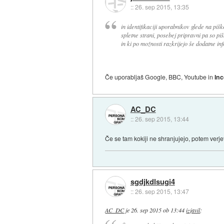
::
26. sep 2015, 13:35
in identifikaciji uporabnikov glede na pišk
spletne strani, posebej pripravni pa so piš
in ki po možnosti razkrijejo še dodatne i
Če uporabljaš Google, BBC, Youtube in
In
AC_DC
::
26. sep 2015, 13:44
Če se tam kokiji ne shranjujejo, potem verje
sgdjkdlsugi4
::
26. sep 2015, 13:47
AC_DC
je
26. sep 2015 ob 13:44
izjavil
: