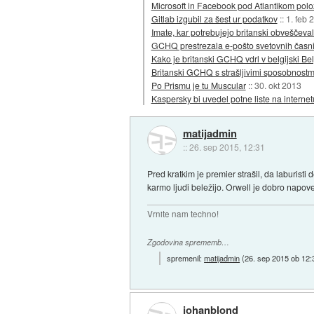
Microsoft in Facebook pod Atlantikom polo
Gitlab izgubil za šest ur podatkov
::
1. feb 
Imate, kar potrebujejo britanski obveščeval
GCHQ prestrezala e-pošto svetovnih časn
Kako je britanski GCHQ vdrl v belgijski B
Britanski GCHQ s strašljivimi sposobnostmi
Po Prismu je tu Muscular
::
30. okt 2013
Kaspersky bi uvedel potne liste na internet
matijadmin
::
26. sep 2015, 12:31
Pred kratkim je premier strašil, da laburisti
karmo ljudi beležijo. Orwell je dobro napove
Vrnite nam techno!
Zgodovina sprememb…
spremenil:
matijadmin
(
26. sep 2015 ob 12:
johanblond