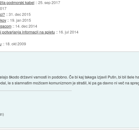
žila podmorski kabel
::
25. sep 2017
2017
ci?
::
31. dec 2015
ikov
::
19. jan 2015
elgacom
::
14. dec 2014
 potvarjanja informacij na spletu
::
16. jul 2014
u
::
18. okt 2009
 delajo škodo državni varnosti in podobno. Če bi kaj takega izjavil Putin, bi bil šele
dal, le s slamnatim možicem komunizmom je strašil, ki pa ga davno ni več na spregle
31
)