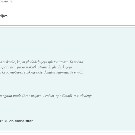
jetno ne.
ijev.
a piškotke, ki jim jih dodeljujejo spletne strani. To počno
 pripravni pa so piškotki strani, ki jih obiskujejo
n ki po možnosti razkrijejo še dodatne informacije o njih:
ncognito mode
(brez prijave v račun, npr Gmail), a to sledenje
žniku obiskane strani.