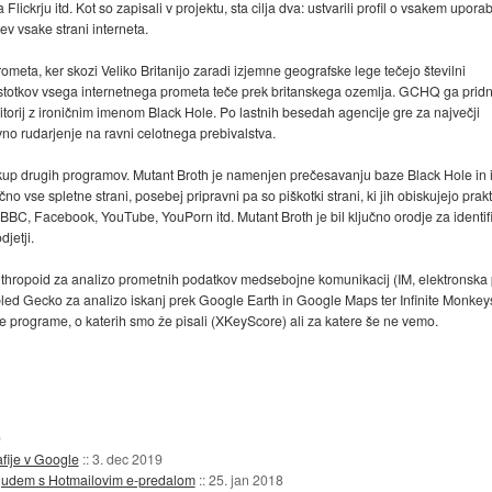
 Flickrju itd. Kot so zapisali v projektu, sta cilja dva: ustvarili profil o vsakem upora
cev vsake strani interneta.
meta, ker skozi Veliko Britanijo zaradi izjemne geografske lege tečejo številni
odstotkov vsega internetnega prometa teče prek britanskega ozemlja. GCHQ ga prid
torij z ironičnim imenom Black Hole. Po lastnih besedah agencije gre za največji
no rudarjenje na ravni celotnega prebivalstva.
p drugih programov. Mutant Broth je namenjen prečesavanju baze Black Hole in ide
čno vse spletne strani, posebej pripravni pa so piškotki strani, ki jih obiskujejo prak
, BBC, Facebook, YouTube, YouPorn itd. Mutant Broth je bil ključno orodje za identi
jetji.
nthropoid za analizo prometnih podatkov medsebojne komunikacij (IM, elektronska 
bled Gecko za analizo iskanj prek Google Earth in Google Maps ter Infinite Monkeys
 programe, o katerih smo že pisali (XKeyScore) ali za katere še ne vemo.
0
fije v Google
::
3. dec 2019
 ljudem s Hotmailovim e-predalom
::
25. jan 2018