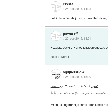
crystal
::
26. sep 2015, 14:33
ce bi blo to res, da jih skrbi zarad terorist
poweroff
::
26. sep 2015, 14:51
Pozabite cookije. Panopticlick omogoča sle
sudo poweroff
sgdjkdlsugi4
::
26. sep 2015, 15:29
poweroff
je
26. sep 2015 ob 14:51
izjavil
:
Pozabite cookije. Panopticlick omogoča sl
Machine fingerprint je samo eden izmed meta