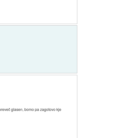
.
o preveč glasen, bomo pa zagotovo kje