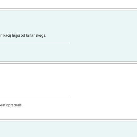
ikacij hujši od britanskega
ben opredeliti,