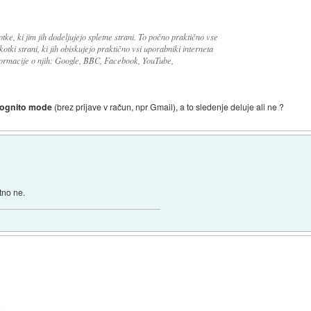
otke, ki jim jih dodeljujejo spletne strani. To počno praktično vse
kotki strani, ki jih obiskujejo praktično vsi uporabniki interneta
nformacije o njih: Google, BBC, Facebook, YouTube,
cognito mode
(brez prijave v račun, npr Gmail), a to sledenje deluje ali ne ?
tno ne.