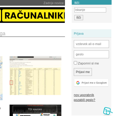
Išči:
Zadnje novice
ega
Prijava
Zapomni si me
nov uporabnik
pozabili geslo?
n