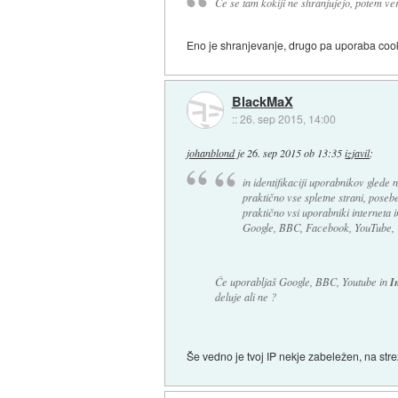
Če se tam kokiji ne shranjujejo, potem ver
Eno je shranjevanje, drugo pa uporaba cook
BlackMaX
::
26. sep 2015, 14:00
johanblond
je
26. sep 2015 ob 13:35
izjavil
:
in identifikaciji uporabnikov glede n
praktično vse spletne strani, posebej
praktično vsi uporabniki interneta i
Google, BBC, Facebook, YouTube,
Če uporabljaš Google, BBC, Youtube in
I
deluje ali ne ?
Še vedno je tvoj IP nekje zabeležen, na stre