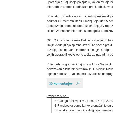
uporabljajo, kaj iščejo po spletu, kaj objavljajo na
interneta in pridobiti podatke o profilu obiskoval
Britanskim obveščevalcem ni težko prestrezati pro
podmorski internetni kabli. Ocenjujejo, da 25 
prestreza in prometne podatke shranjuje v repozi
sistem za nadzor interneta, ki omogoča podatkov
GCHQ ima poleg Karma Police postavljenih še ku
jim jih dodeljujejo spletne strani. To počno prakti
razkrijejo še dodatne informacije o njih: Google
so jih uporabili kot vstopne točke za napad na pod
Poleg teh programov imajo na voljo še Social A
povezovanje iskalnih terminov in IP-številk, Mar
oglasnih deskah. Ne smemo pozabiti še na druge
30 komentarjev
Preberite si še…
Nadaljnje ranljivosti v Zoomu
::
5. apr 202
S Facebooka bomo lahko prenašali fotogra
Britanske zavarovalnice dvignejo premijo