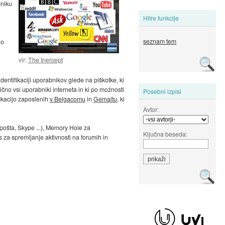
bniku
Hitre funkcije
seznam tem
no
vir:
The Inercept
ntifikaciji uporabnikov glede na piškotke, ki
tično vsi uporabniki interneta in ki po možnosti
Posebni izpisi
fikacijo zaposlenih
v Belgacomu
in
Gemaltu
, ki
Avtor:
pošta, Skype ...), Memory Hole za
Ključna beseda:
 za spremljanje aktivnosti na forumih in