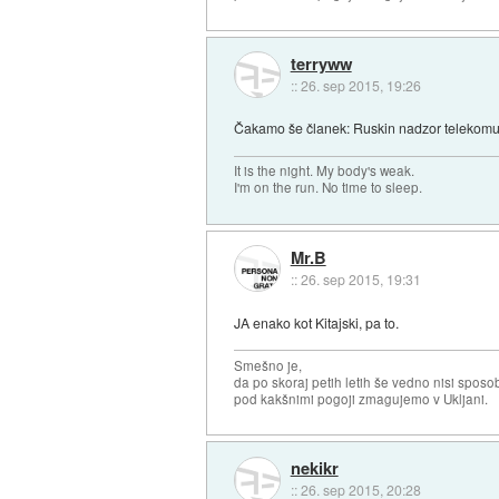
terryww
::
26. sep 2015, 19:26
Čakamo še članek: Ruskin nadzor telekomun
It is the night. My body's weak.
I'm on the run. No time to sleep.
Mr.B
::
26. sep 2015, 19:31
JA enako kot Kitajski, pa to.
Smešno je,
da po skoraj petih letih še vedno nisi sposo
pod kakšnimi pogoji zmagujemo v Ukljani.
nekikr
::
26. sep 2015, 20:28