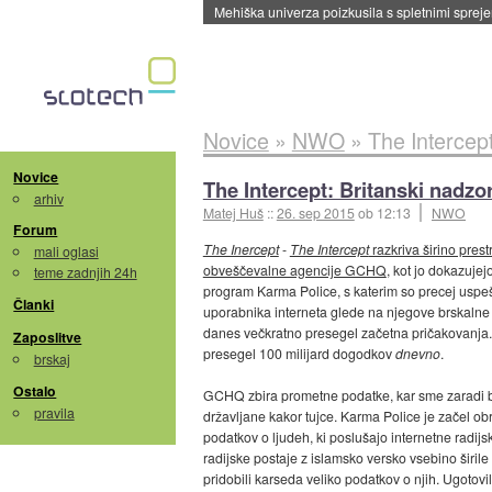
Evropska vesoljska agencija razvija svojo rak
Novice
»
NWO
»
The Intercept
Novice
The Intercept: Britanski nadzo
arhiv
Matej Huš
::
26. sep 2015
ob 12:13
NWO
Forum
The Inercept
-
The Intercept
razkriva širino pres
mali oglasi
obveščevalne agencije GCHQ
, kot jo dokazuje
teme zadnjih 24h
program Karma Police, s katerim so precej uspešn
Članki
uporabnika interneta glede na njegove brskalne n
danes večkratno presegel začetna pričakovanja.
Zaposlitve
presegel 100 milijard dogodkov
dnevno
.
brskaj
Ostalo
GCHQ zbira prometne podatke, kar sme zaradi br
pravila
državljane kakor tujce. Karma Police je začel o
podatkov o ljudeh, ki poslušajo internetne radij
radijske postaje z islamsko versko vsebino širile 
pridobili karseda veliko podatkov o njih. Ugotovi