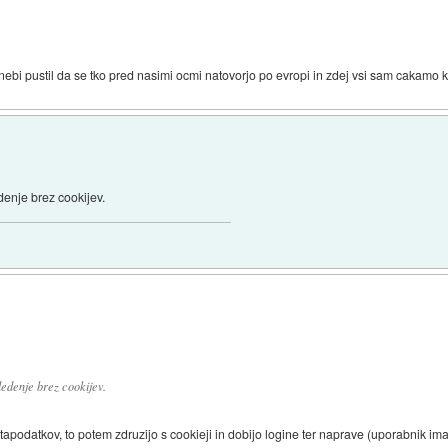
ov, nebi pustil da se tko pred nasimi ocmi natovorjo po evropi in zdej vsi sam cakamo 
denje brez cookijev.
edenje brez cookijev.
podatkov, to potem zdruzijo s cookieji in dobijo logine ter naprave (uporabnik ima