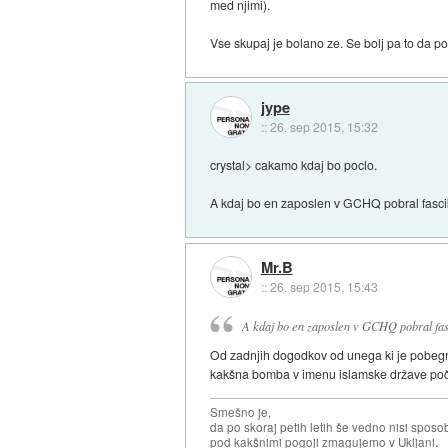
med njimi).
Vse skupaj je bolano ze. Se bolj pa to da p
jype
::
26. sep 2015, 15:32
crystal> cakamo kdaj bo poclo.
A kdaj bo en zaposlen v GCHQ pobral fasci
Mr.B
::
26. sep 2015, 15:43
A kdaj bo en zaposlen v GCHQ pobral fasc
Od zadnjih dogodkov od unega ki je pobegnil
kakšna bomba v imenu islamske države počila
Smešno je,
da po skoraj petih letih še vedno nisi sposo
pod kakšnimi pogoji zmagujemo v Ukljani.