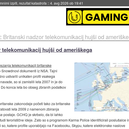
eto za večkratno uporabo
::
4. avg 2026 ob 19:41
: Britanski nadzor telekomunikacij hujši od amerišk
r telekomunikacij hujši od ameriškega
trezanja telekomunikacij britanske
jo Snowdnovi dokumenti iz NSA. Tajni
o ustvarili unikaten profil vsakega
avade, so si zamislili leta 2007 in je do
 Do konca leta bo obseg zbranih podatkov
itanske zakonodaje početi tako za britanske
bratovati leta 2009 z namenom zbiranja
ske postaje. GCHQ je skrbelo, da bi lahko
tudi teroristične ideje. Zato so s programom Karma Police identificirali poslušalce i
li so, katere profile uporabljajo na Facebooku, Skypu, katere elektronske naslove