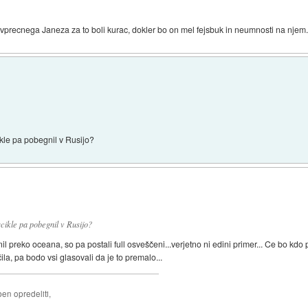
ovprecnega Janeza za to boli kurac, dokler bo on mel fejsbuk in neumnosti na njem
kle pa pobegnil v Rusijo?
ikle pa pobegnil v Rusijo?
 preko oceana, so pa postali full osveščeni...verjetno ni edini primer... Ce bo kd
, pa bodo vsi glasovali da je to premalo...
ben opredeliti,