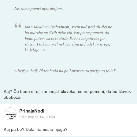
Ne, samo pamet uporabljam.
jah v idealnem (zahodnem) svetu pač prej ali slej ne
bo potrebe po živih delavcih, kar pa ne pomeni, da
bodo potem vsi brez služb. Pač ne bo potrebe po
službi. Vsak bo imel nek temeljni dohodek in stroje,
ki delajo vse.
A bejž no bejž. Plače bodo pa po Lukovem razmerju to je 1:5.
Kaj? Če bodo stroji zamenjali človeka, še ne pomeni, da bo človek
obubožal.
PrihajaNodi
::
31. avg 2014, 23:53
Kaj pa bo? Delal namesto njega?