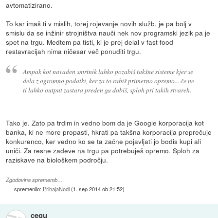
avtomatizirano.
To kar imaš ti v mislih, torej rojevanje novih služb, je pa bolj v
smislu da se inžinir strojništva nauči nek nov programski jezik pa je
spet na trgu. Medtem pa tisti, ki je prej delal v fast food
restavracijah nima ničesar več ponuditi trgu.
Ampak kot navaden smrtnik lahko pozabiš takšne sisteme kjer se
dela z ogromno podatki, ker za to rabiš primerno opremo... če ne
ti lahko output zastara preden ga dobiš, sploh pri takih stvareh.
Tako je. Zato pa trdim in vedno bom da je Google korporacija kot
banka, ki ne more propasti, hkrati pa takšna korporacija preprečuje
konkurenco, ker vedno ko se ta začne pojavljati jo bodis kupi ali
uniči. Za resne zadeve na trgu pa potrebuješ opremo. Sploh za
raziskave na biološkem področju.
Zgodovina sprememb…
spremenilo:
PrihajaNodi
(
1. sep 2014 ob 21:52
)
cegu