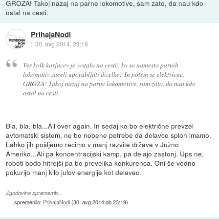
GROZA! Takoj nazaj na parne lokomotive, sam zato, da nau kdo
ostal na cesti.
PrihajaNodi
::
30. avg 2014, 23:18
Ves kolk kurjacev je 'ostalo na cesti', ko so namesto parnih
lokomotiv zaceli uporabljati dizelke? In potem se elektricne.
GROZA! Takoj nazaj na parne lokomotive, sam zato, da nau kdo
ostal na cesti.
Bla, bla, bla...All over again. In sedaj ko bo električne prevzel
avtomatski sistem, ne bo nobene potrebe da delavce sploh imamo.
Lahko jih pošljemo recimo v manj razvite države v Južno
Ameriko...Ali pa koncentracijski kamp, pa delajo zastonj. Ups ne,
roboti bodo hitrejši pa bo prevelika konkurenca. Oni še vedno
pokurijo manj kilo julov energije kot delavec.
Zgodovina sprememb…
spremenilo:
PrihajaNodi
(
30. avg 2014 ob 23:19
)