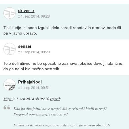
driver_x
::
1. sep 2014, 09:28
Tisti ljudje, ki bodo izgubili delo zaradi robotov in dronov, bodo šli
pa v javno upravo.
sensei
::
1. sep 2014, 09:29
Tole definitivno ne bo sposobno zaznavat okolice dovolj natančno,
da ga ne bi blo možno sestrelit.
PrihajaNodi
::
1. sep 2014, 09:51
Mipe
je
1. sep 2014 ob 06:20
izjavil
:
Kdo bo dizajniral nove stroje? Jih servisiral? Vodil razvoj?
Prejemal pomembnejše odločitve?
Dokler so stroji še vedno samo stroji, pač ne morejo obstajati