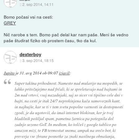
::
2. sep 2014, 14:11
Bomo počasi vsi na cesti:
GREY
Nič narobe s tem. Bomo pač delal kar nam paše. Meni še vedno
paše študirat fiziko ob prostem času, tko da kul.
dexterboy
::
3. sep 2014, 18:15
Jupito
je
31. avg 2014 ob 09:07
izjavil
:
Super takšna prihodnost. Namesto nad mularijo na mopedih, se
lahko pritožujejmo nad frčali, ki se spreletavajo nad bajtami in
2m nad vrtovi, vsaj nazadnjaki, saj so sicer vsi tipično cele dni v
bajti, na cesti je itak 24/7 neprekinjena kača samovoznih kant,
in najhujše, kar se ti v tem svetu popolne varnosti in dostopnosti
zgodi, je da ugotoviš, da imaš internet blokiran, ker je tvoj
hladilnik pošiljal spam, pametna žarnica pa potegnila dol
zadnjo sezono GoT. In medtem, ko tolčeš z google tablico po
amazon mizi, te FB termostat snema, ampak na srečo bot, ki
preverja vse zbrane posnetke za znaki nasilnega obnašanja,