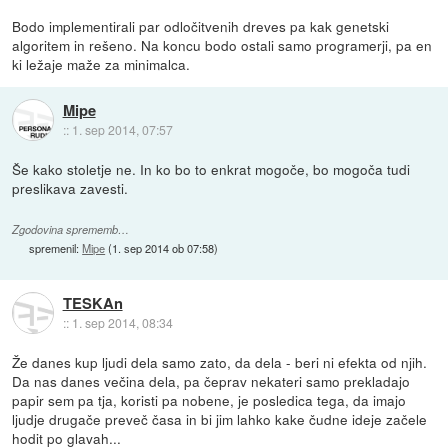
Bodo implementirali par odločitvenih dreves pa kak genetski
algoritem in rešeno. Na koncu bodo ostali samo programerji, pa en
ki ležaje maže za minimalca.
Mipe
::
1. sep 2014, 07:57
Še kako stoletje ne. In ko bo to enkrat mogoče, bo mogoča tudi
preslikava zavesti.
Zgodovina sprememb…
spremenil:
Mipe
(
1. sep 2014 ob 07:58
)
TESKAn
::
1. sep 2014, 08:34
Že danes kup ljudi dela samo zato, da dela - beri ni efekta od njih.
Da nas danes večina dela, pa čeprav nekateri samo prekladajo
papir sem pa tja, koristi pa nobene, je posledica tega, da imajo
ljudje drugače preveč časa in bi jim lahko kake čudne ideje začele
hodit po glavah...