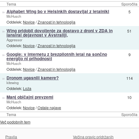
Tema
Sporočila
»
Alphabet Wing bo v Helsinkih dostavljal z letalniki
5
McHusch
Oddelek:
Novice
/
Znanost in tehnologija
»
Wing pridobil dovoljenje za dostavo z droni v ZDA in
51
lansiral dejavnost v Avstraliji,
Aggressor
Oddelek:
Novice
/
Znanost in tehnologija
»
Google: v internetu z brezpilotnih letal na sončno
9
energijo ni prihodnosti
McHusch
Oddelek:
Novice
/
Znanost in tehnologija
»
Dronom ugasnili kamere?
114
kitewing
Oddelek:
Loža
»
Manj običajni prevzemi
10
McHusch
Oddelek:
Novice
/
Ostale najave
Tema
Sporočila
Več podobnih tem
Pravila
Večina pravic pridržanih