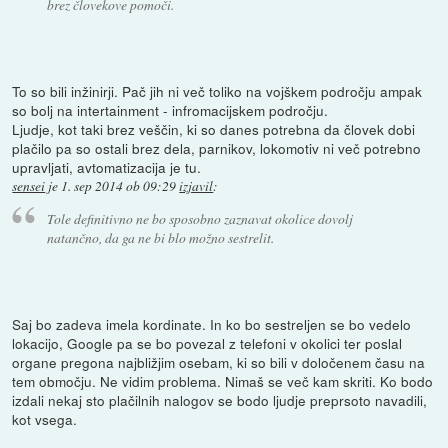
brez človekove pomoči.
To so bili inžinirji. Pač jih ni več toliko na vojškem področju ampak
so bolj na intertainment - infromacijskem področju.
Ljudje, kot taki brez veščin, ki so danes potrebna da človek dobi
plačilo pa so ostali brez dela, parnikov, lokomotiv ni več potrebno
upravljati, avtomatizacija je tu.
sensei
je
1. sep 2014 ob 09:29
izjavil
:
Tole definitivno ne bo sposobno zaznavat okolice dovolj
natančno, da ga ne bi blo možno sestrelit.
Saj bo zadeva imela kordinate. In ko bo sestreljen se bo vedelo
lokacijo, Google pa se bo povezal z telefoni v okolici ter poslal
organe pregona najbližjim osebam, ki so bili v določenem času na
tem območju. Ne vidim problema. Nimaš se več kam skriti. Ko bodo
izdali nekaj sto plačilnih nalogov se bodo ljudje preprsoto navadili,
kot vsega.