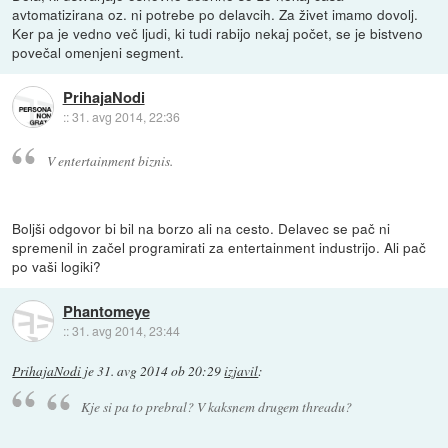
avtomatizirana oz. ni potrebe po delavcih. Za živet imamo dovolj.
Ker pa je vedno več ljudi, ki tudi rabijo nekaj počet, se je bistveno
povečal omenjeni segment.
PrihajaNodi
::
31. avg 2014, 22:36
V entertainment biznis.
Boljši odgovor bi bil na borzo ali na cesto. Delavec se pač ni
spremenil in začel programirati za entertainment industrijo. Ali pač
po vaši logiki?
Phantomeye
::
31. avg 2014, 23:44
PrihajaNodi
je
31. avg 2014 ob 20:29
izjavil
:
Kje si pa to prebral? V kaksnem drugem threadu?