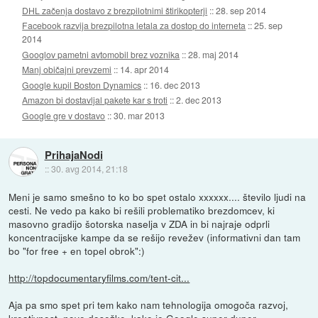
DHL začenja dostavo z brezpilotnimi štirikopterji
::
28. sep 2014
Facebook razvija brezpilotna letala za dostop do interneta
::
25. sep
2014
Googlov pametni avtomobil brez voznika
::
28. maj 2014
Manj običajni prevzemi
::
14. apr 2014
Google kupil Boston Dynamics
::
16. dec 2013
Amazon bi dostavljal pakete kar s troti
::
2. dec 2013
Google gre v dostavo
::
30. mar 2013
PrihajaNodi
::
30. avg 2014, 21:18
Meni je samo smešno to ko bo spet ostalo xxxxxx.... število ljudi na
cesti. Ne vedo pa kako bi rešili problematiko brezdomcev, ki
masovno gradijo šotorska naselja v ZDA in bi najraje odprli
koncentracijske kampe da se rešijo revežev (informativni dan tam
bo "for free + en topel obrok":)
http://topdocumentaryfilms.com/tent-cit...
Aja pa smo spet pri tem kako nam tehnologija omogoča razvoj,