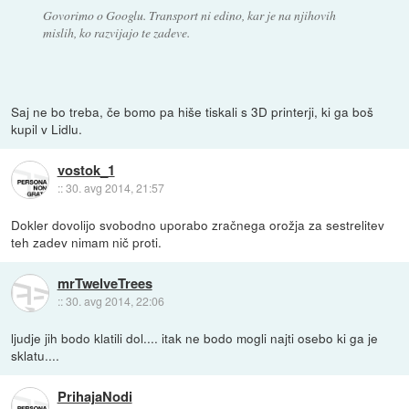
Govorimo o Googlu. Transport ni edino, kar je na njihovih
mislih, ko razvijajo te zadeve.
Saj ne bo treba, če bomo pa hiše tiskali s 3D printerji, ki ga boš
kupil v Lidlu.
vostok_1
::
30. avg 2014, 21:57
Dokler dovolijo svobodno uporabo zračnega orožja za sestrelitev
teh zadev nimam nič proti.
mrTwelveTrees
::
30. avg 2014, 22:06
ljudje jih bodo klatili dol.... itak ne bodo mogli najti osebo ki ga je
sklatu....
PrihajaNodi