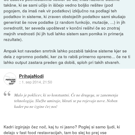
takšne, ki se sami učijo in iščejo vedno boljšo rešitev (pod
pogojem, da imaš nek vir podatkov) izključno na podlagi teh
podatkov in sisteme, ki zraven obstoječih podatkov sami skušajo
generirat še nove podatke (z random funkcijo, mutacije, ...) in jih
ovrednotit, ter seveda upoštevat v končni rešitvi če so znotraj
mejnih vrednosti (ki jih tudi lahko sistem sam pomika in primerja
rezultate).
Ampak kot navaden smrtnik lahko pozabiš takšne sisteme kjer se
dela z ogromno podatki, ker za to rabiš primerno opremo... če ne ti
lahko output zastara preden ga dobiš, sploh pri takih stvareh.
PrihajaNodi
::
1. sep 2014, 21:50
Malo je poklicev, ki so konstantni. Će ne drugega, se zanemenja
tehnologija. Službe umirajo, hkrati se pa rojevajo nove. Noben
kader pa ne izgine čez noč
Kadri izginjajo čez noč, kaj tu ni jasno? Poglej si samo ljudi, ki
delajo v fast food restavracijah, tam bo slej ko prej vse