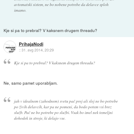
avtomatski sistem, ne bo nobene potrebe da delavce sploh
imamo.
Kje si pa to prebral? V kaksnem drugem threadu?
PrihajaNodi
::
31. avg 2014, 20:29
Kje si pa to prebral? V kaksnem drugem threadu?
Ne, samo pamet uporabljam.
jah v idealnem (zahodnem) svetu pač prej ali slej ne bo potrebe
po živih delavcih, kar pa ne pomeni, da bodo potem vsi brez
služb. Pač ne bo potrebe po službi. Vsak bo imel nek temeljni
dohodek in stroje, ki delajo vse.