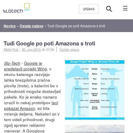
☰
Novice
»
Ostale najave
»
Tudi Google po poti Amazona s troti
Tudi Google po poti Amazona s troti
Matej Huš
::
30. avg 2014
ob 20:58
Ostale najave
-
Google je
Slo-Tech
predstavil projekt Wing,
v
okviru katerega razvijajo
lahka brezpilotna zračna
plovila (trote), s katerimi bo v
prihodnosti mogoče dostavljati
pakete. Ko je enako namero
izrazil in nekaj prototipov
lani
pokazal Amazon
, so bila
mnenja deljena. Nekateri so v
tem videli prihodnost, drugi
zgolj spreten reklamni
manever. A Googlova