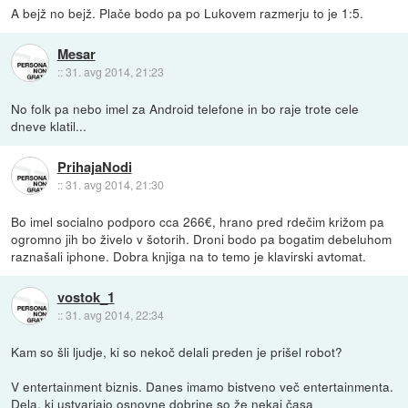
A bejž no bejž. Plače bodo pa po Lukovem razmerju to je 1:5.
Mesar
::
31. avg 2014, 21:23
No folk pa nebo imel za Android telefone in bo raje trote cele
dneve klatil...
PrihajaNodi
::
31. avg 2014, 21:30
Bo imel socialno podporo cca 266€, hrano pred rdečim križom pa
ogromno jih bo živelo v šotorih. Droni bodo pa bogatim debeluhom
raznašali iphone. Dobra knjiga na to temo je klavirski avtomat.
vostok_1
::
31. avg 2014, 22:34
Kam so šli ljudje, ki so nekoč delali preden je prišel robot?
V entertainment biznis. Danes imamo bistveno več entertainmenta.
Dela, ki ustvarjajo osnovne dobrine so že nekaj časa