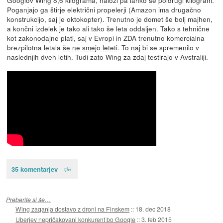
Poganjajo ga štirje električni propelerji (Amazon ima drugačno
konstrukcijo, saj je oktokopter). Trenutno je domet še bolj majhen,
a končni izdelek je tako ali tako še leta oddaljen. Tako s tehnične
kot zakonodajne plati, saj v Evropi in ZDA trenutno komercialna
brezpilotna letala
še ne smejo leteti
. To naj bi se spremenilo v
naslednjih dveh letih. Tudi zato Wing za zdaj testirajo v Avstraliji.
35 komentarjev
Preberite si še…
Wing zaganja dostavo z droni na Finskem
::
18. dec 2018
Uberjev nepričakovani konkurent bo Google
::
3. feb 2015