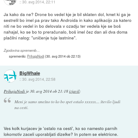
::
30. avg 2014, 22:11
Ja kako da ne? Drone bo vedel kje je bil sklaten dol, kmet ki ga je
sestrelil bo imel pa prav tako Androida in kako aplikacijo za katero
niti ne bo vedel in bo delovala v ozadju ter vedela kje se boš
nahajal, ko se bo to preračunalo, boš imel čez dan ali dva doma
plačilni nalog: "uničenje tuje lastnine".
Zgodovina sprememb…
spremenilo:
PrihajaNodi
(
30. avg 2014 ob 22:13
)
BigWhale
::
30. avg 2014, 22:58
PrihajaNodi
je
30. avg 2014 ob 21:18
izjavil
:
Meni je samo smešno to ko bo spet ostalo xxxxxx.... število ljudi
na cesti.
Ves kolk kurjacev je 'ostalo na cesti', ko so namesto parnih
lokomotiv zaceli uporabljati dizelke? In potem se elektricne.