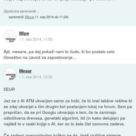
Zgodovina sprememb…
spremenil:
Mesar
(
1. sep 2014 ob 11:24
)
Mipe
::
1. sep 2014, 11:55
Ajd, mesare, pa daj pokaži nam to čudo, ki bo poslalo celo
človeštvo na zavod za zaposlovanje...
Mesar
::
1. sep 2014, 13:22
5EUR
Jaz se z AI ATM ukvarjam samo za hobi, če bi imel takšne rešitve bi
se zdaj ukvarjal s čim drugim kot postanjem tukaj na forum. Sem pa
prepričan, da se pri Googlu ukvarjajo s tem, če te zanimajo
odločitvena drevesa, genetski algoritmi, itd (in kako delujejo) pa
najdeš to v vsaki knjigi o AI, ker so to šele čist osnovne zadeve.
Če zadevo poenostavimo kolikor se da, imaš različne sisteme