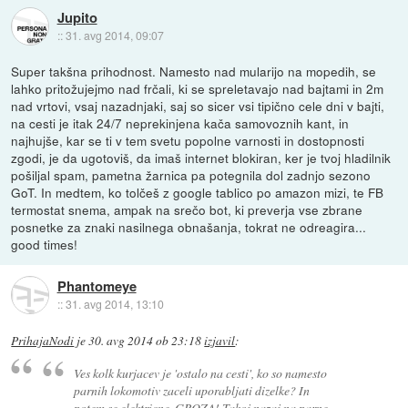
Jupito
::
31. avg 2014, 09:07
Super takšna prihodnost. Namesto nad mularijo na mopedih, se
lahko pritožujejmo nad frčali, ki se spreletavajo nad bajtami in 2m
nad vrtovi, vsaj nazadnjaki, saj so sicer vsi tipično cele dni v bajti,
na cesti je itak 24/7 neprekinjena kača samovoznih kant, in
najhujše, kar se ti v tem svetu popolne varnosti in dostopnosti
zgodi, je da ugotoviš, da imaš internet blokiran, ker je tvoj hladilnik
pošiljal spam, pametna žarnica pa potegnila dol zadnjo sezono
GoT. In medtem, ko tolčeš z google tablico po amazon mizi, te FB
termostat snema, ampak na srečo bot, ki preverja vse zbrane
posnetke za znaki nasilnega obnašanja, tokrat ne odreagira...
good times!
Phantomeye
::
31. avg 2014, 13:10
PrihajaNodi
je
30. avg 2014 ob 23:18
izjavil
:
Ves kolk kurjacev je 'ostalo na cesti', ko so namesto
parnih lokomotiv zaceli uporabljati dizelke? In
potem se elektricne. GROZA! Takoj nazaj na parne