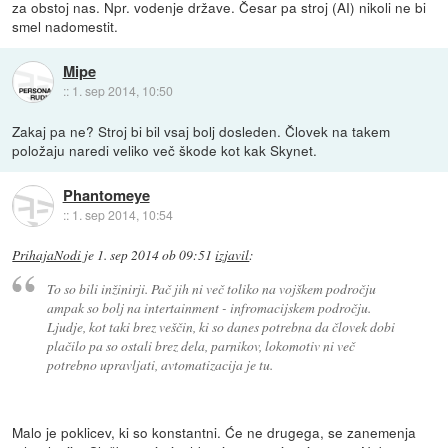
za obstoj nas. Npr. vodenje države. Česar pa stroj (AI) nikoli ne bi
smel nadomestit.
Mipe
::
1. sep 2014, 10:50
Zakaj pa ne? Stroj bi bil vsaj bolj dosleden. Človek na takem
položaju naredi veliko več škode kot kak Skynet.
Phantomeye
::
1. sep 2014, 10:54
PrihajaNodi
je
1. sep 2014 ob 09:51
izjavil
:
To so bili inžinirji. Pač jih ni več toliko na vojškem področju
ampak so bolj na intertainment - infromacijskem področju.
Ljudje, kot taki brez veščin, ki so danes potrebna da človek dobi
plačilo pa so ostali brez dela, parnikov, lokomotiv ni več
potrebno upravljati, avtomatizacija je tu.
Malo je poklicev, ki so konstantni. Će ne drugega, se zanemenja