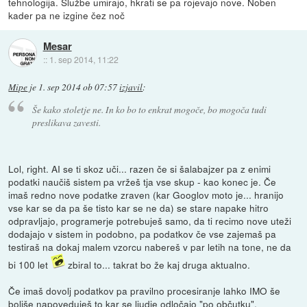
tehnologija. Službe umirajo, hkrati se pa rojevajo nove. Noben
kader pa ne izgine čez noč
Mesar
::
1. sep 2014, 11:22
Mipe
je
1. sep 2014 ob 07:57
izjavil
:
Še kako stoletje ne. In ko bo to enkrat mogoče, bo mogoča tudi
preslikava zavesti.
Lol, right. AI se ti skoz uči... razen če si šalabajzer pa z enimi
podatki naučiš sistem pa vržeš tja vse skup - kao konec je. Če
imaš redno nove podatke zraven (kar Googlov moto je... hranijo
vse kar se da pa še tisto kar se ne da) se stare napake hitro
odpravljajo, programerje potrebuješ samo, da ti recimo nove uteži
dodajajo v sistem in podobno, pa podatkov če vse zajemaš pa
testiraš na dokaj malem vzorcu nabereš v par letih na tone, ne da
bi 100 let
zbiral to... takrat bo že kaj druga aktualno.
Če imaš dovolj podatkov pa pravilno procesiranje lahko IMO še
boljše napoveduješ to kar se ljudje odločajo "po občutku".