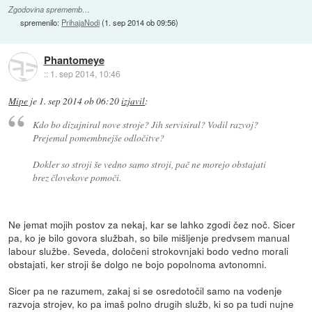
Zgodovina sprememb…
spremenilo:
PrihajaNodi
(
1. sep 2014 ob 09:56
)
Phantomeye
::
1. sep 2014, 10:46
Mipe
je
1. sep 2014 ob 06:20
izjavil
:
Kdo bo dizajniral nove stroje? Jih servisiral? Vodil razvoj?
Prejemal pomembnejše odločitve?
Dokler so stroji še vedno samo stroji, pač ne morejo obstajati
brez človekove pomoči.
Ne jemat mojih postov za nekaj, kar se lahko zgodi čez noč. Sicer
pa, ko je bilo govora službah, so bile mišljenje predvsem manual
labour službe. Seveda, določeni strokovnjaki bodo vedno morali
obstajati, ker stroji še dolgo ne bojo popolnoma avtonomni.
Sicer pa ne razumem, zakaj si se osredotočil samo na vodenje
razvoja strojev, ko pa imaš polno drugih služb, ki so pa tudi nujne