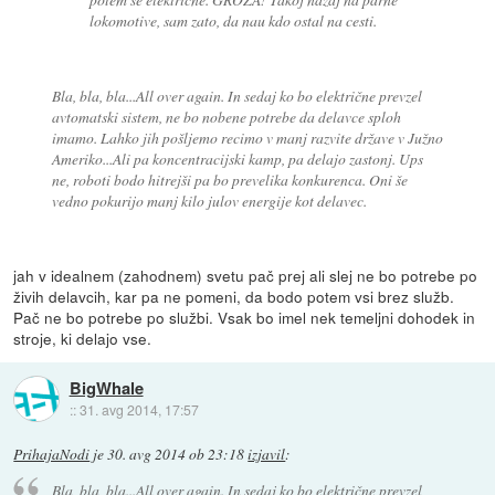
lokomotive, sam zato, da nau kdo ostal na cesti.
Bla, bla, bla...All over again. In sedaj ko bo električne prevzel
avtomatski sistem, ne bo nobene potrebe da delavce sploh
imamo. Lahko jih pošljemo recimo v manj razvite države v Južno
Ameriko...Ali pa koncentracijski kamp, pa delajo zastonj. Ups
ne, roboti bodo hitrejši pa bo prevelika konkurenca. Oni še
vedno pokurijo manj kilo julov energije kot delavec.
jah v idealnem (zahodnem) svetu pač prej ali slej ne bo potrebe po
živih delavcih, kar pa ne pomeni, da bodo potem vsi brez služb.
Pač ne bo potrebe po službi. Vsak bo imel nek temeljni dohodek in
stroje, ki delajo vse.
BigWhale
::
31. avg 2014, 17:57
PrihajaNodi
je
30. avg 2014 ob 23:18
izjavil
:
Bla, bla, bla...All over again. In sedaj ko bo električne prevzel