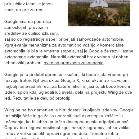
priključitev tekmi je jasen
znak, da gre za res.
Google ima na področju
samostojnih prevoznih
sredstev že obilico izkušenj,
saj so
do registracije uspeli pripeljati samovozeče avtomobile
.
Vgrajevanje mehanizma za avtomatično vožnjo v komercialne
avtomobila je bila le vmesna stopnja, saj je Google
že razvil lastne
avtonomne avtomobile
. Narediti avtomobil brez volana ni noben
tehnološki problem,
ovire so predvsem zakonodaja
.
Google je tu pridobil ogromno izkušenj, ki bodo zlata vredne pri
razvoju trotov. Njihova ekipa Google X, ki se ukvarja z razvojem
najbolj nenavadnih reči, za katere nikoli ni jasno, ali bodo končni
izdelki sploh kdaj ugledali luč sveta, dela na projektu Wing že dve
leti. Rezultat je že delujoč prototip.
Wing pa ne bo namenjen le hitri dostavi kupljenih izdelkov. Google
razmišlja širše in ga želijo uporabiti tudi v postopku zaščite in
reševanja, ko bi lahko na težko dostopna mesta odpeljal pomoč.
Čeprav bo njegova nosilnost zgolj nekaj kilogramov, lahko veliko
trotov v veliko poletih opravi ogromno delo. Trenutno tehta
Googlov Wing 8,6 kilograma, naloži pa lahko še poldrugi kilogram.