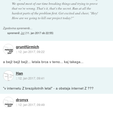
We spend most of our time breaking things and trying to prove
that we're wrong. That's it, that's the secret. Run at all the
hardest parts of the problem first. Get excited and cheer, "Hey!
How are we going to kill our project today?"
Zgodovina sprememb…
spremenil:
Jst
(
11. jan 2017 ob 22:55
)
gruntfürmich
::
12. jan 2017, 09:22
a bejž bejž bejž... letala brca v temo... kaj takega...
Han
::
12. jan 2017, 09:41
"v internetu Z brezpilotnih letal" - a obstaja internet Z ???
dronyx
::
12. jan 2017, 09:49