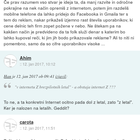
Če prav razumem vso stvar je ideja ta, da manj razvite in odročne
pokrajine na nek način opremiš z internetom, potem jim razdeliš
mobilne telefone da lahko pridejo do Facebooka in Gmaila ter s
tem do reklam, nakar prikažeš izjemno rast števila uporabnikov, ki
cene delnic teh firm zopet požene v nebo. Ne štekam pa na
kakšen način je predvideno da ta folk služi denar s katerim bo
lahko kupoval reči, ki jim jih bodo prikazovale reklame? Ali to niti ni
pomembno, samo da so cifre uporabnikov visoke ...
Ahim
::
12. jan 2017, 10:12
Han
je
12. jan 2017 ob 09:41
izjavil
:
"v internetu Z brezpilotnih letal" - a obstaja internet Z ???
To ne, a ta konkretni Internet ocitno pada dol z letal, zato "z letal".
Ker je nalozen na letalih. Geddit?
carota
::
12. jan 2017, 11:51