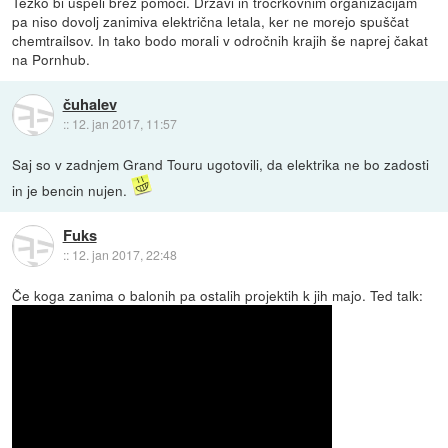
Težko bi uspeli brez pomoči. Državi in tročrkovnim organizacijam
pa niso dovolj zanimiva električna letala, ker ne morejo spuščat
chemtrailsov. In tako bodo morali v odročnih krajih še naprej čakat
na Pornhub.
čuhalev
::
12. jan 2017, 11:57
Saj so v zadnjem Grand Touru ugotovili, da elektrika ne bo zadosti
in je bencin nujen.
Fuks
::
12. jan 2017, 22:48
Če koga zanima o balonih pa ostalih projektih k jih majo. Ted talk: