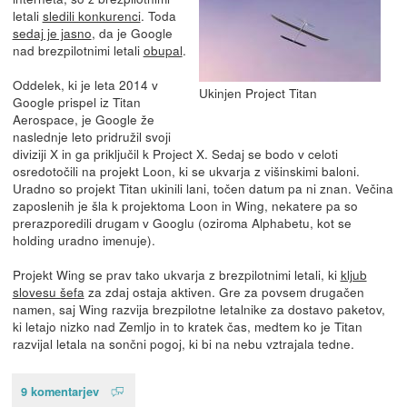
letali
sledili konkurenci
. Toda
sedaj je jasno
, da je Google
nad brezpilotnimi letali
obupal
.
Oddelek, ki je leta 2014 v
Ukinjen Project Titan
Google prispel iz Titan
Aerospace, je Google že
naslednje leto pridružil svoji
diviziji X in ga priključil k Project X. Sedaj se bodo v celoti
osredotočili na projekt Loon, ki se ukvarja z višinskimi baloni.
Uradno so projekt Titan ukinili lani, točen datum pa ni znan. Večina
zaposlenih je šla k projektoma Loon in Wing, nekatere pa so
prerazporedili drugam v Googlu (oziroma Alphabetu, kot se
holding uradno imenuje).
Projekt Wing se prav tako ukvarja z brezpilotnimi letali, ki
kljub
slovesu šefa
za zdaj ostaja aktiven. Gre za povsem drugačen
namen, saj Wing razvija brezpilotne letalnike za dostavo paketov,
ki letajo nizko nad Zemljo in to kratek čas, medtem ko je Titan
razvijal letala na sončni pogoj, ki bi na nebu vztrajala tedne.
9 komentarjev