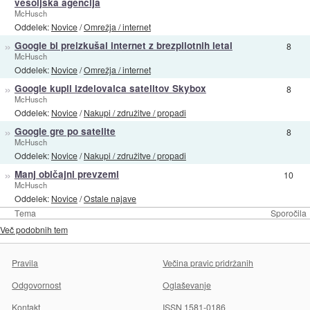
vesoljska agencija
McHusch
Oddelek:
Novice
/
Omrežja / internet
»
Google bi preizkušal internet z brezpilotnih letal
8
McHusch
Oddelek:
Novice
/
Omrežja / internet
»
Google kupil izdelovalca satelitov Skybox
8
McHusch
Oddelek:
Novice
/
Nakupi / združitve / propadi
»
Google gre po satelite
8
McHusch
Oddelek:
Novice
/
Nakupi / združitve / propadi
»
Manj običajni prevzemi
10
McHusch
Oddelek:
Novice
/
Ostale najave
Tema
Sporočila
Več podobnih tem
Pravila
Večina pravic pridržanih
Odgovornost
Oglaševanje
Kontakt
ISSN 1581-0186