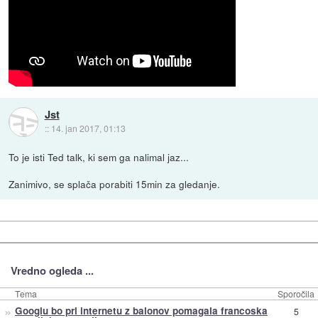
Jst
::
14. jan 2017, 01:13
To je isti Ted talk, ki sem ga nalimal jaz...
Zanimivo, se splača porabiti 15min za gledanje.
Vredno ogleda ...
Tema
Sporočila
»
Googlu bo pri internetu z balonov pomagala francoska
5