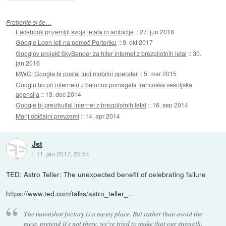
Preberite si še…
Facebook prizemljil svoja letala in ambicije
::
27. jun 2018
Google Loon leti na pomoč Portoriku
::
9. okt 2017
Googlov projekt SkyBender za hiter internet z brezpilotnih letal
::
30.
jan 2016
MWC: Google bi postal tudi mobilni operater
::
5. mar 2015
Googlu bo pri internetu z balonov pomagala francoska vesoljska
agencija
::
13. dec 2014
Google bi preizkušal internet z brezpilotnih letal
::
16. sep 2014
Manj običajni prevzemi
::
14. apr 2014
Jst
::
11. jan 2017, 22:54
TED: Astro Teller: The unexpected benefit of celebrating failure
https://www.ted.com/talks/astro_teller_...
The moonshot factory is a messy place. But rather than avoid the
mess, pretend it's not there, we've tried to make that our strength.