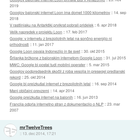
2019
Googlov balonski internet Loon ima domet 1000 kilometrov
::
14. sep
2018
V rastlinjaku na Antarktiki prvikrat pobrali pridelek
::
6. apr 2018
Velik napredek v projektu Loon
::
17. feb 2017
Google: v internetu z brezpilotnih letal na sončno energijo ni
prihodnosti
::
11. jan 2017
Google Loon osvaja Indonezijo in še svet
::
30. okt 2015
Šrilanka bržkone z balonskim internetom Google Loon
::
31. jul 2015
MWC: Google bi postal tudi mobilni operater
::
5. mar 2015
Googlov podpredsednik skočil z roba vesolja in presegel predlanski
rekord
::
25. okt 2014
Google bi preizkušal internet z brezpilotnih letal
::
16. sep 2014
Manj običajni prevzemi
::
14. apr 2014
Google preizkuša internet na balonih
::
16. jun 2013
Francija odprla internetno stran z dokumentacijo o NLP
::
23. mar
2007
mrTwelveTrees
::
13. dec 2014, 17:21