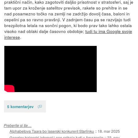
praktični način, kako zagotoviti daljšo prisotnost v stratosferi, saj je
tam upor za kroženje satelitov previsok, rakete so prehitre in se
nad posamezno točko na zemlji ne zadržijo dovolj časa, baloni in
cepelini pa so ravno pravšnji. V zadnjem času pa se razvijajo tudi
brezpilotna letala na sončni pogon, ki bodo prav tako lahko ostala
visoko nad oblaki dalje časovno obdobje;
tudi tu ima Google svoje
interese
.
5 komentarjev
Preberite si še…
Alphabetova Taara bo laserski konkurent Starlinku
::
18. mar 2025
Googlov balonski internet Loon prihaja tudi v Amazonijo
::
23. nov