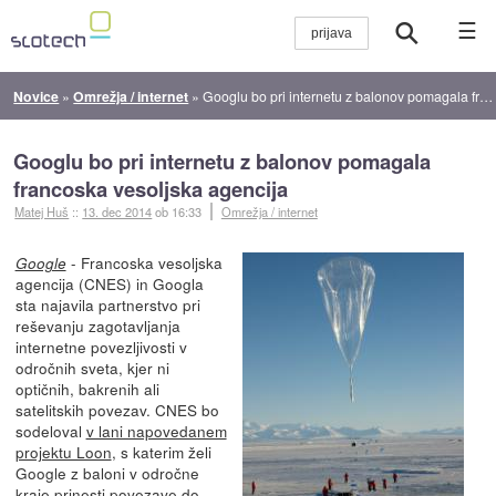
☰
Novice
»
Omrežja / internet
»
Googlu bo pri internetu z balonov pomagala francoska vesoljska agencija
Googlu bo pri internetu z balonov pomagala
francoska vesoljska agencija
Matej Huš
::
13. dec 2014
ob 16:33
Omrežja / internet
- Francoska vesoljska
Google
agencija (CNES) in Googla
sta najavila partnerstvo pri
reševanju zagotavljanja
internetne povezljivosti v
odročnih sveta, kjer ni
optičnih, bakrenih ali
satelitskih povezav. CNES bo
sodeloval
v lani napovedanem
projektu Loon
, s katerim želi
Google z baloni v odročne
kraje prinesti povezave do