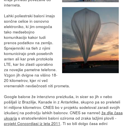
interneta.
Lahki poliestrski baloni imajo
sončne celice in osnovno
elektroniko, ki jim omogoča
tako medsebojno
komunikacijo kakor tudi
prenos podatkov na zemljo.
Sprejemniki na tleh z njimi
komunicirajo prek posebnih
anten ali kar prek protokola
LTE, kar bo zlasti uporabno
za novejše pametne telefone.
Vzgon jih dvigne na višino 18-
20 kilometrov, kjer ni več
vremenskih nevšečnosti niti prometa.
Google balone že intenzivno preizkuša, in sicer so jih v nebo
pošiljali iz Brazilije, Kanade in z Antarktike, skupno pa so preleteli
tri milijone kilometrov. CNES bo v projektu sodeloval zaradi svojih
izkušenj na področju lahkih balonov. CNES se namreč
že dlje časa
ukvarja
s stratosferskimi baloni oziroma od zraka lažjimi plovili -
projekt Concordiasi iz leta 2011
. Ti so bili dolgo časa edini