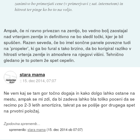
zanimivo bo primerjati cene (v primerjvavi z sat. internetom) in
hitrost ter pinge ko bo to na voljo.
Ampak, če ni ravno privezan na zemljo, bo vedno bolj zaostajal
nad vrtenjem zemlje in definitivno ne bo sledil točki, kjer je bil
spuščen. Razen seveda, če bo imel sončne panele povezne tudi
na 'propeler', ki ga bo fural s tako brzino, da bo korigiral razliko v
hitrosti vrtenja zemlje in atmosfere na njegovi višini. Tehnično
gledano je to potem že spet cepelin.
stara mama
::
15. dec 2014, 07:07
Ne vem kaj se tam gor točno dogaja in kako dolgo lahko ostane na
mestu, ampak se mi zdi, da bi zadeva lahko bla toliko poceni da se
recimo po 2-3 letih amortizira, takrat pa se pošlje gor drugega spet
na prvotni položaj.
Zgodovina sprememb…
spremenilo:
stara mama
(
15. dec 2014 ob 07:07
)