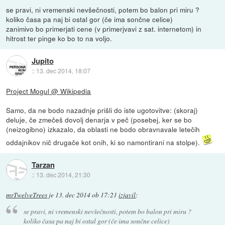
se pravi, ni vremenski nevšečnosti, potem bo balon pri miru ?
koliko časa pa naj bi ostal gor (če ima sončne celice)
zanimivo bo primerjati cene (v primerjvavi z sat. internetom) in
hitrost ter pinge ko bo to na voljo.
Jupito
::
13. dec 2014, 18:07
Project Mogul @ Wikipedia
Samo, da ne bodo nazadnje prišli do iste ugotovitve: (skoraj)
deluje, če zmečeš dovolj denarja v peč (posebej, ker se bo
(neizogibno) izkazalo, da oblasti ne bodo obravnavale letečih
oddajnikov nič drugače kot onih, ki so namontirani na stolpe).
Tarzan
::
13. dec 2014, 21:30
mrTwelveTrees
je
13. dec 2014 ob 17:21
izjavil
:
se pravi, ni vremenski nevšečnosti, potem bo balon pri miru ?
koliko časa pa naj bi ostal gor (če ima sončne celice)