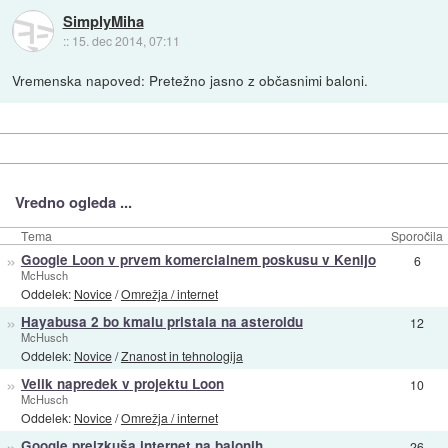
SimplyMiha
::
15. dec 2014, 07:11
Vremenska napoved: Pretežno jasno z občasnimi baloni.
Vredno ogleda ...
Tema
Sporočila
»
Google Loon v prvem komercialnem poskusu v Kenijo
6
McHusch
Oddelek:
Novice
/
Omrežja / internet
»
Hayabusa 2 bo kmalu pristala na asteroidu
12
McHusch
Oddelek:
Novice
/
Znanost in tehnologija
»
Velik napredek v projektu Loon
10
McHusch
Oddelek:
Novice
/
Omrežja / internet
»
Google preizkuša internet na balonih
26