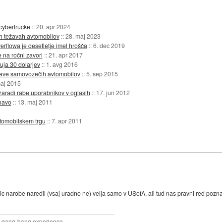
 cybertrucke
::
20. apr 2024
nih težavah avtomobilov
::
28. maj 2023
rflowa je desetletje imel hrošča
::
6. dec 2019
e na ročni zavori
::
21. apr 2017
uja 30 dolarjev
::
1. avg 2016
skave samovozečih avtomobilov
::
5. sep 2015
maj 2015
zaradi rabe uporabnikov v oglasih
::
17. jun 2012
vnavo
::
13. maj 2011
vtomobilskem trgu
::
7. apr 2011
ic narobe naredil (vsaj uradno ne) velja samo v USofA, ali tud nas pravni red poz
joy gang-bang experience.