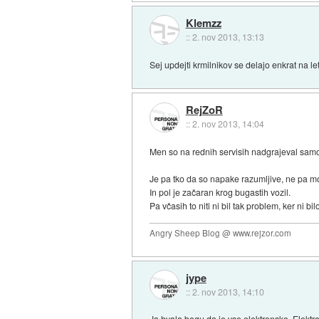
Klemzz
::
2. nov 2013, 13:13
Sej updejti krmilnikov se delajo enkrat na l
RejZoR
::
2. nov 2013, 14:04
Men so na rednih servisih nadgrajeval sam
Je pa tko da so napake razumljive, ne pa m
In pol je začaran krog bugastih vozil.
Pa včasih to niti ni bil tak problem, ker ni b
Angry Sheep Blog @ www.rejzor.com
jype
::
2. nov 2013, 14:10
Ja hvala bogu da je vse elektronsko. Elektr