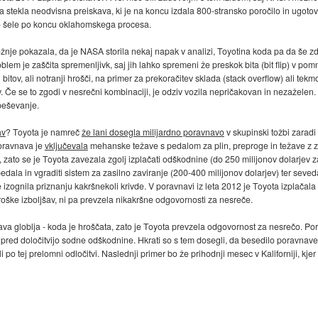
a leta stekla neodvisna preiskava, ki je na koncu izdala 800-stransko poročilo in ugot
no šele po koncu oklahomskega procesa.
ožnje pokazala, da je NASA storila nekaj napak v analizi, Toyotina koda pa da še zd
lem je zaščita spremenljivk, saj jih lahko spremeni že preskok bita (bit flip) v pom
 bitov, ali notranji hrošči, na primer za prekoračitev sklada (stack overflow) ali tek
Če se to zgodi v nesrečni kombinaciji, je odziv vozila nepričakovan in nezaželen.
peševanje.
av
? Toyota je namreč
že lani dosegla milijardno poravnavo
v skupinski tožbi zarad
poravnava je
vključevala
mehanske težave s pedalom za plin, preproge in težave z za
, zato se je Toyota zavezala zgolj izplačati odškodnine (do 250 milijonov dolarjev z
 pedala in vgraditi sistem za zasilno zaviranje (200-400 milijonov dolarjev) ter seve
je izognila priznanju kakršnekoli krivde. V poravnavi iz leta 2012 je Toyota izplača
troške izboljšav, ni pa prevzela nikakršne odgovornosti za nesreče.
žava globlja - koda je hroščata, zato je Toyota prevzela odgovornost za nesrečo. Po
 pred določitvijo sodne odškodnine. Hkrati so s tem dosegli, da besedilo poravnav
li po tej prelomni odločitvi. Naslednji primer bo že prihodnji mesec v Kaliforniji, k