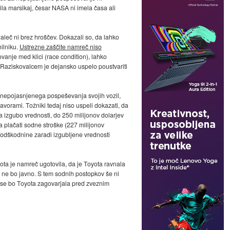
ovila marsikaj, česar NASA ni imela časa ali
aleč ni brez hroščev. Dokazali so, da lahko
nilniku.
Ustrezne zaščite namreč niso
movanje med klici (race condition), lahko
 Raziskovalcem je dejansko uspelo poustvariti
i nepojasnjenega pospeševanja svojih vozil,
vorami. Tožniki tedaj niso uspeli dokazati, da
a izgubo vrednosti, do 250 milijonov dolarjev
da plačati sodne stroške (227 milijonov
la odškodnine zaradi izgubljene vrednosti
rota je namreč ugotovila, da je Toyota ravnala
e ne bo javno. S tem sodnih postopkov še ni
jer se bo Toyota zagovarjala pred zveznim