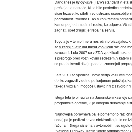
Dandanes je
fly-by-wire
(FBW) standard v letalski
preštejemo nesreče, ki so bile posledica nedelo
sicer težave, ko piloti niso ustrezno usposoblj
podrobnosti izvedbe FBW v konkretnem primeru).
kamor pogledamo, in ni redko, ko odpove. Včas
zagnati, spet drugič je treba na servis.
Toyota je v tem primeru nesrečni proizvajalec, ki 
so
v zadnjih letih kar trikrat vpoklicali
različne mo
zavorami. Leta 2007 so v ZDA vpoklicali nekater
s preprogo pred voznikovim sedežem, v katero se
so preoblikovali dizajn pedala, zamenjali preprog
Leta 2010 so vpoklicali novo serijo vozil več mod
oblike zagozdi v delno potisnjenem položaju, kar
takega vozila ni mogoče ustaviti niti z zavoro niti
Istega leta je bil sprva na Japonskem kasneje pa
programske opreme, ki je okrepila delovanje sist
Najnovejša poravnava pa je pomembno različna 
sedaj pa je prvikrat krivec elektronika, in to ne 
računalniškega sistema v avtomobilih, so ugotovi
(National Highway Traffic Safety Administration)