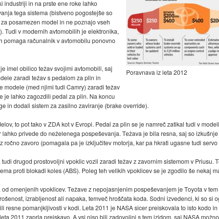
 industriji in na prste ene roke lahko
vanja tega sistema (bistveno pogostejše so
eni za posamezen model in ne poznajo vseh
 Tudi v modernih avtomobilih je elektronika,
ih pomaga računalnik v avtomobilu ponovno
je imel obilico težav svojimi avtomobili, saj
Poravnava iz leta 2012
dele zaradi težav s pedalom za plin in
e modele (med njimi tudi Camry) zaradi težav
 je lahko zagozdili pedal za plin. Na koncu
e in dodali sistem za zasilno zaviranje (brake override).
elov, to pot tako v ZDA kot v Evropi. Pedal za plin se je namreč zatikal tudi v model
 lahko privede do neželenega pospeševanja. Težava je bila resna, saj so izkušnje vo
 z ročno zavoro (pomagala pa je izključitev motorja, kar pa hkrati ugasne tudi servo vo
 tudi drugod prostovoljni vpoklic vozil zaradi težav z zavornim sistemom v Priusu. 
ema proti blokadi koles (ABS). Poleg teh velikih vpoklicev se je zgodilo še nekaj 
od omenjenih vpoklicev. Težave z nepojasnjenim pospeševanjem je Toyota v tem
iztrošenost, izrabljenost ali napaka, temveč hroščata koda. Sodni izvedenci, ki so si
li resne pomanjkljivosti v kodi. Leta 2011 je NASA sicer preiskovala to isto kodo in
 leta 2011 zaprla preiskavo. A vsi niso bili zadovoljni s tem izidom, saj NASA mož