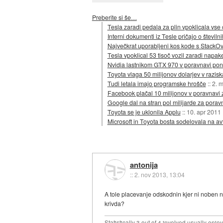
Preberite si še…
Tesla zaradi pedala za plin vpoklicala vse
Interni dokumenti iz Tesle pričajo o števil
Največkrat uporabljeni kos kode s StackOve
Tesla vpoklical 53 tisoč vozil zaradi napak
Nvidia lastnikom GTX 970 v poravnavi pon
Toyota vlaga 50 milijonov dolarjev v razi
Tudi letala imajo programske hrošče
::
2. 
Facebook plačal 10 milijonov v poravnavi 
Google dal na stran pol milijarde za pora
Toyota se je uklonila Applu
::
10. apr 2011
Microsoft in Toyota bosta sodelovala na a
antonija
::
2. nov 2013, 13:04
A tole placevanje odskodnin kjer ni noben n
krivda?
Statistically 3 out of 4 involved usually en