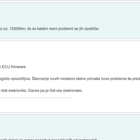
eto oz. 15000km, če so kakšni resni problemi se jih vpokliče.
o ECU firmware.
ogoče opravičljive. Štancanje novih modelov stalno prinaša nove probleme še prede
ilo tolk elekronike. Danes pa je čist vse elekronsko.
onski sklopi so nekaj magnitud zanesljivejši od mehanskih.