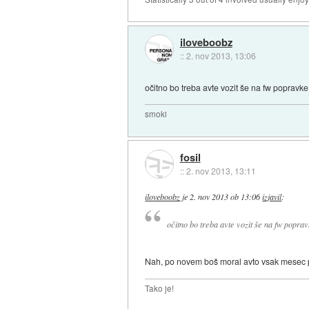
iloveboobz
::
2. nov 2013, 13:06
očitno bo treba avte vozit še na fw popravk
smoki
fosil
::
2. nov 2013, 13:11
iloveboobz
je
2. nov 2013 ob 13:06
izjavil
:
očitno bo treba avte vozit še na fw popra
Nah, po novem boš moral avto vsak mesec pr
Tako je!