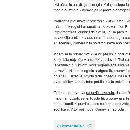
izključila, le potrditi je ni mogla. Zato je isteg
mogla ali želela. Javnosti pa je postalo dostop
Podrobna preiskava in testiranje v simulatorju v
računalnik registrira napačne ukaze voznika. Prob
implementirali.
Zunanji dejavniki, kot so preskoki
povzročijo prekinitev posameznih podprogramov. 
en scenarij, v katerem to povzroči neželeno pos
V čem se ta primer razlikuje
od prejšnjih poravn
kar je bila največja v ameriški zgodovini. Tista 
je težava tudi v izvorni kodi pogonskega sistema
za vozila, ki jih ni mogoče nadgraditi), popraviti
dolarjev). Hkrati je Toyota tedaj dosegla, da se 
avtomobilov zaradi slabe publicitete in pokrila s
Tokratna poravnava
pa prvič dokazuje
, da je te
malomarno, zato se je Toyota hitro poravnala še
konec; analitiki pravijo, da so se šele resno zače
sodiščem. V Evropi model Camry ni naprodaj.
70 komentarjev