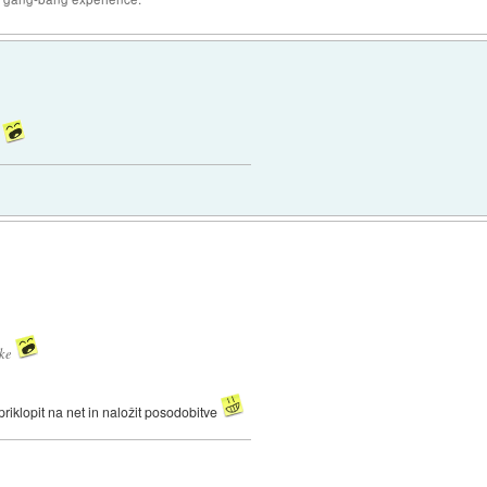
e
vke
iklopit na net in naložit posodobitve