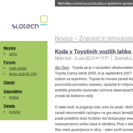
Evropska vesoljska agencija razvija svojo rak
Novice
»
Znanost in tehnologij
Novice
Koda v Toyotinih vozilih lahk
arhiv
Matej Huš
::
2. nov 2013
ob 12:57
Znanost in 
Forum
Slo-Tech
- Toyota se je v razvpitem oklahomsk
mali oglasi
Toyota Camry letnik 2005, ki je septembra 2007
teme zadnjih 24h
izidom za sopotnico. Toyota bo morala zaradi teža
Članki
povzročila prometno nesrečo, izplačati tri milijon
sodišče prisodilo kazensko oziroma eksemplari
Zaposlitve
zneski še bistveno večji.
brskaj
Ostalo
O slabi kodi, ki poganja svet, smo že pisali. Ve
pravila
zaradi ekonomskih razlogov ne gre skozi temelji
pisati praktično brez hroščev, kot dokazujejo vesol
nesorazmerno veliko časa in stroškov. Prav v leta
člen med upravljavca in stroj – eden prvih pom