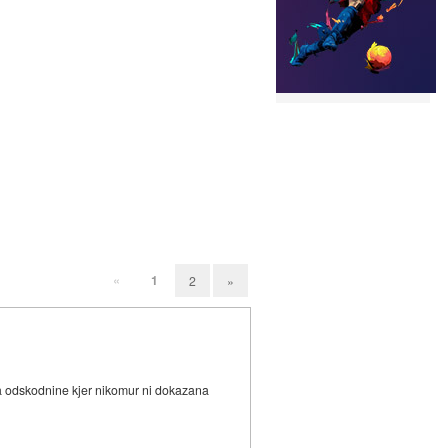
«
1
2
»
na odskodnine kjer nikomur ni dokazana