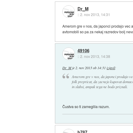
Dr_M
::
2. nov 2013, 14:31
Amerom gre v nos, da japonci prodajo vec av
avtomobili so pa za nekaj razredov bolj neva
49106
::
2. nov 2013, 14:38
Dr_M
je
2. nov 2013 ob 14:31
izjavil
:
Amerom gre v nos, da japonci prodajo vec
folk prepricat, da zacnejo kupovat domaco
in slabsi, ampak tega ne bodo priznali.
Čustva so ti zameglila razum.
b787