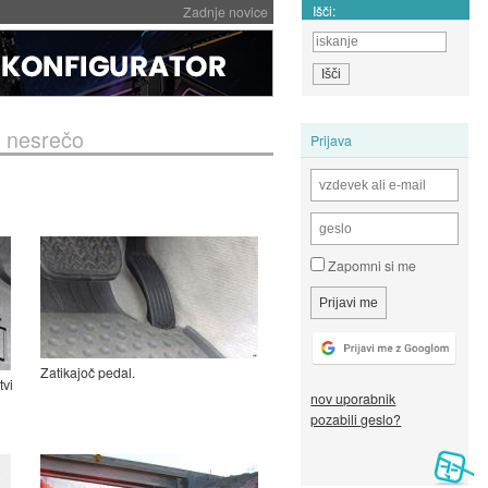
Išči:
Zadnje novice
o nesrečo
Prijava
Zapomni si me
Zatikajoč pedal.
tvi
nov uporabnik
pozabili geslo?