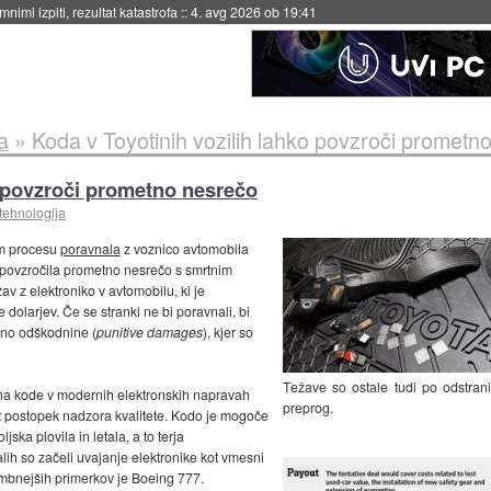
eto za večkratno uporabo
::
4. avg 2026 ob 19:41
a
»
Koda v Toyotinih vozilih lahko povzroči prometn
o povzroči prometno nesrečo
tehnologija
em procesu
poravnala
z voznico avtomobila
 povzročila prometno nesrečo s smrtnim
v z elektroniko v avtomobilu, ki je
e dolarjev. Če se stranki ne bi poravnali, bi
čno odškodnine (
punitive damages
), kjer so
Težave so ostale tudi po odstrani
čina kode v modernih elektronskih napravah
preprog.
t postopek nadzora kvalitete. Kodo je mogoče
jska plovila in letala, a to terja
lih so začeli uvajanje elektronike kot vmesni
embnejših primerkov je Boeing 777.