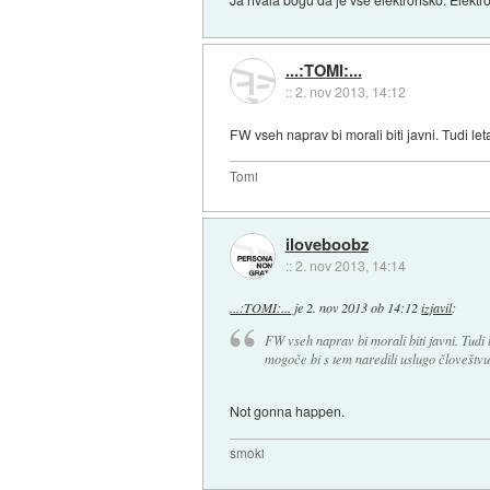
...:TOMI:...
::
2. nov 2013, 14:12
FW vseh naprav bi morali biti javni. Tudi let
Tomi
iloveboobz
::
2. nov 2013, 14:14
...:TOMI:...
je
2. nov 2013 ob 14:12
izjavil
:
FW vseh naprav bi morali biti javni. Tudi l
mogoče bi s tem naredili uslugo človeštvu
Not gonna happen.
smoki