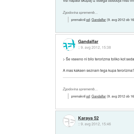
Vsi napadi skupaj iz tistega obdobja niso ime
Zgodovina sprememb…
premaknil
od
:
Gandalfar
(
9. avg 2012 ob 16
Gandalfar
::
9. avg 2012, 15:38
> Še vseeno ni bilo terorizma toliko kot sed
A mas kaksen seznam tega kupa terorizma?
Zgodovina sprememb…
premaknil
od
:
Gandalfar
(
9. avg 2012 ob 16
Karaya 52
::
9. avg 2012, 15:46