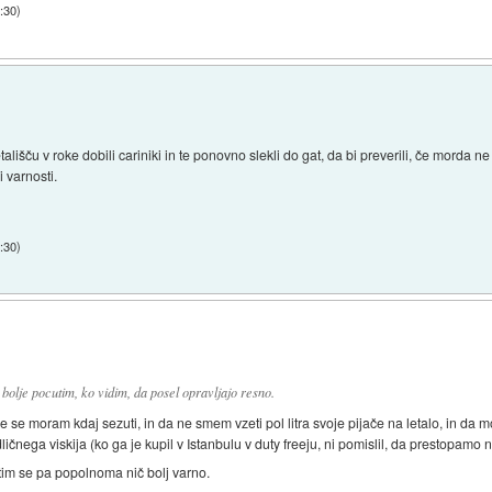
:30
)
ališču v roke dobili cariniki in te ponovno slekli do gat, da bi preverili, če mord
i varnosti.
:30
)
 bolje pocutim, ko vidim, da posel opravljajo resno.
če se moram kdaj sezuti, in da ne smem vzeti pol litra svoje pijače na letalo, in da
odličnega viskija (ko ga je kupil v Istanbulu v duty freeju, ni pomislil, da prestopam
tim se pa popolnoma nič bolj varno.