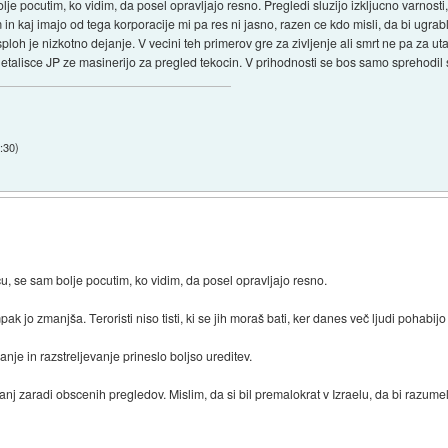
lje pocutim, ko vidim, da posel opravljajo resno. Pregledi sluzijo izkljucno varnosti
m in kaj imajo od tega korporacije mi pa res ni jasno, razen ce kdo misli, da bi ugrabl
ploh je nizkotno dejanje. V vecini teh primerov gre za zivljenje ali smrt ne pa za uta
etalisce JP ze masinerijo za pregled tekocin. V prihodnosti se bos samo sprehodil s 
:30
)
u, se sam bolje pocutim, ko vidim, da posel opravljajo resno.
jo zmanjša. Teroristi niso tisti, ki se jih moraš bati, ker danes več ljudi pohabijo in 
nje in razstreljevanje prineslo boljso ureditev.
manj zaradi obscenih pregledov. Mislim, da si bil premalokrat v Izraelu, da bi razumel