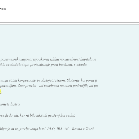
:30
)
 posamezniki zagovarjajo skoraj izključno zasebnost kapitala in
sti in svoboščin (npr. protestiranje pred bankami, svoboda
maga ščititi korporacije in obstoječi sistem. Slačenje korporacij
poracijam. Zato pravim - ali zasebnost na obeh področjih, ali pa
umete bistvo.
 pregledovali, ker ni bilo takšnih groženj kot sedaj.
bljanja in razstreljevanja letal. PLO, IRA, itd... Ravno v 70-tih.