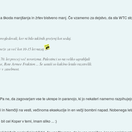
 bila škoda manjšanja in žrtev bistveno manj. Če vzamemo za dejstvo, da sta WTC stol
 pregledovali, ker ni bilo takšnih groženj kot sedaj.
eže za več kot 10-15 let nazaj
70. let precej več terorizma. Palestinci so na veliko ugrabljali
se, Rote Armee Fraktion ... Še ustaši so kakšno letalo razstrelili.
v v zasebnost.
! Pa ne, da zagovarjam vse te ukrepe in paranojo, ki jo nekateri namerno razpihujej
liji in Nemčiji na vesti, večinoma eksekucije in en večji bombni napad. Nobenega leta
 bil cel Koper v temi, imam sliko ... :)