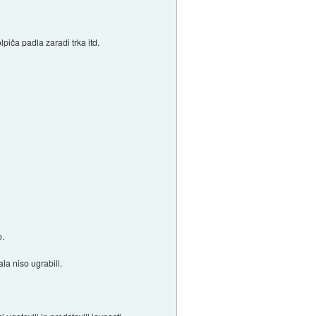
piča padla zaradi trka itd.
o.
la niso ugrabili.