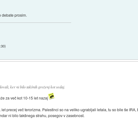
vo debate prosim.
:30
)
dovali, ker ni bilo takšnih groženj kot sedaj.
e za več kot 10-15 let nazaj
. let precej več terorizma. Palestinci so na veliko ugrabljali letala, tu so bile še IR
n vendar ni bilo takšnega strahu, posegov v zasebnost.