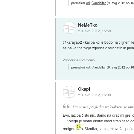
premaknil
od
:
Gandalfar
(
9. avg 2012 ob 16
NeMeTko
::
9. avg 2012, 15:58
@karaya52 - kaj pa ko te bodo na ciljnem let
se pa konča tvoja zgodba o teroristih in javn
Zgodovina sprememb…
premaknil
od
:
Gandalfar
(
9. avg 2012 ob 16
Okapi
::
9. avg 2012, 16:08
Kar se tice pregledov na letaliscu, se sam
Evo, jaz pa čisto nič. Samo na qrac mi gre, 
... Kolega je moral enkrat vreči stran flašo 
rentgen
). Skratka, samo gnjavaža, poču