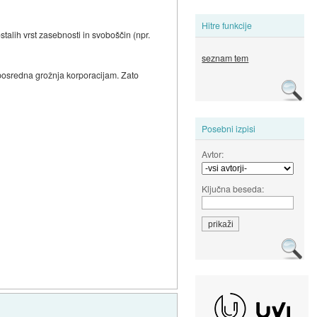
Hitre funkcije
talih vrst zasebnosti in svoboščin (npr.
seznam tem
neposredna grožnja korporacijam. Zato
Posebni izpisi
Avtor:
Ključna beseda: