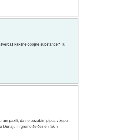
a ne švercaš kakšne opojne substance? Tu
 moram paziti, da ne pozabim pipca v žepu
o na Dunaju in gremo še čez en fakin