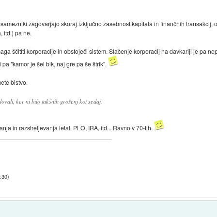
samezniki zagovarjajo skoraj izključno zasebnost kapitala in finančnih transakcij, os
 itd.) pa ne.
aga ščititi korporacije in obstoječi sistem. Slačenje korporacij na davkariji je pa 
 pa "kamor je šel bik, naj gre pa še štrik".
ete bistvo.
dovali, ker ni bilo takšnih groženj kot sedaj.
anja in razstreljevanja letal. PLO, IRA, itd... Ravno v 70-tih.
:30
)