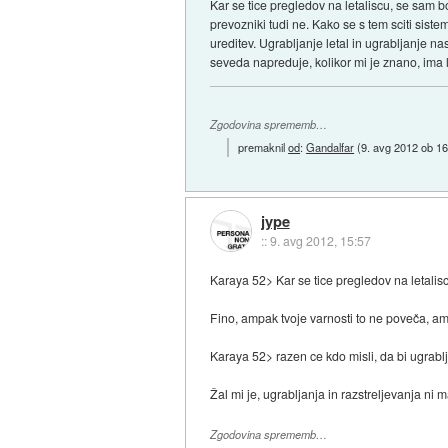
Kar se tice pregledov na letaliscu, se sam bo
prevozniki tudi ne. Kako se s tem sciti siste
ureditev. Ugrabljanje letal in ugrabljanje nas
seveda napreduje, kolikor mi je znano, ima l
Zgodovina sprememb…
premaknil
od
:
Gandalfar
(
9. avg 2012 ob 16
jype
::
9. avg 2012, 15:57
Karaya 52> Kar se tice pregledov na letalisc
Fino, ampak tvoje varnosti to ne poveča, ampak 
Karaya 52> razen ce kdo misli, da bi ugrablja
Žal mi je, ugrabljanja in razstreljevanja ni 
Zgodovina sprememb…