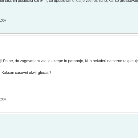
li takšnih posledici kot 9/11, če upoštevamo, da je vse resnično, kar so preiskovalci u
:30
)
aj! Pa ne, da zagovarjam vse te ukrepe in paranojo, ki jo nekateri namerno razpihuj
 Kaksen casovni okvir gledas?
:30
)