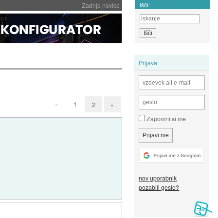
Išči:
Zadnje novice
Prijava
«
1
2
»
Zapomni si me
nov uporabnik
pozabili geslo?