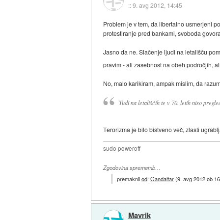
::
9. avg 2012, 14:45
Problem je v tem, da libertalno usmerjeni po
protestiranje pred bankami, svoboda govora,
Jasno da ne. Slačenje ljudi na letališču pom
pravim - ali zasebnost na obeh področjih, ali
No, malo karikiram, ampak mislim, da razum
Tudi na letališčih te v 70. letih niso pregle
Terorizma je bilo bistveno več, zlasti ugrablj
sudo poweroff
Zgodovina sprememb…
premaknil
od
:
Gandalfar
(
9. avg 2012 ob 16
Mavrik