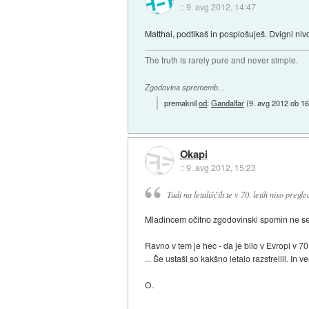
::
9. avg 2012, 14:47
Matthai, podtikaš in posplošuješ. Dvigni ni
The truth is rarely pure and never simple.
Zgodovina sprememb…
premaknil
od
:
Gandalfar
(
9. avg 2012 ob 16
Okapi
::
9. avg 2012, 15:23
Tudi na letališčih te v 70. letih niso pregle
Mladincem očitno zgodovinski spomin ne sež
Ravno v tem je hec - da je bilo v Evropi v 70
... Še ustaši so kakšno letalo razstrelili. I
O.