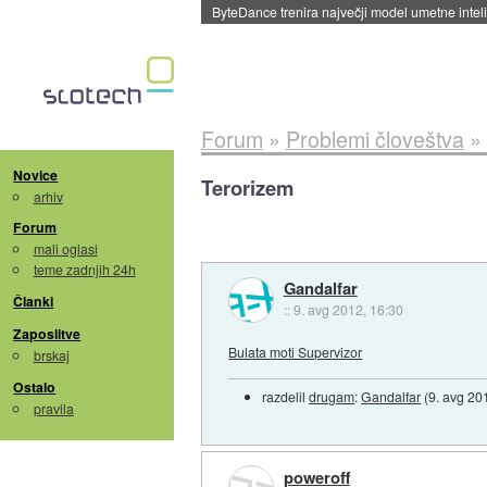
Spletne strani začele streči oglase za agente
Forum
»
Problemi človeštva
»
Novice
Terorizem
arhiv
Forum
mali oglasi
teme zadnjih 24h
Gandalfar
Članki
::
9. avg 2012, 16:30
Zaposlitve
Bulata moti Supervizor
brskaj
Ostalo
razdelil
drugam
:
Gandalfar
(
9. avg 20
pravila
poweroff