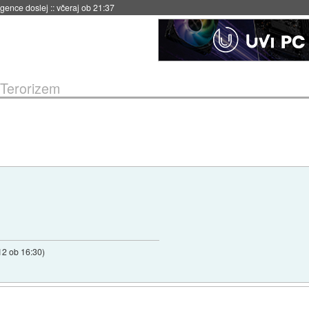
 umetne inteligence
::
včeraj ob 21:23
Terorizem
12 ob 16:30
)