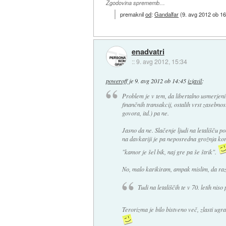
Zgodovina sprememb…
premaknil
od
:
Gandalfar
(
9. avg 2012 ob 16
enadvatri
::
9. avg 2012, 15:34
poweroff
je
9. avg 2012 ob 14:45
izjavil
:
Problem je v tem, da libertalno usmerjeni
finančnih transakcij, ostalih vrst zasebno
govora, itd.) pa ne.
Jasno da ne. Slačenje ljudi na letališču po
na davkariji je pa neposredna grožnja kor
"kamor je šel bik, naj gre pa še štrik".
No, malo karikiram, ampak mislim, da raz
Tudi na letališčih te v 70. letih niso
Terorizma je bilo bistveno več, zlasti ugra