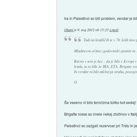
Ira in Palestinci so bili problem, vendar je
Okapi
je
9. avg 2012 ob 15:23
izjavil
:
Tudi na letališčih te v 70. letih niso
Mladincem očitno zgodovinski spomin ne s
Ravno v tem je hec - da je bilo v Evropi v 
letala, tu so bile še IRA, ETA, Brigatte ro
In vendar ni bilo takšnega strahu, posego
O.
Še vseeno ni bilo terorizma toliko kot sedaj
Brigatte rosse so imele nekaj zločinov v Ita
Palestinci so zažgali rezervoar pri Trstu in je