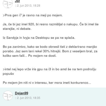
Jst
::
2. jun 2013, 18:28
>Prva gen i7 je ravno na meji po mojem.
Ja, če bi jaz imel 920, bi resno razmišljal o nakupu. Če bi imel še
starejše, ni debate.
Iz Sandyja in Ivyja na Desktopu se pa ne splača.
Bo pa zanimivo, kako se bodo obnesli tisti z deklarirano manjšo
porabo. Jaz sem lani rekel 30% hitrejši. Bom z veseljem bral, za
koliko sem falil... Po mojem ne dosti.
>intel nej lepo vrže iris gpu na i3 in bo amd še na tem področju
popušo
Po mojem jim niti ni v interesu, ker mora imeti konkurenco...
Dejan99
::
2. jun 2013, 18:35