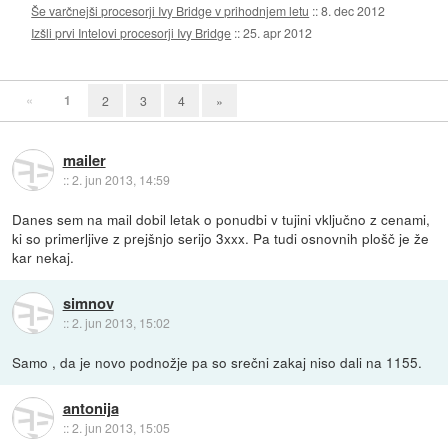
Še varčnejši procesorji Ivy Bridge v prihodnjem letu
::
8. dec 2012
Izšli prvi Intelovi procesorji Ivy Bridge
::
25. apr 2012
«
1
2
3
4
»
mailer
::
2. jun 2013, 14:59
Danes sem na mail dobil letak o ponudbi v tujini vključno z cenami,
ki so primerljive z prejšnjo serijo 3xxx. Pa tudi osnovnih plošč je že
kar nekaj.
simnov
::
2. jun 2013, 15:02
Samo , da je novo podnožje pa so srečni zakaj niso dali na 1155.
antonija
::
2. jun 2013, 15:05