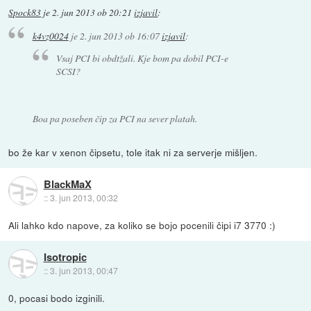
Spock83
je
2. jun 2013 ob 20:21
izjavil
:
k4vz0024
je
2. jun 2013 ob 16:07
izjavil
:
Vsaj PCI bi obdtžali. Kje bom pa dobil PCI-e
SCSI?
Boa pa poseben čip za PCI na sever platah.
bo že kar v xenon čipsetu, tole itak ni za serverje mišljen.
BlackMaX
::
3. jun 2013, 00:32
Ali lahko kdo napove, za koliko se bojo pocenili čipi i7 3770 :)
Isotropic
::
3. jun 2013, 00:47
0, pocasi bodo izginili.