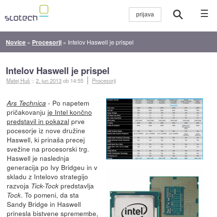
☰
Novice
»
Procesorji
»
Intelov Haswell je prispel
Intelov Haswell je prispel
Matej Huš
::
2. jun 2013
ob 14:55
Procesorji
- Po napetem
Ars Technica
pričakovanju
je Intel končno
predstavil in pokazal
prve
pocesorje iz nove družine
Haswell, ki prinaša precej
svežine na procesorski trg.
Haswell je naslednja
generacija po Ivy Bridgeu in v
skladu z Intelovo strategijo
razvoja
predstavlja
Tick-Tock
. To pomeni, da sta
Tock
Sandy Bridge in Haswell
prinesla bistvene spremembe,