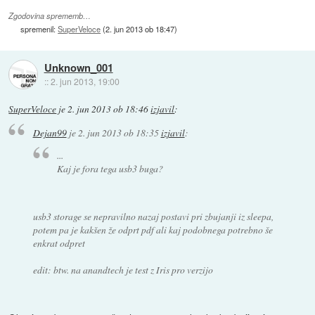
Zgodovina sprememb…
spremenil:
SuperVeloce
(
2. jun 2013 ob 18:47
)
Unknown_001
::
2. jun 2013, 19:00
SuperVeloce
je
2. jun 2013 ob 18:46
izjavil
:
Dejan99
je
2. jun 2013 ob 18:35
izjavil
:
...
Kaj je fora tega usb3 buga?
usb3 storage se nepravilno nazaj postavi pri zbujanji iz sleepa,
potem pa je kakšen že odprt pdf ali kaj podobnega potrebno še
enkrat odpret
edit: btw. na anandtech je test z Iris pro verzijo