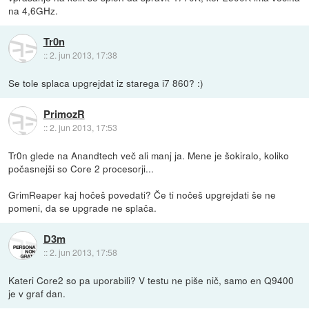
na 4,6GHz.
Tr0n
::
2. jun 2013, 17:38
Se tole splaca upgrejdat iz starega i7 860? :)
PrimozR
::
2. jun 2013, 17:53
Tr0n glede na Anandtech več ali manj ja. Mene je šokiralo, koliko
počasnejši so Core 2 procesorji...
GrimReaper kaj hočeš povedati? Če ti nočeš upgrejdati še ne
pomeni, da se upgrade ne splača.
D3m
::
2. jun 2013, 17:58
Kateri Core2 so pa uporabili? V testu ne piše nič, samo en Q9400
je v graf dan.