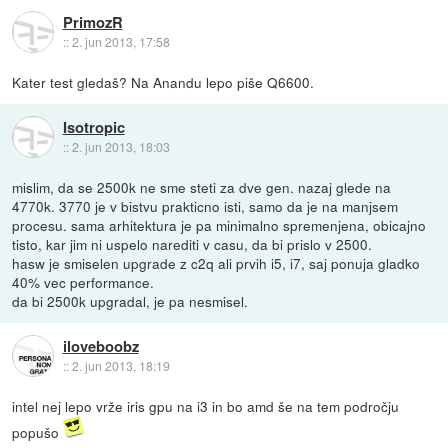
PrimozR
::
2. jun 2013, 17:58
Kater test gledaš? Na Anandu lepo piše Q6600.
Isotropic
::
2. jun 2013, 18:03
mislim, da se 2500k ne sme steti za dve gen. nazaj glede na
4770k. 3770 je v bistvu prakticno isti, samo da je na manjsem
procesu. sama arhitektura je pa minimalno spremenjena, obicajno
tisto, kar jim ni uspelo narediti v casu, da bi prislo v 2500.
hasw je smiselen upgrade z c2q ali prvih i5, i7, saj ponuja gladko
40% vec performance.
da bi 2500k upgradal, je pa nesmisel.
iloveboobz
::
2. jun 2013, 18:19
intel nej lepo vrže iris gpu na i3 in bo amd še na tem področju
popušo