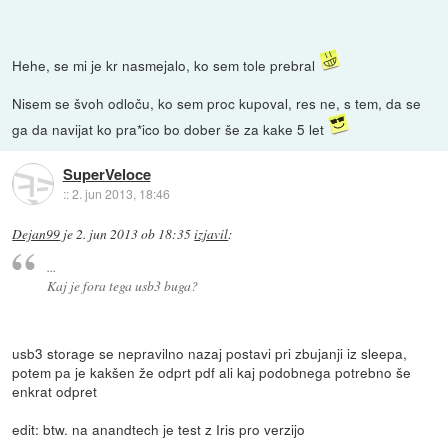
Hehe, se mi je kr nasmejalo, ko sem tole prebral
Nisem se švoh odloču, ko sem proc kupoval, res ne, s tem, da se
ga da navijat ko pra*ico bo dober še za kake 5 let
SuperVeloce
::
2. jun 2013, 18:46
Dejan99
je
2. jun 2013 ob 18:35
izjavil
:
...
Kaj je fora tega usb3 buga?
usb3 storage se nepravilno nazaj postavi pri zbujanji iz sleepa,
potem pa je kakšen že odprt pdf ali kaj podobnega potrebno še
enkrat odpret
edit: btw. na anandtech je test z Iris pro verzijo