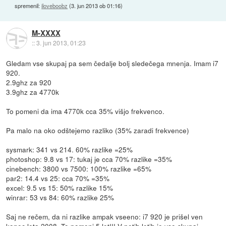
spremenil:
iloveboobz
(
3. jun 2013 ob 01:16
)
M-XXXX
::
3. jun 2013, 01:23
Gledam vse skupaj pa sem čedalje bolj sledečega mnenja. Imam i7
920.
2.9ghz za 920
3.9ghz za 4770k
To pomeni da ima 4770k cca 35% višjo frekvenco.
Pa malo na oko odštejemo razliko (35% zaradi frekvence)
sysmark: 341 vs 214. 60% razlike =25%
photoshop: 9.8 vs 17: tukaj je cca 70% razlike =35%
cinebench: 3800 vs 7500: 100% razlike =65%
par2: 14.4 vs 25: cca 70% =35%
excel: 9.5 vs 15: 50% razlike 15%
winrar: 53 vs 84: 60% razlike 25%
Saj ne rečem, da ni razlike ampak vseeno: i7 920 je prišel ven
konec leta 2008. To pomeni 5 let!!! V petih letih je vse skupaj