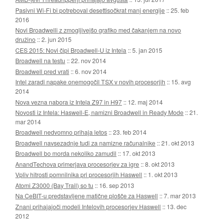
Pasivni Wi-Fi bi potreboval desettisočkrat manj energije
::
25. feb
2016
Novi Broadwelli z zmogljivejšo grafiko med čakanjem na novo
družino
::
2. jun 2015
CES 2015: Novi čipi Broadwell-U iz Intela
::
5. jan 2015
Broadwell na testu
::
22. nov 2014
Broadwell pred vrati
::
6. nov 2014
Intel zaradi napake onemogočil TSX v novih procesorjih
::
15. avg
2014
Nova vezna nabora iz Intela Z97 in H97
::
12. maj 2014
Novosti iz Intela: Haswell-E, namizni Broadwell in Ready Mode
::
21.
mar 2014
Broadwell nedvomno prihaja letos
::
23. feb 2014
Broadwell navsezadnje tudi za namizne računalnike
::
21. okt 2013
Broadwell bo morda nekoliko zamudil
::
17. okt 2013
AnandTechova primerjava procesorjev za igre
::
8. okt 2013
Vpliv hitrosti pomnilnika pri procesorjih Haswell
::
1. okt 2013
Atomi Z3000 (Bay Trail) so tu
::
16. sep 2013
Na CeBIT-u predstavljene matične plošče za Haswell
::
7. mar 2013
Znani prihajajoči modeli Intelovih procesorjev Haswell
::
13. dec
2012