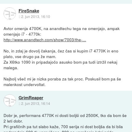
FireSnake
::
2. jun 2013, 16:10
Avtor omenja 4700K, na anandtechu tega ne omenjajo, ampak
omenjajo i7 - 4770k:
http://www.anandtech.com/show/7003/the-...
No, in zdaj je dovolj čakanja, čez čas si kupim i7 4770K in eno
plato, vse drugo pa že mam.
Za X6tko 1090 in pripadajočo asusko bom pa tudi iztržil nekaj
malega.
Najbolj všeč mi je nizka poraba za tak proc. Poskusil bom pa še
malenkost undervoltat.
GrimReaper
::
2. jun 2013, 16:14
Dobr je, performans 4770K ni dosti boljši od 2500K, tko da bom še
2 leti dobr.
Pri grafičnih pa tut slabo kaže, 700 serija ni dost boljša da bi bila
nadgradnja 600-tk upravičena, 800 pa vprašanje kdaj pride.