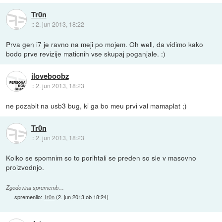
Tr0n
::
2. jun 2013, 18:22
Prva gen i7 je ravno na meji po mojem. Oh well, da vidimo kako
bodo prve revizije maticnih vse skupaj poganjale. :)
iloveboobz
::
2. jun 2013, 18:23
ne pozabit na usb3 bug, ki ga bo meu prvi val mamaplat ;)
Tr0n
::
2. jun 2013, 18:23
Kolko se spomnim so to porihtali se preden so sle v masovno
proizvodnjo.
Zgodovina sprememb…
spremenilo:
Tr0n
(
2. jun 2013 ob 18:24
)