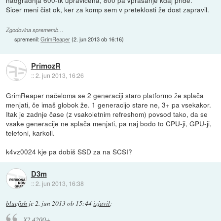
Sicer meni čist ok, ker za komp sem v preteklosti že dost zapravil.
Zgodovina sprememb…
spremenil:
GrimReaper
(
2. jun 2013 ob 16:16
)
PrimozR
::
2. jun 2013, 16:26
GrimReaper načeloma se 2 generaciji staro platformo že splača
menjati, če imaš globok že. 1 generacijo stare ne, 3+ pa vsekakor.
Itak je zadnje čase (z vsakoletnim refreshom) povsod tako, da se
vsake generacije ne splača menjati, pa naj bodo to CPU-ji, GPU-ji,
telefoni, karkoli.
k4vz0024 kje pa dobiš SSD za na SCSI?
D3m
::
2. jun 2013, 16:38
bluefish
je
2. jun 2013 ob 15:44
izjavil
:
X2 4200+