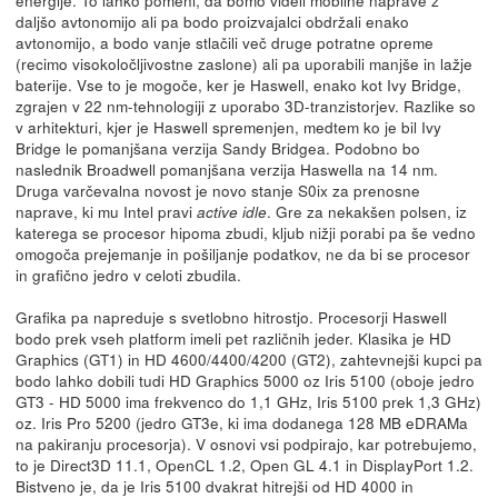
daljšo avtonomijo ali pa bodo proizvajalci obdržali enako
avtonomijo, a bodo vanje stlačili več druge potratne opreme
(recimo visokoločljivostne zaslone) ali pa uporabili manjše in lažje
baterije. Vse to je mogoče, ker je Haswell, enako kot Ivy Bridge,
zgrajen v 22 nm-tehnologiji z uporabo 3D-tranzistorjev. Razlike so
v arhitekturi, kjer je Haswell spremenjen, medtem ko je bil Ivy
Bridge le pomanjšana verzija Sandy Bridgea. Podobno bo
naslednik Broadwell pomanjšana verzija Haswella na 14 nm.
Druga varčevalna novost je novo stanje S0ix za prenosne
naprave, ki mu Intel pravi
. Gre za nekakšen polsen, iz
active idle
katerega se procesor hipoma zbudi, kljub nižji porabi pa še vedno
omogoča prejemanje in pošiljanje podatkov, ne da bi se procesor
in grafično jedro v celoti zbudila.
Grafika pa napreduje s svetlobno hitrostjo. Procesorji Haswell
bodo prek vseh platform imeli pet različnih jeder. Klasika je HD
Graphics (GT1) in HD 4600/4400/4200 (GT2), zahtevnejši kupci pa
bodo lahko dobili tudi HD Graphics 5000 oz Iris 5100 (oboje jedro
GT3 - HD 5000 ima frekvenco do 1,1 GHz, Iris 5100 prek 1,3 GHz)
oz. Iris Pro 5200 (jedro GT3e, ki ima dodanega 128 MB eDRAMa
na pakiranju procesorja). V osnovi vsi podpirajo, kar potrebujemo,
to je Direct3D 11.1, OpenCL 1.2, Open GL 4.1 in DisplayPort 1.2.
Bistveno je, da je Iris 5100 dvakrat hitrejši od HD 4000 in