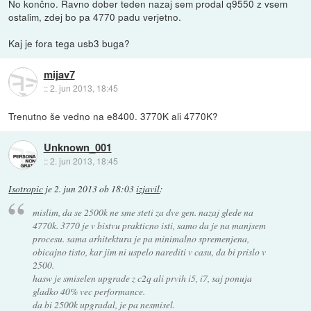
No končno. Ravno dober teden nazaj sem prodal q9550 z vsem
ostalim, zdej bo pa 4770 padu verjetno.
Kaj je fora tega usb3 buga?
mijav7
::
2. jun 2013, 18:45
Trenutno še vedno na e8400. 3770K ali 4770K?
Unknown_001
::
2. jun 2013, 18:45
Isotropic
je
2. jun 2013 ob 18:03
izjavil
:
mislim, da se 2500k ne sme steti za dve gen. nazaj glede na
4770k. 3770 je v bistvu prakticno isti, samo da je na manjsem
procesu. sama arhitektura je pa minimalno spremenjena,
obicajno tisto, kar jim ni uspelo narediti v casu, da bi prislo v
2500.
hasw je smiselen upgrade z c2q ali prvih i5, i7, saj ponuja
gladko 40% vec performance.
da bi 2500k upgradal, je pa nesmisel.