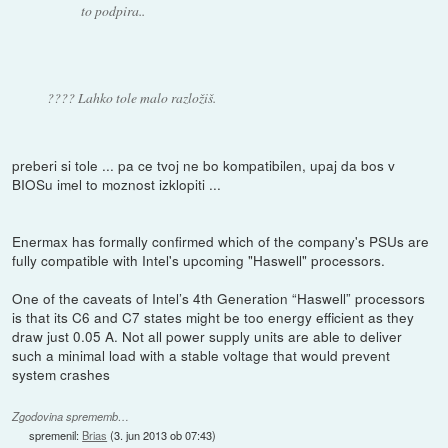
to podpira..
???? Lahko tole malo razložiš.
preberi si tole ... pa ce tvoj ne bo kompatibilen, upaj da bos v
BIOSu imel to moznost izklopiti ...
Enermax has formally confirmed which of the company's PSUs are
fully compatible with Intel's upcoming "Haswell" processors.
One of the caveats of Intel’s 4th Generation “Haswell” processors
is that its C6 and C7 states might be too energy efficient as they
draw just 0.05 A. Not all power supply units are able to deliver
such a minimal load with a stable voltage that would prevent
system crashes
Zgodovina sprememb…
spremenil:
Brias
(
3. jun 2013 ob 07:43
)