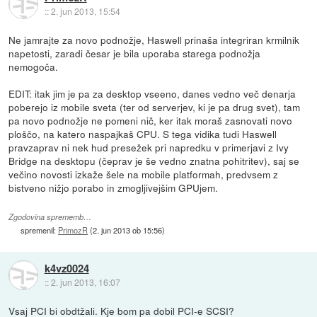
::
2. jun 2013, 15:54
Ne jamrajte za novo podnožje, Haswell prinaša integriran krmilnik
napetosti, zaradi česar je bila uporaba starega podnožja
nemogoča.
EDIT: itak jim je pa za desktop vseeno, danes vedno več denarja
poberejo iz mobile sveta (ter od serverjev, ki je pa drug svet), tam
pa novo podnožje ne pomeni nič, ker itak moraš zasnovati novo
ploščo, na katero naspajkaš CPU. S tega vidika tudi Haswell
pravzaprav ni nek hud presežek pri napredku v primerjavi z Ivy
Bridge na desktopu (čeprav je še vedno znatna pohitritev), saj se
večino novosti izkaže šele na mobile platformah, predvsem z
bistveno nižjo porabo in zmogljivejšim GPUjem.
Zgodovina sprememb…
spremenil:
PrimozR
(
2. jun 2013 ob 15:56
)
k4vz0024
::
2. jun 2013, 16:07
Vsaj PCI bi obdtžali. Kje bom pa dobil PCI-e SCSI?