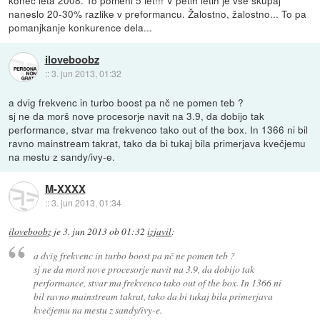
naneslo 20-30% razlike v preformancu. Žalostno, žalostno... To pa
pomanjkanje konkurence dela...
iloveboobz
::
3. jun 2013, 01:32
a dvig frekvenc in turbo boost pa nč ne pomen teb ?
sj ne da morš nove procesorje navit na 3.9, da dobijo tak
performance, stvar ma frekvenco tako out of the box. In 1366 ni bil
ravno mainstream takrat, tako da bi tukaj bila primerjava kvečjemu
na mestu z sandy/ivy-e.
M-XXXX
::
3. jun 2013, 01:34
iloveboobz
je
3. jun 2013 ob 01:32
izjavil
:
a dvig frekvenc in turbo boost pa nč ne pomen teb ?
sj ne da morš nove procesorje navit na 3.9, da dobijo tak
performance, stvar ma frekvenco tako out of the box. In 1366 ni
bil ravno mainstream takrat, tako da bi tukaj bila primerjava
kvečjemu na mestu z sandy/ivy-e.