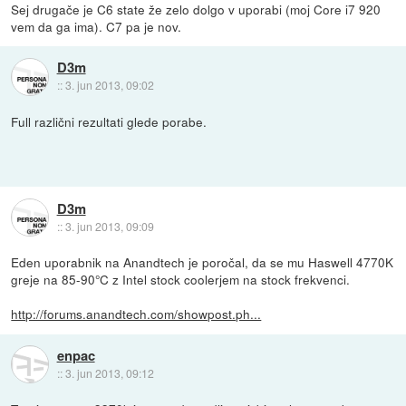
Sej drugače je C6 state že zelo dolgo v uporabi (moj Core i7 920
vem da ga ima). C7 pa je nov.
D3m
::
3. jun 2013, 09:02
Full različni rezultati glede porabe.
D3m
::
3. jun 2013, 09:09
Eden uporabnik na Anandtech je poročal, da se mu Haswell 4770K
greje na 85-90°C z Intel stock coolerjem na stock frekvenci.
http://forums.anandtech.com/showpost.ph...
enpac
::
3. jun 2013, 09:12