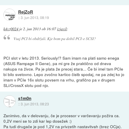
RejZoR
::
3. jun 2013, 08:19
k4vz0024
je
2. jun 2013 ob 16:07
izjavil
:
Vsaj PCI bi obdtžali. Kje bom pa dobil PCI-e SCSI?
PCI slot v letu 2013. Seriously!? Sam imam na plati samo enega
(ASUS Rampage II Gene), pa mi gre že praktično od dneva
nakupa na živce. Pa je plata že precej stara... Če bi imel tam PCIe
bi bilo svetovno. Lepo zvočno kartico čistb spodaj, ne pa zdej ko jo
imam v PCIe 16x slotu povsem na vrhu, grafično pa v drugem
SLi/CrossX slotu pod njo.
s1m0n
::
3. jun 2013, 08:23
Zanimivo, da v delovanju, če je procesor v varčevanju požira ca.
0,2V meni se to zdi kar lep dosežek :)
Pa tudi drugače je pod 1,2V na privzetih nastavitvah (brez OCja).