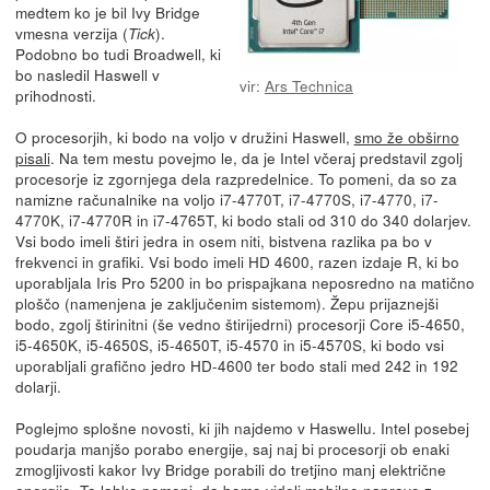
medtem ko je bil Ivy Bridge
vmesna verzija (
).
Tick
Podobno bo tudi Broadwell, ki
bo nasledil Haswell v
vir:
Ars Technica
prihodnosti.
O procesorjih, ki bodo na voljo v družini Haswell,
smo že obširno
pisali
. Na tem mestu povejmo le, da je Intel včeraj predstavil zgolj
procesorje iz zgornjega dela razpredelnice. To pomeni, da so za
namizne računalnike na voljo i7-4770T, i7-4770S, i7-4770, i7-
4770K, i7-4770R in i7-4765T, ki bodo stali od 310 do 340 dolarjev.
Vsi bodo imeli štiri jedra in osem niti, bistvena razlika pa bo v
frekvenci in grafiki. Vsi bodo imeli HD 4600, razen izdaje R, ki bo
uporabljala Iris Pro 5200 in bo prispajkana neposredno na matično
ploščo (namenjena je zaključenim sistemom). Žepu prijaznejši
bodo, zgolj štirinitni (še vedno štirijedrni) procesorji Core i5-4650,
i5-4650K, i5-4650S, i5-4650T, i5-4570 in i5-4570S, ki bodo vsi
uporabljali grafično jedro HD-4600 ter bodo stali med 242 in 192
dolarji.
Poglejmo splošne novosti, ki jih najdemo v Haswellu. Intel posebej
poudarja manjšo porabo energije, saj naj bi procesorji ob enaki
zmogljivosti kakor Ivy Bridge porabili do tretjino manj električne
energije. To lahko pomeni, da bomo videli mobilne naprave z