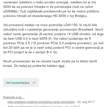
namenjen izdelkom z nizko porabo energije, medtem ko je Iris
5200 še za polovico hitrejša in že potratnejša (tudi na račun
eDRAMa). Tudi najšibkejši predstavniki pa so še vedno približno
polovico hitrejši od dosedanjega HD 4000 v Ivy Bridgeu.
Vsi procesorji sedejo na novo podnožje LGA1150, ki naj bi bilo
združljivo tudi z naslednjo generacijo procesorjev Broadwell. Vezni
nabor osme generacije (8-series) podpira 14 USB-vhodov, od tega
do šest USB 3.0 in šest SATA-III. Vsi nabori podpirajo do 8
povezav PCIe 2.0 (16 povezav PCIe 3.0 podpira procesor), po več
kot 20 letih pa se je iz vseh izdaj poslovil PCI (v sedmi geenraciji je
bil PCI podprt le še v serijah B in Q).
Novih procesorjev še ne morete kupiti, boste pa to lahko storili
kmalu. Do tedaj pa preberite kakšen
test
.
184 komentarjev
Preberite si še…
Intel predstavil mobilne procesorje osme generacije
::
22. avg 2017
AMD-jevi Threadripperji prihajajo avgusta
::
13. jul 2017