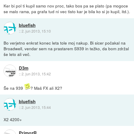
Ker bi pol ti kupil samo nov proc, tako bos pa se plato (pa mogoce
se malo rama, pa grafa tud ni vec tisto kar je bila ko si jo kupil, itd.).
bluefish
::
2. jun 2013, 15:10
Bo verjetno enkrat konec leta tole moj nakup. Bi sicer počakal na
Broadwell, vendar sem na prastarem S939 in težko, da bom zdržal
še leto ali več.
D3m
::
2. jun 2013, 15:42
Še na 939
? Maš FX ali X2?
bluefish
::
2. jun 2013, 15:44
X2 4200+
PrimozR