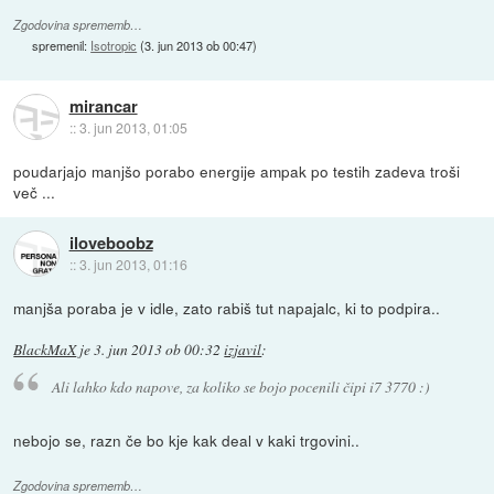
Zgodovina sprememb…
spremenil:
Isotropic
(
3. jun 2013 ob 00:47
)
mirancar
::
3. jun 2013, 01:05
poudarjajo manjšo porabo energije ampak po testih zadeva troši
več ...
iloveboobz
::
3. jun 2013, 01:16
manjša poraba je v idle, zato rabiš tut napajalc, ki to podpira..
BlackMaX
je
3. jun 2013 ob 00:32
izjavil
:
Ali lahko kdo napove, za koliko se bojo pocenili čipi i7 3770 :)
nebojo se, razn če bo kje kak deal v kaki trgovini..
Zgodovina sprememb…