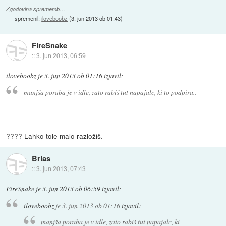
Zgodovina sprememb…
spremenil:
iloveboobz
(
3. jun 2013 ob 01:43
)
FireSnake
::
3. jun 2013, 06:59
iloveboobz
je
3. jun 2013 ob 01:16
izjavil
:
manjša poraba je v idle, zato rabiš tut napajalc, ki to podpira..
???? Lahko tole malo razložiš.
Brias
::
3. jun 2013, 07:43
FireSnake
je
3. jun 2013 ob 06:59
izjavil
:
iloveboobz
je
3. jun 2013 ob 01:16
izjavil
:
manjša poraba je v idle, zato rabiš tut napajalc, ki