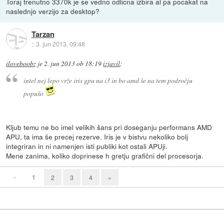
Toraj trenutno 3370k je se vedno odlicna izbira al pa pocakat na
naslednjo verzijo za desktop?
Tarzan
::
3. jun 2013, 09:48
iloveboobz
je
2. jun 2013 ob 18:19
izjavil
:
intel nej lepo vrže iris gpu na i3 in bo amd še na tem področju
popušo
Kljub temu ne bo imel velikih šans pri doseganju performans AMD
APU, ta ima še precej rezerve. Iris je v bistvu nekoliko bolj
integriran in ni namenjen isti publiki kot ostali APUji.
Mene zanima, koliko doprinese h gretju grafični del procesorja.
«
1
2
3
4
»