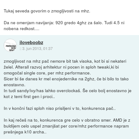
Tukaj seveda govorim o zmogljivosti na mhz.
Da ne omenjam navijanja: 920 gredo 4ghz za šalo. Tudi 4.5 ni
nobena redkost....
iloveboobz
::
3. jun 2013, 01:37
zmogljivost na mhz pač nemore bit tak visoka, kot bi si nekateri
želel. Afterall razvoj arhitektur ni pocen in sploh tweaki,ki bi
omogočal single core, per mhz performance.
Sicer bi še danes kr mel enojedernike na 2ghz, če bi bilo to tako
enostavno.
In tudi sandy/ivy/has lahko overclockaš. Še celo bolj enostavno je
kot z temi first gen i proci..
In v končni fazi sploh niso prisiljeni v to, konkurenca pač..
In kaj rečeš na to, konkurenca gre celo v obratno smer. AMD je z
buldijem celo uspel zmanjšat per core/mhz performance napram
prešnjega k10 archa..