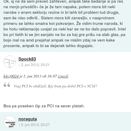
Ok, sj ne da sem preveč zahteven, ampak take bedarije si pa res
ne morjo privoščit+ če je že tam napaka, potem mora bit neki
narobe v enem sektorju rezine in bi lahk bil problem tud drugje,
sam še niso odkrili.. Sistem mora biti zanesljiv, v nasprotnem
primeru se lahko smatra kot pokvarjen. Že vidim trume naroda, ki
bo hotu reklamacijo uvajat za neki kar se ne bo dalo popravit. Intel
bo pri tistih ki se jim sanjalo ne bo za kaj gre prišu na slab glas, pa
bojo mal na amd prejahal ampak ne mislim zdaj ne vem kake
procente, ampak to bi se dejansk lahko dogajalo.
Spock83
::
2. jun 2013, 20:21
k4vz0024
je
2. jun 2013 ob 16:07
izjavil
:
Vsaj PCI bi obdtžali. Kje bom pa dobil PCI-e SCSI?
Boa pa poseben čip za PCI na sever platah.
noraguta
::
2. jun 2013, 20:27