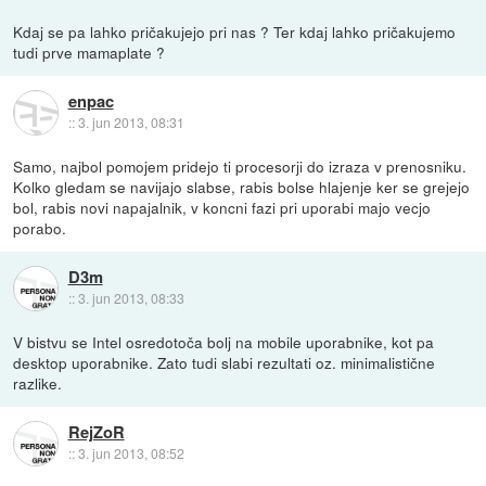
Kdaj se pa lahko pričakujejo pri nas ? Ter kdaj lahko pričakujemo
tudi prve mamaplate ?
enpac
::
3. jun 2013, 08:31
Samo, najbol pomojem pridejo ti procesorji do izraza v prenosniku.
Kolko gledam se navijajo slabse, rabis bolse hlajenje ker se grejejo
bol, rabis novi napajalnik, v koncni fazi pri uporabi majo vecjo
porabo.
D3m
::
3. jun 2013, 08:33
V bistvu se Intel osredotoča bolj na mobile uporabnike, kot pa
desktop uporabnike. Zato tudi slabi rezultati oz. minimalistične
razlike.
RejZoR
::
3. jun 2013, 08:52