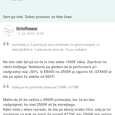
Sem ga imel. Dober procesor za tiste čase.
GrimReaper
::
2. jun 2013, 16:52
načeloma se 2 generaciji staro platformo že splača menjati, če
imaš globok že. 1 generacijo stare ne, 3+ pa vsekakor.
Na tole nebi šel pa tut če bi imel zdele 1000€ viška. Zaenkrat ne
rabim boljšega. Načeloma pa gledam da je performans pri
nadgradnji vsaj +50%. Iz E8400 na 2500K je sigurno bil, GTX460 je
bla pa sploh 2x slabša od 660Ti.
Zakaj pa bi sploh kdo primerjal 2500k z 4770K
Mislim da jih bo večina z 2500K primerjala, ker če bo kdo
nadgrajeval, bo imel 2500K ali še starejšega.
Kako nista v istem razredu, če sta pa skoraj enako hitra, zdej je tut
vprašanje na kolk se sploh da spravit 4770K, ker 2500K ima večina