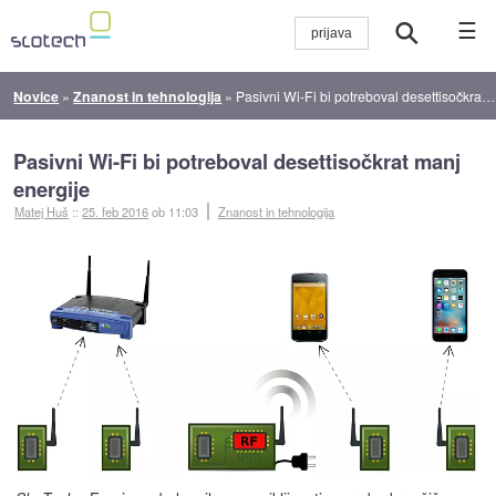
☰
Novice
»
Znanost in tehnologija
»
Pasivni Wi-Fi bi potreboval desettisočkrat manj energije
Pasivni Wi-Fi bi potreboval desettisočkrat manj
energije
Matej Huš
::
25. feb 2016
ob 11:03
Znanost in tehnologija