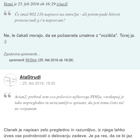
Verni
je
25. feb 2016 ob 16:29
izjavil
:
Če imaš 802.11b napravo na omrežju - ali potem pade hitrost
prenosa tudi g / n napravam?
Ne, le čakati morajo, da se počasnela umakne z "vozišča". Torej ja.
;)
Zgodovina sprememb…
spremenil:
MrStein
(
25. feb 2016 ob 18:26
)
AtaStrudl
::
25. feb 2016, 19:35
Avian2, prebral sem cca polovico njihovega PDFja, vseskupaj je
tako nepregledno in nerazumljivo spisano, da jest temu čisto nič
ne verjamem
Clanek je napisan zelo pregledno in razumljivo, iz njega lahko
izves vse podrobnosti o delovanju zadeve. Je pa res, da ce bi jaz