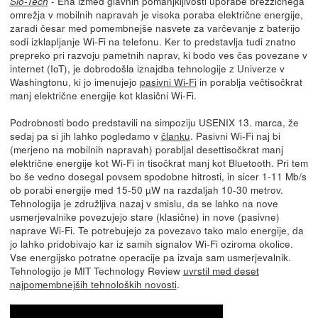
- Ena izmed glavnih pomanjkljivosti uporabe brezžičnega
Slo-Tech
omrežja v mobilnih napravah je visoka poraba električne energije,
zaradi česar med pomembnejše nasvete za varčevanje z baterijo
sodi izklapljanje Wi-Fi na telefonu. Ker to predstavlja tudi znatno
prepreko pri razvoju pametnih naprav, ki bodo ves čas povezane v
internet (IoT), je dobrodošla iznajdba tehnologije z Univerze v
Washingtonu, ki jo imenujejo
pasivni Wi-Fi
in porablja večtisočkrat
manj električne energije kot klasični Wi-Fi.
Podrobnosti bodo predstavili na simpoziju USENIX 13. marca, že
sedaj pa si jih lahko pogledamo v
članku
. Pasivni Wi-Fi naj bi
(merjeno na mobilnih napravah) porabljal desettisočkrat manj
električne energije kot Wi-Fi in tisočkrat manj kot Bluetooth. Pri tem
bo še vedno dosegal povsem spodobne hitrosti, in sicer 1-11 Mb/s
ob porabi energije med 15-50 µW na razdaljah 10-30 metrov.
Tehnologija je združljiva nazaj v smislu, da se lahko na nove
usmerjevalnike povezujejo stare (klasične) in nove (pasivne)
naprave Wi-Fi. Te potrebujejo za povezavo tako malo energije, da
jo lahko pridobivajo kar iz samih signalov Wi-Fi oziroma okolice.
Vse energijsko potratne operacije pa izvaja sam usmerjevalnik.
Tehnologijo je MIT Technology Review
uvrstil med deset
najpomembnejših tehnoloških novosti
.