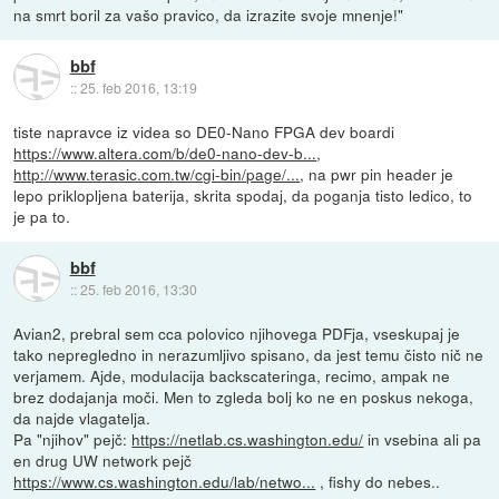
na smrt boril za vašo pravico, da izrazite svoje mnenje!"
bbf
::
25. feb 2016, 13:19
tiste napravce iz videa so DE0-Nano FPGA dev boardi
https://www.altera.com/b/de0-nano-dev-b...
,
http://www.terasic.com.tw/cgi-bin/page/...
, na pwr pin header je
lepo priklopljena baterija, skrita spodaj, da poganja tisto ledico, to
je pa to.
bbf
::
25. feb 2016, 13:30
Avian2, prebral sem cca polovico njihovega PDFja, vseskupaj je
tako nepregledno in nerazumljivo spisano, da jest temu čisto nič ne
verjamem. Ajde, modulacija backscateringa, recimo, ampak ne
brez dodajanja moči. Men to zgleda bolj ko ne en poskus nekoga,
da najde vlagatelja.
Pa "njihov" pejč:
https://netlab.cs.washington.edu/
in vsebina ali pa
en drug UW network pejč
https://www.cs.washington.edu/lab/netwo...
, fishy do nebes..