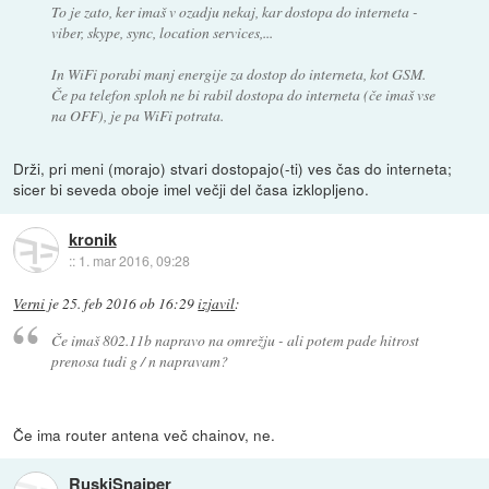
To je zato, ker imaš v ozadju nekaj, kar dostopa do interneta -
viber, skype, sync, location services,...
In WiFi porabi manj energije za dostop do interneta, kot GSM.
Če pa telefon sploh ne bi rabil dostopa do interneta (če imaš vse
na OFF), je pa WiFi potrata.
Drži, pri meni (morajo) stvari dostopajo(-ti) ves čas do interneta;
sicer bi seveda oboje imel večji del časa izklopljeno.
kronik
::
1. mar 2016, 09:28
Verni
je
25. feb 2016 ob 16:29
izjavil
:
Če imaš 802.11b napravo na omrežju - ali potem pade hitrost
prenosa tudi g / n napravam?
Če ima router antena več chainov, ne.
RuskiSnajper