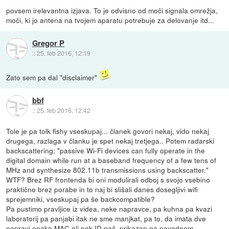
povsem irelevantna izjava. To je odvisno od moči signala omrežja,
moči, ki jo antena na tvojem aparatu potrebuje za delovanje itd...
Gregor P
::
25. feb 2016, 12:19
Zato sem pa dal "disclaimer"
bbf
::
25. feb 2016, 12:42
Tole je pa tolk fishy vseskupaj... članek govori nekaj, vido nekaj
drugega, razlaga v članku je spet nekaj tretjega.. Potem radarski
backscattering: "passive Wi-Fi devices can fully operate in the
digital domain while run at a baseband frequency of a few tens of
MHz and synthesize 802.11b transmissions using backscatter."
WTF? Brez RF frontenda bi oni modulirali odboj s svojo vsebino
praktično brez porabe in to naj bi slišali danes dosegljivi wifi
sprejemniki, vseskupaj pa še backcompatible?
Pa pustimo pravljice iz videa, neke napravce, pa kuhna pa kvazi
laboratorij pa panjabi itak ne sme manjkat, pa to, da imata dve
napravi enako MAC ali nek ID pač, prikazan na navadnem