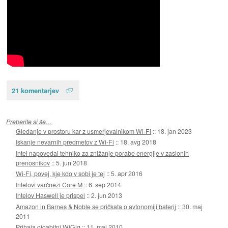
21 komentarjev
Preberite si še…
Gledanje v prostoru kar z usmerjevalnikom Wi-Fi
::
18. jan 2023
Iskanje nevarnih predmetov z Wi-Fi
::
18. avg 2018
Intel napovedal tehniko za znižanje porabe energije v zaslonih
prenosnikov
::
5. jun 2018
Wi-Fi, povej, kje kdo v sobi je tej
::
5. apr 2016
Intelovi varčneži Core M
::
6. sep 2014
Intelov Haswell je prispel
::
2. jun 2013
Amazon in Barnes & Noble se pričkata o avtonomiji baterij
::
30. maj
2011
Prihaja gigabitni WiGig
::
11. maj 2010