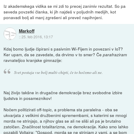
Iz akademskega vidika se mi zdi to precej zanimiv rezultat. So pa
seveda povzetki članka, ki jih najdeš v poljudnih medijih, kot
ponavadi bolj ali manj zgrešeni ali preveč napihnjeni.
Markoff
::
25. feb 2016, 13:17
Kdaj bomo ljudje čipirani s pasivnim Wi-Fijem in povezani v IoT?
Ker upam, da se zavedate, da drvimo v to smer? Če
parafraziram
ravnateljico kranjske gimnazije:
Svet postaja vse bolj multi-chipti, če to hočemo ali ne.
Naj živijo takšne in drugačne demokracije brez svobodne izbire
ljudstva in posameznikov!
Nočem politizirati off-topic, a problema sta paralelna - oba se
ukvarjata z velikimi družbenimi spremembami, s katerimi se mnogi
morda ne strinjajo, a njihov glas se ali ne sliši ali pa je brutalno
zatolčen. Značilnost totalitarizma, ne demokracije. Kako smo lahko
pozabili Voltaira: "Gospod, morda se ne strinjam z vami, a se bom