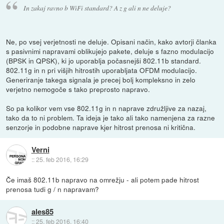
In zakaj ravno b WiFi standard? A z g ali n ne deluje?
Ne, po vsej verjetnosti ne deluje. Opisani način, kako avtorji članka
s pasivnimi napravami oblikujejo pakete, deluje s fazno modulacijo
(BPSK in QPSK), ki jo uporablja počasnejši 802.11b standard.
802.11g in n pri višjih hitrostih uporabljata OFDM modulacijo.
Generiranje takega signala je precej bolj kompleksno in zelo
verjetno nemogoče s tako preprosto napravo.
So pa kolikor vem vse 802.11g in n naprave združljive za nazaj,
tako da to ni problem. Ta ideja je tako ali tako namenjena za razne
senzorje in podobne naprave kjer hitrost prenosa ni kritična.
Verni
::
25. feb 2016, 16:29
Če imaš 802.11b napravo na omrežju - ali potem pade hitrost
prenosa tudi g / n napravam?
ales85
::
25. feb 2016, 16:40