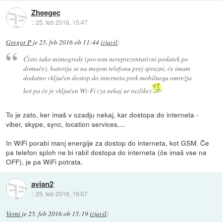
Zheegec
::
25. feb 2016, 15:47
Gregor P
je
25. feb 2016 ob 11:44
izjavil
:
Čisto tako mimogrede (povsem nereprezentativni podatek po
domače), baterija se na mojem telefonu prej sprazni, če imam
dodatno vključen dostop do interneta prek mobilnega omrežja
kot pa če je vključen Wi-Fi (za nekaj ur razlike)
To je zato, ker imaš v ozadju nekaj, kar dostopa do interneta -
viber, skype, sync, location services,...
In WiFi porabi manj energije za dostop do interneta, kot GSM. Če
pa telefon sploh ne bi rabil dostopa do interneta (če imaš vse na
OFF), je pa WiFi potrata.
avian2
::
25. feb 2016, 16:07
Verni
je
25. feb 2016 ob 15:19
izjavil
: