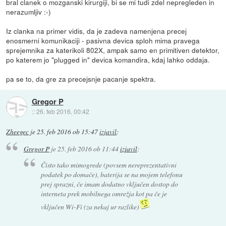
bral clanek o mozganski kirurgiji, bi se mi tudi zdel nepregleden in
nerazumljiv :-)
Iz clanka na primer vidis, da je zadeva namenjena precej
enosmerni komunikaciji - pasivna devica sploh mima pravega
sprejemnika za katerikoli 802X, ampak samo en primitiven detektor,
po katerem jo "plugged in" devica komandira, kdaj lahko oddaja.
pa se to, da gre za precejsnje pacanje spektra.
Gregor P
::
26. feb 2016, 00:42
Zheegec
je
25. feb 2016 ob 15:47
izjavil
:
Gregor P
je
25. feb 2016 ob 11:44
izjavil
:
Čisto tako mimogrede (povsem nereprezentativni
podatek po domače), baterija se na mojem telefonu
prej sprazni, če imam dodatno vključen dostop do
interneta prek mobilnega omrežja kot pa če je
vključen Wi-Fi (za nekaj ur razlike)