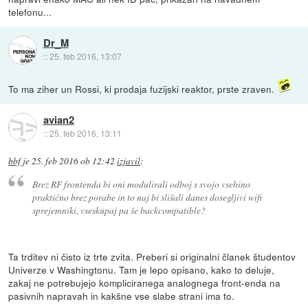
telefonu...
Dr_M
::
25. feb 2016, 13:07
To ma ziher un Rossi, ki prodaja fuzijski reaktor, prste zraven.
avian2
::
25. feb 2016, 13:11
bbf
je
25. feb 2016 ob 12:42
izjavil
:
Brez RF frontenda bi oni modulirali odboj s svojo vsebino
praktično brez porabe in to naj bi slišali danes dosegljivi wifi
sprejemniki, vseskupaj pa še backcompatible?
Ta trditev ni čisto iz trte zvita. Preberi si originalni članek študentov
Univerze v Washingtonu. Tam je lepo opisano, kako to deluje,
zakaj ne potrebujejo kompliciranega analognega front-enda na
pasivnih napravah in kakšne vse slabe strani ima to.