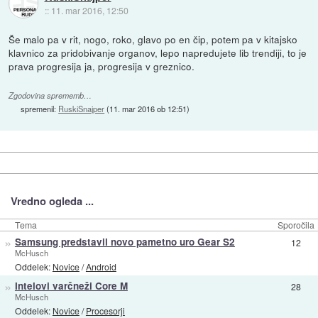
::
11. mar 2016, 12:50
Še malo pa v rit, nogo, roko, glavo po en čip, potem pa v kitajsko
klavnico za pridobivanje organov, lepo napredujete lib trendiji, to je
prava progresija ja, progresija v greznico.
Zgodovina sprememb…
spremenil:
RuskiSnajper
(
11. mar 2016 ob 12:51
)
Vredno ogleda ...
Tema
Sporočila
»
Samsung predstavil novo pametno uro Gear S2
12
McHusch
Oddelek:
Novice
/
Android
»
Intelovi varčneži Core M
28
McHusch
Oddelek:
Novice
/
Procesorji