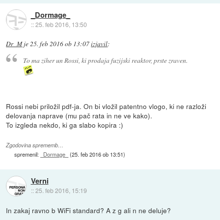
_Dormage_
::
25. feb 2016, 13:50
Dr_M
je
25. feb 2016 ob 13:07
izjavil
:
To ma ziher un Rossi, ki prodaja fuzijski reaktor, prste zraven.
Rossi nebi priložil pdf-ja. On bi vložil patentno vlogo, ki ne razloži
delovanja naprave (mu pač rata in ne ve kako).
To izgleda nekdo, ki ga slabo kopira :)
Zgodovina sprememb…
spremenil:
_Dormage_
(
25. feb 2016 ob 13:51
)
Verni
::
25. feb 2016, 15:19
In zakaj ravno b WiFi standard? A z g ali n ne deluje?