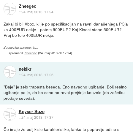
Zheegec
::
24. maj 2013, 17:24
Zakaj bi bil Xbox, ki je po specifikacijah na ravni današenjega PCja
za 400EUR nekje - potem 900EUR? Kaj Kinect stane 500EUR?
Prej bo tole 400EUR nekje.
Zgodovina sprememb…
spremenil:
Zheegec
(
24. maj 2013 ob 17:24
)
nekikr
::
24. maj 2013, 17:26
"Baje" je zelo trapasta beseda. Eno navadno ugibanje. Bolj realno
ugibanje pa je, da bo cena na ravni prejšnje konzole (ob začetku
prodaje seveda).
Keyser Soze
::
24. maj 2013, 17:37
Če imajo že bolj kisle karakteristike, lahko to popravijo edino s