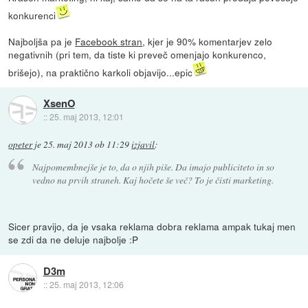
konkurenci
Najboljša pa je
Facebook stran
, kjer je 90% komentarjev zelo
negativnih (pri tem, da tiste ki preveč omenjajo konkurenco,
brišejo), na praktično karkoli objavijo...epic
XsenO
::
25. maj 2013, 12:01
opeter
je
25. maj 2013 ob 11:29
izjavil
:
Najpomembnejše je to, da o njih piše. Da imajo publiciteto in so
vedno na prvih straneh. Kaj hočete še več? To je čisti marketing.
Sicer pravijo, da je vsaka reklama dobra reklama ampak tukaj men
se zdi da ne deluje najbolje :P
D3m
::
25. maj 2013, 12:06