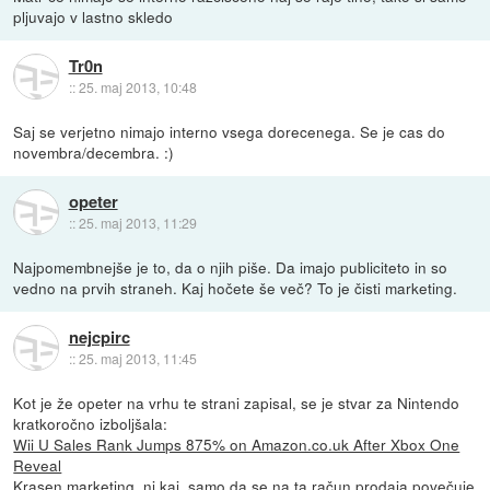
pljuvajo v lastno skledo
Tr0n
::
25. maj 2013, 10:48
Saj se verjetno nimajo interno vsega dorecenega. Se je cas do
novembra/decembra. :)
opeter
::
25. maj 2013, 11:29
Najpomembnejše je to, da o njih piše. Da imajo publiciteto in so
vedno na prvih straneh. Kaj hočete še več? To je čisti marketing.
nejcpirc
::
25. maj 2013, 11:45
Kot je že opeter na vrhu te strani zapisal, se je stvar za Nintendo
kratkoročno izboljšala:
Wii U Sales Rank Jumps 875% on Amazon.co.uk After Xbox One
Reveal
Krasen marketing, ni kaj, samo da se na ta račun prodaja povečuje