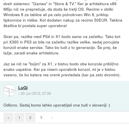
dveh sistemov: "Games" in "Store & TV." Ker je arhitektura x86
MSju nič ne preprečuje, da doda še tretji OS. Recimo v obliki
Windows 8 za tablice ali pa celo polnokrven Win 8, priklop
tipkovnice in miške. Kot dodaten nakup za recimo 50EUR. Takšna
škatlica bi postala super uporabna!
Sicer pa, razlike med PS4 in X1 bodo samo na začetku. Tako kot
pri X360 in PS3 so bile na začetku razlike velike, sedaj ponujata
konzoli enake servise. Tako bo tudi z to generacijo. Še prej, še
lažje, zaradi enake arhitekture.
Jaz se nič ne "bojim" za X1, v bistvu bodo obe konzole približno
enako uspešne. Ker pa nisem uporabnik konzol, mi je v bistvu
vseeno, če bo katera res orenk prevladala (kar pa zelo dvomim).
LuGi
::
20. jun 2013, 07:39
Odlicno. Sedaj bomo lahko uporabljali one tudi v sloveniji :)
3
»
«
1
2