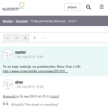
☰
Novice
»
Konzole
»
Tretja generacija Xboxa je... One?!
3
»
«
1
2
opeter
::
24. maj 2013, 15:20
To so baje reakcije na predstavitev Xbox One v UK:
http://www.nintendolife.com/news/2013/0...
ahac
::
24. maj 2013, 15:44
Kenpachi
je
24. maj 2013 ob 12:11
izjavil
:
Kitajskih? You drunk or something?