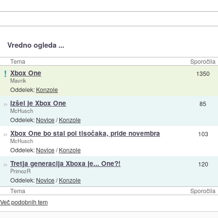
Vredno ogleda ...
Tema
Sporočila
!
Xbox One
1350
Mavrik
Oddelek:
Konzole
»
Izšel je Xbox One
85
McHusch
Oddelek:
Novice
/
Konzole
»
Xbox One bo stal pol tisočaka, pride novembra
103
McHusch
Oddelek:
Novice
/
Konzole
»
Tretja generacija Xboxa je... One?!
120
PrimozR
Oddelek:
Novice
/
Konzole
Tema
Sporočila
Več podobnih tem