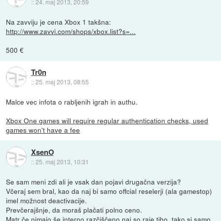
::
24. maj 2013, 20:59
Na zavviju je cena Xbox 1 takšna:
http://www.zavvi.com/shops/xbox.list?s=...
500 €
Tr0n
::
25. maj 2013, 08:55
Malce vec infota o rabljenih igrah in authu.
Xbox One games will require regular authentication checks, used
games won't have a fee
XsenO
::
25. maj 2013, 10:31
Se sam meni zdi ali je vsak dan pojavi drugačna verzija?
Včeraj sem bral, kao da naj bi samo offcial reselerji (ala gamestop)
imel možnost deactivacije.
Prevčerajšnje, da moraš plačati polno ceno.
Matr če nimajo še interno razčiščeno naj so raje tiho, tako si samo