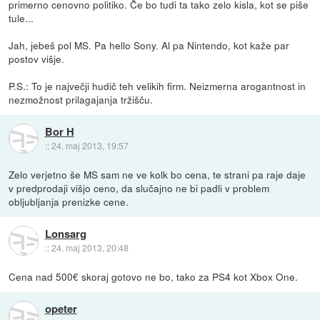
primerno cenovno politiko. Če bo tudi ta tako zelo kisla, kot se piše
tule...
Jah, jebeš pol MS. Pa hello Sony. Al pa Nintendo, kot kaže par
postov višje.
P.S.: To je največji hudič teh velikih firm. Neizmerna arogantnost in
nezmožnost prilagajanja tržišču.
Bor H
::
24. maj 2013, 19:57
Zelo verjetno še MS sam ne ve kolk bo cena, te strani pa raje daje
v predprodaji višjo ceno, da slučajno ne bi padli v problem
obljubljanja prenizke cene.
Lonsarg
::
24. maj 2013, 20:48
Cena nad 500€ skoraj gotovo ne bo, tako za PS4 kot Xbox One.
opeter