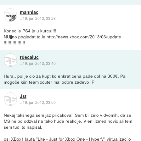
manniac
::
19. jun 2013, 23:28
Konec je PS4 je u kurcu!!!!!
NUjjno pogledat to le
http://news.xbox.com/2013/06/update
!!!!!!!!!!!!!!!!!
rdecaluc
::
19. jun 2013, 23:40
Hura.. pol je clo za kupt ko enkrat cena pade dol na 300€. Pa
mogoče kšn team xcuter mal odpre zadevo :P
Jst
::
19. jun 2013, 23:50
Nekaj takšnega sem jaz pričakoval. Sem bil zelo v dvomih, da se
MS ne bo odzval na tako hude reakcije. V eni izmed novic ali tem
sem tudi to napisal.
ps: XBox1 laufa "Lite - Just for Xbox One - HyperV" virtualizacijo