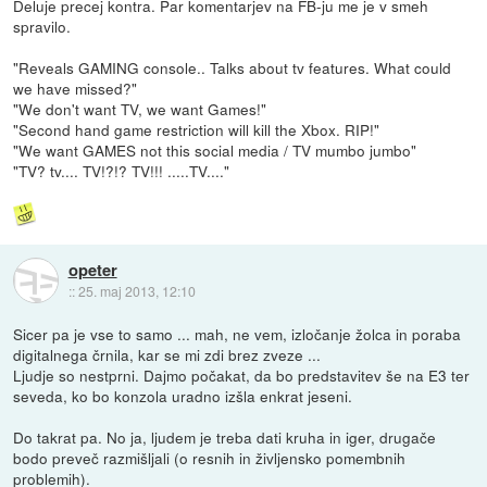
Deluje precej kontra. Par komentarjev na FB-ju me je v smeh
spravilo.
"Reveals GAMING console.. Talks about tv features. What could
we have missed?"
"We don't want TV, we want Games!"
"Second hand game restriction will kill the Xbox. RIP!"
"We want GAMES not this social media / TV mumbo jumbo"
"TV? tv.... TV!?!? TV!!! .....TV...."
opeter
::
25. maj 2013, 12:10
Sicer pa je vse to samo ... mah, ne vem, izločanje žolca in poraba
digitalnega črnila, kar se mi zdi brez zveze ...
Ljudje so nestprni. Dajmo počakat, da bo predstavitev še na E3 ter
seveda, ko bo konzola uradno izšla enkrat jeseni.
Do takrat pa. No ja, ljudem je treba dati kruha in iger, drugače
bodo preveč razmišljali (o resnih in življensko pomembnih
problemih).