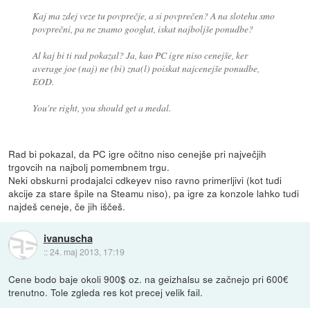
Kaj ma zdej veze tu povprečje, a si povprečen? A na slotehu smo
povprečni, pa ne znamo googlat, iskat najboljše ponudbe?
Al kaj bi ti rad pokazal? Ja, kao PC igre niso cenejše, ker
average joe (naj) ne (bi) zna(l) poiskat najcenejše ponudbe,
EOD.
You're right, you should get a medal.
Rad bi pokazal, da PC igre očitno niso cenejše pri največjih
trgovcih na najbolj pomembnem trgu.
Neki obskurni prodajalci cdkeyev niso ravno primerljivi (kot tudi
akcije za stare špile na Steamu niso), pa igre za konzole lahko tudi
najdeš ceneje, če jih iščeš.
ivanuscha
::
24. maj 2013, 17:19
Cene bodo baje okoli 900$ oz. na geizhalsu se začnejo pri 600€
trenutno. Tole zgleda res kot precej velik fail.