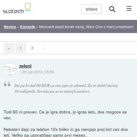
☰
Novice
»
Konzole
»
Microsoft stopil korak nazaj, Xbox One z manj omejitvami
2
»
«
1
zeleni
::
20. jun 2013, 15:55
Da pa bi dal 60 EUR za eno igro je absurd. Za to dobiš skoraj
10 rabljenih. Seveda pa so to starejši naslovi.
Tudi 60 ni prevec. Ce je igra dobra, jo igras leto, dve mogoce se
vec.
Nekateri dajo za telefon 10x toliko in ga menjajo prej kot cez dve
leti. Veliko ga uporabljajo samo prvi mesec.