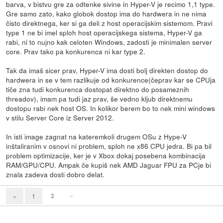
barva, v bistvu gre za odtenke sivine in Hyper-V je recimo 1,1 type.
Gre samo zato, kako globok dostop ima do hardwera in ne nima
čisto direktnega, ker si ga deli z host operacijskim sistemom. Pravi
type 1 ne bi imel sploh host operacijskega sistema, Hyper-V ga
rabi, ni to nujno kak celoten Windows, zadosti je minimalen server
core. Prav tako pa konkurenca ni kar type 2.
Tak da imaš sicer prav, Hyper-V ima dosti bolj direkten dostop do
hardwera in se v tem razlikuje od konkurence(čeprav kar se CPUja
tiče zna tudi konkurenca dostopat direktno do posameznih
threadov), imam pa tudi jaz prav, še vedno kljub direktnemu
dostopu rabi nek host OS. In kolikor berem bo to nek mini windows
v stilu Server Core iz Server 2012.
In isti image zagnat na kateremkoli drugem OSu z Hype-V
inštaliranim v osnovi ni problem, sploh ne x86 CPU jedra. Bi pa bil
problem optimizacije, ker je v Xbox dokaj posebena kombinacija
RAM/GPU/CPU. Ampak če kupiš nek AMD Jaguar FPU za PCje bi
znala zadeva dosti dobro delat.
2
»
«
1