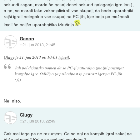
sekundi zagon, morda še nekaj deset sekund nalaganja igre ipn.),
a ne, so morali tako zakomplicirati vse skupaj, da bodo uporabniki
rajši igrali nelegalno vse skupaj na PC-jih, kjer bojo po možnosti
imeli še boljšo uporabniško izkušnjo
Ganon
::
21. jun 2013, 21:45
Glugy
je
21. jun 2013 ob 10:01
izjavil
:
Jah pol dejansko pomen da so PC-ji naturalno zmožni poganjat
konzolne igre. Odlično za prihodnost in pestrost iger na PC-jih
:)))
Ne, niso.
Glugy
::
21. jun 2013, 22:49
Čak mal tega pa ne razumem. Če so oni na kompih igral zakaj ne
bi še mi mogl? Kaj a so mel oni emulator ?