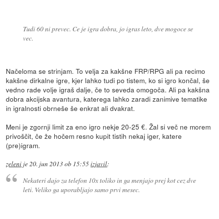
Tudi 60 ni prevec. Ce je igra dobra, jo igras leto, dve mogoce se
vec.
Načeloma se strinjam. To velja za kakšne FRP/RPG ali pa recimo
kakšne dirkalne igre, kjer lahko tudi po tistem, ko si igro končal, še
vedno rade volje igraš dalje, če to seveda omogoča. Ali pa kakšna
dobra akcijska avantura, katerega lahko zaradi zanimive tematike
in igralnosti obrneše še enkrat ali dvakrat.
Meni je zgornji limit za eno igro nekje 20-25 €. Žal si več ne morem
privoščit, če že hočem resno kupit tistih nekaj iger, katere
(pre)igram.
zeleni
je
20. jun 2013 ob 15:55
izjavil
:
Nekateri dajo za telefon 10x toliko in ga menjajo prej kot cez dve
leti. Veliko ga uporabljajo samo prvi mesec.