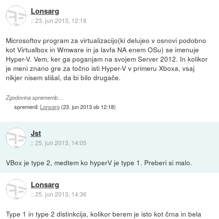
Lonsarg
::
23. jun 2013, 12:18
Microsoftov program za virtualizacijo(ki delujeo v osnovi podobno
kot Virtualbox in Wmware in ja lavfa NA enem OSu) se imenuje
Hyper-V. Vem, ker ga poganjam na svojem Server 2012. In kolikor
je meni znano gre za točno isti Hyper-V v primeru Xboxa, vsaj
nikjer nisem slišal, da bi bilo drugače.
Zgodovina sprememb…
spremenil:
Lonsarg
(
23. jun 2013 ob 12:18
)
Jst
::
25. jun 2013, 14:05
VBox je type 2, medtem ko hyperV je type 1. Preberi si malo.
Lonsarg
::
25. jun 2013, 14:36
Type 1 in type 2 distinkcija, kolikor berem je isto kot črna in bela