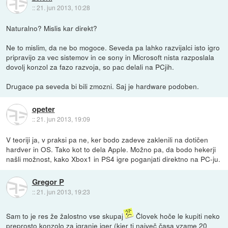
::
21. jun 2013, 10:28
Naturalno? Mislis kar direkt?
Ne to mislim, da ne bo mogoce. Seveda pa lahko razvijalci isto igro
pripravijo za vec sistemov in ce sony in Microsoft nista razposlala
dovolj konzol za fazo razvoja, so pac delali na PCjih.
Drugace pa seveda bi bili zmozni. Saj je hardware podoben.
opeter
::
21. jun 2013, 19:09
V teoriji ja, v praksi pa ne, ker bodo zadeve zaklenili na dotičen
hardver in OS. Tako kot to dela Apple. Možno pa, da bodo hekerji
našli možnost, kako Xbox1 in PS4 igre poganjati direktno na PC-ju.
Gregor P
::
21. jun 2013, 19:23
Sam to je res že žalostno vse skupaj
Človek hoče le kupiti neko
preprosto konzolo za igranje iger (kjer ti največ časa vzame 20