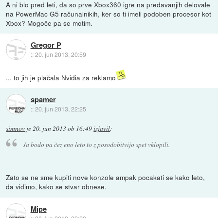
A ni blo pred leti, da so prve Xbox360 igre na predavanjih delovale
na PowerMac G5 računalnikih, ker so ti imeli podoben procesor kot
Xbox? Mogoče pa se motim.
Gregor P
::
20. jun 2013, 20:59
... to jih je plačala Nvidia za reklamo
spamer
::
20. jun 2013, 22:25
simnov
je
20. jun 2013 ob 16:49
izjavil
:
Ja bodo pa čez eno leto to z posodobitvijo spet vklopili.
Zato se ne sme kupiti nove konzole ampak pocakati se kako leto,
da vidimo, kako se stvar obnese.
Mipe