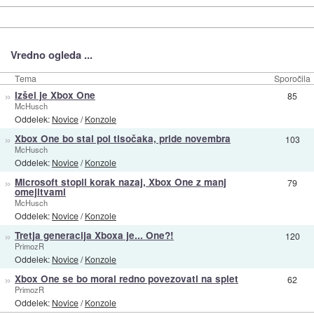
Vredno ogleda ...
Tema
Sporočila
»
Izšel je Xbox One
85
McHusch
Oddelek:
Novice
/
Konzole
»
Xbox One bo stal pol tisočaka, pride novembra
103
McHusch
Oddelek:
Novice
/
Konzole
»
Microsoft stopil korak nazaj, Xbox One z manj
79
omejitvami
McHusch
Oddelek:
Novice
/
Konzole
»
Tretja generacija Xboxa je... One?!
120
PrimozR
Oddelek:
Novice
/
Konzole
»
Xbox One se bo moral redno povezovati na splet
62
PrimozR
Oddelek:
Novice
/
Konzole