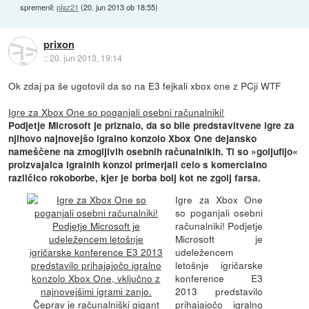
spremenil:
plaz21
(
20. jun 2013 ob 18:55
)
prixon
::
20. jun 2013, 19:14
Ok zdaj pa še ugotovil da so na E3 fejkali xbox one z PCji WTF
Igre za Xbox One so poganjali osebni računalniki!
Podjetje Microsoft je priznalo, da so bile predstavitvene igre za
njihovo najnovejšo igralno konzolo Xbox One dejansko
nameščene na zmogljivih osebnih računalnikih. Ti so »goljufijo«
proizvajalca igralnih konzol primerjali celo s komercialno
različico rokoborbe, kjer je borba bolj kot ne zgolj farsa.
Igre za Xbox One
so poganjali osebni
računalniki! Podjetje
Microsoft je
udeležencem
letošnje igričarske
konference E3
2013 predstavilo
prihajajočo igralno