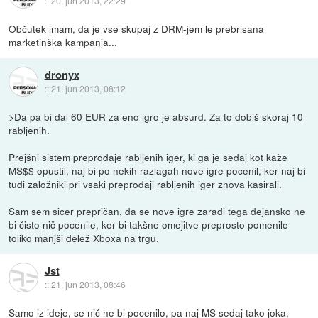
::
20. jun 2013, 22:29
Občutek imam, da je vse skupaj z DRM-jem le prebrisana
marketinška kampanja...
dronyx
::
21. jun 2013, 08:12
>Da pa bi dal 60 EUR za eno igro je absurd. Za to dobiš skoraj 10
rabljenih.
Prejšni sistem preprodaje rabljenih iger, ki ga je sedaj kot kaže
MS$$ opustil, naj bi po nekih razlagah nove igre pocenil, ker naj bi
tudi založniki pri vsaki preprodaji rabljenih iger znova kasirali.
Sam sem sicer prepričan, da se nove igre zaradi tega dejansko ne
bi čisto nič pocenile, ker bi takšne omejitve preprosto pomenile
toliko manjši delež Xboxa na trgu.
Jst
::
21. jun 2013, 08:46
Samo iz ideje, se nič ne bi pocenilo, pa naj MS sedaj tako joka,