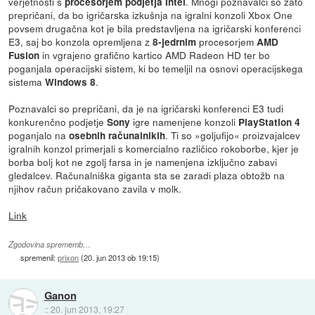
verjetnosti s
. Mnogi poznavalci so zato
procesorjem podjetja Intel
prepričani, da bo igričarska izkušnja na igralni konzoli Xbox One
povsem drugačna kot je bila predstavljena na igričarski konferenci
E3, saj bo konzola opremljena z
procesorjem
8-jedrnim
AMD
in vgrajeno grafično kartico AMD Radeon HD ter bo
Fusion
poganjala operacijski sistem, ki bo temeljil na osnovi operacijskega
sistema
.
Windows 8
Poznavalci so prepričani, da je na igričarski konferenci E3 tudi
konkurenčno podjetje
igre namenjene konzoli
Sony
PlayStation 4
poganjalo na
. Ti so »goljufijo« proizvajalcev
osebnih računalnikih
igralnih konzol primerjali s komercialno različico rokoborbe, kjer je
borba bolj kot ne zgolj farsa in je namenjena izključno zabavi
gledalcev. Računalniška giganta sta se zaradi plaza obtožb na
njihov račun pričakovano zavila v molk.
Link
Zgodovina sprememb…
spremenil:
prixon
(
20. jun 2013 ob 19:15
)
Ganon
::
20. jun 2013, 19:27