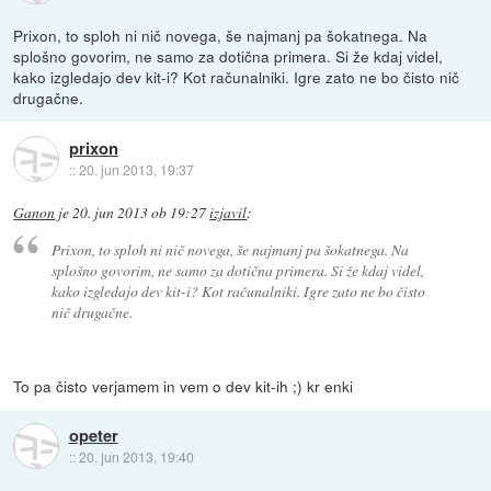
Prixon, to sploh ni nič novega, še najmanj pa šokatnega. Na
splošno govorim, ne samo za dotična primera. Si že kdaj videl,
kako izgledajo dev kit-i? Kot računalniki. Igre zato ne bo čisto nič
drugačne.
prixon
::
20. jun 2013, 19:37
Ganon
je
20. jun 2013 ob 19:27
izjavil
:
Prixon, to sploh ni nič novega, še najmanj pa šokatnega. Na
splošno govorim, ne samo za dotična primera. Si že kdaj videl,
kako izgledajo dev kit-i? Kot računalniki. Igre zato ne bo čisto
nič drugačne.
To pa čisto verjamem in vem o dev kit-ih ;) kr enki
opeter
::
20. jun 2013, 19:40