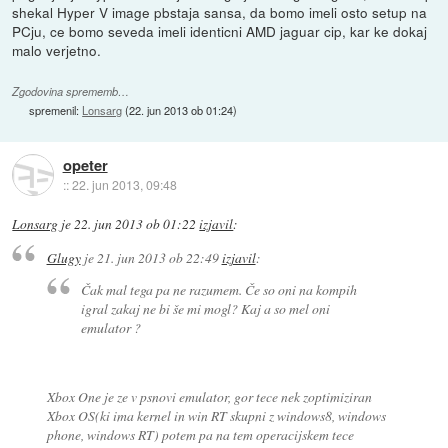
shekal Hyper V image pbstaja sansa, da bomo imeli osto setup na
PCju, ce bomo seveda imeli identicni AMD jaguar cip, kar ke dokaj
malo verjetno.
Zgodovina sprememb…
spremenil:
Lonsarg
(
22. jun 2013 ob 01:24
)
opeter
::
22. jun 2013, 09:48
Lonsarg
je
22. jun 2013 ob 01:22
izjavil
:
Glugy
je
21. jun 2013 ob 22:49
izjavil
:
Čak mal tega pa ne razumem. Če so oni na kompih
igral zakaj ne bi še mi mogl? Kaj a so mel oni
emulator ?
Xbox One je ze v psnovi emulator, gor tece nek zoptimiziran
Xbox OS(ki ima kernel in win RT skupni z windows8, windows
phone, windows RT) potem pa na tem operacijskem tece