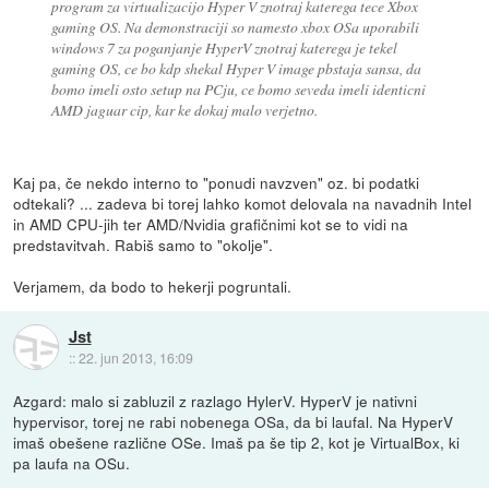
program za virtualizacijo Hyper V znotraj katerega tece Xbox
gaming OS. Na demonstraciji so namesto xbox OSa uporabili
windows 7 za poganjanje HyperV znotraj katerega je tekel
gaming OS, ce bo kdp shekal Hyper V image pbstaja sansa, da
bomo imeli osto setup na PCju, ce bomo seveda imeli identicni
AMD jaguar cip, kar ke dokaj malo verjetno.
Kaj pa, če nekdo interno to "ponudi navzven" oz. bi podatki
odtekali? ... zadeva bi torej lahko komot delovala na navadnih Intel
in AMD CPU-jih ter AMD/Nvidia grafičnimi kot se to vidi na
predstavitvah. Rabiš samo to "okolje".
Verjamem, da bodo to hekerji pogruntali.
Jst
::
22. jun 2013, 16:09
Azgard: malo si zabluzil z razlago HylerV. HyperV je nativni
hypervisor, torej ne rabi nobenega OSa, da bi laufal. Na HyperV
imaš obešene različne OSe. Imaš pa še tip 2, kot je VirtualBox, ki
pa laufa na OSu.