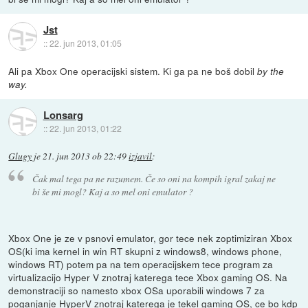
Jst
::
22. jun 2013, 01:05
Ali pa Xbox One operacijski sistem. Ki ga pa ne boš dobil
by the
way.
Lonsarg
::
22. jun 2013, 01:22
Glugy
je
21. jun 2013 ob 22:49
izjavil
:
Čak mal tega pa ne razumem. Če so oni na kompih igral zakaj ne
bi še mi mogl? Kaj a so mel oni emulator ?
Xbox One je ze v psnovi emulator, gor tece nek zoptimiziran Xbox
OS(ki ima kernel in win RT skupni z windows8, windows phone,
windows RT) potem pa na tem operacijskem tece program za
virtualizacijo Hyper V znotraj katerega tece Xbox gaming OS. Na
demonstraciji so namesto xbox OSa uporabili windows 7 za
poganjanje HyperV znotraj katerega je tekel gaming OS, ce bo kdp