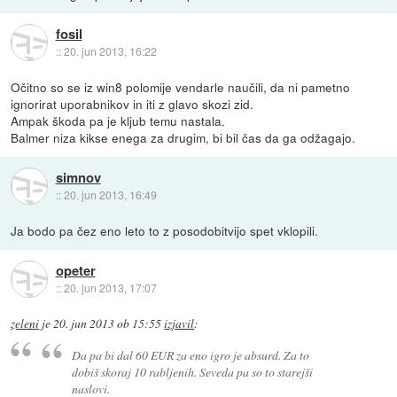
fosil
::
20. jun 2013, 16:22
Očitno so se iz win8 polomije vendarle naučili, da ni pametno
ignorirat uporabnikov in iti z glavo skozi zid.
Ampak škoda pa je kljub temu nastala.
Balmer niza kikse enega za drugim, bi bil čas da ga odžagajo.
simnov
::
20. jun 2013, 16:49
Ja bodo pa čez eno leto to z posodobitvijo spet vklopili.
opeter
::
20. jun 2013, 17:07
zeleni
je
20. jun 2013 ob 15:55
izjavil
:
Da pa bi dal 60 EUR za eno igro je absurd. Za to
dobiš skoraj 10 rabljenih. Seveda pa so to starejši
naslovi.