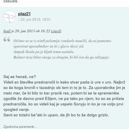
casuals.
plaz21
::
20. jun 2013, 18:51
fosil
je
20. jun 2013 ob 16:22
izjavil
:
Očitno so se iz win8 polomije vendarle naučili, da ni pametno
ignorirat uporabnikov in iti z glavo skozi zid.
Ampak škoda pa je kljub temu nastala.
Balmer niza kikse enega za drugim, bi bil čas da ga odžagajo.
Saj se hecaš, ne?
Videli so številke prednaročil in kako stvar pada iz ure v uro. Najbrž
so še koga brcnili v tazadnjo ob tem in to je to. Za uporabnike jim je
malo mar, če bi bilo to kar praviš res, potem bi se te spremembe
zgodile že davno pred E3jem, ne pa tako po njem, ko so se pričela
prednaročila, ko so videli kaj je uspelo Sonyju in ko je na voljo prvi
vpogled vanje.
Sami so totalni be*aki in upam, da jih bo to še dolgo grizlo.
Zgodovina sprememb…