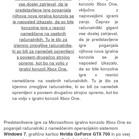
konzolo Xbox One,
vključno z
najnovejšimi igrami
zanjo. Čeprav je
računalniški gigant
vse doslej zatrjeval,
da je predstavljene
igre poganjala
njihova nova igralna
konzola se je
naposled izkazalo,
da so bile konzolne
igre v resnici
nameščene na osebnih računalnikih. Tu je šlo za
izjemno zmogljive računalnike, ki so bili za nameček
opremljeni s povsem drugačno strojno opremo, kot bo
na voljo v igralni konzoli Xbox One.
Predstavitvene igre za Microsoftovo igralno konzolo Xbox One so
poganjali računalniki z nameščenim operacijskim sistemom
, grafično kartico
in po vsej
Windows 7
Nvidia GeForce GTX 700