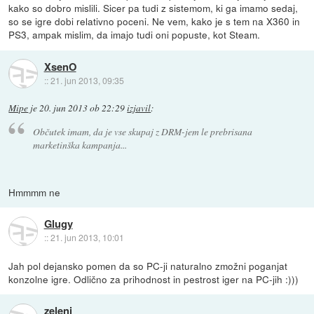
kako so dobro mislili. Sicer pa tudi z sistemom, ki ga imamo sedaj,
so se igre dobi relativno poceni. Ne vem, kako je s tem na X360 in
PS3, ampak mislim, da imajo tudi oni popuste, kot Steam.
XsenO
::
21. jun 2013, 09:35
Mipe
je
20. jun 2013 ob 22:29
izjavil
:
Občutek imam, da je vse skupaj z DRM-jem le prebrisana
marketinška kampanja...
Hmmmm ne
Glugy
::
21. jun 2013, 10:01
Jah pol dejansko pomen da so PC-ji naturalno zmožni poganjat
konzolne igre. Odlično za prihodnost in pestrost iger na PC-jih :)))
zeleni