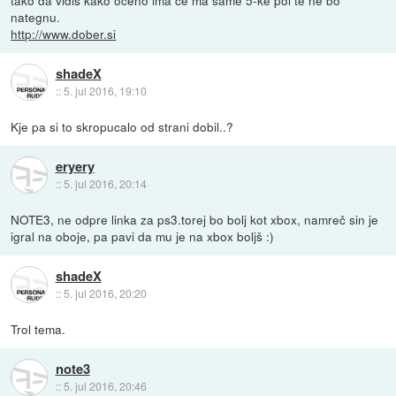
nategnu.
http://www.dober.si
shadeX
::
5. jul 2016, 19:10
Kje pa si to skropucalo od strani dobil..?
eryery
::
5. jul 2016, 20:14
NOTE3, ne odpre linka za ps3.torej bo bolj kot xbox, namreč sin je
igral na oboje, pa pavi da mu je na xbox boljš :)
shadeX
::
5. jul 2016, 20:20
Trol tema.
note3
::
5. jul 2016, 20:46