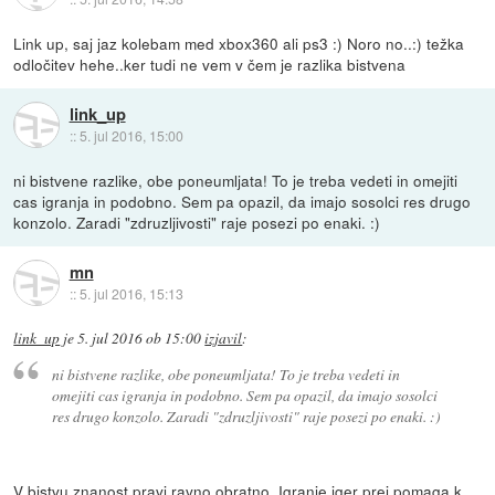
Link up, saj jaz kolebam med xbox360 ali ps3 :) Noro no..:) težka
odločitev hehe..ker tudi ne vem v čem je razlika bistvena
link_up
::
5. jul 2016, 15:00
ni bistvene razlike, obe poneumljata! To je treba vedeti in omejiti
cas igranja in podobno. Sem pa opazil, da imajo sosolci res drugo
konzolo. Zaradi "zdruzljivosti" raje posezi po enaki. :)
mn
::
5. jul 2016, 15:13
link_up
je
5. jul 2016 ob 15:00
izjavil
:
ni bistvene razlike, obe poneumljata! To je treba vedeti in
omejiti cas igranja in podobno. Sem pa opazil, da imajo sosolci
res drugo konzolo. Zaradi "zdruzljivosti" raje posezi po enaki. :)
V bistvu znanost pravi ravno obratno. Igranje iger prej pomaga k