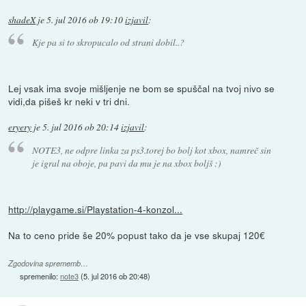
shadeX
je
5. jul 2016 ob 19:10
izjavil
:
Kje pa si to skropucalo od strani dobil..?
Lej vsak ima svoje mišljenje ne bom se spuščal na tvoj nivo se
vidi,da pišeš kr neki v tri dni.
eryery
je
5. jul 2016 ob 20:14
izjavil
:
NOTE3, ne odpre linka za ps3.torej bo bolj kot xbox, namreč sin
je igral na oboje, pa pavi da mu je na xbox boljš :)
http://playgame.si/Playstation-4-konzol...
Na to ceno pride še 20% popust tako da je vse skupaj 120€
Zgodovina sprememb…
spremenilo:
note3
(
5. jul 2016 ob 20:48
)