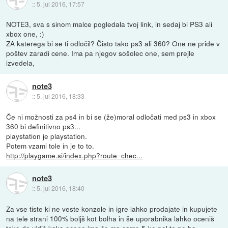
::
5. jul 2016, 17:57
NOTE3, sva s sinom malce pogledala tvoj link, in sedaj bi PS3 ali
xbox one, :)
ZA katerega bi se ti odločil? Čisto tako ps3 ali 360? One ne pride v
poštev zaradi cene. Ima pa njegov sošolec one, sem prejle
izvedela,
note3
::
5. jul 2016, 18:33
Če ni možnosti za ps4 in bi se (že)moral odločati med ps3 in xbox
360 bi definitivno ps3...
playstation je playstation.
Potem vzami tole in je to to.
http://playgame.si/index.php?route=chec...
note3
::
5. jul 2016, 18:40
Za vse tiste ki ne veste konzole in igre lahko prodajate in kupujete
na tele strani 100% boljš kot bolha in še uporabnika lahko oceniš
tako da vidiš kako oceno ima če ma same 5-ke pol te ne bo