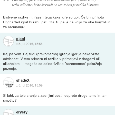
težka odločitev hehe..ker tudi ne vem v čem je razlika bistvena
Bistvene razlike ni, razen tega kake igre so gor. Če bi npr hotu
Uncharted igrat bi rabu ps3, fifa 16 pa je na voljo za obe konzoli in
za računalnik
djabi
::
5. jul 2016, 15:56
Kaj pa vem. Saj tudi (prekomerno) igranje iger je neke vrste
odvisnost. V tem primeru ni razlike v primerjavi z drogami ali
alkoholom ... mogoče se edino fizične "spremembe" pokažejo
pozneje.
shadeX
::
5. jul 2016, 15:59
Si lahk za tole sranje z zadnjimi posti, odprete drugo temo in tam
smetite?
eryery