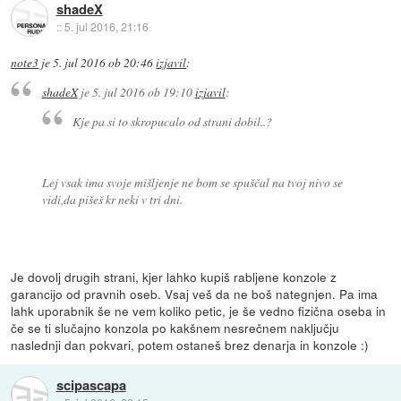
shadeX
::
5. jul 2016, 21:16
note3
je
5. jul 2016 ob 20:46
izjavil
:
shadeX
je
5. jul 2016 ob 19:10
izjavil
:
Kje pa si to skropucalo od strani dobil..?
Lej vsak ima svoje mišljenje ne bom se spuščal na tvoj nivo se
vidi,da pišeš kr neki v tri dni.
Je dovolj drugih strani, kjer lahko kupiš rabljene konzole z
garancijo od pravnih oseb. Vsaj veš da ne boš nategnjen. Pa ima
lahk uporabnik še ne vem koliko petic, je še vedno fizična oseba in
če se ti slučajno konzola po kakšnem nesrečnem naključju
naslednji dan pokvari, potem ostaneš brez denarja in konzole :)
scipascapa