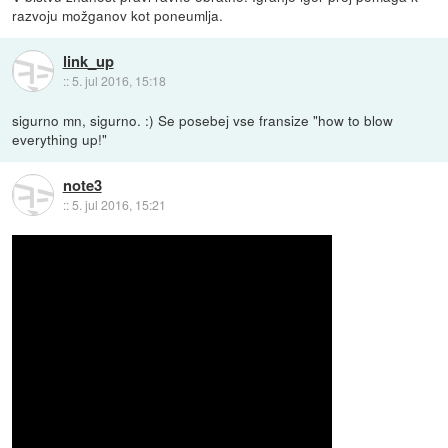
razvoju možganov kot poneumlja.
link_up
::
5. jul 2016, 15:18
sigurno mn, sigurno. :) Se posebej vse fransize "how to blow
everything up!"
note3
::
5. jul 2016, 15:21