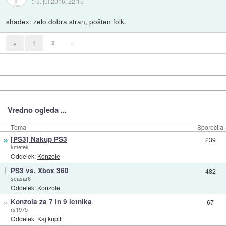
::
5. jul 2016, 22:15
shadex: zelo dobra stran, pošten folk.
2
»
«
1
Vredno ogleda ...
Tema
Sporočila
»
[PS3] Nakup PS3
239
kmetek
Oddelek:
Konzole
!
PS3 vs. Xbox 360
482
scasar6
Oddelek:
Konzole
»
Konzola za 7 in 9 letnika
67
rs1975
Oddelek:
Kaj kupiti