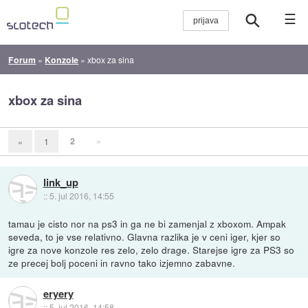
☰
Forum
»
Konzole
»
xbox za sina
xbox za sina
2
»
«
1
link_up
::
5. jul 2016, 14:55
tamau je cisto nor na ps3 in ga ne bi zamenjal z xboxom. Ampak
seveda, to je vse relativno. Glavna razlika je v ceni iger, kjer so
igre za nove konzole res zelo, zelo drage. Starejse igre za PS3 so
ze precej bolj poceni in ravno tako izjemno zabavne.
eryery
::
5. jul 2016, 14:58