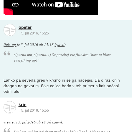
opeter
::
5. jul 2016, 15:25
link_up
je
5. jul 2016 ob 15:18
izjavil
:
sigurno mn, sigurno. :) Se posebej vse fransize "how to blow
everything up!"
Lahko pa seveda greš v krčmo in se ga nacejaš. Da o različnih
drogah ne govorim. Sive celice bodo v teh primerih itak počasi
odmirale.
krin
::
5. jul 2016, 15:55
eryery
je
5. jul 2016 ob 14:58
izjavil
:
Link up, saj jaz kolebam med xbox360 ali ps3 :) Noro no..:)