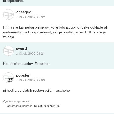
bresposelne.
Zheegec
::
13. okt 2009, 20:32
Pri nas je kar nekaj primerov, ko je kdo izgubil otroške doklade ali
nadomestilo za brezposelnost, ker je prodal za par EUR starega
železja.
sword
::
13. okt 2009, 21:21
Ker debilen naslov. Žalostno.
popster
::
13. okt 2009, 22:03
ni hodila po slabih restavracijah res..hehe
Zgodovina sprememb…
spremenilo:
popster
(
13. okt 2009 ob 22:06
)