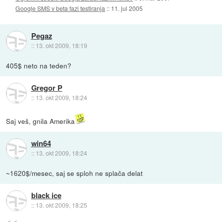
Google SMS v beta fazi testiranja
::
11. jul 2005
Pegaz
::
13. okt 2009, 18:19
405$ neto na teden?
Gregor P
::
13. okt 2009, 18:24
Saj veš, gnila Amerika
win64
::
13. okt 2009, 18:24
~1620$/mesec, saj se sploh ne splača delat
black ice
::
13. okt 2009, 18:25