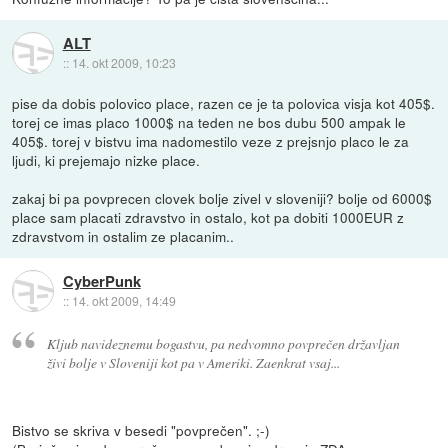
ALT
::
14. okt 2009, 10:23
pise da dobis polovico place, razen ce je ta polovica visja kot 405$.
torej ce imas placo 1000$ na teden ne bos dubu 500 ampak le
405$. torej v bistvu ima nadomestilo veze z prejsnjo placo le za
ljudi, ki prejemajo nizke place.
zakaj bi pa povprecen clovek bolje zivel v sloveniji? bolje od 6000$
place sam placati zdravstvo in ostalo, kot pa dobiti 1000EUR z
zdravstvom in ostalim ze placanim..
CyberPunk
::
14. okt 2009, 14:49
Kljub navideznemu bogastvu, pa nedvomno povprečen državljan
živi bolje v Sloveniji kot pa v Ameriki. Zaenkrat vsaj...
Bistvo se skriva v besedi "povprečen". ;-)