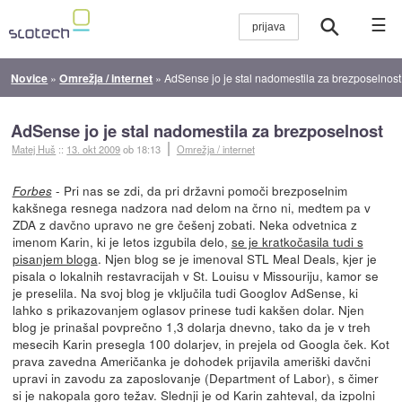
☰
Novice
»
Omrežja / internet
»
AdSense jo je stal nadomestila za brezposelnost
AdSense jo je stal nadomestila za brezposelnost
Matej Huš
::
13. okt 2009
ob 18:13
Omrežja / internet
- Pri nas se zdi, da pri državni pomoči brezposelnim
Forbes
kakšnega resnega nadzora nad delom na črno ni, medtem pa v
ZDA z davčno upravo ne gre češenj zobati. Neka odvetnica z
imenom Karin, ki je letos izgubila delo,
se je kratkočasila tudi s
pisanjem bloga
. Njen blog se je imenoval STL Meal Deals, kjer je
pisala o lokalnih restavracijah v St. Louisu v Missouriju, kamor se
je preselila. Na svoj blog je vključila tudi Googlov AdSense, ki
lahko s prikazovanjem oglasov prinese tudi kakšen dolar. Njen
blog je prinašal povprečno 1,3 dolarja dnevno, tako da je v treh
mesecih Karin presegla 100 dolarjev, in prejela od Googla ček. Kot
prava zavedna Američanka je dohodek prijavila ameriški davčni
upravi in zavodu za zaposlovanje (Department of Labor), s čimer
si je nakopala goro težav. Slednji je od Karin zahteval, da izpolni