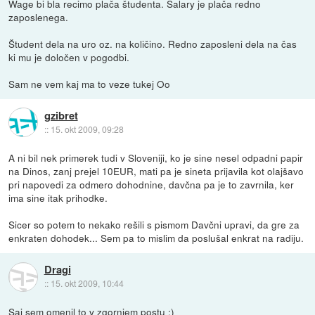
Wage bi bla recimo plača študenta. Salary je plača redno
zaposlenega.
Študent dela na uro oz. na količino. Redno zaposleni dela na čas
ki mu je določen v pogodbi.
Sam ne vem kaj ma to veze tukej Oo
gzibret
::
15. okt 2009, 09:28
A ni bil nek primerek tudi v Sloveniji, ko je sine nesel odpadni papir
na Dinos, zanj prejel 10EUR, mati pa je sineta prijavila kot olajšavo
pri napovedi za odmero dohodnine, davčna pa je to zavrnila, ker
ima sine itak prihodke.
Sicer so potem to nekako rešili s pismom Davčni upravi, da gre za
enkraten dohodek... Sem pa to mislim da poslušal enkrat na radiju.
Dragi
::
15. okt 2009, 10:44
Saj sem omenil to v zgornjem postu :)