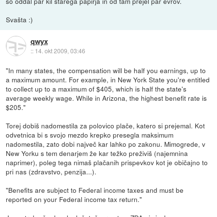
so oddal par kil starega papirja in od tam prejel par evrov.
Svašta :)
qwyx
::
14. okt 2009, 03:46
"In many states, the compensation will be half you earnings, up to
a maximum amount. For example, in New York State you're entitled
to collect up to a maximum of $405, which is half the state's
average weekly wage. While in Arizona, the highest benefit rate is
$205."
Torej dobiš nadomestila za polovico plače, katero si prejemal. Kot
odvetnica bi s svojo mezdo krepko presegla maksimum
nadomestila, zato dobi največ kar lahko po zakonu. Mimogrede, v
New Yorku s tem denarjem že kar težko preživiš (najemnina
naprimer), poleg tega nimaš plačanih prispevkov kot je običajno to
pri nas (zdravstvo, penzija...).
"Benefits are subject to Federal income taxes and must be
reported on your Federal income tax return."