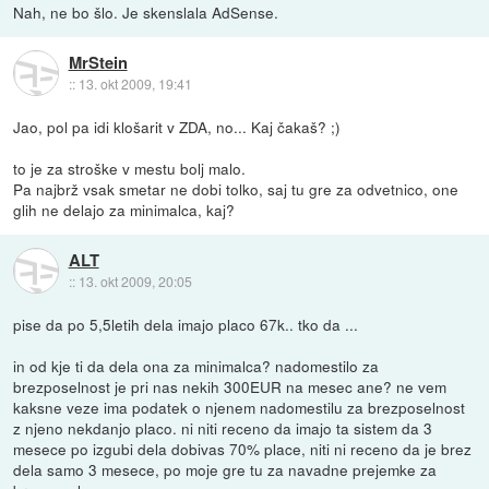
Nah, ne bo šlo. Je skenslala AdSense.
MrStein
::
13. okt 2009, 19:41
Jao, pol pa idi klošarit v ZDA, no... Kaj čakaš? ;)
to je za stroške v mestu bolj malo.
Pa najbrž vsak smetar ne dobi tolko, saj tu gre za odvetnico, one
glih ne delajo za minimalca, kaj?
ALT
::
13. okt 2009, 20:05
pise da po 5,5letih dela imajo placo 67k.. tko da ...
in od kje ti da dela ona za minimalca? nadomestilo za
brezposelnost je pri nas nekih 300EUR na mesec ane? ne vem
kaksne veze ima podatek o njenem nadomestilu za brezposelnost
z njeno nekdanjo placo. ni niti receno da imajo ta sistem da 3
mesece po izgubi dela dobivas 70% place, niti ni receno da je brez
dela samo 3 mesece, po moje gre tu za navadne prejemke za