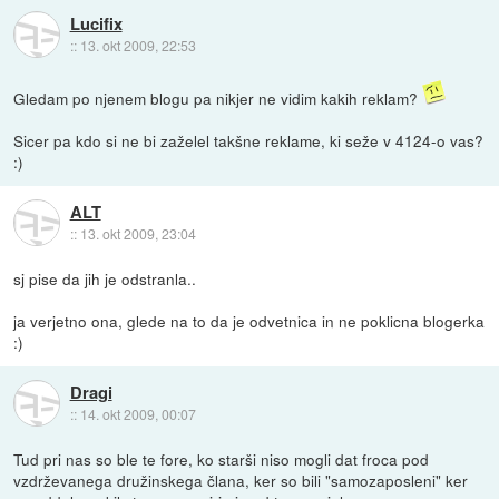
Lucifix
::
13. okt 2009, 22:53
Gledam po njenem blogu pa nikjer ne vidim kakih reklam?
Sicer pa kdo si ne bi zaželel takšne reklame, ki seže v 4124-o vas?
:)
ALT
::
13. okt 2009, 23:04
sj pise da jih je odstranla..
ja verjetno ona, glede na to da je odvetnica in ne poklicna blogerka
:)
Dragi
::
14. okt 2009, 00:07
Tud pri nas so ble te fore, ko starši niso mogli dat froca pod
vzdrževanega družinskega člana, ker so bili "samozaposleni" ker