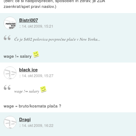
(Beri: če si nadpovprečen, sposoben in zdrav, je ZDA
zaenkrat/spet pravi naslov.)
Bistri007
::
14. okt 2009, 15:21
Če je $402 polovica povprečne plače v New Yorku...
wage != salary
black ice
::
14. okt 2009, 15:27
wage != salary
wage = bruto/kosmata plača ?
Dragi
::
14. okt 2009, 16:22