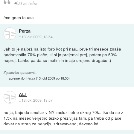
405$ na teden
/me goes to usa
Perza
::
13. okt 2009, 18:54
Jah to je najbrž na isto foro kot pri nas...prve tri mesece znaša
nadomestilo 70% plače, ki si jo prejemal prej, potem pa 60%
naprej. Lahko pa da se motim in imajo urejeno drugače :)
Zgodovina sprememb…
spremenilo:
Perza
(
13. okt 2009 ob 18:55
)
ALT
::
13. okt 2009, 18:57
no ja, baje da smetlar v NY zasluzi letno okrog 70k.. tko da se z
1.5k na mesec verjetno tezko prezivljas tam. pa treba od place
devat na stran za penzijo, zdravstveno, davcno itd..