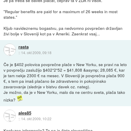
Je pa treba še davek plačat, čeprav ta v ZDA ni visok.
"Regular benefits are paid for a maximum of 26 weeks in most
states."
Kljub navideznemu bogastvu, pa nedvomno povprečen državljan
živi bolje v Sloveniji kot pa v Ameriki. Zaenkrat vsaj...
rasta
::
14. okt 2009, 09:18
Če je $402 polovica povprečne plače v New Yorku, se pravi na leto
v povprečju zaslužijo $402*2*52 = $41,808 &asymp; 28,085 €, kar
je tam nekje 2300 € na mesec. V Sloveniji je povprečna plača 900
€, s tem pa imaš plačano še zdravstveno in pokojninsko
zavarovanje (slednje v bistvu davek oz. nateg).
Je možno, da je v New Yorku, malo da ne centru sveta, plača tako
nizka?
ales85
::
14. okt 2009, 10:22
Konfuzne informacije? To pa je čista slovenščina...