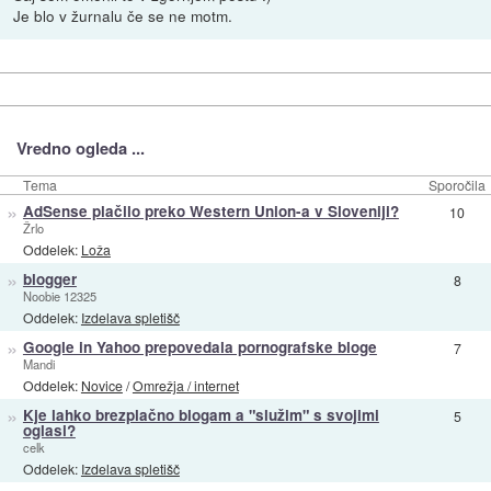
Je blo v žurnalu če se ne motm.
Vredno ogleda ...
Tema
Sporočila
»
AdSense plačilo preko Western Union-a v Sloveniji?
10
Žrlo
Oddelek:
Loža
»
blogger
8
Noobie 12325
Oddelek:
Izdelava spletišč
»
Google in Yahoo prepovedala pornografske bloge
7
Mandi
Oddelek:
Novice
/
Omrežja / internet
»
Kje lahko brezplačno blogam a "služim" s svojimi
5
oglasi?
celk
Oddelek:
Izdelava spletišč