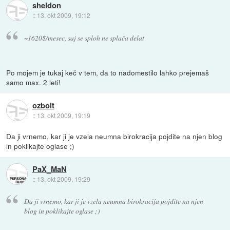
sheldon
::
13. okt 2009, 19:12
~1620$/mesec, saj se sploh ne splača delat
Po mojem je tukaj keč v tem, da to nadomestilo lahko prejemaš
samo max. 2 leti!
ozbolt
::
13. okt 2009, 19:19
Da ji vrnemo, kar ji je vzela neumna birokracija pojdite na njen blog
in poklikajte oglase ;)
PaX_MaN
::
13. okt 2009, 19:29
Da ji vrnemo, kar ji je vzela neumna birokracija pojdite na njen
blog in poklikajte oglase ;)