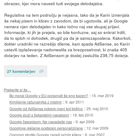
obrazec, kjer mora navesti tudi svojega delodajalca.
Regulativa na tem področju je nejasna, tako da je Karin izmenjala
še nekaj pisem in klicev z zavodom, da bi ugotovila, ali je Google
nemara njen delodajalec in kako točno naj vse skupaj prijavi.
Informacije, ki jih je prejela, so bile konfuzne, saj so enkrat trdili,
da to sploh ni dohodek, drugič pa da je samozaposlena. Kakorkoli,
dokler uradniki ne razrešijo dileme, kam spada AdSense, so Karin
ustavili izplačevanja nadomestila za brezposelnost, ki znaša 405
dolarjev na teden. Z AdSensom je doslej zaslužila 238,75 dolarja.
27 komentarjev
Preberite si še…
Bo moral Google v EU poravnati še eno kazen?
::
15. mar 2019
Krmiljenje računalnika z mislimi
::
9. apr 2011
Google od AdSensa pobere manj kot tretjino
::
25. maj 2010
Google služi s tipkarskimi napakami
::
19. feb 2010
Google časopisom: Ne napadajte nas
::
9. apr 2009
Googlove reklame postajajo personalizirane
::
12. mar 2009
Ogromni stroški Googla zaradi lažnih klikov
::
6. mar 2007