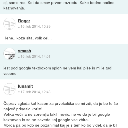
ej, samo res. Kot da smov prvem razredu. Kake bedne načine
kaznovanja.
Roger
::
16. feb 2014, 10:39
Hehe.. koza sita, volk cel...
smash
::
16. feb 2014, 14:01
jest pod google textboxom sploh ne vem kaj piše in mi je tudi
vseeno
lunamit
::
17. feb 2014, 12:43
Čeprav zgleda kot kazen za prvošolčka se mi zdi, da je bo to še
največ prineslo koristi.
Velika večina ne spremlja takih novic, ne ve da je bil google
kaznovan in se ne zaveda kaj google vse zbira.
Morda pa bo kdo se pozanimal kaj je s tem ko bo videl, da je bil