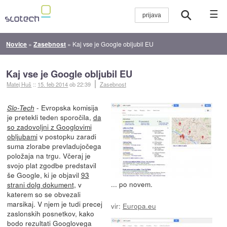
☰
Novice
»
Zasebnost
»
Kaj vse je Google obljubil EU
Kaj vse je Google obljubil EU
Matej Huš
::
15. feb 2014
ob 22:39
Zasebnost
- Evropska komisija
Slo-Tech
je pretekli teden sporočila,
da
so zadovoljni z Googlovimi
obljubami
v postopku zaradi
suma zlorabe prevladujočega
položaja na trgu. Včeraj je
svojo plat zgodbe predstavil
še Google, ki je objavil
93
... po novem.
strani dolg dokument
, v
katerem so se obvezali
marsikaj. V njem je tudi precej
vir:
Europa.eu
zaslonskih posnetkov, kako
bodo rezultati Googlovega