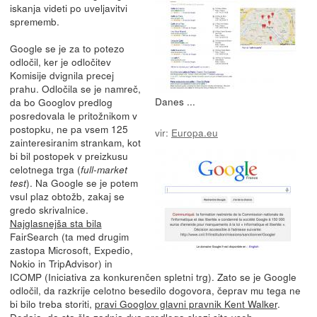
iskanja videti po uveljavitvi
sprememb.
Google se je za to potezo
odločil, ker je odločitev
Komisije dvignila precej
prahu. Odločila se je namreč,
Danes ...
da bo Googlov predlog
posredovala le pritožnikom v
postopku, ne pa vsem 125
vir:
Europa.eu
zainteresiranim strankam, kot
bi bil postopek v preizkusu
celotnega trga (
full-market
). Na Google se je potem
test
vsul plaz obtožb, zakaj se
gredo skrivalnice.
Najglasnejša sta bila
FairSearch (ta med drugim
zastopa Microsoft, Expedio,
Nokio in TripAdvisor) in
ICOMP (Iniciativa za konkurenčen spletni trg). Zato se je Google
odločil, da razkrije celotno besedilo dogovora, čeprav mu tega ne
bi bilo treba storiti,
pravi Googlov glavni pravnik Kent Walker
.
Dodaja, da sta šla zadnja dva predloga skozi sito vseh