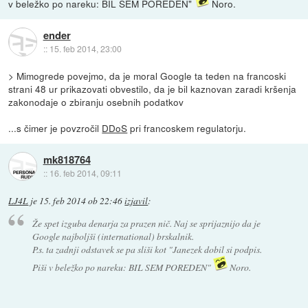
v beležko po nareku: BIL SEM POREDEN"
Noro.
ender
::
15. feb 2014, 23:00
> Mimogrede povejmo, da je moral Google ta teden na francoski
strani 48 ur prikazovati obvestilo, da je bil kaznovan zaradi kršenja
zakonodaje o zbiranju osebnih podatkov
...s čimer je povzročil
DDoS
pri francoskem regulatorju.
mk818764
::
16. feb 2014, 09:11
LJ4L
je
15. feb 2014 ob 22:46
izjavil
:
Že spet izguba denarja za prazen nič. Naj se sprijaznijo da je
Google najboljši (international) brskalnik.
P.s. ta zadnji odstavek se pa sliši kot "Janezek dobil si podpis.
Piši v beležko po nareku: BIL SEM POREDEN"
Noro.