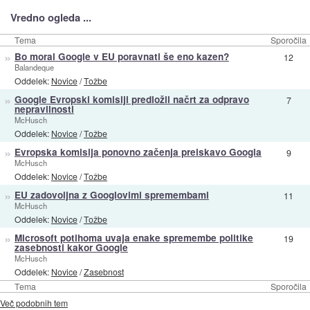
Vredno ogleda ...
Tema
Sporočila
»
Bo moral Google v EU poravnati še eno kazen?
12
Balandeque
Oddelek:
Novice
/
Tožbe
»
Google Evropski komisiji predložil načrt za odpravo
7
nepravilnosti
McHusch
Oddelek:
Novice
/
Tožbe
»
Evropska komisija ponovno začenja preiskavo Googla
9
McHusch
Oddelek:
Novice
/
Tožbe
»
EU zadovoljna z Googlovimi spremembami
11
McHusch
Oddelek:
Novice
/
Tožbe
»
Microsoft potihoma uvaja enake spremembe politike
19
zasebnosti kakor Google
McHusch
Oddelek:
Novice
/
Zasebnost
Tema
Sporočila
Več podobnih tem