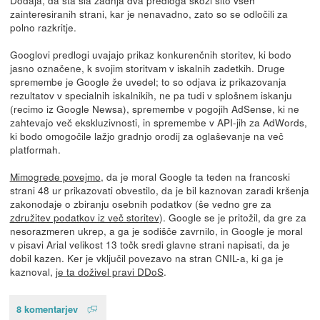
zainteresiranih strani, kar je nenavadno, zato so se odločili za
polno razkritje.
Googlovi predlogi uvajajo prikaz konkurenčnih storitev, ki bodo
jasno označene, k svojim storitvam v iskalnih zadetkih. Druge
spremembe je Google že uvedel; to so odjava iz prikazovanja
rezultatov v specialnih iskalnikih, ne pa tudi v splošnem iskanju
(recimo iz Google Newsa), spremembe v pogojih AdSense, ki ne
zahtevajo več ekskluzivnosti, in spremembe v API-jih za AdWords,
ki bodo omogočile lažjo gradnjo orodij za oglaševanje na več
platformah.
Mimogrede povejmo
, da je moral Google ta teden na francoski
strani 48 ur prikazovati obvestilo, da je bil kaznovan zaradi kršenja
zakonodaje o zbiranju osebnih podatkov (še vedno gre za
združitev podatkov iz več storitev
). Google se je pritožil, da gre za
nesorazmeren ukrep, a ga je sodišče zavrnilo, in Google je moral
v pisavi Arial velikost 13 točk sredi glavne strani napisati, da je
dobil kazen. Ker je vključil povezavo na stran CNIL-a, ki ga je
kaznoval,
je ta doživel pravi DDoS
.
8 komentarjev