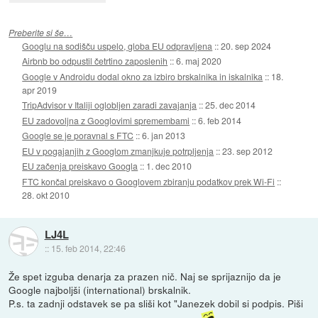
Preberite si še…
Googlu na sodišču uspelo, globa EU odpravljena
::
20. sep 2024
Airbnb bo odpustil četrtino zaposlenih
::
6. maj 2020
Google v Androidu dodal okno za izbiro brskalnika in iskalnika
::
18.
apr 2019
TripAdvisor v Italiji oglobljen zaradi zavajanja
::
25. dec 2014
EU zadovoljna z Googlovimi spremembami
::
6. feb 2014
Google se je poravnal s FTC
::
6. jan 2013
EU v pogajanjih z Googlom zmanjkuje potrpljenja
::
23. sep 2012
EU začenja preiskavo Googla
::
1. dec 2010
FTC končal preiskavo o Googlovem zbiranju podatkov prek Wi-Fi
::
28. okt 2010
LJ4L
::
15. feb 2014, 22:46
Že spet izguba denarja za prazen nič. Naj se sprijaznijo da je
Google najboljši (international) brskalnik.
P.s. ta zadnji odstavek se pa sliši kot "Janezek dobil si podpis. Piši