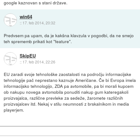
google kaznovan s stani države.
win64
::
17. feb 2014, 20:32
Predvsem pa upam, da je kakšna klavzula v pogodbi, da ne smejo
teh sprememb prikati kot "feature".
SkipEU
::
17. feb 2014, 22:26
EU zaradi svoje tehnološke zaostalosti na področju informacijske
tehnologije pač neprestano kaznuje Američane. Če bi Evropa imela
informacijsko tehnologijo, ZDA pa avtomobile, pa bi morali kupcem
ob nakupu novega avtomobila ponuditi nakup gum kateregakoli
proizvajalca, različne prevleke za sedeže, žaromete različnih
proizvajalcev itd. Nekaj v stilu neumnosti z brskalnikom in media
playerjem.