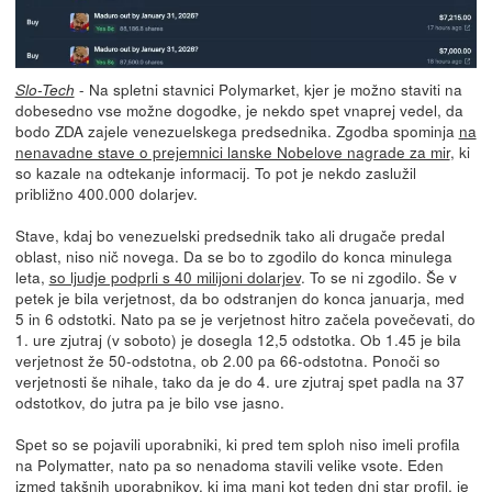
- Na spletni stavnici Polymarket, kjer je možno staviti na
Slo-Tech
dobesedno vse možne dogodke, je nekdo spet vnaprej vedel, da
bodo ZDA zajele venezuelskega predsednika. Zgodba spominja
na
nenavadne stave o prejemnici lanske Nobelove nagrade za mir
, ki
so kazale na odtekanje informacij. To pot je nekdo zaslužil
približno 400.000 dolarjev.
Stave, kdaj bo venezuelski predsednik tako ali drugače predal
oblast, niso nič novega. Da se bo to zgodilo do konca minulega
leta,
so ljudje podprli s 40 milijoni dolarjev
. To se ni zgodilo. Še v
petek je bila verjetnost, da bo odstranjen do konca januarja, med
5 in 6 odstotki. Nato pa se je verjetnost hitro začela povečevati, do
1. ure zjutraj (v soboto) je dosegla 12,5 odstotka. Ob 1.45 je bila
verjetnost že 50-odstotna, ob 2.00 pa 66-odstotna. Ponoči so
verjetnosti še nihale, tako da je do 4. ure zjutraj spet padla na 37
odstotkov, do jutra pa je bilo vse jasno.
Spet so se pojavili uporabniki, ki pred tem sploh niso imeli profila
na Polymatter, nato pa so nenadoma stavili velike vsote. Eden
izmed takšnih uporabnikov, ki ima manj kot teden dni star profil, je