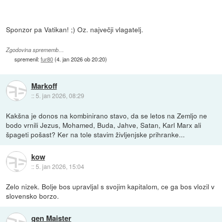
Sponzor pa Vatikan! ;) Oz. največji vlagatelj.
Zgodovina sprememb…
spremenil:
fur80
(
4. jan 2026 ob 20:20
)
Markoff
::
5. jan 2026, 08:29
Kakšna je donos na kombinirano stavo, da se letos na Zemljo ne
bodo vrnili Jezus, Mohamed, Buda, Jahve, Satan, Karl Marx ali
špageti pošast? Ker na tole stavim življenjske prihranke...
kow
::
5. jan 2026, 15:04
Zelo nizek. Bolje bos upravljal s svojim kapitalom, ce ga bos vlozil v
slovensko borzo.
gen Maister