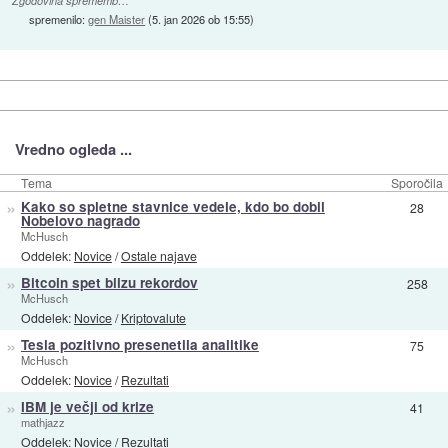
Zgodovina sprememb…
spremenilo:
gen Maister
(
5. jan 2026 ob 15:55
)
Vredno ogleda ...
Tema
Sporočila
»
Kako so spletne stavnice vedele, kdo bo dobil
28
Nobelovo nagrado
McHusch
Oddelek:
Novice
/
Ostale najave
»
Bitcoin spet blizu rekordov
258
McHusch
Oddelek:
Novice
/
Kriptovalute
»
Tesla pozitivno presenetila analitike
75
McHusch
Oddelek:
Novice
/
Rezultati
»
IBM je večji od krize
41
mathjazz
Oddelek:
Novice
/
Rezultati