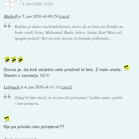
::
5. jan 2026, 15:54
Markoff
je
5. jan 2026 ob 08:29
izjavil
:
Kakšna je donos na kombinirano stavo, da se letos na Zemljo ne
bodo vrnili Jezus, Mohamed, Buda, Jahve, Satan, Karl Marx ali
špageti pošast? Ker na tole stavim življenjske prihranke...
Donos je, da boš verjetno celo preživel to leto. Z malo sreče.
Stavim v razmerju 10:1!
LeQuack
je
4. jan 2026 ob 11:13
izjavil
:
Zakaj bi kdo stavil, če so pravila prirejena? Lahko samo zgubiš
v tem primeru.
Kje pa privala niso prirejena!??