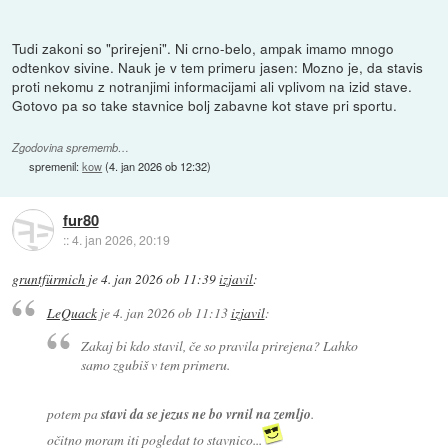
Tudi zakoni so "prirejeni". Ni crno-belo, ampak imamo mnogo
odtenkov sivine. Nauk je v tem primeru jasen: Mozno je, da stavis
proti nekomu z notranjimi informacijami ali vplivom na izid stave.
Gotovo pa so take stavnice bolj zabavne kot stave pri sportu.
Zgodovina sprememb…
spremenil:
kow
(
4. jan 2026 ob 12:32
)
fur80
::
4. jan 2026, 20:19
gruntfürmich
je
4. jan 2026 ob 11:39
izjavil
:
LeQuack
je
4. jan 2026 ob 11:13
izjavil
:
Zakaj bi kdo stavil, če so pravila prirejena? Lahko
samo zgubiš v tem primeru.
potem pa
stavi da se jezus ne bo vrnil na zemljo
.
očitno moram iti pogledat to stavnico...