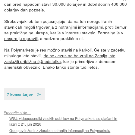
dan pred napadom
stavil 30.000 dolarjev in dobil dobrih 400.000
dolarjev dan pozneje
.
Strokovnjaki ob tem pojasnjujejo, da na teh nereguliranih
stavnicah mrgoli trgovanja z notranjimi informacijami, proti čemur
se praktično ne ukrepa, ker je
v interesu stavnic
. Formalno
je v
nasprotju s pravili
, a nadzora praktično ni.
Na Polymarketu je res možno staviti na karkoli. Če ste v začetku
minulega leta stavili,
da se Jezus ne bo vrnil na Zemljo, ste
zaslužili približno 5,5 odstotka
, kar je primerljivo z donosom
ameriških obveznic. Enako lahko storite tudi letos.
7 komentarjev
Preberite si še…
WSJ: videoposnetki visokih dobitkov na Polymarketu so plačani in
lažni
::
21. jun 2026
Googlov inženir z zlorabo notranjih informacij na Polymarketu