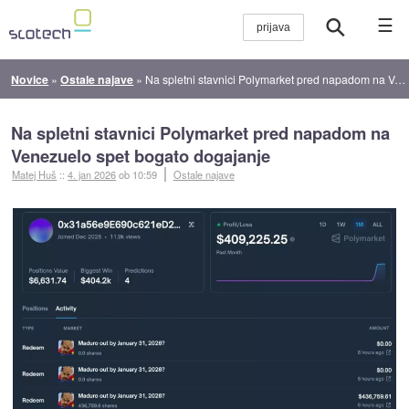
☰
Novice
»
Ostale najave
»
Na spletni stavnici Polymarket pred napadom na Venezuelo spet bogato dogajanje
Na spletni stavnici Polymarket pred napadom na
Venezuelo spet bogato dogajanje
Matej Huš
::
4. jan 2026
ob 10:59
Ostale najave