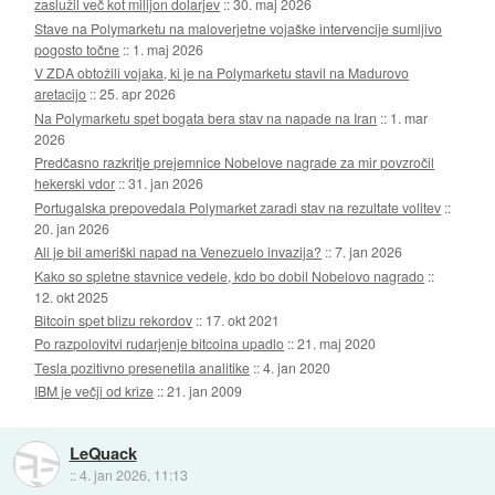
zaslužil več kot milijon dolarjev
::
30. maj 2026
Stave na Polymarketu na maloverjetne vojaške intervencije sumljivo
pogosto točne
::
1. maj 2026
V ZDA obtožili vojaka, ki je na Polymarketu stavil na Madurovo
aretacijo
::
25. apr 2026
Na Polymarketu spet bogata bera stav na napade na Iran
::
1. mar
2026
Predčasno razkritje prejemnice Nobelove nagrade za mir povzročil
hekerski vdor
::
31. jan 2026
Portugalska prepovedala Polymarket zaradi stav na rezultate volitev
::
20. jan 2026
Ali je bil ameriški napad na Venezuelo invazija?
::
7. jan 2026
Kako so spletne stavnice vedele, kdo bo dobil Nobelovo nagrado
::
12. okt 2025
Bitcoin spet blizu rekordov
::
17. okt 2021
Po razpolovitvi rudarjenje bitcoina upadlo
::
21. maj 2020
Tesla pozitivno presenetila analitike
::
4. jan 2020
IBM je večji od krize
::
21. jan 2009
LeQuack
::
4. jan 2026, 11:13