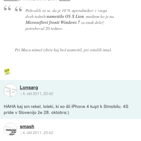
Pohvalili so se, da je 10 % uporabnikov v vsega
dveh tednih
namestilo OS X Lion
, medtem ko je na
Microsoftovi fronti Windows 7
za enak delež
potreboval 20 tednov.
Pri Macu nimaš izbire kaj boš namestil, pri ostalih imaš.
Lonsarg
::
4. okt 2011, 20:42
HAHA kaj sm rekel, loleki, ki so šli iPhone 4 kupt k SImobilu. 4S
pride v Slovenijo že 28. oktobra:)
smash
::
4. okt 2011, 20:42