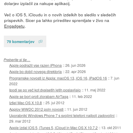
dolarjev izplačil za nakupe aplikacij.
Več o iOS 5, iCloudu in o novih izdelkih bo sledilo v sledečih
prispevkih. Sicer pa lahko prireditev spremljate v živo na
Engadgetu
.
79 komentarjev
Preberite si še…
Apple podražil vse razen iPhona
::
26. jun 2026
Apple bo dobil novega direktorja
::
22. apr 2026
Programske novosti iz Appla: macOS 13, iOS 16, iPadOS 16
::
7. jun
2022
Ipodi se po več kot dvajsetih letih poslavljajo
::
11. maj 2022
Apple se bori proti zlorabam AirTaga
::
11. feb 2022
Izšel Mac OS X 10.8
::
25. jul 2012
Applov WWDC 2012 poln novosti
::
11. jun 2012
Uporabniki Windows Phone 7 s svojimi telefoni najbolj zadovoljni
::
29. mar 2012
Apple izdal iOS 5, iTunes 5, iCloud in Mac OS X 10.7.2
::
13. okt 2011