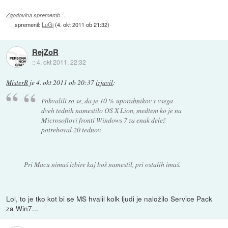
Zgodovina sprememb…
spremenil:
LuGi
(
4. okt 2011 ob 21:32
)
RejZoR
::
4. okt 2011, 22:32
MisterR
je
4. okt 2011 ob 20:37
izjavil
:
Pohvalili so se, da je 10 % uporabnikov v vsega
dveh tednih namestilo OS X Lion, medtem ko je na
Microsoftovi fronti Windows 7 za enak delež
potreboval 20 tednov.
Pri Macu nimaš izbire kaj boš namestil, pri ostalih imaš.
Lol, to je tko kot bi se MS hvalil kolk ljudi je naložilo Service Pack
za Win7...