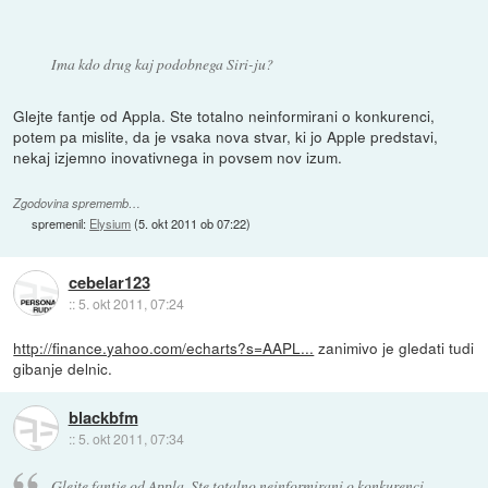
Ima kdo drug kaj podobnega Siri-ju?
Glejte fantje od Appla. Ste totalno neinformirani o konkurenci,
potem pa mislite, da je vsaka nova stvar, ki jo Apple predstavi,
nekaj izjemno inovativnega in povsem nov izum.
Zgodovina sprememb…
spremenil:
Elysium
(
5. okt 2011 ob 07:22
)
cebelar123
::
5. okt 2011, 07:24
http://finance.yahoo.com/echarts?s=AAPL...
zanimivo je gledati tudi
gibanje delnic.
blackbfm
::
5. okt 2011, 07:34
Glejte fantje od Appla. Ste totalno neinformirani o konkurenci,