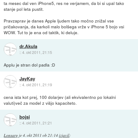
ta mesec dal ven iPhone5, res ne verjamem, da bi si upal tako
stanje pol leta pustit.
Pravzaprav je danes Apple ljudem tako močno znižal vse
pričakovanja, da karkoli malo bolšega vrže v iPhone 5 bojo vsi
WOW. Tut to je ena od taktik, ki deluje.
dr.Akula
::
4. okt 2011, 21:15
Applu je stran dol padla :D
JayKay
::
4. okt 2011, 21:19
cena ista kot prej, 100 dolarjev (ali ekvivalentno po lokalni
valuti)več za model z višjo kapaciteto.
bojsi
::
4. okt 2011, 21:21
Lonsarg
je
4. okt 2011 ob 21:14
izjavil
: