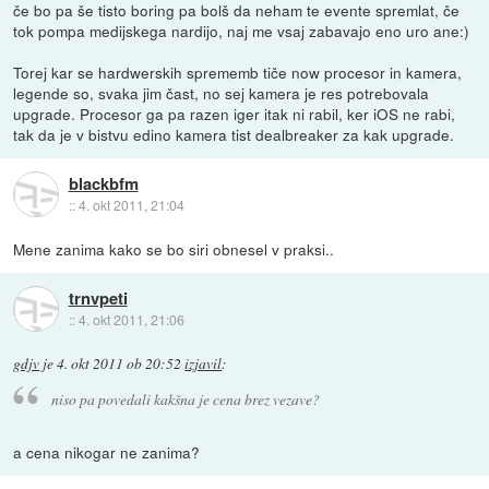
če bo pa še tisto boring pa bolš da neham te evente spremlat, če
tok pompa medijskega nardijo, naj me vsaj zabavajo eno uro ane:)
Torej kar se hardwerskih sprememb tiče now procesor in kamera,
legende so, svaka jim čast, no sej kamera je res potrebovala
upgrade. Procesor ga pa razen iger itak ni rabil, ker iOS ne rabi,
tak da je v bistvu edino kamera tist dealbreaker za kak upgrade.
blackbfm
::
4. okt 2011, 21:04
Mene zanima kako se bo siri obnesel v praksi..
trnvpeti
::
4. okt 2011, 21:06
gdjv
je
4. okt 2011 ob 20:52
izjavil
:
niso pa povedali kakšna je cena brez vezave?
a cena nikogar ne zanima?