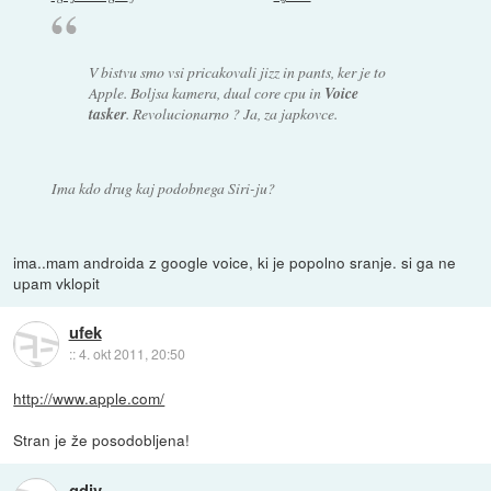
V bistvu smo vsi pricakovali jizz in pants, ker je to
Apple. Boljsa kamera, dual core cpu in
Voice
tasker
. Revolucionarno ? Ja, za japkovce.
Ima kdo drug kaj podobnega Siri-ju?
ima..mam androida z google voice, ki je popolno sranje. si ga ne
upam vklopit
ufek
::
4. okt 2011, 20:50
http://www.apple.com/
Stran je že posodobljena!
gdjv