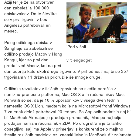
Aziji ter je že na otvoritveni
dan zabeležila 100.000
obiskovalcev. Do te številke
so v prvi trgovini v Los
Angelesu potrebovali en
mesec.
Poleg odličnega obiska v
iPad v šoli
Šanghaju so zabeležili še
odlično prodajo Macov v Hong
Kongu, kjer so prvi dan
vir:
engadget
prodali več Macov, kot na prvi
dan odprtja katerekoli druge trgovine. V prihodnosti naj bi se 357
trgovinam v 11 državah pridružile še mnoge druge.
Odličnim rezultatov v fizičnih trgovinah so sledila poročila z
namizno-prenosne platforme, Mac OS X-a in računalnikov Mac.
Pohvalili so se, da je 10 % uporabnikov v vsega dveh tednih
namestilo OS X Lion, medtem ko je na Microsoftovi fronti Windows
7 za enak delež potreboval 20 tednov. Po Applovih podatkih naj bi
bil MacBook Air najbolje prodajan prenosnik, iMac pa najbolje
prodajan namizni računalnik v ZDA. Po drugi strani je to lahko
dosegljivo, saj ima Apple v primerjavi s konkurenti zelo majhno
število različnih modelov, oz. znamki iMac in MacBook Air zajameta