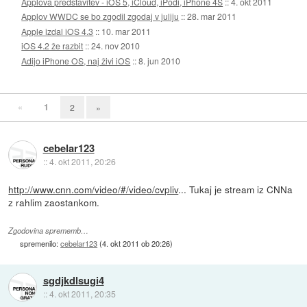
Applova predstavitev - iOS 5, iCloud, iPodi, iPhone 4S
::
4. okt 2011
Applov WWDC se bo zgodil zgodaj v juliju
::
28. mar 2011
Apple izdal iOS 4.3
::
10. mar 2011
iOS 4.2 že razbit
::
24. nov 2010
Adijo iPhone OS, naj živi iOS
::
8. jun 2010
«
1
2
»
cebelar123
::
4. okt 2011, 20:26
http://www.cnn.com/video/#/video/cvpliv
... Tukaj je stream iz CNNa
z rahlim zaostankom.
Zgodovina sprememb…
spremenilo:
cebelar123
(
4. okt 2011 ob 20:26
)
sgdjkdlsugi4
::
4. okt 2011, 20:35