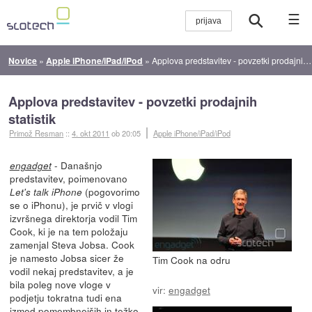
☰
Novice
»
Apple iPhone/iPad/iPod
»
Applova predstavitev - povzetki prodajnih statistik
Applova predstavitev - povzetki prodajnih
statistik
Primož Resman
::
4. okt 2011
ob 20:05
Apple iPhone/iPad/iPod
- Današnjo
engadget
predstavitev, poimenovano
(pogovorimo
Let's talk iPhone
se o iPhonu), je prvič v vlogi
izvršnega direktorja vodil Tim
Cook, ki je na tem položaju
zamenjal Steva Jobsa. Cook
je namesto Jobsa sicer že
Tim Cook na odru
vodil nekaj predstavitev, a je
bila poleg nove vloge v
vir:
engadget
podjetju tokratna tudi ena
izmed pomembnejših in težko