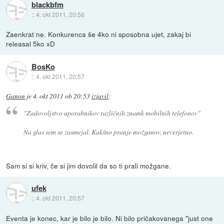
blackbfm
::
4. okt 2011, 20:56
Zaenkrat ne. Konkurenca še 4ko ni sposobna ujet, zakaj bi
releasal 5ko xD
BosKo
::
4. okt 2011, 20:57
Ganon
je
4. okt 2011 ob 20:53
izjavil
:
"Zadovoljstvo uporabnikov različnih znamk mobilnih telefonov"
Na glas sem se zasmejal. Kakšno pranje možganov, neverjetno.
Sam si si kriv, če si jim dovolil da so ti prali možgane.
ufek
::
4. okt 2011, 20:57
Eventa je konec, kar je bilo je bilo. Ni bilo pričakovanega "just one