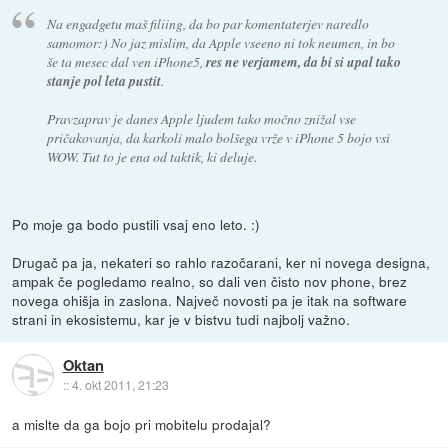
Na engadgetu maš filiing, da bo par komentaterjev naredlo
samomor:) No jaz mislim, da Apple vseeno ni tok neumen, in bo
še ta mesec dal ven iPhone5,
res ne verjamem, da bi si upal tako
stanje pol leta pustit
.
Pravzaprav je danes Apple ljudem tako močno znižal vse
pričakovanja, da karkoli malo bolšega vrže v iPhone 5 bojo vsi
WOW. Tut to je ena od taktik, ki deluje.
Po moje ga bodo pustili vsaj eno leto. :)
Drugač pa ja, nekateri so rahlo razočarani, ker ni novega designa,
ampak če pogledamo realno, so dali ven čisto nov phone, brez
novega ohišja in zaslona. Največ novosti pa je itak na software
strani in ekosistemu, kar je v bistvu tudi najbolj važno.
Oktan
::
4. okt 2011, 21:23
a mislte da ga bojo pri mobitelu prodajal?