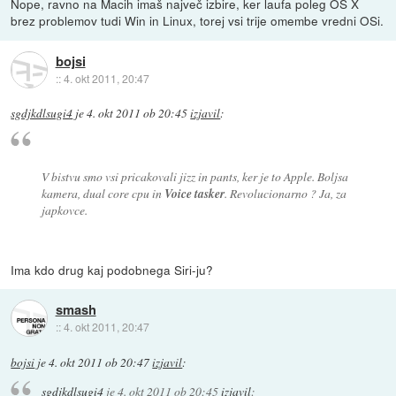
Nope, ravno na Macih imaš največ izbire, ker laufa poleg OS X
brez problemov tudi Win in Linux, torej vsi trije omembe vredni OSi.
bojsi
::
4. okt 2011, 20:47
sgdjkdlsugi4
je
4. okt 2011 ob 20:45
izjavil
:
V bistvu smo vsi pricakovali jizz in pants, ker je to Apple. Boljsa
kamera, dual core cpu in
Voice tasker
. Revolucionarno ? Ja, za
japkovce.
Ima kdo drug kaj podobnega Siri-ju?
smash
::
4. okt 2011, 20:47
bojsi
je
4. okt 2011 ob 20:47
izjavil
:
sgdjkdlsugi4
je
4. okt 2011 ob 20:45
izjavil
: