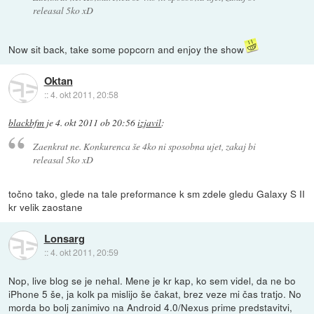
releasal 5ko xD
Now sit back, take some popcorn and enjoy the show
Oktan
::
4. okt 2011, 20:58
blackbfm
je
4. okt 2011 ob 20:56
izjavil
:
Zaenkrat ne. Konkurenca še 4ko ni sposobna ujet, zakaj bi
releasal 5ko xD
točno tako, glede na tale preformance k sm zdele gledu Galaxy S II
kr velik zaostane
Lonsarg
::
4. okt 2011, 20:59
Nop, live blog se je nehal. Mene je kr kap, ko sem videl, da ne bo
iPhone 5 še, ja kolk pa mislijo še čakat, brez veze mi čas tratjo. No
morda bo bolj zanimivo na Android 4.0/Nexus prime predstavitvi,