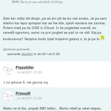
WOW. Tut to je ena od taktik, ki deluje.
Zato ker vidijo isti dizajn, pa se jim zdi da bo vse enako. Je pa sam
telefon kar lepo spimpan kar se hw tiče, sploh kamera me zanima.
Potem imaš pa še iOS5 in iCloud. In če pogledaš overall, so
naredili ogromno, samo na prvi pogled se pač to ne vidi. Kaj pa
konkurenca? Verjetno bodo izdal trojedrni galaxy s, to je pa to
Zgodovina sprememb…
spremenilo:
blackbfm
(
4. okt 2011 ob 21:23
)
Piggykiller
::
4. okt 2011, 21:23
:( no iphone 5, me gonna cry.
PrimozR
::
4. okt 2011, 21:24
Slabo ne bi blo, ampak IMO težko... Bomo videli je rekel slepec.