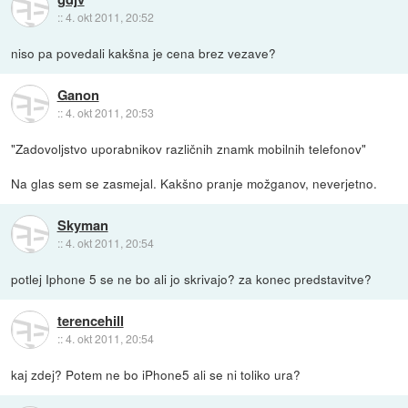
::
4. okt 2011, 20:52
niso pa povedali kakšna je cena brez vezave?
Ganon
::
4. okt 2011, 20:53
"Zadovoljstvo uporabnikov različnih znamk mobilnih telefonov"
Na glas sem se zasmejal. Kakšno pranje možganov, neverjetno.
Skyman
::
4. okt 2011, 20:54
potlej Iphone 5 se ne bo ali jo skrivajo? za konec predstavitve?
terencehill
::
4. okt 2011, 20:54
kaj zdej? Potem ne bo iPhone5 ali se ni toliko ura?