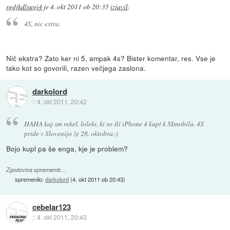
sgdjkdlsugi4
je
4. okt 2011 ob 20:35
izjavil
:
4S, nic extra.
Nič ekstra? Zato ker ni 5, ampak 4s? Bister komentar, res. Vse je
tako kot so govorili, razen večjega zaslona.
darkolord
::
4. okt 2011, 20:42
HAHA kaj sm rekel, loleki, ki so šli iPhone 4 kupt k SImobilu. 4S
pride v Slovenijo že 28. oktobra:)
Bojo kupl pa še enga, kje je problem?
Zgodovina sprememb…
spremenilo:
darkolord
(
4. okt 2011 ob 20:43
)
cebelar123
::
4. okt 2011, 20:43