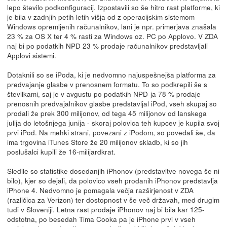
lepo število podkonfiguracij. Izpostavili so še hitro rast platforme, ki
je bila v zadnjih petih letih višja od z operacijskim sistemom
Windows opremljenih računalnikov, lani je npr. primerjava znašala
23 % za OS X ter 4 % rasti za Windows oz. PC po Applovo. V ZDA
naj bi po podatkih NPD 23 % prodaje računalnikov predstavljali
Applovi sistemi.
Dotaknili so se iPoda, ki je nedvomno najuspešnejša platforma za
predvajanje glasbe v prenosnem formatu. To so podkrepili še s
številkami, saj je v avgustu po podatkih NPD-ja 78 % prodaje
prenosnih predvajalnikov glasbe predstavljal iPod, vseh skupaj so
prodali že prek 300 milijonov, od tega 45 milijonov od lanskega
julija do letošnjega junija - skoraj polovica teh kupcev je kupila svoj
prvi iPod. Na mehki strani, povezani z iPodom, so povedali še, da
ima trgovina iTunes Store že 20 milijonov skladb, ki so jih
poslušalci kupili že 16-milijardkrat.
Sledile so statistike dosedanjih iPhonov (predstavitve novega še ni
bilo), kjer so dejali, da polovico vseh prodanih iPhonov predstavlja
iPhone 4. Nedvomno je pomagala večja razširjenost v ZDA
(različica za Verizon) ter dostopnost v še več državah, med drugim
tudi v Sloveniji. Letna rast prodaje iPhonov naj bi bila kar 125-
odstotna, po besedah Tima Cooka pa je iPhone prvi v vseh