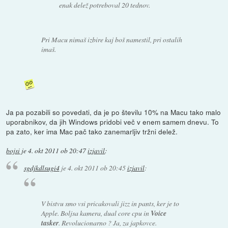
enak delež potreboval 20 tednov.
Pri Macu nimaš izbire kaj boš namestil, pri ostalih
imaš.
Ja pa pozabili so povedati, da je po številu 10% na Macu tako malo
uporabnikov, da jih Windows pridobi več v enem samem dnevu. To
pa zato, ker ima Mac pač tako zanemarljiv tržni delež.
bojsi
je
4. okt 2011 ob 20:47
izjavil
:
sgdjkdlsugi4
je
4. okt 2011 ob 20:45
izjavil
:
V bistvu smo vsi pricakovali jizz in pants, ker je to
Apple. Boljsa kamera, dual core cpu in
Voice
tasker
. Revolucionarno ? Ja, za japkovce.