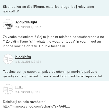
Sicer pa kar se tiče iPhona, mate live drugo, bolj relevnatno
novico!! :P
sgdjkdlsugi4
::
4. okt 2011, 21:27
Za vsako malenkost ? Sej to je point telefona na touchscreen a ne
? Ze vidim iFage "siri, whats the weather today" in yeah, i got an
iphone look na obrazu. Double facepalm.
blackbfm
::
4. okt 2011, 21:31
Touchscreen je super, ampak v določenih primerih je pač zelo
nerodno z njim rokovat..in siri bi znal to pomankljivost lepo zafilat.
LuGi
::
4. okt 2011, 21:32
Delničarji so zelo razočarani
http://finance.yahoo.com/echarts?s=AAPL...