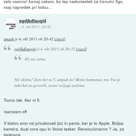
zelo vsecno! komaj cakam, bo lep nadomestek za trenutni 3gs,
vsaj napredek pri foticu...
sgdjkdlsugi4
::
4. okt 2011, 20:45
smash
je
4. okt 2011 ob 20:42
izjavil
:
sgdjkdlsugi4
je
4. okt 2011 ob 20:35
izjavil
:
4S, nic extra.
Nič ekstra? Zato ker ni 5, ampak 4s? Bister komentar, res. Vse je
tako kot so govorili, razen večjega zaslona.
Tocno tak. Ker ni 5.
/sarcasm off
V bistvu smo vsi pricakovali jizz in pants, ker je to Apple. Boljsa
kamera, dual core cpu in Voice tasker. Revolucionarno ? Ja, za
japkovce.