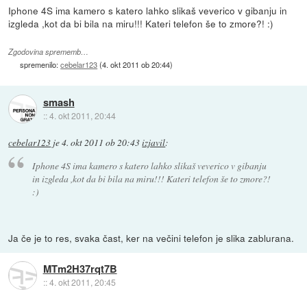
Iphone 4S ima kamero s katero lahko slikaš veverico v gibanju in
izgleda ,kot da bi bila na miru!!! Kateri telefon še to zmore?! :)
Zgodovina sprememb…
spremenilo:
cebelar123
(
4. okt 2011 ob 20:44
)
smash
::
4. okt 2011, 20:44
cebelar123
je
4. okt 2011 ob 20:43
izjavil
:
Iphone 4S ima kamero s katero lahko slikaš veverico v gibanju
in izgleda ,kot da bi bila na miru!!! Kateri telefon še to zmore?!
:)
Ja če je to res, svaka čast, ker na večini telefon je slika zablurana.
MTm2H37rqt7B
::
4. okt 2011, 20:45