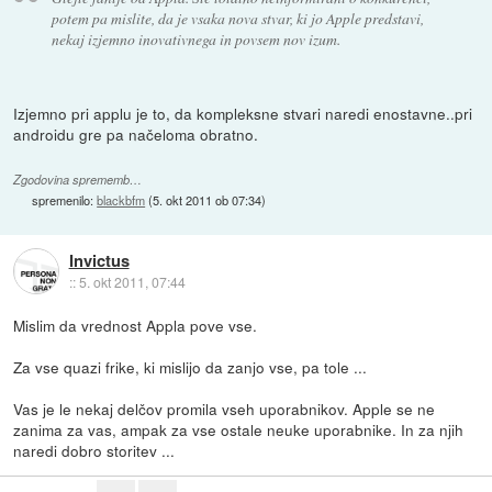
potem pa mislite, da je vsaka nova stvar, ki jo Apple predstavi,
nekaj izjemno inovativnega in povsem nov izum.
Izjemno pri applu je to, da kompleksne stvari naredi enostavne..pri
androidu gre pa načeloma obratno.
Zgodovina sprememb…
spremenilo:
blackbfm
(
5. okt 2011 ob 07:34
)
Invictus
::
5. okt 2011, 07:44
Mislim da vrednost Appla pove vse.
Za vse quazi frike, ki mislijo da zanjo vse, pa tole ...
Vas je le nekaj delčov promila vseh uporabnikov. Apple se ne
zanima za vas, ampak za vse ostale neuke uporabnike. In za njih
naredi dobro storitev ...