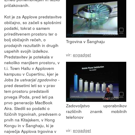
pričakovanih.
Kot je za Applove predstavitve
običajno, so začeli s splošnimi
podatki, tokrat o samem
prireditvenem prostoru ter o
bolj običajnih rečeh, o
Trgovina v Šanghaju
prodajnih rezultatih in drugih
uspehih svojih izdelkov.
vir:
engadget
Predstavitev je potekala v
nekoliko manjšem prostoru, v
t.i. Town Hallu v Applovem
kampusu v Cupertinu, kjer je
Jobs že
-
ustvarjal zgodovino
pred desetimi leti so v prav
tem prostoru predstavili
prvega iPoda, pred leti pa
prvo generacijo MacBook
Zadovoljstvo uporabnikov
Aira. Sledili so podatki o
različnih znamk mobilnih
fizičnih trgovinah, predvsem o
telefonov
prvih na Kitajskem, v Hong
Kongu in v Šanghaju, ki je
vir:
engadget
največja Applova trgovina v