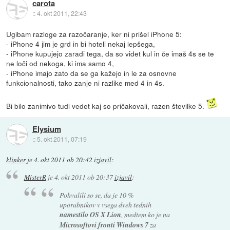
carota
::
4. okt 2011, 22:43
Ugibam razloge za razočaranje, ker ni prišel iPhone 5:
- iPhone 4 jim je grd in bi hoteli nekaj lepšega,
- iPhone kupujejo zaradi tega, da so videt kul in če imaš 4s se te
ne loči od nekoga, ki ima samo 4,
- iPhone imajo zato da se ga kažejo in le za osnovne
funkcionalnosti, tako zanje ni razlike med 4 in 4s.
Bi bilo zanimivo tudi vedet kaj so pričakovali, razen številke 5.
Elysium
::
5. okt 2011, 07:19
klinker
je
4. okt 2011 ob 20:42
izjavil
:
MisterR
je
4. okt 2011 ob 20:37
izjavil
:
Pohvalili so se, da je 10 %
uporabnikov v vsega dveh tednih
namestilo OS X Lion
, medtem ko je na
Microsoftovi fronti Windows 7
za