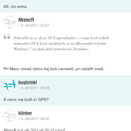
4S, nic extra.
MisterR
::
4. okt 2011, 20:37
Pohvalili so se, da je 10 % uporabnikov v vsega dveh tednih
namestilo OS X Lion, medtem ko je na Microsoftovi fronti
Windows 7 za enak delež potreboval 20 tednov.
Pri Macu nimaš izbire kaj boš namestil, pri ostalih imaš.
kuglvinkl
::
4. okt 2011, 20:38
A nano ma bulit-in GPS?
klinker
::
4. okt 2011, 20:42
MisterR
je
4. okt 2011 ob 20:37
izjavil
: