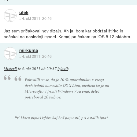
ufek
::
4. okt 2011, 20:46
Jaz sem pričakoval nov dizajn. Ah ja, bom kar obdržal štirko in
počakal na naslednji model. Komaj pa čakam na iOS 5 12.oktobra.
mirkuma
::
4. okt 2011, 20:46
MisterR
je
4. okt 2011 ob 20:37
izjavil
:
Pohvalili so se, da je 10 % uporabnikov v vsega
dveh tednih namestilo OS X Lion, medtem ko je na
Microsoftovi fronti Windows 7 za enak delež
potreboval 20 tednov.
Pri Macu nimaš izbire kaj boš namestil, pri ostalih imaš.