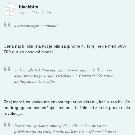
blackbfm
::
4. okt 2011, 21:23
a cena nikogar ne zanima?
Cena naj bi bila ista kot je bila za iphone 4. Torej nekje med 600-
700 eur za osnovni model.
Zadeva zgleda kul na papirju, samo me zanima kolko nas bi
dejansko se pogovarjalo s telefonom ? V javnosti ? Ze voice
dialing mi bla komedija.
Zdaj moraš za vsako malenkost tapkat po ekranu, kar je res bv. Če
ne drugega za med vožnjo z avtom itd.. Tale siri zna bit prava mala
revolucija.
Pravzaprav je danes Apple ljudem tako močno znižal vse
pričakovanja, da karkoli malo bolšega vrže v iPhone 5 bojo vsi