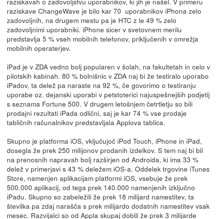
raziskavah o zadovoljstvu uporabnikov, ki jih je našel. V primeru
raziskave ChangeWave je bilo kar 70 uporabnikov iPhona zelo
zadovoljnih, na drugem mestu pa je HTC z le 49 % zelo
zadovoljnimi uporabniki. iPhone sicer v svetovnem merilu
predstavlja 5 % vseh mobilnih telefonov, priključenih v omrežja
mobilnih operaterjev.
iPad je v ZDA vedno bolj popularen v šolah, na fakultetah in celo v
pilotskih kabinah. 80 % bolnišnic v ZDA naj bi že testiralo uporabo
iPadov, ta delež pa naraste na 92 %, če govorimo o testiranju
uporabe oz. dejanski uporabi v petstoterici najuspešnejših podjetij
s seznama Fortune 500. V drugem letošnjem četrtletju so bili
prodajni rezultati iPada odlični, saj je kar 74 % vse prodaje
tabličnih računalnikov predstavljala Applova tablica.
Skupno je platforma iOS, vključujoč iPod Touch, iPhone in iPad,
dosegla že prek 250 milijonov prodanih izdelkov. S tem naj bi bil
na prenosnih napravah bolj razširjen od Androida, ki ima 33 %
delež v primerjavi s 43 % deležem iOS-a. Oddelek trgovine iTunes
Store, namenjen aplikacijam platformi iOS, vsebuje že prek
500.000 aplikacij, od tega prek 140.000 namenjenih izključno
iPadu. Skupno so zabeležili že prek 18 milijard namestitev, ta
številka pa zdaj narašča s prek milijardo dodatnih namestitev vsak
mesec. Razvijalci so od Appla skupaj dobili že prek 3 milijarde