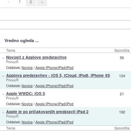
«
1
2
»
Vredno ogleda ...
Tema
Sporočila
»
Novosti z Applove predstavitve
56
PrimozR
Oddelek:
Novice
/
Apple iPhone/iPad/iPod
»
Applova predstavitev - iOS 5, iCloud, iPodi, iPhone 4S
124
PrimozR
Oddelek:
Novice
/
Apple iPhone/iPad/iPod
»
Apple WWDC: iOS 5
21
PrimozR
Oddelek:
Novice
/
Apple iPhone/iPad/iPod
»
Apple je po pričakovanjih predstavil iPad 2
192
PrimozR
Oddelek:
Novice
/
Apple iPhone/iPad/iPod
Tema
Sporočila