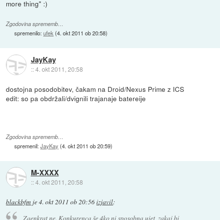
more thing" :)
Zgodovina sprememb…
spremenilo:
ufek
(
4. okt 2011 ob 20:58
)
JayKay
::
4. okt 2011, 20:58
dostojna posodobitev, čakam na Droid/Nexus Prime z ICS
edit: so pa obdržali/dvignili trajanaje batereije
Zgodovina sprememb…
spremenil:
JayKay
(
4. okt 2011 ob 20:59
)
M-XXXX
::
4. okt 2011, 20:58
blackbfm
je
4. okt 2011 ob 20:56
izjavil
:
Zaenkrat ne. Konkurenca še 4ko ni sposobna ujet, zakaj bi