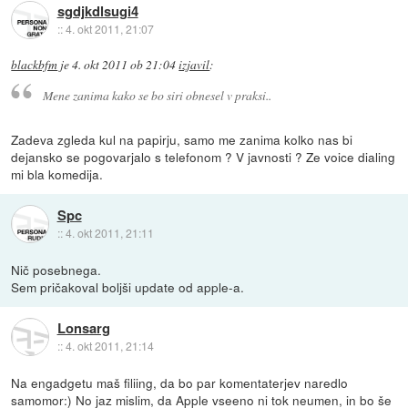
sgdjkdlsugi4
::
4. okt 2011, 21:07
blackbfm
je
4. okt 2011 ob 21:04
izjavil
:
Mene zanima kako se bo siri obnesel v praksi..
Zadeva zgleda kul na papirju, samo me zanima kolko nas bi
dejansko se pogovarjalo s telefonom ? V javnosti ? Ze voice dialing
mi bla komedija.
Spc
::
4. okt 2011, 21:11
Nič posebnega.
Sem pričakoval boljši update od apple-a.
Lonsarg
::
4. okt 2011, 21:14
Na engadgetu maš filiing, da bo par komentaterjev naredlo
samomor:) No jaz mislim, da Apple vseeno ni tok neumen, in bo še