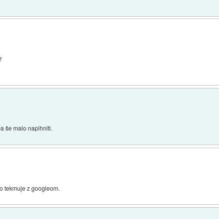
?
a še malo napihniti.
ko tekmuje z googleom.