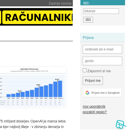
Išči:
Zadnje novice
Prijava
Zapomni si me
nov uporabnik
pozabili geslo?
 75 milijard dolarjev. OpenAI je marca letos
 kjer najbolj šteje - v zbiranju denarja in