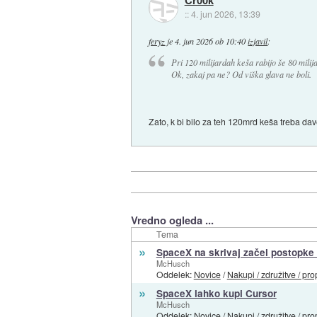
Cr00k
::
4. jun 2026, 13:39
feryz
je
4. jun 2026 ob 10:40
izjavil
:
Pri 120 milijardah keša rabijo še 80 milij
Ok, zakaj pa ne? Od viška glava ne boli.
Zato, k bi bilo za teh 120mrd keša treba dave
Vredno ogleda ...
Tema
»
SpaceX na skrivaj začel postopke
McHusch
Oddelek:
Novice
/
Nakupi / združitve / pro
»
SpaceX lahko kupi Cursor
McHusch
Oddelek:
Novice
/
Nakupi / združitve / pro