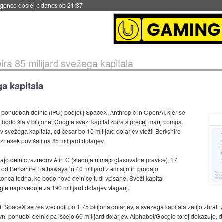
igence doslej
::
danes ob 21:37
ira 85 milijard svežega kapitala
ga kapitala
 ponudbah delnic (IPO) podjetij SpaceX, Anthropic in OpenAI, kjer se
ki bodo šla v bilijone, Google sveži kapital zbira s precej manj pompa.
ev svežega kapitala, od česar bo 10 milijard dolarjev vložil Berkshire
esek povišali na 85 milijard dolarjev.
dajo delnic razredov A in C (slednje nimajo glasovalne pravice), 17
ard od Berkshire Hathawaya in 40 milijard z emisijo in
prodajo
onca tedna, ko bodo nove delnice tudi vpisane. Sveži kapital
gle napoveduje za 190 milijard dolarjev vlaganj.
i. SpaceX se res vrednoti po 1,75 bilijona dolarjev, a svežega kapitala želijo zbrati
vni ponudbi delnic pa iščejo 60 milijard dolarjev. Alphabet/Google torej dokazuje, da