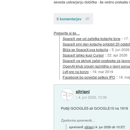
seveda ustvarjanju dobička - še vedno prekaša 
5 komentarjev
Preberite si še…
SpaceX vse od začetka kotacije tone
::
17. 
SpaceX prvi dan kotacije pridobil 20 odstot
Bliža se SpaceX-ova kotacija
::
5. jun 2026
SpaceX lahko kupi Cursor
::
22. apr 2026
SpaceX na skrivaj začel postopke za javn
OpenAI kljub izgubi razmišlja o javni ponu
Lyft gre na borzo
::
19. mar 2019
Facebook bo povečal petkov IPO
::
16. ma
sitriani
::
4. jun 2026, 10:36
Pošlji GOOGLE5 ali GOOGLE10 na 1919
Zgodovina sprememb…
spremenil:
sitriani
(
4. jun 2026 ob 10:37
)