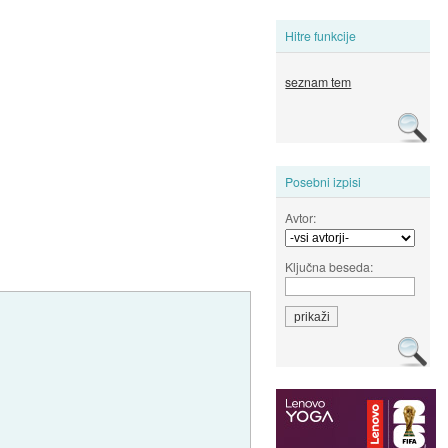
Hitre funkcije
seznam tem
Posebni izpisi
Avtor:
Ključna beseda: