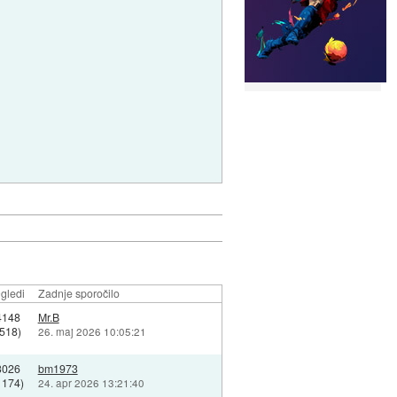
gledi
Zadnje sporočilo
4148
Mr.B
(518)
26. maj 2026 10:05:21
3026
bm1973
1174)
24. apr 2026 13:21:40