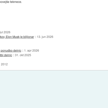
novejše tekmece.
jul 2026
kov, Elon Musk je bilijonar
::
13. jun 2026
o ponudbo delnic
::
1. apr 2026
dbi delnic
::
31. okt 2025
j 2012