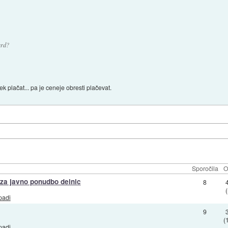
ard?
k plačat... pa je ceneje obresti plačevat.
Sporočila
O
 za javno ponudbo delnic
8
padi
9
(
padi