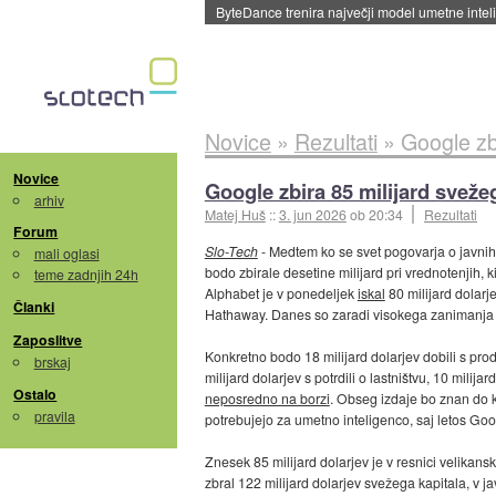
ByteDance trenira največji model umetne intel
Novice
»
Rezultati
»
Google zb
Novice
Google zbira 85 milijard sveže
arhiv
Matej Huš
::
3. jun 2026
ob 20:34
Rezultati
Forum
Slo-Tech
- Medtem ko se svet pogovarja o javnih
mali oglasi
bodo zbirale desetine milijard pri vrednotenjih, 
teme zadnjih 24h
Alphabet je v ponedeljek
iskal
80 milijard dolarj
Članki
Hathaway. Danes so zaradi visokega zanimanja zn
Zaposlitve
Konkretno bodo 18 milijard dolarjev dobili s pro
brskaj
milijard dolarjev s potrdili o lastništvu, 10 milij
Ostalo
neposredno na borzi
. Obseg izdaje bo znan do k
pravila
potrebujejo za umetno inteligenco, saj letos Goo
Znesek 85 milijard dolarjev je v resnici velikansk
zbral 122 milijard dolarjev svežega kapitala, v ja