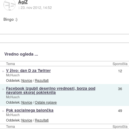
AgiZ
::
23. nov 2012, 14:52
Bingo :)
Vredno ogleda ...
Tema
Sporočila
»
V živo: dan D za Twitter
12
McHusch
Oddelek:
Novice
/
Rezultati
»
Facebook izgubil desetino vrednosti, borza pod
36
navalom skoraj pokleknila
McHusch
Oddelek:
Novice
/
Ostale najave
»
Pok socialnega balončka
49
McHusch
Oddelek:
Novice
/
Rezultati
Tema
Sporočila