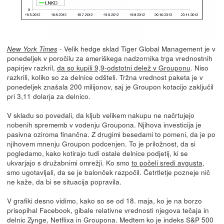
- Velik hedge sklad Tiger Global Management je v
New York Times
ponedeljek v poročilu za ameriškega nadzornika trga vrednostnih
papirjev razkril,
da so kupili 9,9-odstotni delež v Grouponu
. Niso
razkrili, koliko so za delnice odšteli. Tržna vrednost paketa je v
ponedeljek znašala 200 milijonov, saj je Groupon kotacijo zaključil
pri 3,11 dolarja za delnico.
V skladu so povedali, da kljub velikem nakupu ne načrtujejo
nobenih sprememb v vodenju Groupona. Njihova investicija je
pasivna oziroma finančna. Z drugimi besedami to pomeni, da je po
njihovem mnenju Groupon podcenjen. To je priložnost, da si
pogledamo, kako kotirajo tudi ostale delnice podjetij, ki se
ukvarjajo s družabnimi omrežji. Ko smo
to počeli sredi avgusta
,
smo ugotavljali, da se je balonček razpočil. Četrtletje pozneje nič
ne kaže, da bi se situacija popravila.
V grafiki desno vidimo, kako so se od 18. maja, ko je na borzo
prisopihal Facebook, gibale relativne vrednosti njegova tečaja in
delnic Zynge, Netflixa in Groupona. Medtem ko je indeks S&P 500