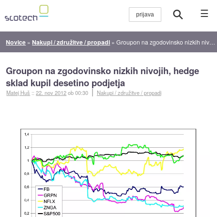
☰
Novice
»
Nakupi / združitve / propadi
»
Groupon na zgodovinsko nizkih nivojih, hedge sklad kupil desetino podjetja
Groupon na zgodovinsko nizkih nivojih, hedge
sklad kupil desetino podjetja
Matej Huš
::
22. nov 2012
ob 00:30
Nakupi / združitve / propadi