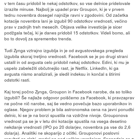
v tem času pridobil le nekaj odstotkov, so vse delnice pridelovale
izrazite minuse. Najbolj je upadel prav Groupon, ki je v prvem
tednu novembra dosegel najnižje ravni v zgodovini. Od začetka
kotacije novembra lani je izgubil 90 odstotkov vrednosti, večino
prav v zadnjih treh mesecih. Objava velike investicije je sicer
podžgala tečaj, ki je danes pridobil 15 odstotkov. Videli bomo, ali
bo to dovolj za spremembo trenda.
Tudi Zynga vztrajno izgublja in je od avgustovskega pregleda
izgubila skoraj tretjino vrednosti. Facebook se je po drugi strani
ustalil in od avgusta celo pridobil nekaj odstotkov. Edini, ki mu je
uspelo zabeležiti občutnejšo rast, je Netflix. LinkedIn, ki ga
avgusta nismo analizirali, je sledil indeksu in končal s štirimi
odstotki rasti.
Kaj torej počno Zynga, Groupon in Facebook narobe, da so toliko
izgubili? Še najlaže odgovor poiščemo za Facebook, ki pravzaprav
ne počne nič narobe, saj še vedno povečuje bazo uporabnikov in
oglase. Njegov problem je bila astronomska cena na javni ponudbi
delnic, ki se je na borzi spustila na vzdržne nivoje. Grouponova
vrednost pa se je v letu dni kotacije spustila na vsega desetino
nekdanje vrednosti (IPO po 20 dolarjev, novembra pa vse do 2,6
dolarja). Analitiki ne skoparijo z očitki. Grouponovi poslovni
rezultati so slabi, model pa pod velikim vprašajem. Spopadajo se z