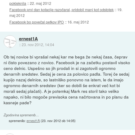
pokleknila
::
22. maj 2012
Facebook prvi dan kotacije razočaral, pridobil manj kot odstotek
::
19.
maj 2012
Facebook bo povečal petkov IPO
::
16. maj 2012
ernest1A
::
23. nov 2012, 14:04
Ob tej novice bi vprašal nekaj kar me bega že nekaj časa, čeprav
ni čisto povezano z novico. Facebook je na začetku postavil visoko
ceno delnic. Uspešno so jih prodali in si zagotovili ogromno
denarnih sredstev. Sedaj je cena za polovico padla. Torej če sedaj
kupijo nazaj delnice, so lastniško ponovno na istem, le da imajo
ogromno denarnih sredstev (ker so dobili še enkrat več kot bi
morali sedaj plačati). A je potemkaj Mark res storil tako veliko
napako, ni bilo mogoče previsoka cena načrtovana in po planu da
kasneje pade?
Zgodovina sprememb…
spremenilo:
ernest1A
(
23. nov 2012 ob 14:05
)