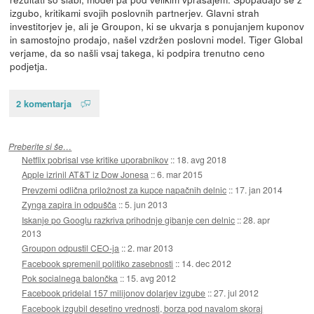
izgubo, kritikami svojih poslovnih partnerjev. Glavni strah
investitorjev je, ali je Groupon, ki se ukvarja s ponujanjem kuponov
in samostojno prodajo, našel vzdržen poslovni model. Tiger Global
verjame, da so našli vsaj takega, ki podpira trenutno ceno
podjetja.
2 komentarja
Preberite si še…
Netflix pobrisal vse kritike uporabnikov
::
18. avg 2018
Apple izrinil AT&T iz Dow Jonesa
::
6. mar 2015
Prevzemi odlična priložnost za kupce napačnih delnic
::
17. jan 2014
Zynga zapira in odpušča
::
5. jun 2013
Iskanje po Googlu razkriva prihodnje gibanje cen delnic
::
28. apr
2013
Groupon odpustil CEO-ja
::
2. mar 2013
Facebook spremenil politiko zasebnosti
::
14. dec 2012
Pok socialnega balončka
::
15. avg 2012
Facebook pridelal 157 milijonov dolarjev izgube
::
27. jul 2012
Facebook izgubil desetino vrednosti, borza pod navalom skoraj