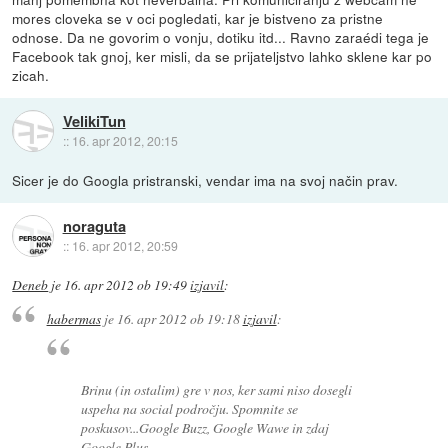
mores cloveka se v oci pogledati, kar je bistveno za pristne
odnose. Da ne govorim o vonju, dotiku itd... Ravno zaraédi tega je
Facebook tak gnoj, ker misli, da se prijateljstvo lahko sklene kar po
zicah.
VelikiTun
::
16. apr 2012, 20:15
Sicer je do Googla pristranski, vendar ima na svoj način prav.
noraguta
::
16. apr 2012, 20:59
Deneb
je
16. apr 2012 ob 19:49
izjavil
:
habermas
je
16. apr 2012 ob 19:18
izjavil
:
Brinu (in ostalim) gre v nos, ker sami niso dosegli
uspeha na social področju. Spomnite se
poskusov...Google Buzz, Google Wawe in zdaj
Google Plus.