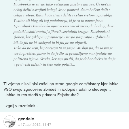
Facebooku so ravno tako večinoma zasebne narave. Če hočem
nekaj deliti s svojimi kolegi, še ne pomeni, da to hočem delit s
celim svetom. Kdor hoče stvari deliti s celim svetom, uporablja
Twitter ali blog ali kaj podobnega, ki je za to namenjeno.
Uporabniki Facebooka upravičeno pričakujejo, da bodo njihovi
podatki ostali znotraj njihovih socialnih krogov. Facebook ni
zloben, ker zaklepa informacije - ravno nasprotno - zloben bi
bil, če jih ne bi zaklepal in bi jih javno objavil.
Tako da ne vem, kaj Sergeyu tu ni jasno. Mislim pa, da so mu je
vse to prekleto jasno in da je šlo za premišljeno manipulativno
politično izjavo. Škoda, ker sem mislil, da je dober dečko in da je
v prvi vrsti inženir in šele nato politik...
Ti vrjetno nikoli nisi zašel na stran google.com/history kjer lahko
VSO svojo zgodovino zbrišeš in izklopiš nadalno sledenje...
..lahko to res storiš v primeru Fejstbruha?
..zgolj v razmislek..
gendale
::
17. apr 2012, 11:47