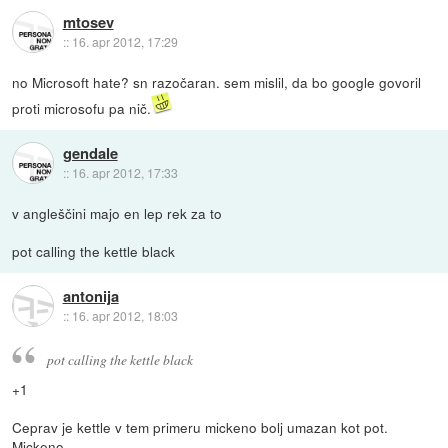
mtosev
::
16. apr 2012, 17:29
no Microsoft hate? sn razočaran. sem mislil, da bo google govoril
proti microsofu pa nič.
gendale
::
16. apr 2012, 17:33
v angleščini majo en lep rek za to
pot calling the kettle black
antonija
::
16. apr 2012, 18:03
pot calling the kettle black
+1
Ceprav je kettle v tem primeru mickeno bolj umazan kot pot.
Mickeno.