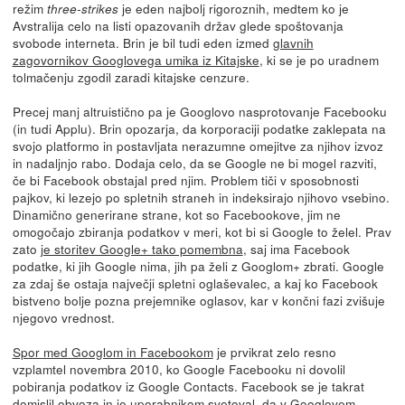
režim
je eden najbolj rigoroznih, medtem ko je
three-strikes
Avstralija celo na listi opazovanih držav glede spoštovanja
svobode interneta. Brin je bil tudi eden izmed
glavnih
zagovornikov Googlovega umika iz Kitajske
, ki se je po uradnem
tolmačenju zgodil zaradi kitajske cenzure.
Precej manj altruistično pa je Googlovo nasprotovanje Facebooku
(in tudi Applu). Brin opozarja, da korporaciji podatke zaklepata na
svojo platformo in postavljata nerazumne omejitve za njihov izvoz
in nadaljnjo rabo. Dodaja celo, da se Google ne bi mogel razviti,
če bi Facebook obstajal pred njim. Problem tiči v sposobnosti
pajkov, ki lezejo po spletnih straneh in indeksirajo njihovo vsebino.
Dinamično generirane strane, kot so Facebookove, jim ne
omogočajo zbiranja podatkov v meri, kot bi si Google to želel. Prav
zato
je storitev Google+ tako pomembna
, saj ima Facebook
podatke, ki jih Google nima, jih pa želi z Googlom+ zbrati. Google
za zdaj še ostaja največji spletni oglaševalec, a kaj ko Facebook
bistveno bolje pozna prejemnike oglasov, kar v končni fazi zvišuje
njegovo vrednost.
Spor med Googlom in Facebookom
je prvikrat zelo resno
vzplamtel novembra 2010, ko Google Facebooku ni dovolil
pobiranja podatkov iz Google Contacts. Facebook se je takrat
domislil obvoza in je uporabnikom svetoval, da v Googlovem