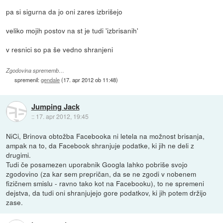
pa si sigurna da jo oni zares izbrišejo
veliko mojih postov na st je tudi 'izbrisanih'
v resnici so pa še vedno shranjeni
Zgodovina sprememb…
spremenil:
gendale
(
17. apr 2012 ob 11:48
)
Jumping Jack
::
17. apr 2012, 19:45
NiCi, Brinova obtožba Facebooka ni letela na možnost brisanja,
ampak na to, da Facebook shranjuje podatke, ki jih ne deli z
drugimi.
Tudi če posamezen uporabnik Googla lahko pobriše svojo
zgodovino (za kar sem prepričan, da se ne zgodi v nobenem
fizičnem smislu - ravno tako kot na Facebooku), to ne spremeni
dejstva, da tudi oni shranjujejo gore podatkov, ki jih potem držijo
zase.