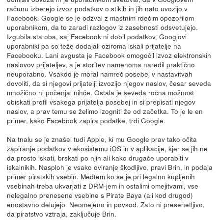
računu izberejo izvoz podatkov o stikih in jih nato uvozijo v
Facebook. Google se je odzval z mastnim rdečim opozorilom
uporabnikom, da to zaradi razlogov iz zasebnosti odsvetujejo.
Izgubila sta oba, saj Facebook ni dobil podatkov, Googlovi
uporabniki pa so teže dodajali oziroma iskali prijatelje na
Facebooku. Lani avgusta je Facebook omogočil izvoz elektronskih
naslovov prijateljev, a je storitev namenoma naredil praktično
neuporabno. Vsakdo je moral namreč posebej v nastavitvah
dovoliti, da si njegovi prijatelji izvozijo njegov naslov, česar seveda
množično ni počenjal nihče. Ostala je seveda ročna možnost
obiskati profil vsakega prijatelja posebej in si prepisati njegov
naslov, a prav temu se želimo izogniti že od začetka. To je le en
primer, kako Facebook zapira podatke, trdi Google.
Na tnalu se je znašel tudi Apple, ki mu Google prav tako očita
zapiranje podatkov v ekosistemu iOS in v aplikacije, kjer se jih ne
da prosto iskati, brskati po njih ali kako drugače uporabiti v
iskalnikih. Nasploh je vsako oviranje škodljivo, pravi Brin, in podaja
primer piratskih vsebin. Medtem ko se je pri legalno kupljenih
vsebinah treba ukvarjati z DRM-jem in ostalimi omejitvami, vse
nelegalno prenesene vsebine s Pirate Baya (ali kod drugod)
enostavno delujejo. Neomejeno in povsod. Zato ni presenetljivo,
da piratstvo vztraja, zaključuje Brin.