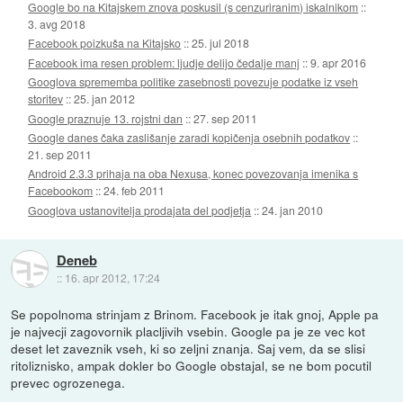
Google bo na Kitajskem znova poskusil (s cenzuriranim) iskalnikom
::
3. avg 2018
Facebook poizkuša na Kitajsko
::
25. jul 2018
Facebook ima resen problem: ljudje delijo čedalje manj
::
9. apr 2016
Googlova sprememba politike zasebnosti povezuje podatke iz vseh
storitev
::
25. jan 2012
Google praznuje 13. rojstni dan
::
27. sep 2011
Google danes čaka zaslišanje zaradi kopičenja osebnih podatkov
::
21. sep 2011
Android 2.3.3 prihaja na oba Nexusa, konec povezovanja imenika s
Facebookom
::
24. feb 2011
Googlova ustanovitelja prodajata del podjetja
::
24. jan 2010
Deneb
::
16. apr 2012, 17:24
Se popolnoma strinjam z Brinom. Facebook je itak gnoj, Apple pa
je najvecji zagovornik placljivih vsebin. Google pa je ze vec kot
deset let zaveznik vseh, ki so zeljni znanja. Saj vem, da se slisi
ritoliznisko, ampak dokler bo Google obstajal, se ne bom pocutil
prevec ogrozenega.