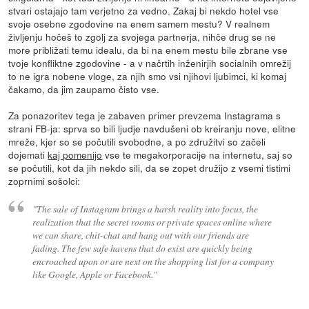
stvari ostajajo tam verjetno za vedno. Zakaj bi nekdo hotel vse
svoje osebne zgodovine na enem samem mestu? V realnem
življenju hočeš to zgolj za svojega partnerja, nihče drug se ne
more približati temu idealu, da bi na enem mestu bile zbrane vse
tvoje konfliktne zgodovine - a v načrtih inženirjih socialnih omrežij
to ne igra nobene vloge, za njih smo vsi njihovi ljubimci, ki komaj
čakamo, da jim zaupamo čisto vse.
Za ponazoritev tega je zabaven primer prevzema Instagrama s
strani FB-ja: sprva so bili ljudje navdušeni ob kreiranju nove, elitne
mreže, kjer so se počutili svobodne, a po združitvi so začeli
dojemati
kaj pomenijo
vse te megakorporacije na internetu, saj so
se počutili, kot da jih nekdo sili, da se zopet družijo z vsemi tistimi
zoprnimi sošolci:
"The sale of Instagram brings a harsh reality into focus, the
realization that the secret rooms or private spaces online where
we can share, chit-chat and hang out with our friends are
fading. The few safe havens that do exist are quickly being
encroached upon or are next on the shopping list for a company
like Google, Apple or Facebook."