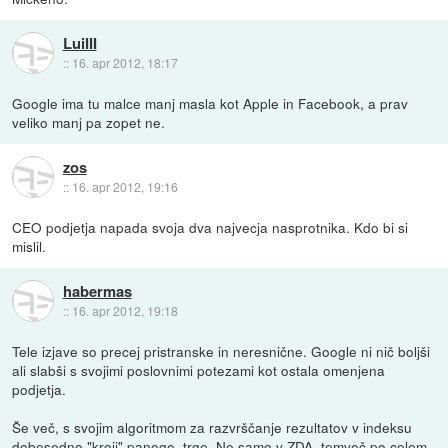
LuiIII
::
16. apr 2012, 18:17
Google ima tu malce manj masla kot Apple in Facebook, a prav
veliko manj pa zopet ne.
zos
::
16. apr 2012, 19:16
CEO podjetja napada svoja dva najvecja nasprotnika. Kdo bi si
mislil.
habermas
::
16. apr 2012, 19:18
Tele izjave so precej pristranske in neresnične. Google ni nič boljši
ali slabši s svojimi poslovnimi potezami kot ostala omenjena
podjetja.
Še več, s svojim algoritmom za razvrščanje rezultatov v indeksu
dobesedno "kroji" panoge, trge. Ne samo v ZDA, temveč po celem