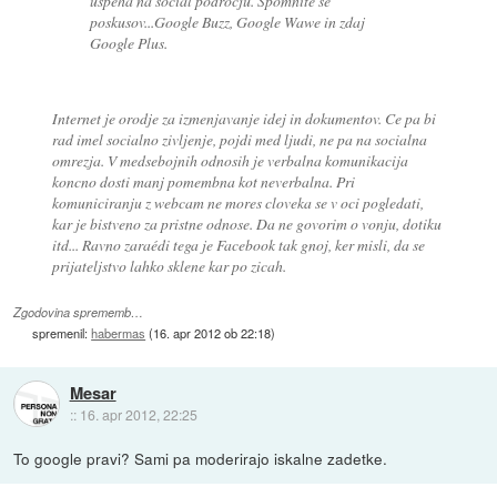
uspeha na social področju. Spomnite se
poskusov...Google Buzz, Google Wawe in zdaj
Google Plus.
Internet je orodje za izmenjavanje idej in dokumentov. Ce pa bi
rad imel socialno zivljenje, pojdi med ljudi, ne pa na socialna
omrezja. V medsebojnih odnosih je verbalna komunikacija
koncno dosti manj pomembna kot neverbalna. Pri
komuniciranju z webcam ne mores cloveka se v oci pogledati,
kar je bistveno za pristne odnose. Da ne govorim o vonju, dotiku
itd... Ravno zaraédi tega je Facebook tak gnoj, ker misli, da se
prijateljstvo lahko sklene kar po zicah.
Zgodovina sprememb…
spremenil:
habermas
(
16. apr 2012 ob 22:18
)
Mesar
::
16. apr 2012, 22:25
To google pravi? Sami pa moderirajo iskalne zadetke.