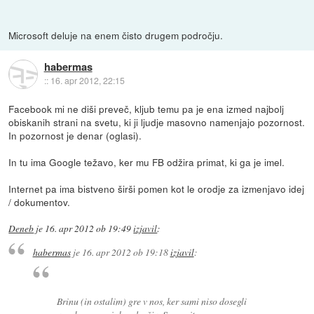
Microsoft deluje na enem čisto drugem področju.
habermas
::
16. apr 2012, 22:15
Facebook mi ne diši preveč, kljub temu pa je ena izmed najbolj
obiskanih strani na svetu, ki ji ljudje masovno namenjajo pozornost.
In pozornost je denar (oglasi).
In tu ima Google težavo, ker mu FB odžira primat, ki ga je imel.
Internet pa ima bistveno širši pomen kot le orodje za izmenjavo idej
/ dokumentov.
Deneb
je
16. apr 2012 ob 19:49
izjavil
:
habermas
je
16. apr 2012 ob 19:18
izjavil
:
Brinu (in ostalim) gre v nos, ker sami niso dosegli