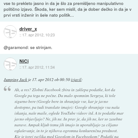
vse to prekleto jasno in da je šlo za premišljeno manipulativno
politično izjavo. Škoda, ker sem mislil, da je dober dečko in da je v
prvi vrsti inženir in šele nato politik...
driver_x
::
17. apr 2012, 10:23
@garamond: se strinjam.
NiCi
::
17. apr 2012, 11:34
Jumping Jack
je
17. apr 2012 ob 00:50
izjavil
:
Ah, a res? Zlobni Facebook zbira in zaklepa podatke, kot da
Google pa tega ne počne. Da malo spomnim Sergeya, ki tole
sigurno bere (Google bere in shranjuje vse, kar je javno
dostopno, pa tudi translate imajo): Google shranjuje vsa naša
iskanja, naše maile, oglede YouTube videov itd. A te podatke mar
javno objavljajo? Ne, jih ne. In prav je, da jih ne, ker so zasebne
narave. Ampak kljub temu jih imajo in uporabljajo za ciljano
oglaševanje, in to je njihova ogromna konkurenčna prednost.
Kje je torej razlika med Googlom in Facebookom? Podatki na