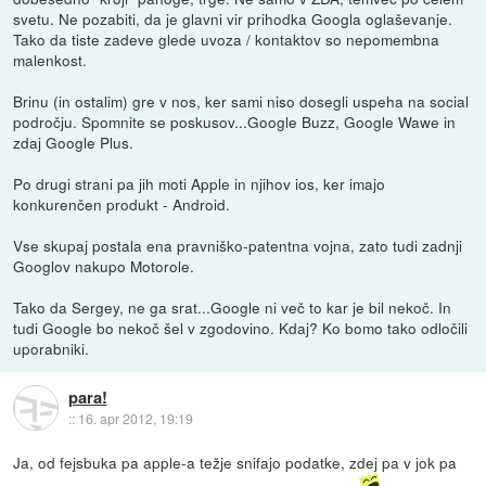
svetu. Ne pozabiti, da je glavni vir prihodka Googla oglaševanje.
Tako da tiste zadeve glede uvoza / kontaktov so nepomembna
malenkost.
Brinu (in ostalim) gre v nos, ker sami niso dosegli uspeha na social
področju. Spomnite se poskusov...Google Buzz, Google Wawe in
zdaj Google Plus.
Po drugi strani pa jih moti Apple in njihov ios, ker imajo
konkurenčen produkt - Android.
Vse skupaj postala ena pravniško-patentna vojna, zato tudi zadnji
Googlov nakupo Motorole.
Tako da Sergey, ne ga srat...Google ni več to kar je bil nekoč. In
tudi Google bo nekoč šel v zgodovino. Kdaj? Ko bomo tako odločili
uporabniki.
para!
::
16. apr 2012, 19:19
Ja, od fejsbuka pa apple-a težje snifajo podatke, zdej pa v jok pa