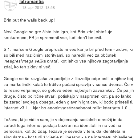
Iatromantis
::
18. apr 2012, 18:58
Brin put the walls back up!
Novi Google se gre čisto isto igro, kot Brin zdaj obtožuje
konkurenco, FB je spremenil vse, tudi don't be evil.
S 1. marcem Google preprosto ni več kar je bil pred tem - zidovi, ki
so bili med različnimi storitvami, so naredili več za občutek
'
', kot lahko vsa njihova zagotavljanja
neagresivnega velika brata
zdaj, ko teh zidov ni več.
Google se še razglaša za podjetje z filozofijo odprtosti, a njihov boj
za marketinški kolač te trditve počasi spravlja v sence dvoma. Če v
to resno verjamejo, so gotovo eden najboljših zaveznikov. Če pa jih
druge, čisto politične stvari, potiskajo v nasproten kot, pa so lahko
že zaradi svojega obsega, eden glavnih igralcev, ki bodo prinesli ti.
internet v3.1... kjer bo anonimnost/zasebnost relikt interneta 1.0...
Težava, ki jo vidim sam, je v dojemanju socialnih omrežij in da
zaradi tega internet postaja baziran na identiteti in ne več na
personah, kot do zdaj. Težava je seveda v tem, da identiteta ni
singularna - kot tudi življenje ni linearno - a na internetu objavljene