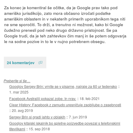
Za konec je komentiral še očitke, da je Google prav tako pod
ameriško jurisdikcijo, zato mora občasno izročati podatke
ameriškim oblastem in v nekaterih primerih uporabnikom tega niti
ne sme sporočiti. To drži, a trenutno ni možnost, kako bi Google
čudežno prenesli pod neko drugo državno pristojnost. Se pa
Google trudi, da je teh zahtevkov čim manj in še potem odgovarja
le na sodne pozive in to le v nujno potrebnem obsegu.
24 komentarjev
Preberite si še…
Googlov Sergey Brin: vrnite se v pisarne, najraje za 60 ur tedensko
::
1. mar 2025
Facebook Avstraliji pokazal zobe. In nrav.
::
18. feb 2021
Clear History: Facebook z zamudo uresničuje zaobljube o zasebnosti
::
20. avg 2019
Sergey Brin si gradi jahto v oblakih
::
7. jun 2019
Googlov kitajski iskalnik bo spletne poizvedbe povezal s telefonskimi
številkami
::
15. sep 2018