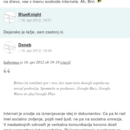
na drevo, vse v imenu svobode interneta. Ah, Brin
BlueKnight
::
16. apr 2012, 19:31
Dejansko je lažje, sam zastonj ni.
Deneb
::
16. apr 2012, 19:49
habermas
je
16. apr 2012 ob 19:18
izjavil
:
Brinu (in ostalim) gre v nos, ker sami niso dosegli uspeha na
social področju. Spomnite se poskusov...Google Buzz, Google
Wawe in zdaj Google Plus.
Internet je orodje za izmenjavanje idej in dokumentov. Ce pa bi rad
imel socialno zivljenje, pojdi med ljudi, ne pa na socialna omrezja.
V medsebojnih odnosih je verbalna komunikacija koncno dosti
manj pomembna kot neverbalna. Pri komuniciranju z webcam ne