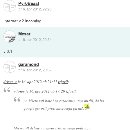
Pyr0Beast
::
16. apr 2012, 22:28
Internet v.2 incoming
Mesar
::
16. apr 2012, 22:34
v 3.1
garamond
::
16. apr 2012, 23:57
driver_x
je
16. apr 2012 ob 21:11
izjavil
:
mtosev
je
16. apr 2012 ob 17:29
izjavil
:
no Microsoft hate? sn razočaran. sem mislil, da bo
google govoril proti microsofu pa nič.
Microsoft deluje na enem čisto drugem področju.