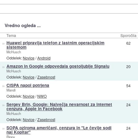
Vredno ogleda ...
Tema
Sporočila
»
Huawei pripravlja telefon z lastnim operacijskim
62
sistemom
McHusch
Oddelek:
Novice
/
Android
»
Amazon in Google odpovedala gostoljublje Signalu
20
McHusch
Oddelek:
Novice
/
Zasebnost
»
CISPA napol potrjena
54
Mandi
Oddelek:
Novice
/
NWO
»
Sergey Brin, Google: Največja nevarnost za internet
24
cenzura, Apple in Facebook
McHusch
Oddelek:
Novice
/
Zasebnost
»
SOPA oziroma američani, cenzura in "Le čevlje sodi
24
naj Kopitar"
Rippy