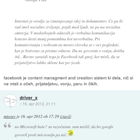
Internet je orodje za izmenjavanje idej in dokumentov. Ce pa bi
rad imel socialno zivljenje, pojdi med ljudi, ne pa na socialna
omrezja. V medsebojnih odnosih je verbalna komunikacija
koncno dosti manj pomembna kot neverbalna. Pri
komuniciranju z webcam ne mores cloveka se v oci pogledati,
kar je bistveno za pristne odnose. Da ne govorim o vonju, dotiku
itd... Ravno zaraédi tega je Facebook tak gnoj, ker misli, da se
prijateljstvo lahko sklene kar po zicah.
facebook je content managment and creation sistem ki dela, nič si
ne misli o očeh, prijateljstvu, vonju, peru in čikih.
driver_x
::
16. apr 2012, 21:11
mtosev
je
16. apr 2012 ob 17:29
izjavil
:
no Microsoft hate? sn razočaran. sem mislil, da bo google
govoril proti microsofu pa nič.