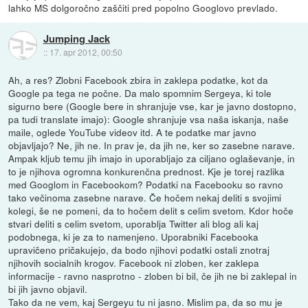
lahko MS dolgoročno zaščiti pred popolno Googlovo prevlado.
Jumping Jack
::
17. apr 2012, 00:50
Ah, a res? Zlobni Facebook zbira in zaklepa podatke, kot da
Google pa tega ne počne. Da malo spomnim Sergeya, ki tole
sigurno bere (Google bere in shranjuje vse, kar je javno dostopno,
pa tudi translate imajo): Google shranjuje vsa naša iskanja, naše
maile, oglede YouTube videov itd. A te podatke mar javno
objavljajo? Ne, jih ne. In prav je, da jih ne, ker so zasebne narave.
Ampak kljub temu jih imajo in uporabljajo za ciljano oglaševanje, in
to je njihova ogromna konkurenčna prednost. Kje je torej razlika
med Googlom in Facebookom? Podatki na Facebooku so ravno
tako večinoma zasebne narave. Če hočem nekaj deliti s svojimi
kolegi, še ne pomeni, da to hočem delit s celim svetom. Kdor hoče
stvari deliti s celim svetom, uporablja Twitter ali blog ali kaj
podobnega, ki je za to namenjeno. Uporabniki Facebooka
upravičeno pričakujejo, da bodo njihovi podatki ostali znotraj
njihovih socialnih krogov. Facebook ni zloben, ker zaklepa
informacije - ravno nasprotno - zloben bi bil, če jih ne bi zaklepal in
bi jih javno objavil.
Tako da ne vem, kaj Sergeyu tu ni jasno. Mislim pa, da so mu je