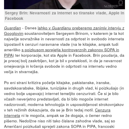
Sergey Brin: Nevarnosti za internet so tiranske vlade, Apple in
Facebook
- Danes
lahko v
preberemo zanimiv intervju z
Guardian
Guardianu
Googlovim
soustanoviteljem Sergeyem Brinom, v katerem je ta kot
največje sovražnike in nevarnosti za odprtost in svobodo interneta
izpostavil k cenzuri naravnane vlade (na le kitajske, ampak tudi
ameriško
s poizkusom sprejetja kontroverznih zakonov SOPA in
PIPA
) ter korporacije, kot sta Apple in Facebook. Brin poudarja, da
je precej bolj zaskrbljen, kot je bil v preteklosti, in da je nevarnost
omejevanja in krčenja svobode in odprtosti na internetu vedno
večja in stvarnejša.
Po eni strani kritizira početje kitajske, pakistanske, iranske,
savdskoarabske, libijske, tunizijske in drugih vlad, ki poizkušajo (in
vedno bolje uspevajo) internet temeljito cenzurirati. Če si je bilo
včasih neverjetno predstavljati, da bi bilo mogoče internet
nadzorovati, moderna tehnologija in usposobljenost strokovnjakov
v teh režimih dokazujeta, da se je Brin tedaj motil.
Cenzura
interneta
ni le mogoča, ampak se že dogaja, o čemer redno
pišemo. Nedolžne niso niti tako čislane zahodne vlade, saj so
Američani poizkušali sprejeti zakona SOPA in PIPA, francoski