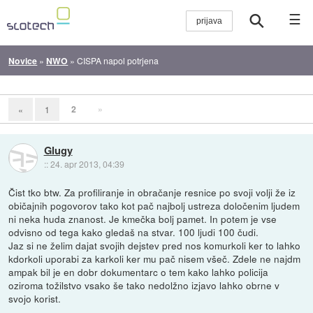
☰
Novice
»
NWO
»
CISPA napol potrjena
2
»
«
1
Glugy
::
24. apr 2013, 04:39
Čist tko btw. Za profiliranje in obračanje resnice po svoji volji že iz
običajnih pogovorov tako kot pač najbolj ustreza določenim ljudem
ni neka huda znanost. Je kmečka bolj pamet. In potem je vse
odvisno od tega kako gledaš na stvar. 100 ljudi 100 čudi.
Jaz si ne želim dajat svojih dejstev pred nos komurkoli ker to lahko
kdorkoli uporabi za karkoli ker mu pač nisem všeč. Zdele ne najdm
ampak bil je en dobr dokumentarc o tem kako lahko policija
oziroma tožilstvo vsako še tako nedolžno izjavo lahko obrne v
svojo korist.