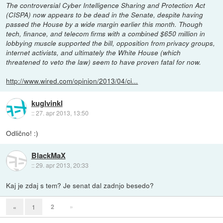
The controversial Cyber Intelligence Sharing and Protection Act
(CISPA) now appears to be dead in the Senate, despite having
passed the House by a wide margin earlier this month. Though
tech, finance, and telecom firms with a combined $650 million in
lobbying muscle supported the bill, opposition from privacy groups,
internet activists, and ultimately the White House (which
threatened to veto the law) seem to have proven fatal for now.
http://www.wired.com/opinion/2013/04/ci...
kuglvinkl
::
27. apr 2013, 13:50
Odlično! :)
BlackMaX
::
29. apr 2013, 20:33
Kaj je zdaj s tem? Je senat dal zadnjo besedo?
2
»
«
1