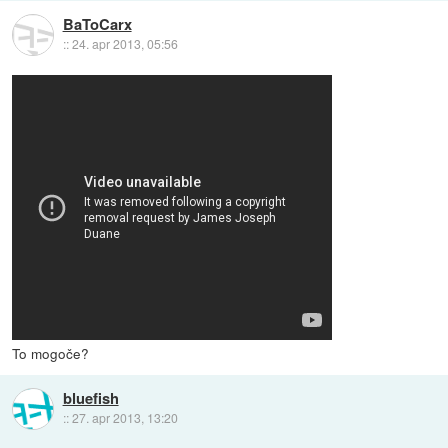
BaToCarx
::
24. apr 2013, 05:56
To mogoče?
bluefish
::
27. apr 2013, 13:20