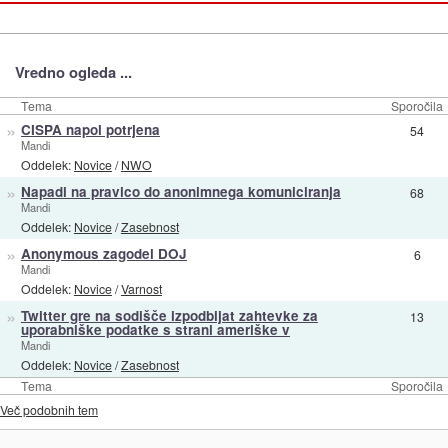
Vredno ogleda ...
Tema
Sporočila
»
CISPA napol potrjena
54
Mandi
Oddelek:
Novice
/
NWO
»
Napadi na pravico do anonimnega komuniciranja
68
Mandi
Oddelek:
Novice
/
Zasebnost
»
Anonymous zagodel DOJ
6
Mandi
Oddelek:
Novice
/
Varnost
»
Twitter gre na sodišče izpodbijat zahtevke za
13
uporabniške podatke s strani ameriške v
Mandi
Oddelek:
Novice
/
Zasebnost
Tema
Sporočila
Več podobnih tem