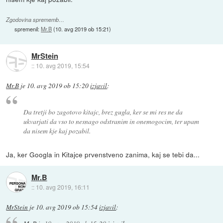
Zgodovina sprememb…
spremenil:
Mr.B
(
10. avg 2019 ob 15:21
)
MrStein
::
10. avg 2019, 15:54
Mr.B
je
10. avg 2019 ob 15:20
izjavil
:
Da tretji bo zagotovo kitajc, brez gugla, ker se mi res ne da
ukvarjati da vso to nesnago odstranim in onemogocim, ter upam
da nisem kje kaj pozabil.
Ja, ker Googla in Kitajce prvenstveno zanima, kaj se tebi da...
Mr.B
::
10. avg 2019, 16:11
MrStein
je
10. avg 2019 ob 15:54
izjavil
: