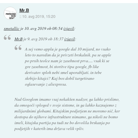
Mr.B
::
10. avg 2019, 15:20
xmetallic
je
10. avg 2019 ob 08:54
izjavil
:
Mr.B
je
9. avg 2019 ob 18:37
izjavil
:
A sej vemo applu je google dal 10 mijard, no vsako
leto to naredim da je privzeti brskalnik. pa se apple
po prsih teolce nam je zasebnost prva..... vsak ki se
gre zasebnost, bi storitve tipa google, fb like
derivatov sploh nebi smel uporabljati. in tebe
skrbijo kitajci? Kaj bos dobil targetirano
oglasevanje z aliexpresa.
Nad Googlom imamo vsaj nekakšen nadzor, ga lahko prislimo,
da omogoči vploged v svoje sisteme, in ga lahko kaznujemo z
milijardnimi globami. Kitajskim podjetjem ne moremo nič, ker
dostopa do njihove infrastrukture nimamo, ga nikoli ne bomo
imeli, kitajska partija pa tudi ne bo dovolila brskanja po
podjetjih v katerih ima država velik vpliv.