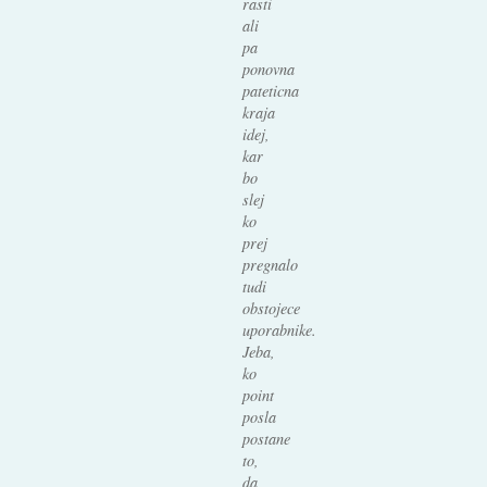
rasti
ali
pa
ponovna
pateticna
kraja
idej,
kar
bo
slej
ko
prej
pregnalo
tudi
obstojece
uporabnike.
Jeba,
ko
point
posla
postane
to,
da