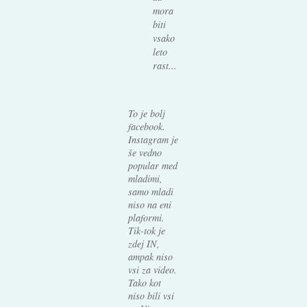
mora
biti
vsako
leto
rast...
To je bolj
facebook.
Instagram je
še vedno
popular med
mladimi,
samo mladi
niso na eni
plaformi.
Tik-tok je
zdej IN,
ampak niso
vsi za video.
Tako kot
niso bili vsi