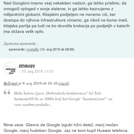
Nad Googlom imamo vsaj nekakšen nadzor, ga lahko prislimo, da
omogoči vploged v svoje sisteme, in ga lahko kaznujemo z
milijardnimi globami. Kitajskim podjetjem ne moremo nič, ker
dostopa do njihove infrastrukture nimamo, ga nikoli ne bomo imeli,
kitajska partija pa tudi ne bo dovolila brskanja po podjetjih v katerih
ima država velik vpliv.
Zgodovina sprememb…
spremenilo:
xmetallic
(
10. avg 2019 ob 08:56
)
zmaugy
::
10. avg 2019, 11:01
Bellzmet
je
9. avg 2019 ob 16:10
izjavil
:
Hehe katere izjave. Dobrodosla konkurenca? lol Tale
harmonyOS bo se 1000x bolj kot Google "harmoniziral" vse
vase zasebne podatke...
Nima veze. Glavno da Google izgubi tržni delež, manj močen
Google, manj hudoben Google. Jaz ne bom kupil Huawei telefona.