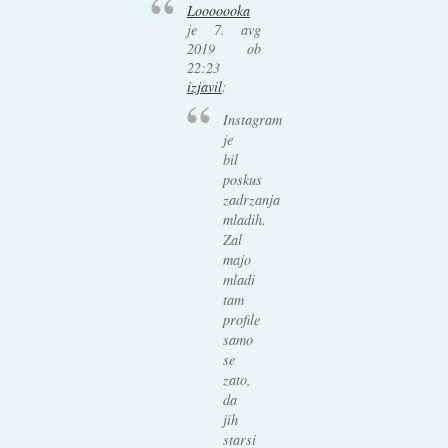
Looooooka
je
7. avg
2019 ob
22:23
izjavil
:
Instagram
je
bil
poskus
zadrzanja
mladih.
Zal
majo
mladi
tam
profile
samo
se
zato,
da
jih
starsi