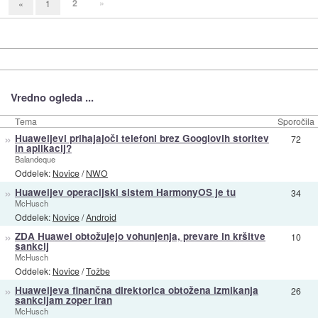
2
»
«
1
Vredno ogleda ...
Tema
Sporočila
»
Huaweijevi prihajajoči telefoni brez Googlovih storitev
72
in aplikacij?
Balandeque
Oddelek:
Novice
/
NWO
»
Huaweijev operacijski sistem HarmonyOS je tu
34
McHusch
Oddelek:
Novice
/
Android
»
ZDA Huawei obtožujejo vohunjenja, prevare in kršitve
10
sankcij
McHusch
Oddelek:
Novice
/
Tožbe
»
Huaweijeva finančna direktorica obtožena izmikanja
26
sankcijam zoper Iran
McHusch