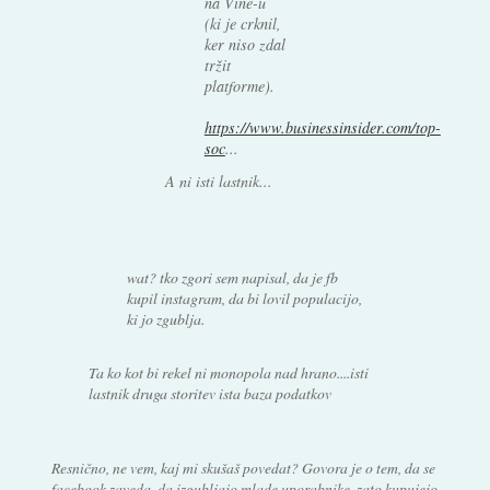
na Vine-u
(ki je crknil,
ker niso zdal
tržit
platforme).
https://www.businessinsider.com/top-
soc
...
A ni isti lastnik...
wat? tko zgori sem napisal, da je fb
kupil instagram, da bi lovil populacijo,
ki jo zgublja.
Ta ko kot bi rekel ni monopola nad hrano....isti
lastnik druga storitev ista baza podatkov
Resnično, ne vem, kaj mi skušaš povedat? Govora je o tem, da se
facebook zaveda, da izgubljajo mlade uporabnike, zato kupujejo