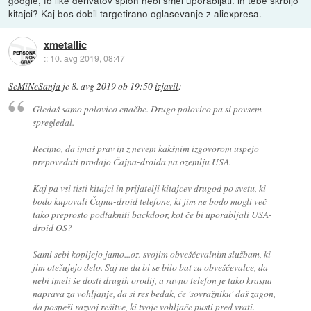
kitajci? Kaj bos dobil targetirano oglasevanje z aliexpresa.
xmetallic
::
10. avg 2019, 08:47
SeMiNeSanja
je
8. avg 2019 ob 19:50
izjavil
:
Gledaš samo polovico enačbe. Drugo polovico pa si povsem
spregledal.
Recimo, da imaš prav in z nevem kakšnim izgovorom uspejo
prepovedati prodajo Čajna-droida na ozemlju USA.
Kaj pa vsi tisti kitajci in prijatelji kitajcev drugod po svetu, ki
bodo kupovali Čajna-droid telefone, ki jim ne bodo mogli več
tako preprosto podtakniti backdoor, kot če bi uporabljali USA-
droid OS?
Sami sebi kopljejo jamo...oz. svojim obveščevalnim službam, ki
jim otežujejo delo. Saj ne da bi se bilo bat za obveščevalce, da
nebi imeli še dosti drugih orodij, a ravno telefon je tako krasna
naprava za vohljanje, da si res bedak, če 'sovražniku' daš zagon,
da pospeši razvoj rešitve, ki tvoje vohljače pusti pred vrati.