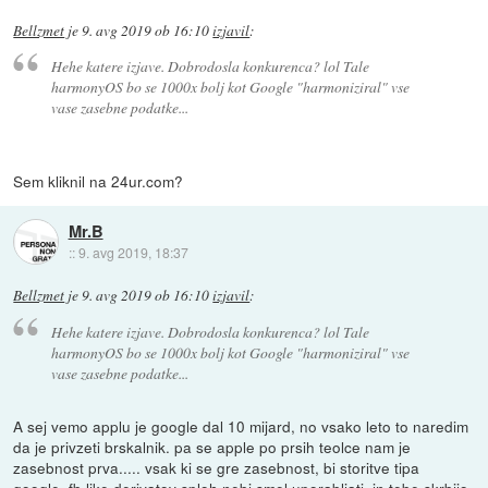
Bellzmet
je
9. avg 2019 ob 16:10
izjavil
:
Hehe katere izjave. Dobrodosla konkurenca? lol Tale
harmonyOS bo se 1000x bolj kot Google "harmoniziral" vse
vase zasebne podatke...
Sem kliknil na 24ur.com?
Mr.B
::
9. avg 2019, 18:37
Bellzmet
je
9. avg 2019 ob 16:10
izjavil
:
Hehe katere izjave. Dobrodosla konkurenca? lol Tale
harmonyOS bo se 1000x bolj kot Google "harmoniziral" vse
vase zasebne podatke...
A sej vemo applu je google dal 10 mijard, no vsako leto to naredim
da je privzeti brskalnik. pa se apple po prsih teolce nam je
zasebnost prva..... vsak ki se gre zasebnost, bi storitve tipa
google, fb like derivatov sploh nebi smel uporabljati. in tebe skrbijo