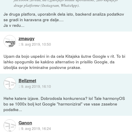
druge platforme (Instagram, WhatsApp).
Je druga platfora, uporabnik dela isto, backend analiza podatkov
se gradi in karavana gre dalje....
Ja v redu...
zmaugy
::
9. avg 2019, 10:50
Upam da bojo uspešni in da cela Kitajska šutne Google v rit. To bi
lahko opogumilo še kakšno alternativo in prisililo Google, da
izboljša svoje kriminalne poslovne prakse.
Bellzmet
::
9. avg 2019, 16:10
Hehe katere izjave. Dobrodosla konkurenca? lol Tale harmonyOS
bo se 1000x bolj kot Google "harmoniziral" vse vase zasebne
podatke...
Ganon
::
9. avg 2019, 16:24