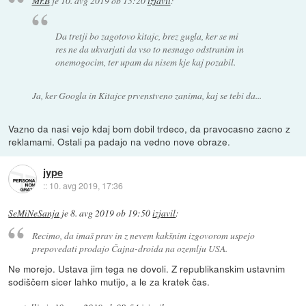
Mr.B
je
10. avg 2019 ob 15:20
izjavil
:
Da tretji bo zagotovo kitajc, brez gugla, ker se mi
res ne da ukvarjati da vso to nesnago odstranim in
onemogocim, ter upam da nisem kje kaj pozabil.
Ja, ker Googla in Kitajce prvenstveno zanima, kaj se tebi da...
Vazno da nasi vejo kdaj bom dobil trdeco, da pravocasno zacno z
reklamami. Ostali pa padajo na vedno nove obraze.
jype
::
10. avg 2019, 17:36
SeMiNeSanja
je
8. avg 2019 ob 19:50
izjavil
:
Recimo, da imaš prav in z nevem kakšnim izgovorom uspejo
prepovedati prodajo Čajna-droida na ozemlju USA.
Ne morejo. Ustava jim tega ne dovoli. Z republikanskim ustavnim
sodiščem sicer lahko mutijo, a le za kratek čas.