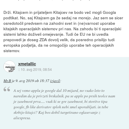
Drži. Kitajcem in prijateljem Kitajcev ne bodo več mogli Googla
podtikat. No, saj Kitajcem ga že sedaj ne morejo. Jaz sem se sicer
osredotočil predvsem na zahodni svet in (ne)varnost uporabe
kitajskih operacijskih sistemov pri nas. Na zahodu bi ti operacijski
sistemi lahko doživeli omejevanje. Tudi če EU ne bi uvedla
prepovedi je doseg ZDA dovolj velik, da posredno prisilijo tudi
evropska podjetja, da ne omogočijo uporabe teh operacijskih
sistemov.
xmetallic
::
10. avg 2019, 08:54
Mr.B
je
9. avg 2019 ob 18:37
izjavil
:
A sej vemo applu je google dal 10 mijard, no vsako leto to
naredim da je privzeti brskalnik. pa se apple po prsih teolce nam
je zasebnost prva..... vsak ki se gre zasebnost, bi storitve tipa
google, fb like derivatov sploh nebi smel uporabljati. in tebe
skrbijo kitajci? Kaj bos dobil targetirano oglasevanje z
aliexpresa.