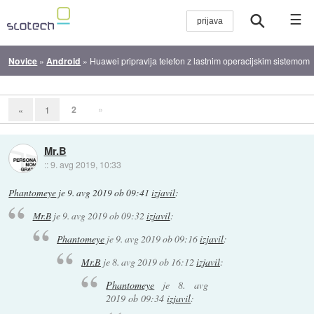
☰
Novice
»
Android
»
Huawei pripravlja telefon z lastnim operacijskim sistemom
2
»
«
1
Mr.B
::
9. avg 2019, 10:33
Phantomeye
je
9. avg 2019 ob 09:41
izjavil
:
Mr.B
je
9. avg 2019 ob 09:32
izjavil
:
Phantomeye
je
9. avg 2019 ob 09:16
izjavil
:
Mr.B
je
8. avg 2019 ob 16:12
izjavil
:
Phantomeye
je
8. avg
2019 ob 09:34
izjavil
: