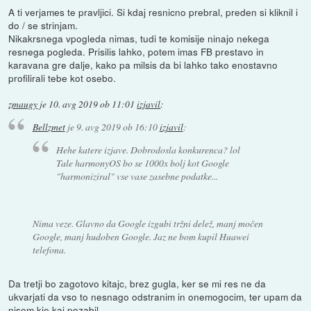
A ti verjames te pravljici. Si kdaj resnicno prebral, preden si kliknil i
do / se strinjam.
Nikakrsnega vpogleda nimas, tudi te komisije ninajo nekega
resnega pogleda. Prisilis lahko, potem imas FB prestavo in
karavana gre dalje, kako pa milsis da bi lahko tako enostavno
profilirali tebe kot osebo.
zmaugy
je
10. avg 2019 ob 11:01
izjavil
:
Bellzmet
je
9. avg 2019 ob 16:10
izjavil
:
Hehe katere izjave. Dobrodosla konkurenca? lol
Tale harmonyOS bo se 1000x bolj kot Google
"harmoniziral" vse vase zasebne podatke...
Nima veze. Glavno da Google izgubi tržni delež, manj močen
Google, manj hudoben Google. Jaz ne bom kupil Huawei
telefona.
Da tretji bo zagotovo kitajc, brez gugla, ker se mi res ne da
ukvarjati da vso to nesnago odstranim in onemogocim, ter upam da
nisem kje kaj pozabil.