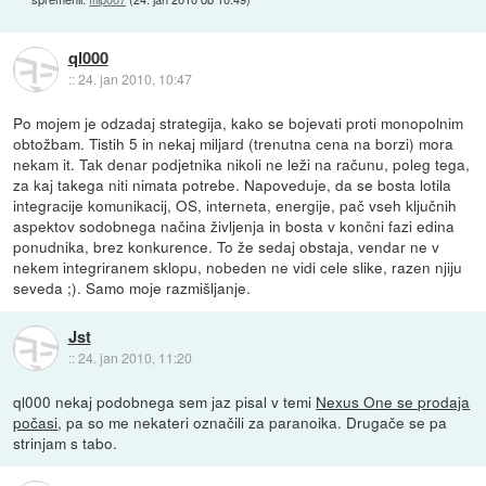
ql000
::
24. jan 2010, 10:47
Po mojem je odzadaj strategija, kako se bojevati proti monopolnim
obtožbam. Tistih 5 in nekaj miljard (trenutna cena na borzi) mora
nekam it. Tak denar podjetnika nikoli ne leži na računu, poleg tega,
za kaj takega niti nimata potrebe. Napoveduje, da se bosta lotila
integracije komunikacij, OS, interneta, energije, pač vseh ključnih
aspektov sodobnega načina življenja in bosta v končni fazi edina
ponudnika, brez konkurence. To že sedaj obstaja, vendar ne v
nekem integriranem sklopu, nobeden ne vidi cele slike, razen njiju
seveda ;). Samo moje razmišljanje.
Jst
::
24. jan 2010, 11:20
ql000 nekaj podobnega sem jaz pisal v temi
Nexus One se prodaja
počasi
, pa so me nekateri označili za paranoika. Drugače se pa
strinjam s tabo.