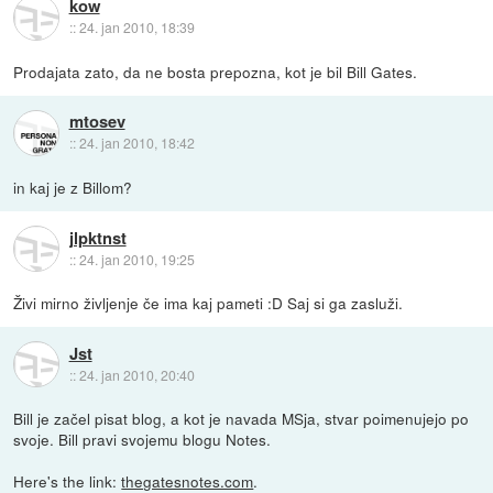
kow
::
24. jan 2010, 18:39
Prodajata zato, da ne bosta prepozna, kot je bil Bill Gates.
mtosev
::
24. jan 2010, 18:42
in kaj je z Billom?
jlpktnst
::
24. jan 2010, 19:25
Živi mirno življenje če ima kaj pameti :D Saj si ga zasluži.
Jst
::
24. jan 2010, 20:40
Bill je začel pisat blog, a kot je navada MSja, stvar poimenujejo po
svoje. Bill pravi svojemu blogu Notes.
Here's the link:
thegatesnotes.com
.