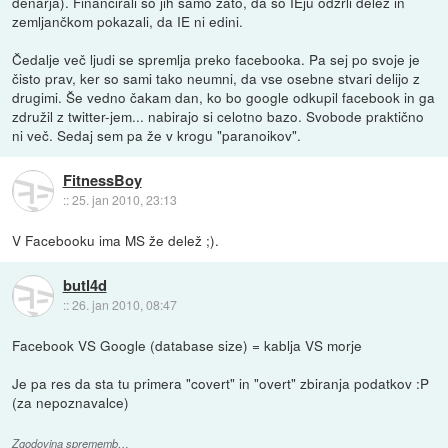
denarja). Financirali so jih samo zato, da so IEju odžrli delež in
zemljančkom pokazali, da IE ni edini.
Čedalje več ljudi se spremlja preko facebooka. Pa sej po svoje je
čisto prav, ker so sami tako neumni, da vse osebne stvari delijo z
drugimi. Še vedno čakam dan, ko bo google odkupil facebook in ga
združil z twitter-jem... nabirajo si celotno bazo. Svobode praktično
ni več. Sedaj sem pa že v krogu "paranoikov".
FitnessBoy
::
25. jan 2010, 23:13
V Facebooku ima MS že delež ;).
butl4d
::
26. jan 2010, 08:47
Facebook VS Google (database size) = kablja VS morje
Je pa res da sta tu primera "covert" in "overt" zbiranja podatkov :P
(za nepoznavalce)
Zgodovina sprememb…