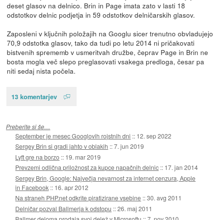
deset glasov na delnico. Brin in Page imata zato v lasti 18
odstotkov delnic podjetja in 59 odstotkov delničarskih glasov.
Zaposleni v ključnih položajih na Googlu sicer trenutno obvladujejo
70,9 odstotka glasov, tako da tudi po letu 2014 ni pričakovati
bistvenih sprememb v usmeritvah družbe, čeprav Page in Brin ne
bosta mogla več slepo preglasovati vsakega predloga, česar pa
niti sedaj nista počela.
13 komentarjev
Preberite si še…
September je mesec Googlovih rojstnih dni
::
12. sep 2022
Sergey Brin si gradi jahto v oblakih
::
7. jun 2019
Lyft gre na borzo
::
19. mar 2019
Prevzemi odlična priložnost za kupce napačnih delnic
::
17. jan 2014
Sergey Brin, Google: Največja nevarnost za internet cenzura, Apple
in Facebook
::
16. apr 2012
Na straneh PHP.net odkrite piratizirane vsebine
::
30. avg 2011
Delničar pozval Ballmerja k odstopu
::
26. maj 2011
Ballmer deloma prodaja svoj delež v Microsoftu
::
7. nov 2010