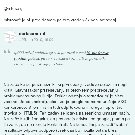
@mtosev,
microsoft je bil pred dotcom pokom vreden 3x vec kot sedaj.
darksamurai
::
25. jan 2010, 19:00
ql000 nekaj podobnega sem jaz pisal v temi
Nexus One se
prodaja počasi
, pa so me nekateri označili za paranoika.
Drugače se pa strinjam s tabo.
Na začetku so posamezniki, ki prvi opazijo zadevo deležni mnogih
kritik. Glavni faktor pri reševanju in predvsem preprečevanju
problemov so ravno ljudje. Dokler obstaja alternativa mi je čisto
vseeno. Je pa zaskrbljujoče, ker je google namerno uničuje VSO
konkurenco. S tem mislim tudi odprtokodno in drugo neprofitno
(novica o HTML5). Teh zadev se loteva na resnično umazan način.
Na začetku jih financira, da postanejo odvisni od googla, potem pa
jih zatre, da ne morejo konkurirati. Na koncu jim pa zaradi "slabih"
rezultatov odpove podporo (vsak čas bo mozilla ostala brez