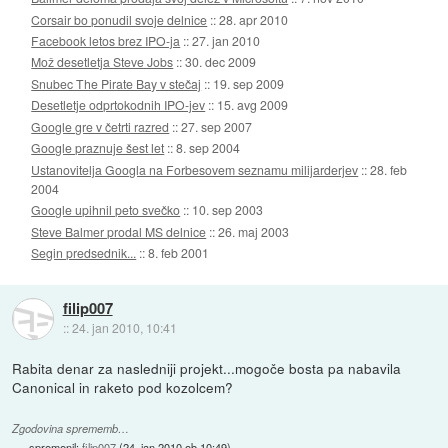
Corsair bo ponudil svoje delnice
::
28. apr 2010
Facebook letos brez IPO-ja
::
27. jan 2010
Mož desetletja Steve Jobs
::
30. dec 2009
Snubec The Pirate Bay v stečaj
::
19. sep 2009
Desetletje odprtokodnih IPO-jev
::
15. avg 2009
Google gre v četrti razred
::
27. sep 2007
Google praznuje šest let
::
8. sep 2004
Ustanovitelja Googla na Forbesovem seznamu milijarderjev
::
28. feb
2004
Google upihnil peto svečko
::
10. sep 2003
Steve Balmer prodal MS delnice
::
26. maj 2003
Segin predsednik...
::
8. feb 2001
filip007
::
24. jan 2010, 10:41
Rabita denar za nasledniji projekt...mogoče bosta pa nabavila
Canonical in raketo pod kozolcem?
Zgodovina sprememb…
spremenil:
filip007
(
24. jan 2010 ob 10:49
)