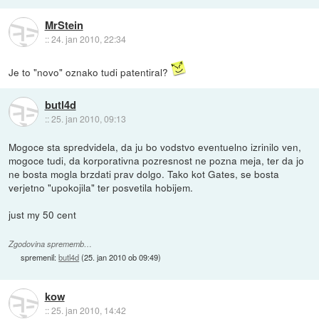
MrStein
::
24. jan 2010, 22:34
Je to "novo" oznako tudi patentiral?
butl4d
::
25. jan 2010, 09:13
Mogoce sta spredvidela, da ju bo vodstvo eventuelno izrinilo ven,
mogoce tudi, da korporativna pozresnost ne pozna meja, ter da jo
ne bosta mogla brzdati prav dolgo. Tako kot Gates, se bosta
verjetno "upokojila" ter posvetila hobijem.
just my 50 cent
Zgodovina sprememb…
spremenil:
butl4d
(
25. jan 2010 ob 09:49
)
kow
::
25. jan 2010, 14:42