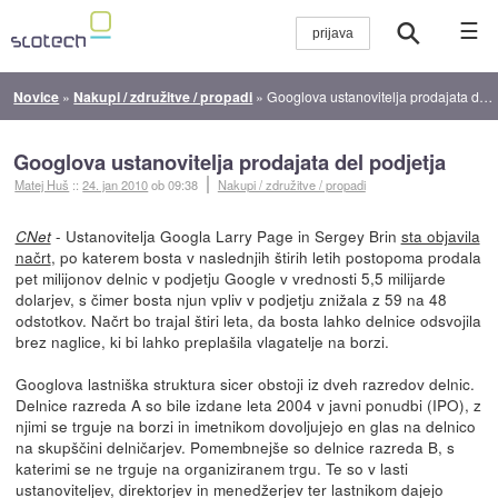
☰
Novice
»
Nakupi / združitve / propadi
»
Googlova ustanovitelja prodajata del podjetja
Googlova ustanovitelja prodajata del podjetja
Matej Huš
::
24. jan 2010
ob 09:38
Nakupi / združitve / propadi
- Ustanovitelja Googla Larry Page in Sergey Brin
sta objavila
CNet
načrt
, po katerem bosta v naslednjih štirih letih postopoma prodala
pet milijonov delnic v podjetju Google v vrednosti 5,5 milijarde
dolarjev, s čimer bosta njun vpliv v podjetju znižala z 59 na 48
odstotkov. Načrt bo trajal štiri leta, da bosta lahko delnice odsvojila
brez naglice, ki bi lahko preplašila vlagatelje na borzi.
Googlova lastniška struktura sicer obstoji iz dveh razredov delnic.
Delnice razreda A so bile izdane leta 2004 v javni ponudbi (IPO), z
njimi se trguje na borzi in imetnikom dovoljujejo en glas na delnico
na skupščini delničarjev. Pomembnejše so delnice razreda B, s
katerimi se ne trguje na organiziranem trgu. Te so v lasti
ustanoviteljev, direktorjev in menedžerjev ter lastnikom dajejo