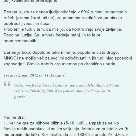
Res pa je, da se danes ljudje odločajo v 99% o manj pomembnih
rečeh (gremo žurat, ali ne), za pomembne odločitve pa nimajo
poptrpežljivoosti in časa.
Problem je tudi v tem, da mislijo, da kontrolirajo svoje življenje.
Popolna iluzija! Ga, ampak čedalje manj. In to le pri
nepomembnostih...
Danes je tako: dopoldne tako mnenje, popoldne čisto drugo.
MNOGI ne stojijo več za svojimi odločitvami in jih tudi niso sposobni
zagovarjati. Število dobrih argumentov pa drastično upada...
Truga
je
2. mar 2012 ob 11:32
izjavil
:
Odkar ma folk fakebooke, msnje, smse, mobitele, itd, so 24/7 na
vezi s svojimi bljiznjimi. Kvecjem obratno je od tega kar ti
pravis.
Ne, ne drži.
1. Ker ne gre za njihove bližnje (5-10 ljudi) , ampak za veliko
število nekih osebkov, ki se jim vsiljujejo, fehtajo za prijateljstvo (bi
me prosim dodal?). Ker mislijo, da si z 1836-imi prijateljčki džek, z