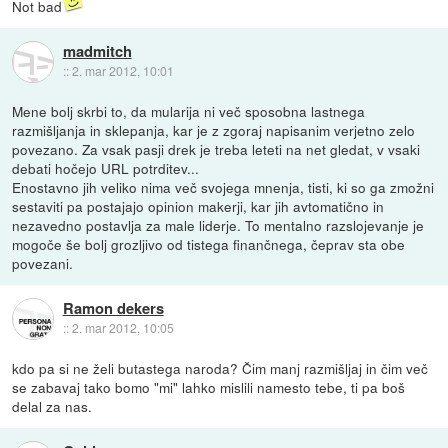
Not bad
madmitch
::
2. mar 2012, 10:01
Mene bolj skrbi to, da mularija ni več sposobna lastnega
razmišljanja in sklepanja, kar je z zgoraj napisanim verjetno zelo
povezano. Za vsak pasji drek je treba leteti na net gledat, v vsaki
debati hočejo URL potrditev...
Enostavno jih veliko nima več svojega mnenja, tisti, ki so ga zmožni
sestaviti pa postajajo opinion makerji, kar jih avtomatično in
nezavedno postavlja za male liderje. To mentalno razslojevanje je
mogoče še bolj grozljivo od tistega finančnega, čeprav sta obe
povezani.
Ramon dekers
::
2. mar 2012, 10:05
kdo pa si ne želi butastega naroda? Čim manj razmišljaj in čim več
se zabavaj tako bomo "mi" lahko mislili namesto tebe, ti pa boš
delal za nas.