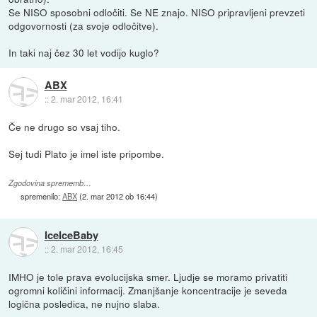
Se NISO sposobni odločiti. Se NE znajo. NISO pripravljeni prevzeti
odgovornosti (za svoje odločitve).
In taki naj čez 30 let vodijo kuglo?
ABX
::
2. mar 2012, 16:41
Če ne drugo so vsaj tiho.
Sej tudi Plato je imel iste pripombe.
Zgodovina sprememb…
spremenilo:
ABX
(
2. mar 2012 ob 16:44
)
IceIceBaby
::
2. mar 2012, 16:45
IMHO je tole prava evolucijska smer. Ljudje se moramo privatiti
ogromni količini informacij. Zmanjšanje koncentracije je seveda
logična posledica, ne nujno slaba.