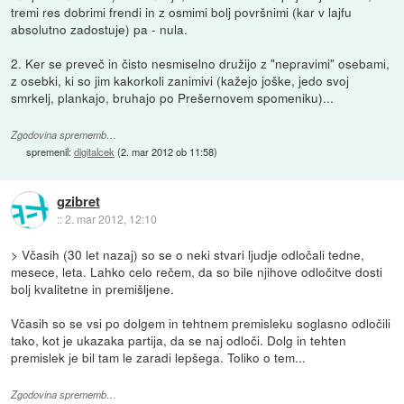
tremi res dobrimi frendi in z osmimi bolj površnimi (kar v lajfu
absolutno zadostuje) pa - nula.
2. Ker se preveč in čisto nesmiselno družijo z "nepravimi" osebami,
z osebki, ki so jim kakorkoli zanimivi (kažejo joške, jedo svoj
smrkelj, plankajo, bruhajo po Prešernovem spomeniku)...
Zgodovina sprememb…
spremenil:
digitalcek
(
2. mar 2012 ob 11:58
)
gzibret
::
2. mar 2012, 12:10
> Včasih (30 let nazaj) so se o neki stvari ljudje odločali tedne,
mesece, leta. Lahko celo rečem, da so bile njihove odločitve dosti
bolj kvalitetne in premišljene.
Včasih so se vsi po dolgem in tehtnem premisleku soglasno odločili
tako, kot je ukazaka partija, da se naj odloči. Dolg in tehten
premislek je bil tam le zaradi lepšega. Toliko o tem...
Zgodovina sprememb…