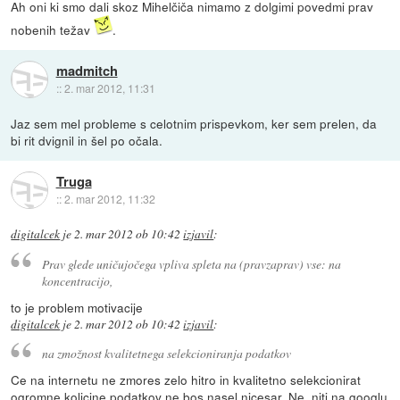
Ah oni ki smo dali skoz Mihelčiča nimamo z dolgimi povedmi prav
nobenih težav
.
madmitch
::
2. mar 2012, 11:31
Jaz sem mel probleme s celotnim prispevkom, ker sem prelen, da
bi rit dvignil in šel po očala.
Truga
::
2. mar 2012, 11:32
digitalcek
je
2. mar 2012 ob 10:42
izjavil
:
Prav glede uničujočega vpliva spleta na (pravzaprav) vse: na
koncentracijo,
to je problem motivacije
digitalcek
je
2. mar 2012 ob 10:42
izjavil
:
na zmožnost kvalitetnega selekcioniranja podatkov
Ce na internetu ne zmores zelo hitro in kvalitetno selekcionirat
ogromne kolicine podatkov ne bos nasel nicesar. Ne, niti na googlu