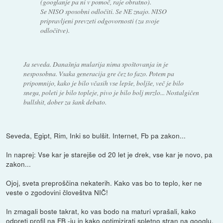
(googlanje pa ni v pomoč, raje obratno).
Se NISO sposobni odločiti. Se NE znajo. NISO
pripravljeni prevzeti odgovornosti (za svoje
odločitve).
Ja seveda. Današnja mularija nima spoštovanja in je
nesposobna. Vsaka generacija gre čez to fazo. Potem pa
pripomnijo, kako je bilo včasih vse lepše, boljše, več je bilo
snega, poleti je bilo topleje, pivo je bilo bolj mrzlo... Nostalgičen
bullshit, dober za šank debato.
Seveda, Egipt, Rim, Inki so bulšit. Internet, Fb pa zakon...
In naprej: Vse kar je starejše od 20 let je drek, vse kar je novo, pa
zakon...
Ojoj, sveta preproščina nekaterih. Kako vas bo to teplo, ker ne
veste o zgodovini človeštva NIČ!
In zmagali boste takrat, ko vas bodo na maturi vprašali, kako
odpreti profil na FB -ju in kako optimizirati spletno stran na googlu.