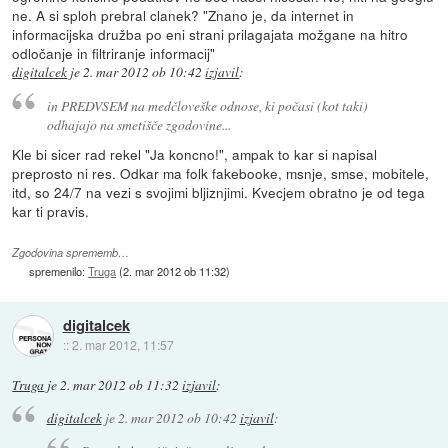
ne. A si sploh prebral clanek? "Znano je, da internet in
informacijska družba po eni strani prilagajata možgane na hitro
odločanje in filtriranje informacij"
digitalcek
je
2. mar 2012 ob 10:42
izjavil
:
in PREDVSEM na medčloveške odnose, ki počasi (kot taki)
odhajajo na smetišče zgodovine...
Kle bi sicer rad rekel "Ja koncno!", ampak to kar si napisal
preprosto ni res. Odkar ma folk fakebooke, msnje, smse, mobitele,
itd, so 24/7 na vezi s svojimi bljiznjimi. Kvecjem obratno je od tega
kar ti pravis.
Zgodovina sprememb…
spremenilo:
Truga
(
2. mar 2012 ob 11:32
)
digitalcek
::
2. mar 2012, 11:57
Truga
je
2. mar 2012 ob 11:32
izjavil
:
digitalcek
je
2. mar 2012 ob 10:42
izjavil
: