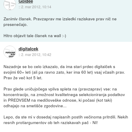
Goldee
::
2. mar 2012, 10:14
Zanimiv članek. Pravzaprav me izsledki raziskave prav nič ne
presenečajo.
Hitro objavit tale članek na wall :-)
digitalcek
::
2. mar 2012, 10:42
Nazadnje se bo celo izkazalo, da ima stari prdec digitalček s
svojimi 60+ leti (ali pa ravno zato, ker ima 60 let) vsaj včasih prav.
Prav že več kot 5 let.
Prav glede uničujočega vpliva spleta na (pravzaprav) vse: na
koncentracijo, na zmožnost kvalitetnega selekcioniranja podatkov
in PREDVSEM na medčloveške odnose, ki počasi (kot taki)
odhajajo na smetišče zgodovine...
Lepo, da ste mi v dosedaj napisanih postih večinoma pritrdili. Nekih
resnih protiargumentov ob teh raziskavah pač - NI!