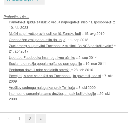
Preberite si še…
Pametnejši ljudje zaslužijo več, a najbogatejši niso najsposobnejši
::
10. feb 2023
Moški so pri večopravilnosti zanič. Ženske tudi
::
15. avg 2019
Onesnažen zrak poneumlja (in ubija)
::
1. sep 2018
Zuckerberg bi upravljal Facebook z mislimi. Bo NSA prisluškovala?
::
21. apr 2017
Uporaba Facebooka ima negativne učinke
::
2. sep 2014
Socialna omrežja popularnejša od pornografije
::
19. mar 2011
Pentagon dovolil rabo socialnih omrežij
::
28. feb 2010
Povej mi, s kom se družiš na Facebooku, in povem ti, kdo si
::
7. okt
2009
Vročitev sodnega naloga kar prek Twitterja
::
3. okt 2009
Internet ne spreminja samo družbe, ampak tudi biologijo
::
29. okt
2008
«
1
2
»