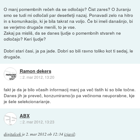
O manj pomembnih rečeh da se odločajo? Čist zares? O žuranju
smo se tudi mi odločali par desetletji nazaj. Ponavadi zelo na hitro
in s komunikacijo, ki je bila takrat na voljo. Če bi imeli današnjo, bi
se verjetno drugače menili, to je vse.
Zakaj pa misliš, da se danes ljudje o pomembnih stvareh ne
odločajo? Keri ljudje?
Dobri stari časi, ja pa jade. Dobri so bili ravno toliko kot ti sedaj, le
drugače.
Ramon dekers
::
2. mar 2012, 13:20
fakt je da je bilo včasih informacij manj pa več tistih ki so bile točne.
Danes jih je preveč, konzumiramo/jo pa večinoma neuporabne, kje
je šele selekcionarianje.
ABX
::
2. mar 2012, 13:23
digitalcek
je
2. mar 2012 ob 12:34
izjavil
: