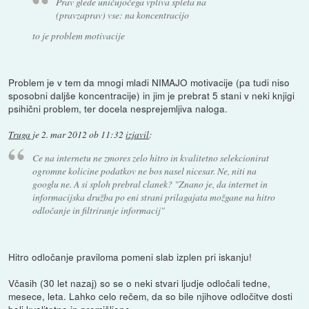
Prav glede uničujočega vpliva spleta na
(pravzaprav) vse: na koncentracijo
to je problem motivacije
Problem je v tem da mnogi mladi NIMAJO motivacije (pa tudi niso
sposobni daljše koncentracije) in jim je prebrat 5 stani v neki knjigi
psihični problem, ter docela nesprejemljiva naloga.
Truga
je
2. mar 2012 ob 11:32
izjavil
:
Ce na internetu ne zmores zelo hitro in kvalitetno selekcionirat
ogromne kolicine podatkov ne bos nasel nicesar. Ne, niti na
googlu ne. A si sploh prebral clanek? "Znano je, da internet in
informacijska družba po eni strani prilagajata možgane na hitro
odločanje in filtriranje informacij"
Hitro odločanje praviloma pomeni slab izplen pri iskanju!
Včasih (30 let nazaj) so se o neki stvari ljudje odločali tedne,
mesece, leta. Lahko celo rečem, da so bile njihove odločitve dosti
bolj kvalitetne in premišljene.