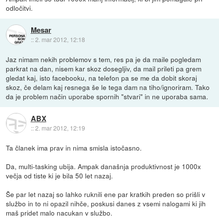
odločitvi.
Mesar
::
2. mar 2012, 12:18
Jaz nimam nekih problemov s tem, res pa je da maile pogledam
parkrat na dan, nisem kar skoz dosegljiv, da mail prileti pa grem
gledat kaj, isto facebooku, na telefon pa se me da dobit skoraj
skoz, če delam kaj resnega še le tega dam na tiho/ignoriram. Tako
da je problem način uporabe spornih "stvari" in ne uporaba sama.
ABX
::
2. mar 2012, 12:19
Ta članek ima prav in nima smisla istočasno.
Da, multi-tasking ubija. Ampak današnja produktivnost je 1000x
večja od tiste ki je bila 50 let nazaj.
Še par let nazaj so lahko ruknili ene par kratkih preden so prišli v
službo in to ni opazil nihče, poskusi danes z vsemi nalogami ki jih
maš pridet malo nacukan v službo.