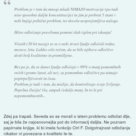
Problem je v tem da mnogi mladi NIMAJO motivacije (pa tudi
niso sposobni daljše koncentracije) in jim je prebrat 5 stani v
neki knjigi psihični problem, ter docela nesprejemljiva naloga.
Hitro odločanje praviloma pomeni slab izplen pri iskanju!
Včasih (30 let nazaj) so se o neki stvari ljudje odločali tedne,
mesece, leta. Lahko celo rečem, da so bile njihove odločitve
dosti bolj kvalitetne in premišljene.
Res pa je, da se danes ljudje odločajo v 99% o manj pomembnih
rečeh (gremo žurat, ali ne), za pomembne odločitve pa nimajo
poptrpežljivoosti in časa.
Problem je tudi v tem, da mislijo, da kontrolirajo svoje življenje.
Popolna iluzija! Ga, ampak čedalje manj. In to le pri
nepomembnostih...
Zdej pa trapaš. Seveda so se morali o istem problemu odločat dlje,
saj je bila že najosnovnejša pot do informacij daljša. Ne poznam
papirnate knjige, ki bi imela funkcijo Ctrl F. Dolgotrajnost odločanja
nikakor ni povezana s kvaliteto le-te.