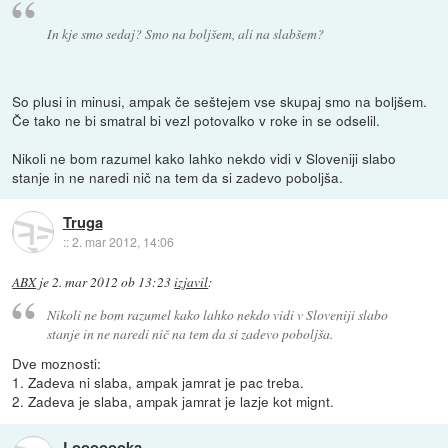
In kje smo sedaj? Smo na boljšem, ali na slabšem?
So plusi in minusi, ampak če seštejem vse skupaj smo na boljšem.
Če tako ne bi smatral bi vezl potovalko v roke in se odselil.
Nikoli ne bom razumel kako lahko nekdo vidi v Sloveniji slabo
stanje in ne naredi nič na tem da si zadevo poboljša.
Truga
::
2. mar 2012, 14:06
ABX
je
2. mar 2012 ob 13:23
izjavil
:
Nikoli ne bom razumel kako lahko nekdo vidi v Sloveniji slabo
stanje in ne naredi nič na tem da si zadevo poboljša.
Dve moznosti:
1. Zadeva ni slaba, ampak jamrat je pac treba.
2. Zadeva je slaba, ampak jamrat je lazje kot mignt.
Looooooka