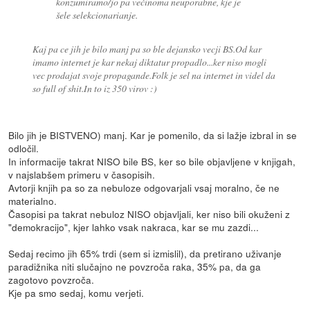
konzumiramo/jo pa večinoma neuporabne, kje je
šele selekcionarianje.
Kaj pa ce jih je bilo manj pa so ble dejansko vecji BS.Od kar
imamo internet je kar nekaj diktatur propadlo...ker niso mogli
vec prodajat svoje propagande.Folk je sel na internet in videl da
so full of shit.In to iz 350 virov :)
Bilo jih je BISTVENO) manj. Kar je pomenilo, da si lažje izbral in se
odločil.
In informacije takrat NISO bile BS, ker so bile objavljene v knjigah,
v najslabšem primeru v časopisih.
Avtorji knjih pa so za nebuloze odgovarjali vsaj moralno, če ne
materialno.
Časopisi pa takrat nebuloz NISO objavljali, ker niso bili okuženi z
"demokracijo", kjer lahko vsak nakraca, kar se mu zazdi...
Sedaj recimo jih 65% trdi (sem si izmislil), da pretirano uživanje
paradižnika niti slučajno ne povzroča raka, 35% pa, da ga
zagotovo povzroča.
Kje pa smo sedaj, komu verjeti.