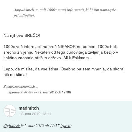
Ampak imeli so tudi 1000x manj informacij, ki bi jim pomagale
pri odločitvi.
Na njihovo SREČO!
1000x več informacij namreč NIKAKOR ne pomeni 1000x bolj
srečno življenje. Nekateri od tega čudovitega življenja bežijo v
kakšno zaostalo afriško državo. Ali k Eskimom...
Lepo, da mislite, da vse štima. Osebno pa sem mnenja, da skoraj
nič ne štima!
Zgodovina sprememb…
spremenil:
digitalcek
(
2. mar 2012 ob 12:38
)
madmitch
::
2. mar 2012, 13:11
digitalcek
je
2. mar 2012 ob 11:57
izjavil
: