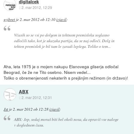
digitalcek
::
2. mar 2012, 12:29
gzibret
je
2. mar 2012 ob 12:10
izjavil
:
Včasih so se vsi po dolgem in tehtnem premisleku soglasno
odločili tako, kot je ukazaka partija, da se naj odloči. Dolg in
tehten premislek je bil tam le zaradi lepšega. Toliko o tem...
Aha, leta 1975 je o mojem nakupu Elanovega gliserja odločal
Beograd, če že ne Tito osebno. Nisem vedel...
Toliko o obremenjenosti nekaterih s prejšnjim režimom (in državo)!
ABX
::
2. mar 2012, 12:31
Jst
je
2. mar 2012 ob 12:28
izjavil
:
ABX: Jep, sedaj moraš biti bel okoli nosa, da opraviš vse naloge
v doglednem času.