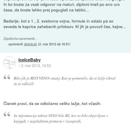
In ko boste za vsak odgovor na maturi, diplomi imeli po eno uro
časa, da boste lahko prej poguglali na tablici...
Bedarije, kot s 1., 2. svetovna vojna, formule in ostalo pa so
seveda le kaprica zahebanih prfoksov. Ki jih je povozil čas, kajne...
Zgodovina sprememb…
spremenil:
digitalcek
(
2. mar 2012 ob 16:51
)
IceIceBaby
::
2. mar 2012, 16:53
Bilo jih je BISTVENO) manj. Kar je pomenilo, da si lažje izbral
in se odločil.
Članek pravi, da se odločamo veliko lažje, kot včasih.
In informacije takrat NISO bile BS, ker so bile objavljene v
knjigah, v najslabšem primeru v časopisih.