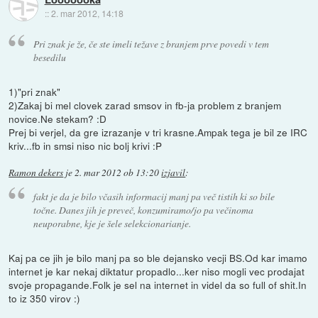
::
2. mar 2012, 14:18
Pri znak je že, če ste imeli težave z branjem prve povedi v tem
besedilu
1)"pri znak"
2)Zakaj bi mel clovek zarad smsov in fb-ja problem z branjem
novice.Ne stekam? :D
Prej bi verjel, da gre izrazanje v tri krasne.Ampak tega je bil ze IRC
kriv...fb in smsi niso nic bolj krivi :P
Ramon dekers
je
2. mar 2012 ob 13:20
izjavil
:
fakt je da je bilo včasih informacij manj pa več tistih ki so bile
točne. Danes jih je preveč, konzumiramo/jo pa večinoma
neuporabne, kje je šele selekcionarianje.
Kaj pa ce jih je bilo manj pa so ble dejansko vecji BS.Od kar imamo
internet je kar nekaj diktatur propadlo...ker niso mogli vec prodajat
svoje propagande.Folk je sel na internet in videl da so full of shit.In
to iz 350 virov :)