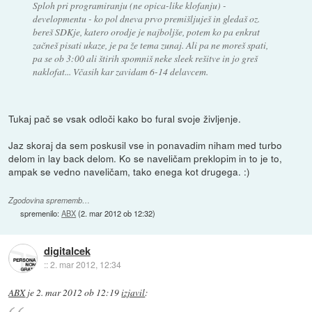
Sploh pri programiranju (ne opica-like klofanju) -
developmentu - ko pol dneva prvo premišljuješ in gledaš oz.
bereš SDKje, katero orodje je najboljše, potem ko pa enkrat
začneš pisati ukaze, je pa že tema zunaj. Ali pa ne moreš spati,
pa se ob 3:00 ali štirih spomniš neke sleek rešitve in jo greš
naklofat... Včasih kar zavidam 6-14 delavcem.
Tukaj pač se vsak odloči kako bo fural svoje življenje.
Jaz skoraj da sem poskusil vse in ponavadim niham med turbo
delom in lay back delom. Ko se naveličam preklopim in to je to,
ampak se vedno naveličam, tako enega kot drugega. :)
Zgodovina sprememb…
spremenilo:
ABX
(
2. mar 2012 ob 12:32
)
digitalcek
::
2. mar 2012, 12:34
ABX
je
2. mar 2012 ob 12:19
izjavil
: