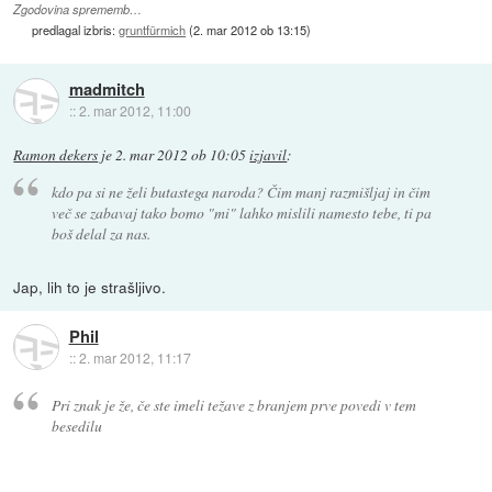
Zgodovina sprememb…
predlagal izbris:
gruntfürmich
(
2. mar 2012 ob 13:15
)
madmitch
::
2. mar 2012, 11:00
Ramon dekers
je
2. mar 2012 ob 10:05
izjavil
:
kdo pa si ne želi butastega naroda? Čim manj razmišljaj in čim
več se zabavaj tako bomo "mi" lahko mislili namesto tebe, ti pa
boš delal za nas.
Jap, lih to je strašljivo.
Phil
::
2. mar 2012, 11:17
Pri znak je že, če ste imeli težave z branjem prve povedi v tem
besedilu