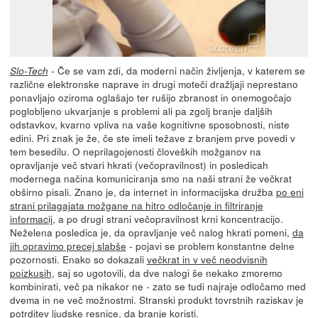
- Če se vam zdi, da moderni način življenja, v katerem se
Slo-Tech
različne elektronske naprave in drugi moteči dražljaji neprestano
ponavljajo oziroma oglašajo ter rušijo zbranost in onemogočajo
poglobljeno ukvarjanje s problemi ali pa zgolj branje daljših
odstavkov, kvarno vpliva na vaše kognitivne sposobnosti, niste
edini. Pri znak je že, če ste imeli težave z branjem prve povedi v
tem besedilu. O neprilagojenosti človeških možganov na
opravljanje več stvari hkrati (večopravilnost) in posledicah
modernega načina komuniciranja smo na naši strani že večkrat
obširno pisali. Znano je, da internet in informacijska družba
po eni
strani prilagajata možgane na hitro odločanje in filtriranje
informacij
, a po drugi strani večopravilnost krni koncentracijo.
Neželena posledica je, da opravljanje več nalog hkrati pomeni,
da
jih opravimo precej slabše
- pojavi se problem konstantne delne
pozornosti. Enako so dokazali
večkrat in v več neodvisnih
poizkusih
, saj so ugotovili, da dve nalogi še nekako zmoremo
kombinirati, več pa nikakor ne - zato se tudi najraje odločamo med
dvema in ne več možnostmi. Stranski produkt tovrstnih raziskav je
potrditev ljudske resnice,
da branje koristi
.