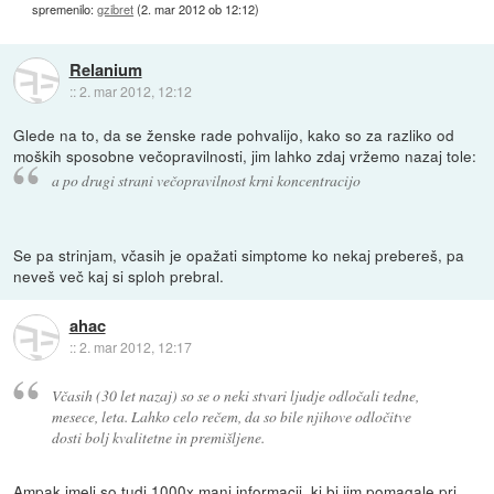
spremenilo:
gzibret
(
2. mar 2012 ob 12:12
)
Relanium
::
2. mar 2012, 12:12
Glede na to, da se ženske rade pohvalijo, kako so za razliko od
moških sposobne večopravilnosti, jim lahko zdaj vržemo nazaj tole:
a po drugi strani večopravilnost krni koncentracijo
Se pa strinjam, včasih je opažati simptome ko nekaj prebereš, pa
neveš več kaj si sploh prebral.
ahac
::
2. mar 2012, 12:17
Včasih (30 let nazaj) so se o neki stvari ljudje odločali tedne,
mesece, leta. Lahko celo rečem, da so bile njihove odločitve
dosti bolj kvalitetne in premišljene.
Ampak imeli so tudi 1000x manj informacij, ki bi jim pomagale pri