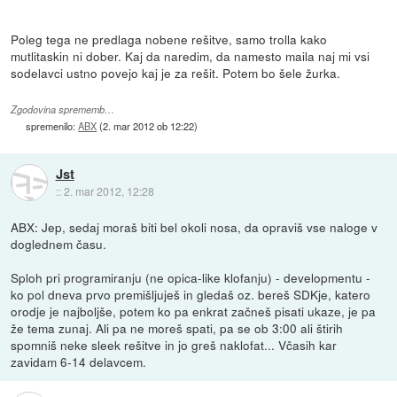
Poleg tega ne predlaga nobene rešitve, samo trolla kako
mutlitaskin ni dober. Kaj da naredim, da namesto maila naj mi vsi
sodelavci ustno povejo kaj je za rešit. Potem bo šele žurka.
Zgodovina sprememb…
spremenilo:
ABX
(
2. mar 2012 ob 12:22
)
Jst
::
2. mar 2012, 12:28
ABX: Jep, sedaj moraš biti bel okoli nosa, da opraviš vse naloge v
doglednem času.
Sploh pri programiranju (ne opica-like klofanju) - developmentu -
ko pol dneva prvo premišljuješ in gledaš oz. bereš SDKje, katero
orodje je najboljše, potem ko pa enkrat začneš pisati ukaze, je pa
že tema zunaj. Ali pa ne moreš spati, pa se ob 3:00 ali štirih
spomniš neke sleek rešitve in jo greš naklofat... Včasih kar
zavidam 6-14 delavcem.