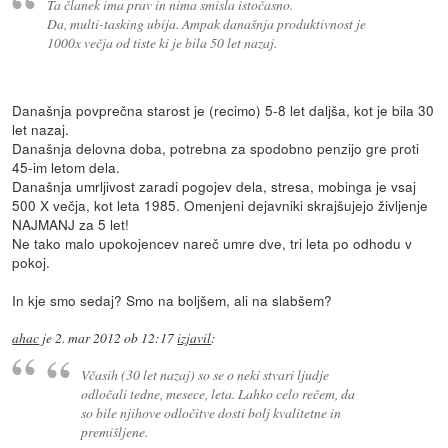
Ta članek ima prav in nima smisla istočasno.
Da, multi-tasking ubija. Ampak današnja produktivnost je
1000x večja od tiste ki je bila 50 let nazaj.
Današnja povprečna starost je (recimo) 5-8 let daljša, kot je bila 30
let nazaj.
Današnja delovna doba, potrebna za spodobno penzijo gre proti
45-im letom dela.
Današnja umrljivost zaradi pogojev dela, stresa, mobinga je vsaj
500 X večja, kot leta 1985. Omenjeni dejavniki skrajšujejo življenje
NAJMANJ za 5 let!
Ne tako malo upokojencev nareč umre dve, tri leta po odhodu v
pokoj.
In kje smo sedaj? Smo na boljšem, ali na slabšem?
ahac
je
2. mar 2012 ob 12:17
izjavil
:
Včasih (30 let nazaj) so se o neki stvari ljudje
odločali tedne, mesece, leta. Lahko celo rečem, da
so bile njihove odločitve dosti bolj kvalitetne in
premišljene.