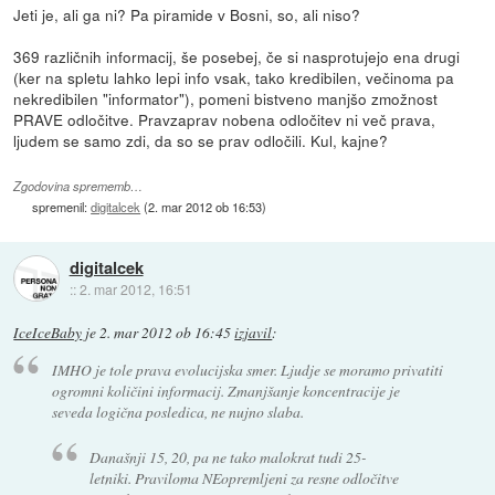
Jeti je, ali ga ni? Pa piramide v Bosni, so, ali niso?
369 različnih informacij, še posebej, če si nasprotujejo ena drugi
(ker na spletu lahko lepi info vsak, tako kredibilen, večinoma pa
nekredibilen "informator"), pomeni bistveno manjšo zmožnost
PRAVE odločitve. Pravzaprav nobena odločitev ni več prava,
ljudem se samo zdi, da so se prav odločili. Kul, kajne?
Zgodovina sprememb…
spremenil:
digitalcek
(
2. mar 2012 ob 16:53
)
digitalcek
::
2. mar 2012, 16:51
IceIceBaby
je
2. mar 2012 ob 16:45
izjavil
:
IMHO je tole prava evolucijska smer. Ljudje se moramo privatiti
ogromni količini informacij. Zmanjšanje koncentracije je
seveda logična posledica, ne nujno slaba.
Današnji 15, 20, pa ne tako malokrat tudi 25-
letniki. Praviloma NEopremljeni za resne odločitve