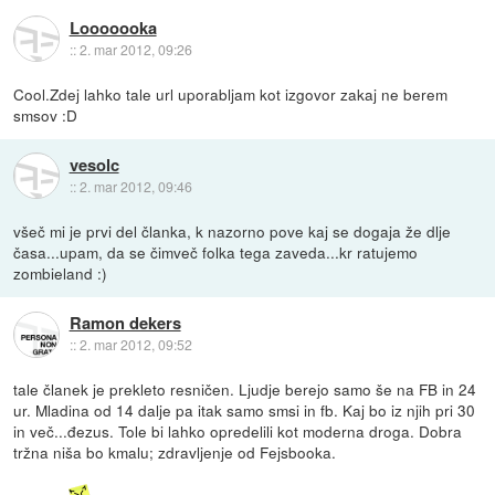
Looooooka
::
2. mar 2012, 09:26
Cool.Zdej lahko tale url uporabljam kot izgovor zakaj ne berem
smsov :D
vesolc
::
2. mar 2012, 09:46
všeč mi je prvi del članka, k nazorno pove kaj se dogaja že dlje
časa...upam, da se čimveč folka tega zaveda...kr ratujemo
zombieland :)
Ramon dekers
::
2. mar 2012, 09:52
tale članek je prekleto resničen. Ljudje berejo samo še na FB in 24
ur. Mladina od 14 dalje pa itak samo smsi in fb. Kaj bo iz njih pri 30
in več...đezus. Tole bi lahko opredelili kot moderna droga. Dobra
tržna niša bo kmalu; zdravljenje od Fejsbooka.