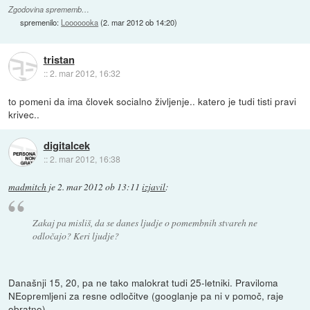
Zgodovina sprememb…
spremenilo:
Looooooka
(
2. mar 2012 ob 14:20
)
tristan
::
2. mar 2012, 16:32
to pomeni da ima človek socialno življenje.. katero je tudi tisti pravi
krivec..
digitalcek
::
2. mar 2012, 16:38
madmitch
je
2. mar 2012 ob 13:11
izjavil
:
Zakaj pa misliš, da se danes ljudje o pomembnih stvareh ne
odločajo? Keri ljudje?
Današnji 15, 20, pa ne tako malokrat tudi 25-letniki. Praviloma
NEopremljeni za resne odločitve (googlanje pa ni v pomoč, raje
obratno).