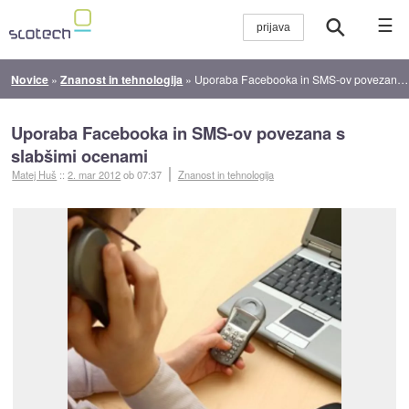
☰
Novice
»
Znanost in tehnologija
»
Uporaba Facebooka in SMS-ov povezana s slabšimi ocenami
Uporaba Facebooka in SMS-ov povezana s
slabšimi ocenami
Matej Huš
::
2. mar 2012
ob 07:37
Znanost in tehnologija