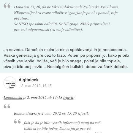
Današnji 15, 20, pa ne tako malokrat tudi 25-letniki. Praviloma
NEopremljeni za resne odločitve (googlanje pa ni v pomoč, raje
obratno).
Se NISO sposobni odločiti. Se NE znajo. NISO pripravljeni
prevzeti odgovornosti (za svoje odločitve).
Ja seveda. Današnja mularija nima spoštovanja in je nesposobna.
Vsaka generacija gre čez to fazo. Potem pa pripomnijo, kako je bilo
včasih vse lepše, boljše, več je bilo snega, poleti je bilo topleje,
pivo je bilo bolj mrzlo... Nostalgičen bullshit, dober za šank debato.
digitalcek
::
2. mar 2012, 16:45
Looooooka
je
2. mar 2012 ob 14:18
izjavil
:
Ramon dekers
je
2. mar 2012 ob 13:20
izjavil
:
fakt je da je bilo včasih informacij manj pa več
tistih ki so bile točne. Danes jih je preveč,