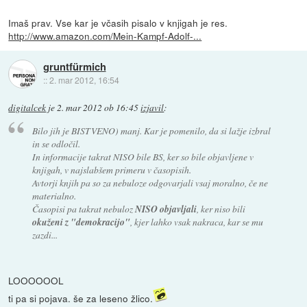
Imaš prav. Vse kar je včasih pisalo v knjigah je res.
http://www.amazon.com/Mein-Kampf-Adolf-...
gruntfürmich
::
2. mar 2012, 16:54
digitalcek
je
2. mar 2012 ob 16:45
izjavil
:
Bilo jih je BISTVENO) manj. Kar je pomenilo, da si lažje izbral
in se odločil.
In informacije takrat NISO bile BS, ker so bile objavljene v
knjigah, v najslabšem primeru v časopisih.
Avtorji knjih pa so za nebuloze odgovarjali vsaj moralno, če ne
materialno.
Časopisi pa takrat nebuloz
NISO objavljali
, ker niso bili
okuženi z "demokracijo"
, kjer lahko vsak nakraca, kar se mu
zazdi...
LOOOOOOL
ti pa si pojava. še za leseno žlico.