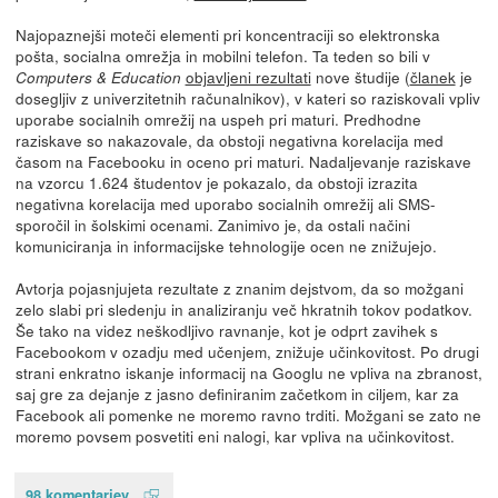
Najopaznejši moteči elementi pri koncentraciji so elektronska
pošta, socialna omrežja in mobilni telefon. Ta teden so bili v
objavljeni rezultati
nove študije (
članek
je
Computers & Education
dosegljiv z univerzitetnih računalnikov), v kateri so raziskovali vpliv
uporabe socialnih omrežij na uspeh pri maturi. Predhodne
raziskave so nakazovale, da obstoji negativna korelacija med
časom na Facebooku in oceno pri maturi. Nadaljevanje raziskave
na vzorcu 1.624 študentov je pokazalo, da obstoji izrazita
negativna korelacija med uporabo socialnih omrežij ali SMS-
sporočil in šolskimi ocenami. Zanimivo je, da ostali načini
komuniciranja in informacijske tehnologije ocen ne znižujejo.
Avtorja pojasnjujeta rezultate z znanim dejstvom, da so možgani
zelo slabi pri sledenju in analiziranju več hkratnih tokov podatkov.
Še tako na videz neškodljivo ravnanje, kot je odprt zavihek s
Facebookom v ozadju med učenjem, znižuje učinkovitost. Po drugi
strani enkratno iskanje informacij na Googlu ne vpliva na zbranost,
saj gre za dejanje z jasno definiranim začetkom in ciljem, kar za
Facebook ali pomenke ne moremo ravno trditi. Možgani se zato ne
moremo povsem posvetiti eni nalogi, kar vpliva na učinkovitost.
98 komentarjev