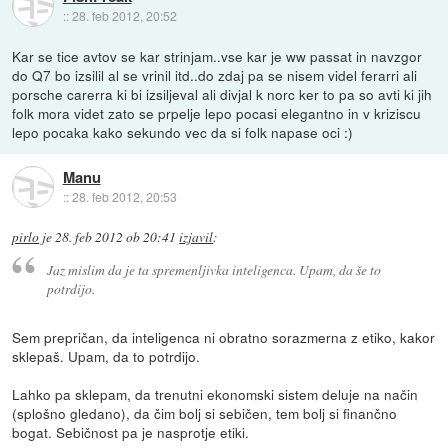
::
28. feb 2012, 20:52
Kar se tice avtov se kar strinjam..vse kar je ww passat in navzgor
do Q7 bo izsilil al se vrinil itd..do zdaj pa se nisem videl ferarri ali
porsche carerra ki bi izsiljeval ali divjal k norc ker to pa so avti ki jih
folk mora videt zato se prpelje lepo pocasi elegantno in v kriziscu
lepo pocaka kako sekundo vec da si folk napase oci :)
Manu
::
28. feb 2012, 20:53
pirlo
je
28. feb 2012 ob 20:41
izjavil
:
Jaz mislim da je ta spremenljivka
inteligenca
. Upam, da še to
potrdijo.
Sem prepričan, da inteligenca ni obratno sorazmerna z etiko, kakor
sklepaš. Upam, da to potrdijo.
Lahko pa sklepam, da trenutni ekonomski sistem deluje na način
(splošno gledano), da čim bolj si sebičen, tem bolj si finančno
bogat. Sebičnost pa je nasprotje etiki.