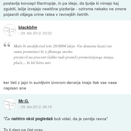
postavlja koncept filantropije, in pa idejo, da ljudje ki nimajo kaj
zgubiti, lažje izvajajo neetične pizdarije - oziroma nekako ne zmore
pojasniti višjega crime ratea v revnejših četrtih.
blackbfm
::
29. feb 2012, 03:02
Malo bi modificiral tole 20.000€ idejo. Vse denarne kazni (ne
samo prometne) bi iz fiksnega zneska
prestavil na procent (lahko tudi promil) premoženjsega stanja,
plače,... bi bil hitro mir.
ker tisti z jajci in sumljivim izvorom denarja imajo itak vse nase
napisan ane
Mr.G.
::
29. feb 2012, 06:19
"Če
boš videl, da je zemlja ravna"
nahitro okol pogledaš
To ti dam pa čist prav.