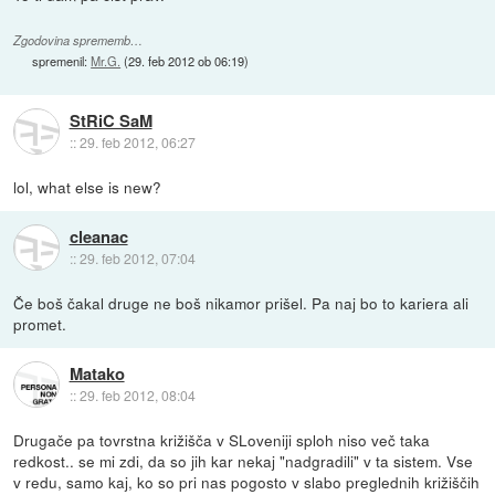
Zgodovina sprememb…
spremenil:
Mr.G.
(
29. feb 2012 ob 06:19
)
StRiC SaM
::
29. feb 2012, 06:27
lol, what else is new?
cleanac
::
29. feb 2012, 07:04
Če boš čakal druge ne boš nikamor prišel. Pa naj bo to kariera ali
promet.
Matako
::
29. feb 2012, 08:04
Drugače pa tovrstna križišča v SLoveniji sploh niso več taka
redkost.. se mi zdi, da so jih kar nekaj "nadgradili" v ta sistem. Vse
v redu, samo kaj, ko so pri nas pogosto v slabo preglednih križiščih