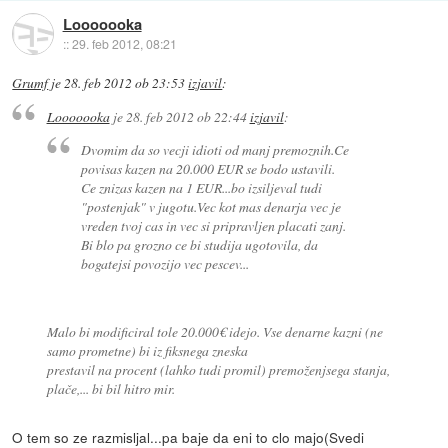
Looooooka
::
29. feb 2012, 08:21
Grumf
je
28. feb 2012 ob 23:53
izjavil
:
Looooooka
je
28. feb 2012 ob 22:44
izjavil
:
Dvomim da so vecji idioti od manj premoznih.Ce
povisas kazen na 20.000 EUR se bodo ustavili.
Ce znizas kazen na 1 EUR...bo izsiljeval tudi
"postenjak" v jugotu.Vec kot mas denarja vec je
vreden tvoj cas in vec si pripravljen placati zanj.
Bi blo pa grozno ce bi studija ugotovila, da
bogatejsi povozijo vec pescev...
Malo bi modificiral tole 20.000€ idejo. Vse denarne kazni (ne
samo prometne) bi iz fiksnega zneska
prestavil na procent (lahko tudi promil) premoženjsega stanja,
plače,... bi bil hitro mir.
O tem so ze razmisljal...pa baje da eni to clo majo(Svedi