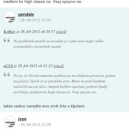
medtem ko high classa ne. Vsaj opazno ne.
gendale
::
28. feb 2012, 21:25
KoMar-
je
28. feb 2012 ob 20:57
izjavil
:
Na parkirnih mestih za invalide je vedno moč najti veliko
avtomobilov prestižnih znamk.
nUUb
je
28. feb 2012 ob 21:23
izjavil
:
No ja, če človek namerno parkira na invalidnem prostoru, potem
naj plača. Sploh če je prestižni avto. Mene so pred kratkim
nalisičili na eni ulici. Ampak kolikor opažam, pošteni ljudje
na*ebejo, medtem ko high classa ne. Vsaj opazno ne.
takim vedno naredim eno ornk črto s ključem
jype
::
28. feb 2012, 21:28