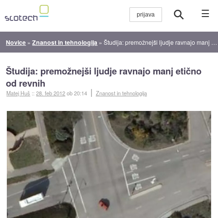
☰
Novice
»
Znanost in tehnologija
»
Študija: premožnejši ljudje ravnajo manj etično od revnih
Študija: premožnejši ljudje ravnajo manj etično
od revnih
Matej Huš
::
28. feb 2012
ob 20:14
Znanost in tehnologija