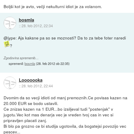
Boljši kot je avto, večji nekulturni idiot je za volanom.
bosmla
::
28. feb 2012, 22:34
@jype: Aja kaksne pa so se moznosti? Da to za tebe foter naredi
?
Zgodovina sprememb…
spremenil:
bosmla
(
28. feb 2012 ob 22:35
)
Looooooka
::
28. feb 2012, 22:44
Dvomim da so vecji idioti od manj premoznih.Ce povisas kazen na
20.000 EUR se bodo ustavili.
Ce znizas kazen na 1 EUR...bo izsiljeval tudi "postenjak" v
jugotu.Vec kot mas denarja vec je vreden tvoj cas in vec si
pripravljen placati zanj.
Bi blo pa grozno ce bi studija ugotovila, da bogatejsi povozijo vec
pescev...