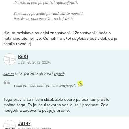
dnarsko in potl po par leti zafilozofiral!!!
Sam okrog pogledaš pa vidiš, kar so napisal.
Raziskave, znanstveniki....pa kaj še!!!!
Hja, to raziskavo so delal znanstveniki. Znanstveniki hočejo
natančne utemeljitve. Če nahitro
boš videl, da je
okol pogledaš
zemlja ravna. :)
KoKi
::
28. feb 2012, 22:04
carota
je
28. feb 2012 ob 20:47
izjavil
:
Temu pravimo tudi "pravilo cenejšega".
Tega pravila še nisem slišal. Zelo dobro pa poznam pravilo
močnejšega. To je, če ti tovorno vozilo izsili prednost. Zelo
neugodna zadeva, a potrjuje pravilo.
JST47
::
28. feb 2012, 22:09