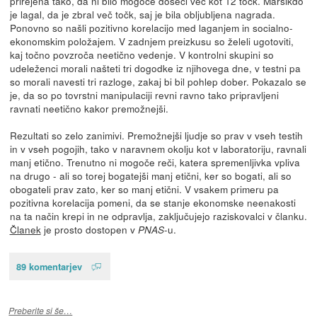
prirejena tako, da ni bilo mogoče doseči več kot 12 točk. Marsikdo
je lagal, da je zbral več točk, saj je bila obljubljena nagrada.
Ponovno so našli pozitivno korelacijo med laganjem in socialno-
ekonomskim položajem. V zadnjem preizkusu so želeli ugotoviti,
kaj točno povzroča neetično vedenje. V kontrolni skupini so
udeleženci morali našteti tri dogodke iz njihovega dne, v testni pa
so morali navesti tri razloge, zakaj bi bil pohlep dober. Pokazalo se
je, da so po tovrstni manipulaciji revni ravno tako pripravljeni
ravnati neetično kakor premožnejši.
Rezultati so zelo zanimivi. Premožnejši ljudje so prav v vseh testih
in v vseh pogojih, tako v naravnem okolju kot v laboratoriju, ravnali
manj etično. Trenutno ni mogoče reči, katera spremenljivka vpliva
na drugo - ali so torej bogatejši manj etični, ker so bogati, ali so
obogateli prav zato, ker so manj etični. V vsakem primeru pa
pozitivna korelacija pomeni, da se stanje ekonomske neenakosti
na ta način krepi in ne odpravlja, zaključujejo raziskovalci v članku.
Članek
je prosto dostopen v
-u.
PNAS
89 komentarjev
Preberite si še…