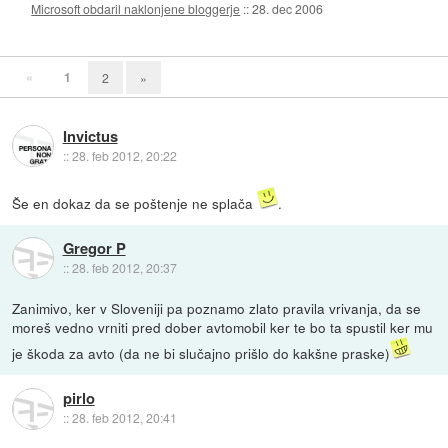
Microsoft obdaril naklonjene bloggerje
::
28. dec 2006
«
1
2
»
Invictus
::
28. feb 2012, 20:22
Še en dokaz da se poštenje ne splača
.
Gregor P
::
28. feb 2012, 20:37
Zanimivo, ker v Sloveniji pa poznamo zlato pravila vrivanja, da se
moreš vedno vrniti pred dober avtomobil ker te bo ta spustil ker mu
je škoda za avto (da ne bi slučajno prišlo do kakšne praske)
pirlo
::
28. feb 2012, 20:41