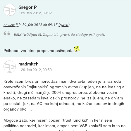
Gregor P
::
29. feb 2012, 09:32
poweroff
je
29. feb 2012 ob 09:15
izjavil
:
BMZ (BOštjan M. Zupančič) pravi, da vladajo psihopati.
Psihopat verjetno prepozna psihopata
madmitch
::
29. feb 2012, 09:59
Kretenizem brez primere. Jaz imam dva avta, eden je iz razreda
osovraženih "tajkunskih" ogromnih avtov (kupljen, ne na leasing ali
kredit), drugi nič manjši je 2004 enoprostorec. Z obema vozim
enako, ne zasedam invalidskih prostorov, ne izsiljujem, ne divjam
po cestah (ok, na AC me kdaj odnese), ne kažem prstov in drugih
organov okoli...
Mogoče zato, ker nisem tipičen "trust fund kid" in ker nisem
politično nakradel, kar imam, ampak sem VSE zaslužil sam in to na