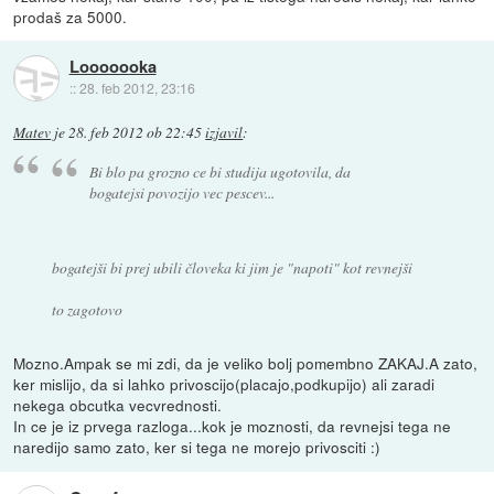
prodaš za 5000.
Looooooka
::
28. feb 2012, 23:16
Matev
je
28. feb 2012 ob 22:45
izjavil
:
Bi blo pa grozno ce bi studija ugotovila, da
bogatejsi povozijo vec pescev...
bogatejši bi prej ubili človeka ki jim je "napoti" kot revnejši
to zagotovo
Mozno.Ampak se mi zdi, da je veliko bolj pomembno ZAKAJ.A zato,
ker mislijo, da si lahko privoscijo(placajo,podkupijo) ali zaradi
nekega obcutka vecvrednosti.
In ce je iz prvega razloga...kok je moznosti, da revnejsi tega ne
naredijo samo zato, ker si tega ne morejo privosciti :)