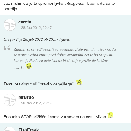
Jaz mislim da je ta spremenljivka
. Upam, da še to
inteligenca
potrdijo.
carota
::
28. feb 2012, 20:47
Gregor P
je
28. feb 2012 ob 20:37
izjavil
:
Zanimivo, ker v Sloveniji pa poznamo zlato pravila vrivanja, da
se moreš vedno vrniti pred dober avtomobil ker te bo ta spustil
ker mu je škoda za avto (da ne bi slučajno prišlo do kakšne
praske)
Temu pravimo tudi "pravilo cenejšega".
MrBrdo
::
28. feb 2012, 20:48
Eno tako STOP križišče imamo v trnovem na cesti Mivka
FishFreak