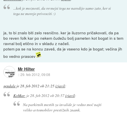
...kok je moznosti, da revnejsi tega ne naredijo samo zato, ker si
tega ne morejo privosciti :)
ja, to bi znalo biti zelo resnično. ker je iluzorno pričakovati, da pa
bo reven folk kar po nekem čudežu bolj pameten kot bogat in s tem
ravnal bolj etično in v skladu z načeli.
potem pa se na koncu zaveš, da je vseeno kdo je bogat; večina jih
bo vedno prascev
Mr Hilter
::
29. feb 2012, 09:08
gendale
je
28. feb 2012 ob 21:25
izjavil
:
KoMar-
je
28. feb 2012 ob 20:57
izjavil
:
Na parkirnih mestih za invalide je vedno moč najti
veliko avtomobilov prestižnih znamk.