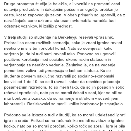
Druga prometna študija je beležila, ali vozniki na prometni cesti
ustavijo pred zebro in čakajočim pešcem omogočijo prečkanje
ceste, kot to zapoveduje zakon. V obeh primerih so ugotovili, da z
naraščajočo ceno oziroma statusom avtomobila narašča tudi
odstotek voznikov, ki izsilijo prednost.
V tretji študiji so študentje na Berkeleyju reševali vprašalnik.
Prebrali so osem različnih scenariju, kako je znani igralec ravnal
neetično in si s tem pridobil korist. Nato so ocenjevali, kako
verjetno je, da bi tudi sami ravnali tako. Ponovno so ugotovili
pozitivno korelacijo med socialno-ekonomskim statusom in
verjetnostjo za neetično vedenje. Zanimivo je, da na vedenje
pomembno vpliva tudi
o lastnem statusu. Ko so
percepcija
študente povsem naključno razvrstili po socialno-ekonomski
lestvici od 1 do 10, so se ti ravnali, kakor da resnično pripadajo
posameznim razredom. To so merili tako, da so jih posadili v sobo
reševat vprašalnik, nato pa so morali čakati v sobi, kjer so bili na
mizi bonboni z oznako, da so namenjeni otrokom v sosednjem
laboratoriju. Raziskovalci so merili, koliko bonbonov je zmanjkalo.
Podobno se je izkazalo tudi v študiji, ko so morali udeleženci igrati
igro na srečo. Petkrat so na računalniku metali navidezno igralno
kocko, nato pa so morali poročati, koliko točk so zbrali. Igra je bila