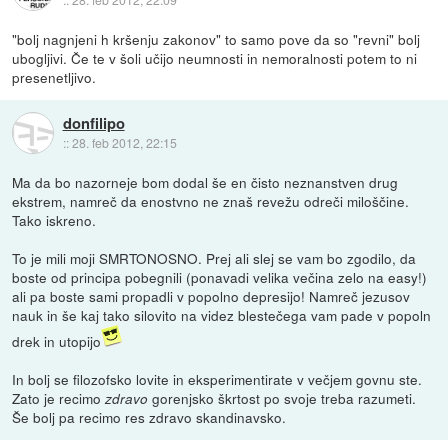
"bolj nagnjeni h kršenju zakonov" to samo pove da so "revni" bolj
ubogljivi. Če te v šoli učijo neumnosti in nemoralnosti potem to ni
presenetljivo.
donfilipo
::
28. feb 2012, 22:15
Ma da bo nazorneje bom dodal še en čisto neznanstven drug
ekstrem, namreč da enostvno ne znaš revežu odreči miloščine.
Tako iskreno.
To je mili moji SMRTONOSNO. Prej ali slej se vam bo zgodilo, da
boste od principa pobegnili (ponavadi velika večina zelo na easy!)
ali pa boste sami propadli v popolno depresijo! Namreč jezusov
nauk in še kaj tako silovito na videz blestečega vam pade v popoln
drek in utopijo
In bolj se filozofsko lovite in eksperimentirate v večjem govnu ste.
Zato je recimo
gorenjsko škrtost po svoje treba razumeti.
zdravo
Še bolj pa recimo res zdravo skandinavsko.