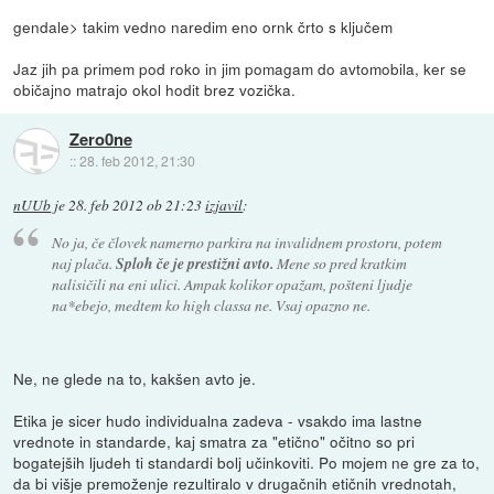
gendale> takim vedno naredim eno ornk črto s ključem
Jaz jih pa primem pod roko in jim pomagam do avtomobila, ker se
običajno matrajo okol hodit brez vozička.
Zero0ne
::
28. feb 2012, 21:30
nUUb
je
28. feb 2012 ob 21:23
izjavil
:
No ja, če človek namerno parkira na invalidnem prostoru, potem
naj plača.
Sploh če je prestižni avto.
Mene so pred kratkim
nalisičili na eni ulici. Ampak kolikor opažam, pošteni ljudje
na*ebejo, medtem ko high classa ne. Vsaj opazno ne.
Ne, ne glede na to, kakšen avto je.
Etika je sicer hudo individualna zadeva - vsakdo ima lastne
vrednote in standarde, kaj smatra za "etično" očitno so pri
bogatejših ljudeh ti standardi bolj učinkoviti. Po mojem ne gre za to,
da bi višje premoženje rezultiralo v drugačnih etičnih vrednotah,