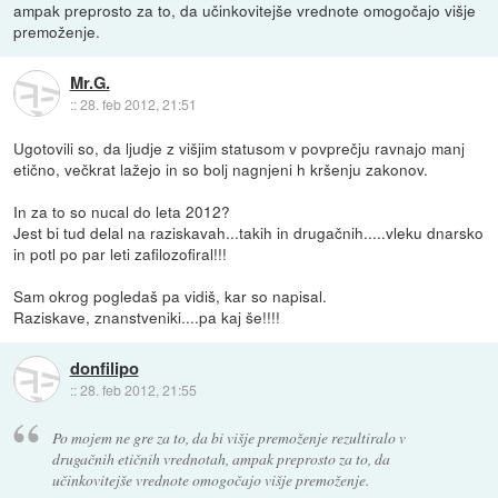
ampak preprosto za to, da učinkovitejše vrednote omogočajo višje
premoženje.
Mr.G.
::
28. feb 2012, 21:51
Ugotovili so, da ljudje z višjim statusom v povprečju ravnajo manj
etično, večkrat lažejo in so bolj nagnjeni h kršenju zakonov.
In za to so nucal do leta 2012?
Jest bi tud delal na raziskavah...takih in drugačnih.....vleku dnarsko
in potl po par leti zafilozofiral!!!
Sam okrog pogledaš pa vidiš, kar so napisal.
Raziskave, znanstveniki....pa kaj še!!!!
donfilipo
::
28. feb 2012, 21:55
Po mojem ne gre za to, da bi višje premoženje rezultiralo v
drugačnih etičnih vrednotah, ampak preprosto za to, da
učinkovitejše vrednote omogočajo višje premoženje.