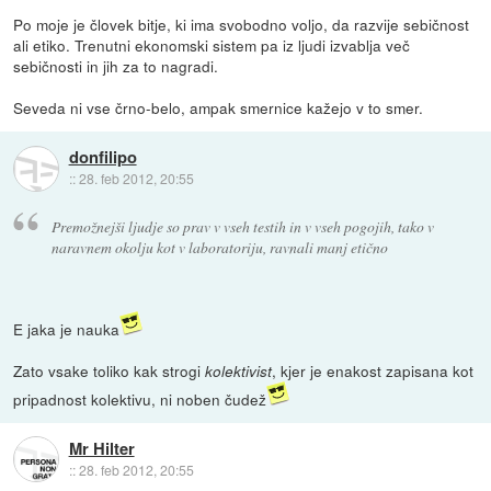
Po moje je človek bitje, ki ima svobodno voljo, da razvije sebičnost
ali etiko. Trenutni ekonomski sistem pa iz ljudi izvablja več
sebičnosti in jih za to nagradi.
Seveda ni vse črno-belo, ampak smernice kažejo v to smer.
donfilipo
::
28. feb 2012, 20:55
Premožnejši ljudje so prav v vseh testih in v vseh pogojih, tako v
naravnem okolju kot v laboratoriju, ravnali manj etično
E jaka je nauka
Zato vsake toliko kak strogi
, kjer je enakost zapisana kot
kolektivist
pripadnost kolektivu, ni noben čudež
Mr Hilter
::
28. feb 2012, 20:55