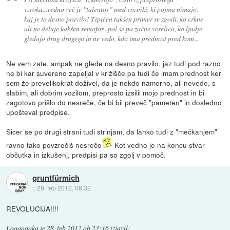
vzroka...vedno več je "talentov" med vozniki, ki pojma nimajo,
kaj je to desno pravilo! Tipičen takšen primer se zgodi, ko crkne
ali ne deluje kakšen semafor...pol se pa začne veselica, ko ljudje
gledajo drug drugega in ne vedo, kdo ima prednost pred kom...
Ne vem zate, ampak ne glede na desno pravilo, jaz tudi pod razno
ne bi kar suvereno zapeljal v križišče pa tudi če imam prednost ker
sem že prevelikokrat doživel, da je nekdo namerno, ali nevede, s
slabim, ali dobrim vozilom, preprosto izsilil mojo prednost in bi
zagotovo prišlo do nesreče, če bi bil preveč "pameten" in dosledno
upošteval predpise.
Sicer se po drugi strani tudi strinjam, da lahko tudi z "mečkanjem"
ravno tako povzročiš nesrečo
Kot vedno je na koncu stvar
občutka in izkušenj, predpisi pa so zgolj v pomoč.
gruntfürmich
::
29. feb 2012, 08:32
REVOLUCIJA!!!!
Looooooka
je
28. feb 2012 ob 23:16
izjavil
: