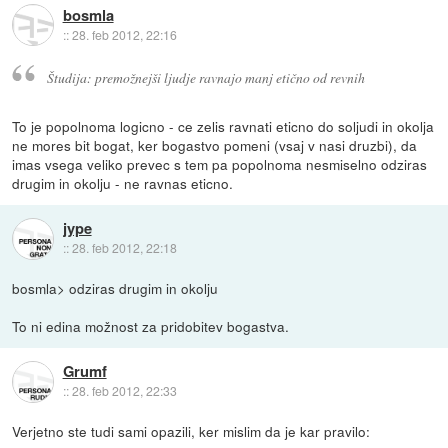
bosmla
::
28. feb 2012, 22:16
Študija: premožnejši ljudje ravnajo manj etično od revnih
To je popolnoma logicno - ce zelis ravnati eticno do soljudi in okolja
ne mores bit bogat, ker bogastvo pomeni (vsaj v nasi druzbi), da
imas vsega veliko prevec s tem pa popolnoma nesmiselno odziras
drugim in okolju - ne ravnas eticno.
jype
::
28. feb 2012, 22:18
bosmla> odziras drugim in okolju
To ni edina možnost za pridobitev bogastva.
Grumf
::
28. feb 2012, 22:33
Verjetno ste tudi sami opazili, ker mislim da je kar pravilo: