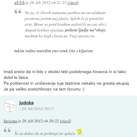
nUUb
je
28. feb 2012 ob 21:23
izjavil
:
No ja, če človek namerno parkira na invalidnem
prostoru, potem naj plača. Sploh če je prestižni
avto. Mene so pred kratkim nalisičili na eni ulici.
Ampak kolikor opažam,
pošteni ljudje na*ebejo
,
medtem ko high classa ne. Vsaj opazno ne.
takim vedno naredim eno ornk črto s ključem
Imaš srečo da ni bilo v okolici tebi podobnega hinavca in si tako
dobil le lisice.
Pa poštenost in uničevanje tuje lastnine nekako ne gresta skupaj.
Je pa veliko svetohlincev na tem forumu :(
judoka
::
29. feb 2012, 09:11
Invictus
je
28. feb 2012 ob 20:22
izjavil
:
Še en dokaz da se poštenje ne splača
.