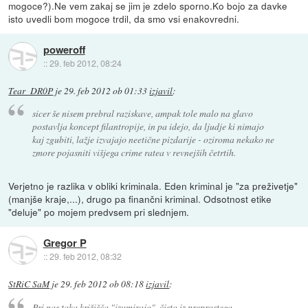
mogoce?).Ne vem zakaj se jim je zdelo sporno.Ko bojo za davke
isto uvedli bom mogoce trdil, da smo vsi enakovredni.
poweroff
::
29. feb 2012, 08:24
Tear_DR0P
je
29. feb 2012 ob 01:33
izjavil
:
sicer še nisem prebral raziskave, ampak tole malo na glavo
postavlja koncept filantropije, in pa idejo, da ljudje ki nimajo
kaj zgubiti, lažje izvajajo neetične pizdarije - oziroma nekako ne
zmore pojasniti višjega crime ratea v revnejših četrtih.
Verjetno je razlika v obliki kriminala. Eden kriminal je "za preživetje"
(manjše kraje,...), drugo pa finančni kriminal. Odsotnost etike
"deluje" po mojem predvsem pri slednjem.
Gregor P
::
29. feb 2012, 08:32
StRiC SaM
je
29. feb 2012 ob 08:18
izjavil
:
Pri nas taka križišča "izumirajo", čisto iz preprostega