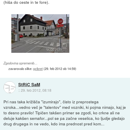
(hiša do ceste in te fore).
Zgodovina sprememb…
zavarovalo slike:
gzibret
(
29. feb 2012 ob 14:59
)
StRiC SaM
::
29. feb 2012, 08:18
Pri nas taka križišča "izumirajo", čisto iz preprostega
vzroka...vedno več je "talentov" med vozniki, ki pojma nimajo, kaj je
to desno pravilo! Tipičen takšen primer se zgodi, ko crkne ali ne
deluje kakšen semafor...pol se pa začne veselica, ko ljudje gledajo
drug drugega in ne vedo, kdo ima prednost pred kom...