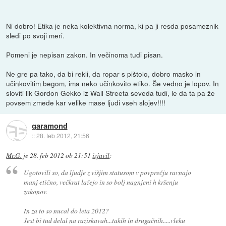
Ni dobro! Etika je neka kolektivna norma, ki pa ji resda posameznik
sledi po svoji meri.
Pomeni je nepisan zakon. In večinoma tudi pisan.
Ne gre pa tako, da bi rekli, da ropar s pištolo, dobro masko in
učinkovitim begom, ima neko učinkovito etiko. Še vedno je lopov. In
sloviti lik Gordon Gekko iz Wall Streeta seveda tudi, le da ta pa že
povsem zmede kar velike mase ljudi vseh slojev!!!!
garamond
::
28. feb 2012, 21:56
Mr.G.
je
28. feb 2012 ob 21:51
izjavil
:
Ugotovili so, da ljudje z višjim statusom v povprečju ravnajo
manj etično, večkrat lažejo in so bolj nagnjeni h kršenju
zakonov.
In za to so nucal do leta 2012?
Jest bi tud delal na raziskavah...takih in drugačnih.....vleku