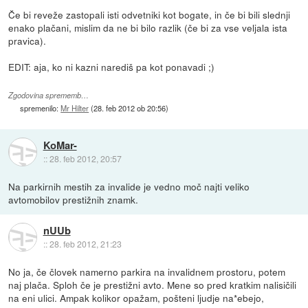
Če bi reveže zastopali isti odvetniki kot bogate, in če bi bili slednji
enako plačani, mislim da ne bi bilo razlik (če bi za vse veljala ista
pravica).
EDIT: aja, ko ni kazni narediš pa kot ponavadi ;)
Zgodovina sprememb…
spremenilo:
Mr Hilter
(
28. feb 2012 ob 20:56
)
KoMar-
::
28. feb 2012, 20:57
Na parkirnih mestih za invalide je vedno moč najti veliko
avtomobilov prestižnih znamk.
nUUb
::
28. feb 2012, 21:23
No ja, če človek namerno parkira na invalidnem prostoru, potem
naj plača. Sploh če je prestižni avto. Mene so pred kratkim nalisičili
na eni ulici. Ampak kolikor opažam, pošteni ljudje na*ebejo,