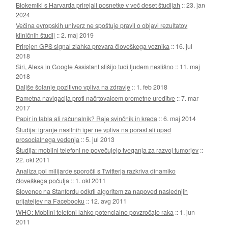
Biokemiki s Harvarda prirejali posnetke v več deset študijah
::
23. jan
2024
Večina evropskih univerz ne spoštuje pravil o objavi rezultatov
kliničnih študij
::
2. maj 2019
Prirejen GPS signal zlahka prevara človeškega voznika
::
16. jul
2018
Siri, Alexa in Google Assistant slišijo tudi ljudem neslišno
::
11. maj
2018
Daljše šolanje pozitivno vpliva na zdravje
::
1. feb 2018
Pametna navigacija proti načrtovalcem prometne ureditve
::
7. mar
2017
Papir in tabla ali računalnik? Raje svinčnik in kreda
::
6. maj 2014
Študija: igranje nasilnih iger ne vpliva na porast ali upad
prosocialnega vedenja
::
5. jul 2013
Študija: mobilni telefoni ne povečujejo tveganja za razvoj tumorjev
::
22. okt 2011
Analiza pol milijarde sporočil s Twitterja razkriva dinamiko
človeškega počutja
::
1. okt 2011
Slovenec na Stanfordu odkril algoritem za napoved naslednjih
prijateljev na Facebooku
::
12. avg 2011
WHO: Mobilni telefoni lahko potencialno povzročajo raka
::
1. jun
2011