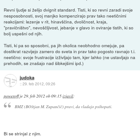
Revni ljudje si želijo dvignit standard. Tisti, ki so revni zaradi svoje
nesposobnosti, svoj manjko kompenzirajo prav tako neetičnimi
reakcijami: lezenje v rit, hinavščina, dvoličnost, kraja,
"pravičništvo", nevoščljivost, jebanje v glavo in oviranje tistih, ki so
bolj uspešni od njih.
Tisti, ki pa so sposobni, pa jih okolica neobhodno omejuje, pa
dostikrat razvijejo zamero do sveta in prav tako pogosto ravnajo t.i.
neetično: svoje frustracije izživljajo tam, kjer lahko (ne ustavljajo na
prehodih, se znašajo nad šibkejšimi ipd.)
judoka
::
29. feb 2012, 09:26
poweroff
je
29. feb 2012 ob 09:15
izjavil
:
BMZ (BOštjan M. Zupančič) pravi, da vladajo psihopati.
Bi se strinjal z njim.