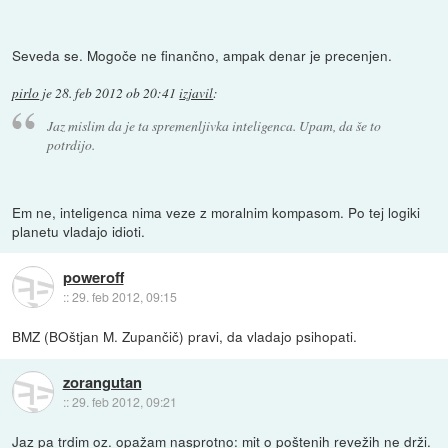
Seveda se. Mogoče ne finančno, ampak denar je precenjen.
pirlo
je
28. feb 2012 ob 20:41
izjavil
:
Jaz mislim da je ta spremenljivka
inteligenca
. Upam, da še to
potrdijo.
Em ne, inteligenca nima veze z moralnim kompasom. Po tej logiki
planetu vladajo idioti.
poweroff
::
29. feb 2012, 09:15
BMZ (BOštjan M. Zupančič) pravi, da vladajo psihopati.
zorangutan
::
29. feb 2012, 09:21
Jaz pa trdim oz. opažam nasprotno: mit o poštenih revežih ne drži.