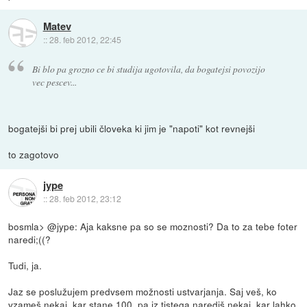
Matev
::
28. feb 2012, 22:45
Bi blo pa grozno ce bi studija ugotovila, da bogatejsi povozijo
vec pescev...
bogatejši bi prej ubili človeka ki jim je "napoti" kot revnejši
to zagotovo
jype
::
28. feb 2012, 23:12
bosmla> @jype: Aja kaksne pa so se moznosti? Da to za tebe foter
naredi;((?
Tudi, ja.
Jaz se poslužujem predvsem možnosti ustvarjanja. Saj veš, ko
vzameš nekaj, kar stane 100, pa iz tistega narediš nekaj, kar lahko