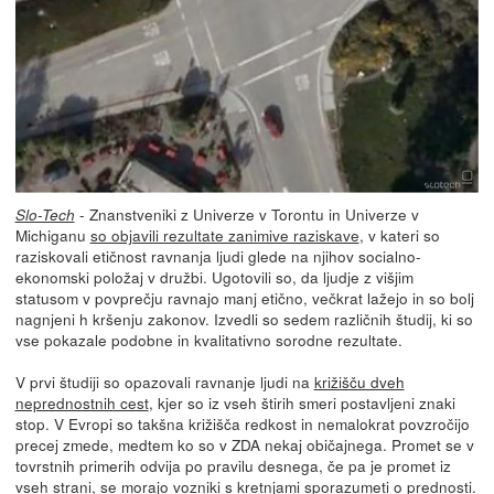
- Znanstveniki z Univerze v Torontu in Univerze v
Slo-Tech
Michiganu
so objavili rezultate zanimive raziskave
, v kateri so
raziskovali etičnost ravnanja ljudi glede na njihov socialno-
ekonomski položaj v družbi. Ugotovili so, da ljudje z višjim
statusom v povprečju ravnajo manj etično, večkrat lažejo in so bolj
nagnjeni h kršenju zakonov. Izvedli so sedem različnih študij, ki so
vse pokazale podobne in kvalitativno sorodne rezultate.
V prvi študiji so opazovali ravnanje ljudi na
križišču dveh
neprednostnih cest
, kjer so iz vseh štirih smeri postavljeni znaki
stop. V Evropi so takšna križišča redkost in nemalokrat povzročijo
precej zmede, medtem ko so v ZDA nekaj običajnega. Promet se v
tovrstnih primerih odvija po pravilu desnega, če pa je promet iz
vseh strani, se morajo vozniki s kretnjami sporazumeti o prednosti.