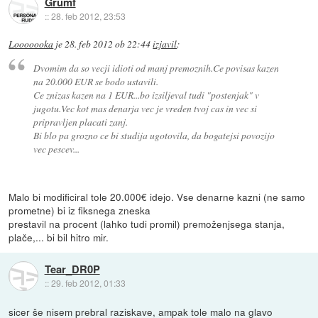
Grumf
::
28. feb 2012, 23:53
Looooooka
je
28. feb 2012 ob 22:44
izjavil
:
Dvomim da so vecji idioti od manj premoznih.Ce povisas kazen
na 20.000 EUR se bodo ustavili.
Ce znizas kazen na 1 EUR...bo izsiljeval tudi "postenjak" v
jugotu.Vec kot mas denarja vec je vreden tvoj cas in vec si
pripravljen placati zanj.
Bi blo pa grozno ce bi studija ugotovila, da bogatejsi povozijo
vec pescev...
Malo bi modificiral tole 20.000€ idejo. Vse denarne kazni (ne samo
prometne) bi iz fiksnega zneska
prestavil na procent (lahko tudi promil) premoženjsega stanja,
plače,... bi bil hitro mir.
Tear_DR0P
::
29. feb 2012, 01:33
sicer še nisem prebral raziskave, ampak tole malo na glavo