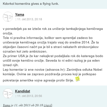
Kdorkol komentira gives a flying funk.
Yama
::
11. okt 2013, 20:18
v ponedeljek pa se izteče rok za uničenje tamkajšnjega kemičnega
orožja.
Tole ni pravilna informacija, kolikor sem spremljal zadevo bo
uničevanje kemičnega orožja trajalo vsaj do sredine 2014. Že ta
objavljen časovni načrt pa je bil s strani nekaterih strokovnjakov
označen kot zelo ambiciozen.
Za primer USA je že kar nekajkrat podaljšala rok do katerega bodo
uničili svoje kemično orožje. Seveda to ni edini razlog je pa eden
izmed njih.
Lep komentar iz ene novice (advance.hr): Zanimljiva odluka Nobel
komisije. Ovime se zapravo pozdravlja proces koji je potkopao
pokretanje američke vojne agresije protiv Sirije.
Kandidat
::
11. okt 2013, 20:56
Yama
je
11. okt 2013 ob 20:18
izjavil
: