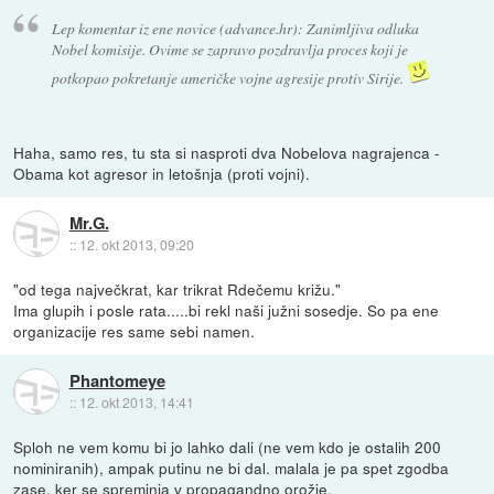
Lep komentar iz ene novice (advance.hr): Zanimljiva odluka
Nobel komisije. Ovime se zapravo pozdravlja proces koji je
potkopao pokretanje američke vojne agresije protiv Sirije.
Haha, samo res, tu sta si nasproti dva Nobelova nagrajenca -
Obama kot agresor in letošnja (proti vojni).
Mr.G.
::
12. okt 2013, 09:20
"od tega največkrat, kar trikrat Rdečemu križu."
Ima glupih i posle rata.....bi rekl naši južni sosedje. So pa ene
organizacije res same sebi namen.
Phantomeye
::
12. okt 2013, 14:41
Sploh ne vem komu bi jo lahko dali (ne vem kdo je ostalih 200
nominiranih), ampak putinu ne bi dal. malala je pa spet zgodba
zase, ker se spreminja v propagandno orožje.