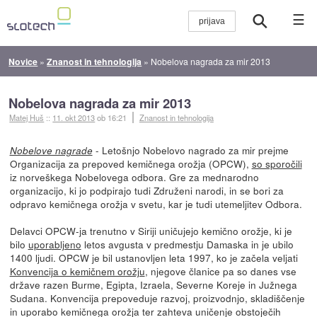
☰
Novice
»
Znanost in tehnologija
»
Nobelova nagrada za mir 2013
Nobelova nagrada za mir 2013
Matej Huš
::
11. okt 2013
ob 16:21
Znanost in tehnologija
- Letošnjo Nobelovo nagrado za mir prejme
Nobelove nagrade
Organizacija za prepoved kemičnega orožja (OPCW),
so sporočili
iz norveškega Nobelovega odbora. Gre za mednarodno
organizacijo, ki jo podpirajo tudi Združeni narodi, in se bori za
odpravo kemičnega orožja v svetu, kar je tudi utemeljitev Odbora.
Delavci OPCW-ja trenutno v Siriji uničujejo kemično orožje, ki je
bilo
uporabljeno
letos avgusta v predmestju Damaska in je ubilo
1400 ljudi. OPCW je bil ustanovljen leta 1997, ko je začela veljati
Konvencija o kemičnem orožju
, njegove članice pa so danes vse
države razen Burme, Egipta, Izraela, Severne Koreje in Južnega
Sudana. Konvencija prepoveduje razvoj, proizvodnjo, skladiščenje
in uporabo kemičnega orožja ter zahteva uničenje obstoječih