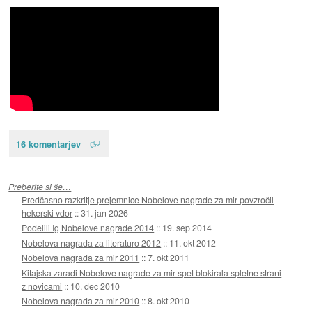
16 komentarjev
Preberite si še…
Predčasno razkritje prejemnice Nobelove nagrade za mir povzročil
hekerski vdor
::
31. jan 2026
Podelili Ig Nobelove nagrade 2014
::
19. sep 2014
Nobelova nagrada za literaturo 2012
::
11. okt 2012
Nobelova nagrada za mir 2011
::
7. okt 2011
Kitajska zaradi Nobelove nagrade za mir spet blokirala spletne strani
z novicami
::
10. dec 2010
Nobelova nagrada za mir 2010
::
8. okt 2010