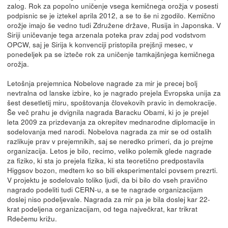
zalog. Rok za popolno uničenje vsega kemičnega orožja v posesti
podpisnic se je iztekel aprila 2012, a se to še ni zgodilo. Kemično
orožje imajo še vedno tudi Združene države, Rusija in Japonska. V
Siriji uničevanje tega arzenala poteka prav zdaj pod vodstvom
OPCW, saj je Sirija k konvenciji pristopila prejšnji mesec, v
ponedeljek pa se izteče rok za uničenje tamkajšnjega kemičnega
orožja.
Letošnja prejemnica Nobelove nagrade za mir je precej bolj
nevtralna od lanske izbire, ko je nagrado prejela Evropska unija za
šest desetletij miru, spoštovanja človekovih pravic in demokracije.
Še več prahu je dvignila nagrada Baracku Obami, ki jo je prejel
leta 2009 za prizdevanja za okrepitev mednarodne diplomacije in
sodelovanja med narodi. Nobelova nagrada za mir se od ostalih
razlikuje prav v prejemnikih, saj se neredko primeri, da jo prejme
organizacija. Letos je bilo, recimo, veliko polemik glede nagrade
za fiziko, ki sta jo prejela fizika, ki sta teoretično predpostavila
Higgsov bozon, medtem ko so bili eksperimentalci povsem prezrti.
V projektu je sodelovalo toliko ljudi, da bi bilo do vseh pravično
nagrado podeliti tudi CERN-u, a se te nagrade organizacijam
doslej niso podeljevale. Nagrada za mir pa je bila doslej kar 22-
krat podeljena organizacijam, od tega največkrat, kar trikrat
Rdečemu križu.