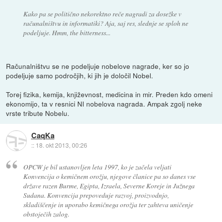
Kako pa se politično nekorektno reče nagradi za dosežke v
računalništvu in informatiki? Aja, saj res, slednje se sploh ne
podeljuje. Hmm, the bitterness...
Računalništvu se ne podeljuje nobelove nagrade, ker so jo
podeljuje samo področjih, ki jih je določil Nobel.
Torej fizika, kemija, književnost, medicina in mir. Preden kdo omeni
ekonomijo, ta v resnici NI nobelova nagrada. Ampak zgolj neke
vrste tribute Nobelu.
CaqKa
::
18. okt 2013, 00:26
OPCW je bil ustanovljen leta 1997, ko je začela veljati
Konvencija o kemičnem orožju, njegove članice pa so danes vse
države razen Burme, Egipta, Izraela, Severne Koreje in Južnega
Sudana. Konvencija prepoveduje razvoj, proizvodnjo,
skladiščenje in uporabo kemičnega orožja ter zahteva uničenje
obstoječih zalog.