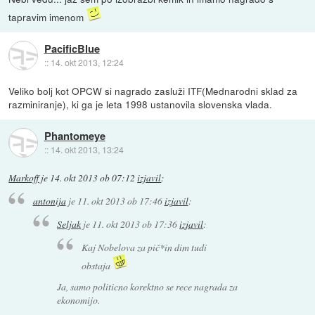
tapravim imenom
PacificBlue
::
14. okt 2013, 12:24
Veliko bolj kot OPCW si nagrado zasluži ITF(Mednarodni sklad za
razminiranje), ki ga je leta 1998 ustanovila slovenska vlada.
Phantomeye
::
14. okt 2013, 13:24
Markoff
je
14. okt 2013 ob 07:12
izjavil
:
antonija
je
11. okt 2013 ob 17:46
izjavil
:
Seljak
je
11. okt 2013 ob 17:36
izjavil
:
Kaj Nobelova za pič*in dim tudi
obstaja
Ja, samo politicno korektno se rece nagrada za
ekonomijo.