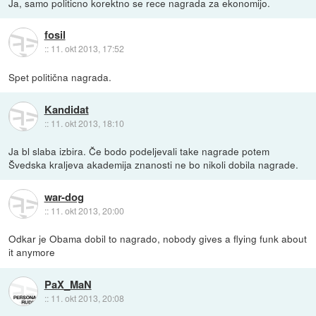
Ja, samo politicno korektno se rece nagrada za ekonomijo.
fosil
::
11. okt 2013, 17:52
Spet politična nagrada.
Kandidat
::
11. okt 2013, 18:10
Ja bl slaba izbira. Če bodo podeljevali take nagrade potem
Švedska kraljeva akademija znanosti ne bo nikoli dobila nagrade.
war-dog
::
11. okt 2013, 20:00
Odkar je Obama dobil to nagrado, nobody gives a flying funk about
it anymore
PaX_MaN
::
11. okt 2013, 20:08