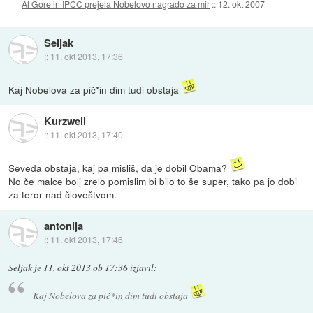
Al Gore in IPCC prejela Nobelovo nagrado za mir
::
12. okt 2007
Seljak
::
11. okt 2013, 17:36
Kaj Nobelova za pič*in dim tudi obstaja
Kurzweil
::
11. okt 2013, 17:40
Seveda obstaja, kaj pa misliš, da je dobil Obama?
No če malce bolj zrelo pomislim bi bilo to še super, tako pa jo dobi
za teror nad človeštvom.
antonija
::
11. okt 2013, 17:46
Seljak
je
11. okt 2013 ob 17:36
izjavil
:
Kaj Nobelova za pič*in dim tudi obstaja