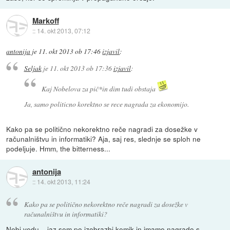
Markoff
::
14. okt 2013, 07:12
antonija
je
11. okt 2013 ob 17:46
izjavil
:
Seljak
je
11. okt 2013 ob 17:36
izjavil
:
Kaj Nobelova za pič*in dim tudi obstaja
Ja, samo politicno korektno se rece nagrada za ekonomijo.
Kako pa se politično nekorektno reče nagradi za dosežke v
računalništvu in informatiki? Aja, saj res, slednje se sploh ne
podeljuje. Hmm, the bitterness...
antonija
::
14. okt 2013, 11:24
Kako pa se politično nekorektno reče nagradi za dosežke v
računalništvu in informatiki?
Nebi vedu... jaz sem po izobrazbi kemik in imamo nagrado s