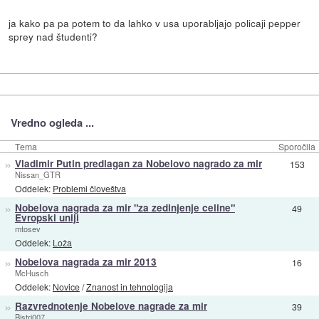
ja kako pa pa potem to da lahko v usa uporabljajo policaji pepper
sprey nad študenti?
Vredno ogleda ...
Tema
Sporočila
»
Vladimir Putin predlagan za Nobelovo nagrado za mir
153
Nissan_GTR
Oddelek:
Problemi človeštva
»
Nobelova nagrada za mir "za zedinjenje celine"
49
Evropski uniji
mtosev
Oddelek:
Loža
»
Nobelova nagrada za mir 2013
16
McHusch
Oddelek:
Novice
/
Znanost in tehnologija
»
Razvrednotenje Nobelove nagrade za mir
39
Bistri007