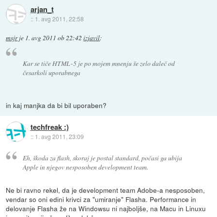
arjan_t
::
1. avg 2011, 22:58
msjr
je
1. avg 2011 ob 22:42
izjavil
:
Kar se tiče HTML-5 je po mojem mnenju še zelo daleč od
česarkoli uporabnega
in kaj manjka da bi bil uporaben?
techfreak :)
::
1. avg 2011, 23:09
Eh, škoda za flash, skoraj je postal standard, počasi ga ubija
Apple in njegov nesposoben development team.
Ne bi ravno rekel, da je development team Adobe-a nesposoben,
vendar so oni edini krivci za "umiranje" Flasha. Performance in
delovanje Flasha že na Windowsu ni najboljše, na Macu in Linuxu