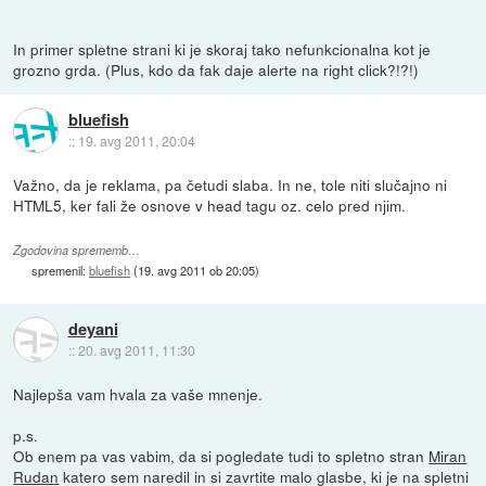
In primer spletne strani ki je skoraj tako nefunkcionalna kot je
grozno grda. (Plus, kdo da fak daje alerte na right click?!?!)
bluefish
::
19. avg 2011, 20:04
Važno, da je reklama, pa četudi slaba. In ne, tole niti slučajno ni
HTML5, ker fali že osnove v head tagu oz. celo pred njim.
Zgodovina sprememb…
spremenil:
bluefish
(
19. avg 2011 ob 20:05
)
deyani
::
20. avg 2011, 11:30
Najlepša vam hvala za vaše mnenje.
p.s.
Ob enem pa vas vabim, da si pogledate tudi to spletno stran
Miran
Rudan
katero sem naredil in si zavrtite malo glasbe, ki je na spletni