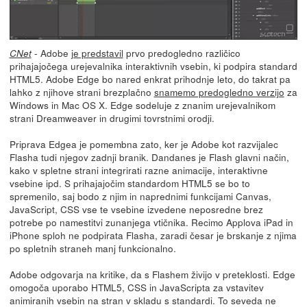
- Adobe
je predstavil
prvo predogledno različico
CNet
prihajajočega urejevalnika interaktivnih vsebin, ki podpira standard
HTML5. Adobe Edge bo nared enkrat prihodnje leto, do takrat pa
lahko z njihove strani brezplačno
snamemo predogledno verzijo
za
Windows in Mac OS X. Edge sodeluje z znanim urejevalnikom
strani Dreamweaver in drugimi tovrstnimi orodji.
Priprava Edgea je pomembna zato, ker je Adobe kot razvijalec
Flasha tudi njegov zadnji branik. Dandanes je Flash glavni način,
kako v spletne strani integrirati razne animacije, interaktivne
vsebine ipd. S prihajajočim standardom HTML5 se bo to
spremenilo, saj bodo z njim in naprednimi funkcijami Canvas,
JavaScript, CSS vse te vsebine izvedene neposredne brez
potrebe po namestitvi zunanjega vtičnika. Recimo Applova iPad in
iPhone sploh ne podpirata Flasha, zaradi česar je brskanje z njima
po spletnih straneh manj funkcionalno.
Adobe odgovarja na kritike, da s Flashem živijo v preteklosti. Edge
omogoča uporabo HTML5, CSS in JavaScripta za vstavitev
animiranih vsebin na stran v skladu s standardi. To seveda ne