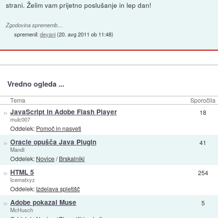
strani. Želim vam prijetno poslušanje in lep dan!
Zgodovina sprememb…
spremenil:
deyani
(
20. avg 2011 ob 11:48
)
Vredno ogleda ...
Tema
Sporočila
»
JavaScript in Adobe Flash Player
18
mulc007
Oddelek:
Pomoč in nasveti
»
Oracle opušča Java Plugin
41
Mandi
Oddelek:
Novice
/
Brskalniki
»
HTML 5
254
Icematxyz
Oddelek:
Izdelava spletišč
»
Adobe pokazal Muse
5
McHusch