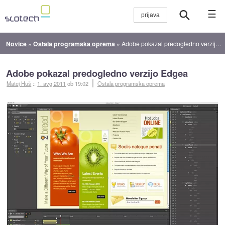
☰
Novice
»
Ostala programska oprema
»
Adobe pokazal predogledno verzijo Edgea
Adobe pokazal predogledno verzijo Edgea
Matej Huš
::
1. avg 2011
ob 19:02
Ostala programska oprema