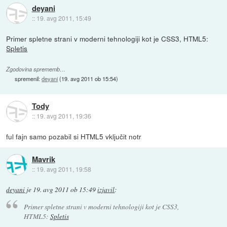
deyani
::
19. avg 2011, 15:49
Primer spletne strani v moderni tehnologiji kot je CSS3, HTML5:
Spletis
Zgodovina sprememb…
spremenil:
deyani
(
19. avg 2011 ob 15:54
)
Tody
::
19. avg 2011, 19:36
ful fajn samo pozabil si HTML5 vključit notr
Mavrik
::
19. avg 2011, 19:58
deyani
je
19. avg 2011 ob 15:49
izjavil
:
Primer spletne strani v moderni tehnologiji kot je CSS3,
HTML5:
Spletis