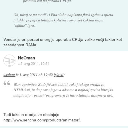
problem kot pa poraba CPUja.
Oh, tukaj se pa motiš :) Ena slabo napisana flash igrica s spleta
ti lahko popapca tolikšne količine rama, kot kakšna resna
"offline" igra.
Vendar je pri porabi energije uporaba CPUja veliko večji faktor kot
zasedenost RAMa.
NeOman
::
5. avg 2011, 10:54
usoban
je
1. avg 2011 ob 19:42
izjavil
:
Wow, zanimivo. Zadnjič sem tuhtal, zakaj takega orodja za
HTML5 ni, in da prav njegova odsotnost najbolj zavira hitrejšo
adaptacijo v praksi (programerji že hitro šaltajo, dizajnerji ne).
Tudi taksna orodja ze obstajajo
http://www.sencha.com/products/animator/
.