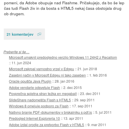
pomeni, da Adobe obupuje nad Flashme. Pričakujejo, da bo še lep
čas tudi Flash živ in da bosta s HTML5 nekaj časa obstojala drug
ob drugem.
21 komentarjev
Preberite si še…
Microsoft umaknil predogledno verzijo Windows 11 24H2 z Recallom
::
11. jun 2024
Microsoft zakrpal varnostno vrzel v Edgeu
::
21. jun 2018
Zasebni način v Microsoft Edgeu ni tako zaseben
::
1. feb 2016
Oracle opušča Java Plugin
::
28. jan 2016
Adobe vendarle odsvetuje Flash
::
2. dec 2015
Povprečna spletna stran težka en megabajt
::
23. dec 2011
SlideShare nadomešča Flash s HTML5
::
29. sep 2011
Windows 8 omejuje podporo za Flash
::
17. sep 2011
Nativno branje PDF-dokumentov v brskalniku s pdf.js
::
5. jul 2011
Predogled Internet Explorerja 10
::
13. apr 2011
Adobe izdal orodje za pretvorbo Flash v HTML5
::
9. mar 2011