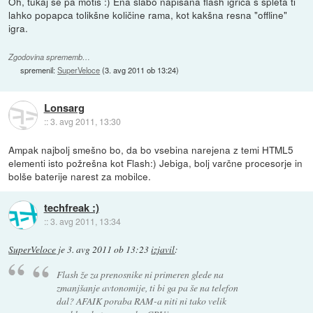
Oh, tukaj se pa motiš :) Ena slabo napisana flash igrica s spleta ti
lahko popapca tolikšne količine rama, kot kakšna resna "offline"
igra.
Zgodovina sprememb…
spremenil:
SuperVeloce
(
3. avg 2011 ob 13:24
)
Lonsarg
::
3. avg 2011, 13:30
Ampak najbolj smešno bo, da bo vsebina narejena z temi HTML5
elementi isto požrešna kot Flash:) Jebiga, bolj varčne procesorje in
bolše baterije narest za mobilce.
techfreak :)
::
3. avg 2011, 13:34
SuperVeloce
je
3. avg 2011 ob 13:23
izjavil
:
Flash že za prenosnike ni primeren glede na
zmanjšanje avtonomije, ti bi ga pa še na telefon
dal? AFAIK poraba RAM-a niti ni tako velik