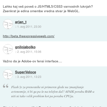
Lahko kaj veš poveš o JS/HTML5/CSS3 varnostnih luknjah?
Zaenkrat je edina omembe vredna stvar je WebGL.
arjan_t
::
1. avg 2011, 23:30
http://beta.theexpressiveweb.com/
gnilojabolko
::
2. avg 2011, 15:06
Važno da je Adobe-ov fensi interface....
SuperVeloce
::
3. avg 2011, 13:23
Flash že za prenosnike ni primeren glede na zmanjšanje
avtonomije, ti bi ga pa še na telefon dal? AFAIK poraba RAM-a
niti ni tako velik problem kot pa poraba CPUja.