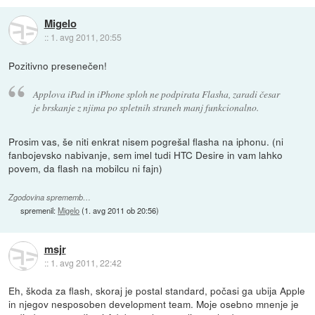
Migelo
::
1. avg 2011, 20:55
Pozitivno presenečen!
Applova iPad in iPhone sploh ne podpirata Flasha, zaradi česar
je brskanje z njima po spletnih straneh manj funkcionalno.
Prosim vas, še niti enkrat nisem pogrešal flasha na iphonu. (ni
fanbojevsko nabivanje, sem imel tudi HTC Desire in vam lahko
povem, da flash na mobilcu ni fajn)
Zgodovina sprememb…
spremenil:
Migelo
(
1. avg 2011 ob 20:56
)
msjr
::
1. avg 2011, 22:42
Eh, škoda za flash, skoraj je postal standard, počasi ga ubija Apple
in njegov nesposoben development team. Moje osebno mnenje je