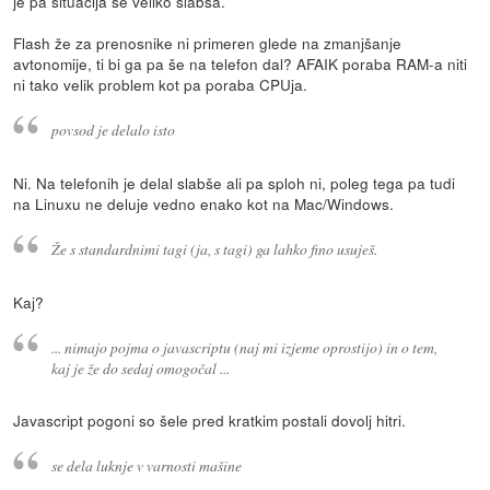
je pa situacija še veliko slabša.
Flash že za prenosnike ni primeren glede na zmanjšanje
avtonomije, ti bi ga pa še na telefon dal? AFAIK poraba RAM-a niti
ni tako velik problem kot pa poraba CPUja.
povsod je delalo isto
Ni. Na telefonih je delal slabše ali pa sploh ni, poleg tega pa tudi
na Linuxu ne deluje vedno enako kot na Mac/Windows.
Že s standardnimi tagi (ja, s tagi) ga lahko fino usuješ.
Kaj?
... nimajo pojma o javascriptu (naj mi izjeme oprostijo) in o tem,
kaj je že do sedaj omogočal ...
Javascript pogoni so šele pred kratkim postali dovolj hitri.
se dela luknje v varnosti mašine