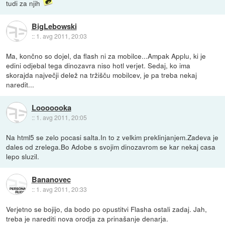
tudi za njih
BigLebowski
::
1. avg 2011, 20:03
Ma, končno so dojel, da flash ni za mobilce...Ampak Applu, ki je
edini odjebal tega dinozavra niso hotl verjet. Sedaj, ko ima
skorajda največji delež na tržišču mobilcev, je pa treba nekaj
naredit...
Looooooka
::
1. avg 2011, 20:05
Na html5 se zelo pocasi salta.In to z velkim preklinjanjem.Zadeva je
dales od zrelega.Bo Adobe s svojim dinozavrom se kar nekaj casa
lepo sluzil.
Bananovec
::
1. avg 2011, 20:33
Verjetno se bojijo, da bodo po opustitvi Flasha ostali zadaj. Jah,
treba je narediti nova orodja za prinašanje denarja.