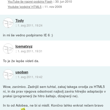
YouTube še naprej podpira Flash
::
30. jun 2010
Youtube 'podpira' HTML5
::
11. nov 2009
Tody
::
1. avg 2011, 19:24
in mi še vedno podpiramo IE 6 :)
Icematxyz
::
1. avg 2011, 19:31
To je že lepše videti da.
usoban
::
1. avg 2011, 19:42
Wow, zanimivo. Zadnjič sem tuhtal, zakaj takega orodja za HTML5
ni, in da prav njegova odsotnost najbolj zavira hitrejšo adaptacijo v
praksi (programerji že hitro šaltajo, dizajnerji ne).
In to od Adobea, ne bi si mislil. Končno lahko enkrat rečem bravo