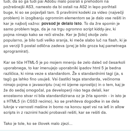
tudi, da so ga tudi pai Adobu malo posrali s prehodom na
požrešnejši AS3, namesto da bi ostali na AS2 in lepo porihtali
buge, ki so se pojavljali tam. S pravilnimi kodeki za video (največji
problem) in izogibanju ogromnim elementom se je dalo vse rešiti in
kar je najbolj važno:
. To da žre spomin je
povsod je delalo isto
samo problem tega, da je na trgu ogromno script kiddy-jev, ki
pojma nimajo kako se reči streže. Ker je [bilo] okolje zelo
popularno, je bilo tudi veliko sranja, ki meče slabo luč na flash, ki je
po verziji 5 postal odlična zadeva (prej je bilo groza kaj pametnega
sprogramirat).
Kar se tiče HTML-5 je po mojem mnenju še zelo daleč od česarkoli
uporabnega, to kar imenujejo uporabniki ipadov html 5 je bedna
različica, ki nima veze s standardom. Že s standardnimi tagi (ja, s
tagi) ga lahko fino usuješ. Vsi častilci tega standarda, večinoma
nimajo pojma o javascriptu (naj mi izjeme oprostijo) in o tem, kaj je
že do sedaj omogočal, pa developerji niso tega delali, ker
enostavno stvar ni bila standardizirana oz je žrla spomin - in isto je
s HTML5 (in CSS3 recimo), ko se prehiteva dogodke in se dela
luknje v varnosti mašine in bomo na koncu spet vsi na ie6 in allow
scripts in z raznimi hacki probavali rešiti, kar se rešiti da.
Tako je tole, ko se človek malo zjezi...