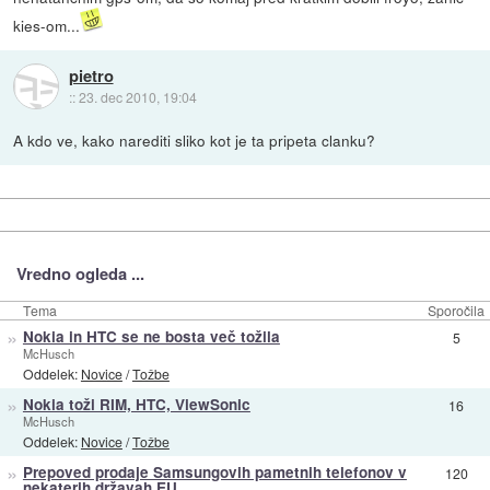
kies-om...
pietro
::
23. dec 2010, 19:04
A kdo ve, kako narediti sliko kot je ta pripeta clanku?
Vredno ogleda ...
Tema
Sporočila
»
Nokia in HTC se ne bosta več tožila
5
McHusch
Oddelek:
Novice
/
Tožbe
»
Nokia toži RIM, HTC, ViewSonic
16
McHusch
Oddelek:
Novice
/
Tožbe
»
Prepoved prodaje Samsungovih pametnih telefonov v
120
nekaterih državah EU