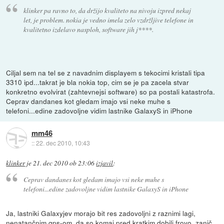
klinker pa ravno to, da držijo kvaliteto na nivoju izpred nekaj
let, je problem. nokia je vedno imela zelo vzdržljive telefone in
kvalitetno izdelavo nasploh, software jih j****.
Ciljal sem na tel se z navadnim displayem s tekocimi kristali tipa
3310 ipd...takrat je bla nokia top, cim se je pa zacela stvar
konkretno evolvirat (zahtevnejsi software) so pa postali katastrofa.
Ceprav dandanes kot gledam imajo vsi neke muhe s
telefoni...edine zadovoljne vidim lastnike GalaxyS in iPhone
mm46
::
22. dec 2010, 10:43
klinker
je
21. dec 2010 ob 23:06
izjavil
:
Ceprav dandanes kot gledam imajo vsi neke muhe s
telefoni...edine zadovoljne vidim lastnike GalaxyS in iPhone
Ja, lastniki Galaxyjev morajo bit res zadovoljni z raznimi lagi,
nenatančnim gps-om, da so komaj pred kratkim dobili froyo, zanič