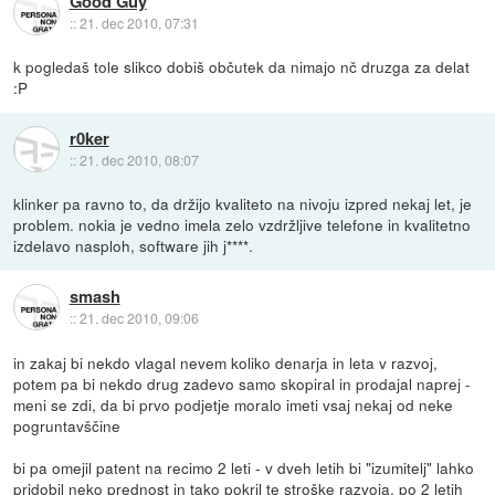
Good Guy
::
21. dec 2010, 07:31
k pogledaš tole slikco dobiš občutek da nimajo nč druzga za delat
:P
r0ker
::
21. dec 2010, 08:07
klinker pa ravno to, da držijo kvaliteto na nivoju izpred nekaj let, je
problem. nokia je vedno imela zelo vzdržljive telefone in kvalitetno
izdelavo nasploh, software jih j****.
smash
::
21. dec 2010, 09:06
in zakaj bi nekdo vlagal nevem koliko denarja in leta v razvoj,
potem pa bi nekdo drug zadevo samo skopiral in prodajal naprej -
meni se zdi, da bi prvo podjetje moralo imeti vsaj nekaj od neke
pogruntavščine
bi pa omejil patent na recimo 2 leti - v dveh letih bi "izumitelj" lahko
pridobil neko prednost in tako pokril te stroške razvoja, po 2 letih