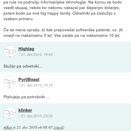
pa rula na področju informacijske tehnologije. Na koncu se bodo
vsedli skupaj, nekdo bo nekomu nakazal par šleperjev dolarjev,
potem bodo pa one big happy family. Odvetniki pa zaslužijo v
vsakem primeru.
Če se mene vpraša, bi itak prepovedal softverske patente, oz. jih
omejil na maksimalno 5 let. Vse ostale pa na maksimalno 10 let.
Highlag
::
21. dec 2010, 18:43
Služijo pa odvetniki...
Pyr0Beast
::
21. dec 2010, 19:18
Plačujejo pa potrošniki ...
klinker
::
21. dec 2010, 23:06
r0ker
je
21. dec 2010 ob 08:07
izjavil
: