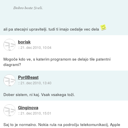
Dobro boste živeli.
ali pa stecajni upravitelji. tudi ti imajo cedalje vec dela
borisk
::
21. dec 2010, 10:04
Mogoče kdo ve, s katerim programom se delajo tile patentni
diagrami?
Pyr0Beast
::
21. dec 2010, 13:40
Dober sistem, ni kaj. Vsak vsakega toži.
Ginginova
::
21. dec 2010, 15:01
Saj to je normalno. Nokia rula na področju telekomunikacij, Apple