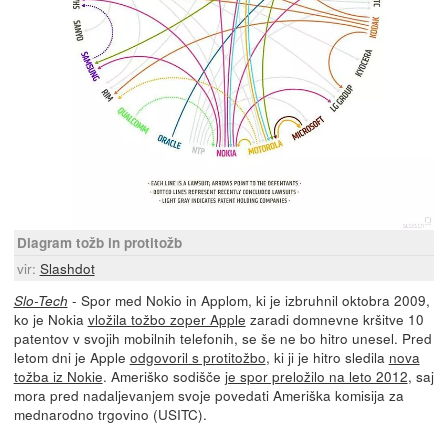
Diagram tožb in protitožb
vir:
Slashdot
- Spor med Nokio in Applom, ki je izbruhnil oktobra 2009,
Slo-Tech
ko je Nokia
vložila tožbo zoper Apple
zaradi domnevne kršitve 10
patentov v svojih mobilnih telefonih, se še ne bo hitro unesel. Pred
letom dni je Apple
odgovoril s protitožbo
, ki ji je hitro sledila
nova
tožba iz Nokie
. Ameriško sodišče
je spor preložilo na leto 2012
, saj
mora pred nadaljevanjem svoje povedati Ameriška komisija za
mednarodno trgovino (USITC).