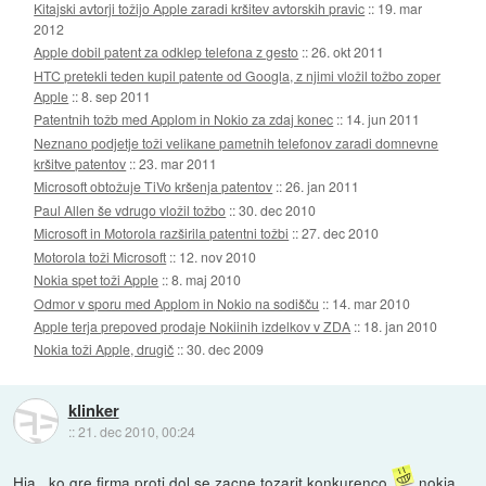
Kitajski avtorji tožijo Apple zaradi kršitev avtorskih pravic
::
19. mar
2012
Apple dobil patent za odklep telefona z gesto
::
26. okt 2011
HTC pretekli teden kupil patente od Googla, z njimi vložil tožbo zoper
Apple
::
8. sep 2011
Patentnih tožb med Applom in Nokio za zdaj konec
::
14. jun 2011
Neznano podjetje toži velikane pametnih telefonov zaradi domnevne
kršitve patentov
::
23. mar 2011
Microsoft obtožuje TiVo kršenja patentov
::
26. jan 2011
Paul Allen še vdrugo vložil tožbo
::
30. dec 2010
Microsoft in Motorola razširila patentni tožbi
::
27. dec 2010
Motorola toži Microsoft
::
12. nov 2010
Nokia spet toži Apple
::
8. maj 2010
Odmor v sporu med Applom in Nokio na sodišču
::
14. mar 2010
Apple terja prepoved prodaje Nokiinih izdelkov v ZDA
::
18. jan 2010
Nokia toži Apple, drugič
::
30. dec 2009
klinker
::
21. dec 2010, 00:24
Hja...ko gre firma proti dol se zacne tozarit konkurenco
nokia