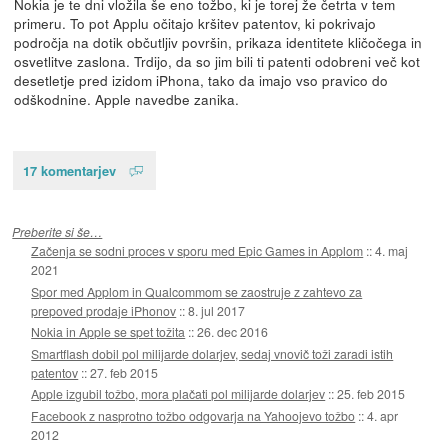
Nokia je te dni vložila še eno tožbo, ki je torej že četrta v tem
primeru. To pot Applu očitajo kršitev patentov, ki pokrivajo
področja na dotik občutljiv površin, prikaza identitete kličočega in
osvetlitve zaslona. Trdijo, da so jim bili ti patenti odobreni več kot
desetletje pred izidom iPhona, tako da imajo vso pravico do
odškodnine. Apple navedbe zanika.
17 komentarjev
Preberite si še…
Začenja se sodni proces v sporu med Epic Games in Applom
::
4. maj
2021
Spor med Applom in Qualcommom se zaostruje z zahtevo za
prepoved prodaje iPhonov
::
8. jul 2017
Nokia in Apple se spet tožita
::
26. dec 2016
Smartflash dobil pol milijarde dolarjev, sedaj vnovič toži zaradi istih
patentov
::
27. feb 2015
Apple izgubil tožbo, mora plačati pol milijarde dolarjev
::
25. feb 2015
Facebook z nasprotno tožbo odgovarja na Yahoojevo tožbo
::
4. apr
2012