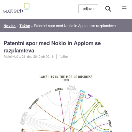
☰
Novice
»
Tožbe
»
Patentni spor med Nokio in Applom se razplamteva
Patentni spor med Nokio in Applom se
razplamteva
Matej Huš
::
21. dec 2010
ob 00:16
Tožbe