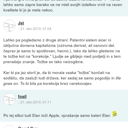
lahko samo zapre barako ce ne misli svojih izdelkov vrnit na raven
kvalitete ki jo je mela nekoc.
Jst
::
21. dec 2010, 01:04
Lahko pa pogledamo z druge strani: Patentni sistem sicer ni
izključna domena kapitalizma (oziroma derivat, ali osnovni del.
čeprav je samo tu spoštovan, hecno.), tako da lahko gledamo na
te tožbe kot na "korekcije." Ljudje se gibljejo med podjetji in s tem
prenašajo znanje. Tožbe so tako neizogibne.
Kar bi pa jaz storil je, da bi morala vsaka "tožba" končati na
sodišču, da zasluži tudi država, ker sedaj se samo pogodijo in
life
. To bi bila pa korekcija brez narekovajev.
goes on
fosil
::
21. dec 2010, 01:11
Po tej slikci tudi Elan toži Apple, vprašanje samo kateri Elan