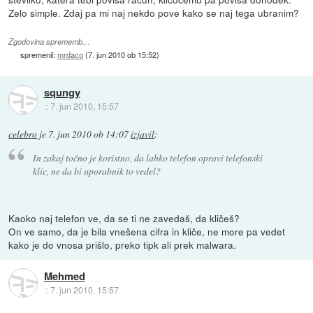
Zelo simple. Zdaj pa mi naj nekdo pove kako se naj tega ubranim?
Zgodovina sprememb…
spremenil:
mrdaco
(
7. jun 2010 ob 15:52
)
squngy
::
7. jun 2010, 15:57
celebro
je
7. jun 2010 ob 14:07
izjavil
:
In zakaj točno je koristno, da lahko telefon opravi telefonski
klic, ne da bi uporabnik to vedel?
Kaoko naj telefon ve, da se ti ne zavedaš, da kličeš?
On ve samo, da je bila vnešena cifra in kliče, ne more pa vedet
kako je do vnosa prišlo, preko tipk ali prek malwara.
Mehmed
::
7. jun 2010, 15:57