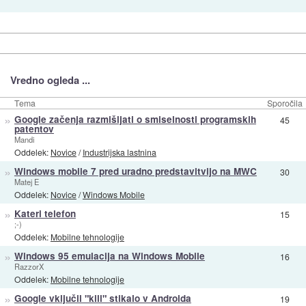
Vredno ogleda ...
Tema
Sporočila
»
Google začenja razmišljati o smiselnosti programskih
45
patentov
Mandi
Oddelek:
Novice
/
Industrijska lastnina
»
Windows mobile 7 pred uradno predstavitvijo na MWC
30
Matej E
Oddelek:
Novice
/
Windows Mobile
»
Kateri telefon
15
;-)
Oddelek:
Mobilne tehnologije
»
Windows 95 emulacija na Windows Mobile
16
RazzorX
Oddelek:
Mobilne tehnologije
»
Google vključil "kill" stikalo v Androida
19