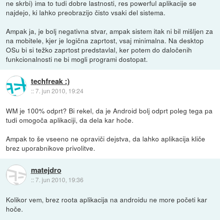
ne skrbi) ima to tudi dobre lastnosti, res powerful aplikacije se
najdejo, ki lahko preobrazijo čisto vsaki del sistema.
Ampak ja, je bolj negativna stvar, ampak sistem itak ni bil mišljen za
na mobitele, kjer je logična zaprtost, vsaj minimalna. Na desktop
OSu bi si težko zaprtost predstavlal, ker potem do daločenih
funkcionalnosti ne bi mogli programi dostopat.
techfreak :)
::
7. jun 2010, 19:24
WM je 100% odprt? Bi rekel, da je Android bolj odprt poleg tega pa
tudi omogoča aplikaciji, da dela kar hoče.
Ampak to še vseeno ne opraviči dejstva, da lahko aplikacija kliče
brez uporabnikove privolitve.
matejdro
::
7. jun 2010, 19:36
Kolikor vem, brez roota aplikacija na androidu ne more početi kar
hoče.