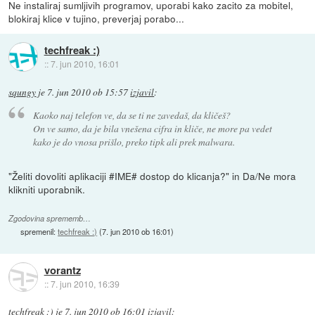
Ne instaliraj sumljivih programov, uporabi kako zacito za mobitel,
blokiraj klice v tujino, preverjaj porabo...
techfreak :)
::
7. jun 2010, 16:01
squngy
je
7. jun 2010 ob 15:57
izjavil
:
Kaoko naj telefon ve, da se ti ne zavedaš, da kličeš?
On ve samo, da je bila vnešena cifra in kliče, ne more pa vedet
kako je do vnosa prišlo, preko tipk ali prek malwara.
"Želiti dovoliti aplikaciji #IME# dostop do klicanja?" in Da/Ne mora
klikniti uporabnik.
Zgodovina sprememb…
spremenil:
techfreak :)
(
7. jun 2010 ob 16:01
)
vorantz
::
7. jun 2010, 16:39
techfreak :)
je
7. jun 2010 ob 16:01
izjavil
: