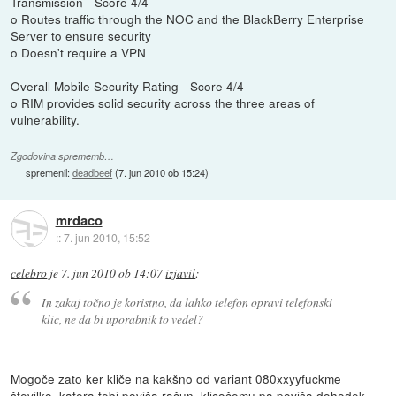
Transmission - Score 4/4
o Routes traffic through the NOC and the BlackBerry Enterprise
Server to ensure security
o Doesn't require a VPN
Overall Mobile Security Rating - Score 4/4
o RIM provides solid security across the three areas of
vulnerability.
Zgodovina sprememb…
spremenil:
deadbeef
(
7. jun 2010 ob 15:24
)
mrdaco
::
7. jun 2010, 15:52
celebro
je
7. jun 2010 ob 14:07
izjavil
:
In zakaj točno je koristno, da lahko telefon opravi telefonski
klic, ne da bi uporabnik to vedel?
Mogoče zato ker kliče na kakšno od variant 080xxyyfuckme
številko, katera tebi poviša račun, klicočemu pa poviša dohodek.