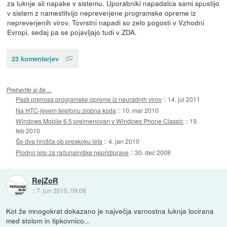
za luknje ali napake v sistemu. Uporabniki napadalca sami spustijo
v sistem z namestitvijo nepreverjene programske opreme iz
nepreverjenih virov. Tovrstni napadi so zelo pogosti v Vzhodni
Evropi, sedaj pa se pojavljajo tudi v ZDA.
23 komentarjev
Preberite si še…
Pasti prenosa programske opreme iz neuradnih virov
::
14. jul 2011
Na HTC-jevem telefonu zlobna koda
::
10. mar 2010
Windows Mobile 6.5 preimenovan v Windows Phone Classic
::
19.
feb 2010
Še dva hrošča ob preskoku leta
::
4. jan 2010
Plodno leto za računalniške nepridiprave
::
30. dec 2008
RejZoR
::
7. jun 2010, 09:08
Kot že mnogokrat dokazano je največja varnostna luknja locirana
med stolom in tipkovnico...