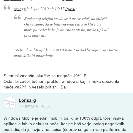
squngy
je
7. jun 2010 ob 15:57
izjavil
:
Kaoko naj telefon ve, da se ti ne zavedaš, da kličeš?
On ve samo, da je bila vnešena cifra in kliče, ne
more pa vedet kako je do vnosa prišlo, preko tipk ali
prek malwara.
"Želiti dovoliti aplikaciji #IME# dostop do klicanja?" in Da/Ne
mora klikniti uporabnik.
S tem bi zmanšal okužbe za mogoče 10% :P
Ostali bi začeli tečnarit prekleti windowsi kaj mi neka opozorila
meče vn??? in veselo pritisnili Da
Lonsarg
::
7. jun 2010, 16:56
Windows Mobile je edini mobilni os, ki je 100% odprt, torej vsaka
aplikacije lahko dela kar hoče. kar ne boš verjel poleg negativnih
posledic, da je lažje virus spisat(čeprav se ga za vse platforme da,