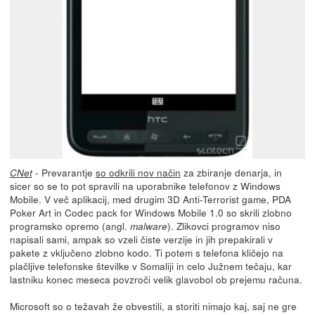
- Prevarantje
so odkrili nov način
za zbiranje denarja, in
CNet
sicer so se to pot spravili na uporabnike telefonov z Windows
Mobile. V več aplikacij, med drugim 3D Anti-Terrorist game, PDA
Poker Art in Codec pack for Windows Mobile 1.0 so skrili zlobno
programsko opremo (angl.
). Zlikovci programov niso
malware
napisali sami, ampak so vzeli čiste verzije in jih prepakirali v
pakete z vključeno zlobno kodo. Ti potem s telefona kličejo na
plačljive telefonske številke v Somaliji in celo Južnem tečaju, kar
lastniku konec meseca povzroči velik glavobol ob prejemu računa.
Microsoft so o težavah že obvestili, a storiti nimajo kaj, saj ne gre