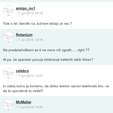
amigo_no1
::
7. jun 2010, 09:16
Tole o tel. številki na Južnem tečaju je res ?
Relanium
::
7. jun 2010, 13:18
Na predplačniškem se ti ne more nič zgodit..... right ??
Al pa, če operater ponuja blokiranje kakšnih takih klicev?
celebro
::
7. jun 2010, 14:07
In zakaj točno je koristno, da lahko telefon opravi telefonski klic, ne
da bi uporabnik to vedel?
McMallar
::
7. jun 2010, 14:09