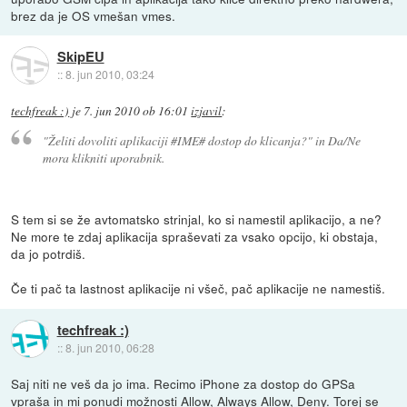
brez da je OS vmešan vmes.
SkipEU
::
8. jun 2010, 03:24
techfreak :)
je
7. jun 2010 ob 16:01
izjavil
:
"Želiti dovoliti aplikaciji #IME# dostop do klicanja?" in Da/Ne
mora klikniti uporabnik.
S tem si se že avtomatsko strinjal, ko si namestil aplikacijo, a ne?
Ne more te zdaj aplikacija spraševati za vsako opcijo, ki obstaja,
da jo potrdiš.
Če ti pač ta lastnost aplikacije ni všeč, pač aplikacije ne namestiš.
techfreak :)
::
8. jun 2010, 06:28
Saj niti ne veš da jo ima. Recimo iPhone za dostop do GPSa
vpraša in mi ponudi možnosti Allow, Always Allow, Deny. Torej se