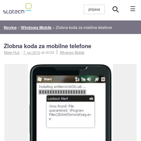
☰
Novice
»
Windows Mobile
»
Zlobna koda za mobilne telefone
Zlobna koda za mobilne telefone
Matej Huš
::
7. jun 2010
ob 00:53
Windows Mobile