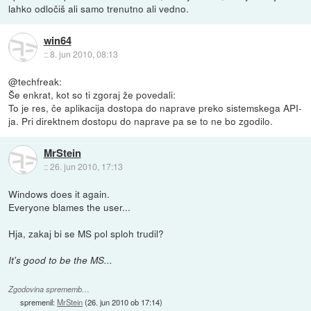
lahko odločiš ali samo trenutno ali vedno.
win64
::
8. jun 2010, 08:13
@techfreak:
Še enkrat, kot so ti zgoraj že povedali:
To je res, če aplikacija dostopa do naprave preko sistemskega API-
ja. Pri direktnem dostopu do naprave pa se to ne bo zgodilo.
MrStein
::
26. jun 2010, 17:13
Windows does it again.
Everyone blames the user...
Hja, zakaj bi se MS pol sploh trudil?
It's good to be the MS...
Zgodovina sprememb…
spremenil:
MrStein
(
26. jun 2010 ob 17:14
)