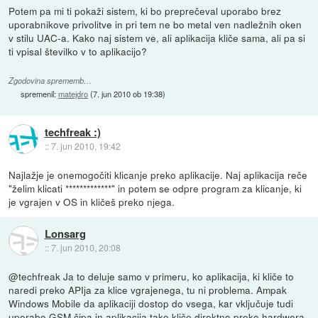
Potem pa mi ti pokaži sistem, ki bo preprečeval uporabo brez
uporabnikove privolitve in pri tem ne bo metal ven nadležnih oken
v stilu UAC-a. Kako naj sistem ve, ali aplikacija kliče sama, ali pa si
ti vpisal številko v to aplikacijo?
Zgodovina sprememb…
spremenil:
matejdro
(
7. jun 2010 ob 19:38
)
techfreak :)
::
7. jun 2010, 19:42
Najlažje je onemogočiti klicanje preko aplikacije. Naj aplikacija reče
"želim klicati *************" in potem se odpre program za klicanje, ki
je vgrajen v OS in kličeš preko njega.
Lonsarg
::
7. jun 2010, 20:08
@techfreak Ja to deluje samo v primeru, ko aplikacija, ki kliče to
naredi preko APIja za klice vgrajenega, tu ni problema. Ampak
Windows Mobile da aplikaciji dostop do vsega, kar vključuje tudi
uporabo GSM čipa in aplikacija tako kliče direktno preko hardwera,