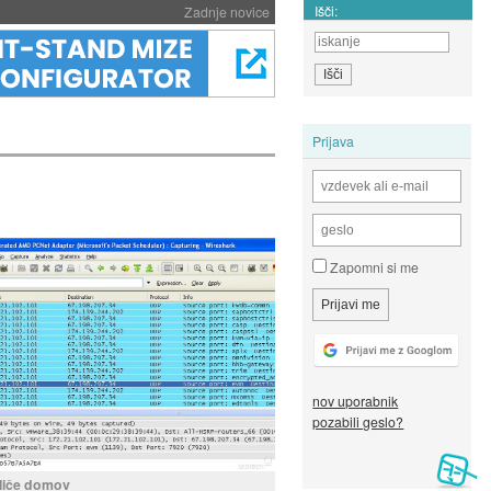
Išči:
Zadnje novice
Prijava
Zapomni si me
nov uporabnik
pozabili geslo?
kliče domov