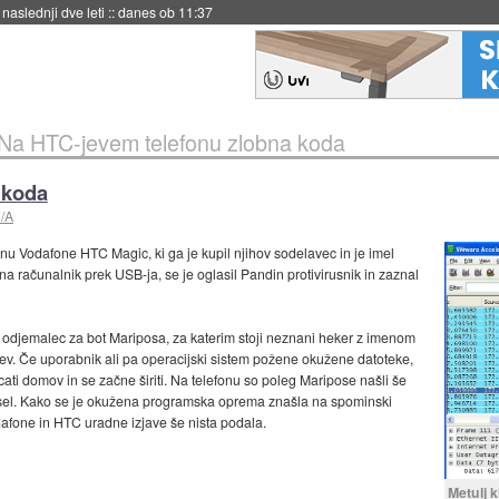
naslednji dve leti
::
danes ob 11:37
Na HTC-jevem telefonu zlobna koda
 koda
/A
onu Vodafone HTC Magic, ki ga je kupil njihov sodelavec in je imel
a računalnik prek USB-ja, se je oglasil Pandin protivirusnik in zaznal
iva odjemalec za bot Mariposa, za katerim stoji neznani heker z imenom
cev. Če uporabnik ali pa operacijski sistem požene okužene datoteke,
ati domov in se začne širiti. Na telefonu so poleg Maripose našli še
gesel. Kako se je okužena programska oprema znašla na spominski
Vodafone in HTC uradne izjave še nista podala.
Metulj 