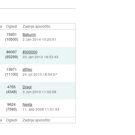
la
Ogledi
Zadnje sporočilo
15931
Bakunin
(10500)
2. jan 2014 10:25:51
86097
#000000
(65299)
20. jan 2013 16:53:43
13971
st0jko
(11100)
24. jul 2010 18:54:57
4765
Dragi
(4348)
3. jun 2010 11:02:58
9624
Nesta
(7393)
11. sep 2008 11:51:43
la
Ogledi
Zadnje sporočilo