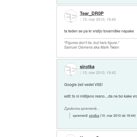
Tear_DR0P
::
10. mar 2010, 19:40
ta teden se pa kr vrstijo tovarniške napake
"Figures don't lie, but liars figure."
Samuel Clemens aka Mark Twain
sirotka
::
10. mar 2010, 19:42
Google želi vedet VSE!
edit: to ni mišljeno resno....da ne bo kake vro
Zgodovina sprememb…
spremenil:
sirotka
(
10. mar 2010 ob 19:44
)