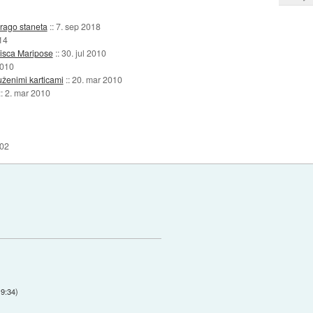
drago staneta
::
7. sep 2018
14
pisca Maripose
::
30. jul 2010
2010
uženimi karticami
::
20. mar 2010
::
2. mar 2010
002
19:34
)