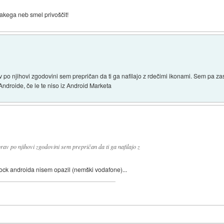
 takega neb smel privoščit!
po njihovi zgodovini sem prepričan da ti ga nafilajo z rdečimi ikonami. Sem pa za
Androide, če le te niso iz Android Marketa
v po njihovi zgodovini sem prepričan da ti ga nafilajo z
tock androida nisem opazil (nemški vodafone)...