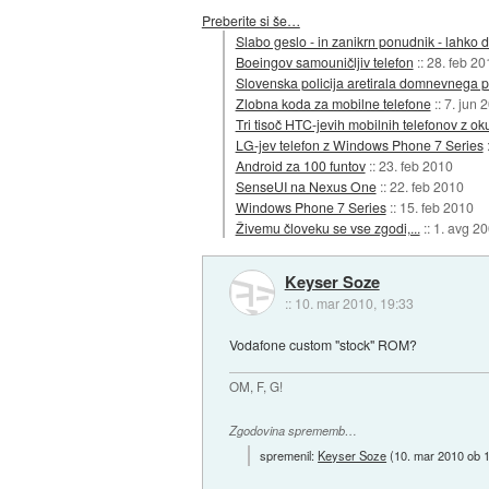
Preberite si še…
Slabo geslo - in zanikrn ponudnik - lahko 
Boeingov samouničljiv telefon
::
28. feb 20
Slovenska policija aretirala domnevnega 
Zlobna koda za mobilne telefone
::
7. jun 
Tri tisoč HTC-jevih mobilnih telefonov z ok
LG-jev telefon z Windows Phone 7 Series
Android za 100 funtov
::
23. feb 2010
SenseUI na Nexus One
::
22. feb 2010
Windows Phone 7 Series
::
15. feb 2010
Živemu človeku se vse zgodi,...
::
1. avg 2
Keyser Soze
::
10. mar 2010, 19:33
Vodafone custom "stock" ROM?
OM, F, G!
Zgodovina sprememb…
spremenil:
Keyser Soze
(
10. mar 2010 ob 