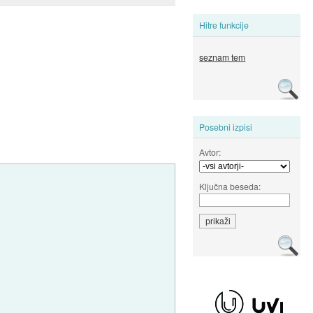
Hitre funkcije
seznam tem
Posebni izpisi
Avtor:
Ključna beseda: