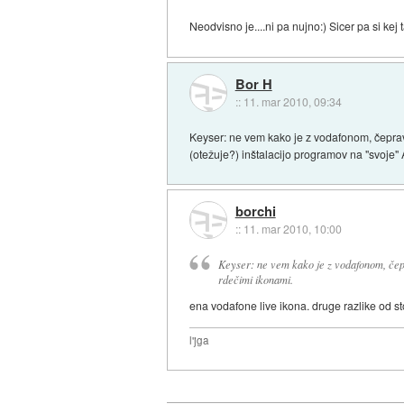
Neodvisno je....ni pa nujno:) Sicer pa si kej
Bor H
::
11. mar 2010, 09:34
Keyser: ne vem kako je z vodafonom, čeprav 
(otežuje?) inštalacijo programov na "svoje" 
borchi
::
11. mar 2010, 10:00
Keyser: ne vem kako je z vodafonom, čepra
rdečimi ikonami.
ena vodafone live ikona. druge razlike od s
l'jga