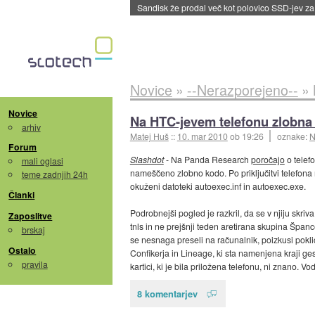
Sandisk že prodal več kot polovico SSD-jev za 
Novice
»
--Nerazporejeno--
»
Novice
Na HTC-jevem telefonu zlobna
arhiv
Matej Huš
::
10. mar 2010
ob 19:26
oznake:
N
Forum
Slashdot
- Na Panda Research
poročajo
o telef
mali oglasi
nameščeno zlobno kodo. Po priključitvi telefona n
teme zadnjih 24h
okuženi datoteki autoexec.inf in autoexec.exe.
Članki
Podrobnejši pogled je razkril, da se v njiju skr
Zaposlitve
tnls in ne prejšnji teden aretirana skupina Špan
brskaj
se nesnaga preseli na računalnik, poizkusi poklic
Ostalo
Confikerja in Lineage, ki sta namenjena kraji 
pravila
kartici, ki je bila priložena telefonu, ni znano. 
8 komentarjev