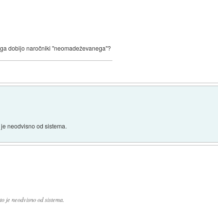
al ga dobijo naročniki "neomadeževanega"?
o je neodvisno od sistema.
 to je neodvisno od sistema.