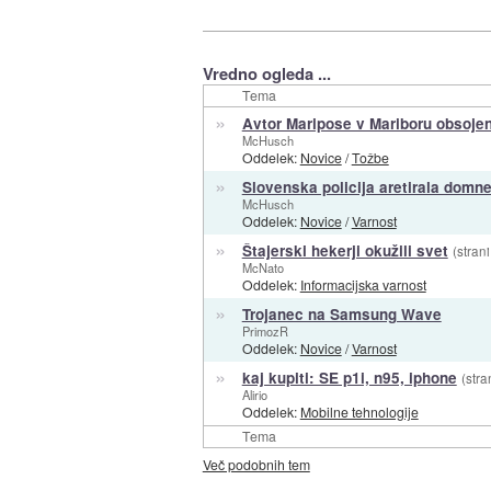
Vredno ogleda ...
Tema
»
Avtor Maripose v Mariboru obsojen
McHusch
Oddelek:
Novice
/
Tožbe
»
Slovenska policija aretirala dom
McHusch
Oddelek:
Novice
/
Varnost
»
Štajerski hekerji okužili svet
(strani
McNato
Oddelek:
Informacijska varnost
»
Trojanec na Samsung Wave
PrimozR
Oddelek:
Novice
/
Varnost
»
kaj kupiti: SE p1i, n95, iphone
(stra
Alirio
Oddelek:
Mobilne tehnologije
Tema
Več podobnih tem