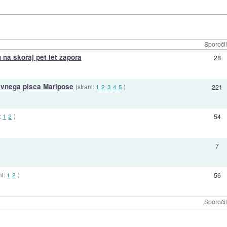
Sporoči
 na skoraj pet let zapora
28
nevnega pisca Maripose
(strani:
1
2
3
4
5
)
221
:
1
2
)
54
7
ni:
1
2
)
56
Sporoči