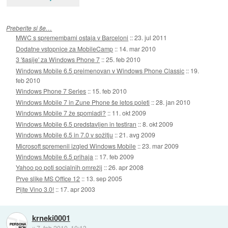
Preberite si še…
MWC s spremembami ostaja v Barceloni
::
23. jul 2011
Dodatne vstopnice za MobileCamp
::
14. mar 2010
3 'šasije' za Windows Phone 7
::
25. feb 2010
Windows Mobile 6.5 preimenovan v Windows Phone Classic
::
19.
feb 2010
Windows Phone 7 Series
::
15. feb 2010
Windows Mobile 7 in Zune Phone še letos poleti
::
28. jan 2010
Windows Mobile 7 že spomladi?
::
11. okt 2009
Windows Mobile 6.5 predstavljen in testiran
::
8. okt 2009
Windows Mobile 6.5 in 7.0 v sožitju
::
21. avg 2009
Microsoft spremenil izgled Windows Mobile
::
23. mar 2009
Windows Mobile 6.5 prihaja
::
17. feb 2009
Yahoo po poti socialnih omrežij
::
26. apr 2008
Prve slike MS Office 12
::
13. sep 2005
Pijte Vino 3.0!
::
17. apr 2003
krneki0001
::
7. feb 2010, 10:13