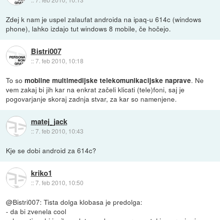
Zdej k nam je uspel zalaufat androida na ipaq-u 614c (windows
phone), lahko izdajo tut windows 8 mobile, če hočejo.
Bistri007
::
7. feb 2010, 10:18
To so
. Ne
mobilne multimedijske telekomunikacijske naprave
vem zakaj bi jih kar na enkrat začeli klicati (tele)foni, saj je
pogovarjanje skoraj zadnja stvar, za kar so namenjene.
matej_jack
::
7. feb 2010, 10:43
Kje se dobi android za 614c?
kriko1
::
7. feb 2010, 10:50
@Bistri007: Tista dolga klobasa je predolga:
- da bi zvenela cool