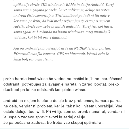
aplikacije zbriše VES windows iz RAMa in da tja Android. Torej
samo način zagona je preko haret aplikacije, deluje pa potem
android čisto samostojno. Tisti dualboot pa tudi ni lih native,
ker samo poskrbi, da WM med prižiganjem že čisto pri samem
začetko zbriše sam sebe in naloži androida. Torej isto kot haret,
samo zgodi se 1 sekundo po bootu windowsa, torej uporabnik
vid tako, kot bi bil pravi dualboot.
Aja pa android polno delujoč ni še na NOBEN telefon portan.
POnavadi manjka kamera, GPS pa bluetooth. Včasih celo še
kaka bolj osnovna stvar...
preko hareta imaš winse še vedno na mašini in jih ne moreš/smeš
odstranit (potrebuješ za izvajanje hareta in zaradi boota), preko
dualboot pa lahko odstraniš kompletne winse.
android na mojem telefonu deluje brez problemov, kamera pa res
ne dela, vendar ni problem, ker je itak nikoli nisem uporabljal. Vse
ostalo deluje, tudi wi-fi. Pri wi-fiju sem se orenk namatral, vendar mi
je uspelo zadevo spravit skozi in sedaj deluje.
Je pa počasna zadeva. Bo treba vse skupaj optimizirat.