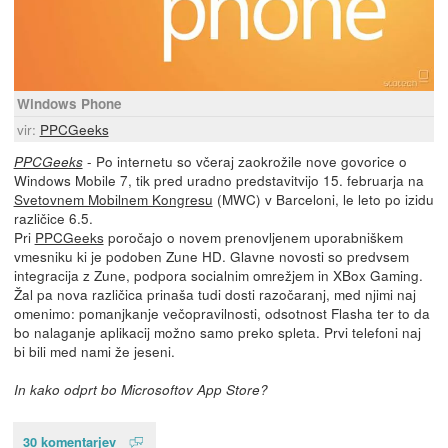
Windows Phone
vir:
PPCGeeks
- Po internetu so včeraj zaokrožile nove govorice o
PPCGeeks
Windows Mobile 7, tik pred uradno predstavitvijo 15. februarja na
Svetovnem Mobilnem Kongresu
(MWC) v Barceloni, le leto po izidu
različice 6.5.
Pri
PPCGeeks
poročajo o novem prenovljenem uporabniškem
vmesniku ki je podoben Zune HD. Glavne novosti so predvsem
integracija z Zune, podpora socialnim omrežjem in XBox Gaming.
Žal pa nova različica prinaša tudi dosti razočaranj, med njimi naj
omenimo: pomanjkanje večopravilnosti, odsotnost Flasha ter to da
bo nalaganje aplikacij možno samo preko spleta. Prvi telefoni naj
bi bili med nami že jeseni.
In kako odprt bo Microsoftov App Store?
30 komentarjev