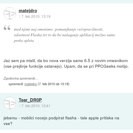
matejdro
::
7. feb 2010, 13:19
med njimi naj omenimo: pomanjkanje večopravilnosti,
odsotnost Flasha ter to da bo nalaganje aplikacij možno samo
preko spleta
Jaz sem pa mislil, da bo nova verzija samo 6.5 z novim vmesnikom
(vse prejšnje funkcije ostanejo). Upam, da se pri PPCGeeks motijo.
Zgodovina sprememb…
spremenil:
matejdro
(
7. feb 2010 ob 13:19
)
Tear_DR0P
::
7. feb 2010, 13:41
jebemu - mobilci nocejo podpirat flasha - tale apple pritiska na
vse?