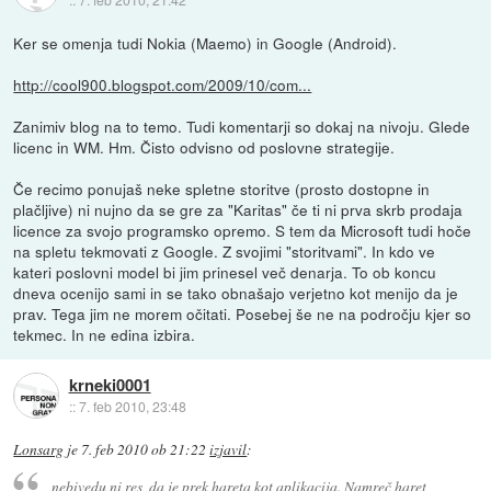
Ker se omenja tudi Nokia (Maemo) in Google (Android).
http://cool900.blogspot.com/2009/10/com...
Zanimiv blog na to temo. Tudi komentarji so dokaj na nivoju. Glede
licenc in WM. Hm. Čisto odvisno od poslovne strategije.
Če recimo ponujaš neke spletne storitve (prosto dostopne in
plačljive) ni nujno da se gre za "Karitas" če ti ni prva skrb prodaja
licence za svojo programsko opremo. S tem da Microsoft tudi hoče
na spletu tekmovati z Google. Z svojimi "storitvami". In kdo ve
kateri poslovni model bi jim prinesel več denarja. To ob koncu
dneva ocenijo sami in se tako obnašajo verjetno kot menijo da je
prav. Tega jim ne morem očitati. Posebej še ne na področju kjer so
tekmec. In ne edina izbira.
krneki0001
::
7. feb 2010, 23:48
Lonsarg
je
7. feb 2010 ob 21:22
izjavil
:
nebivedu ni res, da je prek hareta kot aplikacija. Namreč haret