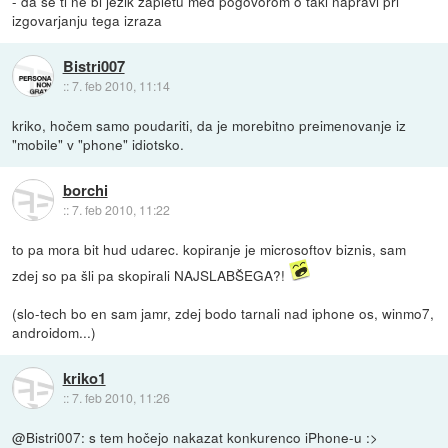
- da se ti ne bi jezik zapletu med pogovorom o taki napravi pri
izgovarjanju tega izraza
Bistri007
::
7. feb 2010, 11:14
kriko, hočem samo poudariti, da je morebitno preimenovanje iz
"mobile" v "phone" idiotsko.
borchi
::
7. feb 2010, 11:22
to pa mora bit hud udarec. kopiranje je microsoftov biznis, sam
zdej so pa šli pa skopirali NAJSLABŠEGA?!
(slo-tech bo en sam jamr, zdej bodo tarnali nad iphone os, winmo7,
androidom...)
kriko1
::
7. feb 2010, 11:26
@Bistri007: s tem hočejo nakazat konkurenco iPhone-u :>