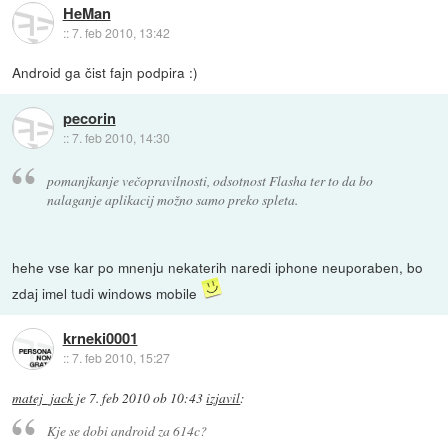
HeMan
::
7. feb 2010, 13:42
Android ga čist fajn podpira :)
pecorin
::
7. feb 2010, 14:30
pomanjkanje večopravilnosti, odsotnost Flasha ter to da bo
nalaganje aplikacij možno samo preko spleta.
hehe vse kar po mnenju nekaterih naredi iphone neuporaben, bo
zdaj imel tudi windows mobile
krneki0001
::
7. feb 2010, 15:27
matej_jack
je
7. feb 2010 ob 10:43
izjavil
:
Kje se dobi android za 614c?