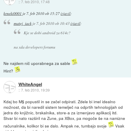
::
7. feb 2010, 17:48
krneki0001
je
7. feb 2010 ob 15:27
izjavil
:
matej_jack
je
7. feb 2010 ob 10:43
izjavil
:
Kje se dobi android za 614c?
na xda developers forumu
Ne najdem nič uporabnega za sable
Hint?
WhiteAngel
::
7. feb 2010, 19:39
Kdaj bo M$ popustil in se začel odpirati. Zdele bi imel idealno
možnost, da bi naredil sistem temelječ na odprtih tehnologijah od
jedra do knjižnic, brskalnika, store-a za izmenjavo aplikacij itd.
Stvar bi nato razširil na Zune, pa XBox, pa mogoče še na namizne
računalnike, kolikor bi se dalo. Ampak ne, tumbajo svoje
Vsak