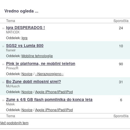
Vredno ogleda ...
Tema
Sporočila
»
Igra DESPERADOS !
24
MATiCEK
Oddelek:
Igre
»
SGS2 vs Lumia 800
10
flameir
Oddelek:
Mobilne tehnologije
»
Pink je platforma, ne mobilni telefon
90
PrimozR
Oddelek:
Novice
/
--Nerazporejeno--
»
Bo Zune dobil milostni strel?
31
McHusch
Oddelek:
Novice
/
Apple iPhone/iPad/iPod
»
Zune s 4/8 GB flash pomnilnika do konca leta
6
Matek
Oddelek:
Novice
/
Apple iPhone/iPad/iPod
Tema
Sporočila
Več podobnih tem