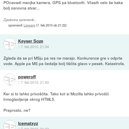
POnavadi manjka kamera, GPS pa bluetooth. Včasih celo še kaka
bolj osnovna stvar...
Zgodovina sprememb…
spremenil:
Lonsarg
(
7. feb 2010 ob 21:22
)
Keyser Soze
::
7. feb 2010, 21:34
Zgleda da se pri MSju pa res ne marajo. Konkurence gre v odprte
vode. Apple pa MS pa čedalje bolj tiščita glavo v pesek. Katastrofa.
poweroff
::
7. feb 2010, 21:40
Ker si to lahko privoščita. Tako kot si Mozilla lahko privošči
trmoglavljenje okrog HTML5.
Preprosto, ne?
Icematxyz
::
7. feb 2010, 21:42