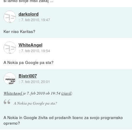
si lahko svoje misli zakaj ...
darkolord
::
7. feb 2010, 19:47
Ker niso Karitas?
WhiteAngel
::
7. feb 2010, 19:54
A Nokia pa Google pa sta?
Bistri007
::
7. feb 2010, 20:01
WhiteAngel
je
7. feb 2010 ob 19:54
izjavil
:
A Nokia pa Google pa sta?
A Nokia in Google živita od prodanih licenc za svojo programsko
opremo?