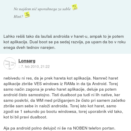
Ne najdem nič uporabnega za sable
Hint?
Lahko rešiš tako da laufaš androida v haret-u, ampak to je potem
kot aplikacija. Dual boot se pa sedaj razvija, pa upam da bo v roku
enega dveh tednov narejen.
Lonsarg
::
7. feb 2010, 21:22
nebivedu ni res, da je prek hareta kot aplikacija. Namreč haret
aplikacije zbriše VES windows iz RAMa in da tja Android. Torej
samo način zagona je preko haret aplikacije, deluje pa potem
android čisto samostojno. Tisti dualboot pa tudi ni lih native, ker
samo poskrbi, da WM med prižiganjem že čisto pri samem začetko
zbriše sam sebe in naloži androida. Torej isto kot haret, samo
zgodi se 1 sekundo po bootu windowsa, torej uporabnik vid tako,
kot bi bil pravi dualboot.
Aja pa android polno delujoč ni še na NOBEN telefon portan.