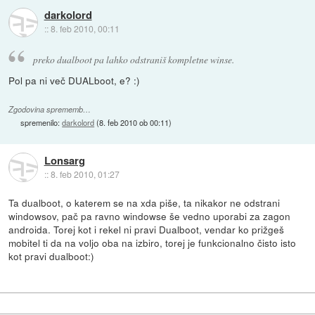
darkolord
::
8. feb 2010, 00:11
preko dualboot pa lahko odstraniš kompletne winse.
Pol pa ni več DUALboot, e? :)
Zgodovina sprememb…
spremenilo:
darkolord
(
8. feb 2010 ob 00:11
)
Lonsarg
::
8. feb 2010, 01:27
Ta dualboot, o katerem se na xda piše, ta nikakor ne odstrani
windowsov, pač pa ravno windowse še vedno uporabi za zagon
androida. Torej kot i rekel ni pravi Dualboot, vendar ko prižgeš
mobitel ti da na voljo oba na izbiro, torej je funkcionalno čisto isto
kot pravi dualboot:)