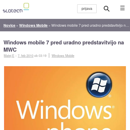
☰
Novice
»
Windows Mobile
»
Windows mobile 7 pred uradno predstavitvijo na MWC
Windows mobile 7 pred uradno predstavitvijo na
MWC
Matej E
::
7. feb 2010
ob 03:19
Windows Mobile