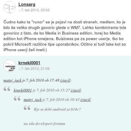
Lonsarg
::
7. feb 2010, 20:05
Čudno kako ta "runor" se je pojavl na dosti straneh, medtem, ko je
bilo še veliko drugih govoric glede o WM7. Lahko kombiniramo tole
govorico z tisto, da bo Media in Business edition, torej bo Media
edition kot iPhone omejena, Buisiness pa za power userje, tko bo
pokril Microsoft različne tipe uporabnikov. Očitno si tudi take kot so
iPhone userji želi imeti:)
krneki0001
::
7. feb 2010, 21:06
matej_jack
je
7. feb 2010 ob 17:48
izjavil
:
krneki0001
je
7. feb 2010 ob 15:27
izjavil
:
matej_jack
je
7. feb 2010 ob 10:43
izjavil
:
Kje se dobi android za 614c?
na xda developers forumu