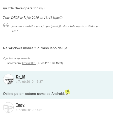
na xda developers forumu
Tear_DR0P
je
7. feb 2010 ob 13:41
izjavil
:
jebemu - mobilci nocejo podpirat flasha - tale apple pritiska na
vse?
Na windows mobile tudi flash lepo deluje.
Zgodovina sprememb…
spremenilo:
krneki0001
(
7. feb 2010 ob 15:28
)
Dr_M
::
7. feb 2010, 15:37
Ocitno potem ostane samo se Android.
Tody
::
7. feb 2010, 16:21