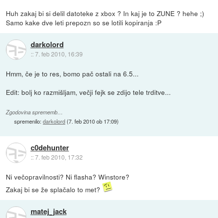
Huh zakaj bi si delil datoteke z xbox ? In kaj je to ZUNE ? hehe ;)
Samo kake dve leti prepozn so se lotili kopiranja :P
darkolord
::
7. feb 2010, 16:39
Hmm, če je to res, bomo pač ostali na 6.5...
Edit: bolj ko razmišljam, večji fejk se zdijo tele trditve...
Zgodovina sprememb…
spremenilo:
darkolord
(
7. feb 2010 ob 17:09
)
c0dehunter
::
7. feb 2010, 17:32
Ni večopravilnosti? Ni flasha? Winstore?
Zakaj bi se že splačalo to met?
matej_jack