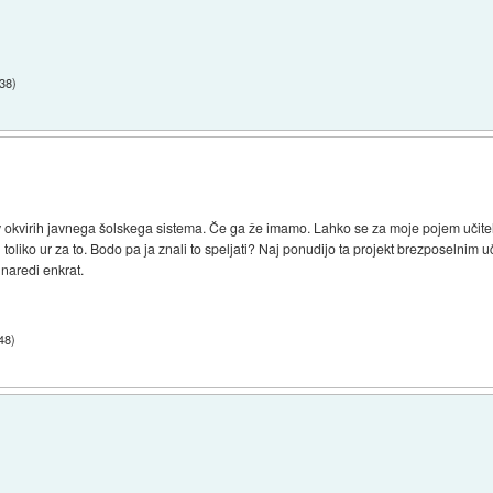
:38
)
a v okvirih javnega šolskega sistema. Če ga že imamo. Lahko se za moje pojem učit
o in toliko ur za to. Bodo pa ja znali to speljati? Naj ponudijo ta projekt brezposelnim 
naredi enkrat.
48
)