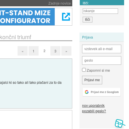
Išči:
Zadnje novice
ončni triumf
Prijava
2
«
1
3
»
Zapomni si me
lci ki so tako ali tako plačani za to da
nov uporabnik
pozabili geslo?