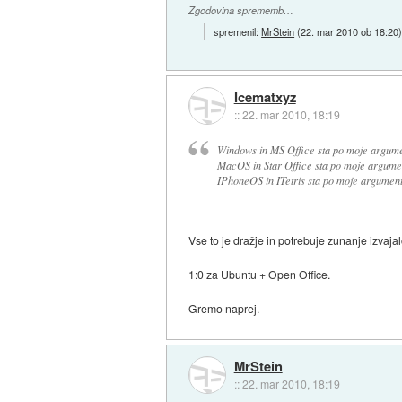
Zgodovina sprememb…
spremenil:
MrStein
(
22. mar 2010 ob 18:20
Icematxyz
::
22. mar 2010, 18:19
Windows in MS Office sta po moje argume
MacOS in Star Office sta po moje argumen
IPhoneOS in ITetris sta po moje argument
Vse to je dražje in potrebuje zunanje izvajal
1:0 za Ubuntu + Open Office.
Gremo naprej.
MrStein
::
22. mar 2010, 18:19