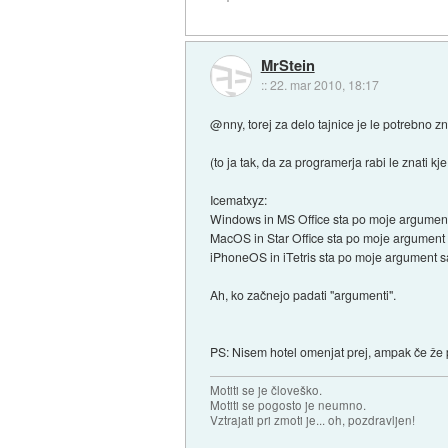
MrStein
::
22. mar 2010, 18:17
@nny, torej za delo tajnice je le potrebno zn
(to ja tak, da za programerja rabi le znati 
Icematxyz:
Windows in MS Office sta po moje argument
MacOS in Star Office sta po moje argument
iPhoneOS in iTetris sta po moje argument 
Ah, ko začnejo padati "argumenti".
PS: Nisem hotel omenjat prej, ampak če že p
Motiti se je človeško.
Motiti se pogosto je neumno.
Vztrajati pri zmoti je... oh, pozdravljen!