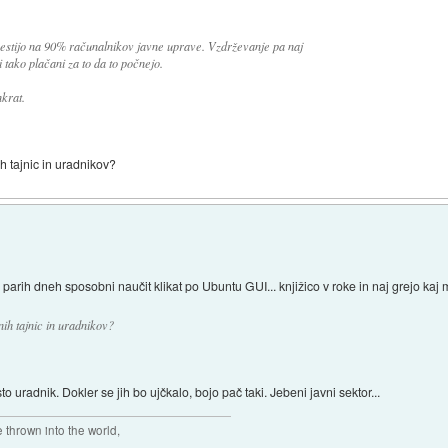
stijo na 90% računalnikov javne uprave. Vzdrževanje pa naj
i tako plačani za to da to počnejo.
krat.
 tajnic in uradnikov?
v parih dneh sposobni naučit klikat po Ubuntu GUI... knjižico v roke in naj grejo kaj
ih tajnic in uradnikov?
 uradnik. Dokler se jih bo ujčkalo, bojo pač taki. Jebeni javni sektor...
thrown into the world,