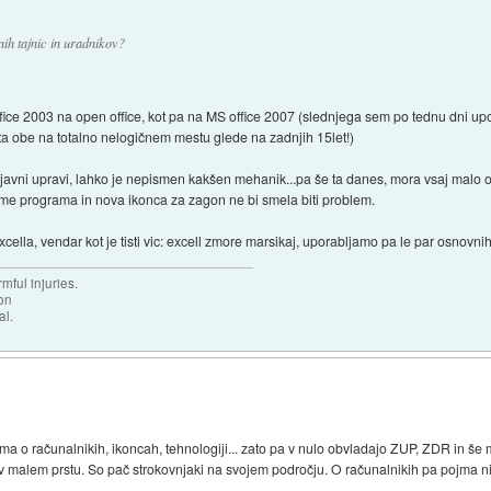
ih tajnic in uradnikov?
ce 2003 na open office, kot pa na MS office 2007 (slednjega sem po tednu dni upo
 sta obe na totalno nelogičnem mestu glede na zadnjih 15let!)
v javni upravi, lahko je nepismen kakšen mehanik...pa še ta danes, mora vsaj malo o
me programa in nova ikonca za zagon ne bi smela biti problem.
cella, vendar kot je tisti vic: excell zmore marsikaj, uporabljamo pa le par osnovnih
mful injuries.
ion
al.
ma o računalnikih, ikoncah, tehnologiji... zato pa v nulo obvladajo ZUP, ZDR in š
 v malem prstu. So pač strokovnjaki na svojem področju. O računalnikih pa pojma ni