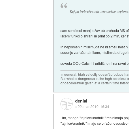
Kaj pa izobraževanje tehnološko nepismen
sam sem imel manj težav ob prehodu MS offi
iščem funkcijo shrani in print po 2 min, ker
in nepismenih mislim, da ne bi smeli imeti 
sedenje za računalnikom, mislim da drugo i
seveda OOo Calc niti približno ni na ravni ex
In general, high velocity doesn't produce har
But what is dangerous is the high accelerat
or deceleration given at a certain time interv
denial
::
22. mar 2010, 16:34
Hm, mnoge "tajnice/uradniki" res nimajo poj
"tajnice/uradniki" imajo celo računovodstvo