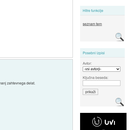
Hitre funkcije
seznam tem
Posebni izpisi
Avtor:
Ključna beseda:
 manj zahtevnega delat.