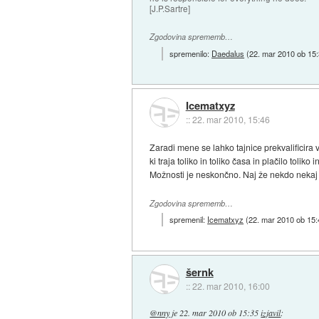
[J.P.Sartre]
Zgodovina sprememb…
spremenilo:
Daedalus
(
22. mar 2010 ob 15
Icematxyz
::
22. mar 2010, 15:46
Zaradi mene se lahko tajnice prekvalificir
ki traja toliko in toliko časa in plačilo tolik
Možnosti je neskončno. Naj že nekdo nekaj 
Zgodovina sprememb…
spremenil:
Icematxyz
(
22. mar 2010 ob 15:
šernk
::
22. mar 2010, 16:00
@nny
je
22. mar 2010 ob 15:35
izjavil
: