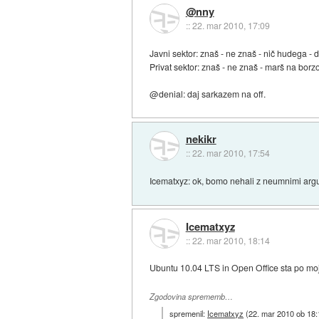
@nny
::
22. mar 2010, 17:09
Javni sektor: znaš - ne znaš - nič hudega - 
Privat sektor: znaš - ne znaš - marš na borzo!
@denial: daj sarkazem na off.
nekikr
::
22. mar 2010, 17:54
Icematxyz: ok, bomo nehali z neumnimi argum
Icematxyz
::
22. mar 2010, 18:14
Ubuntu 10.04 LTS in Open Office sta po moj
Zgodovina sprememb…
spremenil:
Icematxyz
(
22. mar 2010 ob 18: