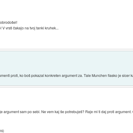
dobrodošel!
 V vrsti čakajo na tvoj tanki kruhek...
enti proti, ko boš pokazal konkreten argument za. Tale Munchen fiasko je sicer kar
e argument sam po sebi. Ne vem kaj še potrebuješ? Raje mi ti daj proti argument.
16
)