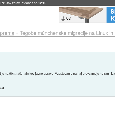
danes ob 11:37
oprema
»
Tegobe münchenske migracije na Linux in k
o na 90% računalnikov javne uprave. Vzdrževanje pa naj prevzamejo notranji izvaja
rat.