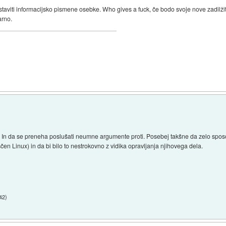
taviti informacijsko pismene osebke. Who gives a fuck, če bodo svoje nove zadilži
arno.
 In da se preneha poslušati neumne argumente proti. Posebej takšne da zelo sposob
en Linux) in da bi bilo to nestrokovno z vidika opravljanja njihovega dela.
42
)