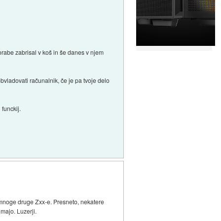
rabe zabrisal v koš in še danes v njem
bvladovati računalnik, če je pa tvoje delo
 funckij.
e mnoge druge Zxx-e. Presneto, nekatere
majo. Luzerji.