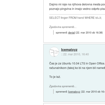
Dajmo mi raje na njihova delovna mesta pos
poznajo pingvina in imajo vedno odprto pis
SELECT finger FROM hand WHERE id=3;
Zgodovina sprememb…
spremenil:
denial
(
22. mar 2010 ob 16:38
)
Icematxyz
::
22. mar 2010, 16:40
Čas je za Ubuntu 10.04 LTS in Open Office.
računalnikom (takoj ko bi na njem bil namešč
To je laž.
Zgodovina sprememb…
spremenil:
Icematxyz
(
22. mar 2010 ob 16: