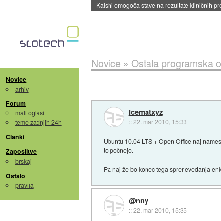
Novice
»
Ostala programska 
Novice
arhiv
Forum
Icematxyz
mali oglasi
::
22. mar 2010, 15:33
teme zadnjih 24h
Članki
Ubuntu 10.04 LTS + Open Office naj namestij
to počnejo.
Zaposlitve
brskaj
Pa naj že bo konec tega sprenevedanja enk
Ostalo
pravila
@nny
::
22. mar 2010, 15:35