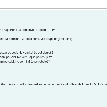
ati najti ikono za obdelovalni besedil in "Print"?
kje se IDE/terminal+vi+cc požene, vse drugo pa je nebitno)
 sam po sebi. Ne vem kaj še potrebuješ?
 sam po sebi. Ne vem kaj še potrebuješ?
sam po sebi. Ne vem kaj še potrebuješ?
išem: A ste opazili odsotnost komentarjev Le Grand Führer de Linux for Victory den