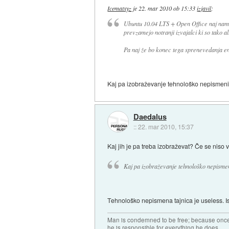
Icematxyz
je
22. mar 2010 ob 15:33
izjavil
:
Ubuntu 10.04 LTS + Open Office naj name
prevzamejo notranji izvajalci ki so tako al
Pa naj že bo konec tega sprenevedanja en
Kaj pa izobraževanje tehnološko nepismenih
Daedalus
::
22. mar 2010, 15:37
Kaj jih je pa treba izobraževat? Če se niso 
Kaj pa izobraževanje tehnološko nepismen
Tehnološko nepismena tajnica je useless. Isto
Man is condemned to be free; because once 
he is responsible for everything he does.