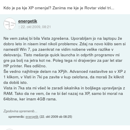
Kdo je pa kje XP omenjal? Zanima me kje je Rovtar videl tri...
energetik
::
22. okt 2009, 08:21
Ne vem zakaj bi bila Vista zgrešena. Uporabljam jo na laptopu že
dobro leto in nisem imel nikoli problemov. Zdaj na novo kišto sem si
namestil Win 7, pa zaenkrat ne vidim nobene velike razlike v
delovanju. Tisto mešanje quick launcha in odprtih programov mi
gre pa bolj na jetra kot ne. Poleg tega ni drajverjev za par let star
HP printer. Res odlično.
Še vedno najhitreje delam na XPjih. Advanced nastavitve so v XP z
1 klikom, v Visti in 7ki pa zavite v kup celofana, da moraš 3x kliknit
da dobiš isto.
Vista in 7ka sta mi všeč le zaradi iskalnika in boljšega upravljanja z
RAM. Tako da ne vem, če ne bi šel nazaj na XP, samo bi moral na
64bitne, ker imam 4GB rama.
Zgodovina sprememb…
spremenilo:
energetik
(
22. okt 2009 ob 08:25
)