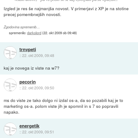
Izgled je res še najmanjša novost. V primerjavi z XP je na stotine
precej pomembnejših novosti.
Zgodovina sprememb…
spremenilo:
darkolord
(
22. okt 2009 ob 09:48
)
trnvpeti
::
22. okt 2009, 09:48
kaj je novega iz viste na w7?
pecorin
::
22. okt 2009, 09:50
ms do viste ze tako dolgo ni izdal os-a, da so pozabili kaj je to
marketing os-a. polom viste jih je spomnil in s 7 so popravili
napako.
energetik
::
22. okt 2009, 09:51