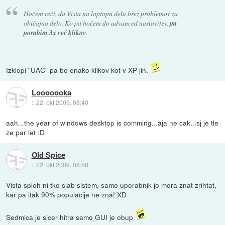
Hočem reči, da Vista na laptopu dela brez problemov za
običajno delo. Ko pa hočem do advanced nastavitev,
pa
porabim 3x več klikov
.
Izklopi "UAC" pa bo enako klikov kot v XP-jih.
Looooooka
::
22. okt 2009, 08:40
aah...the year of windows desktop is comming...aja ne cak...sj je tle
ze par let :D
Old Spice
::
22. okt 2009, 08:50
Vista sploh ni tko slab sistem, samo uporabnik jo mora znat zrihtat,
kar pa itak 90% populacije ne zna! XD
Sedmica je sicer hitra samo GUI je obup