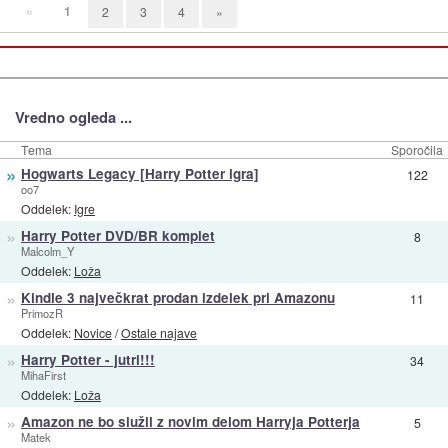
«
1
2
3
4
»
Vredno ogleda ...
Tema
Sporočila
»
Hogwarts Legacy [Harry Potter igra]
122
oo7
Oddelek:
Igre
»
Harry Potter DVD/BR komplet
8
Malcolm_Y
Oddelek:
Loža
»
Kindle 3 največkrat prodan izdelek pri Amazonu
11
PrimozR
Oddelek:
Novice
/
Ostale najave
»
Harry Potter - jutri!!!
34
MihaFirst
Oddelek:
Loža
»
Amazon ne bo služil z novim delom Harryja Potterja
5
Matek