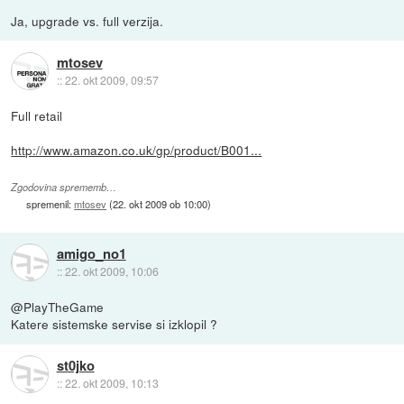
Ja, upgrade vs. full verzija.
mtosev
::
22. okt 2009, 09:57
Full retail
http://www.amazon.co.uk/gp/product/B001...
Zgodovina sprememb…
spremenil:
mtosev
(
22. okt 2009 ob 10:00
)
amigo_no1
::
22. okt 2009, 10:06
@PlayTheGame
Katere sistemske servise si izklopil ?
st0jko
::
22. okt 2009, 10:13