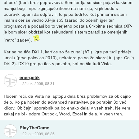
of box" (beri: brez popravkov). Sem ter tja se sicer pojavi kakšnen
manjši bug - npr. izginjajoče ikone na namizju, ki jih bodo s
popravki upam da odpravili, to je pa tudi to. Kot primarni sistem
imam sicer še vedno XP-je sp3 (zaradi določenih iger ter
programov) a počasi bo to verjetno postala 64-bitna sedmica (XP-
je bom sicer obdržal kot sekundarni sistem zaradi že omenjenih
"retro" zadev).
Kar se pa tiče DX11, kartice so že zunaj (ATI), igre pa tudi pridejo
kmalu (prva polovica 2010), nekatere pa so že skoraj tu (npr. Colin
Dirt 2). DX10 gre pa itak v pozabo, kot bo šla tudi Vista.
energetik
::
22. okt 2009, 08:31
Hočem reči, da Vista na laptopu dela brez problemov za običajno
delo. Ko pa hočem do advanced nastavitev, pa porabim 3x več
klikov. Običajni uporabnik pa bo enako delal v vseh treh. Ne vem
zakaj ne bi - odpre Outlook, Word, Excel in dela. V vseh treh.
PlayTheGame
::
22. okt 2009, 08:36