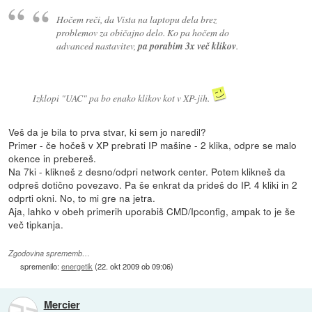
Hočem reči, da Vista na laptopu dela brez
problemov za običajno delo. Ko pa hočem do
advanced nastavitev,
pa porabim 3x več klikov
.
Izklopi "UAC" pa bo enako klikov kot v XP-jih.
Veš da je bila to prva stvar, ki sem jo naredil?
Primer - če hočeš v XP prebrati IP mašine - 2 klika, odpre se malo
okence in prebereš.
Na 7ki - klikneš z desno/odpri network center. Potem klikneš da
odpreš dotično povezavo. Pa še enkrat da prideš do IP. 4 kliki in 2
odprti okni. No, to mi gre na jetra.
Aja, lahko v obeh primerih uporabiš CMD/Ipconfig, ampak to je še
več tipkanja.
Zgodovina sprememb…
spremenilo:
energetik
(
22. okt 2009 ob 09:06
)
Mercier