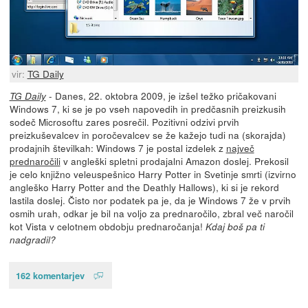
vir:
TG Daily
- Danes, 22. oktobra 2009, je izšel težko pričakovani
TG Daily
Windows 7, ki se je po vseh napovedih in predčasnih preizkusih
sodeč Microsoftu zares posrečil. Pozitivni odzivi prvih
preizkuševalcev in poročevalcev se že kažejo tudi na (skorajda)
prodajnih številkah: Windows 7 je postal izdelek z
največ
prednaročili
v angleški spletni prodajalni Amazon doslej. Prekosil
je celo knjižno veleuspešnico Harry Potter in Svetinje smrti (izvirno
angleško Harry Potter and the Deathly Hallows), ki si je rekord
lastila doslej. Čisto nor podatek pa je, da je Windows 7 že v prvih
osmih urah, odkar je bil na voljo za prednaročilo, zbral več naročil
kot Vista v celotnem obdobju prednaročanja!
Kdaj boš pa ti
nadgradil?
162 komentarjev