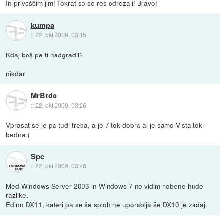
In privoščim jim! Tokrat so se res odrezali! Bravo!
kumpa
::
22. okt 2009, 03:15
Kdaj boš pa ti nadgradil?
nikdar
MrBrdo
::
22. okt 2009, 03:26
Vprasat se je pa tudi treba, a je 7 tok dobra al je samo Vista tok
bedna:)
Spc
::
22. okt 2009, 03:48
Med Windows Server 2003 in Windows 7 ne vidim nobene hude
razlike.
Edino DX11, kateri pa se še sploh ne uporablja še DX10 je zadaj.