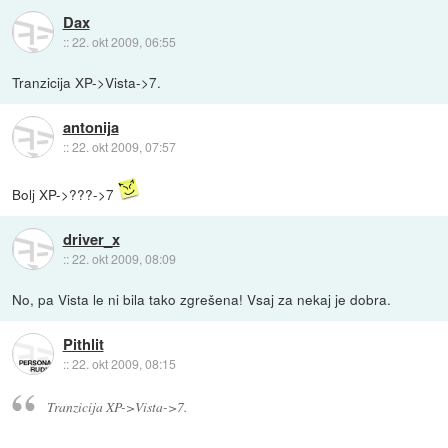
Dax
::
22. okt 2009, 06:55
Tranzicija XP->Vista->7.
antonija
::
22. okt 2009, 07:57
Bolj XP->???->7
driver_x
::
22. okt 2009, 08:09
No, pa Vista le ni bila tako zgrešena! Vsaj za nekaj je dobra.
Pithlit
::
22. okt 2009, 08:15
Tranzicija XP->Vista->7.