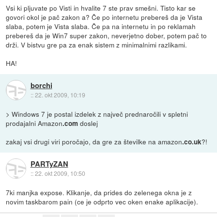
Vsi ki pljuvate po Visti in hvalite 7 ste prav smešni. Tisto kar se
govori okol je pač zakon a? Če po internetu prebereš da je Vista
slaba, potem je Vista slaba. Če pa na internetu in po reklamah
prebereš da je Win7 super zakon, neverjetno dober, potem pač to
drži. V bistvu gre pa za enak sistem z minimalnimi razlikami.
HA!
borchi
::
22. okt 2009, 10:19
> Windows 7 je postal izdelek z največ prednaročili v spletni
prodajalni Amazon
doslej
.com
zakaj vsi drugi viri poročajo, da gre za številke na amazon
?!
.co.uk
PARTyZAN
::
22. okt 2009, 10:50
7ki manjka expose. Klikanje, da prides do zelenega okna je z
novim taskbarom pain (ce je odprto vec oken enake aplikacije).