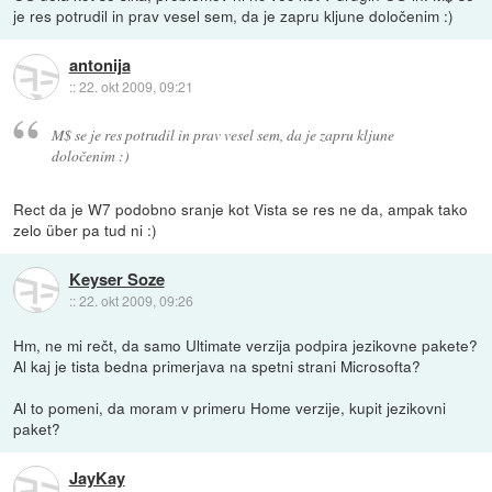
je res potrudil in prav vesel sem, da je zapru kljune določenim :)
antonija
::
22. okt 2009, 09:21
M$ se je res potrudil in prav vesel sem, da je zapru kljune
določenim :)
Rect da je W7 podobno sranje kot Vista se res ne da, ampak tako
zelo über pa tud ni :)
Keyser Soze
::
22. okt 2009, 09:26
Hm, ne mi rečt, da samo Ultimate verzija podpira jezikovne pakete?
Al kaj je tista bedna primerjava na spetni strani Microsofta?
Al to pomeni, da moram v primeru Home verzije, kupit jezikovni
paket?
JayKay