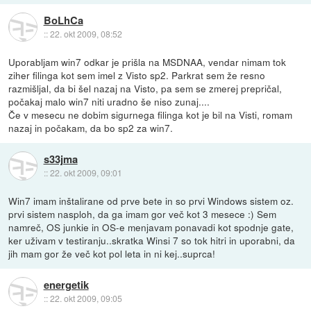
BoLhCa
::
22. okt 2009, 08:52
Uporabljam win7 odkar je prišla na MSDNAA, vendar nimam tok
ziher filinga kot sem imel z Visto sp2. Parkrat sem že resno
razmišljal, da bi šel nazaj na Visto, pa sem se zmerej prepričal,
počakaj malo win7 niti uradno še niso zunaj....
Če v mesecu ne dobim sigurnega filinga kot je bil na Visti, romam
nazaj in počakam, da bo sp2 za win7.
s33jma
::
22. okt 2009, 09:01
Win7 imam inštalirane od prve bete in so prvi Windows sistem oz.
prvi sistem nasploh, da ga imam gor več kot 3 mesece :) Sem
namreč, OS junkie in OS-e menjavam ponavadi kot spodnje gate,
ker uživam v testiranju..skratka Winsi 7 so tok hitri in uporabni, da
jih mam gor že več kot pol leta in ni kej..suprca!
energetik
::
22. okt 2009, 09:05