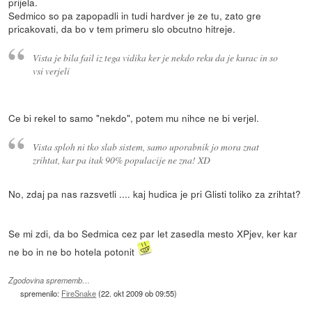
prijela.
Sedmico so pa zapopadli in tudi hardver je ze tu, zato gre
pricakovati, da bo v tem primeru slo obcutno hitreje.
Vista je bila fail iz tega vidika ker je nekdo reku da je kurac in so
vsi verjeli
Ce bi rekel to samo "nekdo", potem mu nihce ne bi verjel.
Vista sploh ni tko slab sistem, samo uporabnik jo mora znat
zrihtat, kar pa itak 90% populacije ne zna! XD
No, zdaj pa nas razsvetli .... kaj hudica je pri Glisti toliko za zrihtat?
Se mi zdi, da bo Sedmica cez par let zasedla mesto XPjev, ker kar
ne bo in ne bo hotela potonit
Zgodovina sprememb…
spremenilo:
FireSnake
(
22. okt 2009 ob 09:55
)