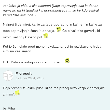
zanimivo je videt s cim nekateri ljudje zapravljajo cas in denar,
namesto da bi izumljali kaj uporabnejsega ... se bo kdo sekiral
zarad tiste sekunde ?
Najprej ti definirej, kaj je za tebe uporabno in kaj ne...in kaj je za
tebe zapravljanje časa in denarja.
Če bi vsi tako govorili, bi
razvoj šel bolj klavrno pot
Kot je že nekdo pred menoj rekel...znanost in raziskave je treba
širiti na vse smeri!
P.S.: Pohvale avtorju za odlično novico!
Microsoft
::
21. nov 2004, 22:37
Rajs primerji z kakimi piloti, ki se res precej hitro vozjo v primerjavi
z 'nam'.
by Miha