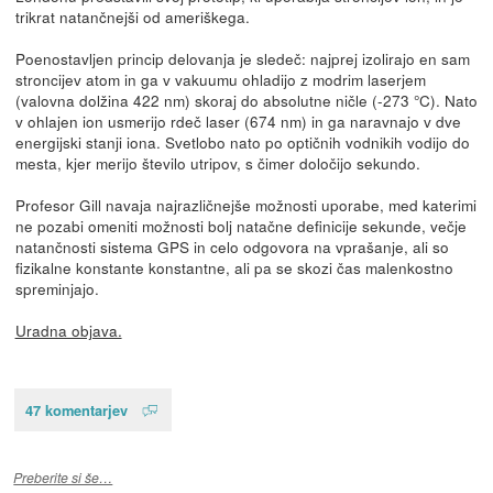
trikrat natančnejši od ameriškega.
Poenostavljen princip delovanja je sledeč: najprej izolirajo en sam
stroncijev atom in ga v vakuumu ohladijo z modrim laserjem
(valovna dolžina 422 nm) skoraj do absolutne ničle (-273 °C). Nato
v ohlajen ion usmerijo rdeč laser (674 nm) in ga naravnajo v dve
energijski stanji iona. Svetlobo nato po optičnih vodnikih vodijo do
mesta, kjer merijo število utripov, s čimer določijo sekundo.
Profesor Gill navaja najrazličnejše možnosti uporabe, med katerimi
ne pozabi omeniti možnosti bolj natačne definicije sekunde, večje
natančnosti sistema GPS in celo odgovora na vprašanje, ali so
fizikalne konstante konstantne, ali pa se skozi čas malenkostno
spreminjajo.
Uradna objava.
47 komentarjev
Preberite si še…