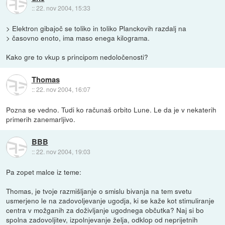
::
22. nov 2004, 15:33
> Elektron gibajoč se toliko in toliko Planckovih razdalj na
> časovno enoto, ima maso enega kilograma.
Kako gre to vkup s principom nedoločenosti?
Thomas
::
22. nov 2004, 16:07
Pozna se vedno. Tudi ko računaš orbito Lune. Le da je v nekaterih
primerih zanemarljivo.
BBB
::
22. nov 2004, 19:03
Pa zopet malce iz teme:
Thomas, je tvoje razmišljanje o smislu bivanja na tem svetu
usmerjeno le na zadovoljevanje ugodja, ki se kaže kot stimuliranje
centra v možganih za doživljanje ugodnega občutka? Naj si bo
spolna zadovoljitev, izpolnjevanje želja, odklop od neprijetnih