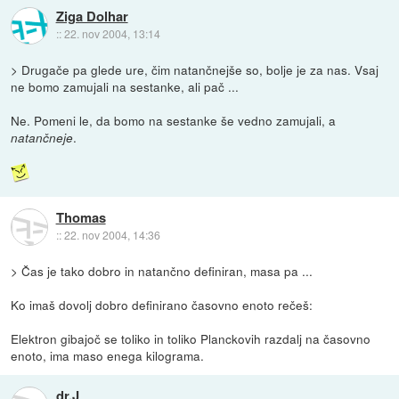
Ziga Dolhar
::
22. nov 2004, 13:14
> Drugače pa glede ure, čim natančnejše so, bolje je za nas. Vsaj
ne bomo zamujali na sestanke, ali pač ...
Ne. Pomeni le, da bomo na sestanke še vedno zamujali, a
.
natančneje
Thomas
::
22. nov 2004, 14:36
> Čas je tako dobro in natančno definiran, masa pa ...
Ko imaš dovolj dobro definirano časovno enoto rečeš:
Elektron gibajoč se toliko in toliko Planckovih razdalj na časovno
enoto, ima maso enega kilograma.
dr.J