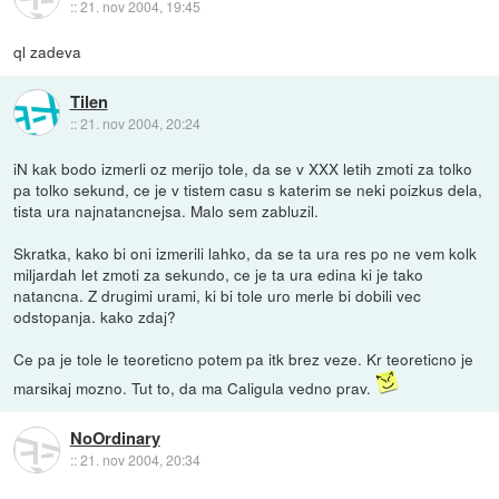
::
21. nov 2004, 19:45
ql zadeva
Tilen
::
21. nov 2004, 20:24
iN kak bodo izmerli oz merijo tole, da se v XXX letih zmoti za tolko
pa tolko sekund, ce je v tistem casu s katerim se neki poizkus dela,
tista ura najnatancnejsa. Malo sem zabluzil.
Skratka, kako bi oni izmerili lahko, da se ta ura res po ne vem kolk
miljardah let zmoti za sekundo, ce je ta ura edina ki je tako
natancna. Z drugimi urami, ki bi tole uro merle bi dobili vec
odstopanja. kako zdaj?
Ce pa je tole le teoreticno potem pa itk brez veze. Kr teoreticno je
marsikaj mozno. Tut to, da ma Caligula vedno prav.
NoOrdinary
::
21. nov 2004, 20:34