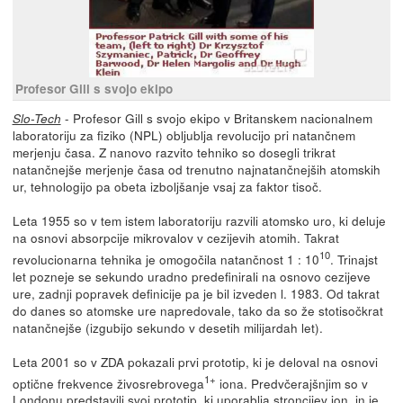
Profesor Gill s svojo ekipo
- Profesor Gill s svojo ekipo v Britanskem nacionalnem
Slo-Tech
laboratoriju za fiziko (NPL) obljublja revolucijo pri natančnem
merjenju časa. Z nanovo razvito tehniko so dosegli trikrat
natančnejše merjenje časa od trenutno najnatančnejših atomskih
ur, tehnologijo pa obeta izboljšanje vsaj za faktor tisoč.
Leta 1955 so v tem istem laboratoriju razvili atomsko uro, ki deluje
na osnovi absorpcije mikrovalov v cezijevih atomih. Takrat
10
revolucionarna tehnika je omogočila natančnost 1 : 10
. Trinajst
let pozneje se sekundo uradno predefinirali na osnovo cezijeve
ure, zadnji popravek definicije pa je bil izveden l. 1983. Od takrat
do danes so atomske ure napredovale, tako da so že stotisočkrat
natančnejše (izgubijo sekundo v desetih milijardah let).
Leta 2001 so v ZDA pokazali prvi prototip, ki je deloval na osnovi
1+
optične frekvence živosrebrovega
iona. Predvčerajšnjim so v
Londonu predstavili svoj prototip, ki uporablja stroncijev ion, in je