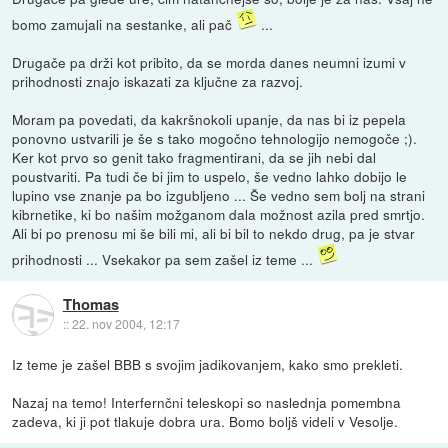
bomo zamujali na sestanke, ali pač
...
Drugače pa drži kot pribito, da se morda danes neumni izumi v
prihodnosti znajo iskazati za ključne za razvoj.
Moram pa povedati, da kakršnokoli upanje, da nas bi iz pepela
ponovno ustvarili je še s tako mogočno tehnologijo nemogoče ;).
Ker kot prvo so genit tako fragmentirani, da se jih nebi dal
poustvariti. Pa tudi če bi jim to uspelo, še vedno lahko dobijo le
lupino vse znanje pa bo izgubljeno ... Še vedno sem bolj na strani
kibrnetike, ki bo našim možganom dala možnost azila pred smrtjo.
Ali bi po prenosu mi še bili mi, ali bi bil to nekdo drug, pa je stvar
prihodnosti ... Vsekakor pa sem zašel iz teme ...
Thomas
::
22. nov 2004, 12:17
Iz teme je zašel BBB s svojim jadikovanjem, kako smo prekleti.
Nazaj na temo! Interfernčni teleskopi so naslednja pomembna
zadeva, ki ji pot tlakuje dobra ura. Bomo boljš videli v Vesolje.