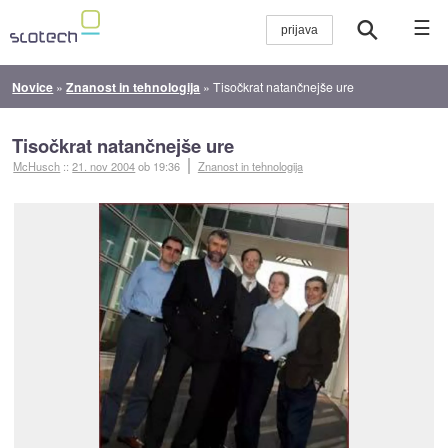
☰
Novice
»
Znanost in tehnologija
»
Tisočkrat natančnejše ure
Tisočkrat natančnejše ure
McHusch
::
21. nov 2004
ob 19:36
Znanost in tehnologija