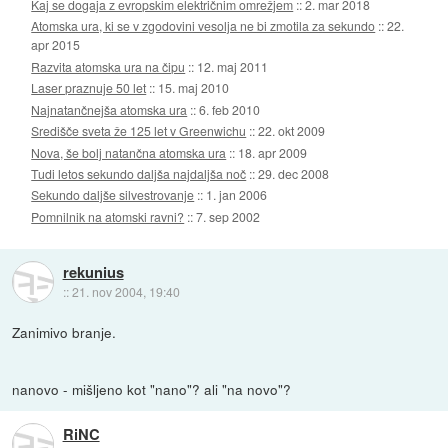
Kaj se dogaja z evropskim električnim omrežjem
::
2. mar 2018
Atomska ura, ki se v zgodovini vesolja ne bi zmotila za sekundo
::
22.
apr 2015
Razvita atomska ura na čipu
::
12. maj 2011
Laser praznuje 50 let
::
15. maj 2010
Najnatančnejša atomska ura
::
6. feb 2010
Središče sveta že 125 let v Greenwichu
::
22. okt 2009
Nova, še bolj natančna atomska ura
::
18. apr 2009
Tudi letos sekundo daljša najdaljša noč
::
29. dec 2008
Sekundo daljše silvestrovanje
::
1. jan 2006
Pomnilnik na atomski ravni?
::
7. sep 2002
rekunius
::
21. nov 2004, 19:40
Zanimivo branje.
nanovo - mišljeno kot "nano"? ali "na novo"?
RiNC