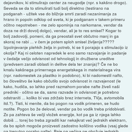
dejavnikov, ki stimulirajo center za neugodje (npr. s kakšno drogo).
Seveda se da to stimulirati tudi bolj direktno (testirano na
podganah - užitek vse do bližnje smrti zaradi nezanimanja za
hrano in popoln odklop od sveta, ki je podganam v takem primeru
očitno nepotreben - me zelo spominja na narkomane, vendar da
doza ne drži dovolj dolgo), vendar, ali je to res smisel? Kogar to
bolj zadovolji, pomeni, da ga preostali svet občutno manj in ga
skoraj ne rabi ... v čem je potem sploh smisel življenja?????
Izpolnjevanje plehkih želja in potreb, ki se ti porajajo s stimulacijo iz
okolja? Kaj ni celoten napredek le eno samo razvajanje in padanje
v čedalje večjo odvisnost od tehnologij in družbene ureditve
(predvsem zaradi oblasti in delitve dela ter znanja)? Če ne bo
kmalu kakšnega primernega energetskega in materialnega vira
(npr. nadomestek za plastiko in podobno), ki bi nadomestil nafto,
bo človeštvo še kako občutilo svojo odvisnost in razvajenost (le
kako, hudiča, so lahko pred razmahom porabe nafte živeli naši
predniki - očitno se da, samo razvade in odvisnost je potrebno
odstraniti ... koliko bi vas zdržalo brez interneta, TVja, avtomobila
itd.?). Tisti, ki menite, da bo pogon na vodik primeren, se hudo
motite. Pogon bo že deloval, vendar pa bo vodik treba pridobivati.
Zo pa zahteva še večji vložek energije, kot pa ga iz njega lahko
dobiš ... torej bo treba zgraditi kar nekajkrat več jedrskih elektrarn,
da bo sploh mogoče proizvesti zadostno količino vodika (vsaj glede
na trenutno porabo nafte). Baje pa večina ne obožuje jedrskih