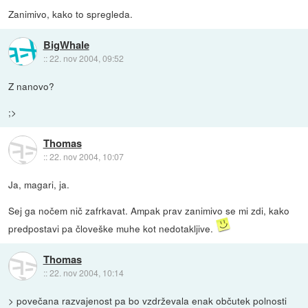
Zanimivo, kako to spregleda.
BigWhale
::
22. nov 2004, 09:52
Z nanovo?
;>
Thomas
::
22. nov 2004, 10:07
Ja, magari, ja.
Sej ga nočem nič zafrkavat. Ampak prav zanimivo se mi zdi, kako
predpostavi pa človeške muhe kot nedotakljive.
Thomas
::
22. nov 2004, 10:14
> povečana razvajenost pa bo vzdrževala enak občutek polnosti