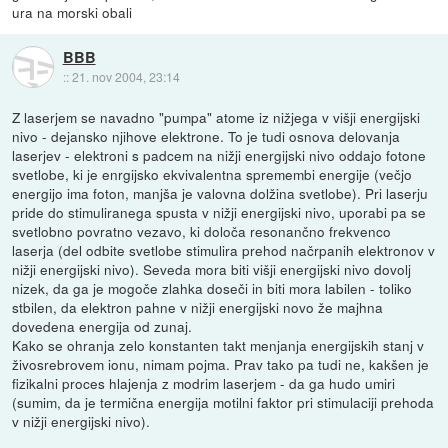
ura na morski obali
BBB
::
21. nov 2004, 23:14
Z laserjem se navadno "pumpa" atome iz nižjega v višji energijski
nivo - dejansko njihove elektrone. To je tudi osnova delovanja
laserjev - elektroni s padcem na nižji energijski nivo oddajo fotone
svetlobe, ki je enrgijsko ekvivalentna spremembi energije (večjo
energijo ima foton, manjša je valovna dolžina svetlobe). Pri laserju
pride do stimuliranega spusta v nižji energijski nivo, uporabi pa se
svetlobno povratno vezavo, ki določa resonančno frekvenco
laserja (del odbite svetlobe stimulira prehod načrpanih elektronov v
nižji energijski nivo). Seveda mora biti višji energijski nivo dovolj
nizek, da ga je mogoče zlahka doseči in biti mora labilen - toliko
stbilen, da elektron pahne v nižji energijski novo že majhna
dovedena energija od zunaj.
Kako se ohranja zelo konstanten takt menjanja energijskih stanj v
živosrebrovem ionu, nimam pojma. Prav tako pa tudi ne, kakšen je
fizikalni proces hlajenja z modrim laserjem - da ga hudo umiri
(sumim, da je termična energija motilni faktor pri stimulaciji prehoda
v nižji energijski nivo).