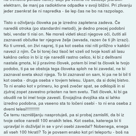
elektrarn, še manj pa radioktivne odpadke v svoji bližini. Pri zlivanju
jeder zaenkrat še ni napredka - še lep čas ne bo na razpolago.
Tisto o oživljanju človeka pa je izredno zapletena zadeva. Če
narediš otroka (po standardni metodi), je dedno precej podobni
tebi, vendar ti nisi on. Ne moreš videti skozi njegove oči, čutiti ali
zaznavati občutke ter njegove želje (sevada, razen če ti jih izrazi).
Ko ti umreš, on živi naprej, ti pa kot oseba nisi niti priližno v kakšni
navezi z njim. Če bi torej čez tisoč let vzeli od tvoje kosti ali lasu
kakšno celico in bi iz nje naredili rastno celico, ki bi z delitvami
nastala gmota, ki ji pravimo človek, potem bi imel ta človek le tvojo
podobo, ti pa se obstoja tega človeka sploh ne bi zavedal, ne bi
zaznaval sveta skozi njega. To bi zaznaval on sam, ki pa ne bi bil ti
kot oseba - druga oseba v tovjem telesu. Upam, da si dolej bistvo.
To ni enako kot v primeru, ko greš zvečer spat, se odklopiš in si
zjutraj zopet zavestno prisoten na tem svetu. Tisti človek, ki bi ga
obudili ne bi imel tvoje zavesti. Enojajčna dvojčka sta si lahko
izredno podobna, pa vseeno sta to ločeni osebi - to ni ena oseba z
dvemi telesi!!!!!!!!!!!
Če temu razmišljanju nasprotuješ, pa si probaj zamisliti, da bi iz
tvoje celice naredil 100 enakih teles. Kot oseba, katerega bi ti
upravljal in doživljal in se v prvi osebi zavedal? Nobenega, enega
ali vseh 100 hkrati? To je povsem enako kot pri teleportu - boš na