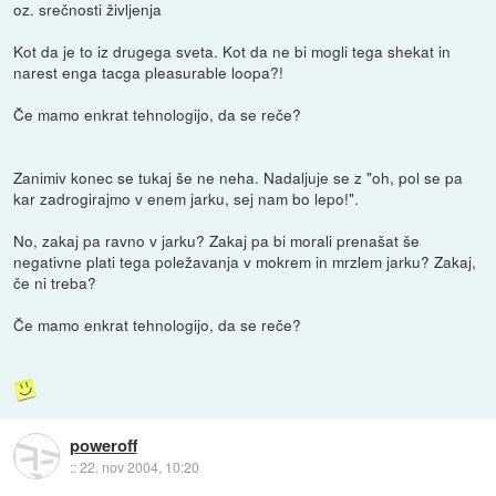
oz. srečnosti življenja
Kot da je to iz drugega sveta. Kot da ne bi mogli tega shekat in
narest enga tacga pleasurable loopa?!
Če mamo enkrat tehnologijo, da se reče?
Zanimiv konec se tukaj še ne neha. Nadaljuje se z "oh, pol se pa
kar zadrogirajmo v enem jarku, sej nam bo lepo!".
No, zakaj pa ravno v jarku? Zakaj pa bi morali prenašat še
negativne plati tega poležavanja v mokrem in mrzlem jarku? Zakaj,
če ni treba?
Če mamo enkrat tehnologijo, da se reče?
poweroff
::
22. nov 2004, 10:20