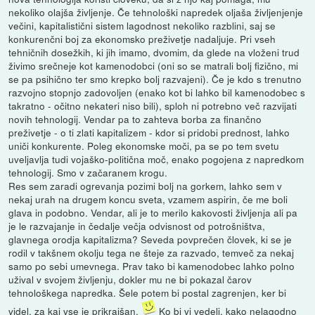
nekoliko olajša življenje. Če tehnološki napredek oljaša življenjenje
večini, kapitalistični sistem lagodnost nekoliko razblini, saj se
konkurenčni boj za ekonomsko preživetje nadaljuje. Pri vseh
tehničnih dosežkih, ki jih imamo, dvomim, da glede na vloženi trud
živimo srečneje kot kamenodobci (oni so se matrali bolj fizično, mi
se pa psihično ter smo krepko bolj razvajeni). Če je kdo s trenutno
razvojno stopnjo zadovoljen (enako kot bi lahko bil kamenodobec s
takratno - očitno nekateri niso bili), sploh ni potrebno več razvijati
novih tehnologij. Vendar pa to zahteva borba za finančno
preživetje - o ti zlati kapitalizem - kdor si pridobi prednost, lahko
uniči konkurente. Poleg ekonomske moči, pa se po tem svetu
uveljavlja tudi vojaško-politična moč, enako pogojena z napredkom
tehnologij. Smo v začaranem krogu.
Res sem zaradi ogrevanja pozimi bolj na gorkem, lahko sem v
nekaj urah na drugem koncu sveta, vzamem aspirin, če me boli
glava in podobno. Vendar, ali je to merilo kakovosti življenja ali pa
je le razvajanje in čedalje večja odvisnost od potrošništva,
glavnega orodja kapitalizma? Seveda povprečen človek, ki se je
rodil v takšnem okolju tega ne šteje za razvado, temveč za nekaj
samo po sebi umevnega. Prav tako bi kamenodobec lahko polno
užival v svojem življenju, dokler mu ne bi pokazal čarov
tehnološkega napredka. Šele potem bi postal zagrenjen, ker bi
videl, za kaj vse je prikrajšan.
Ko bi vi vedeli, kako nelagodno