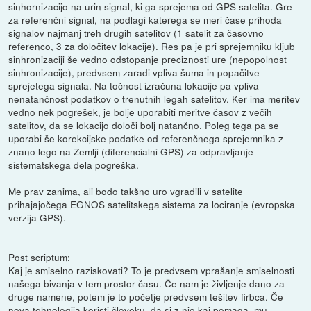
sinhornizacijo na urin signal, ki ga sprejema od GPS satelita. Gre
za referenčni signal, na podlagi katerega se meri čase prihoda
signalov najmanj treh drugih satelitov (1 satelit za časovno
referenco, 3 za določitev lokacije). Res pa je pri sprejemniku kljub
sinhronizaciji še vedno odstopanje preciznosti ure (nepopolnost
sinhronizacije), predvsem zaradi vpliva šuma in popačitve
sprejetega signala. Na točnost izračuna lokacije pa vpliva
nenatančnost podatkov o trenutnih legah satelitov. Ker ima meritev
vedno nek pogrešek, je bolje uporabiti meritve časov z večih
satelitov, da se lokacijo določi bolj natančno. Poleg tega pa se
uporabi še korekcijske podatke od referenčnega sprejemnika z
znano lego na Zemlji (diferencialni GPS) za odpravljanje
sistematskega dela pogreška.
Me prav zanima, ali bodo takšno uro vgradili v satelite
prihajajočega EGNOS satelitskega sistema za lociranje (evropska
verzija GPS).
Post scriptum:
Kaj je smiselno raziskovati? To je predvsem vprašanje smiselnosti
našega bivanja v tem prostor-času. Če nam je življenje dano za
druge namene, potem je to početje predvsem tešitev firbca. Če
nova tehnologija koristi človeku, da si z njo kaj pomaga, mu