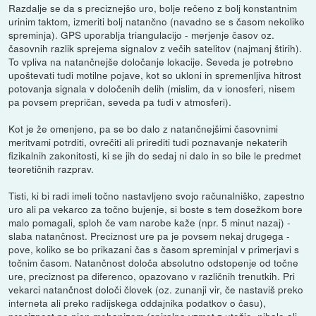
Razdalje se da s preciznejšo uro, bolje rečeno z bolj konstantnim
urinim taktom, izmeriti bolj natančno (navadno se s časom nekoliko
spreminja). GPS uporablja triangulacijo - merjenje časov oz.
časovnih razlik sprejema signalov z večih satelitov (najmanj štirih).
To vpliva na natančnejše določanje lokacije. Seveda je potrebno
upoštevati tudi motilne pojave, kot so ukloni in spremenljiva hitrost
potovanja signala v določenih delih (mislim, da v ionosferi, nisem
pa povsem prepričan, seveda pa tudi v atmosferi).
Kot je že omenjeno, pa se bo dalo z natančnejšimi časovnimi
meritvami potrditi, ovrečiti ali prirediti tudi poznavanje nekaterih
fizikalnih zakonitosti, ki se jih do sedaj ni dalo in so bile le predmet
teoretičnih razprav.
Tisti, ki bi radi imeli točno nastavljeno svojo računalniško, zapestno
uro ali pa vekarco za točno bujenje, si boste s tem dosežkom bore
malo pomagali, sploh če vam narobe kaže (npr. 5 minut nazaj) -
slaba natančnost. Preciznost ure pa je povsem nekaj drugega -
pove, koliko se bo prikazani čas s časom spreminjal v primerjavi s
točnim časom. Natančnost določa absolutno odstopenje od točne
ure, preciznost pa diferenco, opazovano v različnih trenutkih. Pri
vekarci natančnost določi človek (oz. zunanji vir, če nastaviš preko
interneta ali preko radijskega oddajnika podatkov o času),
preciznost pa njen mehanizem (spiralna vzmet z utežjo, nihalo ali