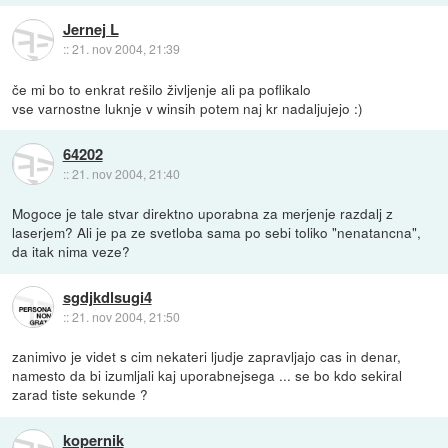
Jernej L
::
21. nov 2004, 21:39
če mi bo to enkrat rešilo življenje ali pa poflikalo
vse varnostne luknje v winsih potem naj kr nadaljujejo :)
64202
::
21. nov 2004, 21:40
Mogoce je tale stvar direktno uporabna za merjenje razdalj z
laserjem? Ali je pa ze svetloba sama po sebi toliko "nenatancna",
da itak nima veze?
sgdjkdlsugi4
::
21. nov 2004, 21:50
zanimivo je videt s cim nekateri ljudje zapravljajo cas in denar,
namesto da bi izumljali kaj uporabnejsega ... se bo kdo sekiral
zarad tiste sekunde ?
kopernik