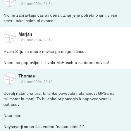
::
21. nov 2004, 21:54
Nič ne zapravljajo čas ali denar. Znanje je potrebno širiti v vse
smeri, tukaj sploh ni dvoma.
Marjan
::
21. nov 2004, 22:12
Hvala STju za dobro novico po dolgem času.
Neee, se popravljam - hvala McHusch-u za dobro novico!
Thomas
::
21. nov 2004, 22:13
Dovolj natančna ura, bi lahko povečala natančnost GPSa na
milimeter in manj. To bi lahko pripomoglo k napovedovanju
potresov.
Naprimer.
Naysayerji so pa itak vedno "najpametnejši".