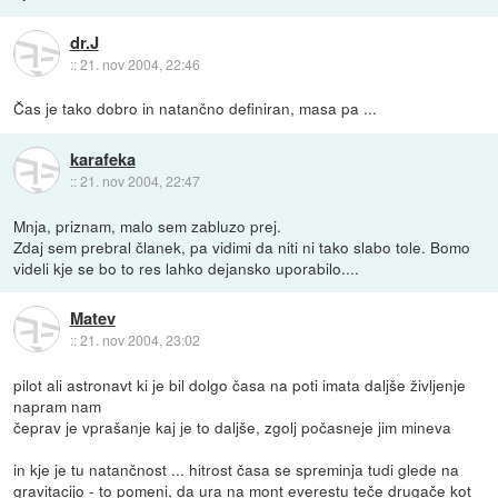
dr.J
::
21. nov 2004, 22:46
Čas je tako dobro in natančno definiran, masa pa ...
karafeka
::
21. nov 2004, 22:47
Mnja, priznam, malo sem zabluzo prej.
Zdaj sem prebral članek, pa vidimi da niti ni tako slabo tole. Bomo
videli kje se bo to res lahko dejansko uporabilo....
Matev
::
21. nov 2004, 23:02
pilot ali astronavt ki je bil dolgo časa na poti imata daljše življenje
napram nam
čeprav je vprašanje kaj je to daljše, zgolj počasneje jim mineva
in kje je tu natančnost ... hitrost časa se spreminja tudi glede na
gravitacijo - to pomeni, da ura na mont everestu teče drugače kot