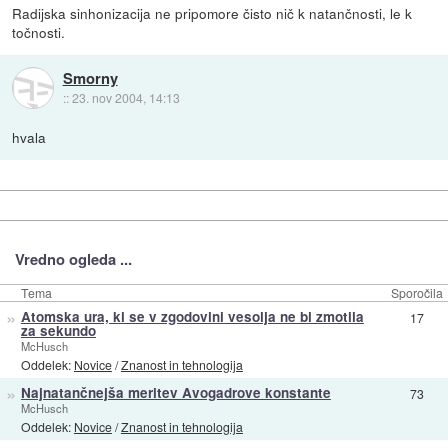
Radijska sinhonizacija ne pripomore čisto nič k natančnosti, le k
točnosti.
Smorny
::
23. nov 2004, 14:13
hvala
Vredno ogleda ...
Tema
Sporočila
»
Atomska ura, ki se v zgodovini vesolja ne bi zmotila
17
za sekundo
McHusch
Oddelek:
Novice
/
Znanost in tehnologija
»
Najnatančnejša meritev Avogadrove konstante
73
McHusch
Oddelek:
Novice
/
Znanost in tehnologija