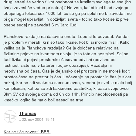
drugi strani še vedno ti kot osebnost za krmilom svojega telesa (bo
tvoja zavest še vedno prisotna)? Ne vem, kaj bi imel ti od svojega
obujenega telesa čez 1000 let, če se ga pa sploh ne bi zavedal, ne
bi ga mogel upravljati in doživljati sveta - točno tako kot se iz prve
osebe sedaj ne zavedaš 6 milijard ljudi.
Planckove razdalje na časovno enoto. Lepo si to povedal. Vendar
je problem v merah, ki niso tako fiksne, kot bi si morda mislil. Kako
velika pa je Planckova razdalja? Če je določena relativno na
fizikalne pojave na kvantnem nivoju, je to totalen nesmisel. Saj so
tudi fizikalni pojavi prostorsko-časovno odvisni (odvisno od
lastnosti sistema, v katerem pojav opazuješ). Razdalja ni
neodvisna od časa. Čas je dejansko del prostora in ne moreš ločiti
prostor-časa na prostor in čas. Ločevanje na prostor in čas je sicer
nekaj, kar se zdi vsakemu samoumevno, vendar je svet le malo bolj
kompliciran, kot pa se zdi kakšnemu pastirčku, ki pase svoje ovce
3km SV od svojega doma od 6h do 14h. Princip nedoločenosti pa
kmečko logiko še malo bolj nasadi na trne.
Thomas
::
22. nov 2004, 19:41
Kar se tiče zavesti, BBB.