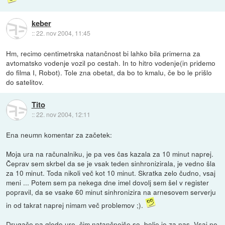
keber
::
22. nov 2004, 11:45
Hm, recimo centimetrska natančnost bi lahko bila primerna za
avtomatsko vodenje vozil po cestah. In to hitro vodenje(in pridemo
do filma I, Robot). Tole zna obetat, da bo to kmalu, če bo le prišlo
do satelitov.
Tito
::
22. nov 2004, 12:11
Ena neumn komentar za začetek:
Moja ura na računalniku, je pa ves čas kazala za 10 minut naprej.
Čeprav sem skrbel da se je vsak teden sinhronizirala, je vedno šla
za 10 minut. Toda nikoli več kot 10 minut. Skratka zelo čudno, vsaj
meni ... Potem sem pa nekega dne imel dovolj sem šel v register
popravil, da se vsake 60 minut sinhronizira na arnesovem serverju
in od takrat naprej nimam več problemov ;).
Drugače pa glede ure, čim natančnejše so, bolje je za nas. Vsaj ne