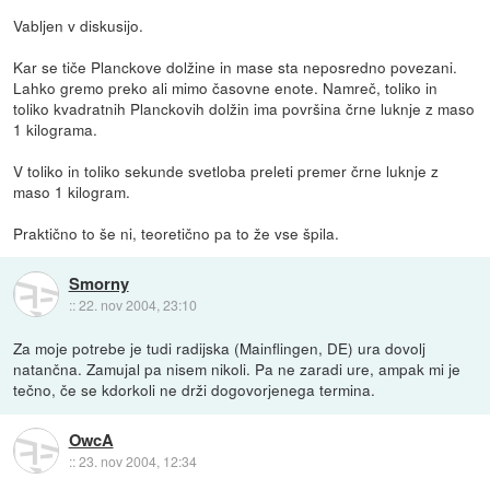
Vabljen v diskusijo.
Kar se tiče Planckove dolžine in mase sta neposredno povezani.
Lahko gremo preko ali mimo časovne enote. Namreč, toliko in
toliko kvadratnih Planckovih dolžin ima površina črne luknje z maso
1 kilograma.
V toliko in toliko sekunde svetloba preleti premer črne luknje z
maso 1 kilogram.
Praktično to še ni, teoretično pa to že vse špila.
Smorny
::
22. nov 2004, 23:10
Za moje potrebe je tudi radijska (Mainflingen, DE) ura dovolj
natančna. Zamujal pa nisem nikoli. Pa ne zaradi ure, ampak mi je
tečno, če se kdorkoli ne drži dogovorjenega termina.
OwcA
::
23. nov 2004, 12:34