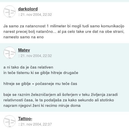
darkolord
::
21. nov 2004, 22:32
Ja samo za natancnost 1 milimeter bi mogli tudi samo komunikacijo
narest precej bolj natančno... al pa celo take ure dat na obe strani,
namesto samo na eno
Matev
::
21. nov 2004, 22:32
a ni tako da je čas relativen
in teče tistemu ki se giblje hitreje drugače
hitreje se giblje = počasneje mu teče čas
baje se raznim železničarjem ali šoferjem v teku življenja zaradi
relativnosti časa, le ta podaljaša za kako sekundo ali stotinko
napram njegovi ženi ki recimo miruje doma
Tattoo-
::
21. nov 2004, 22:37