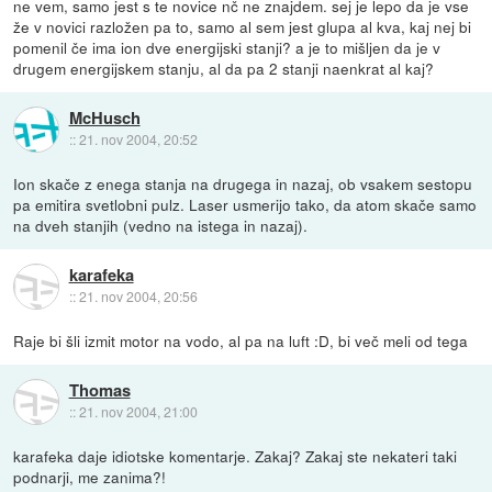
ne vem, samo jest s te novice nč ne znajdem. sej je lepo da je vse
že v novici razložen pa to, samo al sem jest glupa al kva, kaj nej bi
pomenil če ima ion dve energijski stanji? a je to mišljen da je v
drugem energijskem stanju, al da pa 2 stanji naenkrat al kaj?
McHusch
::
21. nov 2004, 20:52
Ion skače z enega stanja na drugega in nazaj, ob vsakem sestopu
pa emitira svetlobni pulz. Laser usmerijo tako, da atom skače samo
na dveh stanjih (vedno na istega in nazaj).
karafeka
::
21. nov 2004, 20:56
Raje bi šli izmit motor na vodo, al pa na luft :D, bi več meli od tega
Thomas
::
21. nov 2004, 21:00
karafeka daje idiotske komentarje. Zakaj? Zakaj ste nekateri taki
podnarji, me zanima?!