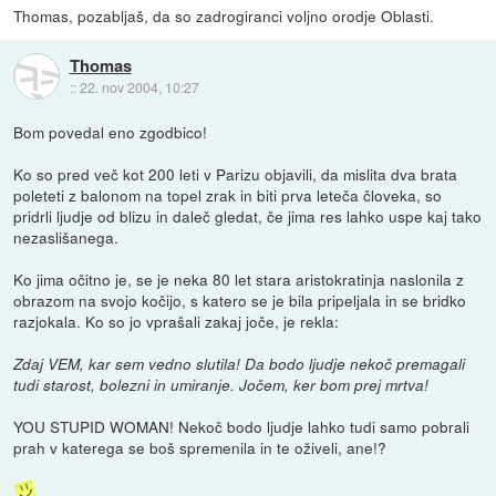
Thomas, pozabljaš, da so zadrogiranci voljno orodje Oblasti.
Thomas
::
22. nov 2004, 10:27
Bom povedal eno zgodbico!
Ko so pred več kot 200 leti v Parizu objavili, da mislita dva brata
poleteti z balonom na topel zrak in biti prva leteča človeka, so
pridrli ljudje od blizu in daleč gledat, če jima res lahko uspe kaj tako
nezaslišanega.
Ko jima očitno je, se je neka 80 let stara aristokratinja naslonila z
obrazom na svojo kočijo, s katero se je bila pripeljala in se bridko
razjokala. Ko so jo vprašali zakaj joče, je rekla:
Zdaj VEM, kar sem vedno slutila! Da bodo ljudje nekoč premagali
tudi starost, bolezni in umiranje. Jočem, ker bom prej mrtva!
YOU STUPID WOMAN! Nekoč bodo ljudje lahko tudi samo pobrali
prah v katerega se boš spremenila in te oživeli, ane!?