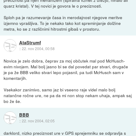
quarz kristal). V tej novici je govora le o preciznosti.
Sploh pa je razumevanje časa in merodajnost njegove meritve
izjemno vprašljiva. To je nekako tako kot spreminjanje dolžine
metra, ko se z različnimi hitrostmi gibaš v prostoru.
AtaStrumf
::
22. nov 2004, 00:58
Novica je zelo dobra, čeprav za moj občutek mal pod McHusch-
evim nivojem. Mal bolj jasno bi se dal povedat par stvari, drugače
je pa že BBB veliko stvari lepo pojasnil, pa tudi McHusch sam v
komentarjih.
Vsekakor zanimivo, samo jaz bi vseeno raje videl malo bolj
natančne ročne ure, ne pa da mi non stop nekam uhaja, ampak saj
bo že še.
BBB
::
22. nov 2004, 02:05
darklord, nizko preciznost ure v GPS sprejemniku se odpravlja s