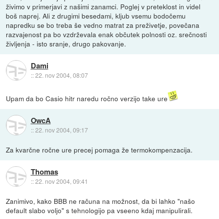
živimo v primerjavi z našimi zanamci. Poglej v preteklost in videl
boš naprej. Ali z drugimi besedami, kljub vsemu bodočemu
napredku se bo treba še vedno matrat za preživetje, povečana
razvajenost pa bo vzdrževala enak občutek polnosti oz. srečnosti
življenja - isto sranje, drugo pakovanje.
Dami
::
22. nov 2004, 08:07
Upam da bo Casio hitr naredu ročno verzijo take ure
OwcA
::
22. nov 2004, 09:17
Za kvarčne ročne ure precej pomaga že termokompenzacija.
Thomas
::
22. nov 2004, 09:41
Zanimivo, kako BBB ne računa na možnost, da bi lahko "našo
default slabo voljo" s tehnologijo pa vseeno kdaj manipulirali.