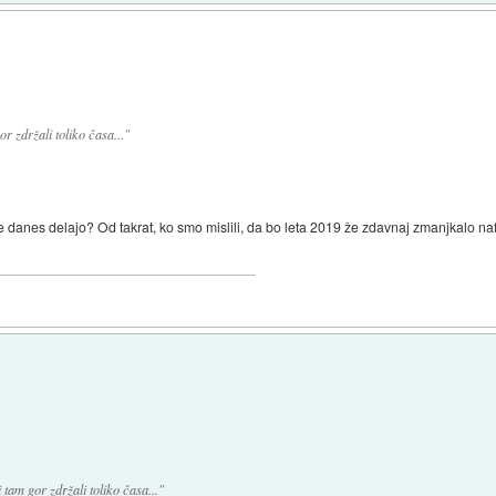
r zdržali toliko časa..."
i še danes delajo? Od takrat, ko smo mislili, da bo leta 2019 že zdavnaj zmanjkalo n
 tam gor zdržali toliko časa..."