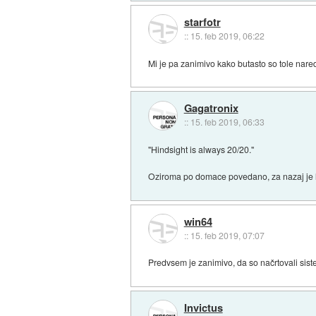
starfotr
::
15. feb 2019, 06:22
Mi je pa zanimivo kako butasto so tole naredi
Gagatronix
::
15. feb 2019, 06:33
"Hindsight is always 20/20."
Oziroma po domace povedano, za nazaj je 
win64
::
15. feb 2019, 07:07
Predvsem je zanimivo, da so načrtovali sist
Invictus