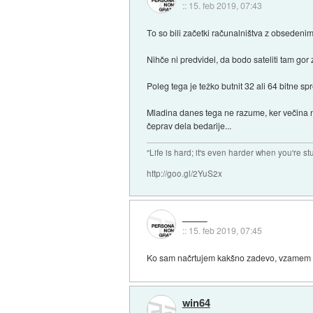
::
15. feb 2019, 07:43
To so bili začetki računalništva z obsedeni
Nihče ni predvidel, da bodo sateliti tam gor
Poleg tega je težko butnit 32 ali 64 bitne s
Mladina danes tega ne razume, ker večina ni
čeprav dela bedarije...
"Life is hard; it's even harder when you're st
http://goo.gl/2YuS2x
::
15. feb 2019, 07:45
Ko sam načrtujem kakšno zadevo, vzamem to
win64