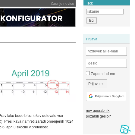
Išči:
Zadnje novice
Prijava
Zapomni si me
nov uporabnik
rav tako bodo brez težav delovale vse
pozabili geslo?
TC). Preslikava namreč zaradi omenjenih 1024
. aprilu skočile v preteklost.