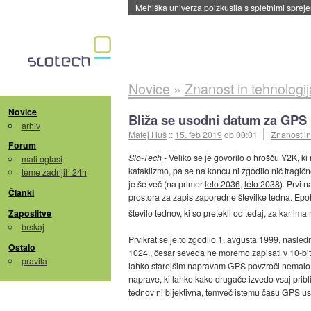
Evropska vesoljska agencija razvija svojo rak
Novice
»
Znanost in tehnologij
Novice
Bliža se usodni datum za GPS
arhiv
Matej Huš
::
15. feb 2019
ob 00:01
Znanost in
Forum
Slo-Tech
- Veliko se je govorilo o hrošču Y2K, ki
mali oglasi
kataklizmo, pa se na koncu ni zgodilo nič tragič
teme zadnjih 24h
je še več (na primer
leto 2036
,
leto 2038
). Prvi 
Članki
prostora za zapis zaporedne številke tedna. Epo
Zaposlitve
število tednov, ki so pretekli od tedaj, za kar ima
brskaj
Prvikrat se je to zgodilo 1. avgusta 1999, nasledn
Ostalo
1024., česar seveda ne moremo zapisati v 10-bitno
pravila
lahko starejšim napravam GPS povzroči nemalo t
naprave, ki lahko kako drugače izvedo vsaj prib
tednov ni bijektivna, temveč istemu času GPS ust