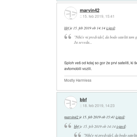
marvin42
::
15. feb 2019, 15:41
bbf
je
15. feb 2019 ob 14:14
izjavil
:
"Nihče ni predvidel, da bodo sateliti tam go
Ja seveda...
Sploh veš od kdaj so gor že prvi sateliti, k
avtomobili vozili.
Mostly Harmless
bbf
::
18. feb 2019, 14:23
marvin42
je
15. feb 2019 ob 15:41
izjavil
:
bbf
je
15. feb 2019 ob 14:14
izjavil
:
"Nihče ni predvidel, da bodo sateliti