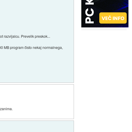
t razvijalcu. Prevelik preskok...
r 100 MB program čisto nekaj normalnega,
 zanima.