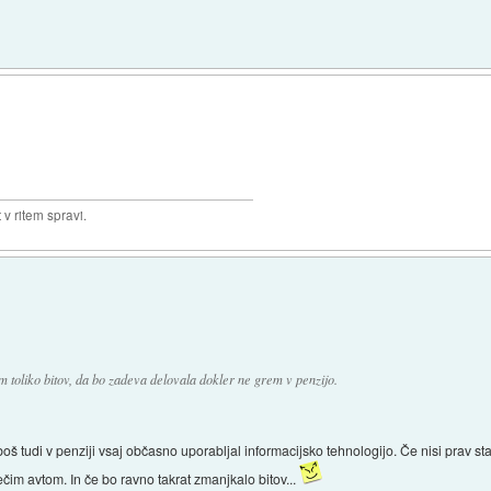
v ritem spravi.
oliko bitov, da bo zadeva delovala dokler ne grem v penzijo.
boš tudi v penziji vsaj občasno uporabljal informacijsko tehnologijo. Če nisi prav s
čim avtom. In če bo ravno takrat zmanjkalo bitov...