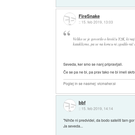
FireSnake
::
15. feb 2019, 13:03
Veliko se je govorilo o hrošču Y2K, ki na
kataklizmo, pa se na koncu ni zgodilo nič 
Seveda, ker smo se nanj pripravljali.
Če se pa ne bi, pa prav tako ne bi imeli skrbi
Poglej in se nasmej: vicmaher.si
bbf
::
15. feb 2019, 14:14
"Nihče ni predvidel, da bodo sateliti tam gor 
Ja seveda...