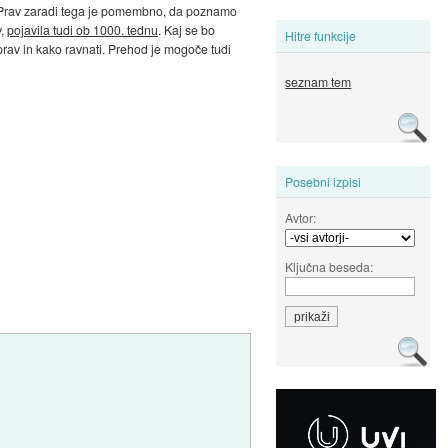
je. Prav zaradi tega je pomembno, da poznamo
v,
pojavila tudi ob 1000. tednu
. Kaj se bo
Hitre funkcije
aprav in kako ravnati. Prehod je mogoče tudi
seznam tem
Posebni izpisi
Avtor:
Ključna beseda: