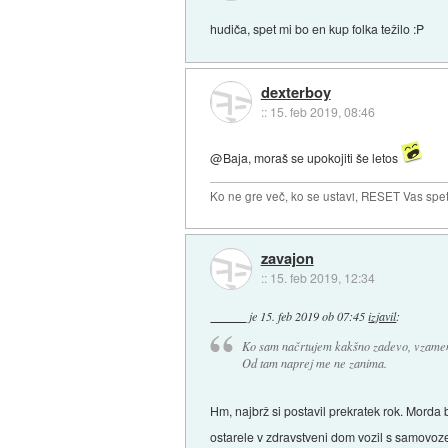
hudiča, spet mi bo en kup folka težilo :P
dexterboy
::
15. feb 2019, 08:46
@Baja, moraš se upokojiti še letos
Ko ne gre več, ko se ustavi, RESET Vas spet 
zavajon
::
15. feb 2019, 12:34
je
15. feb 2019 ob 07:45
izjavil
:
Ko sam načrtujem kakšno zadevo, vzamem t
Od tam naprej me ne zanima.
Hm, najbrž si postavil prekratek rok. Morda 
ostarele v zdravstveni dom vozil s samovoze