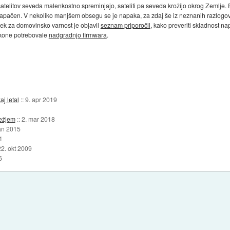
ce satelitov seveda malenkostno spreminjajo, sateliti pa seveda krožijo okrog Zeml
 napačen. V nekoliko manjšem obsegu se je napaka, za zdaj še iz neznanih razlogo
lek za domovinsko varnost je objavil
seznam priporočil
, kako preveriti skladnost n
žkone potrebovale
nadgradnjo firmwara
.
j letal
::
9. apr 2019
režjem
::
2. mar 2018
jan 2015
1
22. okt 2009
6