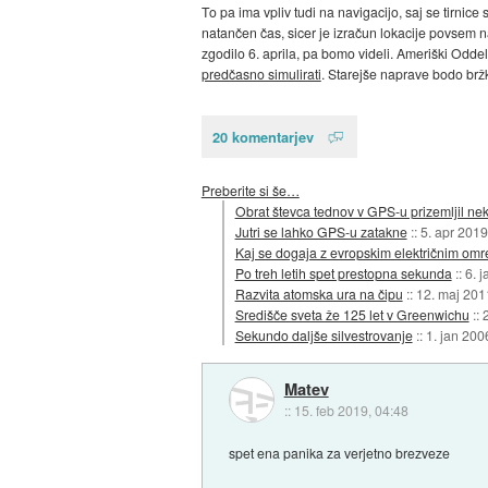
To pa ima vpliv tudi na navigacijo, saj se tirni
natančen čas, sicer je izračun lokacije povsem
zgodilo 6. aprila, pa bomo videli. Ameriški Odde
predčasno simulirati
. Starejše naprave bodo br
20 komentarjev
Preberite si še…
Obrat števca tednov v GPS-u prizemljil neka
Jutri se lahko GPS-u zatakne
::
5. apr 2019
Kaj se dogaja z evropskim električnim om
Po treh letih spet prestopna sekunda
::
6. 
Razvita atomska ura na čipu
::
12. maj 201
Središče sveta že 125 let v Greenwichu
::
Sekundo daljše silvestrovanje
::
1. jan 200
Matev
::
15. feb 2019, 04:48
spet ena panika za verjetno brezveze