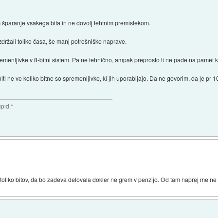
m šparanje vsakega bita in ne dovolj tehtnim premislekom.
 zdržali toliko časa, še manj potrošniške naprave.
premenljivke v 8-bitni sistem. Pa ne tehnično, ampak preprosto ti ne pade na pamet ko
ti ne ve koliko bitne so spremenljivke, ki jih uporabljajo. Da ne govorim, da je p
upid."
liko bitov, da bo zadeva delovala dokler ne grem v penzijo. Od tam naprej me ne