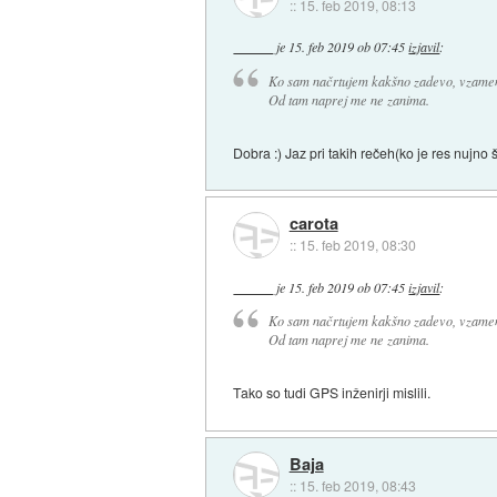
::
15. feb 2019, 08:13
je
15. feb 2019 ob 07:45
izjavil
:
Ko sam načrtujem kakšno zadevo, vzamem t
Od tam naprej me ne zanima.
Dobra :) Jaz pri takih rečeh(ko je res nujno
carota
::
15. feb 2019, 08:30
je
15. feb 2019 ob 07:45
izjavil
:
Ko sam načrtujem kakšno zadevo, vzamem t
Od tam naprej me ne zanima.
Tako so tudi GPS inženirji mislili.
Baja
::
15. feb 2019, 08:43