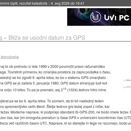
eto za večkratno uporabo
::
4. avg 2026 ob 19:41
a
»
Bliža se usodni datum za GPS
 tehnologija
 naj bi ob prehodu iz leta 1999 v 2000 povzročil pravo računalniško
nega. Tovrstnih primerov, ko zmanjka prostora za zapis podatka o času,
naslednji se bo zgodil 6. aprila letos, ko bo v sistemu GPS zmanjkalo
ha GPS se je začela 5. januarja 1980. GPS datum shranjuje tudi kot
10
 na voljo 10 bitov. To pa je premalo, saj 2
(1024) tednov hitro mine.
jikrat pa se bo 6. aprila letos. To pomeni, da bi bil naslednji teden
 spremenljivko celih števil. Štetje tednov gre tedaj zopet z ničle, kar
ežav. Moderne naprave, ki podpirajo standard IS-GPS-200, ne bodo imele težav. P
ližen čas, kar jim omogoča preračun iz časa GPS v univerzalni koordiniran čas (U
reza več različnih časov UTC. Naprave, ki so starejše in tega ne razumejo, bodo po 6