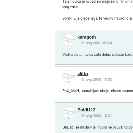
Tale novica je kot sol na mojo rano. Tri dni
vsaj trdila.
Sorry, IE je glede tega še vedno navadno sr
karagoth
::
16. avg 2009, 09:24
Mislim da ta novica zelo dobro pokaže kako 
slitkx
::
16. avg 2009, 10:00
PaX_MaN, uporabljam oboje, nisem neumen, z
Poldi112
::
16. avg 2009, 10:31
Um, zdi se mi da v tej novici ne pljuvamo p