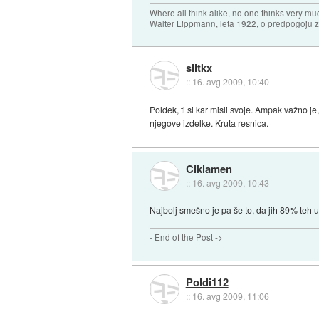
Where all think alike, no one thinks very mu
Walter Lippmann, leta 1922, o predpogoju 
slitkx
::
16. avg 2009, 10:40
Poldek, ti si kar misli svoje. Ampak važno je
njegove izdelke. Kruta resnica.
Ciklamen
::
16. avg 2009, 10:43
Najbolj smešno je pa še to, da jih 89% teh u
- End of the Post ->
Poldi112
::
16. avg 2009, 11:06