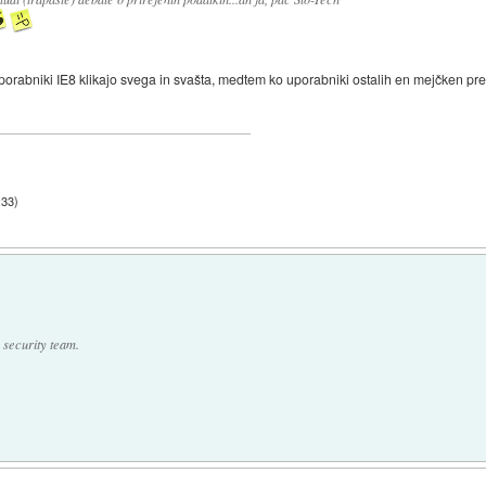
orabniki IE8 klikajo svega in svašta, medtem ko uporabniki ostalih en mejčken prem
:33
)
s security team.