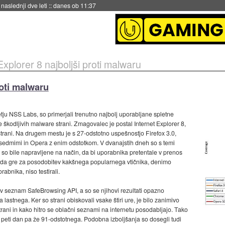
naslednji dve leti
::
danes ob 11:37
Explorer 8 najboljši proti malwaru
roti malwaru
tju NSS Labs, so primerjali trenutno najbolj uporabljane spletne
 škodljivih malware strani. Zmagovalec je postal Internet Explorer 8,
trani. Na drugem mestu je s 27-odstotno uspešnostjo Firefox 3.0,
s sedmimi in Opera z enim odstotkom. V dvanajstih dneh so s temi
ki so bile napravljene na način, da bi uporabnika pretentale v prenos
, da gre za posodobitev kakšnega popularnega vtičnika, denimo
abnika, niso testirali.
ov seznam SafeBrowsing API, a so se njihovi rezultati opazno
 lastnega. Ker so strani obiskovali vsake štiri ure, je bilo zanimivo
trani in kako hitro se oblačni seznami na internetu posodabljajo. Tako
 peti dan pa že 91-odstotnega. Podobna izboljšanja so dosegli tudi