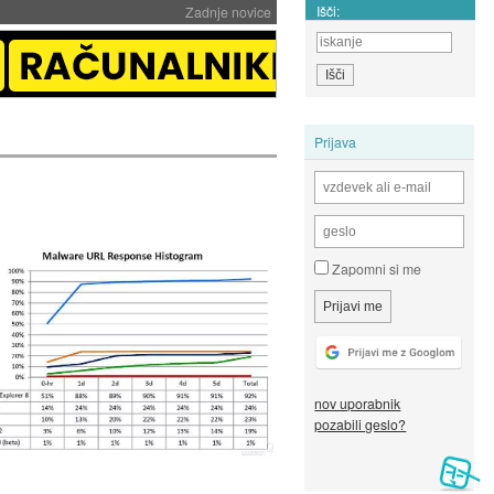
Išči:
Zadnje novice
Prijava
Zapomni si me
nov uporabnik
pozabili geslo?