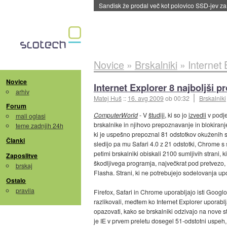
Sandisk že prodal več kot polovico SSD-jev za 
Novice
»
Brskalniki
»
Internet 
Novice
Internet Explorer 8 najboljši p
arhiv
Matej Huš
::
16. avg 2009
ob 00:32
Brskalniki
Forum
ComputerWorld
- V
študiji
, ki so jo
izvedli
v podje
mali oglasi
brskalnike in njihovo prepoznavanje in blokiranje
teme zadnjih 24h
ki je uspešno prepoznal 81 odstotkov okuženih s
Članki
sledijo pa mu Safari 4.0 z 21 odstotki, Chrome 
petimi brskalniki obiskali 2100 sumljivih strani, 
Zaposlitve
škodljivega programja, največkrat pod pretvezo
brskaj
Flasha. Strani, ki ne potrebujejo sodelovanja upor
Ostalo
pravila
Firefox, Safari in Chrome uporabljajo isti Googl
razlikovali, medtem ko Internet Explorer uporablja
opazovati, kako se brskalniki odzivajo na nove s
je IE v prvem preletu dosegel 51-odstotni uspeh,