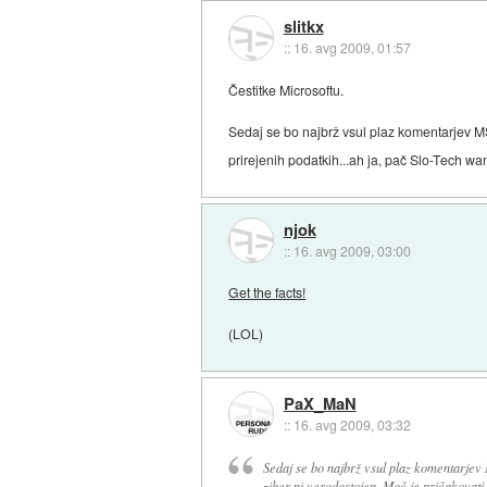
slitkx
::
16. avg 2009, 01:57
Čestitke Microsoftu.
Sedaj se bo najbrž vsul plaz komentarjev MS-
prirejenih podatkih...ah ja, pač Slo-Tech wa
njok
::
16. avg 2009, 03:00
Get the facts!
(LOL)
PaX_MaN
::
16. avg 2009, 03:32
Sedaj se bo najbrž vsul plaz komentarjev M
ziher ni verodostojen. Moč je pričakovati 