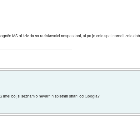
mogoče MS ni kriv da so raziskovalci nesposobni, al pa je celo spet naredil zelo d
)
 MS imel boljši seznam o nevarnih spletnih strani od Googla?