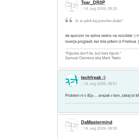
Tear_DR0P
::
16. avg 2009, 08:25
Je tu sploh kaj potrebno dodat?
da sponzor ne vpliva vedno na rezultate :) 
loverja proglasit, ker tole pišem iz Firefoxa :
"Figures don't lie, but liars figure."
Samuel Clemens aka Mark Twain
techfreak :)
::
16. avg 2009, 08:51
Problem ni v IEju ... ampak v tem, zakaj bi
DaMastermind
::
16. avg 2009, 08:55