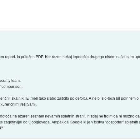
en report. In priložen PDF. Ker razen nekaj leporečja drugega nisem našel sem upo
ecurity team.
or comparison.
ni iskalniki IE imeli tako slabo zaščito po defoltu. A ne bi slo-tech bil poln tem 
nkurenčnimi rešitvami.
edotoča na ažuren seznam nevarnih spletnih strani. In zdaj ne trdim da ni možno da
ltate zagotavljal od Googlovega. Ampak da Google ki je v bistvu "gospodar" spletnih s
i?