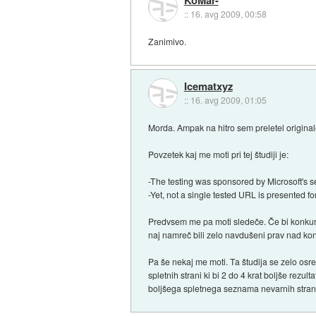
::
16. avg 2009, 00:58
Zanimivo.
Icematxyz
::
16. avg 2009, 01:05
Morda. Ampak na hitro sem preletel original
Povzetek kaj me moti pri tej študiji je:
-The testing was sponsored by Microsoft's s
-Yet, not a single tested URL is presented f
Predvsem me pa moti sledeče. Če bi konkurenč
naj namreč bili zelo navdušeni prav nad ko
Pa še nekaj me moti. Ta študija se zelo osr
spletnih strani ki bi 2 do 4 krat boljše rezu
boljšega spletnega seznama nevarnih stran