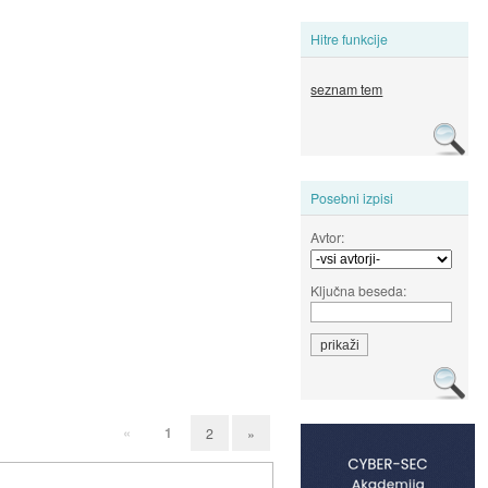
Hitre funkcije
seznam tem
Posebni izpisi
Avtor:
Ključna beseda:
«
1
2
»