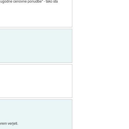
oro ugodne cenovne ponudbe" - tako sta
rem verjeti.