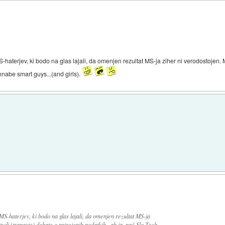
haterjev, ki bodo na glas lajali, da omenjen rezultat MS-ja ziher ni verodostojen. M
nnabe smart guys...(and girls).
S-haterjev, ki bodo na glas lajali, da omenjen rezultat MS-ja
tudi (trapaste) debate o prirejenih podatkih...ah ja, pač Slo-Tech