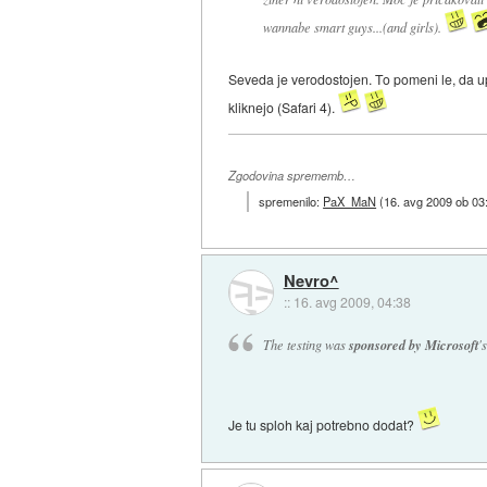
wannabe smart guys...(and girls).
Seveda je verodostojen. To pomeni le, da up
kliknejo (Safari 4).
Zgodovina sprememb…
spremenilo:
PaX_MaN
(
16. avg 2009 ob 03
Nevro^
::
16. avg 2009, 04:38
The testing was
sponsored by Microsoft
'
Je tu sploh kaj potrebno dodat?