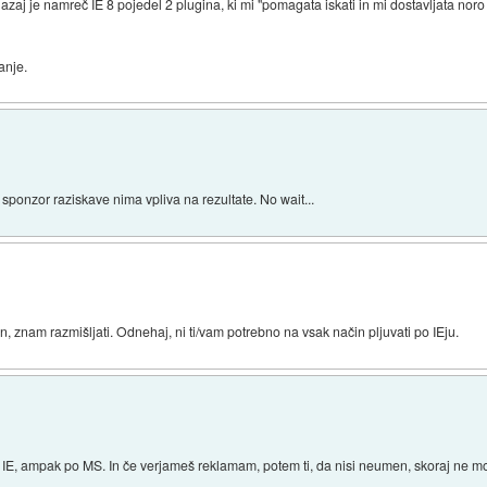
 nazaj je namreč IE 8 pojedel 2 plugina, ki mi "pomagata iskati in mi dostavljata n
anje.
sponzor raziskave nima vpliva na rezultate. No wait...
nam razmišljati. Odnehaj, ni ti/vam potrebno na vsak način pljuvati po IEju.
o IE, ampak po MS. In če verjameš reklamam, potem ti, da nisi neumen, skoraj ne mo