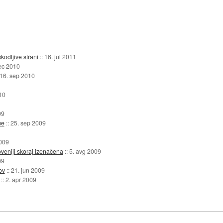
kodljive strani
::
16. jul 2011
ec 2010
16. sep 2010
10
09
me
::
25. sep 2009
009
oveniji skoraj izenačena
::
5. avg 2009
09
ov
::
21. jun 2009
::
2. apr 2009