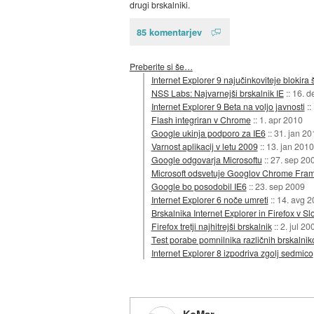
drugi brskalniki.
85 komentarjev
Preberite si še…
Internet Explorer 9 najučinkoviteje blokira š
NSS Labs: Najvarnejši brskalnik IE
::
16. d
Internet Explorer 9 Beta na voljo javnosti
::
Flash integriran v Chrome
::
1. apr 2010
Google ukinja podporo za IE6
::
31. jan 20
Varnost aplikacij v letu 2009
::
13. jan 2010
Google odgovarja Microsoftu
::
27. sep 20
Microsoft odsvetuje Googlov Chrome Fra
Google bo posodobil IE6
::
23. sep 2009
Internet Explorer 6 noče umreti
::
14. avg 2
Brskalnika Internet Explorer in Firefox v Sl
Firefox tretji najhitrejši brskalnik
::
2. jul 20
Test porabe pomnilnika različnih brskalnik
Internet Explorer 8 izpodriva zgolj sedmico
KoMar-