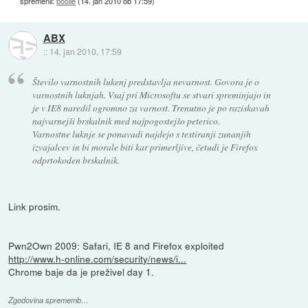
spremenil:
boolie
(
14. jan 2010 ob 17:59
)
ABX
::
14. jan 2010, 17:59
Število varnostnih lukenj predstavlja nevarnost. Govora je o
varnostnih luknjah. Vsaj pri Microsoftu se stvari spreminjajo in
je v IE8 naredil ogromno za varnost. Trenutno je po raziskavah
najvarnejši brskalnik med najpogostejšo peterico.
Varnostne luknje se ponavadi najdejo s testiranji zunanjih
izvajalcev in bi morale biti kar primerljive, četudi je Firefox
odprtokoden brskalnik.
Link prosim.
Pwn2Own 2009: Safari, IE 8 and Firefox exploited
http://www.h-online.com/security/news/i...
Chrome baje da je preživel day 1.
Zgodovina sprememb…