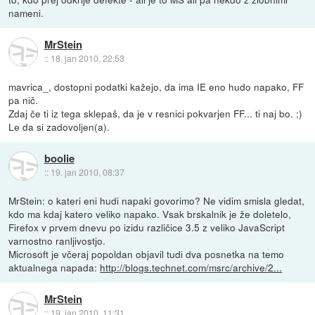
nameni.
MrStein
::
18. jan 2010, 22:53
mavrica_, dostopni podatki kažejo, da ima IE eno hudo napako, FF
pa nič.
Zdaj če ti iz tega sklepaš, da je v resnici pokvarjen FF... ti naj bo. ;)
Le da si zadovoljen(a).
boolie
::
19. jan 2010, 08:37
MrStein: o kateri eni hudi napaki govorimo? Ne vidim smisla gledat,
kdo ma kdaj katero veliko napako. Vsak brskalnik je že doletelo,
Firefox v prvem dnevu po izidu različice 3.5 z veliko JavaScript
varnostno ranljivostjo.
Microsoft je včeraj popoldan objavil tudi dva posnetka na temo
aktualnega napada:
http://blogs.technet.com/msrc/archive/2...
MrStein
::
19. jan 2010, 11:31