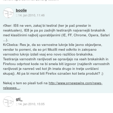
boolie
::
14. jan 2010, 11:46
r0ker: IE6 ne vem, zakaj bi testiral (ker je pač prestar in
neaktualen), IE8 je pa po zadnjih testiranjih najvarnejši brskalnik
med klasičinimi najbolj uporabljanimi (IE, FF, Chrome, Opera, Safari
...).
KrCbelca: Res je, da so varnostne luknje bile javno objavljene,
vendar to pomeni, da so pri Mozilli med odkrito in zakrpano
varnostno luknjo izdali vsaj eno novo različico brskalnika.
Testiranja varnostnih ranljivosti se opravljajo na vseh brskalnikih in
Firefoxu odprtost kode ne bi smela biti izgovor (najdenih varnostnih
ranljivosti je namreč več kot jih imata drugo in tretje uvrščeni
skupaj). Ali pa bi moral biti Firefox označen kot beta produkt? ;)
Nekaj o tem so pisali tudi na
http://www.prnewswire.com/news-
releases...
.
gti_
::
14. jan 2010, 15:05