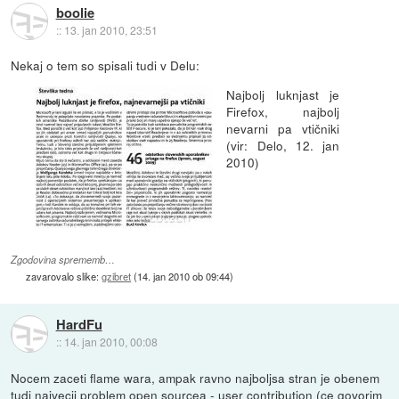
boolie
::
13. jan 2010, 23:51
Nekaj o tem so spisali tudi v Delu:
Najbolj luknjast je
Firefox, najbolj
nevarni pa vtičniki
(vir: Delo, 12. jan
2010)
Zgodovina sprememb…
zavarovalo slike:
gzibret
(
14. jan 2010 ob 09:44
)
HardFu
::
14. jan 2010, 00:08
Nocem zaceti flame wara, ampak ravno najboljsa stran je obenem
tudi najvecji problem open sourcea - user contribution (ce govorim