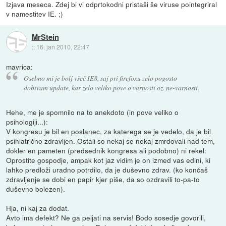
Izjava meseca. Zdej bi vi odprtokodni pristaši še viruse pointegriral
v namestitev IE. ;)
MrStein
::
16. jan 2010, 22:47
mavrica:
Osebno mi je bolj všeč IE8, saj pri firefoxu zelo pogosto
dobivam update, kar zelo veliko pove o varnosti oz. ne-varnosti.
Hehe, me je spomnilo na to anekdoto (in pove veliko o
psihologiji...):
V kongresu je bil en poslanec, za katerega se je vedelo, da je bil
psihiatrično zdravljen. Ostali so nekaj se nekaj zmrdovali nad tem,
dokler en pameten (predsednik kongresa ali podobno) ni rekel:
Oprostite gospodje, ampak kot jaz vidim je on izmed vas edini, ki
lahko predloži uradno potrdilo, da je duševno zdrav. (ko končaš
zdravljenje se dobi en papir kjer piše, da so ozdravili to-pa-to
duševno bolezen).
Hja, ni kaj za dodat.
Avto ima defekt? Ne ga peljati na servis! Bodo sosedje govorili,