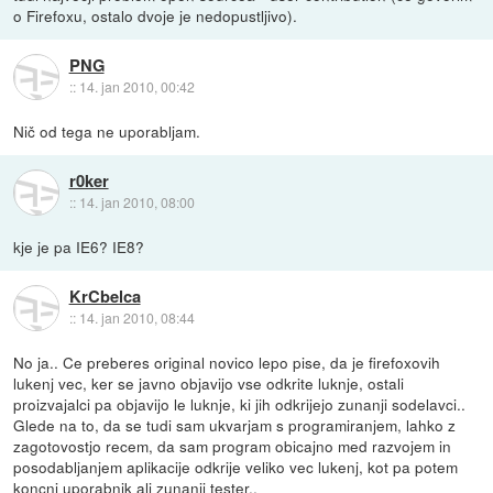
o Firefoxu, ostalo dvoje je nedopustljivo).
PNG
::
14. jan 2010, 00:42
Nič od tega ne uporabljam.
r0ker
::
14. jan 2010, 08:00
kje je pa IE6? IE8?
KrCbelca
::
14. jan 2010, 08:44
No ja.. Ce preberes original novico lepo pise, da je firefoxovih
lukenj vec, ker se javno objavijo vse odkrite luknje, ostali
proizvajalci pa objavijo le luknje, ki jih odkrijejo zunanji sodelavci..
Glede na to, da se tudi sam ukvarjam s programiranjem, lahko z
zagotovostjo recem, da sam program obicajno med razvojem in
posodabljanjem aplikacije odkrije veliko vec lukenj, kot pa potem
koncni uporabnik ali zunanji tester..