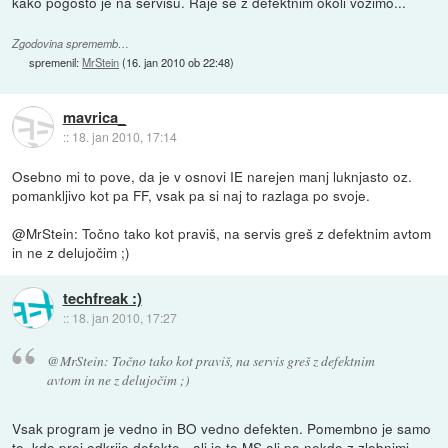
kako pogosto je na servisu. Raje se z defektnim okoli vozimo...
Zgodovina sprememb…
spremenil:
MrStein
(
16. jan 2010 ob 22:48
)
mavrica_
::
18. jan 2010, 17:14
Osebno mi to pove, da je v osnovi IE narejen manj luknjasto oz.
pomankljivo kot pa FF, vsak pa si naj to razlaga po svoje.
@MrStein: Točno tako kot praviš, na servis greš z defektnim avtom
in ne z delujočim ;)
techfreak :)
::
18. jan 2010, 17:27
@MrStein: Točno tako kot praviš, na servis greš z defektnim
avtom in ne z delujočim ;)
Vsak program je vedno in BO vedno defekten. Pomembno je samo
to, kdo prej odkrije defekte - ali je to MS ali pa nekdo z zlobnimi