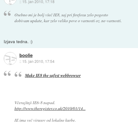
::
15. jan 2010, 17:18
Osebno mi je bolj všeč IE8, saj pri firefoxu zelo pogosto
dobivam update, kar zelo veliko pove o varnosti oz. ne-varnosti.
Izjava tedna. :)
boolie
::
15. jan 2010, 17:54
Make IE8 the safest webbrowser
Včerajšnji IE6-8 napad.
http://www.theregister.co.uk/2010/01/14...
IE ima več virusov od lokalne kurbe.