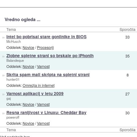
Vredno ogleda ...
Tema
Sporočila
»
Intel bo pobrisal stare gonilnike in BIOS
33
McHusch
Oddelek:
Novice
/
Procesorji
»
Zlobne spletne strani so brskale po iPhonih
35
Balandeque
Oddelek:
Novice
/
Varnost
»
Skrita spam mail skripta na spletni strani
8
hunter01
Oddelek:
Omrežja in internet
»
Varnost aplikacij v letu 2009
27
gaj
Oddelek:
Novice
/
Varnost
»
Resna ranljivost v Linuxu: Cheddar Bay
30
poweroff
Oddelek:
Novice
/
Varnost
Tema
Sporočila
Več podobnih tem