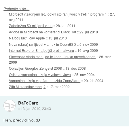
Preberite si še…
Microsoft v zadnjem letu odkril sto ranljivosti v tretjih programih
::
27.
avg 2011
Zabeležen 50-milijonti virus
::
28. jan 2011
Adobe in Microsoft na konferenci Black Hat
::
29. jul 2010
Najbolj luknjičav Apple
::
13. jul 2010
Nova (stara) ranljivost v Linux in OpenBSD
::
5. nov 2009
Internet Explorer 8 najboljši proti malwaru
::
16. avg 2009
Slovenska vlada meni, da je koda Linuxa preveč odprta
::
28. mar
2009
Objavljen Googlov Zeitgeist 2008
::
13. dec 2008
Odkrita varnostna luknja v vstavku Java
::
25. nov 2004
Varnostna luknja v požarnem zidu ZoneAlarm
::
20. feb 2004
Zlib Microsoftov rabelj?
::
17. mar 2002
BaToCarx
::
13. jan 2010, 23:43
Heh, predvidljivo. :D