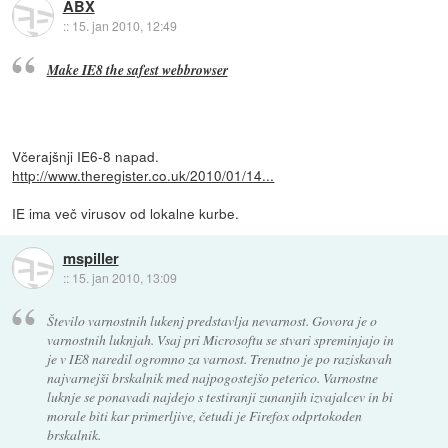
ABX
::
15. jan 2010, 12:49
Make IE8 the safest webbrowser
Včerajšnji IE6-8 napad.
http://www.theregister.co.uk/2010/01/14...
IE ima več virusov od lokalne kurbe.
mspiller
::
15. jan 2010, 13:09
Število varnostnih lukenj predstavlja nevarnost. Govora je o
varnostnih luknjah. Vsaj pri Microsoftu se stvari spreminjajo in
je v IE8 naredil ogromno za varnost. Trenutno je po raziskavah
najvarnejši brskalnik med najpogostejšo peterico. Varnostne
luknje se ponavadi najdejo s testiranji zunanjih izvajalcev in bi
morale biti kar primerljive, četudi je Firefox odprtokoden
brskalnik.