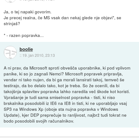
Ja, o tej napaki govorim.
Je precej realna, če MS vsak dan nekaj glede nje objavi*, se
strinjaš?
* - razen popravka...
boolie
::
19. jan 2010, 23:13
A ni prav, da Microsoft sproti obvešča uporabnike, ki pod vplivom
panike, ki so jo zagnali Nemci? Microsoft popravek pripravlja,
vendar ni tako nujen, da bi ga morali lansirati takoj, temveč še
testirajo, da bo delalo tako, kot je treba. So že ocenili, da bi
takojšnja splavitev popravka lahko naredila več škode kot koristi.
Vprašanje je tudi sama smiselnost popravka - tisti, ki niso
brskalnika posodobili iz IE6 na IE8 in tisti, ki ne uporabljajo vsaj
SP3 na Windows Xp (oboje sta nujna popravka v Windows
Update), kjer DEP preprečuje to ranljivost, najbrž tudi tokrat ne
bodo posodobili svojih računalnikov.