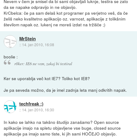
Nevem v čem je smisel da bi sami objavljali luknje, testira se zato
da se napake odpravijo in ne objavijo.
KrCbelca: če pa sam delaš kot programer pa verjetno veš, da če
želiš neko kvalitetno aplikacijo oz. varnost, aplikacije z tolikšnim
številom napak oz. lukenj ne moreš izdat na tržišče ;)
MrStein
::
14. jan 2010, 16:08
boolie :
r0ker: IE6 ne vem, zakaj bi testiral
Ker se uporablja več kot IE7? Toliko kot IE8?
Je pa seveda možno, da je imel zadnja leta manj odkritih napak.
techfreak :)
::
14. jan 2010, 16:30
In kako se lahko na takšno študijo zanašamo? Open source
aplikacije imajo na spletu objavljene vse buge, closed source
aplikacije pa imajo samo tiste, ki jih sami HOČEJO objavijo.