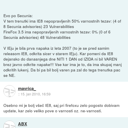
Evo po Secunia:
V tem trenutki ima IE8 nepopravljenih 50% varnostnih tezav: (4 of
8 Secunia advisories) 23 Vulnerabilities
FireFox 3.5 ima nepopravljenih varnostnih tezav: 0% (0 of 6
Secunia advisories) 48 Vulnerabilities
V IEju je bila prva napaka iz leta 2007 (to je se pred samim
releasom IE8, odkrita sicer v starem IEju). Kar pomeni da IE8
dejansko do danasnjega dne NITI 1 DAN od IZIDA ni bil VAREN
brez javno odkrite napake!!! Vse kar ima je to, da ima skupaj manj
odkritih lukenj. Da bi pa bil bolj varen pa zal do tega trenutka pac
se NE.
mavrica_
::
15. jan 2010, 16:59
Osebno mi je bolj všeč IE8, saj pri firefoxu zelo pogosto dobivam
update, kar zelo veliko pove o varnosti oz. ne-varnosti.
ABX