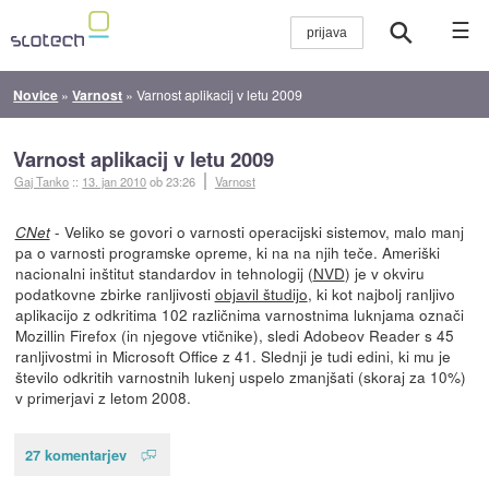
☰
Novice
»
Varnost
»
Varnost aplikacij v letu 2009
Varnost aplikacij v letu 2009
Gaj Tanko
::
13. jan 2010
ob 23:26
Varnost
- Veliko se govori o varnosti operacijski sistemov, malo manj
CNet
pa o varnosti programske opreme, ki na na njih teče. Ameriški
nacionalni inštitut standardov in tehnologij (
NVD
) je v okviru
podatkovne zbirke ranljivosti
objavil študijo
, ki kot najbolj ranljivo
aplikacijo z odkritima 102 različnima varnostnima luknjama označi
Mozillin Firefox (in njegove vtičnike), sledi Adobeov Reader s 45
ranljivostmi in Microsoft Office z 41. Slednji je tudi edini, ki mu je
število odkritih varnostnih lukenj uspelo zmanjšati (skoraj za 10%)
v primerjavi z letom 2008.
27 komentarjev