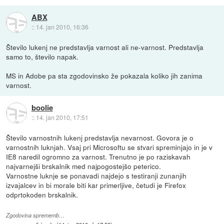
ABX
::
14. jan 2010, 16:36
Število lukenj ne predstavlja varnost ali ne-varnost. Predstavlja
samo to, število napak.
MS in Adobe pa sta zgodovinsko že pokazala koliko jih zanima
varnost.
boolie
::
14. jan 2010, 17:51
Število varnostnih lukenj predstavlja nevarnost. Govora je o
varnostnih luknjah. Vsaj pri Microsoftu se stvari spreminjajo in je v
IE8 naredil ogromno za varnost. Trenutno je po raziskavah
najvarnejši brskalnik med najpogostejšo peterico.
Varnostne luknje se ponavadi najdejo s testiranji zunanjih
izvajalcev in bi morale biti kar primerljive, četudi je Firefox
odprtokoden brskalnik.
Zgodovina sprememb…