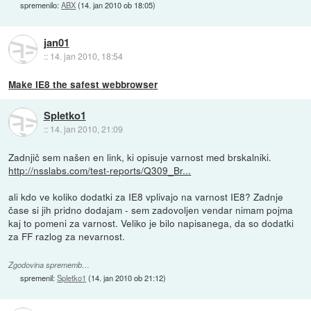
spremenilo:
ABX
(
14. jan 2010 ob 18:05
)
jan01
::
14. jan 2010, 18:54
Make IE8 the safest webbrowser
Spletko1
::
14. jan 2010, 21:09
Zadnjič sem našen en link, ki opisuje varnost med brskalniki.
http://nsslabs.com/test-reports/Q309_Br...
ali kdo ve koliko dodatki za IE8 vplivajo na varnost IE8? Zadnje
čase si jih pridno dodajam - sem zadovoljen vendar nimam pojma
kaj to pomeni za varnost. Veliko je bilo napisanega, da so dodatki
za FF razlog za nevarnost.
Zgodovina sprememb…
spremenil:
Spletko1
(
14. jan 2010 ob 21:12
)